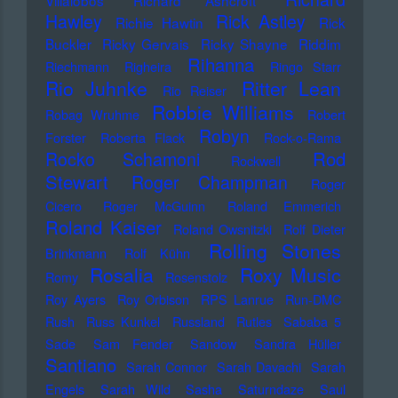
Villalobos
Richard Ashcroft
Hawley
Rick Astley
Richie Hawtin
Rick
Buckler
Ricky Gervais
Ricky Shayne
Riddim
Rihanna
Riechmann
Righeira
Ringo Starr
Rio Juhnke
Ritter Lean
Rio Reiser
Robbie Williams
Robag Wruhme
Robert
Robyn
Forster
Roberta Flack
Rock-o-Rama
Rod
Rocko Schamoni
Rockwell
Stewart
Roger Champman
Roger
Cicero
Roger McGuinn
Roland Emmerich
Roland Kaiser
Roland Owsnitzki
Rolf Dieter
Rolling Stones
Brinkmann
Rolf Kühn
Rosalia
Roxy Music
Romy
Rosenstolz
Roy Ayers
Roy Orbison
RPS Lanrue
Run-DMC
Rush
Russ Kunkel
Russland
Rutles
Sababa 5
Sade
Sam Fender
Sandow
Sandra Hüller
Santiano
Sarah Connor
Sarah Davachi
Sarah
Engels
Sarah Wild
Sasha
Saturndaze
Saul