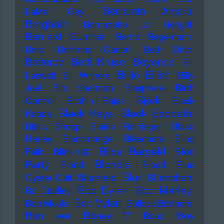
Benjamin Amaru
LaMar Gay
Berghain
Bernadette La Hengst
Bernard Sumner
Bernd Begemann
Berq
Bertrand Cantat
Beth Ditto
Betti Kruse
Beyonce
Betterov
Bill
Billie Eilish
Laswell
Bill Withers
Billy
Joel
Bim Sherman
Biosphere
Birth
Björk
Control
Bitchin Bajas
Black
Black Keys
Black Sabbath
Kappa
Black Sheep
Blaine Reininger
Blake
Harley
Blancmange
Bleachers
Blind
Blixa Bargeld
Bloc
Faith
Blink-182
Blondie
Party
Blond
Blood
Blue
Blur
Blumfeld
Blümchen
Oyster Cult
Bob Dylan
Bob Marley
Bo Diddley
Bob Vylan
Bob Mould
Bollock Brothers
Bon Iver
Boney M
Boy
Bono