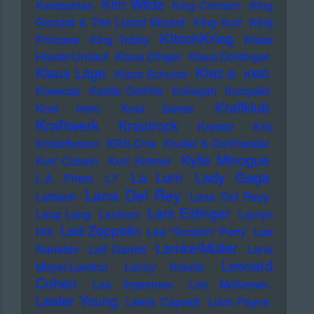
KIm Wilde
Kardashian
KIng Crimson
KIng
Gizzard & The Lizard Wizard
KIng Kurt
KIng
KItschKrieg
Princess
KIng Tubby
Klaas
Heufer-Umlauf
Klaus Dinger
Klaus Doldinger
Klez.e
Klaus Lage
Klaus Schulze
KMD
Kneecap
Koefte DeVille
Kollegah
Kompakt
Kraftklub
Kool Herc
Kool Savas
Kraftwerk
Krautrock
Kreator
Kris
Kristofferson
KRS-One
Kruder & Dorfmeister
Kylie Minogue
Kurt Cobain
Kurt Krömer
Lady Gaga
La Lom
L.A. Priest
L7
Lana Del Rey
Laibach
Lana Del Reyy
Lars Eidinger
Lang Lang
Lankum
Lauryn
Led Zeppelin
Hill
Lee "Scratch" Perry
Lee
Lemke/Müller
Ranaldo
Leif Garrett
Lena
Leonard
Meyer-Landrut
Lenny Kravitz
Cohen
Les Impremes
Les McKeown
Lester Young
Lewis Capaldi
Liam Payne