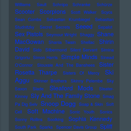
Williams
Sault
Schnipo Schranke
Schürze
Scorpions
Scooter
Scott Walker
Scycs
Sean Combs
Sebastian Krumbiegel
Sebastian
Seeed
Studnitzky
Secret Secrets
Sepalot
Sex Pistols
Shane
Seymour Wright
Shaggy
MacGowan
Shirin
Shania Twain
Shellac
David
Sido
Silbermond
Silent Servant
Simina
Simple Minds
Grigoriu
Simon Harris
Sinead
Sister
O'Connor
Siouxsie And The Banshees
Ski
Rosetta Tharpe
Sisters Of Mercy
Aggu
Skinner Brothers
Skinny Pelembe
Sky
Sleaford Mods
Saxon
Slade
Sleater-
Sly And The Family Stone
Kinney
Smag
Snoop Dogg
Pa Dig Selv
Soap & Skin
Soft
Soft Machine
Cell
Sonic Youth
Sonics
Sophia Kennedy
Sonny Rollins
Soolking
Spliff
South Park
Sparks
Spencer Davis Group