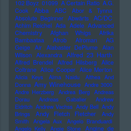
102 Boyz
01099
A Certain Ratio
A.G.
Abba
Cook
ABC
Abor & Tynna
AC/DC
Absolute Beginner
Abwärts
Advanced
Achim Reichel
Ada
Adele
Chemistry
Afghan Whigs
Afrika
Bambaataa
Afrob
Afroman
AG
Geige
Air
Alabaster DePlume
Alan
Alfred 23 Harth
Wilson
Alexandra
Alfred Brendel
Alfred Hilsberg
Alice
Alice Cooper
Coltrane
Alice Merton
Alicia Keys
Alma Naidu
Althea And
Amy Winehouse
Donna
Andre 3000
Andre Herzberg
Andrea Berg
Andreas
Dorau
Andreas Gabalier
Andrew
Eldritch
Andrew Vachss
Andy Bell
Andy
Andy Fletch Fletcher
Brings
Andy
Smith
Angela Aux
Angelo Branduardi
Angine de
Angelo Kelly
Angie Stone