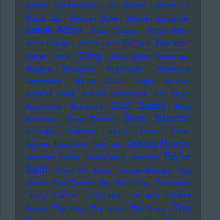
Sprints
Squarepusher
St. Vincent
Station 17
Status Quo
Stephan Sulke
Stephen Luscombe
Steve Albini
Steve Cropper
Steve Miller
Stevie Wonder
Steve Strange
Steven Tyler
Sting
Stieber Twins
Stock Aitken Waterman
Stooges
Stranglers
Stratocaster
Strawberry
Stray Cats
Switchblade
Sufjan Stevens
Sugarhill Gang
Suicidal Tendencies
Sun Diego
Suzi Quatro
Supertramp
Supremes
Sven
Sven Wunder
Marquardt
Sven Tasnadi
Sven-Ake Johansson
SXSW
T-Pain
T.Rex
Talking Heads
Tahnee
Talay Riley
Talk Talk
Taylor
Tangerine Dream
Tanner Adell
Tarwater
Swift
Tears For Fears
Techno-Wikinger
Ted
Herold
Teho Teardo
Ten Years After
Terranova
Terry Callier
Terry Hall
The Alan Parsons
The
Project
The Arcs
The Avicii
The B-52s