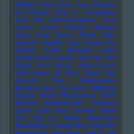
Poitrine
Angus Stone
Anja Schneider
Ann Peebles
AnNa R.
Annahstasia
Anne Will
Annenmaykantereit
Annie
Lennox
Anreas Gabalier
Antilopen
Aphex Twin
Gang
Anton Karras
Apsilon
Aphrodite
Arca
Arcade Fire
Archive
Arctic Monkeys
Aretha
Franklin
Ariana Grande
Ariel Pink
Arnd
Zeigler
Arno Schmitt
Arthur Gunter
Azure Ray
Astrid Sonne
Axl Rose
Azymuth
Ätna
Babyshambles
Balbina
Backstreet Boys
Bad Bunny
Bananarama
BAP
Bamboo Artists
Barbara Schöneberger
Barenaked
Ladies
Basia Bulat
Bassdee
Baxter
Bazzazian
Dury
Bay City Rollers
Beach Boys
Beastie Boys
Beatles
Beckenbauer
Bee Gees
Beirut
Ben