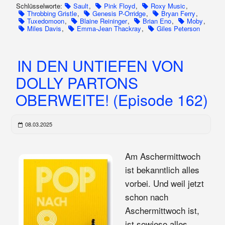
Schlüsselworte:
Sault
,
Pink Floyd
,
Roxy Music
,
Throbbing Gristle
,
Genesis P-Orridge
,
Bryan Ferry
,
Tuxedomoon
,
Blaine Reininger
,
Brian Eno
,
Moby
,
Miles Davis
,
Emma-Jean Thackray
,
Giles Peterson
IN DEN UNTIEFEN VON
DOLLY PARTONS
OBERWEITE! (Episode 162)
08.03.2025
Am Aschermittwoch
ist bekanntlich alles
vorbei. Und weil jetzt
schon nach
Aschermittwoch ist,
ist sowieso alles