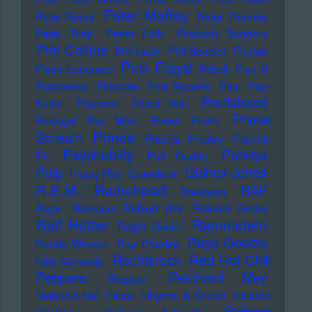
Peter Maffay
Peter Kraus
Peter Thomas
Peter Tosh
Petter Eldh
Pharoah Sanders
Phil Collins
Phil Lesh
Phil Spector
Photek
Pink Floyd
Pietro Lombardi
Pitbull
Plan B
Plasmatics
Polecats
Poly Styrene
Pop
Pop-
Portishead
Kultur
Popcorn
Popol Vuh
Primal
Portugal The Man
Power Plush
Prince
Scream
Priscilla Presley
Psychic
Psychobilly
Puhdys
TV
Puff Daddy
Pulp
Quincy Jones
Pussy Riot
Questlove
Radiohead
R.E.M.
RAF
Raekwon
Rage
Rahsaan Roland Kirk
Rainald Grebe
Ralf Hütter
Rammstein
Ralph Heidel
Rayk Goetze
Randy Weston
Ray Charles
Rechtsrock
Red Hot Chili
Reb Kennedy
Peppers
Reinhard Mey
Reggae
Reinhold Heil
Rezo
Rhythm & Sound
Ricardo
Richard