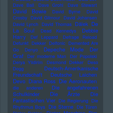
Dave Ball
Dave Grohl
Dave Stewart
David Bowie
David Byrne
David
Crosby
David Gilmour
David Johansen
De
Dälek
David Lynch
David Thomas
La Soul
Debbie
Dead Kennedys
Harry
Def Leppard
Defrage Reload
Defunkt
Dekker
Delfonic
Demented Are
Depeche Mode
Der
Go
Denyo
Graf
Der moderne Man
Der Popolski
Derya Yildirim
Desmond Dekker
Deso
Deutsch-Amerikanische
Dogg
Freundschaft
Deutsche Laichen
Devo
Die Aeronauten
Diana Ross
Die angefahrenen
die anderen
Die Ärzte
Schulkinder
Die
Fantastischen Vier
Die Regierung
Die
Die Sterne
Rhythmus Boys
Die Türen
Dieter Maschine Birr