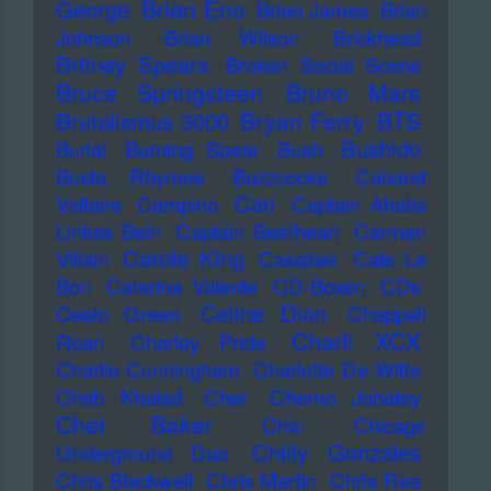
Brian Eno
George
Brian James
Brian
Johnson
Brian Wilson
Brickhead
Britney Spears
Broken Social Scene
Bruce Springsteen
Bruno Mars
Bryan Ferry
BTS
Brutalismus 3000
Bushido
Burial
Burning Spear
Bush
Busta Rhymes
Buzzcocks
Cabaret
Can
Voltaire
Campino
Captain Ahabs
Linkes Bein
Captain Beefheart
Carmen
Carole King
Villain
Cassiber
Cate Le
Bon
Caterina Valente
CD-Boxen
CDs
Celine Dion
Ceelo Green
Chappell
Charli XCX
Roan
Charley Pride
Charlie Cunningham
Charlotte De Witte
Cheb Khaled
Cher
Cherno Jobatey
Chet Baker
Chic
Chicago
Chilly Gonzales
Underground Duo
Chris Blackwell
Chris Martin
Chris Rea