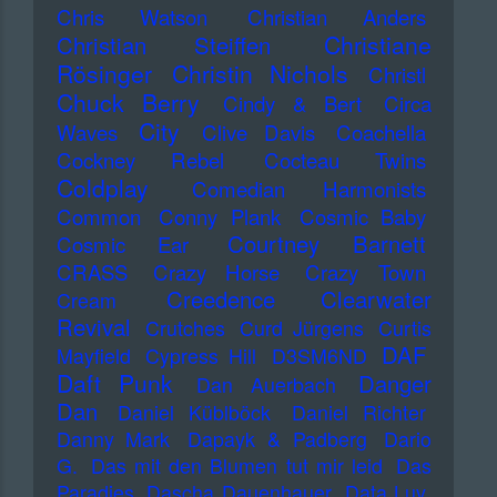
Chris Watson
Christian Anders
Christiane
Christian Steiffen
Rösinger
Christin Nichols
Christl
Chuck Berry
Cindy & Bert
Circa
City
Waves
Clive Davis
Coachella
Cockney Rebel
Cocteau Twins
Coldplay
Comedian Harmonists
Common
Conny Plank
Cosmic Baby
Courtney Barnett
Cosmic Ear
CRASS
Crazy Horse
Crazy Town
Creedence Clearwater
Cream
Revival
Crutches
Curd Jürgens
Curtis
DAF
Mayfield
Cypress Hill
D3SM6ND
Daft Punk
Danger
Dan Auerbach
Dan
Daniel Küblböck
Daniel Richter
Danny Mark
Dapayk & Padberg
Dario
G.
Das mit den Blumen tut mir leid
Das
Paradies
Dascha Dauenhauer
Data Luv