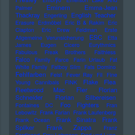
Eminem
Emma-Jean
Palmer
Thackray
English Teacher
Engerling
Erasure
Erdmöbel
Eric B & Rakim
Eric
Clapton
Eric Drew Feldman
Erste
ESC
Allgemeine Verunsicherung
Etta
James
Eugen Cicero
Eurythmics
Fabulous Freak Brothers
Faithless
Falco
Family
Farce
Farin Urlaub
Fat
White Family
Fatboy Slim
Fats Domino
Fehlfarben
Feist
Fever Ray
Fil
Fine
Flake
Flea
Young Cannibals
FINK
Fler
Fleetwood Mac
Florian
Schneider
Florian Silbereisen
Foo Fighters
Fontaines DC
Fran
Lebowitz
Frank Farian
Frank Laufenberg
Frank Sinatra
Frank
Frank Ocean
Frank Zappa
Spilker
Franz
Ferdinand
Frau Lehmann
Fred und Luna