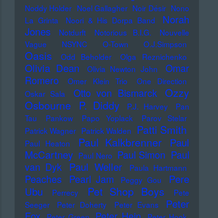
Noddy Holder
Noel Gallagher
Noir Désir
Nono
Norah
La Grinta
Noori & His Dorpa Band
Jones
Notdurft
Notorious B.I.G.
Nouvelle
Vague
NSYNC
O-Town
O.J.Simpson
Oasis
Odd Beholder
Olga Reznichenko
Olivia Dean
Omar
Olivia Newton John
Romero
Omer Klein Trio
One Direction
Ozzy
Otto von Bismarck
Oskar Sala
Osbourne
P. Diddy
P.J. Harvey
Pan
Tau
Pankow
Papo Yoplack
Parov Stelar
Patti Smith
Patrick Wagner
Patrick Walden
Paul Kalkbrenner
Paul
Paul Heaton
McCartney
Paul Simon
Paul
Paul Nero
Paul Weller
van Dyk
Paula Hartmann
Pere
Peaches
Pearl Jam
Peggy Gou
Pet Shop Boys
Ubu
Perrecy
Pete
Peter
Seeger
Peter Doherty
Peter Evans
Fox
Peter Hein
Peter Green
Peter Hook