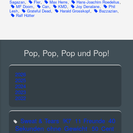
Sagazan
,
Fler
,
Max Herre
,
Hans-Joachim Roedelius
,
MF Doom
,
Can
,
KMD
,
Joy Denalane
,
Phil
Lesh
,
Grateful Dead
,
Harald Grosskopf
,
Bazzazian
,
Ralf Hütter
Pop, Pop, Pop und Pop!
2026
2025
2024
2023
2022
40
Sweat & Tears
!K7
11 Freunde
Sekunden ohne Gewicht
50 Cent