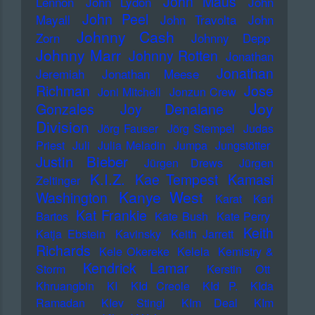
John Maus
Lennon
John Lydon
John
John Peel
Mayall
John Travolta
John
Johnny Cash
Zorn
Johnny Depp
Johnny Marr
Johnny Rotten
Jonathan
Jonathan
Jeremiah
Jonathan Meese
Richman
Jose
Joni Mitchell
Jonzun Crew
Joy
Gonzales
Joy Denalane
Division
Jörg Fauser
Jörg Stempel
Judas
Priest
Juli
Julia Meladin
Jumpa
Jungstötter
Justin Bieber
Jürgen Drews
Jürgen
K.I.Z.
Kae Tempest
Kamasi
Zeltinger
Kanye West
Washington
Karat
Karl
Kat Frankie
Bartos
Kate Bush
Kate Perry
Keith
Katja Ebstein
Kavinsky
Keith Jarrett
Richards
Kele Okereke
Kelela
Kemistry &
Kendrick Lamar
Storm
Kerstin Ott
Khruangbin
KI
KId Creole
KId P.
KIda
Ramadan
KIev Stingl
KIm Deal
KIm