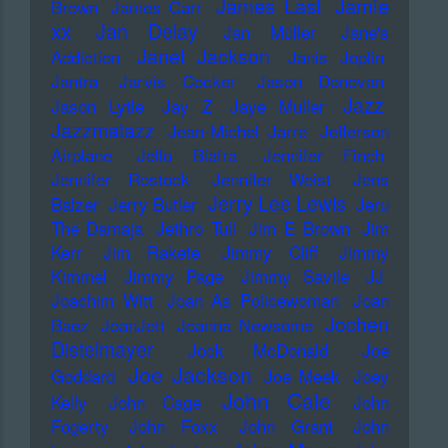
James Last
Jamie
Brown
James Carr
xx
Jan Delay
Jan Müller
Jane's
Janet Jackson
Addiction
Janis Joplin
Jantra
Jarvis Cocker
Jason Donovan
Jazz
Jason Lytle
Jay Z
Jaye Muller
Jazzmatazz
Jean-Michel Jarre
Jefferson
Airplane
Jello Biafra
Jennifer Finch
Jennifer Rostock
Jennifer Weist
Jens
Jerry Lee Lewis
Balzer
Jerry Butler
Jeru
The Damaja
Jethro Tull
Jim E Brown
Jim
Kerr
Jim Rakete
Jimmy Cliff
Jimmy
Kimmel
Jimmy Page
Jimmy Savile
JJ
Joachim Witt
Joan As Policewoman
Joan
Jochen
Baez
JoanJett
Joanna Newsome
Distelmayer
Jock McDonald
Joe
Joe Jackson
Goddard
Joe Meek
Joey
John Cale
Kelly
John Cage
John
Fogerty
John Foxx
John Grant
John