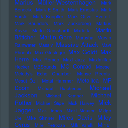
Marius Müller-Westernhagen
Mark
Benecke
Mark E Smith
Mark Ernestus
Mark
Forster
Mark Knopfler
Mark Oliver Everett
Mark Saunders
Mark Zuckerberg
Markus
Martin
Kavka
Marlo Grosshardt
Marteria
Martin Gore
Böttcher
Marusha
Marvin
Massive Attack
Rainwater
Massiv
Mavi
Max Goldt
Max
Phoenix
Max Giesinger
Herre
Max Romeo
Maxi Jazz
Maximilian
MC Conrad
Hecker
MBSounds
Meese
Melody's Echo Chamber
Mense Reents
Metallica
MF
Mesut Özil
Metal Hammer
Michael
Doom
Michael Hutchence
Jackson
Michael
Michael Kemner
Mick
Rother
Michael Stipe
Mick Harvey
Jagger
Mick Jones
Micki Meuser
Midge
Miles Davis
Miley
Ure
Mike Skinner
Cyrus
Mine
Mille Petrozza
Milli Vanilli