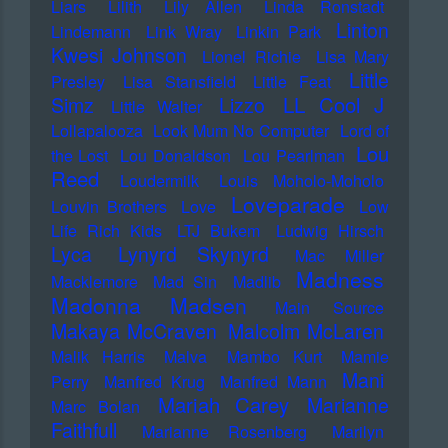
Liars
Lilith
Lily Allen
Linda Ronstadt
Linton
Lindemann
Link Wray
Linkin Park
Kwesi Johnson
Lionel Richie
Lisa Mary
Little
Presley
Lisa Stansfield
Little Feat
LL Cool J
Simz
Lizzo
Little Walter
Lollapalooza
Look Mum No Computer
Lord of
Lou
the Lost
Lou Donaldson
Lou Pearlman
Reed
Loudermilk
Louis Moholo-Moholo
Loveparade
Louvin Brothers
Love
Low
Life Rich Kids
LTJ Bukem
Ludwig Hirsch
Lyca
Lynyrd Skynyrd
Mac Miller
Madness
Macklemore
Mad Sin
Madlib
Madonna
Madsen
Main Source
Makaya McCraven
Malcolm McLaren
Malik Harris
Malva
Mambo Kurt
Mamie
Mani
Perry
Manfred Krug
Manfred Mann
Mariah Carey
Marianne
Marc Bolan
Faithfull
Marianne Rosenberg
Marilyn