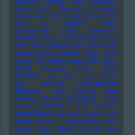
Gorillaz
Gossip
Götz Alsmann
Grace Jones
Grammys
Grandaddy
Grandmaster Flash & The Furious Five
Grateful Dead
Grant Hart
Grenzkontrolle
Grether Schwestern
Grim104
Grobschnitt
Grimes
Guano
Apes
Gunter Hampel
Guru
Guy Ritchie
Günther Jauch
Günther Fischer
Gwen
Haftbefehl
Stefani
Haggai Cohen
Haim
Haiyti
Hank
Hamburger Schule
Williams
Hanns Eisler
Hans Reichel
Hans-Joachim
Hans Rosenthal
Roedelius
Haoe Kerkeling
Hape
Harald Grosskopf
Kerkeling
Harald
Juhnke
Harald Lesch
Hard-Fi
Harmonia
Harry Styles
Hasil Adkins
Hattler
Hazel
Brugger
Heaven 17
Heiner Pudelko
Heino
Heinz Rudolf Kunze
Heintje
Heinz