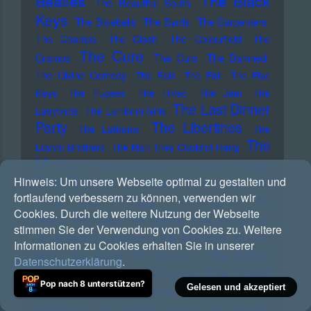
Beatles
The Black
The Beautiful South
Keys
The Bluebells
The Byrds
The Carpenters
The Champs
The Clash
The Colourfield
The
The Cure
Cramps
The Curs
The Damned
The Divine Comedy
The Eels
The Fall
The Five
Keys
The Fugees
The Hives
The Jam
The
The Last Dinner
Ladybirds
The Lambrini Girls
Party
The Libertines
The Lathums
The
The
Louvin Brothers
The Man They Could'nt Hang
Meteors
The Moody Blues
The Murder Capital
The Notwist
Hinweis:
Um unsere Webseite optimal zu gestalten und
The Platters
The Pogues
The
fortlaufend verbessern zu können, verwenden wir
The Prodigy
Police
The Residents
The
Cookies. Durch die weitere Nutzung der Webseite
Routes
The Seeds
The Selecter
The Sha La Das
stimmen Sie der Verwendung von Cookies zu. Weitere
The Smiths
The Smashing Pumpkins
The Soft
Informationen zu Cookies erhalten Sie in unserer
The Stone
Moon
The Sound
The Specials
Datenschutzerklärung
.
Roses
The Velvet
The Streets
The Strokes
Pop nach 8 unterstützen?
Underground
Gelesen und akzeptiert
The Ventures
The Verve
The
Walkabouts
The Weather Station
The Wedding