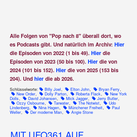
Alle Folgen von "Pop nach 8" überall dort, wo
es Podcasts gibt. Und natürlich im Archiv:
Hier
die Episoden von 2022 (1 bis 49).
Hier
die
Episoden von 2023 (50 bis 100).
Hier
die von
2024 (101 bis 152).
Hier
die von 2025 (153 bis
204). Und
hier
die ab 2026.
Schlüsselworte:
Billy Joel
,
Elton John
,
Bryan Ferry
,
New Order
,
Dolly Parton
,
Roberta Flack
,
New York
Dolls
,
David Johansen
,
Mick Jagger
,
Jerry Butler
,
Ozzy Osbourne
,
Tarwater
,
The Notwist
,
Udo
Lindenberg
,
Nina Hagen
,
Münchener Freiheit
,
Paul
Weller
,
Der moderne Man
,
Angie Stone
MIT UFO361 AUF