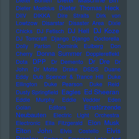
Dieter Bohlen
Dieter Thomas Heck
Dieter Moebius
DiIV
DIKKA
Dire Straits
Dirk von
Lowtzow
Disarstar
Disaster Area
Dixie
DJ Koze
DJ Hell
Chicks
DJ Fetisch
DJ Tomcraft
Django Django
Doctorella
Dolly Parton
Dominik Eulberg
Don
Donna Summer
Cherry
Dopplereffekt
Dr Dre
DPP
Dota
Dr Demento
Dr
John
Dr Motte
Drake
DSDS
Duane
Eddy
Dub Spencer & Trance Hill
Duke
Ellington
Duke Pearson
Duke Reid
Ed Sheeran
Eagles
Dusty Springfield
Eddie Murphy
Eddie Vedder
Eden
Einstürzende
Golan
Editors
Neubauten
Electric Light Orchestra
Elon Musk
Electronic
Ella Fitzgerald
Elton John
Elvis
Elvis Costello
Presley
Embryo
Emerson Lake And