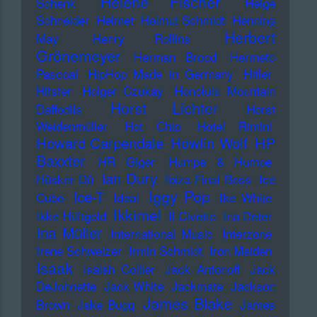
Helene Fischer
Schenk
Helge
Schneider
Helmet
Helmut Schmidt
Henning
Herbert
May
Henry Rollins
Grönemeyer
Herman Brood
Hermeto
Pascoal
HipHop Made in Germany
Hitler
Hitster
Holger Czukay
Honolulu Mountain
Horst Lichter
Daffodils
Horst
Weidenmüller
Hot Chip
Hotel Rimini
Howard Carpendale
Howlin Wolf
HP
Baxxter
HR Giger
Humpe & Humpe
Ian Dury
Hüsker Dü
Ibiza Final Boss
Ice
Iggy Pop
Ice-T
Cube
Ideal
Ike White
Ikkimel
Ikke Hüftgold
Il Civetto
Ina Deter
Ina Müller
International Music
Interzone
Irene Schweizer
Irmin Schmidt
Iron Maiden
Isaak
Isaiah Collier
Jack Antonoff
Jack
DeJohnette
Jack White
Jackmate
Jackson
James Blake
Brown
Jake Bugg
James