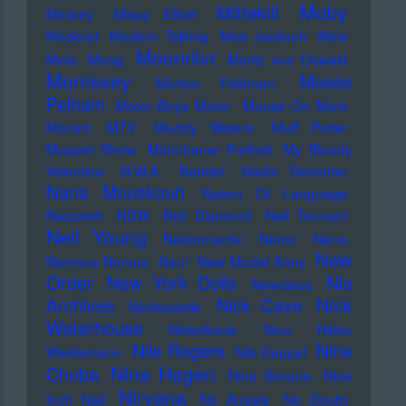
Moby
Mittekill
Ministry
Missy Elliott
Moderat
Modern Talking
Moe Jacksch
Mois
Moonriivr
Mola
Moog
Moritz von Oswald
Morrissey
Moses
Morton Feldman
Pelham
Motor Boys Motor
Mouse On Mars
Mozart
MTV
Muddy Waters
Muff Potter
Muppet Show
Münchener Freiheit
My Bloody
Valentine
N.W.A.
Naddel
Nadin Deventer
Nana Mouskouri
Nation Of Language
Nazareth
NDW
Neil Diamond
Neil Tennant
Neil Young
Nekromantix
Nemo
Nena
New
Nervous Norvus
Neu!
New Model Army
Order
New York Dolls
Nia
Newcleus
Nick
Archives
Nick Cave
Nichtseattle
Waterhouse
Nickelback
Nico
Nikko
Nile Rogers
Nina
Weidemann
Nils Keppel
Nina Hagen
Chuba
Nina Simone
Nine
Nirvana
Inch Nail
No Angels
No Doubt