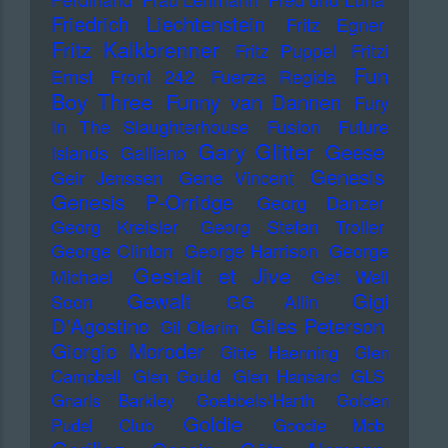
Friedrich Liechtenstein
Fritz Egner
Fritz Kalkbrenner
Fritz Puppel
Fritzi
Fun
Ernst
Front 242
Fuerza Regida
Boy Three
Funny van Dannen
Fury
In The Slaughterhouse
Fusion
Future
Gary Glitter
Geese
Islands
Galliano
Genesis
Geir Jenssen
Gene Vincent
Genesis P-Orridge
Georg Danzer
Georg Kreisler
Georg Stefan Troller
George Clinton
George Harrison
George
Gestalt et Jive
Michael
Get Well
Gewalt
Gigi
Soon
GG Allin
D'Agostino
Giles Peterson
Gil Ofarim
Giorgio Moroder
Gitte Haenning
Glen
Campbell
Glen Gould
Glen Hansard
GLS
Gnarls Barkley
Goebbels/Harth
Golden
Goldie
Pudel Club
Goodie Mob