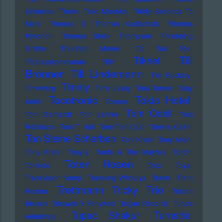
Uhlmann
Them
Thilo Mischke
Thirty Seconds To
Mars
Thomas D
Thomas Gottschalk
Thomas
Pynchon
Thomas Stein
Thompson
Throbbing
Gristle
Thurston Moore
Tic Tac Toe
Till
Tikhet
Tiefbasskommando TBK
Brönner
Till Lindemann
Tim Buckley
Timmy
Timewarp
Timo Lassy
Tina Turner
Toby
Tocotronic
Tokio Hotel
Keith
Tokens
Tom Odell
Tom Gerhardt
Tom Lehrer
Tom
Robinson
Tom T. Hall
Tom Tom Club
Tommy Cash
Ton Steine Scherben
Toni Krahl
Tony Allen
Tony Krahl
Tony-L
Toots & The Maytals
Torch
Toten Hosen
Tortoise
Toto
Toya
Transvision Vamp
Traveling Wilburys
Travis
Trent
Trettmann
Trio
Tricky
Reznor
Tristan
Brusch
Tristwch Y Fenywod
Trojan Records
Tunde
Tupac Shakur
Turnstile
Adebimpe