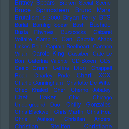
Britney Spears
Broken Social Scene
Bruce Springsteen
Bruno Mars
Bryan Ferry
BTS
Brutalismus 3000
Bushido
Burial
Burning Spear
Bush
Busta Rhymes
Buzzcocks
Cabaret
Can
Voltaire
Campino
Captain Ahabs
Linkes Bein
Captain Beefheart
Carmen
Carole King
Villain
Cassiber
Cate Le
Bon
Caterina Valente
CD-Boxen
CDs
Celine Dion
Ceelo Green
Chappell
Charli XCX
Roan
Charley Pride
Charlie Cunningham
Charlotte De Witte
Cheb Khaled
Cher
Cherno Jobatey
Chet Baker
Chic
Chicago
Chilly Gonzales
Underground Duo
Chris Blackwell
Chris Martin
Chris Rea
Chris Watson
Christian Anders
Christiane
Christian Steiffen