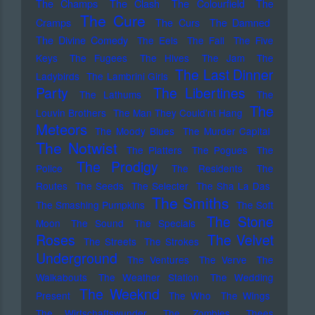
The Champs
The Clash
The Colourfield
The
The Cure
Cramps
The Curs
The Damned
The Divine Comedy
The Eels
The Fall
The Five
Keys
The Fugees
The Hives
The Jam
The
The Last Dinner
Ladybirds
The Lambrini Girls
Party
The Libertines
The Lathums
The
The
Louvin Brothers
The Man They Could'nt Hang
Meteors
The Moody Blues
The Murder Capital
The Notwist
The Platters
The Pogues
The
The Prodigy
Police
The Residents
The
Routes
The Seeds
The Selecter
The Sha La Das
The Smiths
The Smashing Pumpkins
The Soft
The Stone
Moon
The Sound
The Specials
Roses
The Velvet
The Streets
The Strokes
Underground
The Ventures
The Verve
The
Walkabouts
The Weather Station
The Wedding
The Weeknd
Present
The Who
The Wings
The Wirtschaftswunder
The Zombies
Thees