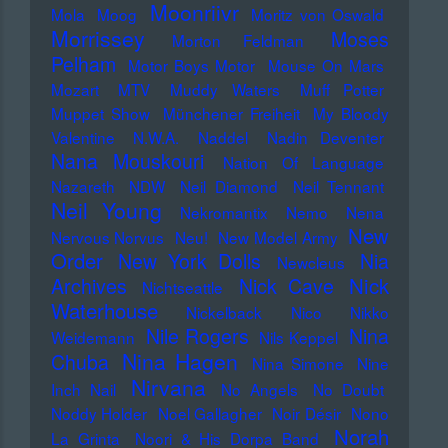
Moonriivr
Mola
Moog
Moritz von Oswald
Morrissey
Moses
Morton Feldman
Pelham
Motor Boys Motor
Mouse On Mars
Mozart
MTV
Muddy Waters
Muff Potter
Muppet Show
Münchener Freiheit
My Bloody
Valentine
N.W.A.
Naddel
Nadin Deventer
Nana Mouskouri
Nation Of Language
Nazareth
NDW
Neil Diamond
Neil Tennant
Neil Young
Nekromantix
Nemo
Nena
New
Nervous Norvus
Neu!
New Model Army
Order
New York Dolls
Nia
Newcleus
Nick
Archives
Nick Cave
Nichtseattle
Waterhouse
Nickelback
Nico
Nikko
Nile Rogers
Nina
Weidemann
Nils Keppel
Nina Hagen
Chuba
Nina Simone
Nine
Nirvana
Inch Nail
No Angels
No Doubt
Noddy Holder
Noel Gallagher
Noir Désir
Nono
Norah
La Grinta
Noori & His Dorpa Band