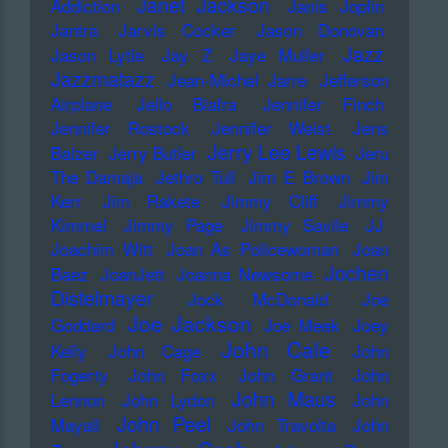
Janet Jackson
Addiction
Janis Joplin
Jantra
Jarvis Cocker
Jason Donovan
Jazz
Jason Lytle
Jay Z
Jaye Muller
Jazzmatazz
Jean-Michel Jarre
Jefferson
Airplane
Jello Biafra
Jennifer Finch
Jennifer Rostock
Jennifer Weist
Jens
Jerry Lee Lewis
Balzer
Jerry Butler
Jeru
The Damaja
Jethro Tull
Jim E Brown
Jim
Kerr
Jim Rakete
Jimmy Cliff
Jimmy
Kimmel
Jimmy Page
Jimmy Savile
JJ
Joachim Witt
Joan As Policewoman
Joan
Jochen
Baez
JoanJett
Joanna Newsome
Distelmayer
Jock McDonald
Joe
Joe Jackson
Goddard
Joe Meek
Joey
John Cale
Kelly
John Cage
John
Fogerty
John Foxx
John Grant
John
John Maus
Lennon
John Lydon
John
John Peel
Mayall
John Travolta
John