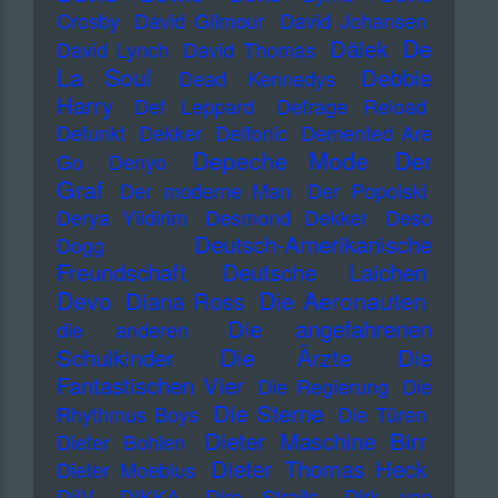
Crosby
David Gilmour
David Johansen
De
Dälek
David Lynch
David Thomas
La Soul
Debbie
Dead Kennedys
Harry
Def Leppard
Defrage Reload
Defunkt
Dekker
Delfonic
Demented Are
Depeche Mode
Der
Go
Denyo
Graf
Der moderne Man
Der Popolski
Derya Yildirim
Desmond Dekker
Deso
Deutsch-Amerikanische
Dogg
Freundschaft
Deutsche Laichen
Devo
Die Aeronauten
Diana Ross
Die angefahrenen
die anderen
Die Ärzte
Schulkinder
Die
Fantastischen Vier
Die Regierung
Die
Die Sterne
Rhythmus Boys
Die Türen
Dieter Maschine Birr
Dieter Bohlen
Dieter Thomas Heck
Dieter Moebius
DiIV
DIKKA
Dire Straits
Dirk von