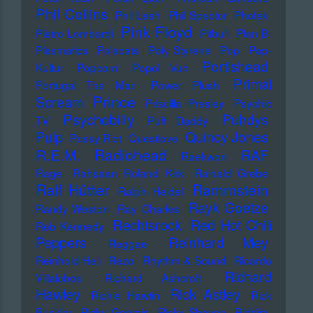
Phil Collins
Phil Lesh
Phil Spector
Photek
Pink Floyd
Pietro Lombardi
Pitbull
Plan B
Plasmatics
Polecats
Poly Styrene
Pop
Pop-
Portishead
Kultur
Popcorn
Popol Vuh
Primal
Portugal The Man
Power Plush
Prince
Scream
Priscilla Presley
Psychic
Psychobilly
Puhdys
TV
Puff Daddy
Pulp
Quincy Jones
Pussy Riot
Questlove
Radiohead
R.E.M.
RAF
Raekwon
Rage
Rahsaan Roland Kirk
Rainald Grebe
Ralf Hütter
Rammstein
Ralph Heidel
Rayk Goetze
Randy Weston
Ray Charles
Rechtsrock
Red Hot Chili
Reb Kennedy
Peppers
Reinhard Mey
Reggae
Reinhold Heil
Rezo
Rhythm & Sound
Ricardo
Richard
Villalobos
Richard Ashcroft
Hawley
Rick Astley
Richie Hawtin
Rick
Buckler
Ricky Gervais
Ricky Shayne
Riddim