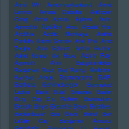
Anne Will
Annenmaykantereit
Annie
Lennox
Anreas Gabalier
Antilopen
Aphex Twin
Gang
Anton Karras
Apsilon
Aphrodite
Arca
Arcade Fire
Archive
Arctic Monkeys
Aretha
Franklin
Ariana Grande
Ariel Pink
Arnd
Zeigler
Arno Schmitt
Arthur Gunter
Azure Ray
Astrid Sonne
Axl Rose
Azymuth
Ätna
Babyshambles
Balbina
Backstreet Boys
Bad Bunny
Bananarama
BAP
Bamboo Artists
Barbara Schöneberger
Barenaked
Ladies
Basia Bulat
Bassdee
Baxter
Bazzazian
Dury
Bay City Rollers
Beach Boys
Beastie Boys
Beatles
Beckenbauer
Bee Gees
Beirut
Ben
Benjamin Amaru
LaMar Gay
Berghain
Bernadette La Hengst