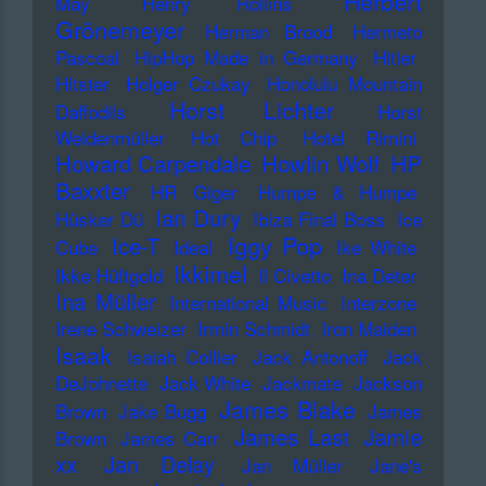
Herbert
May
Henry Rollins
Grönemeyer
Herman Brood
Hermeto
Pascoal
HipHop Made in Germany
Hitler
Hitster
Holger Czukay
Honolulu Mountain
Horst Lichter
Daffodils
Horst
Weidenmüller
Hot Chip
Hotel Rimini
Howard Carpendale
Howlin Wolf
HP
Baxxter
HR Giger
Humpe & Humpe
Ian Dury
Hüsker Dü
Ibiza Final Boss
Ice
Iggy Pop
Ice-T
Cube
Ideal
Ike White
Ikkimel
Ikke Hüftgold
Il Civetto
Ina Deter
Ina Müller
International Music
Interzone
Irene Schweizer
Irmin Schmidt
Iron Maiden
Isaak
Isaiah Collier
Jack Antonoff
Jack
DeJohnette
Jack White
Jackmate
Jackson
James Blake
Brown
Jake Bugg
James
James Last
Jamie
Brown
James Carr
xx
Jan Delay
Jan Müller
Jane's