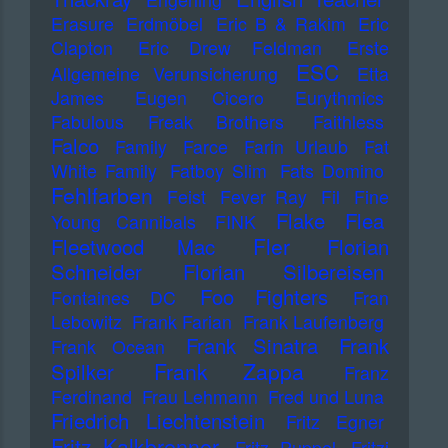
Erasure
Erdmöbel
Eric B & Rakim
Eric
Clapton
Eric Drew Feldman
Erste
ESC
Allgemeine Verunsicherung
Etta
James
Eugen Cicero
Eurythmics
Fabulous Freak Brothers
Faithless
Falco
Family
Farce
Farin Urlaub
Fat
White Family
Fatboy Slim
Fats Domino
Fehlfarben
Feist
Fever Ray
Fil
Fine
Flake
Flea
Young Cannibals
FINK
Fler
Fleetwood Mac
Florian
Schneider
Florian Silbereisen
Foo Fighters
Fontaines DC
Fran
Lebowitz
Frank Farian
Frank Laufenberg
Frank Sinatra
Frank
Frank Ocean
Frank Zappa
Spilker
Franz
Ferdinand
Frau Lehmann
Fred und Luna
Friedrich Liechtenstein
Fritz Egner
Fritz Kalkbrenner
Fritz Puppel
Fritzi