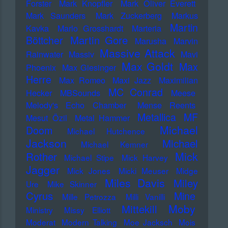
Forster
Mark Knopfler
Mark Oliver Everett
Mark Saunders
Mark Zuckerberg
Markus
Martin
Kavka
Marlo Grosshardt
Marteria
Martin Gore
Böttcher
Marusha
Marvin
Massive Attack
Rainwater
Massiv
Mavi
Max Goldt
Max
Phoenix
Max Giesinger
Herre
Max Romeo
Maxi Jazz
Maximilian
MC Conrad
Hecker
MBSounds
Meese
Melody's Echo Chamber
Mense Reents
Metallica
MF
Mesut Özil
Metal Hammer
Michael
Doom
Michael Hutchence
Jackson
Michael
Michael Kemner
Mick
Rother
Michael Stipe
Mick Harvey
Jagger
Mick Jones
Micki Meuser
Midge
Miles Davis
Miley
Ure
Mike Skinner
Cyrus
Mine
Mille Petrozza
Milli Vanilli
Moby
Mittekill
Ministry
Missy Elliott
Moderat
Modern Talking
Moe Jacksch
Mois