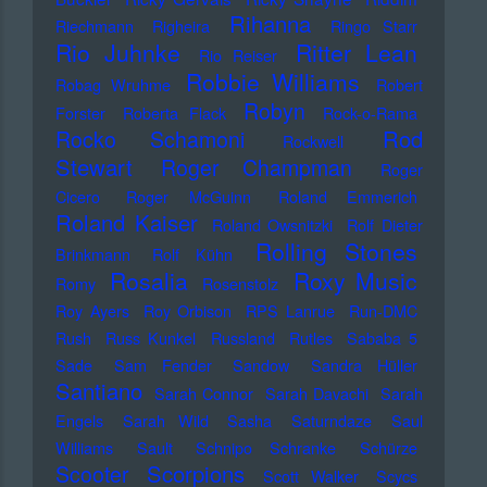
Rihanna
Riechmann
Righeira
Ringo Starr
Rio Juhnke
Ritter Lean
Rio Reiser
Robbie Williams
Robag Wruhme
Robert
Robyn
Forster
Roberta Flack
Rock-o-Rama
Rod
Rocko Schamoni
Rockwell
Stewart
Roger Champman
Roger
Cicero
Roger McGuinn
Roland Emmerich
Roland Kaiser
Roland Owsnitzki
Rolf Dieter
Rolling Stones
Brinkmann
Rolf Kühn
Rosalia
Roxy Music
Romy
Rosenstolz
Roy Ayers
Roy Orbison
RPS Lanrue
Run-DMC
Rush
Russ Kunkel
Russland
Rutles
Sababa 5
Sade
Sam Fender
Sandow
Sandra Hüller
Santiano
Sarah Connor
Sarah Davachi
Sarah
Engels
Sarah Wild
Sasha
Saturndaze
Saul
Williams
Sault
Schnipo Schranke
Schürze
Scorpions
Scooter
Scott Walker
Scycs