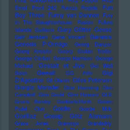
Fun
Ernst
Front 242
Fuerza Regida
Boy Three
Funny van Dannen
Fury
In The Slaughterhouse
Fusion
Future
Gary Glitter
Geese
Islands
Galliano
Genesis
Geir Jenssen
Gene Vincent
Genesis P-Orridge
Georg Danzer
Georg Kreisler
Georg Stefan Troller
George Clinton
George Harrison
George
Gestalt et Jive
Michael
Get Well
Gewalt
Gigi
Soon
GG Allin
D'Agostino
Giles Peterson
Gil Ofarim
Giorgio Moroder
Gitte Haenning
Glen
Campbell
Glen Gould
Glen Hansard
GLS
Gnarls Barkley
Goebbels/Harth
Golden
Goldie
Pudel Club
Goodie Mob
Gorillaz
Gossip
Götz Alsmann
Grace Jones
Grammys
Grandaddy
Grandmaster Flash & The Furious Five