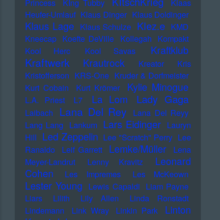
KItschKrieg
Princess
KIng Tubby
Klaas
Heufer-Umlauf
Klaus Dinger
Klaus Doldinger
Klez.e
Klaus Lage
Klaus Schulze
KMD
Kneecap
Koefte DeVille
Kollegah
Kompakt
Kraftklub
Kool Herc
Kool Savas
Kraftwerk
Krautrock
Kreator
Kris
Kristofferson
KRS-One
Kruder & Dorfmeister
Kylie Minogue
Kurt Cobain
Kurt Krömer
Lady Gaga
La Lom
L.A. Priest
L7
Lana Del Rey
Laibach
Lana Del Reyy
Lars Eidinger
Lang Lang
Lankum
Lauryn
Led Zeppelin
Hill
Lee "Scratch" Perry
Lee
Lemke/Müller
Ranaldo
Leif Garrett
Lena
Leonard
Meyer-Landrut
Lenny Kravitz
Cohen
Les Impremes
Les McKeown
Lester Young
Lewis Capaldi
Liam Payne
Liars
Lilith
Lily Allen
Linda Ronstadt
Linton
Lindemann
Link Wray
Linkin Park