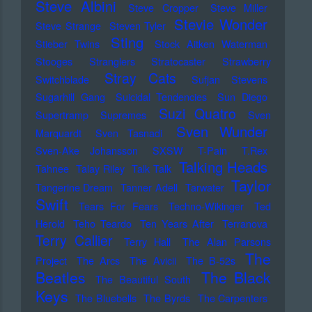
Steve Albini
Steve Cropper
Steve Miller
Stevie Wonder
Steve Strange
Steven Tyler
Sting
Stieber Twins
Stock Aitken Waterman
Stooges
Stranglers
Stratocaster
Strawberry
Stray Cats
Switchblade
Sufjan Stevens
Sugarhill Gang
Suicidal Tendencies
Sun Diego
Suzi Quatro
Supertramp
Supremes
Sven
Sven Wunder
Marquardt
Sven Tasnadi
Sven-Ake Johansson
SXSW
T-Pain
T.Rex
Talking Heads
Tahnee
Talay Riley
Talk Talk
Taylor
Tangerine Dream
Tanner Adell
Tarwater
Swift
Tears For Fears
Techno-Wikinger
Ted
Herold
Teho Teardo
Ten Years After
Terranova
Terry Callier
Terry Hall
The Alan Parsons
The
Project
The Arcs
The Avicii
The B-52s
Beatles
The Black
The Beautiful South
Keys
The Bluebells
The Byrds
The Carpenters