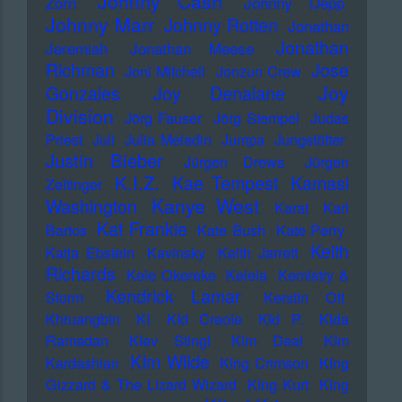
Johnny Cash
Zorn
Johnny Depp
Johnny Marr
Johnny Rotten
Jonathan
Jonathan
Jeremiah
Jonathan Meese
Richman
Jose
Joni Mitchell
Jonzun Crew
Joy
Gonzales
Joy Denalane
Division
Jörg Fauser
Jörg Stempel
Judas
Priest
Juli
Julia Meladin
Jumpa
Jungstötter
Justin Bieber
Jürgen Drews
Jürgen
K.I.Z.
Kae Tempest
Kamasi
Zeltinger
Kanye West
Washington
Karat
Karl
Kat Frankie
Bartos
Kate Bush
Kate Perry
Keith
Katja Ebstein
Kavinsky
Keith Jarrett
Richards
Kele Okereke
Kelela
Kemistry &
Kendrick Lamar
Storm
Kerstin Ott
Khruangbin
KI
KId Creole
KId P.
KIda
Ramadan
KIev Stingl
KIm Deal
KIm
KIm Wilde
Kardashian
KIng Crimson
KIng
Gizzard & The Lizard Wizard
KIng Kurt
KIng