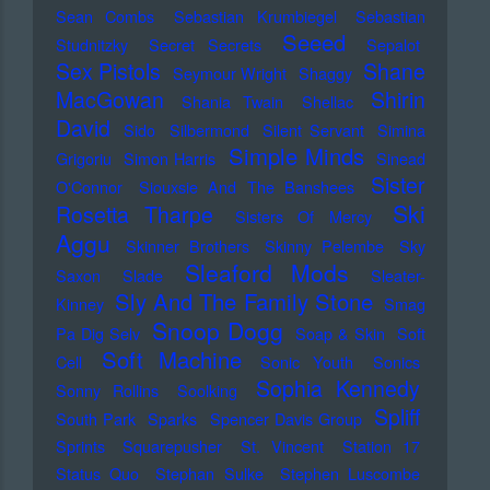
Sean Combs
Sebastian Krumbiegel
Sebastian
Seeed
Studnitzky
Secret Secrets
Sepalot
Sex Pistols
Shane
Seymour Wright
Shaggy
MacGowan
Shirin
Shania Twain
Shellac
David
Sido
Silbermond
Silent Servant
Simina
Simple Minds
Grigoriu
Simon Harris
Sinead
Sister
O'Connor
Siouxsie And The Banshees
Ski
Rosetta Tharpe
Sisters Of Mercy
Aggu
Skinner Brothers
Skinny Pelembe
Sky
Sleaford Mods
Saxon
Slade
Sleater-
Sly And The Family Stone
Kinney
Smag
Snoop Dogg
Pa Dig Selv
Soap & Skin
Soft
Soft Machine
Cell
Sonic Youth
Sonics
Sophia Kennedy
Sonny Rollins
Soolking
Spliff
South Park
Sparks
Spencer Davis Group
Sprints
Squarepusher
St. Vincent
Station 17
Status Quo
Stephan Sulke
Stephen Luscombe