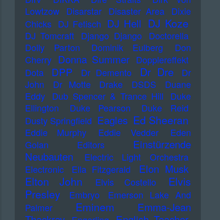
Lowtzow
Disarstar
Disaster Area
Dixie
DJ Koze
DJ Hell
Chicks
DJ Fetisch
DJ Tomcraft
Django Django
Doctorella
Dolly Parton
Dominik Eulberg
Don
Donna Summer
Cherry
Dopplereffekt
Dr Dre
DPP
Dota
Dr Demento
Dr
John
Dr Motte
Drake
DSDS
Duane
Eddy
Dub Spencer & Trance Hill
Duke
Ellington
Duke Pearson
Duke Reid
Ed Sheeran
Eagles
Dusty Springfield
Eddie Murphy
Eddie Vedder
Eden
Einstürzende
Golan
Editors
Neubauten
Electric Light Orchestra
Elon Musk
Electronic
Ella Fitzgerald
Elton John
Elvis
Elvis Costello
Presley
Embryo
Emerson Lake And
Eminem
Emma-Jean
Palmer
Thackray
English Teacher
Engerling