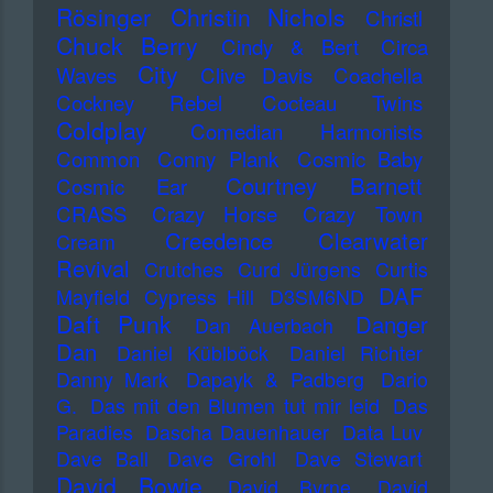
Rösinger
Christin Nichols
Christl
Chuck Berry
Cindy & Bert
Circa
City
Waves
Clive Davis
Coachella
Cockney Rebel
Cocteau Twins
Coldplay
Comedian Harmonists
Common
Conny Plank
Cosmic Baby
Courtney Barnett
Cosmic Ear
CRASS
Crazy Horse
Crazy Town
Creedence Clearwater
Cream
Revival
Crutches
Curd Jürgens
Curtis
DAF
Mayfield
Cypress Hill
D3SM6ND
Daft Punk
Danger
Dan Auerbach
Dan
Daniel Küblböck
Daniel Richter
Danny Mark
Dapayk & Padberg
Dario
G.
Das mit den Blumen tut mir leid
Das
Paradies
Dascha Dauenhauer
Data Luv
Dave Ball
Dave Grohl
Dave Stewart
David Bowie
David Byrne
David