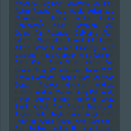
AC/DC
Absolute Beginner
Abwärts
Advanced
Achim Reichel
Ada
Adele
Chemistry
Afghan Whigs
Afrika
Bambaataa
Afrob
Afroman
AG
Geige
Air
Alabaster DePlume
Alan
Alfred 23 Harth
Wilson
Alexandra
Alfred Brendel
Alfred Hilsberg
Alice
Alice Cooper
Coltrane
Alice Merton
Alicia Keys
Alma Naidu
Althea And
Amy Winehouse
Donna
Andre 3000
Andre Herzberg
Andrea Berg
Andreas
Dorau
Andreas Gabalier
Andrew
Eldritch
Andrew Vachss
Andy Bell
Andy
Andy Fletch Fletcher
Brings
Andy
Smith
Angela Aux
Angelo Branduardi
Angine de
Angelo Kelly
Angie Stone
Poitrine
Angus Stone
Anja Schneider
Ann Peebles
AnNa R.
Annahstasia