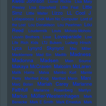
Kwesi Johnson
Lionel Richie
Lisa Mary
Little
Presley
Lisa Stansfield
Little Feat
LL Cool J
Simz
Lizzo
Little Walter
Lollapalooza
Look Mum No Computer
Lord of
Lou
the Lost
Lou Donaldson
Lou Pearlman
Reed
Loudermilk
Louis Moholo-Moholo
Loveparade
Louvin Brothers
Love
Low
Life Rich Kids
LTJ Bukem
Ludwig Hirsch
Lyca
Lynyrd Skynyrd
Mac Miller
Madness
Macklemore
Mad Sin
Madlib
Madonna
Madsen
Main Source
Makaya McCraven
Malcolm McLaren
Malik Harris
Malva
Mambo Kurt
Mamie
Mani
Perry
Manfred Krug
Manfred Mann
Mariah Carey
Marianne
Marc Bolan
Faithfull
Marianne Rosenberg
Marilyn
Marius Müller-Westernhagen
Mark
Benecke
Mark E Smith
Mark Ernestus
Mark