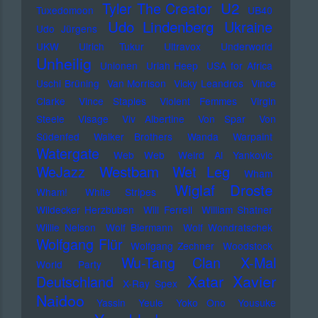
U2
Tyler The Creator
Tuxedomoon
UB40
Udo Lindenberg
Ukraine
Udo Jürgens
UKW
Ulrich Tukur
Ultravox
Underworld
Unheilig
Unionen
Uriah Heep
USA for Africa
Uschi Brüning
Van Morrison
Vicky Leandros
Vince
Clarke
Vince Staples
Violent Femmes
Virgin
Steele
Visage
Viv Albertine
Von Spar
Von
Südenfed
Walker Brothers
Wanda
Warpaint
Watergate
Web Web
Weird Al Yankovic
Westbam
WeJazz
Wet Leg
Wham
Wiglaf Droste
Wham!
White Stripes
Wildecker Herzbuben
Will Ferrell
William Shatner
Willie Nelson
Wolf Biermann
Wolf Wondratschek
Wolfgang Flür
Wolfgang Zechner
Woodstock
Wu-Tang Clan
X-Mal
World Party
Xatar
Xavier
Deutschland
X-Ray Spex
Naidoo
Yassin
Yeule
Yoko Ono
Yousuke