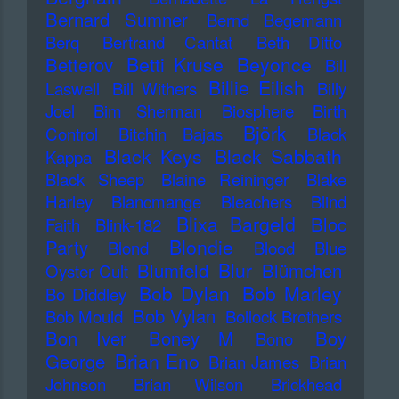
Bernard Sumner
Bernd Begemann
Berq
Bertrand Cantat
Beth Ditto
Betti Kruse
Beyonce
Betterov
Bill
Billie Eilish
Laswell
Bill Withers
Billy
Joel
Bim Sherman
Biosphere
Birth
Björk
Control
Bitchin Bajas
Black
Black Keys
Black Sabbath
Kappa
Black Sheep
Blaine Reininger
Blake
Harley
Blancmange
Bleachers
Blind
Blixa Bargeld
Bloc
Faith
Blink-182
Blondie
Party
Blond
Blood
Blue
Blur
Blumfeld
Blümchen
Oyster Cult
Bob Dylan
Bob Marley
Bo Diddley
Bob Vylan
Bob Mould
Bollock Brothers
Bon Iver
Boney M
Boy
Bono
Brian Eno
George
Brian James
Brian
Johnson
Brian Wilson
Brickhead