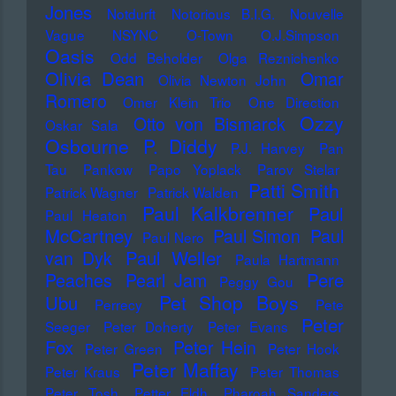
Jones
Notdurft
Notorious B.I.G.
Nouvelle
Vague
NSYNC
O-Town
O.J.Simpson
Oasis
Odd Beholder
Olga Reznichenko
Olivia Dean
Omar
Olivia Newton John
Romero
Omer Klein Trio
One Direction
Ozzy
Otto von Bismarck
Oskar Sala
Osbourne
P. Diddy
P.J. Harvey
Pan
Tau
Pankow
Papo Yoplack
Parov Stelar
Patti Smith
Patrick Wagner
Patrick Walden
Paul Kalkbrenner
Paul
Paul Heaton
McCartney
Paul Simon
Paul
Paul Nero
Paul Weller
van Dyk
Paula Hartmann
Pere
Peaches
Pearl Jam
Peggy Gou
Pet Shop Boys
Ubu
Perrecy
Pete
Peter
Seeger
Peter Doherty
Peter Evans
Fox
Peter Hein
Peter Green
Peter Hook
Peter Maffay
Peter Kraus
Peter Thomas
Peter Tosh
Petter Eldh
Pharoah Sanders