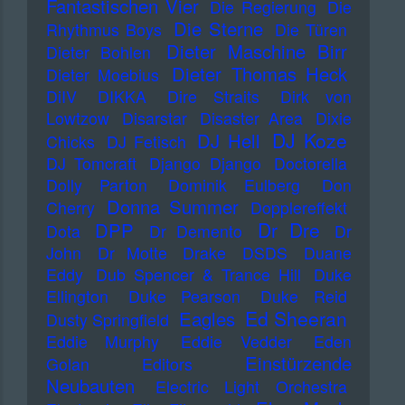
Fantastischen Vier
Die Regierung
Die
Die Sterne
Rhythmus Boys
Die Türen
Dieter Maschine Birr
Dieter Bohlen
Dieter Thomas Heck
Dieter Moebius
DiIV
DIKKA
Dire Straits
Dirk von
Lowtzow
Disarstar
Disaster Area
Dixie
DJ Koze
DJ Hell
Chicks
DJ Fetisch
DJ Tomcraft
Django Django
Doctorella
Dolly Parton
Dominik Eulberg
Don
Donna Summer
Cherry
Dopplereffekt
Dr Dre
DPP
Dota
Dr Demento
Dr
John
Dr Motte
Drake
DSDS
Duane
Eddy
Dub Spencer & Trance Hill
Duke
Ellington
Duke Pearson
Duke Reid
Ed Sheeran
Eagles
Dusty Springfield
Eddie Murphy
Eddie Vedder
Eden
Einstürzende
Golan
Editors
Neubauten
Electric Light Orchestra