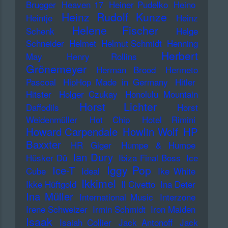
Brugger
Heaven 17
Heiner Pudelko
Heino
Heinz Rudolf Kunze
Heintje
Heinz
Helene Fischer
Schenk
Helge
Schneider
Helmet
Helmut Schmidt
Henning
Herbert
May
Henry Rollins
Grönemeyer
Herman Brood
Hermeto
Pascoal
HipHop Made in Germany
Hitler
Hitster
Holger Czukay
Honolulu Mountain
Horst Lichter
Daffodils
Horst
Weidenmüller
Hot Chip
Hotel Rimini
Howard Carpendale
Howlin Wolf
HP
Baxxter
HR Giger
Humpe & Humpe
Ian Dury
Hüsker Dü
Ibiza Final Boss
Ice
Iggy Pop
Ice-T
Cube
Ideal
Ike White
Ikkimel
Ikke Hüftgold
Il Civetto
Ina Deter
Ina Müller
International Music
Interzone
Irene Schweizer
Irmin Schmidt
Iron Maiden
Isaak
Isaiah Collier
Jack Antonoff
Jack