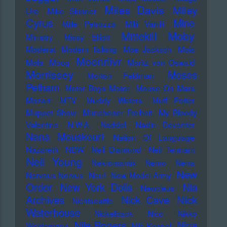
Miles Davis
Miley
Ure
Mike Skinner
Cyrus
Mine
Mille Petrozza
Milli Vanilli
Moby
Mittekill
Ministry
Missy Elliott
Moderat
Modern Talking
Moe Jacksch
Mois
Moonriivr
Mola
Moog
Moritz von Oswald
Morrissey
Moses
Morton Feldman
Pelham
Motor Boys Motor
Mouse On Mars
Mozart
MTV
Muddy Waters
Muff Potter
Muppet Show
Münchener Freiheit
My Bloody
Valentine
N.W.A.
Naddel
Nadin Deventer
Nana Mouskouri
Nation Of Language
Nazareth
NDW
Neil Diamond
Neil Tennant
Neil Young
Nekromantix
Nemo
Nena
New
Nervous Norvus
Neu!
New Model Army
Order
New York Dolls
Nia
Newcleus
Nick
Archives
Nick Cave
Nichtseattle
Waterhouse
Nickelback
Nico
Nikko
Nile Rogers
Nina
Weidemann
Nils Keppel