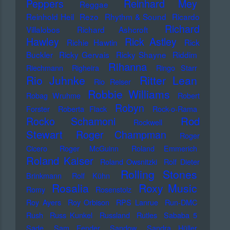
Peppers
Reinhard Mey
Reggae
Reinhold Heil
Rezo
Rhythm & Sound
Ricardo
Richard
Villalobos
Richard Ashcroft
Hawley
Rick Astley
Richie Hawtin
Rick
Buckler
Ricky Gervais
Ricky Shayne
Riddim
Rihanna
Riechmann
Righeira
Ringo Starr
Rio Juhnke
Ritter Lean
Rio Reiser
Robbie Williams
Robag Wruhme
Robert
Robyn
Forster
Roberta Flack
Rock-o-Rama
Rod
Rocko Schamoni
Rockwell
Stewart
Roger Champman
Roger
Cicero
Roger McGuinn
Roland Emmerich
Roland Kaiser
Roland Owsnitzki
Rolf Dieter
Rolling Stones
Brinkmann
Rolf Kühn
Rosalia
Roxy Music
Romy
Rosenstolz
Roy Ayers
Roy Orbison
RPS Lanrue
Run-DMC
Rush
Russ Kunkel
Russland
Rutles
Sababa 5
Sade
Sam Fender
Sandow
Sandra Hüller