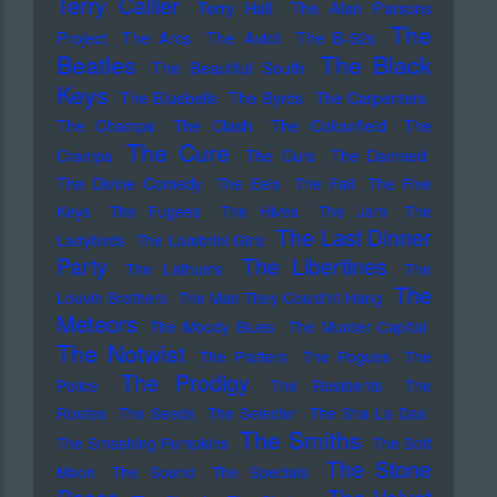
Terry Callier
Terry Hall
The Alan Parsons
The
Project
The Arcs
The Avicii
The B-52s
Beatles
The Black
The Beautiful South
Keys
The Bluebells
The Byrds
The Carpenters
The Champs
The Clash
The Colourfield
The
The Cure
Cramps
The Curs
The Damned
The Divine Comedy
The Eels
The Fall
The Five
Keys
The Fugees
The Hives
The Jam
The
The Last Dinner
Ladybirds
The Lambrini Girls
Party
The Libertines
The Lathums
The
The
Louvin Brothers
The Man They Could'nt Hang
Meteors
The Moody Blues
The Murder Capital
The Notwist
The Platters
The Pogues
The
The Prodigy
Police
The Residents
The
Routes
The Seeds
The Selecter
The Sha La Das
The Smiths
The Smashing Pumpkins
The Soft
The Stone
Moon
The Sound
The Specials