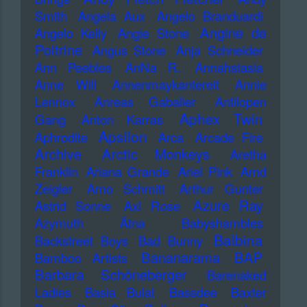
Smith
Angela Aux
Angelo Branduardi
Angine de
Angelo Kelly
Angie Stone
Poitrine
Angus Stone
Anja Schneider
Ann Peebles
AnNa R.
Annahstasia
Anne Will
Annenmaykantereit
Annie
Lennox
Anreas Gabalier
Antilopen
Aphex Twin
Gang
Anton Karras
Apsilon
Aphrodite
Arca
Arcade Fire
Archive
Arctic Monkeys
Aretha
Franklin
Ariana Grande
Ariel Pink
Arnd
Zeigler
Arno Schmitt
Arthur Gunter
Azure Ray
Astrid Sonne
Axl Rose
Azymuth
Ätna
Babyshambles
Balbina
Backstreet Boys
Bad Bunny
Bananarama
BAP
Bamboo Artists
Barbara Schöneberger
Barenaked
Ladies
Basia Bulat
Bassdee
Baxter