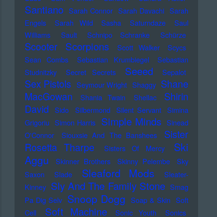
Santiano
Sarah Connor
Sarah Davachi
Sarah
Engels
Sarah Wild
Sasha
Saturndaze
Saul
Williams
Sault
Schnipo Schranke
Schürze
Scorpions
Scooter
Scott Walker
Scycs
Sean Combs
Sebastian Krumbiegel
Sebastian
Seeed
Studnitzky
Secret Secrets
Sepalot
Sex Pistols
Shane
Seymour Wright
Shaggy
MacGowan
Shirin
Shania Twain
Shellac
David
Sido
Silbermond
Silent Servant
Simina
Simple Minds
Grigoriu
Simon Harris
Sinead
Sister
O'Connor
Siouxsie And The Banshees
Ski
Rosetta Tharpe
Sisters Of Mercy
Aggu
Skinner Brothers
Skinny Pelembe
Sky
Sleaford Mods
Saxon
Slade
Sleater-
Sly And The Family Stone
Kinney
Smag
Snoop Dogg
Pa Dig Selv
Soap & Skin
Soft
Soft Machine
Cell
Sonic Youth
Sonics