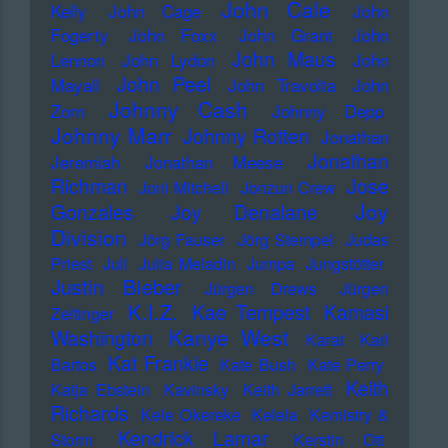
John Cale
Kelly
John Cage
John
Fogerty
John Foxx
John Grant
John
John Maus
Lennon
John Lydon
John
John Peel
Mayall
John Travolta
John
Johnny Cash
Zorn
Johnny Depp
Johnny Marr
Johnny Rotten
Jonathan
Jonathan
Jeremiah
Jonathan Meese
Richman
Jose
Joni Mitchell
Jonzun Crew
Joy
Gonzales
Joy Denalane
Division
Jörg Fauser
Jörg Stempel
Judas
Priest
Juli
Julia Meladin
Jumpa
Jungstötter
Justin Bieber
Jürgen Drews
Jürgen
K.I.Z.
Kae Tempest
Kamasi
Zeltinger
Kanye West
Washington
Karat
Karl
Kat Frankie
Bartos
Kate Bush
Kate Perry
Keith
Katja Ebstein
Kavinsky
Keith Jarrett
Richards
Kele Okereke
Kelela
Kemistry &
Kendrick Lamar
Storm
Kerstin Ott