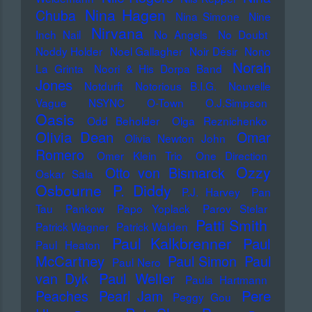
Nina Hagen
Chuba
Nina Simone
Nine
Nirvana
Inch Nail
No Angels
No Doubt
Noddy Holder
Noel Gallagher
Noir Désir
Nono
Norah
La Grinta
Noori & His Dorpa Band
Jones
Notdurft
Notorious B.I.G.
Nouvelle
Vague
NSYNC
O-Town
O.J.Simpson
Oasis
Odd Beholder
Olga Reznichenko
Olivia Dean
Omar
Olivia Newton John
Romero
Omer Klein Trio
One Direction
Ozzy
Otto von Bismarck
Oskar Sala
Osbourne
P. Diddy
P.J. Harvey
Pan
Tau
Pankow
Papo Yoplack
Parov Stelar
Patti Smith
Patrick Wagner
Patrick Walden
Paul Kalkbrenner
Paul
Paul Heaton
McCartney
Paul Simon
Paul
Paul Nero
Paul Weller
van Dyk
Paula Hartmann
Pere
Peaches
Pearl Jam
Peggy Gou