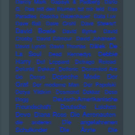
Danny Mark
Dapayk & Padberg
Dario
G.
Das mit den Blumen tut mir leid
Das
Paradies
Dascha Dauenhauer
Data Luv
Dave Ball
Dave Grohl
Dave Stewart
David Bowie
David Byrne
David
Crosby
David Gilmour
David Johansen
De
Dälek
David Lynch
David Thomas
La Soul
Debbie
Dead Kennedys
Harry
Def Leppard
Defrage Reload
Defunkt
Dekker
Delfonic
Demented Are
Depeche Mode
Der
Go
Denyo
Graf
Der moderne Man
Der Popolski
Derya Yildirim
Desmond Dekker
Deso
Deutsch-Amerikanische
Dogg
Freundschaft
Deutsche Laichen
Devo
Die Aeronauten
Diana Ross
Die angefahrenen
die anderen
Die Ärzte
Schulkinder
Die