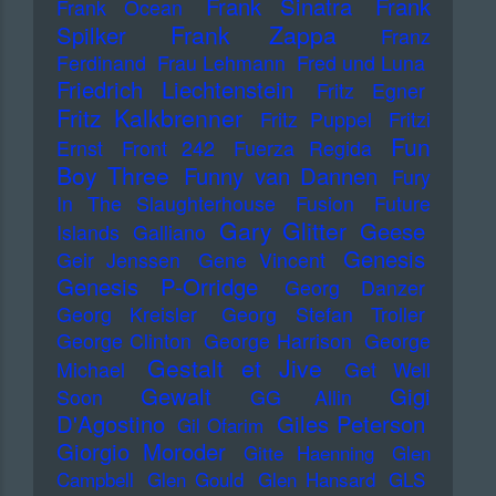
Frank Sinatra
Frank
Frank Ocean
Frank Zappa
Spilker
Franz
Ferdinand
Frau Lehmann
Fred und Luna
Friedrich Liechtenstein
Fritz Egner
Fritz Kalkbrenner
Fritz Puppel
Fritzi
Fun
Ernst
Front 242
Fuerza Regida
Boy Three
Funny van Dannen
Fury
In The Slaughterhouse
Fusion
Future
Gary Glitter
Geese
Islands
Galliano
Genesis
Geir Jenssen
Gene Vincent
Genesis P-Orridge
Georg Danzer
Georg Kreisler
Georg Stefan Troller
George Clinton
George Harrison
George
Gestalt et Jive
Michael
Get Well
Gewalt
Gigi
Soon
GG Allin
D'Agostino
Giles Peterson
Gil Ofarim
Giorgio Moroder
Gitte Haenning
Glen
Campbell
Glen Gould
Glen Hansard
GLS