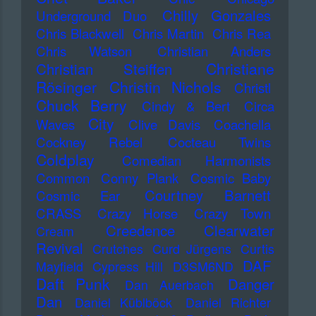
Chilly Gonzales
Underground Duo
Chris Blackwell
Chris Martin
Chris Rea
Chris Watson
Christian Anders
Christiane
Christian Steiffen
Rösinger
Christin Nichols
Christl
Chuck Berry
Cindy & Bert
Circa
City
Waves
Clive Davis
Coachella
Cockney Rebel
Cocteau Twins
Coldplay
Comedian Harmonists
Common
Conny Plank
Cosmic Baby
Courtney Barnett
Cosmic Ear
CRASS
Crazy Horse
Crazy Town
Creedence Clearwater
Cream
Revival
Crutches
Curd Jürgens
Curtis
DAF
Mayfield
Cypress Hill
D3SM6ND
Daft Punk
Danger
Dan Auerbach
Dan
Daniel Küblböck
Daniel Richter