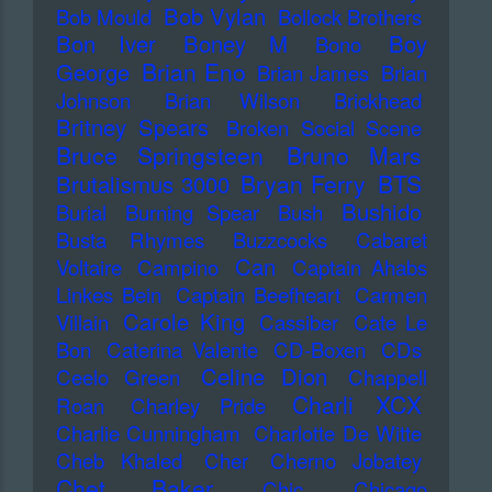
Bob Vylan
Bob Mould
Bollock Brothers
Bon Iver
Boney M
Boy
Bono
Brian Eno
George
Brian James
Brian
Johnson
Brian Wilson
Brickhead
Britney Spears
Broken Social Scene
Bruce Springsteen
Bruno Mars
Bryan Ferry
BTS
Brutalismus 3000
Bushido
Burial
Burning Spear
Bush
Busta Rhymes
Buzzcocks
Cabaret
Can
Voltaire
Campino
Captain Ahabs
Linkes Bein
Captain Beefheart
Carmen
Carole King
Villain
Cassiber
Cate Le
Bon
Caterina Valente
CD-Boxen
CDs
Celine Dion
Ceelo Green
Chappell
Charli XCX
Roan
Charley Pride
Charlie Cunningham
Charlotte De Witte
Cheb Khaled
Cher
Cherno Jobatey
Chet Baker
Chic
Chicago