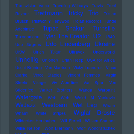
Transvision Vamp
Traveling Wilburys
Travis
Trent
Trettmann
Trio
Tricky
Reznor
Tristan
Brusch
Tristwch Y Fenywod
Trojan Records
Tunde
Tupac Shakur
Turnstile
Adebimpe
U2
Tyler The Creator
Tuxedomoon
UB40
Udo Lindenberg
Ukraine
Udo Jürgens
UKW
Ulrich Tukur
Ultravox
Underworld
Unheilig
Unionen
Uriah Heep
USA for Africa
Uschi Brüning
Van Morrison
Vicky Leandros
Vince
Clarke
Vince Staples
Violent Femmes
Virgin
Steele
Visage
Viv Albertine
Von Spar
Von
Südenfed
Walker Brothers
Wanda
Warpaint
Watergate
Web Web
Weird Al Yankovic
Westbam
WeJazz
Wet Leg
Wham
Wiglaf Droste
Wham!
White Stripes
Wildecker Herzbuben
Will Ferrell
William Shatner
Willie Nelson
Wolf Biermann
Wolf Wondratschek