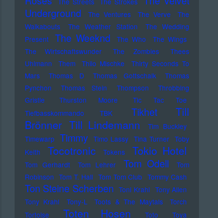
Roses
The Velvet
The Streets
The Strokes
Underground
The Ventures
The Verve
The
Walkabouts
The Weather Station
The Wedding
The Weeknd
Present
The Who
The Wings
The Wirtschaftswunder
The Zombies
Thees
Uhlmann
Them
Thilo Mischke
Thirty Seconds To
Mars
Thomas D
Thomas Gottschalk
Thomas
Pynchon
Thomas Stein
Thompson
Throbbing
Gristle
Thurston Moore
Tic Tac Toe
Till
Tikhet
Tiefbasskommando TBK
Brönner
Till Lindemann
Tim Buckley
Timmy
Timewarp
Timo Lassy
Tina Turner
Toby
Tocotronic
Tokio Hotel
Keith
Tokens
Tom Odell
Tom Gerhardt
Tom Lehrer
Tom
Robinson
Tom T. Hall
Tom Tom Club
Tommy Cash
Ton Steine Scherben
Toni Krahl
Tony Allen
Tony Krahl
Tony-L
Toots & The Maytals
Torch
Toten Hosen
Tortoise
Toto
Toya