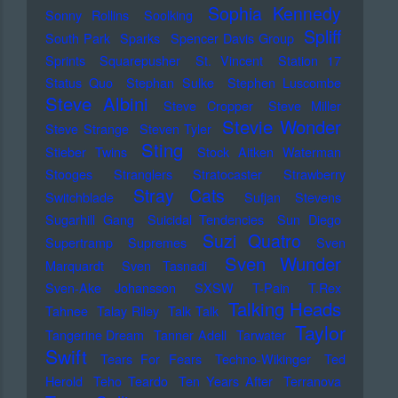
Sophia Kennedy
Sonny Rollins
Soolking
Spliff
South Park
Sparks
Spencer Davis Group
Sprints
Squarepusher
St. Vincent
Station 17
Status Quo
Stephan Sulke
Stephen Luscombe
Steve Albini
Steve Cropper
Steve Miller
Stevie Wonder
Steve Strange
Steven Tyler
Sting
Stieber Twins
Stock Aitken Waterman
Stooges
Stranglers
Stratocaster
Strawberry
Stray Cats
Switchblade
Sufjan Stevens
Sugarhill Gang
Suicidal Tendencies
Sun Diego
Suzi Quatro
Supertramp
Supremes
Sven
Sven Wunder
Marquardt
Sven Tasnadi
Sven-Ake Johansson
SXSW
T-Pain
T.Rex
Talking Heads
Tahnee
Talay Riley
Talk Talk
Taylor
Tangerine Dream
Tanner Adell
Tarwater
Swift
Tears For Fears
Techno-Wikinger
Ted
Herold
Teho Teardo
Ten Years After
Terranova