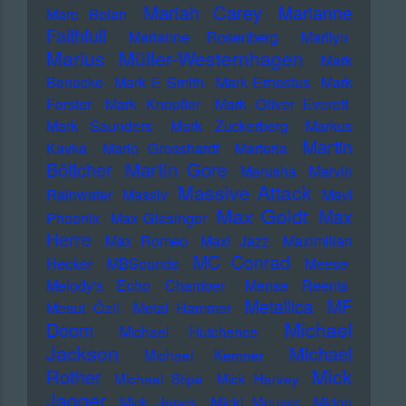
Mariah Carey
Marianne
Marc Bolan
Faithfull
Marianne Rosenberg
Marilyn
Marius Müller-Westernhagen
Mark
Benecke
Mark E Smith
Mark Ernestus
Mark
Forster
Mark Knopfler
Mark Oliver Everett
Mark Saunders
Mark Zuckerberg
Markus
Martin
Kavka
Marlo Grosshardt
Marteria
Martin Gore
Böttcher
Marusha
Marvin
Massive Attack
Rainwater
Massiv
Mavi
Max Goldt
Max
Phoenix
Max Giesinger
Herre
Max Romeo
Maxi Jazz
Maximilian
MC Conrad
Hecker
MBSounds
Meese
Melody's Echo Chamber
Mense Reents
Metallica
MF
Mesut Özil
Metal Hammer
Michael
Doom
Michael Hutchence
Jackson
Michael
Michael Kemner
Mick
Rother
Michael Stipe
Mick Harvey
Jagger
Mick Jones
Micki Meuser
Midge