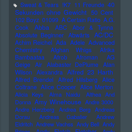
40
Sweat & Tears
!K7
11 Freunde
Sekunden ohne Gewicht
50 Cent
102 Boyz
01099
A Certain Ratio
A.G.
Abba
Cook
ABC
Abor & Tynna
AC/DC
Absolute Beginner
Abwärts
Advanced
Achim Reichel
Ada
Adele
Chemistry
Afghan Whigs
Afrika
Bambaataa
Afrob
Afroman
AG
Geige
Air
Alabaster DePlume
Alan
Alfred 23 Harth
Wilson
Alexandra
Alfred Brendel
Alfred Hilsberg
Alice
Alice Cooper
Coltrane
Alice Merton
Alicia Keys
Alma Naidu
Althea And
Amy Winehouse
Donna
Andre 3000
Andre Herzberg
Andrea Berg
Andreas
Dorau
Andreas Gabalier
Andrew
Eldritch
Andrew Vachss
Andy Bell
Andy
Andy Fletch Fletcher
Brings
Andy