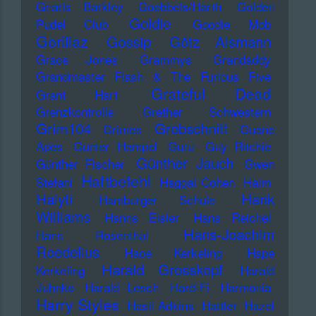
Gnarls Barkley
Goebbels/Harth
Golden
Goldie
Pudel Club
Goodie Mob
Gorillaz
Gossip
Götz Alsmann
Grace Jones
Grammys
Grandaddy
Grandmaster Flash & The Furious Five
Grateful Dead
Grant Hart
Grenzkontrolle
Grether Schwestern
Grim104
Grobschnitt
Grimes
Guano
Apes
Gunter Hampel
Guru
Guy Ritchie
Günther Jauch
Günther Fischer
Gwen
Haftbefehl
Stefani
Haggai Cohen
Haim
Haiyti
Hank
Hamburger Schule
Williams
Hanns Eisler
Hans Reichel
Hans-Joachim
Hans Rosenthal
Roedelius
Haoe Kerkeling
Hape
Harald Grosskopf
Kerkeling
Harald
Juhnke
Harald Lesch
Hard-Fi
Harmonia
Harry Styles
Hasil Adkins
Hattler
Hazel