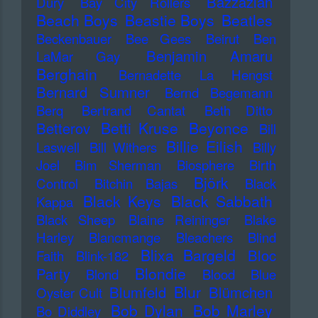
Bazzazian
Dury
Bay City Rollers
Beach Boys
Beastie Boys
Beatles
Beckenbauer
Bee Gees
Beirut
Ben
Benjamin Amaru
LaMar Gay
Berghain
Bernadette La Hengst
Bernard Sumner
Bernd Begemann
Berq
Bertrand Cantat
Beth Ditto
Betti Kruse
Beyonce
Betterov
Bill
Billie Eilish
Laswell
Bill Withers
Billy
Joel
Bim Sherman
Biosphere
Birth
Björk
Control
Bitchin Bajas
Black
Black Keys
Black Sabbath
Kappa
Black Sheep
Blaine Reininger
Blake
Harley
Blancmange
Bleachers
Blind
Blixa Bargeld
Bloc
Faith
Blink-182
Blondie
Party
Blond
Blood
Blue
Blur
Blumfeld
Blümchen
Oyster Cult
Bob Dylan
Bob Marley
Bo Diddley