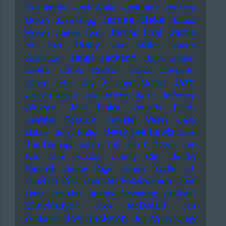
DeJohnette
Jack White
Jackmate
Jackson
James Blake
Brown
Jake Bugg
James
James Last
Jamie
Brown
James Carr
xx
Jan Delay
Jan Müller
Jane's
Janet Jackson
Addiction
Janis Joplin
Jantra
Jarvis Cocker
Jason Donovan
Jazz
Jason Lytle
Jay Z
Jaye Muller
Jazzmatazz
Jean-Michel Jarre
Jefferson
Airplane
Jello Biafra
Jennifer Finch
Jennifer Rostock
Jennifer Weist
Jens
Jerry Lee Lewis
Balzer
Jerry Butler
Jeru
The Damaja
Jethro Tull
Jim E Brown
Jim
Kerr
Jim Rakete
Jimmy Cliff
Jimmy
Kimmel
Jimmy Page
Jimmy Savile
JJ
Joachim Witt
Joan As Policewoman
Joan
Jochen
Baez
JoanJett
Joanna Newsome
Distelmayer
Jock McDonald
Joe
Joe Jackson
Goddard
Joe Meek
Joey