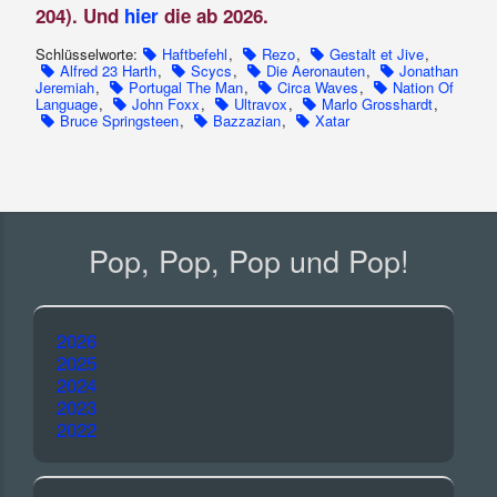
204). Und
hier
die ab 2026.
Schlüsselworte:
Haftbefehl
,
Rezo
,
Gestalt et Jive
,
Alfred 23 Harth
,
Scycs
,
Die Aeronauten
,
Jonathan
Jeremiah
,
Portugal The Man
,
Circa Waves
,
Nation Of
Language
,
John Foxx
,
Ultravox
,
Marlo Grosshardt
,
Bruce Springsteen
,
Bazzazian
,
Xatar
Pop, Pop, Pop und Pop!
2026
2025
2024
2023
2022