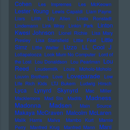
Cohen
Les Impremes
Les McKeown
Lester Young
Lewis Capaldi
Liam Payne
Liars
Lilith
Lily Allen
Linda Ronstadt
Linton
Lindemann
Link Wray
Linkin Park
Kwesi Johnson
Lionel Richie
Lisa Mary
Little
Presley
Lisa Stansfield
Little Feat
LL Cool J
Simz
Lizzo
Little Walter
Lollapalooza
Look Mum No Computer
Lord of
Lou
the Lost
Lou Donaldson
Lou Pearlman
Reed
Loudermilk
Louis Moholo-Moholo
Loveparade
Louvin Brothers
Love
Low
Life Rich Kids
LTJ Bukem
Ludwig Hirsch
Lyca
Lynyrd Skynyrd
Mac Miller
Madness
Macklemore
Mad Sin
Madlib
Madonna
Madsen
Main Source
Makaya McCraven
Malcolm McLaren
Malik Harris
Malva
Mambo Kurt
Mamie
Mani
Perry
Manfred Krug
Manfred Mann