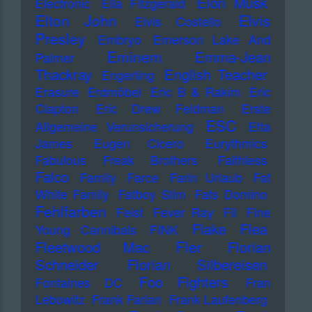
Elon Musk
Electronic
Ella Fitzgerald
Elton John
Elvis
Elvis Costello
Presley
Embryo
Emerson Lake And
Eminem
Emma-Jean
Palmer
Thackray
English Teacher
Engerling
Erasure
Erdmöbel
Eric B & Rakim
Eric
Clapton
Eric Drew Feldman
Erste
ESC
Allgemeine Verunsicherung
Etta
James
Eugen Cicero
Eurythmics
Fabulous Freak Brothers
Faithless
Falco
Family
Farce
Farin Urlaub
Fat
White Family
Fatboy Slim
Fats Domino
Fehlfarben
Feist
Fever Ray
Fil
Fine
Flake
Flea
Young Cannibals
FINK
Fler
Fleetwood Mac
Florian
Schneider
Florian Silbereisen
Foo Fighters
Fontaines DC
Fran
Lebowitz
Frank Farian
Frank Laufenberg