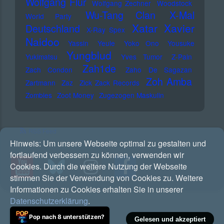
Wolfgang Flür
Wolfgang Zechner
Woodstock
Wu-Tang Clan
X-Mal
World Party
Xatar
Xavier
Deutschland
X-Ray Spex
Naidoo
Yassin
Yeule
Yoko Ono
Yousuke
Yungblud
Yukimatsu
Yves Tumor
Z-Pain
Zah1de
Zach Condon
Zaho De Sagazan
Zoh Amba
Zartmann
Zaz
Zick Zack Records
Zombies
Zoot Money
Zugezogen Maskulin
RSS Feed
Hinweis:
Um unsere Webseite optimal zu gestalten und
fortlaufend verbessern zu können, verwenden wir
Cookies. Durch die weitere Nutzung der Webseite
stimmen Sie der Verwendung von Cookies zu. Weitere
Informationen zu Cookies erhalten Sie in unserer
Datenschutzerklärung
.
Pop nach 8 unterstützen?
Gelesen und akzeptiert