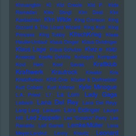
Khruangbin
KI
KId Creole
KId P.
KIda
Ramadan
KIev Stingl
KIm Deal
KIm
KIm Wilde
Kardashian
KIng Crimson
KIng
Gizzard & The Lizard Wizard
KIng Kurt
KIng
KItschKrieg
Princess
KIng Tubby
Klaas
Heufer-Umlauf
Klaus Dinger
Klaus Doldinger
Klez.e
Klaus Lage
Klaus Schulze
KMD
Kneecap
Koefte DeVille
Kollegah
Kompakt
Kraftklub
Kool Herc
Kool Savas
Kraftwerk
Krautrock
Kreator
Kris
Kristofferson
KRS-One
Kruder & Dorfmeister
Kylie Minogue
Kurt Cobain
Kurt Krömer
Lady Gaga
La Lom
L.A. Priest
L7
Lana Del Rey
Laibach
Lana Del Reyy
Lars Eidinger
Lang Lang
Lankum
Lauryn
Led Zeppelin
Hill
Lee "Scratch" Perry
Lee
Lemke/Müller
Ranaldo
Leif Garrett
Lena
Leonard
Meyer-Landrut
Lenny Kravitz