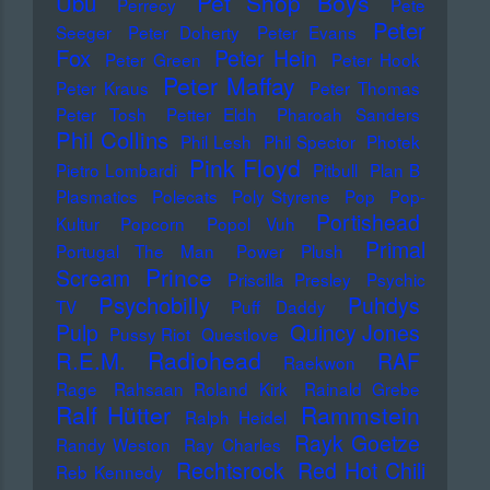
Pet Shop Boys
Ubu
Perrecy
Pete
Peter
Seeger
Peter Doherty
Peter Evans
Fox
Peter Hein
Peter Green
Peter Hook
Peter Maffay
Peter Kraus
Peter Thomas
Peter Tosh
Petter Eldh
Pharoah Sanders
Phil Collins
Phil Lesh
Phil Spector
Photek
Pink Floyd
Pietro Lombardi
Pitbull
Plan B
Plasmatics
Polecats
Poly Styrene
Pop
Pop-
Portishead
Kultur
Popcorn
Popol Vuh
Primal
Portugal The Man
Power Plush
Prince
Scream
Priscilla Presley
Psychic
Psychobilly
Puhdys
TV
Puff Daddy
Pulp
Quincy Jones
Pussy Riot
Questlove
Radiohead
R.E.M.
RAF
Raekwon
Rage
Rahsaan Roland Kirk
Rainald Grebe
Ralf Hütter
Rammstein
Ralph Heidel
Rayk Goetze
Randy Weston
Ray Charles
Rechtsrock
Red Hot Chili
Reb Kennedy