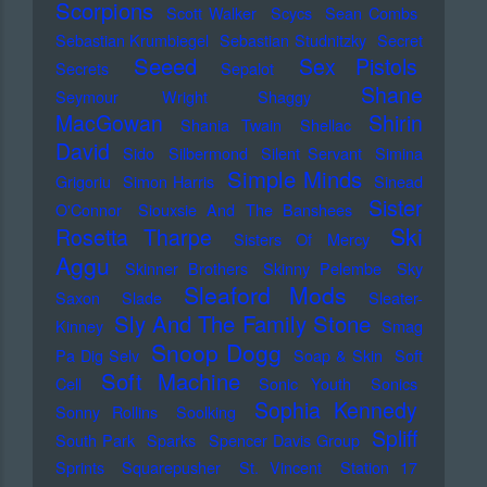
Scorpions
Scott Walker
Scycs
Sean Combs
Sebastian Krumbiegel
Sebastian Studnitzky
Secret
Seeed
Sex Pistols
Secrets
Sepalot
Shane
Seymour Wright
Shaggy
MacGowan
Shirin
Shania Twain
Shellac
David
Sido
Silbermond
Silent Servant
Simina
Simple Minds
Grigoriu
Simon Harris
Sinead
Sister
O'Connor
Siouxsie And The Banshees
Ski
Rosetta Tharpe
Sisters Of Mercy
Aggu
Skinner Brothers
Skinny Pelembe
Sky
Sleaford Mods
Saxon
Slade
Sleater-
Sly And The Family Stone
Kinney
Smag
Snoop Dogg
Pa Dig Selv
Soap & Skin
Soft
Soft Machine
Cell
Sonic Youth
Sonics
Sophia Kennedy
Sonny Rollins
Soolking
Spliff
South Park
Sparks
Spencer Davis Group
Sprints
Squarepusher
St. Vincent
Station 17