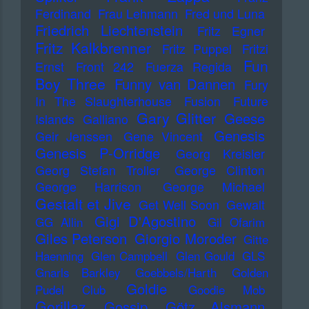
Ferdinand
Frau Lehmann
Fred und Luna
Friedrich Liechtenstein
Fritz Egner
Fritz Kalkbrenner
Fritz Puppel
Fritzi
Fun
Ernst
Front 242
Fuerza Regida
Boy Three
Funny van Dannen
Fury
In The Slaughterhouse
Fusion
Future
Gary Glitter
Geese
Islands
Galliano
Genesis
Geir Jenssen
Gene Vincent
Genesis P-Orridge
Georg Kreisler
Georg Stefan Troller
George Clinton
George Harrison
George Michael
Gestalt et Jive
Get Well Soon
Gewalt
Gigi D'Agostino
GG Allin
Gil Ofarim
Giles Peterson
Giorgio Moroder
Gitte
Haenning
Glen Campbell
Glen Gould
GLS
Gnarls Barkley
Goebbels/Harth
Golden
Goldie
Pudel Club
Goodie Mob
Gorillaz
Gossip
Götz Alsmann