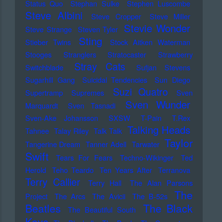
Status Quo
Stephan Sulke
Stephen Luscombe
Steve Albini
Steve Cropper
Steve Miller
Stevie Wonder
Steve Strange
Steven Tyler
Sting
Stieber Twins
Stock Aitken Waterman
Stooges
Stranglers
Stratocaster
Strawberry
Stray Cats
Switchblade
Sufjan Stevens
Sugarhill Gang
Suicidal Tendencies
Sun Diego
Suzi Quatro
Supertramp
Supremes
Sven
Sven Wunder
Marquardt
Sven Tasnadi
Sven-Ake Johansson
SXSW
T-Pain
T.Rex
Talking Heads
Tahnee
Talay Riley
Talk Talk
Taylor
Tangerine Dream
Tanner Adell
Tarwater
Swift
Tears For Fears
Techno-Wikinger
Ted
Herold
Teho Teardo
Ten Years After
Terranova
Terry Callier
Terry Hall
The Alan Parsons
The
Project
The Arcs
The Avicii
The B-52s
Beatles
The Black
The Beautiful South
Keys