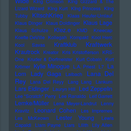
Wilde
KIng Crimson
KIng Gizzard & The
Lizard Wizard
KIng Kurt
KIng Princess
KIng
KItschKrieg
Tubby
Klaas Heufer-Umlauf
Klaus Lage
Klaus Dinger
Klaus Doldinger
Klez.e
Klaus Schulze
KMD
Kneecap
Koefte DeVille
Kollegah
Kompakt
Kool Herc
Kraftwerk
Kraftklub
Kool Savas
Krautrock
Kreator
Kris Kristofferson
KRS-
One
Kruder & Dorfmeister
Kurt Cobain
Kurt
Kylie Minogue
La
Krömer
L.A. Priest
L7
Lana Del
Lady Gaga
Lom
Laibach
Rey
Lana Del Reyy
Lang Lang
Lankum
Lars Eidinger
Led Zeppelin
Lauryn Hill
Lee "Scratch" Perry
Lee Ranaldo
Leif Garrett
Lemke/Müller
Lena Meyer-Landrut
Lenny
Leonard Cohen
Kravitz
Les Impremes
Lester Young
Les McKeown
Lewis
Capaldi
Liam Payne
Liars
Lilith
Lily Allen