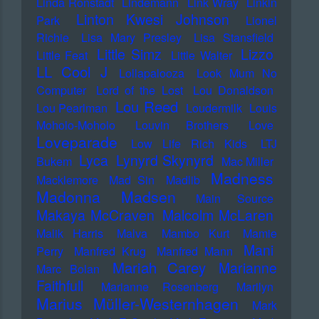
Linda Ronstadt
Lindemann
Link Wray
Linkin
Linton Kwesi Johnson
Park
Lionel
Richie
Lisa Mary Presley
Lisa Stansfield
Little Simz
Lizzo
Little Feat
Little Walter
LL Cool J
Lollapalooza
Look Mum No
Computer
Lord of the Lost
Lou Donaldson
Lou Reed
Lou Pearlman
Loudermilk
Louis
Moholo-Moholo
Louvin Brothers
Love
Loveparade
Low Life Rich Kids
LTJ
Lyca
Lynyrd Skynyrd
Bukem
Mac Miller
Madness
Macklemore
Mad Sin
Madlib
Madonna
Madsen
Main Source
Makaya McCraven
Malcolm McLaren
Malik Harris
Malva
Mambo Kurt
Mamie
Mani
Perry
Manfred Krug
Manfred Mann
Mariah Carey
Marianne
Marc Bolan
Faithfull
Marianne Rosenberg
Marilyn
Marius Müller-Westernhagen
Mark