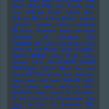
John Peel
Mayall
John Travolta
John
Johnny Cash
Zorn
Johnny Depp
Johnny Marr
Johnny Rotten
Jonathan
Jonathan
Jeremiah
Jonathan Meese
Richman
Jose
Joni Mitchell
Jonzun Crew
Joy
Gonzales
Joy Denalane
Division
Jörg Fauser
Jörg Stempel
Judas
Priest
Juli
Julia Meladin
Jumpa
Jungstötter
Justin Bieber
Jürgen Drews
Jürgen
K.I.Z.
Kae Tempest
Kamasi
Zeltinger
Kanye West
Washington
Karat
Karl
Kat Frankie
Bartos
Kate Bush
Kate Perry
Keith Richards
Katja Ebstein
Keith Jarrett
Kele Okereke
Kelela
Kemistry & Storm
Kendrick Lamar
Kerstin Ott
Khruangbin
KI
KId Creole
KId P.
KIda Ramadan
KIev
KIm
Stingl
KIm Deal
KIm Kardashian