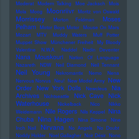
Moderat
Modern Talking
Moe Jacksch
Mois
Moonriivr
Mola
Moog
Moritz von Oswald
Morrissey
Moses
Morton Feldman
Pelham
Motor Boys Motor
Mouse On Mars
Mozart
MTV
Muddy Waters
Muff Potter
Muppet Show
Münchener Freiheit
My Bloody
Valentine
N.W.A.
Naddel
Nadin Deventer
Nana Mouskouri
Nation Of Language
Nazareth
NDW
Neil Diamond
Neil Tennant
Neil Young
Nekromantix
Nemo
Nena
New
Nervous Norvus
Neu!
New Model Army
Order
New York Dolls
Nia
Newcleus
Nick
Archives
Nick Cave
Nichtseattle
Waterhouse
Nickelback
Nico
Nikko
Nile Rogers
Nina
Weidemann
Nils Keppel
Nina Hagen
Chuba
Nina Simone
Nine
Nirvana
Inch Nail
No Angels
No Doubt
Noddy Holder
Noel Gallagher
Noir Désir
Nono