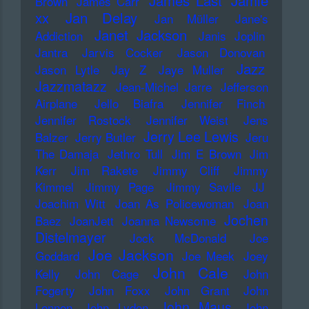
James Last
Jamie
Brown
James Carr
xx
Jan Delay
Jan Müller
Jane's
Janet Jackson
Addiction
Janis Joplin
Jantra
Jarvis Cocker
Jason Donovan
Jazz
Jason Lytle
Jay Z
Jaye Muller
Jazzmatazz
Jean-Michel Jarre
Jefferson
Airplane
Jello Biafra
Jennifer Finch
Jennifer Rostock
Jennifer Weist
Jens
Jerry Lee Lewis
Balzer
Jerry Butler
Jeru
The Damaja
Jethro Tull
Jim E Brown
Jim
Kerr
Jim Rakete
Jimmy Cliff
Jimmy
Kimmel
Jimmy Page
Jimmy Savile
JJ
Joachim Witt
Joan As Policewoman
Joan
Jochen
Baez
JoanJett
Joanna Newsome
Distelmayer
Jock McDonald
Joe
Joe Jackson
Goddard
Joe Meek
Joey
John Cale
Kelly
John Cage
John
Fogerty
John Foxx
John Grant
John
John Maus
Lennon
John Lydon
John