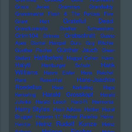
Grace Jones
Grammys
Grandaddy
Grandmaster Flash & The Furious Five
Grateful Dead
Grant Hart
Grenzkontrolle
Grether Schwestern
Grim104
Grobschnitt
Grimes
Guano
Apes
Gunter Hampel
Guru
Guy Ritchie
Günther Jauch
Günther Fischer
Gwen
Haftbefehl
Stefani
Haggai Cohen
Haim
Haiyti
Hank
Hamburger Schule
Williams
Hanns Eisler
Hans Reichel
Hans-Joachim
Hans Rosenthal
Roedelius
Haoe Kerkeling
Hape
Harald Grosskopf
Kerkeling
Harald
Juhnke
Harald Lesch
Hard-Fi
Harmonia
Harry Styles
Hasil Adkins
Hattler
Hazel
Brugger
Heaven 17
Heiner Pudelko
Heino
Heinz Rudolf Kunze
Heintje
Heinz
Helene Fischer
Schenk
Helge