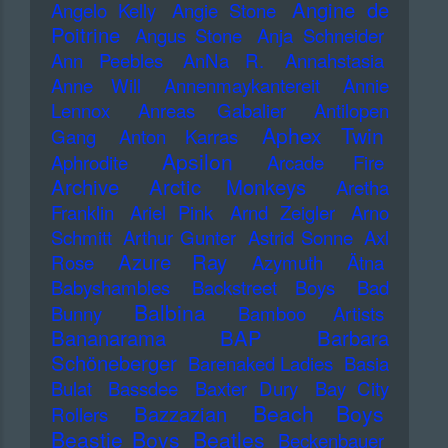
Angine de
Angelo Kelly
Angie Stone
Poitrine
Angus Stone
Anja Schneider
Ann Peebles
AnNa R.
Annahstasia
Anne Will
Annenmaykantereit
Annie
Lennox
Anreas Gabalier
Antilopen
Aphex Twin
Gang
Anton Karras
Apsilon
Aphrodite
Arcade Fire
Archive
Arctic Monkeys
Aretha
Franklin
Ariel Pink
Arnd Zeigler
Arno
Schmitt
Arthur Gunter
Astrid Sonne
Axl
Azure Ray
Rose
Azymuth
Ätna
Babyshambles
Backstreet Boys
Bad
Balbina
Bunny
Bamboo Artists
Bananarama
BAP
Barbara
Schöneberger
Barenaked Ladies
Basia
Bulat
Bassdee
Baxter Dury
Bay City
Beach Boys
Bazzazian
Rollers
Beastie Boys
Beatles
Beckenbauer