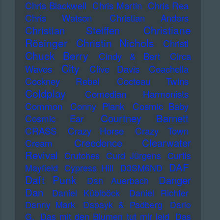
Chris Blackwell
Chris Martin
Chris Rea
Chris Watson
Christian Anders
Christiane
Christian Steiffen
Rösinger
Christin Nichols
Christl
Chuck Berry
Cindy & Bert
Circa
City
Waves
Clive Davis
Coachella
Cockney Rebel
Cocteau Twins
Coldplay
Comedian Harmonists
Common
Conny Plank
Cosmic Baby
Courtney Barnett
Cosmic Ear
CRASS
Crazy Horse
Crazy Town
Creedence Clearwater
Cream
Revival
Crutches
Curd Jürgens
Curtis
DAF
Mayfield
Cypress Hill
D3SM6ND
Daft Punk
Danger
Dan Auerbach
Dan
Daniel Küblböck
Daniel Richter
Danny Mark
Dapayk & Padberg
Dario
G.
Das mit den Blumen tut mir leid
Das