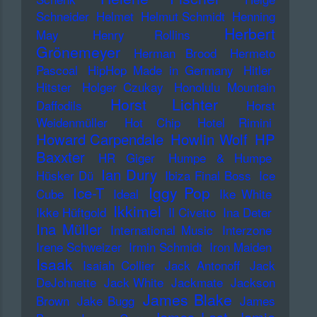
Schneider
Helmet
Helmut Schmidt
Henning
Herbert
May
Henry Rollins
Grönemeyer
Herman Brood
Hermeto
Pascoal
HipHop Made in Germany
Hitler
Hitster
Holger Czukay
Honolulu Mountain
Horst Lichter
Daffodils
Horst
Weidenmüller
Hot Chip
Hotel Rimini
Howard Carpendale
Howlin Wolf
HP
Baxxter
HR Giger
Humpe & Humpe
Ian Dury
Hüsker Dü
Ibiza Final Boss
Ice
Iggy Pop
Ice-T
Cube
Ideal
Ike White
Ikkimel
Ikke Hüftgold
Il Civetto
Ina Deter
Ina Müller
International Music
Interzone
Irene Schweizer
Irmin Schmidt
Iron Maiden
Isaak
Isaiah Collier
Jack Antonoff
Jack
DeJohnette
Jack White
Jackmate
Jackson
James Blake
Brown
Jake Bugg
James