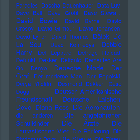
Paradies
Dascha Dauenhauer
Data Luv
Dave Ball
Dave Grohl
Dave Stewart
David Bowie
David Byrne
David
Crosby
David Gilmour
David Johansen
De
Dälek
David Lynch
David Thomas
La Soul
Debbie
Dead Kennedys
Harry
Def Leppard
Defrage Reload
Defunkt
Dekker
Delfonic
Demented Are
Depeche Mode
Der
Go
Denyo
Graf
Der moderne Man
Der Popolski
Derya Yildirim
Desmond Dekker
Deso
Deutsch-Amerikanische
Dogg
Freundschaft
Deutsche Laichen
Devo
Die Aeronauten
Diana Ross
Die angefahrenen
die anderen
Die Ärzte
Schulkinder
Die
Fantastischen Vier
Die Regierung
Die
Die Sterne
Rhythmus Boys
Die Türen