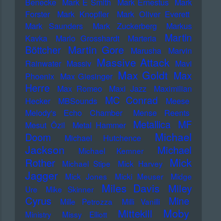
Benecke
Mark E Smith
Mark Ernestus
Mark
Forster
Mark Knopfler
Mark Oliver Everett
Mark Saunders
Mark Zuckerberg
Markus
Martin
Kavka
Marlo Grosshardt
Marteria
Martin Gore
Böttcher
Marusha
Marvin
Massive Attack
Rainwater
Massiv
Mavi
Max Goldt
Max
Phoenix
Max Giesinger
Herre
Max Romeo
Maxi Jazz
Maximilian
MC Conrad
Hecker
MBSounds
Meese
Melody's Echo Chamber
Mense Reents
Metallica
MF
Mesut Özil
Metal Hammer
Michael
Doom
Michael Hutchence
Jackson
Michael
Michael Kemner
Mick
Rother
Michael Stipe
Mick Harvey
Jagger
Mick Jones
Micki Meuser
Midge
Miles Davis
Miley
Ure
Mike Skinner
Cyrus
Mine
Mille Petrozza
Milli Vanilli
Moby
Mittekill
Ministry
Missy Elliott