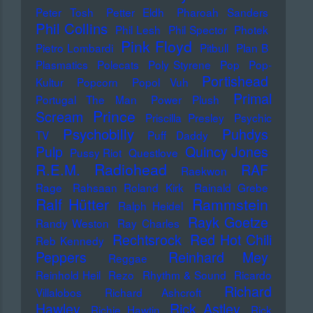
Peter Tosh
Petter Eldh
Pharoah Sanders
Phil Collins
Phil Lesh
Phil Spector
Photek
Pink Floyd
Pietro Lombardi
Pitbull
Plan B
Plasmatics
Polecats
Poly Styrene
Pop
Pop-
Portishead
Kultur
Popcorn
Popol Vuh
Primal
Portugal The Man
Power Plush
Prince
Scream
Priscilla Presley
Psychic
Psychobilly
Puhdys
TV
Puff Daddy
Pulp
Quincy Jones
Pussy Riot
Questlove
Radiohead
R.E.M.
RAF
Raekwon
Rage
Rahsaan Roland Kirk
Rainald Grebe
Ralf Hütter
Rammstein
Ralph Heidel
Rayk Goetze
Randy Weston
Ray Charles
Rechtsrock
Red Hot Chili
Reb Kennedy
Peppers
Reinhard Mey
Reggae
Reinhold Heil
Rezo
Rhythm & Sound
Ricardo
Richard
Villalobos
Richard Ashcroft
Hawley
Rick Astley
Richie Hawtin
Rick