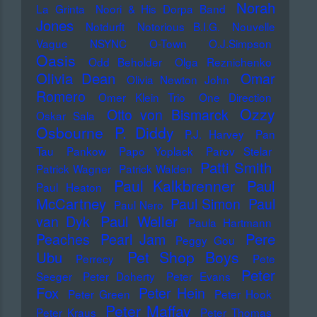
Norah
La Grinta
Noori & His Dorpa Band
Jones
Notdurft
Notorious B.I.G.
Nouvelle
Vague
NSYNC
O-Town
O.J.Simpson
Oasis
Odd Beholder
Olga Reznichenko
Olivia Dean
Omar
Olivia Newton John
Romero
Omer Klein Trio
One Direction
Ozzy
Otto von Bismarck
Oskar Sala
Osbourne
P. Diddy
P.J. Harvey
Pan
Tau
Pankow
Papo Yoplack
Parov Stelar
Patti Smith
Patrick Wagner
Patrick Walden
Paul Kalkbrenner
Paul
Paul Heaton
McCartney
Paul Simon
Paul
Paul Nero
Paul Weller
van Dyk
Paula Hartmann
Pere
Peaches
Pearl Jam
Peggy Gou
Pet Shop Boys
Ubu
Perrecy
Pete
Peter
Seeger
Peter Doherty
Peter Evans
Fox
Peter Hein
Peter Green
Peter Hook
Peter Maffay
Peter Kraus
Peter Thomas