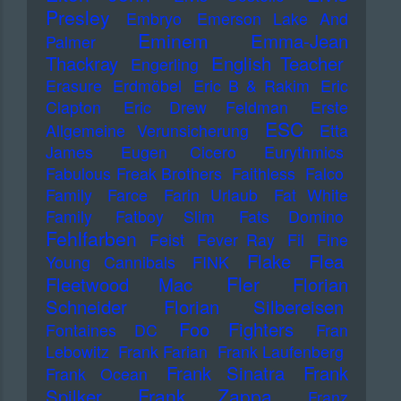
Presley
Embryo
Emerson Lake And
Eminem
Emma-Jean
Palmer
Thackray
English Teacher
Engerling
Erasure
Erdmöbel
Eric B & Rakim
Eric
Clapton
Eric Drew Feldman
Erste
ESC
Allgemeine Verunsicherung
Etta
James
Eugen Cicero
Eurythmics
Fabulous Freak Brothers
Faithless
Falco
Family
Farce
Farin Urlaub
Fat White
Family
Fatboy Slim
Fats Domino
Fehlfarben
Feist
Fever Ray
Fil
Fine
Flake
Flea
Young Cannibals
FINK
Fler
Fleetwood Mac
Florian
Schneider
Florian Silbereisen
Foo Fighters
Fontaines DC
Fran
Lebowitz
Frank Farian
Frank Laufenberg
Frank Sinatra
Frank
Frank Ocean
Frank Zappa
Spilker
Franz