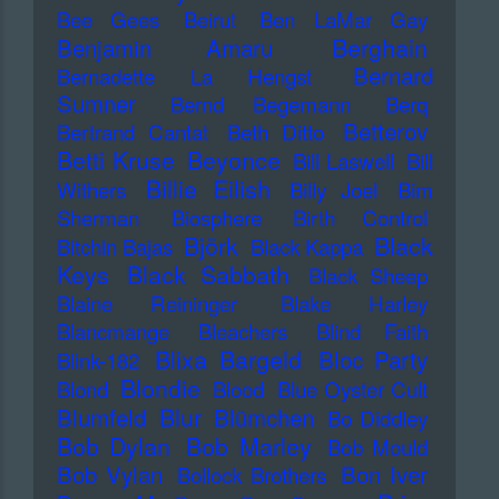
Bee Gees
Beirut
Ben LaMar Gay
Berghain
Benjamin Amaru
Bernard
Bernadette La Hengst
Sumner
Bernd Begemann
Berq
Betterov
Bertrand Cantat
Beth Ditto
Betti Kruse
Beyonce
Bill Laswell
Bill
Billie Eilish
Withers
Billy Joel
Bim
Sherman
Biosphere
Birth Control
Björk
Black
Bitchin Bajas
Black Kappa
Keys
Black Sabbath
Black Sheep
Blaine Reininger
Blake Harley
Blancmange
Bleachers
Blind Faith
Blixa Bargeld
Bloc Party
Blink-182
Blondie
Blond
Blood
Blue Oyster Cult
Blur
Blumfeld
Blümchen
Bo Diddley
Bob Dylan
Bob Marley
Bob Mould
Bob Vylan
Bon Iver
Bollock Brothers