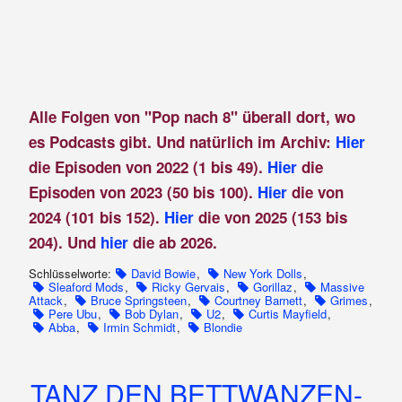
Alle Folgen von "Pop nach 8" überall dort, wo
es Podcasts gibt. Und natürlich im Archiv:
Hier
die Episoden von 2022 (1 bis 49).
Hier
die
Episoden von 2023 (50 bis 100).
Hier
die von
2024 (101 bis 152).
Hier
die von 2025 (153 bis
204). Und
hier
die ab 2026.
Schlüsselworte:
David Bowie
,
New York Dolls
,
Sleaford Mods
,
Ricky Gervais
,
Gorillaz
,
Massive
Attack
,
Bruce Springsteen
,
Courtney Barnett
,
Grimes
,
Pere Ubu
,
Bob Dylan
,
U2
,
Curtis Mayfield
,
Abba
,
Irmin Schmidt
,
Blondie
TANZ DEN BETTWANZEN-