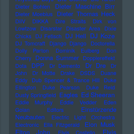
Dieter Maschine Birr
Dieter Bohlen
Dieter Thomas Heck
Dieter Moebius
DiIV
DIKKA
Dire Straits
Dirk von
Lowtzow
Disarstar
Disaster Area
Dixie
DJ Koze
DJ Hell
Chicks
DJ Fetisch
DJ Tomcraft
Django Django
Doctorella
Dolly Parton
Dominik Eulberg
Don
Donna Summer
Cherry
Dopplereffekt
Dr Dre
DPP
Dota
Dr Demento
Dr
John
Dr Motte
Drake
DSDS
Duane
Eddy
Dub Spencer & Trance Hill
Duke
Ellington
Duke Pearson
Duke Reid
Ed Sheeran
Eagles
Dusty Springfield
Eddie Murphy
Eddie Vedder
Eden
Einstürzende
Golan
Editors
Neubauten
Electric Light Orchestra
Elon Musk
Electronic
Ella Fitzgerald
Elton John
Elvis
Elvis Costello