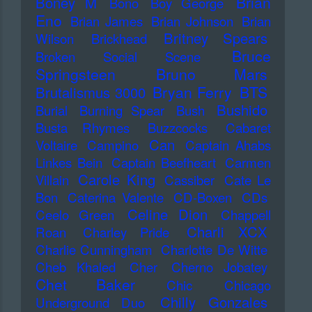
Brian
Boney M
Bono
Boy George
Eno
Brian James
Brian Johnson
Brian
Britney Spears
Wilson
Brickhead
Bruce
Broken Social Scene
Springsteen
Bruno Mars
Bryan Ferry
BTS
Brutalismus 3000
Bushido
Burial
Burning Spear
Bush
Busta Rhymes
Buzzcocks
Cabaret
Can
Voltaire
Campino
Captain Ahabs
Linkes Bein
Captain Beefheart
Carmen
Carole King
Villain
Cassiber
Cate Le
Bon
Caterina Valente
CD-Boxen
CDs
Celine Dion
Ceelo Green
Chappell
Charli XCX
Roan
Charley Pride
Charlie Cunningham
Charlotte De Witte
Cheb Khaled
Cher
Cherno Jobatey
Chet Baker
Chic
Chicago
Chilly Gonzales
Underground Duo