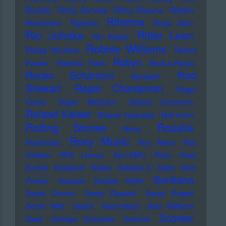
Buckler
Ricky Gervais
Ricky Shayne
Riddim
Rihanna
Riechmann
Righeira
Ringo Starr
Rio Juhnke
Ritter Lean
Rio Reiser
Robbie Williams
Robag Wruhme
Robert
Robyn
Forster
Roberta Flack
Rock-o-Rama
Rod
Rocko Schamoni
Rockwell
Stewart
Roger Champman
Roger
Cicero
Roger McGuinn
Roland Emmerich
Roland Kaiser
Roland Owsnitzki
Rolf Kühn
Rolling Stones
Rosalia
Romy
Roxy Music
Rosenstolz
Roy Ayers
Roy
Orbison
RPS Lanrue
Run-DMC
Rush
Russ
Kunkel
Russland
Rutles
Sababa 5
Sade
Sam
Santiano
Fender
Sandow
Sandra Hüller
Sarah Connor
Sarah Davachi
Sarah Engels
Sarah Wild
Sasha
Saturndaze
Saul Williams
Scooter
Sault
Schnipo Schranke
Schürze