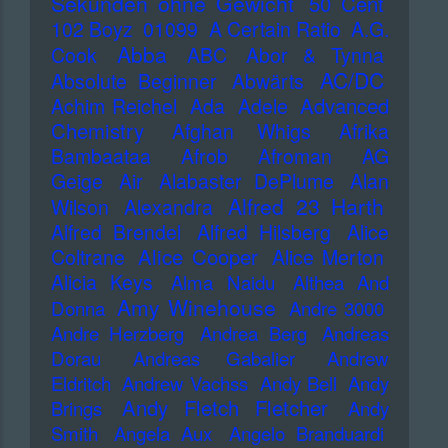
Sekunden ohne Gewicht
50 Cent
102 Boyz
01099
A Certain Ratio
A.G.
Abba
Cook
ABC
Abor & Tynna
AC/DC
Absolute Beginner
Abwärts
Advanced
Achim Reichel
Ada
Adele
Chemistry
Afghan Whigs
Afrika
Bambaataa
Afrob
Afroman
AG
Geige
Air
Alabaster DePlume
Alan
Alfred 23 Harth
Wilson
Alexandra
Alfred Brendel
Alfred Hilsberg
Alice
Alice Cooper
Coltrane
Alice Merton
Alicia Keys
Alma Naidu
Althea And
Amy Winehouse
Donna
Andre 3000
Andre Herzberg
Andrea Berg
Andreas
Dorau
Andreas Gabalier
Andrew
Eldritch
Andrew Vachss
Andy Bell
Andy
Andy Fletch Fletcher
Brings
Andy
Smith
Angela Aux
Angelo Branduardi