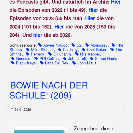
es Podcasts gibt. Und natürlich im Archiv:
Hier
die Episoden von 2022 (1 bis 49).
Hier
die
Episoden von 2023 (50 bis 100).
Hier
die von
2024 (101 bis 152).
Hier
die von 2025 (153 bis
204). Und
hier
die ab 2026.
Schlüsselworte:
Xavier Naidoo
,
U2
,
Morrissey
,
The
Streets
,
Mike Skinner
,
Coldplay
,
Chet Baker
,
The
Smiths
,
Perrecy
,
Gil Ofarim
,
Nils Keppel
,
Genesis
,
Phil Collins
,
Jethro Tull
,
Simon Harris
,
Black Keys
,
Lana Del Rey
,
John Maus
BOWIE NACH DER
SCHULE! (209)
31.01.2026
Zugegeben, diese