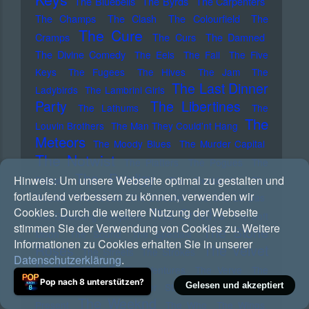
The Bluebells
The Byrds
The Carpenters
The Champs
The Clash
The Colourfield
The
The Cure
Cramps
The Curs
The Damned
The Divine Comedy
The Eels
The Fall
The Five
Keys
The Fugees
The Hives
The Jam
The
The Last Dinner
Ladybirds
The Lambrini Girls
Party
The Libertines
The Lathums
The
The
Louvin Brothers
The Man They Could'nt Hang
Meteors
The Moody Blues
The Murder Capital
The Notwist
The Platters
The Pogues
The
The Prodigy
Hinweis:
Um unsere Webseite optimal zu gestalten und
Police
The Residents
The
fortlaufend verbessern zu können, verwenden wir
Routes
The Seeds
The Selecter
The Sha La Das
The Smiths
Cookies. Durch die weitere Nutzung der Webseite
The Smashing Pumpkins
The Soft
stimmen Sie der Verwendung von Cookies zu. Weitere
The Stone
Moon
The Sound
The Specials
Informationen zu Cookies erhalten Sie in unserer
Roses
The Velvet
The Streets
The Strokes
Datenschutzerklärung
.
Underground
The Ventures
The Verve
The
Pop nach 8 unterstützen?
Gelesen und akzeptiert
Walkabouts
The Weather Station
The Wedding
The Weeknd
Present
The Who
The Wings