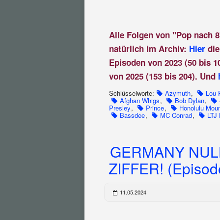
Alle Folgen von "Pop nach 8
natürlich im Archiv:
Hier
die
Episoden von 2023 (50 bis 1
von 2025 (153 bis 204). Und
Schlüsselworte:
Azymuth
,
Lou 
Afghan Whigs
,
Bob Dylan
,
Presley
,
Prince
,
Honolulu Moun
Bassdee
,
MC Conrad
,
LTJ
GERMANY NULL
ZIFFER! (Episod
11.05.2024