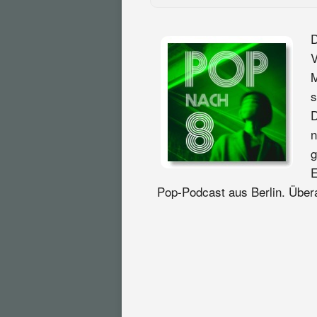
D
V
M
s
D
n
g
E
Pop-Podcast aus Berlin. Überal