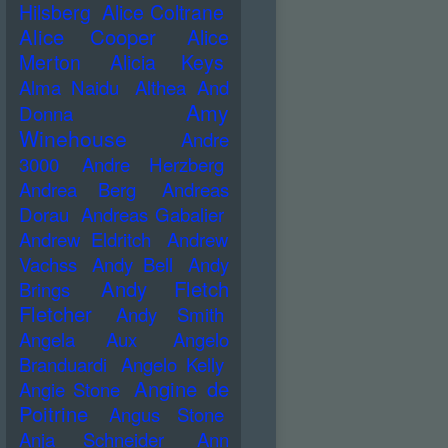
Hilsberg
Alice Coltrane
Alice Cooper
Alice
Merton
Alicia Keys
Alma Naidu
Althea And
Amy
Donna
Winehouse
Andre
3000
Andre Herzberg
Andrea Berg
Andreas
Dorau
Andreas Gabalier
Andrew Eldritch
Andrew
Vachss
Andy Bell
Andy
Andy Fletch
Brings
Fletcher
Andy Smith
Angela Aux
Angelo
Branduardi
Angelo Kelly
Angine de
Angie Stone
Poitrine
Angus Stone
Anja Schneider
Ann