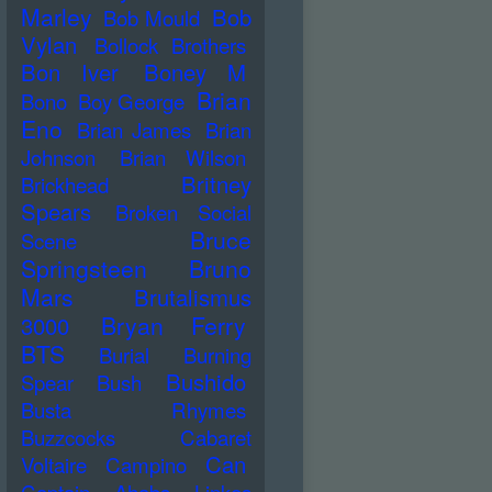
Marley
Bob
Bob Mould
Vylan
Bollock Brothers
Bon Iver
Boney M
Brian
Bono
Boy George
Eno
Brian James
Brian
Johnson
Brian Wilson
Britney
Brickhead
Spears
Broken Social
Bruce
Scene
Springsteen
Bruno
Mars
Brutalismus
Bryan Ferry
3000
BTS
Burial
Burning
Bushido
Spear
Bush
Busta Rhymes
Buzzcocks
Cabaret
Can
Voltaire
Campino
Captain Ahabs Linkes