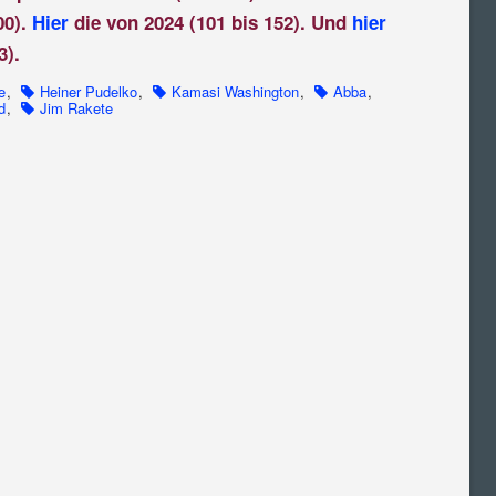
00).
Hier
die von 2024 (101 bis 152). Und
hier
3).
e
,
Heiner Pudelko
,
Kamasi Washington
,
Abba
,
d
,
Jim Rakete