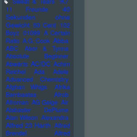
Sweat & Tears
!K7
40
11 Freunde
Sekunden ohne
Gewicht
50 Cent
102
Boyz
01099
A Certain
Abba
Ratio
A.G. Cook
ABC
Abor & Tynna
Absolute Beginner
AC/DC
Abwärts
Achim
Reichel
Ada
Adele
Advanced Chemistry
Afghan Whigs
Afrika
Bambaataa
Afrob
Afroman
AG Geige
Air
Alabaster DePlume
Alan Wilson
Alexandra
Alfred 23 Harth
Alfred
Brendel
Alfred