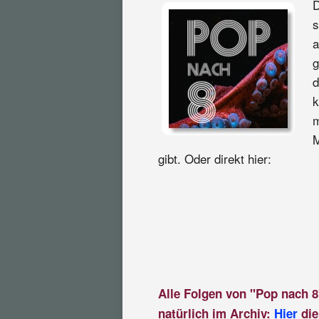
D
s
a
g
d
k
m
M
gibt. Oder direkt hier:
Alle Folgen von "Pop nach 8
natürlich im Archiv:
Hier
die