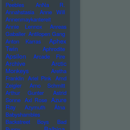
Peebles
AnNa R.
Annahstasia
Anne Will
Annenmaykantereit
Annie Lennox
Anreas
Gabalier
Antilopen Gang
Aphex
Anton Karras
Twin
Aphrodite
Apsilon
Arcade Fire
Archive
Arctic
Monkeys
Aretha
Franklin
Ariel Pink
Arnd
Zeigler
Arno Schmitt
Arthur Gunter
Astrid
Azure
Sonne
Axl Rose
Ray
Azymuth
Ätna
Babyshambles
Backstreet Boys
Bad
Balbina
Bunny