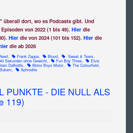
" überall dort, wo es Podcasts gibt. Und
 Episoden von 2022 (1 bis 49).
Hier
die
00).
Hier
die von 2024 (101 bis 152).
Hier
die
hier
die ab 2026
Reed
,
Frank Zappa
,
Blood
,
Sweat & Tears
,
40 Sekunden ohne Gewicht
,
Fun Boy Three
,
Elvis
tain Daffodils
,
Motor Boys Motor
,
The Colourfield
,
 Bukem
,
Aphrodite
 PUNKTE - DIE NULL ALS
e 119)