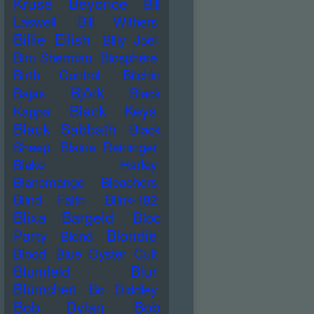
Kruse
Beyonce
Bill
Laswell
Bill Withers
Billie Eilish
Billy Joel
Bim Sherman
Biosphere
Birth Control
Bitchin
Björk
Bajas
Black
Black Keys
Kappa
Black Sabbath
Black
Sheep
Blaine Reininger
Blake Harley
Blancmange
Bleachers
Blind Faith
Blink-182
Blixa Bargeld
Bloc
Blondie
Party
Blond
Blood
Blue Oyster Cult
Blur
Blumfeld
Blümchen
Bo Diddley
Bob Dylan
Bob