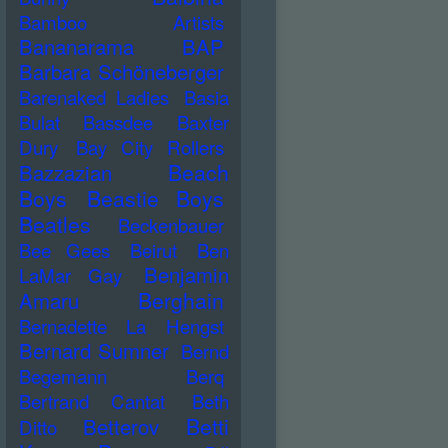
Bamboo Artists
Bananarama
BAP
Barbara Schöneberger
Barenaked Ladies
Basia
Bulat
Bassdee
Baxter
Dury
Bay City Rollers
Beach
Bazzazian
Boys
Beastie Boys
Beatles
Beckenbauer
Bee Gees
Beirut
Ben
Benjamin
LaMar Gay
Berghain
Amaru
Bernadette La Hengst
Bernard Sumner
Bernd
Begemann
Berq
Bertrand Cantat
Beth
Betti
Betterov
Ditto