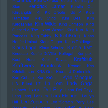
Richards
Kele Okereke
Kelela
Kemistry &
Kendrick Lamar
Storm
Kerstin Ott
Khruangbin
KI
KId Creole
KId P.
KIda
Ramadan
KIev Stingl
KIm Deal
KIm
KIm Wilde
Kardashian
KIng Crimson
KIng
Gizzard & The Lizard Wizard
KIng Kurt
KIng
KItschKrieg
Princess
KIng Tubby
Klaas
Heufer-Umlauf
Klaus Dinger
Klaus Doldinger
Klez.e
Klaus Lage
Klaus Schulze
KMD
Kneecap
Koefte DeVille
Kollegah
Kompakt
Kraftklub
Kool Herc
Kool Savas
Kraftwerk
Krautrock
Kreator
Kris
Kristofferson
KRS-One
Kruder & Dorfmeister
Kylie Minogue
Kurt Cobain
Kurt Krömer
Lady Gaga
La Lom
L.A. Priest
L7
Lana Del Rey
Laibach
Lana Del Reyy
Lars Eidinger
Lang Lang
Lankum
Lauryn
Led Zeppelin
Hill
Lee "Scratch" Perry
Lee
Lemke/Müller
Ranaldo
Leif Garrett
Lena