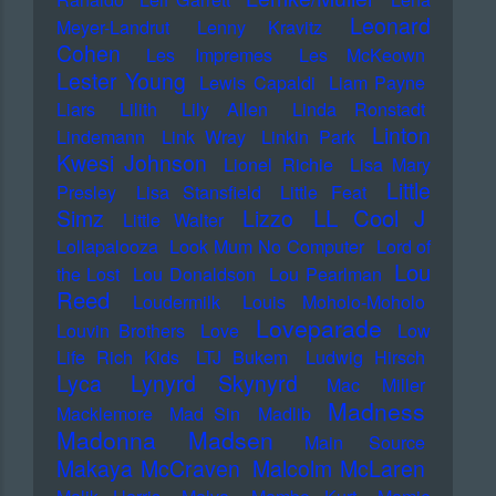
Leonard
Meyer-Landrut
Lenny Kravitz
Cohen
Les Impremes
Les McKeown
Lester Young
Lewis Capaldi
Liam Payne
Liars
Lilith
Lily Allen
Linda Ronstadt
Linton
Lindemann
Link Wray
Linkin Park
Kwesi Johnson
Lionel Richie
Lisa Mary
Little
Presley
Lisa Stansfield
Little Feat
LL Cool J
Simz
Lizzo
Little Walter
Lollapalooza
Look Mum No Computer
Lord of
Lou
the Lost
Lou Donaldson
Lou Pearlman
Reed
Loudermilk
Louis Moholo-Moholo
Loveparade
Louvin Brothers
Love
Low
Life Rich Kids
LTJ Bukem
Ludwig Hirsch
Lyca
Lynyrd Skynyrd
Mac Miller
Madness
Macklemore
Mad Sin
Madlib
Madonna
Madsen
Main Source
Makaya McCraven
Malcolm McLaren