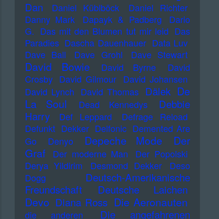
Dan
Daniel Küblböck
Daniel Richter
Danny Mark
Dapayk & Padberg
Dario
G.
Das mit den Blumen tut mir leid
Das
Paradies
Dascha Dauenhauer
Data Luv
Dave Ball
Dave Grohl
Dave Stewart
David Bowie
David Byrne
David
Crosby
David Gilmour
David Johansen
De
Dälek
David Lynch
David Thomas
La Soul
Debbie
Dead Kennedys
Harry
Def Leppard
Defrage Reload
Defunkt
Dekker
Delfonic
Demented Are
Depeche Mode
Der
Go
Denyo
Graf
Der moderne Man
Der Popolski
Derya Yildirim
Desmond Dekker
Deso
Deutsch-Amerikanische
Dogg
Freundschaft
Deutsche Laichen
Devo
Die Aeronauten
Diana Ross
Die angefahrenen
die anderen