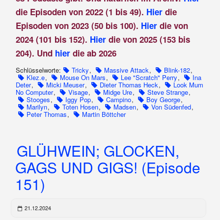
die Episoden von 2022 (1 bis 49).
Hier
die
Episoden von 2023 (50 bis 100).
Hier
die von
2024 (101 bis 152).
Hier
die von 2025 (153 bis
204). Und
hier
die ab 2026
Schlüsselworte:
Tricky
,
Massive Attack
,
Blink-182
,
Klez.e
,
Mouse On Mars
,
Lee "Scratch" Perry
,
Ina
Deter
,
Micki Meuser
,
Dieter Thomas Heck
,
Look Mum
No Computer
,
Visage
,
Midge Ure
,
Steve Strange
,
Stooges
,
Iggy Pop
,
Campino
,
Boy George
,
Marilyn
,
Toten Hosen
,
Madsen
,
Von Südenfed
,
Peter Thomas
,
Martin Böttcher
GLÜHWEIN; GLOCKEN,
GAGS UND GIGS! (Episode
151)
21.12.2024