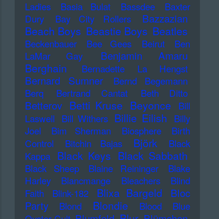
Ladies
Basia Bulat
Bassdee
Baxter
Bazzazian
Dury
Bay City Rollers
Beach Boys
Beastie Boys
Beatles
Beckenbauer
Bee Gees
Beirut
Ben
Benjamin Amaru
LaMar Gay
Berghain
Bernadette La Hengst
Bernard Sumner
Bernd Begemann
Berq
Bertrand Cantat
Beth Ditto
Betti Kruse
Beyonce
Betterov
Bill
Billie Eilish
Laswell
Bill Withers
Billy
Joel
Bim Sherman
Biosphere
Birth
Björk
Control
Bitchin Bajas
Black
Black Keys
Black Sabbath
Kappa
Black Sheep
Blaine Reininger
Blake
Harley
Blancmange
Bleachers
Blind
Blixa Bargeld
Bloc
Faith
Blink-182
Blondie
Party
Blond
Blood
Blue
Blur
Blumfeld
Blümchen
Oyster Cult