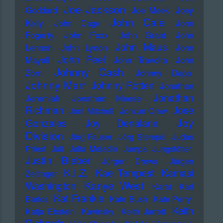
Joe Jackson
Goddard
Joe Meek
Joey
John Cale
Kelly
John Cage
John
Fogerty
John Foxx
John Grant
John
John Maus
Lennon
John Lydon
John
John Peel
Mayall
John Travolta
John
Johnny Cash
Zorn
Johnny Depp
Johnny Marr
Johnny Rotten
Jonathan
Jonathan
Jeremiah
Jonathan Meese
Richman
Jose
Joni Mitchell
Jonzun Crew
Joy
Gonzales
Joy Denalane
Division
Jörg Fauser
Jörg Stempel
Judas
Priest
Juli
Julia Meladin
Jumpa
Jungstötter
Justin Bieber
Jürgen Drews
Jürgen
K.I.Z.
Kae Tempest
Kamasi
Zeltinger
Kanye West
Washington
Karat
Karl
Kat Frankie
Bartos
Kate Bush
Kate Perry
Keith
Katja Ebstein
Kavinsky
Keith Jarrett