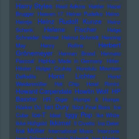
Harry Styles
Hasil Adkins
Hattler
Hazel
Brugger
Heaven 17
Heiner Pudelko
Heino
Heinz Rudolf Kunze
Heintje
Heinz
Helene Fischer
Schenk
Helge
Schneider
Helmet
Helmut Schmidt
Henning
Herbert
May
Henry Rollins
Grönemeyer
Herman Brood
Hermeto
Pascoal
HipHop Made in Germany
Hitler
Hitster
Holger Czukay
Honolulu Mountain
Horst Lichter
Daffodils
Horst
Weidenmüller
Hot Chip
Hotel Rimini
Howard Carpendale
Howlin Wolf
HP
Baxxter
HR Giger
Humpe & Humpe
Ian Dury
Hüsker Dü
Ibiza Final Boss
Ice
Iggy Pop
Ice-T
Cube
Ideal
Ike White
Ikkimel
Ikke Hüftgold
Il Civetto
Ina Deter
Ina Müller
International Music
Interzone
Irene Schweizer
Irmin Schmidt
Iron Maiden