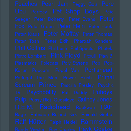
Pere
Peaches
Pearl Jam
Peggy Gou
Pet Shop Boys
Ubu
Perrecy
Pete
Peter
Seeger
Peter Doherty
Peter Evans
Fox
Peter Hein
Peter Green
Peter Hook
Peter Maffay
Peter Kraus
Peter Thomas
Peter Tosh
Petter Eldh
Pharoah Sanders
Phil Collins
Phil Lesh
Phil Spector
Photek
Pink Floyd
Pietro Lombardi
Pitbull
Plan B
Plasmatics
Polecats
Poly Styrene
Pop
Pop-
Portishead
Kultur
Popcorn
Popol Vuh
Primal
Portugal The Man
Power Plush
Prince
Scream
Priscilla Presley
Psychic
Psychobilly
Puhdys
TV
Puff Daddy
Pulp
Quincy Jones
Pussy Riot
Questlove
Radiohead
R.E.M.
RAF
Raekwon
Rage
Rahsaan Roland Kirk
Rainald Grebe
Ralf Hütter
Rammstein
Ralph Heidel
Rayk Goetze
Randy Weston
Ray Charles