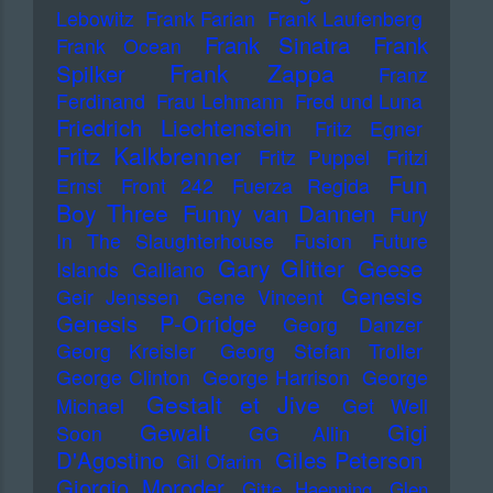
Lebowitz
Frank Farian
Frank Laufenberg
Frank Sinatra
Frank
Frank Ocean
Frank Zappa
Spilker
Franz
Ferdinand
Frau Lehmann
Fred und Luna
Friedrich Liechtenstein
Fritz Egner
Fritz Kalkbrenner
Fritz Puppel
Fritzi
Fun
Ernst
Front 242
Fuerza Regida
Boy Three
Funny van Dannen
Fury
In The Slaughterhouse
Fusion
Future
Gary Glitter
Geese
Islands
Galliano
Genesis
Geir Jenssen
Gene Vincent
Genesis P-Orridge
Georg Danzer
Georg Kreisler
Georg Stefan Troller
George Clinton
George Harrison
George
Gestalt et Jive
Michael
Get Well
Gewalt
Gigi
Soon
GG Allin
D'Agostino
Giles Peterson
Gil Ofarim
Giorgio Moroder
Gitte Haenning
Glen