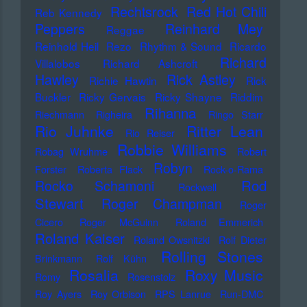
Rechtsrock
Red Hot Chili
Reb Kennedy
Peppers
Reinhard Mey
Reggae
Reinhold Heil
Rezo
Rhythm & Sound
Ricardo
Richard
Villalobos
Richard Ashcroft
Hawley
Rick Astley
Richie Hawtin
Rick
Buckler
Ricky Gervais
Ricky Shayne
Riddim
Rihanna
Riechmann
Righeira
Ringo Starr
Rio Juhnke
Ritter Lean
Rio Reiser
Robbie Williams
Robag Wruhme
Robert
Robyn
Forster
Roberta Flack
Rock-o-Rama
Rod
Rocko Schamoni
Rockwell
Stewart
Roger Champman
Roger
Cicero
Roger McGuinn
Roland Emmerich
Roland Kaiser
Roland Owsnitzki
Rolf Dieter
Rolling Stones
Brinkmann
Rolf Kühn
Rosalia
Roxy Music
Romy
Rosenstolz
Roy Ayers
Roy Orbison
RPS Lanrue
Run-DMC