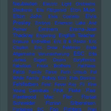
Neubauten
Electric Light Orchestra
Elon Musk
Electronic
Ella Fitzgerald
Elton John
Elvis
Elvis Costello
Presley
Embryo
Emerson Lake And
Eminem
Emma-Jean
Palmer
Thackray
English Teacher
Engerling
Erasure
Erdmöbel
Eric B & Rakim
Eric
Clapton
Eric Drew Feldman
Erste
ESC
Allgemeine Verunsicherung
Etta
James
Eugen Cicero
Eurythmics
Fabulous Freak Brothers
Faithless
Falco
Family
Farce
Farin Urlaub
Fat
White Family
Fatboy Slim
Fats Domino
Fehlfarben
Feist
Fever Ray
Fil
Fine
Flake
Flea
Young Cannibals
FINK
Fler
Fleetwood Mac
Florian
Schneider
Florian Silbereisen
Foo Fighters
Fontaines DC
Fran