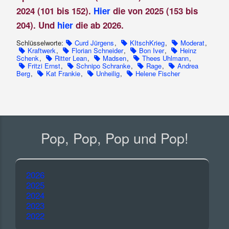
2024 (101 bis 152).
Hier
die von 2025 (153 bis
204). Und
hier
die ab 2026.
Schlüsselworte:
Curd Jürgens
,
KItschKrieg
,
Moderat
,
Kraftwerk
,
Florian Schneider
,
Bon Iver
,
Heinz
Schenk
,
Ritter Lean
,
Madsen
,
Thees Uhlmann
,
Fritzi Ernst
,
Schnipo Schranke
,
Rage
,
Andrea
Berg
,
Kat Frankie
,
Unheilig
,
Helene Fischer
Pop, Pop, Pop und Pop!
2026
2025
2024
2023
2022