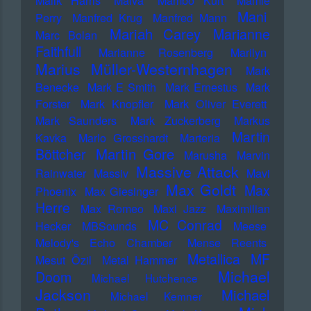
Malik Harris
Malva
Mambo Kurt
Mamie
Mani
Perry
Manfred Krug
Manfred Mann
Mariah Carey
Marianne
Marc Bolan
Faithfull
Marianne Rosenberg
Marilyn
Marius Müller-Westernhagen
Mark
Benecke
Mark E Smith
Mark Ernestus
Mark
Forster
Mark Knopfler
Mark Oliver Everett
Mark Saunders
Mark Zuckerberg
Markus
Martin
Kavka
Marlo Grosshardt
Marteria
Martin Gore
Böttcher
Marusha
Marvin
Massive Attack
Rainwater
Massiv
Mavi
Max Goldt
Max
Phoenix
Max Giesinger
Herre
Max Romeo
Maxi Jazz
Maximilian
MC Conrad
Hecker
MBSounds
Meese
Melody's Echo Chamber
Mense Reents
Metallica
MF
Mesut Özil
Metal Hammer
Michael
Doom
Michael Hutchence
Jackson
Michael
Michael Kemner