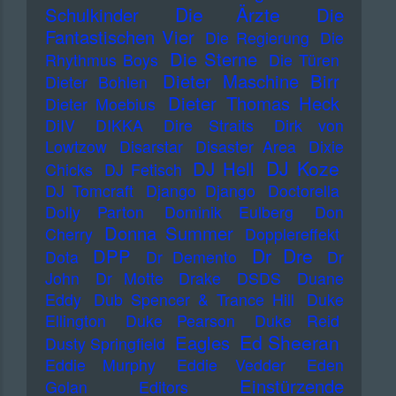
Die Ärzte
Schulkinder
Die
Fantastischen Vier
Die Regierung
Die
Die Sterne
Rhythmus Boys
Die Türen
Dieter Maschine Birr
Dieter Bohlen
Dieter Thomas Heck
Dieter Moebius
DiIV
DIKKA
Dire Straits
Dirk von
Lowtzow
Disarstar
Disaster Area
Dixie
DJ Koze
DJ Hell
Chicks
DJ Fetisch
DJ Tomcraft
Django Django
Doctorella
Dolly Parton
Dominik Eulberg
Don
Donna Summer
Cherry
Dopplereffekt
Dr Dre
DPP
Dota
Dr Demento
Dr
John
Dr Motte
Drake
DSDS
Duane
Eddy
Dub Spencer & Trance Hill
Duke
Ellington
Duke Pearson
Duke Reid
Ed Sheeran
Eagles
Dusty Springfield
Eddie Murphy
Eddie Vedder
Eden
Einstürzende
Golan
Editors