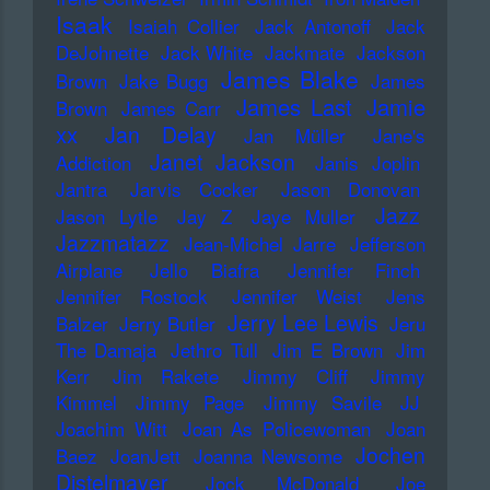
Isaak
Isaiah Collier
Jack Antonoff
Jack
DeJohnette
Jack White
Jackmate
Jackson
James Blake
Brown
Jake Bugg
James
James Last
Jamie
Brown
James Carr
xx
Jan Delay
Jan Müller
Jane's
Janet Jackson
Addiction
Janis Joplin
Jantra
Jarvis Cocker
Jason Donovan
Jazz
Jason Lytle
Jay Z
Jaye Muller
Jazzmatazz
Jean-Michel Jarre
Jefferson
Airplane
Jello Biafra
Jennifer Finch
Jennifer Rostock
Jennifer Weist
Jens
Jerry Lee Lewis
Balzer
Jerry Butler
Jeru
The Damaja
Jethro Tull
Jim E Brown
Jim
Kerr
Jim Rakete
Jimmy Cliff
Jimmy
Kimmel
Jimmy Page
Jimmy Savile
JJ
Joachim Witt
Joan As Policewoman
Joan
Jochen
Baez
JoanJett
Joanna Newsome
Distelmayer
Jock McDonald
Joe