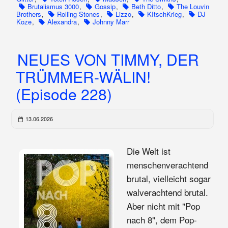
Brutalismus 3000
,
Gossip
,
Beth Ditto
,
The Louvin
Brothers
,
Rolling Stones
,
Lizzo
,
KItschKrieg
,
DJ
Koze
,
Alexandra
,
Johnny Marr
NEUES VON TIMMY, DER
TRÜMMER-WÄLIN!
(Episode 228)
13.06.2026
Die Welt ist
menschenverachtend
brutal, vielleicht sogar
walverachtend brutal.
Aber nicht mit "Pop
nach 8", dem Pop-