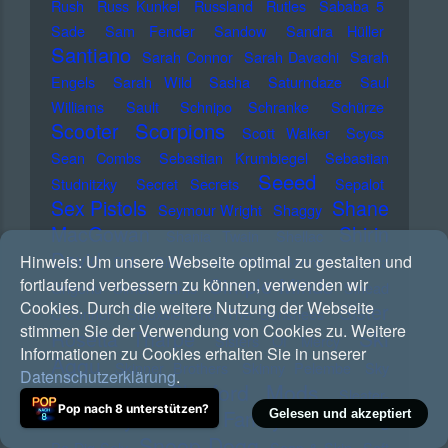
Rush
Russ Kunkel
Russland
Rutles
Sababa 5
Sade
Sam Fender
Sandow
Sandra Hüller
Santiano
Sarah Connor
Sarah Davachi
Sarah
Engels
Sarah Wild
Sasha
Saturndaze
Saul
Williams
Sault
Schnipo Schranke
Schürze
Scorpions
Scooter
Scott Walker
Scycs
Sean Combs
Sebastian Krumbiegel
Sebastian
Seeed
Studnitzky
Secret Secrets
Sepalot
Sex Pistols
Shane
Seymour Wright
Shaggy
MacGowan
Shirin
Shania Twain
Shellac
David
Hinweis:
Um unsere Webseite optimal zu gestalten und
Sido
Silbermond
Silent Servant
Simina
Simple Minds
fortlaufend verbessern zu können, verwenden wir
Grigoriu
Simon Harris
Sinead
Cookies. Durch die weitere Nutzung der Webseite
Sister
O'Connor
Siouxsie And The Banshees
stimmen Sie der Verwendung von Cookies zu. Weitere
Ski
Rosetta Tharpe
Sisters Of Mercy
Informationen zu Cookies erhalten Sie in unserer
Aggu
Skinner Brothers
Skinny Pelembe
Sky
Datenschutzerklärung
.
Sleaford Mods
Saxon
Slade
Sleater-
Pop nach 8 unterstützen?
Sly And The Family Stone
Gelesen und akzeptiert
Kinney
Smag
Snoop Dogg
Pa Dig Selv
Soap & Skin
Soft