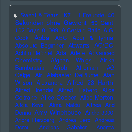
40
Sweat & Tears
!K7
11 Freunde
Sekunden ohne Gewicht
50 Cent
102 Boyz
01099
A Certain Ratio
A.G.
Abba
Cook
ABC
Abor & Tynna
AC/DC
Absolute Beginner
Abwärts
Advanced
Achim Reichel
Ada
Adele
Chemistry
Afghan Whigs
Afrika
Bambaataa
Afrob
Afroman
AG
Geige
Air
Alabaster DePlume
Alan
Alfred 23 Harth
Wilson
Alexandra
Alfred Brendel
Alfred Hilsberg
Alice
Alice Cooper
Coltrane
Alice Merton
Alicia Keys
Alma Naidu
Althea And
Amy Winehouse
Donna
Andre 3000
Andre Herzberg
Andrea Berg
Andreas
Dorau
Andreas Gabalier
Andrew