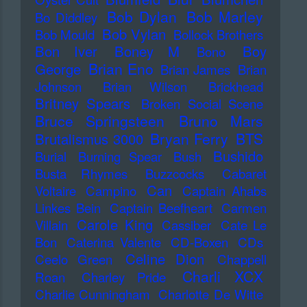
Bob Dylan
Bob Marley
Bo Diddley
Bob Vylan
Bob Mould
Bollock Brothers
Bon Iver
Boney M
Boy
Bono
Brian Eno
George
Brian James
Brian
Johnson
Brian Wilson
Brickhead
Britney Spears
Broken Social Scene
Bruce Springsteen
Bruno Mars
Bryan Ferry
BTS
Brutalismus 3000
Bushido
Burial
Burning Spear
Bush
Busta Rhymes
Buzzcocks
Cabaret
Can
Voltaire
Campino
Captain Ahabs
Linkes Bein
Captain Beefheart
Carmen
Carole King
Villain
Cassiber
Cate Le
Bon
Caterina Valente
CD-Boxen
CDs
Celine Dion
Ceelo Green
Chappell
Charli XCX
Roan
Charley Pride
Charlie Cunningham
Charlotte De Witte