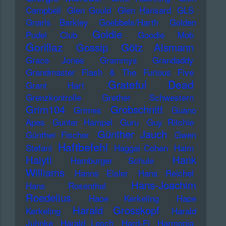
Campbell
Glen Gould
Glen Hansard
GLS
Gnarls Barkley
Goebbels/Harth
Golden
Goldie
Pudel Club
Goodie Mob
Gorillaz
Gossip
Götz Alsmann
Grace Jones
Grammys
Grandaddy
Grandmaster Flash & The Furious Five
Grateful Dead
Grant Hart
Grenzkontrolle
Grether Schwestern
Grim104
Grobschnitt
Grimes
Guano
Apes
Gunter Hampel
Guru
Guy Ritchie
Günther Jauch
Günther Fischer
Gwen
Haftbefehl
Stefani
Haggai Cohen
Haim
Haiyti
Hank
Hamburger Schule
Williams
Hanns Eisler
Hans Reichel
Hans-Joachim
Hans Rosenthal
Roedelius
Haoe Kerkeling
Hape
Harald Grosskopf
Kerkeling
Harald
Juhnke
Harald Lesch
Hard-Fi
Harmonia