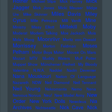
Mick
Rother
Michael Stipe
Mick Harvey
Jagger
Mick Jones
Micki Meuser
Midge
Miles Davis
Miley
Ure
Mike Skinner
Cyrus
Mine
Mille Petrozza
Milli Vanilli
Moby
Mittekill
Ministry
Missy Elliott
Moderat
Modern Talking
Moe Jacksch
Mois
Moonriivr
Mola
Moog
Moritz von Oswald
Morrissey
Moses
Morton Feldman
Pelham
Motor Boys Motor
Mouse On Mars
Mozart
MTV
Muddy Waters
Muff Potter
Muppet Show
Münchener Freiheit
My Bloody
Valentine
N.W.A.
Naddel
Nadin Deventer
Nana Mouskouri
Nation Of Language
Nazareth
NDW
Neil Diamond
Neil Tennant
Neil Young
Nekromantix
Nemo
Nena
New
Nervous Norvus
Neu!
New Model Army
Order
New York Dolls
Nia
Newcleus
Nick
Archives
Nick Cave
Nichtseattle