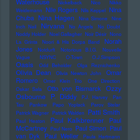
Waterhouse
Nickelback
Nico
Nikko
Nile Rogers
Nina
Weidemann
Nils Keppel
Nina Hagen
Chuba
Nina Simone
Nine
Nirvana
Inch Nail
No Angels
No Doubt
Noddy Holder
Noel Gallagher
Noir Désir
Nono
Norah
La Grinta
Noori & His Dorpa Band
Jones
Notdurft
Notorious B.I.G.
Nouvelle
Vague
NSYNC
O-Town
O.J.Simpson
Oasis
Odd Beholder
Olga Reznichenko
Olivia Dean
Omar
Olivia Newton John
Romero
Omer Klein Trio
One Direction
Ozzy
Otto von Bismarck
Oskar Sala
Osbourne
P. Diddy
P.J. Harvey
Pan
Tau
Pankow
Papo Yoplack
Parov Stelar
Patti Smith
Patrick Wagner
Patrick Walden
Paul Kalkbrenner
Paul
Paul Heaton
McCartney
Paul Simon
Paul
Paul Nero
Paul Weller
van Dyk
Paula Hartmann