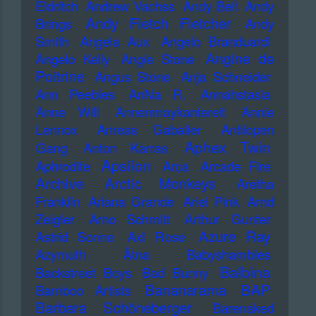
Eldritch
Andrew Vachss
Andy Bell
Andy
Andy Fletch Fletcher
Brings
Andy
Smith
Angela Aux
Angelo Branduardi
Angine de
Angelo Kelly
Angie Stone
Poitrine
Angus Stone
Anja Schneider
Ann Peebles
AnNa R.
Annahstasia
Anne Will
Annenmaykantereit
Annie
Lennox
Anreas Gabalier
Antilopen
Aphex Twin
Gang
Anton Karras
Apsilon
Aphrodite
Arca
Arcade Fire
Archive
Arctic Monkeys
Aretha
Franklin
Ariana Grande
Ariel Pink
Arnd
Zeigler
Arno Schmitt
Arthur Gunter
Azure Ray
Astrid Sonne
Axl Rose
Azymuth
Ätna
Babyshambles
Balbina
Backstreet Boys
Bad Bunny
Bananarama
BAP
Bamboo Artists
Barbara Schöneberger
Barenaked