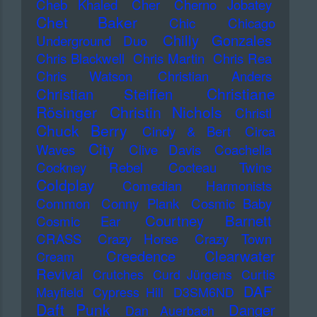
Cheb Khaled
Cher
Cherno Jobatey
Chet Baker
Chic
Chicago
Chilly Gonzales
Underground Duo
Chris Blackwell
Chris Martin
Chris Rea
Chris Watson
Christian Anders
Christiane
Christian Steiffen
Rösinger
Christin Nichols
Christl
Chuck Berry
Cindy & Bert
Circa
City
Waves
Clive Davis
Coachella
Cockney Rebel
Cocteau Twins
Coldplay
Comedian Harmonists
Common
Conny Plank
Cosmic Baby
Courtney Barnett
Cosmic Ear
CRASS
Crazy Horse
Crazy Town
Creedence Clearwater
Cream
Revival
Crutches
Curd Jürgens
Curtis
DAF
Mayfield
Cypress Hill
D3SM6ND
Daft Punk
Danger
Dan Auerbach