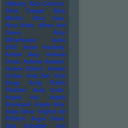
Hilsberg
Alice Coltrane
Alice Cooper
Alice
Merton
Alicia Keys
Alma Naidu
Althea And
Amy
Donna
Winehouse
Andre
3000
Andre Herzberg
Andrea Berg
Andreas
Dorau
Andreas Gabalier
Andrew Eldritch
Andrew
Vachss
Andy Bell
Andy
Andy Fletch
Brings
Fletcher
Andy Smith
Angela Aux
Angelo
Branduardi
Angelo Kelly
Angine de
Angie Stone
Poitrine
Angus Stone
Anja Schneider
Ann