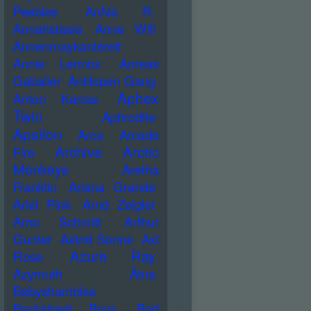
Peebles
AnNa R.
Annahstasia
Anne Will
Annenmaykantereit
Annie Lennox
Anreas
Gabalier
Antilopen Gang
Aphex
Anton Karras
Twin
Aphrodite
Apsilon
Arca
Arcade
Archive
Arctic
Fire
Monkeys
Aretha
Franklin
Ariana Grande
Ariel Pink
Arnd Zeigler
Arno Schmitt
Arthur
Gunter
Astrid Sonne
Axl
Azure Ray
Rose
Azymuth
Ätna
Babyshambles
Backstreet Boys
Bad