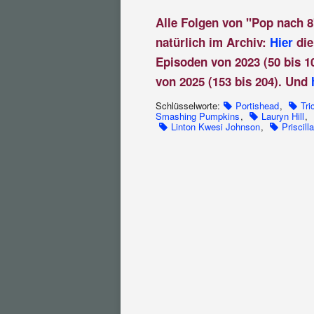
Alle Folgen von "Pop nach 8
natürlich im Archiv:
Hier
die
Episoden von 2023 (50 bis 1
von 2025 (153 bis 204). Und
Schlüsselworte:
Portishead
,
Tri
Smashing Pumpkins
,
Lauryn Hill
,
Linton Kwesi Johnson
,
Priscill