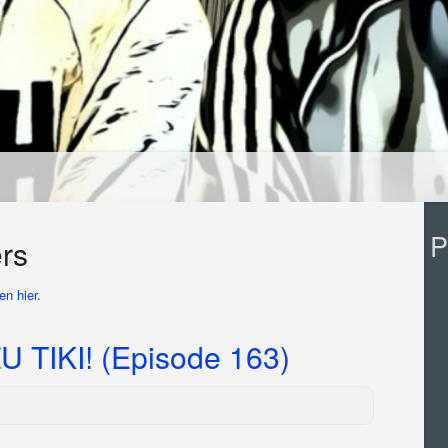
P
rs
n hier.
TIKI! (Episode 163)