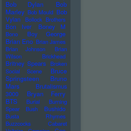
Bob Dylan
Bob
Marley
Bob
Bob Mould
Vylan
Bollock Brothers
Bon Iver
Boney M
Boy George
Bono
Brian Eno
Brian James
Brian Johnson
Brian
Wilson
Brickhead
Britney Spears
Broken
Bruce
Social Scene
Springsteen
Bruno
Mars
Brutalismus
Bryan Ferry
3000
BTS
Burial
Burning
Bushido
Spear
Bush
Busta Rhymes
Buzzcocks
Cabaret
Can
Voltaire
Campino