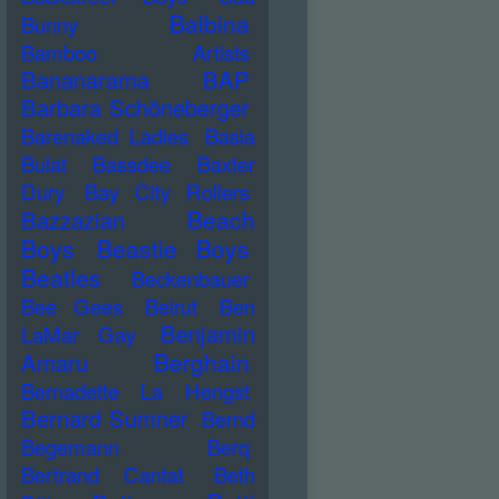
Balbina
Bunny
Bamboo Artists
Bananarama
BAP
Barbara Schöneberger
Barenaked Ladies
Basia
Bulat
Bassdee
Baxter
Dury
Bay City Rollers
Beach
Bazzazian
Boys
Beastie Boys
Beatles
Beckenbauer
Bee Gees
Beirut
Ben
Benjamin
LaMar Gay
Berghain
Amaru
Bernadette La Hengst
Bernard Sumner
Bernd
Begemann
Berq
Bertrand Cantat
Beth