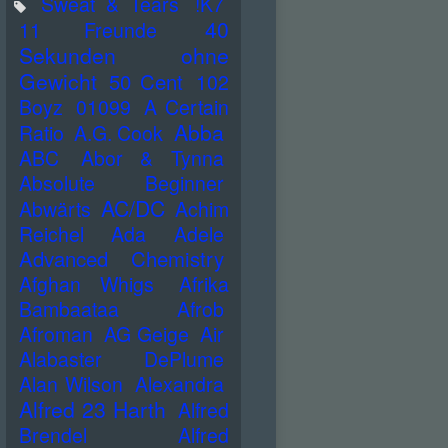
Sweat & Tears
!K7
40
11 Freunde
Sekunden ohne
Gewicht
50 Cent
102
Boyz
01099
A Certain
Abba
Ratio
A.G. Cook
ABC
Abor & Tynna
Absolute Beginner
AC/DC
Abwärts
Achim
Reichel
Ada
Adele
Advanced Chemistry
Afghan Whigs
Afrika
Bambaataa
Afrob
Afroman
AG Geige
Air
Alabaster DePlume
Alan Wilson
Alexandra
Alfred 23 Harth
Alfred
Brendel
Alfred