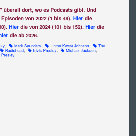
" überall dort, wo es Podcasts gibt. Und
 Episoden von 2022 (1 bis 49).
Hier
die
00).
Hier
die von 2024 (101 bis 152).
Hier
die
hier
die ab 2026.
cky
,
Mark Saunders
,
Linton Kwesi Johnson
,
The
Radiohead
,
Elvis Presley
,
Michael Jackson
,
a Presley