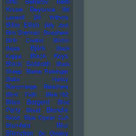
Betti
Betterov
Ditto
Kruse
Beyonce
Bill
Laswell
Bill Withers
Billie Eilish
Billy Joel
Bim Sherman
Biosphere
Birth Control
Bitchin
Björk
Bajas
Black
Black Keys
Kappa
Black Sabbath
Black
Sheep
Blaine Reininger
Blake Harley
Blancmange
Bleachers
Blind Faith
Blink-182
Blixa Bargeld
Bloc
Blondie
Party
Blond
Blood
Blue Oyster Cult
Blur
Blumfeld
Blümchen
Bo Diddley