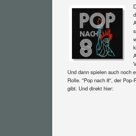
D
d
A
s
w
k
A
V
Und dann spielen auch noch e
Rolle. "Pop nach 8", der Pop-
gibt. Und direkt hier: