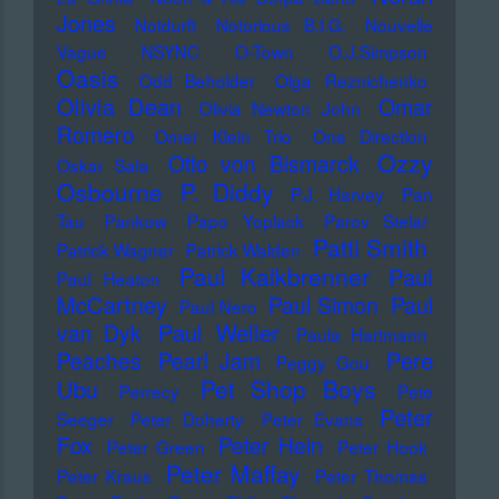
Jones
Notdurft
Notorious B.I.G.
Nouvelle
Vague
NSYNC
O-Town
O.J.Simpson
Oasis
Odd Beholder
Olga Reznichenko
Olivia Dean
Omar
Olivia Newton John
Romero
Omer Klein Trio
One Direction
Ozzy
Otto von Bismarck
Oskar Sala
Osbourne
P. Diddy
P.J. Harvey
Pan
Tau
Pankow
Papo Yoplack
Parov Stelar
Patti Smith
Patrick Wagner
Patrick Walden
Paul Kalkbrenner
Paul
Paul Heaton
McCartney
Paul Simon
Paul
Paul Nero
Paul Weller
van Dyk
Paula Hartmann
Pere
Peaches
Pearl Jam
Peggy Gou
Pet Shop Boys
Ubu
Perrecy
Pete
Peter
Seeger
Peter Doherty
Peter Evans
Fox
Peter Hein
Peter Green
Peter Hook
Peter Maffay
Peter Kraus
Peter Thomas