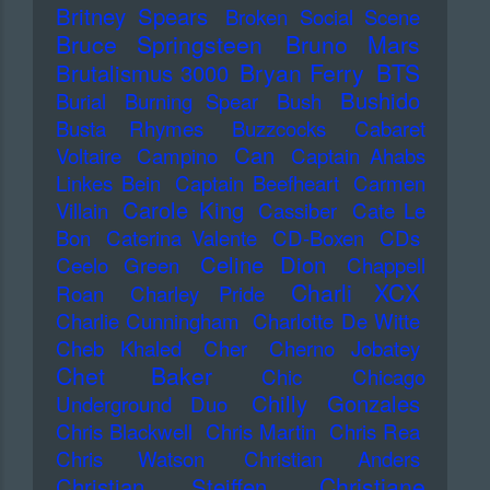
Britney Spears
Broken Social Scene
Bruce Springsteen
Bruno Mars
Bryan Ferry
BTS
Brutalismus 3000
Bushido
Burial
Burning Spear
Bush
Busta Rhymes
Buzzcocks
Cabaret
Can
Voltaire
Campino
Captain Ahabs
Linkes Bein
Captain Beefheart
Carmen
Carole King
Villain
Cassiber
Cate Le
Bon
Caterina Valente
CD-Boxen
CDs
Celine Dion
Ceelo Green
Chappell
Charli XCX
Roan
Charley Pride
Charlie Cunningham
Charlotte De Witte
Cheb Khaled
Cher
Cherno Jobatey
Chet Baker
Chic
Chicago
Chilly Gonzales
Underground Duo
Chris Blackwell
Chris Martin
Chris Rea
Chris Watson
Christian Anders
Christiane
Christian Steiffen