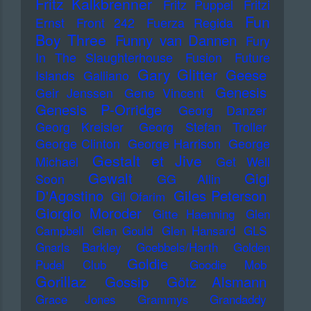
Fritz Kalkbrenner
Fritz Puppel
Fritzi
Fun
Ernst
Front 242
Fuerza Regida
Boy Three
Funny van Dannen
Fury
In The Slaughterhouse
Fusion
Future
Gary Glitter
Geese
Islands
Galliano
Genesis
Geir Jenssen
Gene Vincent
Genesis P-Orridge
Georg Danzer
Georg Kreisler
Georg Stefan Troller
George Clinton
George Harrison
George
Gestalt et Jive
Michael
Get Well
Gewalt
Gigi
Soon
GG Allin
D'Agostino
Giles Peterson
Gil Ofarim
Giorgio Moroder
Gitte Haenning
Glen
Campbell
Glen Gould
Glen Hansard
GLS
Gnarls Barkley
Goebbels/Harth
Golden
Goldie
Pudel Club
Goodie Mob
Gorillaz
Gossip
Götz Alsmann
Grace Jones
Grammys
Grandaddy