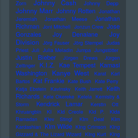
Johnny Cash
Zorn
Johnny Depp
Johnny Marr
Johnny Rotten
Jonathan
Jonathan
Jeremiah
Jonathan Meese
Richman
Jose
Joni Mitchell
Jonzun Crew
Joy
Gonzales
Joy Denalane
Division
Jörg Fauser
Jörg Stempel
Judas
Priest
Juli
Julia Meladin
Jumpa
Jungstötter
Justin Bieber
Jürgen Drews
Jürgen
K.I.Z.
Kae Tempest
Kamasi
Zeltinger
Kanye West
Washington
Karat
Karl
Kat Frankie
Bartos
Kate Bush
Kate Perry
Keith
Katja Ebstein
Kavinsky
Keith Jarrett
Richards
Kele Okereke
Kelela
Kemistry &
Kendrick Lamar
Storm
Kerstin Ott
Khruangbin
KI
KId Creole
KId P.
KIda
Ramadan
KIev Stingl
KIm Deal
KIm
KIm Wilde
Kardashian
KIng Crimson
KIng
Gizzard & The Lizard Wizard
KIng Kurt
KIng