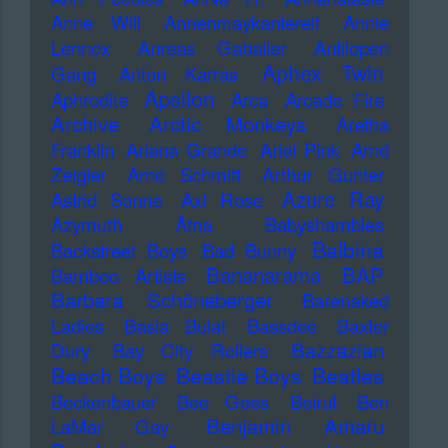
Anne Will
Annenmaykantereit
Annie
Lennox
Anreas Gabalier
Antilopen
Aphex Twin
Gang
Anton Karras
Apsilon
Aphrodite
Arca
Arcade Fire
Archive
Arctic Monkeys
Aretha
Franklin
Ariana Grande
Ariel Pink
Arnd
Zeigler
Arno Schmitt
Arthur Gunter
Azure Ray
Astrid Sonne
Axl Rose
Azymuth
Ätna
Babyshambles
Balbina
Backstreet Boys
Bad Bunny
Bananarama
BAP
Bamboo Artists
Barbara Schöneberger
Barenaked
Ladies
Basia Bulat
Bassdee
Baxter
Bazzazian
Dury
Bay City Rollers
Beach Boys
Beastie Boys
Beatles
Beckenbauer
Bee Gees
Beirut
Ben
Benjamin Amaru
LaMar Gay