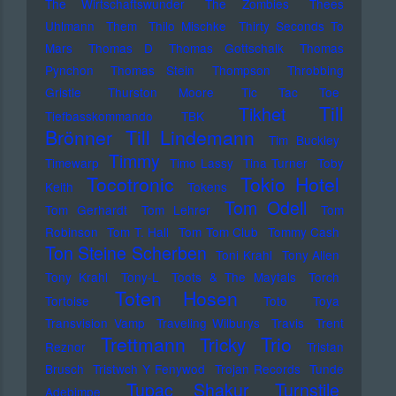
The Wirtschaftswunder
The Zombies
Thees
Uhlmann
Them
Thilo Mischke
Thirty Seconds To
Mars
Thomas D
Thomas Gottschalk
Thomas
Pynchon
Thomas Stein
Thompson
Throbbing
Gristle
Thurston Moore
Tic Tac Toe
Till
Tikhet
Tiefbasskommando TBK
Brönner
Till Lindemann
Tim Buckley
Timmy
Timewarp
Timo Lassy
Tina Turner
Toby
Tocotronic
Tokio Hotel
Keith
Tokens
Tom Odell
Tom Gerhardt
Tom Lehrer
Tom
Robinson
Tom T. Hall
Tom Tom Club
Tommy Cash
Ton Steine Scherben
Toni Krahl
Tony Allen
Tony Krahl
Tony-L
Toots & The Maytals
Torch
Toten Hosen
Tortoise
Toto
Toya
Transvision Vamp
Traveling Wilburys
Travis
Trent
Trettmann
Trio
Tricky
Reznor
Tristan
Brusch
Tristwch Y Fenywod
Trojan Records
Tunde
Tupac Shakur
Turnstile
Adebimpe