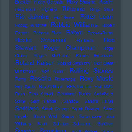
Buckler
Ricky Gervais
Ricky Shayne
Riddim
Rihanna
Riechmann
Righeira
Ringo Starr
Rio Juhnke
Ritter Lean
Rio Reiser
Robbie Williams
Robag Wruhme
Robert
Robyn
Forster
Roberta Flack
Rock-o-Rama
Rod
Rocko Schamoni
Rockwell
Stewart
Roger Champman
Roger
Cicero
Roger McGuinn
Roland Emmerich
Roland Kaiser
Roland Owsnitzki
Rolf Dieter
Rolling Stones
Brinkmann
Rolf Kühn
Rosalia
Roxy Music
Romy
Rosenstolz
Roy Ayers
Roy Orbison
RPS Lanrue
Run-DMC
Rush
Russ Kunkel
Russland
Rutles
Sababa 5
Sade
Sam Fender
Sandow
Sandra Hüller
Santiano
Sarah Connor
Sarah Davachi
Sarah
Engels
Sarah Wild
Sasha
Saturndaze
Saul
Williams
Sault
Schnipo Schranke
Schürze
Scorpions
Scooter
Scott Walker
Scycs