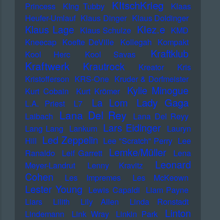
KItschKrieg
Princess
KIng Tubby
Klaas
Heufer-Umlauf
Klaus Dinger
Klaus Doldinger
Klez.e
Klaus Lage
Klaus Schulze
KMD
Kneecap
Koefte DeVille
Kollegah
Kompakt
Kraftklub
Kool Herc
Kool Savas
Kraftwerk
Krautrock
Kreator
Kris
Kristofferson
KRS-One
Kruder & Dorfmeister
Kylie Minogue
Kurt Cobain
Kurt Krömer
Lady Gaga
La Lom
L.A. Priest
L7
Lana Del Rey
Laibach
Lana Del Reyy
Lars Eidinger
Lang Lang
Lankum
Lauryn
Led Zeppelin
Hill
Lee "Scratch" Perry
Lee
Lemke/Müller
Ranaldo
Leif Garrett
Lena
Leonard
Meyer-Landrut
Lenny Kravitz
Cohen
Les Impremes
Les McKeown
Lester Young
Lewis Capaldi
Liam Payne
Liars
Lilith
Lily Allen
Linda Ronstadt
Linton
Lindemann
Link Wray
Linkin Park