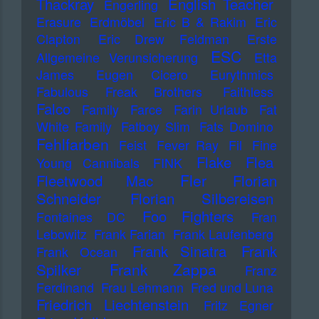
Thackray
English Teacher
Engerling
Erasure
Erdmöbel
Eric B & Rakim
Eric
Clapton
Eric Drew Feldman
Erste
ESC
Allgemeine Verunsicherung
Etta
James
Eugen Cicero
Eurythmics
Fabulous Freak Brothers
Faithless
Falco
Family
Farce
Farin Urlaub
Fat
White Family
Fatboy Slim
Fats Domino
Fehlfarben
Feist
Fever Ray
Fil
Fine
Flake
Flea
Young Cannibals
FINK
Fler
Fleetwood Mac
Florian
Schneider
Florian Silbereisen
Foo Fighters
Fontaines DC
Fran
Lebowitz
Frank Farian
Frank Laufenberg
Frank Sinatra
Frank
Frank Ocean
Frank Zappa
Spilker
Franz
Ferdinand
Frau Lehmann
Fred und Luna
Friedrich Liechtenstein
Fritz Egner