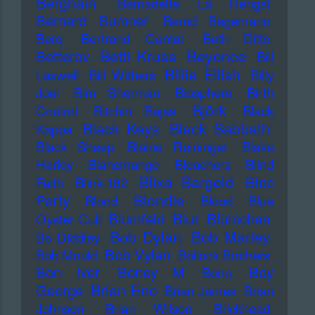
Berghain
Bernadette La Hengst
Bernard Sumner
Bernd Begemann
Berq
Bertrand Cantat
Beth Ditto
Betti Kruse
Beyonce
Betterov
Bill
Billie Eilish
Laswell
Bill Withers
Billy
Joel
Bim Sherman
Biosphere
Birth
Björk
Control
Bitchin Bajas
Black
Black Keys
Black Sabbath
Kappa
Black Sheep
Blaine Reininger
Blake
Harley
Blancmange
Bleachers
Blind
Blixa Bargeld
Bloc
Faith
Blink-182
Blondie
Party
Blond
Blood
Blue
Blur
Blumfeld
Blümchen
Oyster Cult
Bob Dylan
Bob Marley
Bo Diddley
Bob Vylan
Bob Mould
Bollock Brothers
Bon Iver
Boney M
Boy
Bono
Brian Eno
George
Brian James
Brian
Johnson
Brian Wilson
Brickhead