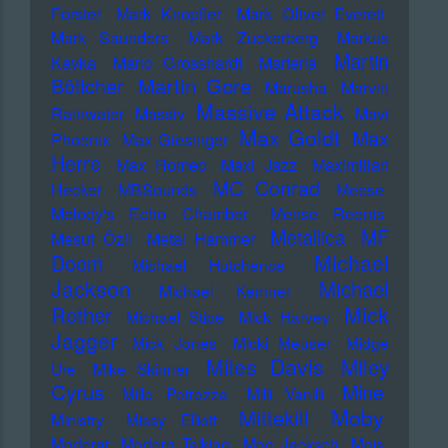
Forster
Mark Knopfler
Mark Oliver Everett
Mark Saunders
Mark Zuckerberg
Markus
Martin
Kavka
Marlo Grosshardt
Marteria
Martin Gore
Böttcher
Marusha
Marvin
Massive Attack
Rainwater
Massiv
Mavi
Max Goldt
Max
Phoenix
Max Giesinger
Herre
Max Romeo
Maxi Jazz
Maximilian
MC Conrad
Hecker
MBSounds
Meese
Melody's Echo Chamber
Mense Reents
Metallica
MF
Mesut Özil
Metal Hammer
Michael
Doom
Michael Hutchence
Jackson
Michael
Michael Kemner
Mick
Rother
Michael Stipe
Mick Harvey
Jagger
Mick Jones
Micki Meuser
Midge
Miles Davis
Miley
Ure
Mike Skinner
Cyrus
Mine
Mille Petrozza
Milli Vanilli
Moby
Mittekill
Ministry
Missy Elliott
Moderat
Modern Talking
Moe Jacksch
Mois