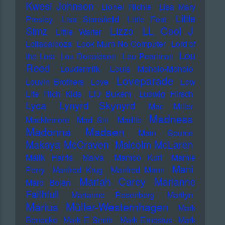
Kwesi Johnson
Lionel Richie
Lisa Mary
Little
Presley
Lisa Stansfield
Little Feat
LL Cool J
Simz
Lizzo
Little Walter
Lollapalooza
Look Mum No Computer
Lord of
Lou
the Lost
Lou Donaldson
Lou Pearlman
Reed
Loudermilk
Louis Moholo-Moholo
Loveparade
Louvin Brothers
Love
Low
Life Rich Kids
LTJ Bukem
Ludwig Hirsch
Lyca
Lynyrd Skynyrd
Mac Miller
Madness
Macklemore
Mad Sin
Madlib
Madonna
Madsen
Main Source
Makaya McCraven
Malcolm McLaren
Malik Harris
Malva
Mambo Kurt
Mamie
Mani
Perry
Manfred Krug
Manfred Mann
Mariah Carey
Marianne
Marc Bolan
Faithfull
Marianne Rosenberg
Marilyn
Marius Müller-Westernhagen
Mark
Benecke
Mark E Smith
Mark Ernestus
Mark