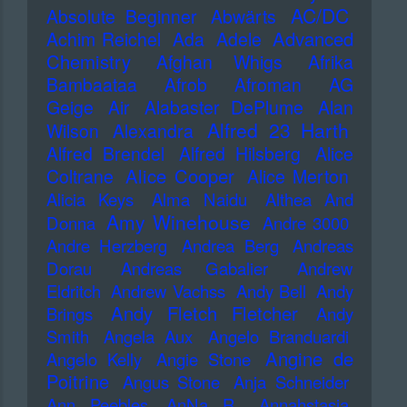
AC/DC
Absolute Beginner
Abwärts
Advanced
Achim Reichel
Ada
Adele
Chemistry
Afghan Whigs
Afrika
Bambaataa
Afrob
Afroman
AG
Geige
Air
Alabaster DePlume
Alan
Alfred 23 Harth
Wilson
Alexandra
Alfred Brendel
Alfred Hilsberg
Alice
Alice Cooper
Coltrane
Alice Merton
Alicia Keys
Alma Naidu
Althea And
Amy Winehouse
Donna
Andre 3000
Andre Herzberg
Andrea Berg
Andreas
Dorau
Andreas Gabalier
Andrew
Eldritch
Andrew Vachss
Andy Bell
Andy
Andy Fletch Fletcher
Brings
Andy
Smith
Angela Aux
Angelo Branduardi
Angine de
Angelo Kelly
Angie Stone
Poitrine
Angus Stone
Anja Schneider
Ann Peebles
AnNa R.
Annahstasia