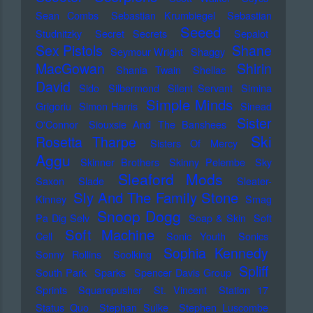
Sean Combs
Sebastian Krumbiegel
Sebastian
Seeed
Studnitzky
Secret Secrets
Sepalot
Sex Pistols
Shane
Seymour Wright
Shaggy
MacGowan
Shirin
Shania Twain
Shellac
David
Sido
Silbermond
Silent Servant
Simina
Simple Minds
Grigoriu
Simon Harris
Sinead
Sister
O'Connor
Siouxsie And The Banshees
Ski
Rosetta Tharpe
Sisters Of Mercy
Aggu
Skinner Brothers
Skinny Pelembe
Sky
Sleaford Mods
Saxon
Slade
Sleater-
Sly And The Family Stone
Kinney
Smag
Snoop Dogg
Pa Dig Selv
Soap & Skin
Soft
Soft Machine
Cell
Sonic Youth
Sonics
Sophia Kennedy
Sonny Rollins
Soolking
Spliff
South Park
Sparks
Spencer Davis Group
Sprints
Squarepusher
St. Vincent
Station 17
Status Quo
Stephan Sulke
Stephen Luscombe