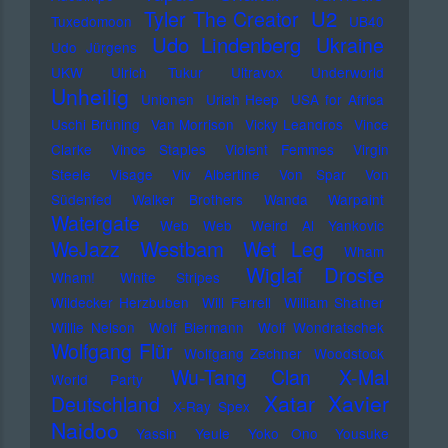
U2
Tyler The Creator
Tuxedomoon
UB40
Udo Lindenberg
Ukraine
Udo Jürgens
UKW
Ulrich Tukur
Ultravox
Underworld
Unheilig
Unionen
Uriah Heep
USA for Africa
Uschi Brüning
Van Morrison
Vicky Leandros
Vince
Clarke
Vince Staples
Violent Femmes
Virgin
Steele
Visage
Viv Albertine
Von Spar
Von
Südenfed
Walker Brothers
Wanda
Warpaint
Watergate
Web Web
Weird Al Yankovic
Westbam
WeJazz
Wet Leg
Wham
Wiglaf Droste
Wham!
White Stripes
Wildecker Herzbuben
Will Ferrell
William Shatner
Willie Nelson
Wolf Biermann
Wolf Wondratschek
Wolfgang Flür
Wolfgang Zechner
Woodstock
Wu-Tang Clan
X-Mal
World Party
Xatar
Xavier
Deutschland
X-Ray Spex
Naidoo
Yassin
Yeule
Yoko Ono
Yousuke