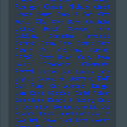
Rösinger
Christin Nichols
Christl
Chuck Berry
Cindy & Bert
Circa
City
Waves
Clive Davis
Coachella
Cockney Rebel
Cocteau Twins
Coldplay
Comedian Harmonists
Common
Conny Plank
Cosmic Baby
Courtney Barnett
Cosmic Ear
CRASS
Crazy Horse
Crazy Town
Creedence Clearwater
Cream
Revival
Crutches
Curd Jürgens
Curtis
DAF
Mayfield
Cypress Hill
D3SM6ND
Daft Punk
Danger
Dan Auerbach
Dan
Daniel Küblböck
Daniel Richter
Danny Mark
Dapayk & Padberg
Dario
G.
Das mit den Blumen tut mir leid
Das
Paradies
Dascha Dauenhauer
Data Luv
Dave Ball
Dave Grohl
Dave Stewart