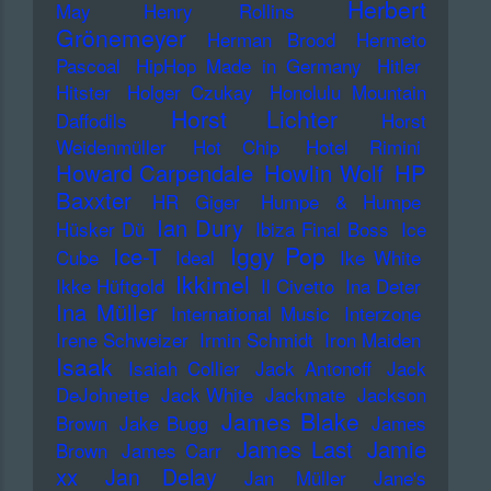
Herbert
May
Henry Rollins
Grönemeyer
Herman Brood
Hermeto
Pascoal
HipHop Made in Germany
Hitler
Hitster
Holger Czukay
Honolulu Mountain
Horst Lichter
Daffodils
Horst
Weidenmüller
Hot Chip
Hotel Rimini
Howard Carpendale
Howlin Wolf
HP
Baxxter
HR Giger
Humpe & Humpe
Ian Dury
Hüsker Dü
Ibiza Final Boss
Ice
Iggy Pop
Ice-T
Cube
Ideal
Ike White
Ikkimel
Ikke Hüftgold
Il Civetto
Ina Deter
Ina Müller
International Music
Interzone
Irene Schweizer
Irmin Schmidt
Iron Maiden
Isaak
Isaiah Collier
Jack Antonoff
Jack
DeJohnette
Jack White
Jackmate
Jackson
James Blake
Brown
Jake Bugg
James
James Last
Jamie
Brown
James Carr
xx
Jan Delay
Jan Müller
Jane's