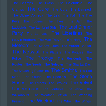
The Champs
The Clash
The Colourfield
The
The Cure
Cramps
The Curs
The Damned
The Divine Comedy
The Eels
The Fall
The Five
Keys
The Fugees
The Hives
The Jam
The
The Last Dinner
Ladybirds
The Lambrini Girls
Party
The Libertines
The Lathums
The
The
Louvin Brothers
The Man They Could'nt Hang
Meteors
The Moody Blues
The Murder Capital
The Notwist
The Platters
The Pogues
The
The Prodigy
Police
The Residents
The
Routes
The Seeds
The Selecter
The Sha La Das
The Smiths
The Smashing Pumpkins
The Soft
The Stone
Moon
The Sound
The Specials
Roses
The Velvet
The Streets
The Strokes
Underground
The Ventures
The Verve
The
Walkabouts
The Weather Station
The Wedding
The Weeknd
Present
The Who
The Wings