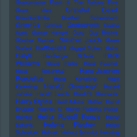
Grandmaster Flash & The Furious Five
Grateful Dead
Grant Hart
Grenzkontrolle
Grether Schwestern
Grim104
Grobschnitt
Grimes
Guano
Apes
Gunter Hampel
Guru
Guy Ritchie
Günther Jauch
Günther Fischer
Gwen
Haftbefehl
Stefani
Haggai Cohen
Haim
Haiyti
Hank
Hamburger Schule
Williams
Hanns Eisler
Hans Reichel
Hans-Joachim
Hans Rosenthal
Roedelius
Haoe Kerkeling
Hape
Harald Grosskopf
Kerkeling
Harald
Juhnke
Harald Lesch
Hard-Fi
Harmonia
Harry Styles
Hasil Adkins
Hattler
Hazel
Brugger
Heaven 17
Heiner Pudelko
Heino
Heinz Rudolf Kunze
Heintje
Heinz
Helene Fischer
Schenk
Helge
Schneider
Helmet
Helmut Schmidt
Henning