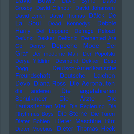
David Bowie
David Byrne
David
Crosby
David Gilmour
David Johansen
De
Dälek
David Lynch
David Thomas
La Soul
Debbie
Dead Kennedys
Harry
Def Leppard
Defrage Reload
Defunkt
Dekker
Delfonic
Demented Are
Depeche Mode
Der
Go
Denyo
Graf
Der moderne Man
Der Popolski
Derya Yildirim
Desmond Dekker
Deso
Deutsch-Amerikanische
Dogg
Freundschaft
Deutsche Laichen
Devo
Die Aeronauten
Diana Ross
Die angefahrenen
die anderen
Die Ärzte
Schulkinder
Die
Fantastischen Vier
Die Regierung
Die
Die Sterne
Rhythmus Boys
Die Türen
Dieter Maschine Birr
Dieter Bohlen
Dieter Thomas Heck
Dieter Moebius