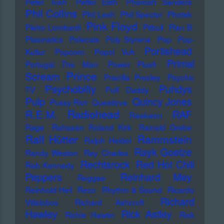
Peter Tosh
Petter Eldh
Pharoah Sanders
Phil Collins
Phil Lesh
Phil Spector
Photek
Pink Floyd
Pietro Lombardi
Pitbull
Plan B
Plasmatics
Polecats
Poly Styrene
Pop
Pop-
Portishead
Kultur
Popcorn
Popol Vuh
Primal
Portugal The Man
Power Plush
Prince
Scream
Priscilla Presley
Psychic
Psychobilly
Puhdys
TV
Puff Daddy
Pulp
Quincy Jones
Pussy Riot
Questlove
Radiohead
R.E.M.
RAF
Raekwon
Rage
Rahsaan Roland Kirk
Rainald Grebe
Ralf Hütter
Rammstein
Ralph Heidel
Rayk Goetze
Randy Weston
Ray Charles
Rechtsrock
Red Hot Chili
Reb Kennedy
Peppers
Reinhard Mey
Reggae
Reinhold Heil
Rezo
Rhythm & Sound
Ricardo
Richard
Villalobos
Richard Ashcroft
Hawley
Rick Astley
Richie Hawtin
Rick