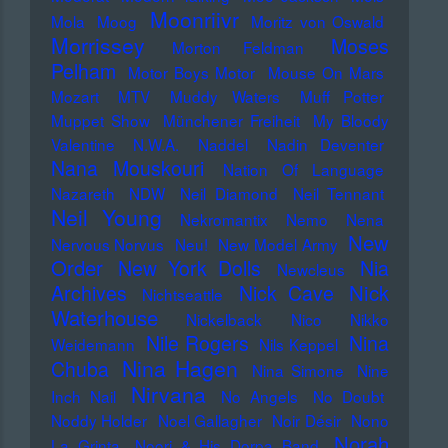
Moonriivr
Mola
Moog
Moritz von Oswald
Morrissey
Moses
Morton Feldman
Pelham
Motor Boys Motor
Mouse On Mars
Mozart
MTV
Muddy Waters
Muff Potter
Muppet Show
Münchener Freiheit
My Bloody
Valentine
N.W.A.
Naddel
Nadin Deventer
Nana Mouskouri
Nation Of Language
Nazareth
NDW
Neil Diamond
Neil Tennant
Neil Young
Nekromantix
Nemo
Nena
New
Nervous Norvus
Neu!
New Model Army
Order
New York Dolls
Nia
Newcleus
Nick
Archives
Nick Cave
Nichtseattle
Waterhouse
Nickelback
Nico
Nikko
Nile Rogers
Nina
Weidemann
Nils Keppel
Nina Hagen
Chuba
Nina Simone
Nine
Nirvana
Inch Nail
No Angels
No Doubt
Noddy Holder
Noel Gallagher
Noir Désir
Nono
Norah
La Grinta
Noori & His Dorpa Band