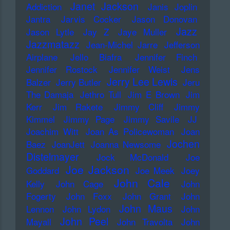
Janet Jackson
Addiction
Janis Joplin
Jantra
Jarvis Cocker
Jason Donovan
Jazz
Jason Lytle
Jay Z
Jaye Muller
Jazzmatazz
Jean-Michel Jarre
Jefferson
Airplane
Jello Biafra
Jennifer Finch
Jennifer Rostock
Jennifer Weist
Jens
Jerry Lee Lewis
Balzer
Jerry Butler
Jeru
The Damaja
Jethro Tull
Jim E Brown
Jim
Kerr
Jim Rakete
Jimmy Cliff
Jimmy
Kimmel
Jimmy Page
Jimmy Savile
JJ
Joachim Witt
Joan As Policewoman
Joan
Jochen
Baez
JoanJett
Joanna Newsome
Distelmayer
Jock McDonald
Joe
Joe Jackson
Goddard
Joe Meek
Joey
John Cale
Kelly
John Cage
John
Fogerty
John Foxx
John Grant
John
John Maus
Lennon
John Lydon
John
John Peel
Mayall
John Travolta
John