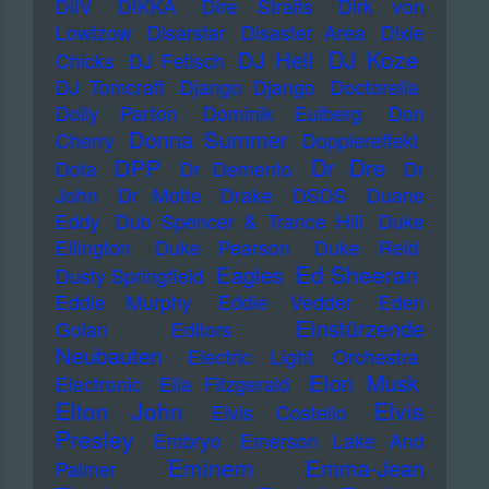
DiIV
DIKKA
Dire Straits
Dirk von
Lowtzow
Disarstar
Disaster Area
Dixie
DJ Koze
DJ Hell
Chicks
DJ Fetisch
DJ Tomcraft
Django Django
Doctorella
Dolly Parton
Dominik Eulberg
Don
Donna Summer
Cherry
Dopplereffekt
Dr Dre
DPP
Dota
Dr Demento
Dr
John
Dr Motte
Drake
DSDS
Duane
Eddy
Dub Spencer & Trance Hill
Duke
Ellington
Duke Pearson
Duke Reid
Ed Sheeran
Eagles
Dusty Springfield
Eddie Murphy
Eddie Vedder
Eden
Einstürzende
Golan
Editors
Neubauten
Electric Light Orchestra
Elon Musk
Electronic
Ella Fitzgerald
Elton John
Elvis
Elvis Costello
Presley
Embryo
Emerson Lake And
Eminem
Emma-Jean
Palmer