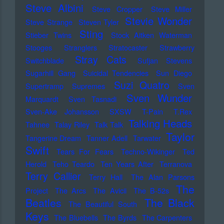
Steve Albini
Steve Cropper
Steve Miller
Stevie Wonder
Steve Strange
Steven Tyler
Sting
Stieber Twins
Stock Aitken Waterman
Stooges
Stranglers
Stratocaster
Strawberry
Stray Cats
Switchblade
Sufjan Stevens
Sugarhill Gang
Suicidal Tendencies
Sun Diego
Suzi Quatro
Supertramp
Supremes
Sven
Sven Wunder
Marquardt
Sven Tasnadi
Sven-Ake Johansson
SXSW
T-Pain
T.Rex
Talking Heads
Tahnee
Talay Riley
Talk Talk
Taylor
Tangerine Dream
Tanner Adell
Tarwater
Swift
Tears For Fears
Techno-Wikinger
Ted
Herold
Teho Teardo
Ten Years After
Terranova
Terry Callier
Terry Hall
The Alan Parsons
The
Project
The Arcs
The Avicii
The B-52s
Beatles
The Black
The Beautiful South
Keys
The Bluebells
The Byrds
The Carpenters