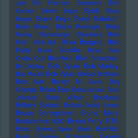
Joel
Bim Sherman
Biosphere
Birth
Björk
Control
Bitchin Bajas
Black
Black Keys
Black Sabbath
Kappa
Black Sheep
Blaine Reininger
Blake
Harley
Blancmange
Bleachers
Blind
Blixa Bargeld
Bloc
Faith
Blink-182
Blondie
Party
Blond
Blood
Blue
Blur
Blumfeld
Blümchen
Oyster Cult
Bob Dylan
Bob Marley
Bo Diddley
Bob Vylan
Bob Mould
Bollock Brothers
Bon Iver
Boney M
Boy
Bono
Brian Eno
George
Brian James
Brian
Johnson
Brian Wilson
Brickhead
Britney Spears
Broken Social Scene
Bruce Springsteen
Bruno Mars
Bryan Ferry
BTS
Brutalismus 3000
Bushido
Burial
Burning Spear
Bush
Busta Rhymes
Buzzcocks
Cabaret