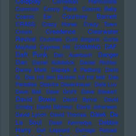
Coldplay
Comedian Harmonists
Common
Conny Plank
Cosmic Baby
Courtney Barnett
Cosmic Ear
CRASS
Crazy Horse
Crazy Town
Creedence Clearwater
Cream
Revival
Crutches
Curd Jürgens
Curtis
DAF
Mayfield
Cypress Hill
D3SM6ND
Daft Punk
Danger
Dan Auerbach
Dan
Daniel Küblböck
Daniel Richter
Danny Mark
Dapayk & Padberg
Dario
G.
Das mit den Blumen tut mir leid
Das
Paradies
Dascha Dauenhauer
Data Luv
Dave Ball
Dave Grohl
Dave Stewart
David Bowie
David Byrne
David
Crosby
David Gilmour
David Johansen
De
Dälek
David Lynch
David Thomas
La Soul
Debbie
Dead Kennedys
Harry
Def Leppard
Defrage Reload