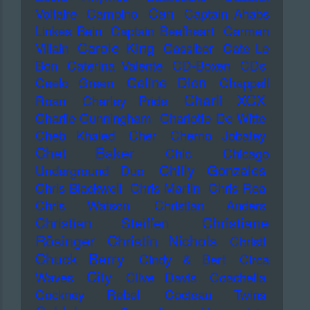
Can
Voltaire
Campino
Captain Ahabs
Linkes Bein
Captain Beefheart
Carmen
Carole King
Villain
Cassiber
Cate Le
Bon
Caterina Valente
CD-Boxen
CDs
Celine Dion
Ceelo Green
Chappell
Charli XCX
Roan
Charley Pride
Charlie Cunningham
Charlotte De Witte
Cheb Khaled
Cher
Cherno Jobatey
Chet Baker
Chic
Chicago
Chilly Gonzales
Underground Duo
Chris Blackwell
Chris Martin
Chris Rea
Chris Watson
Christian Anders
Christiane
Christian Steiffen
Rösinger
Christin Nichols
Christl
Chuck Berry
Cindy & Bert
Circa
City
Waves
Clive Davis
Coachella
Cockney Rebel
Cocteau Twins