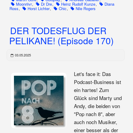
Moonriivr
,
Dr Dre
,
Heinz Rudolf Kunze
,
Diana
Ross
,
Horst Lichter
,
Chic
,
Nile Rogers
DER TODESFLUG DER
PELIKANE! (Episode 170)
03.05.2025
Let's face it: Das
Podcast-Business ist
ein hartes! Zum
Glück sind Marty und
Andy, die beiden von
"Pop nach 8", aber
auch noch Musiker,
einer besser als der