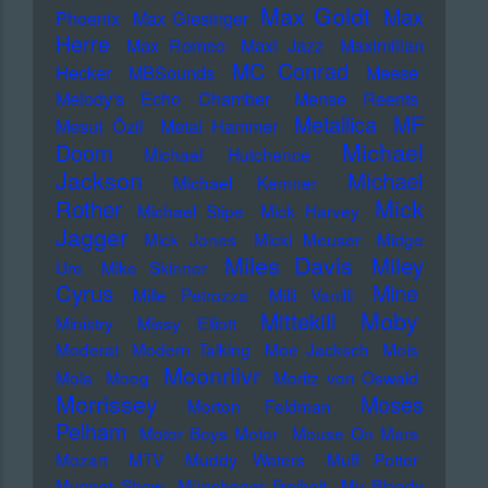
Max Goldt
Max
Phoenix
Max Giesinger
Herre
Max Romeo
Maxi Jazz
Maximilian
MC Conrad
Hecker
MBSounds
Meese
Melody's Echo Chamber
Mense Reents
Metallica
MF
Mesut Özil
Metal Hammer
Michael
Doom
Michael Hutchence
Jackson
Michael
Michael Kemner
Mick
Rother
Michael Stipe
Mick Harvey
Jagger
Mick Jones
Micki Meuser
Midge
Miles Davis
Miley
Ure
Mike Skinner
Cyrus
Mine
Mille Petrozza
Milli Vanilli
Moby
Mittekill
Ministry
Missy Elliott
Moderat
Modern Talking
Moe Jacksch
Mois
Moonriivr
Mola
Moog
Moritz von Oswald
Morrissey
Moses
Morton Feldman
Pelham
Motor Boys Motor
Mouse On Mars
Mozart
MTV
Muddy Waters
Muff Potter
Muppet Show
Münchener Freiheit
My Bloody