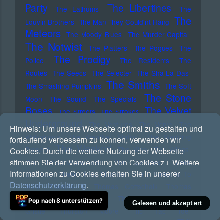
Party
The Libertines
The Lathums
The
The
Louvin Brothers
The Man They Could'nt Hang
Meteors
The Moody Blues
The Murder Capital
The Notwist
The Platters
The Pogues
The
The Prodigy
Police
The Residents
The
Routes
The Seeds
The Selecter
The Sha La Das
The Smiths
The Smashing Pumpkins
The Soft
The Stone
Moon
The Sound
The Specials
Roses
The Velvet
The Streets
The Strokes
Underground
The Ventures
The Verve
The
Hinweis:
Um unsere Webseite optimal zu gestalten und
Walkabouts
The Weather Station
The Wedding
fortlaufend verbessern zu können, verwenden wir
The Weeknd
Present
The Who
The Wings
Cookies. Durch die weitere Nutzung der Webseite
stimmen Sie der Verwendung von Cookies zu. Weitere
The Wirtschaftswunder
The Zombies
Thees
Informationen zu Cookies erhalten Sie in unserer
Uhlmann
Them
Thilo Mischke
Thirty Seconds To
Datenschutzerklärung
.
Mars
Thomas D
Thomas Gottschalk
Thomas
Pynchon
Thomas Stein
Thompson
Throbbing
Pop nach 8 unterstützen?
Gelesen und akzeptiert
Gristle
Thurston Moore
Tic Tac Toe