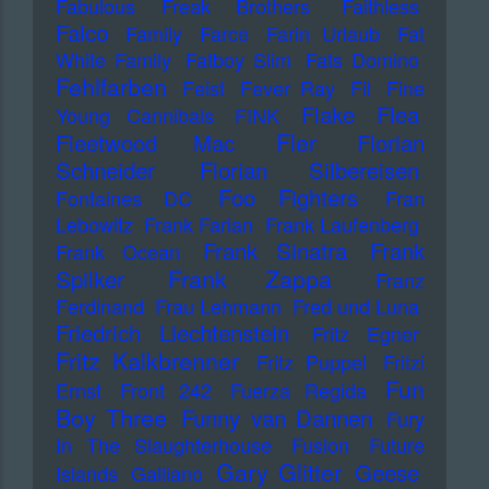
Fabulous Freak Brothers
Faithless
Falco
Family
Farce
Farin Urlaub
Fat
White Family
Fatboy Slim
Fats Domino
Fehlfarben
Feist
Fever Ray
Fil
Fine
Flake
Flea
Young Cannibals
FINK
Fler
Fleetwood Mac
Florian
Schneider
Florian Silbereisen
Foo Fighters
Fontaines DC
Fran
Lebowitz
Frank Farian
Frank Laufenberg
Frank Sinatra
Frank
Frank Ocean
Frank Zappa
Spilker
Franz
Ferdinand
Frau Lehmann
Fred und Luna
Friedrich Liechtenstein
Fritz Egner
Fritz Kalkbrenner
Fritz Puppel
Fritzi
Fun
Ernst
Front 242
Fuerza Regida
Boy Three
Funny van Dannen
Fury
In The Slaughterhouse
Fusion
Future
Gary Glitter
Geese
Islands
Galliano