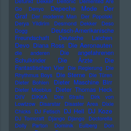
Defunkt
Dekker
Delfonic
Demented Are
Depeche Mode
Der
Go
Denyo
Graf
Der moderne Man
Der Popolski
Derya Yildirim
Desmond Dekker
Deso
Deutsch-Amerikanische
Dogg
Freundschaft
Deutsche Laichen
Devo
Die Aeronauten
Diana Ross
Die angefahrenen
die anderen
Die Ärzte
Schulkinder
Die
Fantastischen Vier
Die Regierung
Die
Die Sterne
Rhythmus Boys
Die Türen
Dieter Maschine Birr
Dieter Bohlen
Dieter Thomas Heck
Dieter Moebius
DiIV
DIKKA
Dire Straits
Dirk von
Lowtzow
Disarstar
Disaster Area
Dixie
DJ Koze
DJ Hell
Chicks
DJ Fetisch
DJ Tomcraft
Django Django
Doctorella
Dolly Parton
Dominik Eulberg
Don