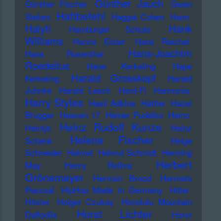
Günther Jauch
Günther Fischer
Gwen
Haftbefehl
Stefani
Haggai Cohen
Haim
Haiyti
Hank
Hamburger Schule
Williams
Hanns Eisler
Hans Reichel
Hans-Joachim
Hans Rosenthal
Roedelius
Haoe Kerkeling
Hape
Harald Grosskopf
Kerkeling
Harald
Juhnke
Harald Lesch
Hard-Fi
Harmonia
Harry Styles
Hasil Adkins
Hattler
Hazel
Brugger
Heaven 17
Heiner Pudelko
Heino
Heinz Rudolf Kunze
Heintje
Heinz
Helene Fischer
Schenk
Helge
Schneider
Helmet
Helmut Schmidt
Henning
Herbert
May
Henry Rollins
Grönemeyer
Herman Brood
Hermeto
Pascoal
HipHop Made in Germany
Hitler
Hitster
Holger Czukay
Honolulu Mountain
Horst Lichter
Daffodils
Horst