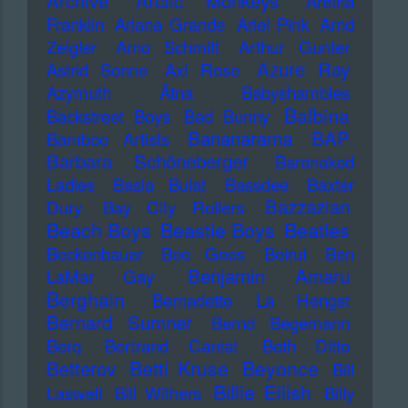
Archive
Arctic Monkeys
Aretha
Franklin
Ariana Grande
Ariel Pink
Arnd
Zeigler
Arno Schmitt
Arthur Gunter
Azure Ray
Astrid Sonne
Axl Rose
Azymuth
Ätna
Babyshambles
Balbina
Backstreet Boys
Bad Bunny
Bananarama
BAP
Bamboo Artists
Barbara Schöneberger
Barenaked
Ladies
Basia Bulat
Bassdee
Baxter
Bazzazian
Dury
Bay City Rollers
Beach Boys
Beastie Boys
Beatles
Beckenbauer
Bee Gees
Beirut
Ben
Benjamin Amaru
LaMar Gay
Berghain
Bernadette La Hengst
Bernard Sumner
Bernd Begemann
Berq
Bertrand Cantat
Beth Ditto
Betti Kruse
Beyonce
Betterov
Bill
Billie Eilish
Laswell
Bill Withers
Billy