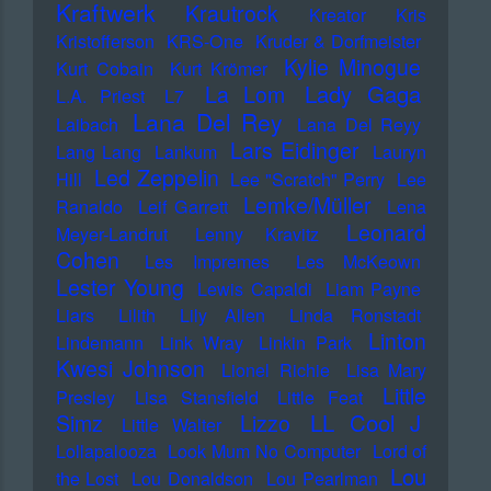
Kraftwerk
Krautrock
Kreator
Kris
Kristofferson
KRS-One
Kruder & Dorfmeister
Kylie Minogue
Kurt Cobain
Kurt Krömer
Lady Gaga
La Lom
L.A. Priest
L7
Lana Del Rey
Laibach
Lana Del Reyy
Lars Eidinger
Lang Lang
Lankum
Lauryn
Led Zeppelin
Hill
Lee "Scratch" Perry
Lee
Lemke/Müller
Ranaldo
Leif Garrett
Lena
Leonard
Meyer-Landrut
Lenny Kravitz
Cohen
Les Impremes
Les McKeown
Lester Young
Lewis Capaldi
Liam Payne
Liars
Lilith
Lily Allen
Linda Ronstadt
Linton
Lindemann
Link Wray
Linkin Park
Kwesi Johnson
Lionel Richie
Lisa Mary
Little
Presley
Lisa Stansfield
Little Feat
LL Cool J
Simz
Lizzo
Little Walter
Lollapalooza
Look Mum No Computer
Lord of
Lou
the Lost
Lou Donaldson
Lou Pearlman