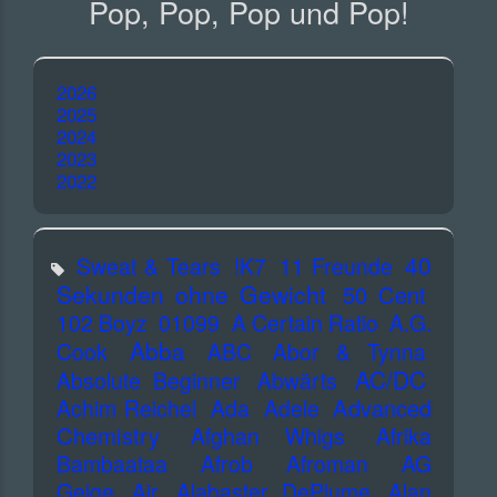
Pop, Pop, Pop und Pop!
2026
2025
2024
2023
2022
40
Sweat & Tears
!K7
11 Freunde
Sekunden ohne Gewicht
50 Cent
102 Boyz
01099
A Certain Ratio
A.G.
Abba
Cook
ABC
Abor & Tynna
AC/DC
Absolute Beginner
Abwärts
Advanced
Achim Reichel
Ada
Adele
Chemistry
Afghan Whigs
Afrika
Bambaataa
Afrob
Afroman
AG
Geige
Air
Alabaster DePlume
Alan