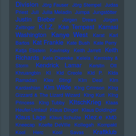
Division
Jörg Fauser
Jörg Stempel
Judas
Priest
Juli
Julia Meladin
Jumpa
Jungstötter
Justin Bieber
Jürgen Drews
Jürgen
K.I.Z.
Kae Tempest
Kamasi
Zeltinger
Kanye West
Washington
Karat
Karl
Kat Frankie
Bartos
Kate Bush
Kate Perry
Keith
Katja Ebstein
Kavinsky
Keith Jarrett
Richards
Kele Okereke
Kelela
Kemistry &
Kendrick Lamar
Storm
Kerstin Ott
Khruangbin
KI
KId Creole
KId P.
KIda
Ramadan
KIev Stingl
KIm Deal
KIm
KIm Wilde
Kardashian
KIng Crimson
KIng
Gizzard & The Lizard Wizard
KIng Kurt
KIng
KItschKrieg
Princess
KIng Tubby
Klaas
Heufer-Umlauf
Klaus Dinger
Klaus Doldinger
Klez.e
Klaus Lage
Klaus Schulze
KMD
Kneecap
Koefte DeVille
Kollegah
Kompakt
Kraftklub
Kool Herc
Kool Savas