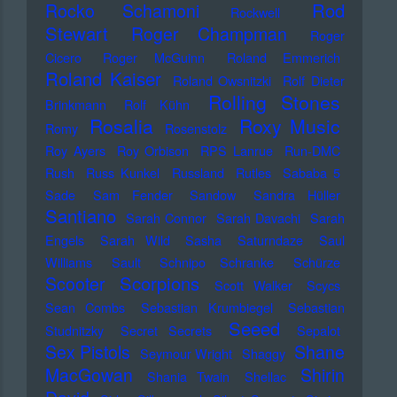
Rod
Rocko Schamoni
Rockwell
Stewart
Roger Champman
Roger
Cicero
Roger McGuinn
Roland Emmerich
Roland Kaiser
Roland Owsnitzki
Rolf Dieter
Rolling Stones
Brinkmann
Rolf Kühn
Rosalia
Roxy Music
Romy
Rosenstolz
Roy Ayers
Roy Orbison
RPS Lanrue
Run-DMC
Rush
Russ Kunkel
Russland
Rutles
Sababa 5
Sade
Sam Fender
Sandow
Sandra Hüller
Santiano
Sarah Connor
Sarah Davachi
Sarah
Engels
Sarah Wild
Sasha
Saturndaze
Saul
Williams
Sault
Schnipo Schranke
Schürze
Scorpions
Scooter
Scott Walker
Scycs
Sean Combs
Sebastian Krumbiegel
Sebastian
Seeed
Studnitzky
Secret Secrets
Sepalot
Sex Pistols
Shane
Seymour Wright
Shaggy
MacGowan
Shirin
Shania Twain
Shellac