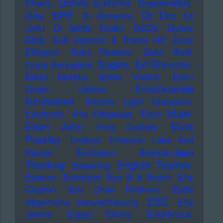
Donna Summer
Cherry
Dopplereffekt
Dr Dre
DPP
Dota
Dr Demento
Dr
John
Dr Motte
Drake
DSDS
Duane
Eddy
Dub Spencer & Trance Hill
Duke
Ellington
Duke Pearson
Duke Reid
Ed Sheeran
Eagles
Dusty Springfield
Eddie Murphy
Eddie Vedder
Eden
Einstürzende
Golan
Editors
Neubauten
Electric Light Orchestra
Elon Musk
Electronic
Ella Fitzgerald
Elton John
Elvis
Elvis Costello
Presley
Embryo
Emerson Lake And
Eminem
Emma-Jean
Palmer
Thackray
English Teacher
Engerling
Erasure
Erdmöbel
Eric B & Rakim
Eric
Clapton
Eric Drew Feldman
Erste
ESC
Allgemeine Verunsicherung
Etta
James
Eugen Cicero
Eurythmics