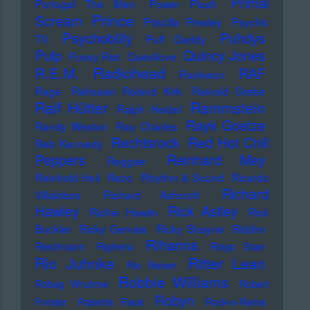
Primal
Portugal The Man
Power Plush
Prince
Scream
Priscilla Presley
Psychic
Psychobilly
Puhdys
TV
Puff Daddy
Pulp
Quincy Jones
Pussy Riot
Questlove
Radiohead
R.E.M.
RAF
Raekwon
Rage
Rahsaan Roland Kirk
Rainald Grebe
Ralf Hütter
Rammstein
Ralph Heidel
Rayk Goetze
Randy Weston
Ray Charles
Rechtsrock
Red Hot Chili
Reb Kennedy
Peppers
Reinhard Mey
Reggae
Reinhold Heil
Rezo
Rhythm & Sound
Ricardo
Richard
Villalobos
Richard Ashcroft
Hawley
Rick Astley
Richie Hawtin
Rick
Buckler
Ricky Gervais
Ricky Shayne
Riddim
Rihanna
Riechmann
Righeira
Ringo Starr
Rio Juhnke
Ritter Lean
Rio Reiser
Robbie Williams
Robag Wruhme
Robert
Robyn
Forster
Roberta Flack
Rock-o-Rama