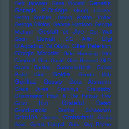
Genesis
Geir Jenssen
Gene Vincent
Genesis P-Orridge
Georg Danzer
Georg Kreisler
Georg Stefan Troller
George Clinton
George Harrison
George
Gestalt et Jive
Michael
Get Well
Gewalt
Gigi
Soon
GG Allin
D'Agostino
Giles Peterson
Gil Ofarim
Giorgio Moroder
Gitte Haenning
Glen
Campbell
Glen Gould
Glen Hansard
GLS
Gnarls Barkley
Goebbels/Harth
Golden
Goldie
Pudel Club
Goodie Mob
Gorillaz
Gossip
Götz Alsmann
Grace Jones
Grammys
Grandaddy
Grandmaster Flash & The Furious Five
Grateful Dead
Grant Hart
Grenzkontrolle
Grether Schwestern
Grim104
Grobschnitt
Grimes
Guano
Apes
Gunter Hampel
Guru
Guy Ritchie