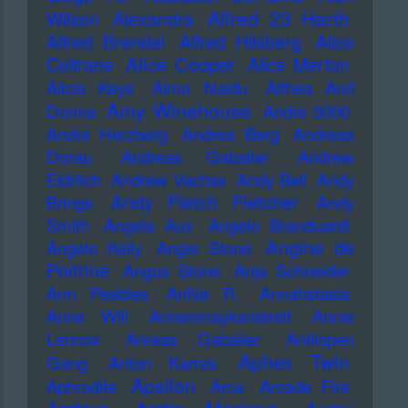
Alfred 23 Harth
Wilson
Alexandra
Alfred Brendel
Alfred Hilsberg
Alice
Alice Cooper
Coltrane
Alice Merton
Alicia Keys
Alma Naidu
Althea And
Amy Winehouse
Donna
Andre 3000
Andre Herzberg
Andrea Berg
Andreas
Dorau
Andreas Gabalier
Andrew
Eldritch
Andrew Vachss
Andy Bell
Andy
Andy Fletch Fletcher
Brings
Andy
Smith
Angela Aux
Angelo Branduardi
Angine de
Angelo Kelly
Angie Stone
Poitrine
Angus Stone
Anja Schneider
Ann Peebles
AnNa R.
Annahstasia
Anne Will
Annenmaykantereit
Annie
Lennox
Anreas Gabalier
Antilopen
Aphex Twin
Gang
Anton Karras
Apsilon
Aphrodite
Arca
Arcade Fire