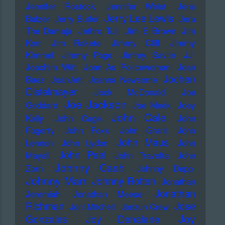
Jennifer Rostock
Jennifer Weist
Jens
Jerry Lee Lewis
Balzer
Jerry Butler
Jeru
The Damaja
Jethro Tull
Jim E Brown
Jim
Kerr
Jim Rakete
Jimmy Cliff
Jimmy
Kimmel
Jimmy Page
Jimmy Savile
JJ
Joachim Witt
Joan As Policewoman
Joan
Jochen
Baez
JoanJett
Joanna Newsome
Distelmayer
Jock McDonald
Joe
Joe Jackson
Goddard
Joe Meek
Joey
John Cale
Kelly
John Cage
John
Fogerty
John Foxx
John Grant
John
John Maus
Lennon
John Lydon
John
John Peel
Mayall
John Travolta
John
Johnny Cash
Zorn
Johnny Depp
Johnny Marr
Johnny Rotten
Jonathan
Jonathan
Jeremiah
Jonathan Meese
Richman
Jose
Joni Mitchell
Jonzun Crew
Joy
Gonzales
Joy Denalane