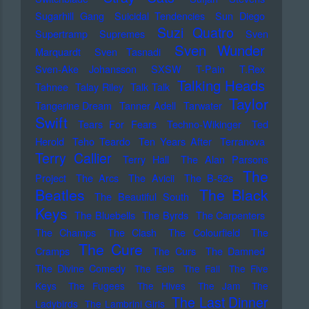
Sugarhill Gang
Suicidal Tendencies
Sun Diego
Suzi Quatro
Supertramp
Supremes
Sven
Sven Wunder
Marquardt
Sven Tasnadi
Sven-Ake Johansson
SXSW
T-Pain
T.Rex
Talking Heads
Tahnee
Talay Riley
Talk Talk
Taylor
Tangerine Dream
Tanner Adell
Tarwater
Swift
Tears For Fears
Techno-Wikinger
Ted
Herold
Teho Teardo
Ten Years After
Terranova
Terry Callier
Terry Hall
The Alan Parsons
The
Project
The Arcs
The Avicii
The B-52s
Beatles
The Black
The Beautiful South
Keys
The Bluebells
The Byrds
The Carpenters
The Champs
The Clash
The Colourfield
The
The Cure
Cramps
The Curs
The Damned
The Divine Comedy
The Eels
The Fall
The Five
Keys
The Fugees
The Hives
The Jam
The
The Last Dinner
Ladybirds
The Lambrini Girls