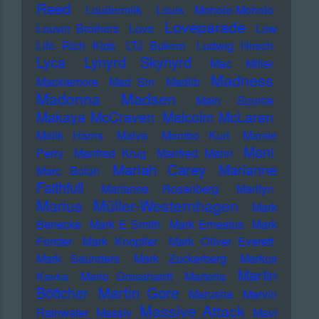
Reed
Loudermilk
Louis Moholo-Moholo
Loveparade
Louvin Brothers
Love
Low
Life Rich Kids
LTJ Bukem
Ludwig Hirsch
Lyca
Lynyrd Skynyrd
Mac Miller
Madness
Macklemore
Mad Sin
Madlib
Madonna
Madsen
Main Source
Makaya McCraven
Malcolm McLaren
Malik Harris
Malva
Mambo Kurt
Mamie
Mani
Perry
Manfred Krug
Manfred Mann
Mariah Carey
Marianne
Marc Bolan
Faithfull
Marianne Rosenberg
Marilyn
Marius Müller-Westernhagen
Mark
Benecke
Mark E Smith
Mark Ernestus
Mark
Forster
Mark Knopfler
Mark Oliver Everett
Mark Saunders
Mark Zuckerberg
Markus
Martin
Kavka
Marlo Grosshardt
Marteria
Martin Gore
Böttcher
Marusha
Marvin
Massive Attack
Rainwater
Massiv
Mavi