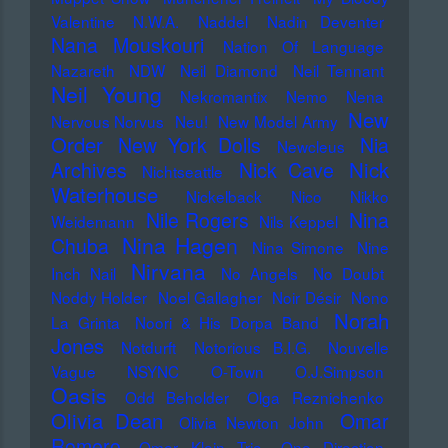
Valentine
N.W.A.
Naddel
Nadin Deventer
Nana Mouskouri
Nation Of Language
Nazareth
NDW
Neil Diamond
Neil Tennant
Neil Young
Nekromantix
Nemo
Nena
New
Nervous Norvus
Neu!
New Model Army
Order
New York Dolls
Nia
Newcleus
Nick
Archives
Nick Cave
Nichtseattle
Waterhouse
Nickelback
Nico
Nikko
Nile Rogers
Nina
Weidemann
Nils Keppel
Nina Hagen
Chuba
Nina Simone
Nine
Nirvana
Inch Nail
No Angels
No Doubt
Noddy Holder
Noel Gallagher
Noir Désir
Nono
Norah
La Grinta
Noori & His Dorpa Band
Jones
Notdurft
Notorious B.I.G.
Nouvelle
Vague
NSYNC
O-Town
O.J.Simpson
Oasis
Odd Beholder
Olga Reznichenko
Olivia Dean
Omar
Olivia Newton John
Romero
Omer Klein Trio
One Direction