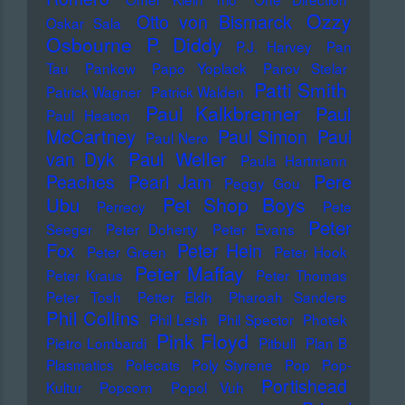
Ozzy
Otto von Bismarck
Oskar Sala
Osbourne
P. Diddy
P.J. Harvey
Pan
Tau
Pankow
Papo Yoplack
Parov Stelar
Patti Smith
Patrick Wagner
Patrick Walden
Paul Kalkbrenner
Paul
Paul Heaton
McCartney
Paul Simon
Paul
Paul Nero
Paul Weller
van Dyk
Paula Hartmann
Pere
Peaches
Pearl Jam
Peggy Gou
Pet Shop Boys
Ubu
Perrecy
Pete
Peter
Seeger
Peter Doherty
Peter Evans
Fox
Peter Hein
Peter Green
Peter Hook
Peter Maffay
Peter Kraus
Peter Thomas
Peter Tosh
Petter Eldh
Pharoah Sanders
Phil Collins
Phil Lesh
Phil Spector
Photek
Pink Floyd
Pietro Lombardi
Pitbull
Plan B
Plasmatics
Polecats
Poly Styrene
Pop
Pop-
Portishead
Kultur
Popcorn
Popol Vuh