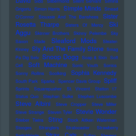
David
Sido
Silbermond
Silent Servant
Simina
Simple Minds
Grigoriu
Simon Harris
Sinead
Sister
O'Connor
Siouxsie And The Banshees
Ski
Rosetta Tharpe
Sisters Of Mercy
Aggu
Skinner Brothers
Skinny Pelembe
Sky
Sleaford Mods
Saxon
Slade
Sleater-
Sly And The Family Stone
Kinney
Smag
Snoop Dogg
Pa Dig Selv
Soap & Skin
Soft
Soft Machine
Cell
Sonic Youth
Sonics
Sophia Kennedy
Sonny Rollins
Soolking
Spliff
South Park
Sparks
Spencer Davis Group
Sprints
Squarepusher
St. Vincent
Station 17
Status Quo
Stephan Sulke
Stephen Luscombe
Steve Albini
Steve Cropper
Steve Miller
Stevie Wonder
Steve Strange
Steven Tyler
Sting
Stieber Twins
Stock Aitken Waterman
Stooges
Stranglers
Stratocaster
Strawberry
Stray Cats
Switchblade
Sufjan Stevens