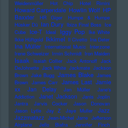
Weidenmüller
Hot Chip
Hotel Rimini
Howard Carpendale
Howlin Wolf
HP
Baxxter
HR Giger
Humpe & Humpe
Ian Dury
Hüsker Dü
Ibiza Final Boss
Ice
Iggy Pop
Ice-T
Cube
Ideal
Ike White
Ikkimel
Ikke Hüftgold
Il Civetto
Ina Deter
Ina Müller
International Music
Interzone
Irene Schweizer
Irmin Schmidt
Iron Maiden
Isaak
Isaiah Collier
Jack Antonoff
Jack
DeJohnette
Jack White
Jackmate
Jackson
James Blake
Brown
Jake Bugg
James
James Last
Jamie
Brown
James Carr
xx
Jan Delay
Jan Müller
Jane's
Janet Jackson
Addiction
Janis Joplin
Jantra
Jarvis Cocker
Jason Donovan
Jazz
Jason Lytle
Jay Z
Jaye Muller
Jazzmatazz
Jean-Michel Jarre
Jefferson
Airplane
Jello Biafra
Jennifer Finch