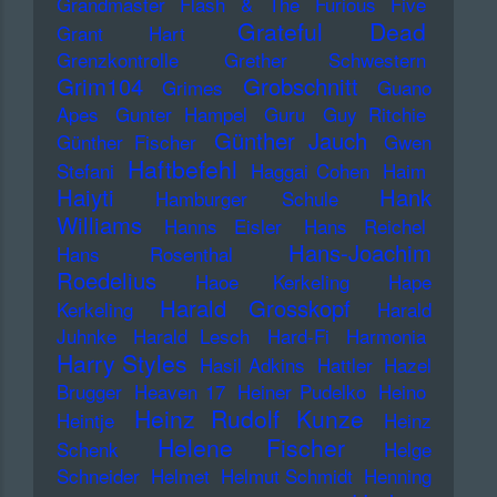
Grandmaster Flash & The Furious Five
Grateful Dead
Grant Hart
Grenzkontrolle
Grether Schwestern
Grim104
Grobschnitt
Grimes
Guano
Apes
Gunter Hampel
Guru
Guy Ritchie
Günther Jauch
Günther Fischer
Gwen
Haftbefehl
Stefani
Haggai Cohen
Haim
Haiyti
Hank
Hamburger Schule
Williams
Hanns Eisler
Hans Reichel
Hans-Joachim
Hans Rosenthal
Roedelius
Haoe Kerkeling
Hape
Harald Grosskopf
Kerkeling
Harald
Juhnke
Harald Lesch
Hard-Fi
Harmonia
Harry Styles
Hasil Adkins
Hattler
Hazel
Brugger
Heaven 17
Heiner Pudelko
Heino
Heinz Rudolf Kunze
Heintje
Heinz
Helene Fischer
Schenk
Helge
Schneider
Helmet
Helmut Schmidt
Henning