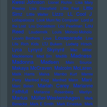
Kwesi Johnson
Lionel Richie
Lisa Mary
Little
Presley
Lisa Stansfield
Little Feat
LL Cool J
Simz
Lizzo
Little Walter
Lollapalooza
Look Mum No Computer
Lord of
Lou
the Lost
Lou Donaldson
Lou Pearlman
Reed
Loudermilk
Louis Moholo-Moholo
Loveparade
Louvin Brothers
Love
Low
Life Rich Kids
LTJ Bukem
Ludwig Hirsch
Lyca
Lynyrd Skynyrd
Mac Miller
Madness
Macklemore
Mad Sin
Madlib
Madonna
Madsen
Main Source
Makaya McCraven
Malcolm McLaren
Malik Harris
Malva
Mambo Kurt
Mamie
Mani
Perry
Manfred Krug
Manfred Mann
Mariah Carey
Marianne
Marc Bolan
Faithfull
Marianne Rosenberg
Marilyn
Marius Müller-Westernhagen
Mark
Benecke
Mark E Smith
Mark Ernestus
Mark