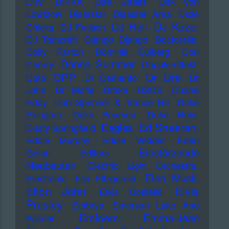
DiIV
DIKKA
Dire Straits
Dirk von
Lowtzow
Disarstar
Disaster Area
Dixie
DJ Koze
DJ Hell
Chicks
DJ Fetisch
DJ Tomcraft
Django Django
Doctorella
Dolly Parton
Dominik Eulberg
Don
Donna Summer
Cherry
Dopplereffekt
Dr Dre
DPP
Dota
Dr Demento
Dr
John
Dr Motte
Drake
DSDS
Duane
Eddy
Dub Spencer & Trance Hill
Duke
Ellington
Duke Pearson
Duke Reid
Ed Sheeran
Eagles
Dusty Springfield
Eddie Murphy
Eddie Vedder
Eden
Einstürzende
Golan
Editors
Neubauten
Electric Light Orchestra
Elon Musk
Electronic
Ella Fitzgerald
Elton John
Elvis
Elvis Costello
Presley
Embryo
Emerson Lake And
Eminem
Emma-Jean
Palmer