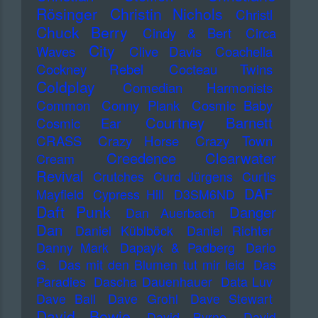
Rösinger
Christin Nichols
Christl
Chuck Berry
Cindy & Bert
Circa
City
Waves
Clive Davis
Coachella
Cockney Rebel
Cocteau Twins
Coldplay
Comedian Harmonists
Common
Conny Plank
Cosmic Baby
Courtney Barnett
Cosmic Ear
CRASS
Crazy Horse
Crazy Town
Creedence Clearwater
Cream
Revival
Crutches
Curd Jürgens
Curtis
DAF
Mayfield
Cypress Hill
D3SM6ND
Daft Punk
Danger
Dan Auerbach
Dan
Daniel Küblböck
Daniel Richter
Danny Mark
Dapayk & Padberg
Dario
G.
Das mit den Blumen tut mir leid
Das
Paradies
Dascha Dauenhauer
Data Luv
Dave Ball
Dave Grohl
Dave Stewart
David Bowie
David Byrne
David