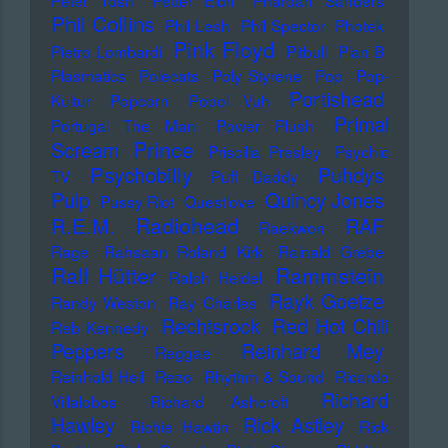
Peter Tosh
Petter Eldh
Pharoah Sanders
Phil Collins
Phil Lesh
Phil Spector
Photek
Pink Floyd
Pietro Lombardi
Pitbull
Plan B
Plasmatics
Polecats
Poly Styrene
Pop
Pop-
Portishead
Kultur
Popcorn
Popol Vuh
Primal
Portugal The Man
Power Plush
Prince
Scream
Priscilla Presley
Psychic
Psychobilly
Puhdys
TV
Puff Daddy
Pulp
Quincy Jones
Pussy Riot
Questlove
Radiohead
R.E.M.
RAF
Raekwon
Rage
Rahsaan Roland Kirk
Rainald Grebe
Ralf Hütter
Rammstein
Ralph Heidel
Rayk Goetze
Randy Weston
Ray Charles
Rechtsrock
Red Hot Chili
Reb Kennedy
Peppers
Reinhard Mey
Reggae
Reinhold Heil
Rezo
Rhythm & Sound
Ricardo
Richard
Villalobos
Richard Ashcroft
Hawley
Rick Astley
Richie Hawtin
Rick