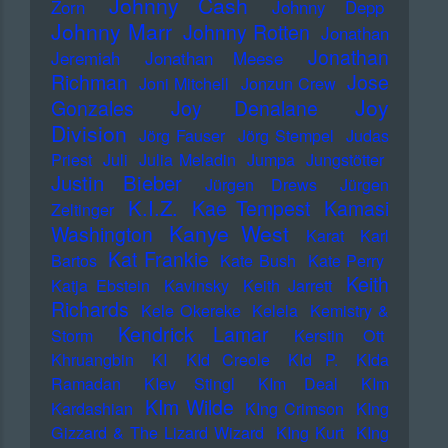
Johnny Cash
Zorn
Johnny Depp
Johnny Marr
Johnny Rotten
Jonathan
Jonathan
Jeremiah
Jonathan Meese
Richman
Jose
Joni Mitchell
Jonzun Crew
Joy
Gonzales
Joy Denalane
Division
Jörg Fauser
Jörg Stempel
Judas
Priest
Juli
Julia Meladin
Jumpa
Jungstötter
Justin Bieber
Jürgen Drews
Jürgen
K.I.Z.
Kae Tempest
Kamasi
Zeltinger
Kanye West
Washington
Karat
Karl
Kat Frankie
Bartos
Kate Bush
Kate Perry
Keith
Katja Ebstein
Kavinsky
Keith Jarrett
Richards
Kele Okereke
Kelela
Kemistry &
Kendrick Lamar
Storm
Kerstin Ott
Khruangbin
KI
KId Creole
KId P.
KIda
Ramadan
KIev Stingl
KIm Deal
KIm
KIm Wilde
Kardashian
KIng Crimson
KIng
Gizzard & The Lizard Wizard
KIng Kurt
KIng