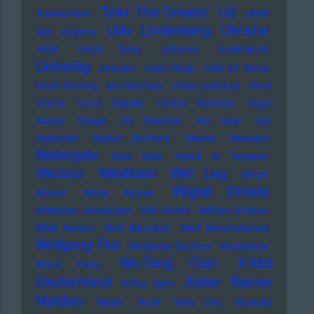
U2
Tyler The Creator
Tuxedomoon
UB40
Udo Lindenberg
Ukraine
Udo Jürgens
UKW
Ulrich Tukur
Ultravox
Underworld
Unheilig
Unionen
Uriah Heep
USA for Africa
Uschi Brüning
Van Morrison
Vicky Leandros
Vince
Clarke
Vince Staples
Violent Femmes
Virgin
Steele
Visage
Viv Albertine
Von Spar
Von
Südenfed
Walker Brothers
Wanda
Warpaint
Watergate
Web Web
Weird Al Yankovic
Westbam
WeJazz
Wet Leg
Wham
Wiglaf Droste
Wham!
White Stripes
Wildecker Herzbuben
Will Ferrell
William Shatner
Willie Nelson
Wolf Biermann
Wolf Wondratschek
Wolfgang Flür
Wolfgang Zechner
Woodstock
Wu-Tang Clan
X-Mal
World Party
Xatar
Xavier
Deutschland
X-Ray Spex
Naidoo
Yassin
Yeule
Yoko Ono
Yousuke