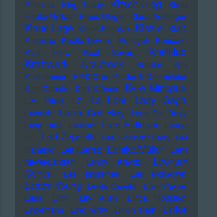
KItschKrieg
Princess
KIng Tubby
Klaas
Heufer-Umlauf
Klaus Dinger
Klaus Doldinger
Klez.e
Klaus Lage
Klaus Schulze
KMD
Kneecap
Koefte DeVille
Kollegah
Kompakt
Kraftklub
Kool Herc
Kool Savas
Kraftwerk
Krautrock
Kreator
Kris
Kristofferson
KRS-One
Kruder & Dorfmeister
Kylie Minogue
Kurt Cobain
Kurt Krömer
Lady Gaga
La Lom
L.A. Priest
L7
Lana Del Rey
Laibach
Lana Del Reyy
Lars Eidinger
Lang Lang
Lankum
Lauryn
Led Zeppelin
Hill
Lee "Scratch" Perry
Lee
Lemke/Müller
Ranaldo
Leif Garrett
Lena
Leonard
Meyer-Landrut
Lenny Kravitz
Cohen
Les Impremes
Les McKeown
Lester Young
Lewis Capaldi
Liam Payne
Liars
Lilith
Lily Allen
Linda Ronstadt
Linton
Lindemann
Link Wray
Linkin Park