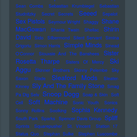
Sean Combs
Sebastian Krumbiegel
Sebastian
Seeed
Studnitzky
Secret Secrets
Sepalot
Sex Pistols
Shane
Seymour Wright
Shaggy
MacGowan
Shirin
Shania Twain
Shellac
David
Sido
Silbermond
Silent Servant
Simina
Simple Minds
Grigoriu
Simon Harris
Sinead
Sister
O'Connor
Siouxsie And The Banshees
Ski
Rosetta Tharpe
Sisters Of Mercy
Aggu
Skinner Brothers
Skinny Pelembe
Sky
Sleaford Mods
Saxon
Slade
Sleater-
Sly And The Family Stone
Kinney
Smag
Snoop Dogg
Pa Dig Selv
Soap & Skin
Soft
Soft Machine
Cell
Sonic Youth
Sonics
Sophia Kennedy
Sonny Rollins
Soolking
Spliff
South Park
Sparks
Spencer Davis Group
Sprints
Squarepusher
St. Vincent
Station 17
Status Quo
Stephan Sulke
Stephen Luscombe