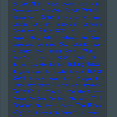
Steve Albini
Steve Cropper
Steve Miller
Stevie Wonder
Steve Strange
Steven Tyler
Sting
Stieber Twins
Stock Aitken Waterman
Stooges
Stranglers
Stratocaster
Strawberry
Stray Cats
Switchblade
Sufjan Stevens
Sugarhill Gang
Suicidal Tendencies
Sun Diego
Suzi Quatro
Supertramp
Supremes
Sven
Sven Wunder
Marquardt
Sven Tasnadi
Sven-Ake Johansson
SXSW
T-Pain
T.Rex
Talking Heads
Tahnee
Talay Riley
Talk Talk
Taylor
Tangerine Dream
Tanner Adell
Tarwater
Swift
Tears For Fears
Techno-Wikinger
Ted
Herold
Teho Teardo
Ten Years After
Terranova
Terry Callier
Terry Hall
The Alan Parsons
The
Project
The Arcs
The Avicii
The B-52s
Beatles
The Black
The Beautiful South
Keys
The Bluebells
The Byrds
The Carpenters