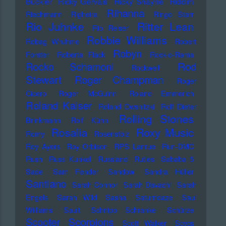
Buckler
Ricky Gervais
Ricky Shayne
Riddim
Rihanna
Riechmann
Righeira
Ringo Starr
Rio Juhnke
Ritter Lean
Rio Reiser
Robbie Williams
Robag Wruhme
Robert
Robyn
Forster
Roberta Flack
Rock-o-Rama
Rod
Rocko Schamoni
Rockwell
Stewart
Roger Champman
Roger
Cicero
Roger McGuinn
Roland Emmerich
Roland Kaiser
Roland Owsnitzki
Rolf Dieter
Rolling Stones
Brinkmann
Rolf Kühn
Rosalia
Roxy Music
Romy
Rosenstolz
Roy Ayers
Roy Orbison
RPS Lanrue
Run-DMC
Rush
Russ Kunkel
Russland
Rutles
Sababa 5
Sade
Sam Fender
Sandow
Sandra Hüller
Santiano
Sarah Connor
Sarah Davachi
Sarah
Engels
Sarah Wild
Sasha
Saturndaze
Saul
Williams
Sault
Schnipo Schranke
Schürze
Scorpions
Scooter
Scott Walker
Scycs