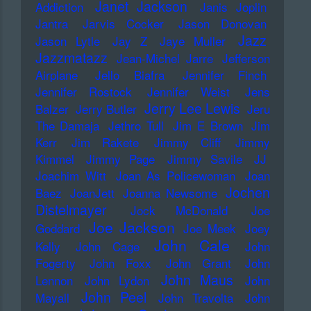
Janet Jackson
Addiction
Janis Joplin
Jantra
Jarvis Cocker
Jason Donovan
Jazz
Jason Lytle
Jay Z
Jaye Muller
Jazzmatazz
Jean-Michel Jarre
Jefferson
Airplane
Jello Biafra
Jennifer Finch
Jennifer Rostock
Jennifer Weist
Jens
Jerry Lee Lewis
Balzer
Jerry Butler
Jeru
The Damaja
Jethro Tull
Jim E Brown
Jim
Kerr
Jim Rakete
Jimmy Cliff
Jimmy
Kimmel
Jimmy Page
Jimmy Savile
JJ
Joachim Witt
Joan As Policewoman
Joan
Jochen
Baez
JoanJett
Joanna Newsome
Distelmayer
Jock McDonald
Joe
Joe Jackson
Goddard
Joe Meek
Joey
John Cale
Kelly
John Cage
John
Fogerty
John Foxx
John Grant
John
John Maus
Lennon
John Lydon
John
John Peel
Mayall
John Travolta
John