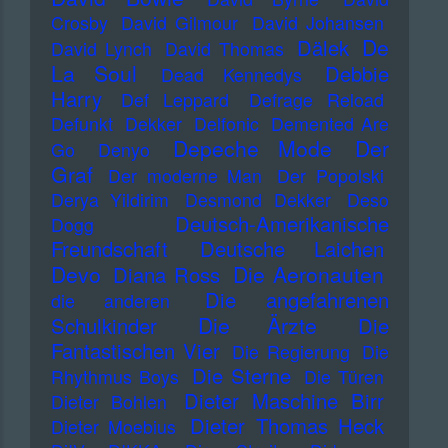
Crosby
David Gilmour
David Johansen
De
Dälek
David Lynch
David Thomas
La Soul
Debbie
Dead Kennedys
Harry
Def Leppard
Defrage Reload
Defunkt
Dekker
Delfonic
Demented Are
Depeche Mode
Der
Go
Denyo
Graf
Der moderne Man
Der Popolski
Derya Yildirim
Desmond Dekker
Deso
Deutsch-Amerikanische
Dogg
Freundschaft
Deutsche Laichen
Devo
Die Aeronauten
Diana Ross
Die angefahrenen
die anderen
Die Ärzte
Schulkinder
Die
Fantastischen Vier
Die Regierung
Die
Die Sterne
Rhythmus Boys
Die Türen
Dieter Maschine Birr
Dieter Bohlen
Dieter Thomas Heck
Dieter Moebius