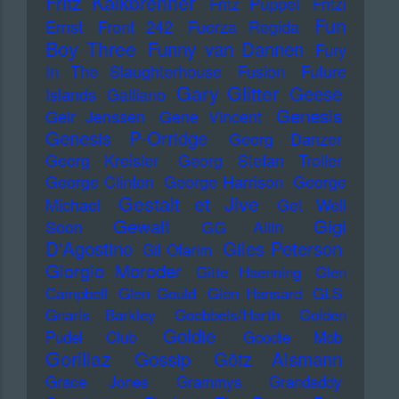
Fritz Kalkbrenner
Fritz Puppel
Fritzi
Fun
Ernst
Front 242
Fuerza Regida
Boy Three
Funny van Dannen
Fury
In The Slaughterhouse
Fusion
Future
Gary Glitter
Geese
Islands
Galliano
Genesis
Geir Jenssen
Gene Vincent
Genesis P-Orridge
Georg Danzer
Georg Kreisler
Georg Stefan Troller
George Clinton
George Harrison
George
Gestalt et Jive
Michael
Get Well
Gewalt
Gigi
Soon
GG Allin
D'Agostino
Giles Peterson
Gil Ofarim
Giorgio Moroder
Gitte Haenning
Glen
Campbell
Glen Gould
Glen Hansard
GLS
Gnarls Barkley
Goebbels/Harth
Golden
Goldie
Pudel Club
Goodie Mob
Gorillaz
Gossip
Götz Alsmann
Grace Jones
Grammys
Grandaddy