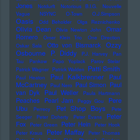
Jones
Notdurft
Notorious B.I.G.
Nouvelle
Vague
NSYNC
O-Town
O.J.Simpson
Oasis
Odd Beholder
Olga Reznichenko
Olivia Dean
Omar
Olivia Newton John
Romero
Omer Klein Trio
One Direction
Ozzy
Otto von Bismarck
Oskar Sala
Osbourne
P. Diddy
P.J. Harvey
Pan
Tau
Pankow
Papo Yoplack
Parov Stelar
Patti Smith
Patrick Wagner
Patrick Walden
Paul Kalkbrenner
Paul
Paul Heaton
McCartney
Paul Simon
Paul
Paul Nero
Paul Weller
van Dyk
Paula Hartmann
Pere
Peaches
Pearl Jam
Peggy Gou
Pet Shop Boys
Ubu
Perrecy
Pete
Peter
Seeger
Peter Doherty
Peter Evans
Fox
Peter Hein
Peter Green
Peter Hook
Peter Maffay
Peter Kraus
Peter Thomas