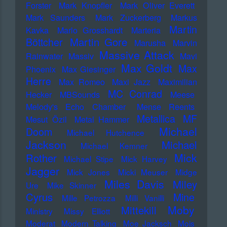
Forster
Mark Knopfler
Mark Oliver Everett
Mark Saunders
Mark Zuckerberg
Markus
Martin
Kavka
Marlo Grosshardt
Marteria
Martin Gore
Böttcher
Marusha
Marvin
Massive Attack
Rainwater
Massiv
Mavi
Max Goldt
Max
Phoenix
Max Giesinger
Herre
Max Romeo
Maxi Jazz
Maximilian
MC Conrad
Hecker
MBSounds
Meese
Melody's Echo Chamber
Mense Reents
Metallica
MF
Mesut Özil
Metal Hammer
Michael
Doom
Michael Hutchence
Jackson
Michael
Michael Kemner
Mick
Rother
Michael Stipe
Mick Harvey
Jagger
Mick Jones
Micki Meuser
Midge
Miles Davis
Miley
Ure
Mike Skinner
Cyrus
Mine
Mille Petrozza
Milli Vanilli
Moby
Mittekill
Ministry
Missy Elliott
Moderat
Modern Talking
Moe Jacksch
Mois