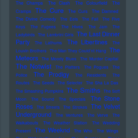
The Champs
The Clash
The Colourfield
The
The Cure
Cramps
The Curs
The Damned
The Divine Comedy
The Eels
The Fall
The Five
Keys
The Fugees
The Hives
The Jam
The
The Last Dinner
Ladybirds
The Lambrini Girls
Party
The Libertines
The Lathums
The
The
Louvin Brothers
The Man They Could'nt Hang
Meteors
The Moody Blues
The Murder Capital
The Notwist
The Platters
The Pogues
The
The Prodigy
Police
The Residents
The
Routes
The Seeds
The Selecter
The Sha La Das
The Smiths
The Smashing Pumpkins
The Soft
The Stone
Moon
The Sound
The Specials
Roses
The Velvet
The Streets
The Strokes
Underground
The Ventures
The Verve
The
Walkabouts
The Weather Station
The Wedding
The Weeknd
Present
The Who
The Wings