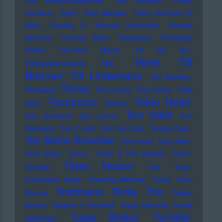
The Wirtschaftswunder
The Zombies
Thees
Uhlmann
Them
Thilo Mischke
Thirty Seconds To
Mars
Thomas D
Thomas Gottschalk
Thomas
Pynchon
Thomas Stein
Thompson
Throbbing
Gristle
Thurston Moore
Tic Tac Toe
Till
Tikhet
Tiefbasskommando TBK
Brönner
Till Lindemann
Tim Buckley
Timmy
Timewarp
Timo Lassy
Tina Turner
Toby
Tocotronic
Tokio Hotel
Keith
Tokens
Tom Odell
Tom Gerhardt
Tom Lehrer
Tom
Robinson
Tom T. Hall
Tom Tom Club
Tommy Cash
Ton Steine Scherben
Toni Krahl
Tony Allen
Tony Krahl
Tony-L
Toots & The Maytals
Torch
Toten Hosen
Tortoise
Toto
Toya
Transvision Vamp
Traveling Wilburys
Travis
Trent
Trettmann
Trio
Tricky
Reznor
Tristan
Brusch
Tristwch Y Fenywod
Trojan Records
Tunde
Tupac Shakur
Turnstile
Adebimpe