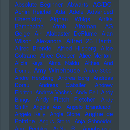
AC/DC
Absolute Beginner
Abwärts
Advanced
Achim Reichel
Ada
Adele
Chemistry
Afghan Whigs
Afrika
Bambaataa
Afrob
Afroman
AG
Geige
Air
Alabaster DePlume
Alan
Alfred 23 Harth
Wilson
Alexandra
Alfred Brendel
Alfred Hilsberg
Alice
Alice Cooper
Coltrane
Alice Merton
Alicia Keys
Alma Naidu
Althea And
Amy Winehouse
Donna
Andre 3000
Andre Herzberg
Andrea Berg
Andreas
Dorau
Andreas Gabalier
Andrew
Eldritch
Andrew Vachss
Andy Bell
Andy
Andy Fletch Fletcher
Brings
Andy
Smith
Angela Aux
Angelo Branduardi
Angine de
Angelo Kelly
Angie Stone
Poitrine
Angus Stone
Anja Schneider
Ann Peebles
AnNa R.
Annahstasia