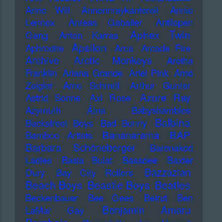
Anne Will
Annenmaykantereit
Annie
Lennox
Anreas Gabalier
Antilopen
Aphex Twin
Gang
Anton Karras
Apsilon
Aphrodite
Arca
Arcade Fire
Archive
Arctic Monkeys
Aretha
Franklin
Ariana Grande
Ariel Pink
Arnd
Zeigler
Arno Schmitt
Arthur Gunter
Azure Ray
Astrid Sonne
Axl Rose
Azymuth
Ätna
Babyshambles
Balbina
Backstreet Boys
Bad Bunny
Bananarama
BAP
Bamboo Artists
Barbara Schöneberger
Barenaked
Ladies
Basia Bulat
Bassdee
Baxter
Bazzazian
Dury
Bay City Rollers
Beach Boys
Beastie Boys
Beatles
Beckenbauer
Bee Gees
Beirut
Ben
Benjamin Amaru
LaMar Gay