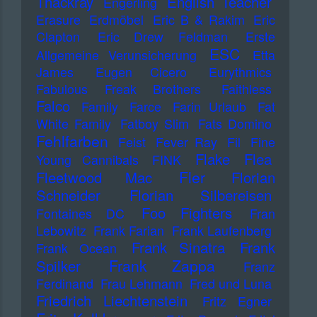
Thackray
English Teacher
Engerling
Erasure
Erdmöbel
Eric B & Rakim
Eric
Clapton
Eric Drew Feldman
Erste
ESC
Allgemeine Verunsicherung
Etta
James
Eugen Cicero
Eurythmics
Fabulous Freak Brothers
Faithless
Falco
Family
Farce
Farin Urlaub
Fat
White Family
Fatboy Slim
Fats Domino
Fehlfarben
Feist
Fever Ray
Fil
Fine
Flake
Flea
Young Cannibals
FINK
Fler
Fleetwood Mac
Florian
Schneider
Florian Silbereisen
Foo Fighters
Fontaines DC
Fran
Lebowitz
Frank Farian
Frank Laufenberg
Frank Sinatra
Frank
Frank Ocean
Frank Zappa
Spilker
Franz
Ferdinand
Frau Lehmann
Fred und Luna
Friedrich Liechtenstein
Fritz Egner