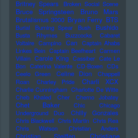
Britney Spears
Broken Social Scene
Bruce Springsteen
Bruno Mars
Bryan Ferry
BTS
Brutalismus 3000
Bushido
Burial
Burning Spear
Bush
Busta Rhymes
Buzzcocks
Cabaret
Can
Voltaire
Campino
Captain Ahabs
Linkes Bein
Captain Beefheart
Carmen
Carole King
Villain
Cassiber
Cate Le
Bon
Caterina Valente
CD-Boxen
CDs
Celine Dion
Ceelo Green
Chappell
Charli XCX
Roan
Charley Pride
Charlie Cunningham
Charlotte De Witte
Cheb Khaled
Cher
Cherno Jobatey
Chet Baker
Chic
Chicago
Chilly Gonzales
Underground Duo
Chris Blackwell
Chris Martin
Chris Rea
Chris Watson
Christian Anders
Christiane
Christian Steiffen