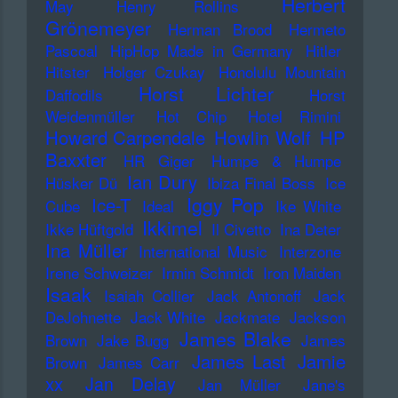
Herbert
May
Henry Rollins
Grönemeyer
Herman Brood
Hermeto
Pascoal
HipHop Made in Germany
Hitler
Hitster
Holger Czukay
Honolulu Mountain
Horst Lichter
Daffodils
Horst
Weidenmüller
Hot Chip
Hotel Rimini
Howard Carpendale
Howlin Wolf
HP
Baxxter
HR Giger
Humpe & Humpe
Ian Dury
Hüsker Dü
Ibiza Final Boss
Ice
Iggy Pop
Ice-T
Cube
Ideal
Ike White
Ikkimel
Ikke Hüftgold
Il Civetto
Ina Deter
Ina Müller
International Music
Interzone
Irene Schweizer
Irmin Schmidt
Iron Maiden
Isaak
Isaiah Collier
Jack Antonoff
Jack
DeJohnette
Jack White
Jackmate
Jackson
James Blake
Brown
Jake Bugg
James
James Last
Jamie
Brown
James Carr
xx
Jan Delay
Jan Müller
Jane's