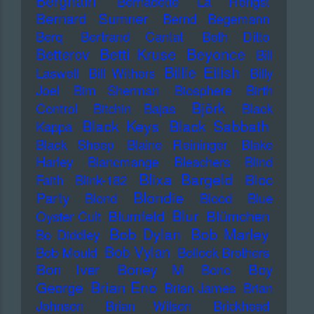
Berghain
Bernadette La Hengst
Bernard Sumner
Bernd Begemann
Berq
Bertrand Cantat
Beth Ditto
Betti Kruse
Beyonce
Betterov
Bill
Billie Eilish
Laswell
Bill Withers
Billy
Joel
Bim Sherman
Biosphere
Birth
Björk
Control
Bitchin Bajas
Black
Black Keys
Black Sabbath
Kappa
Black Sheep
Blaine Reininger
Blake
Harley
Blancmange
Bleachers
Blind
Blixa Bargeld
Bloc
Faith
Blink-182
Blondie
Party
Blond
Blood
Blue
Blur
Blumfeld
Blümchen
Oyster Cult
Bob Dylan
Bob Marley
Bo Diddley
Bob Vylan
Bob Mould
Bollock Brothers
Bon Iver
Boney M
Boy
Bono
Brian Eno
George
Brian James
Brian
Johnson
Brian Wilson
Brickhead