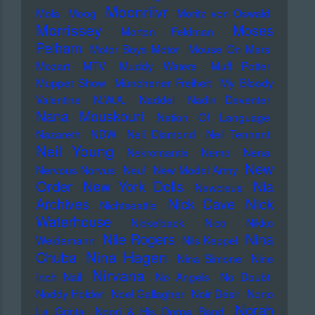
Moonriivr
Mola
Moog
Moritz von Oswald
Morrissey
Moses
Morton Feldman
Pelham
Motor Boys Motor
Mouse On Mars
Mozart
MTV
Muddy Waters
Muff Potter
Muppet Show
Münchener Freiheit
My Bloody
Valentine
N.W.A.
Naddel
Nadin Deventer
Nana Mouskouri
Nation Of Language
Nazareth
NDW
Neil Diamond
Neil Tennant
Neil Young
Nekromantix
Nemo
Nena
New
Nervous Norvus
Neu!
New Model Army
Order
New York Dolls
Nia
Newcleus
Nick
Archives
Nick Cave
Nichtseattle
Waterhouse
Nickelback
Nico
Nikko
Nile Rogers
Nina
Weidemann
Nils Keppel
Nina Hagen
Chuba
Nina Simone
Nine
Nirvana
Inch Nail
No Angels
No Doubt
Noddy Holder
Noel Gallagher
Noir Désir
Nono
Norah
La Grinta
Noori & His Dorpa Band