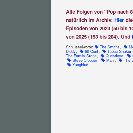
Alle Folgen von "Pop nach 8
natürlich im Archiv:
Hier
die
Episoden von 2023 (50 bis 1
von 2025 (153 bis 204). Und
Schlüsselworte:
The Smiths
,
Mo
Diddy
,
50 Cent
,
Tupac Shakur
The Family Stone
,
Questlove
,
Steve Cropper
,
Mani
,
The 
Yungblud