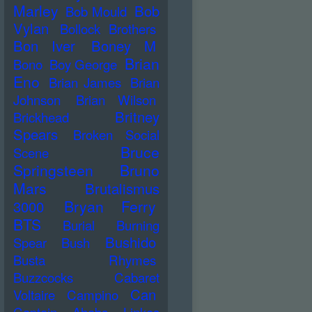
Marley
Bob
Bob Mould
Vylan
Bollock Brothers
Bon Iver
Boney M
Brian
Bono
Boy George
Eno
Brian James
Brian
Johnson
Brian Wilson
Britney
Brickhead
Spears
Broken Social
Bruce
Scene
Springsteen
Bruno
Mars
Brutalismus
Bryan Ferry
3000
BTS
Burial
Burning
Bushido
Spear
Bush
Busta Rhymes
Buzzcocks
Cabaret
Can
Voltaire
Campino
Captain Ahabs Linkes