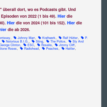
" überall dort, wo es Podcasts gibt. Und
 Episoden von 2022 (1 bis 49).
Hier
die
00).
Hier
die von 2024 (101 bis 152).
Hier
die
hier
die ab 2026.
rrissey
,
Johnny Marr
,
Kraftwerk
,
Ralf Hütter
,
P.
,
Notorious B.I.G.
,
Sting
,
The Police
,
Sly And
George Clinton
,
ESC
,
Rosalia
,
Jimmy Cliff
,
Stone Roses
,
Radiohead
,
Peaches
,
Hattler
,