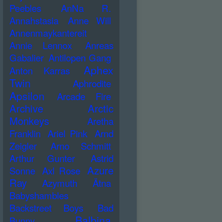
Peebles
AnNa R.
Annahstasia
Anne Will
Annenmaykantereit
Annie Lennox
Anreas
Gabalier
Antilopen Gang
Aphex
Anton Karras
Twin
Aphrodite
Apsilon
Arcade Fire
Archive
Arctic
Monkeys
Aretha
Franklin
Ariel Pink
Arnd
Zeigler
Arno Schmitt
Arthur Gunter
Astrid
Azure
Sonne
Axl Rose
Ray
Azymuth
Ätna
Babyshambles
Backstreet Boys
Bad
Balbina
Bunny