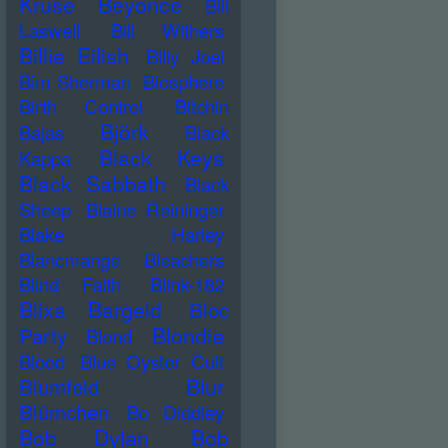
Kruse
Beyonce
Bill
Laswell
Bill Withers
Billie Eilish
Billy Joel
Bim Sherman
Biosphere
Birth Control
Bitchin
Björk
Bajas
Black
Black Keys
Kappa
Black Sabbath
Black
Sheep
Blaine Reininger
Blake Harley
Blancmange
Bleachers
Blind Faith
Blink-182
Blixa Bargeld
Bloc
Blondie
Party
Blond
Blood
Blue Oyster Cult
Blur
Blumfeld
Blümchen
Bo Diddley
Bob Dylan
Bob