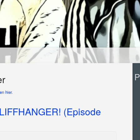
P
er
n hier.
LIFFHANGER! (Episode