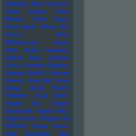
Hilsberg
Alice Coltrane
Alice Cooper
Alice
Merton
Alicia Keys
Alma Naidu
Althea And
Amy
Donna
Winehouse
Andre
3000
Andre Herzberg
Andrea Berg
Andreas
Dorau
Andreas Gabalier
Andrew Eldritch
Andrew
Vachss
Andy Bell
Andy
Andy Fletch
Brings
Fletcher
Andy Smith
Angela Aux
Angelo
Branduardi
Angelo Kelly
Angine de
Angie Stone
Poitrine
Angus Stone
Anja Schneider
Ann