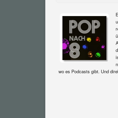
E
u
r
ü
A
d
i
n
wo es Podcasts gibt. Und direk