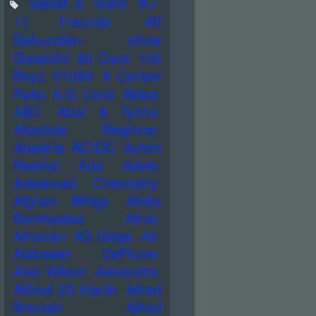
Sweat & Tears
!K7
40
11 Freunde
Sekunden ohne
Gewicht
50 Cent
102
Boyz
01099
A Certain
Abba
Ratio
A.G. Cook
ABC
Abor & Tynna
Absolute Beginner
AC/DC
Abwärts
Achim
Reichel
Ada
Adele
Advanced Chemistry
Afghan Whigs
Afrika
Bambaataa
Afrob
Afroman
AG Geige
Air
Alabaster DePlume
Alan Wilson
Alexandra
Alfred 23 Harth
Alfred
Brendel
Alfred