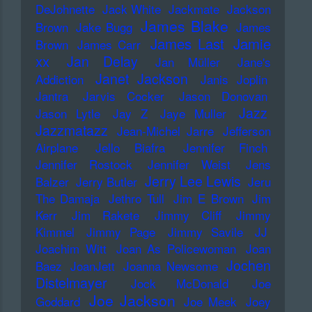
DeJohnette
Jack White
Jackmate
Jackson
James Blake
Brown
Jake Bugg
James
James Last
Jamie
Brown
James Carr
xx
Jan Delay
Jan Müller
Jane's
Janet Jackson
Addiction
Janis Joplin
Jantra
Jarvis Cocker
Jason Donovan
Jazz
Jason Lytle
Jay Z
Jaye Muller
Jazzmatazz
Jean-Michel Jarre
Jefferson
Airplane
Jello Biafra
Jennifer Finch
Jennifer Rostock
Jennifer Weist
Jens
Jerry Lee Lewis
Balzer
Jerry Butler
Jeru
The Damaja
Jethro Tull
Jim E Brown
Jim
Kerr
Jim Rakete
Jimmy Cliff
Jimmy
Kimmel
Jimmy Page
Jimmy Savile
JJ
Joachim Witt
Joan As Policewoman
Joan
Jochen
Baez
JoanJett
Joanna Newsome
Distelmayer
Jock McDonald
Joe
Joe Jackson
Goddard
Joe Meek
Joey