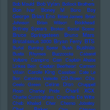
Bob Vylan
Bob Mould
Bollock Brothers
Bon Iver
Boney M
Boy
Bono
Brian Eno
George
Brian James
Brian
Johnson
Brian Wilson
Brickhead
Britney Spears
Broken Social Scene
Bruce Springsteen
Bruno Mars
Bryan Ferry
BTS
Brutalismus 3000
Bushido
Burial
Burning Spear
Bush
Busta Rhymes
Buzzcocks
Cabaret
Can
Voltaire
Campino
Captain Ahabs
Linkes Bein
Captain Beefheart
Carmen
Carole King
Villain
Cassiber
Cate Le
Bon
Caterina Valente
CD-Boxen
CDs
Celine Dion
Ceelo Green
Chappell
Charli XCX
Roan
Charley Pride
Charlie Cunningham
Charlotte De Witte
Cheb Khaled
Cher
Cherno Jobatey
Chet Baker
Chic
Chicago