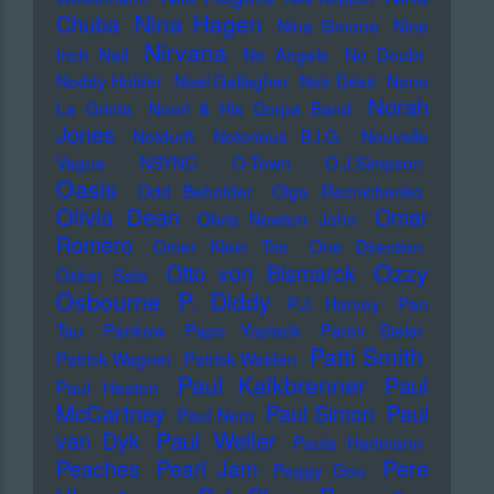
Nina Hagen
Chuba
Nina Simone
Nine
Nirvana
Inch Nail
No Angels
No Doubt
Noddy Holder
Noel Gallagher
Noir Désir
Nono
Norah
La Grinta
Noori & His Dorpa Band
Jones
Notdurft
Notorious B.I.G.
Nouvelle
Vague
NSYNC
O-Town
O.J.Simpson
Oasis
Odd Beholder
Olga Reznichenko
Olivia Dean
Omar
Olivia Newton John
Romero
Omer Klein Trio
One Direction
Ozzy
Otto von Bismarck
Oskar Sala
Osbourne
P. Diddy
P.J. Harvey
Pan
Tau
Pankow
Papo Yoplack
Parov Stelar
Patti Smith
Patrick Wagner
Patrick Walden
Paul Kalkbrenner
Paul
Paul Heaton
McCartney
Paul Simon
Paul
Paul Nero
Paul Weller
van Dyk
Paula Hartmann
Pere
Peaches
Pearl Jam
Peggy Gou