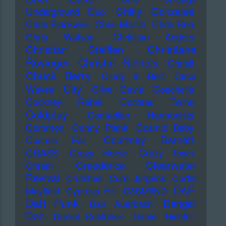
Chilly Gonzales
Underground Duo
Chris Blackwell
Chris Martin
Chris Rea
Chris Watson
Christian Anders
Christiane
Christian Steiffen
Rösinger
Christin Nichols
Christl
Chuck Berry
Cindy & Bert
Circa
City
Waves
Clive Davis
Coachella
Cockney Rebel
Cocteau Twins
Coldplay
Comedian Harmonists
Common
Conny Plank
Cosmic Baby
Courtney Barnett
Cosmic Ear
CRASS
Crazy Horse
Crazy Town
Creedence Clearwater
Cream
Revival
Crutches
Curd Jürgens
Curtis
DAF
Mayfield
Cypress Hill
D3SM6ND
Daft Punk
Danger
Dan Auerbach
Dan
Daniel Küblböck
Daniel Richter