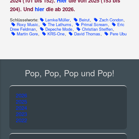
2024 (101 bis 152).
Hier
die von 2025 (153 bis
204). Und
hier
die ab 2026.
Schlüsselworte:
Lemke/Müller
,
Beirut
,
Zach Condon
,
Roxy Music
,
The Lathums
,
Primal Scream
,
Eric
Drew Feldman
,
Depeche Mode
,
Christian Steiffen
,
Martin Gore
,
KRS-One
,
David Thomas
,
Pere Ubu
Pop, Pop, Pop und Pop!
2026
2025
2024
2023
2022