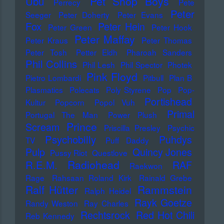
Pet Shop Boys
Ubu
Perrecy
Pete
Peter
Seeger
Peter Doherty
Peter Evans
Fox
Peter Hein
Peter Green
Peter Hook
Peter Maffay
Peter Kraus
Peter Thomas
Peter Tosh
Petter Eldh
Pharoah Sanders
Phil Collins
Phil Lesh
Phil Spector
Photek
Pink Floyd
Pietro Lombardi
Pitbull
Plan B
Plasmatics
Polecats
Poly Styrene
Pop
Pop-
Portishead
Kultur
Popcorn
Popol Vuh
Primal
Portugal The Man
Power Plush
Prince
Scream
Priscilla Presley
Psychic
Psychobilly
Puhdys
TV
Puff Daddy
Pulp
Quincy Jones
Pussy Riot
Questlove
Radiohead
R.E.M.
RAF
Raekwon
Rage
Rahsaan Roland Kirk
Rainald Grebe
Ralf Hütter
Rammstein
Ralph Heidel
Rayk Goetze
Randy Weston
Ray Charles
Rechtsrock
Red Hot Chili
Reb Kennedy