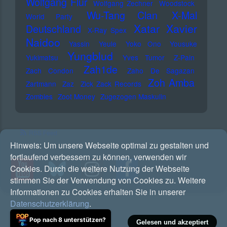
Wolfgang Flür
Wolfgang Zechner
Woodstock
Wu-Tang Clan
X-Mal
World Party
Xatar
Xavier
Deutschland
X-Ray Spex
Naidoo
Yassin
Yeule
Yoko Ono
Yousuke
Yungblud
Yukimatsu
Yves Tumor
Z-Pain
Zah1de
Zach Condon
Zaho De Sagazan
Zoh Amba
Zartmann
Zaz
Zick Zack Records
Zombies
Zoot Money
Zugezogen Maskulin
RSS Feed
Hinweis:
Um unsere Webseite optimal zu gestalten und
fortlaufend verbessern zu können, verwenden wir
Cookies. Durch die weitere Nutzung der Webseite
stimmen Sie der Verwendung von Cookies zu. Weitere
Informationen zu Cookies erhalten Sie in unserer
Datenschutzerklärung
.
Pop nach 8 unterstützen?
Gelesen und akzeptiert