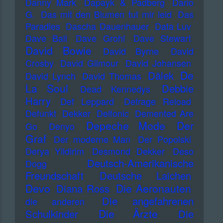
Danny Mark
Dapayk & Padberg
Dario
G.
Das mit den Blumen tut mir leid
Das
Paradies
Dascha Dauenhauer
Data Luv
Dave Ball
Dave Grohl
Dave Stewart
David Bowie
David Byrne
David
Crosby
David Gilmour
David Johansen
De
Dälek
David Lynch
David Thomas
La Soul
Debbie
Dead Kennedys
Harry
Def Leppard
Defrage Reload
Defunkt
Dekker
Delfonic
Demented Are
Depeche Mode
Der
Go
Denyo
Graf
Der moderne Man
Der Popolski
Derya Yildirim
Desmond Dekker
Deso
Deutsch-Amerikanische
Dogg
Freundschaft
Deutsche Laichen
Devo
Die Aeronauten
Diana Ross
Die angefahrenen
die anderen
Die Ärzte
Schulkinder
Die