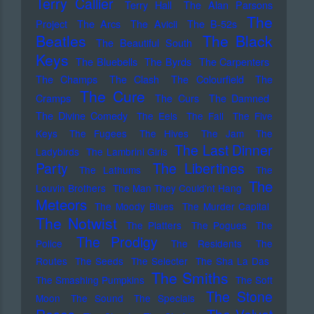
Terry Callier
Terry Hall
The Alan Parsons
The
Project
The Arcs
The Avicii
The B-52s
Beatles
The Black
The Beautiful South
Keys
The Bluebells
The Byrds
The Carpenters
The Champs
The Clash
The Colourfield
The
The Cure
Cramps
The Curs
The Damned
The Divine Comedy
The Eels
The Fall
The Five
Keys
The Fugees
The Hives
The Jam
The
The Last Dinner
Ladybirds
The Lambrini Girls
Party
The Libertines
The Lathums
The
The
Louvin Brothers
The Man They Could'nt Hang
Meteors
The Moody Blues
The Murder Capital
The Notwist
The Platters
The Pogues
The
The Prodigy
Police
The Residents
The
Routes
The Seeds
The Selecter
The Sha La Das
The Smiths
The Smashing Pumpkins
The Soft
The Stone
Moon
The Sound
The Specials