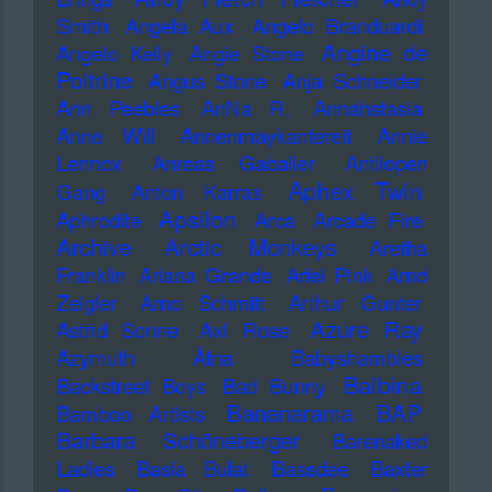
Smith
Angela Aux
Angelo Branduardi
Angine de
Angelo Kelly
Angie Stone
Poitrine
Angus Stone
Anja Schneider
Ann Peebles
AnNa R.
Annahstasia
Anne Will
Annenmaykantereit
Annie
Lennox
Anreas Gabalier
Antilopen
Aphex Twin
Gang
Anton Karras
Apsilon
Aphrodite
Arca
Arcade Fire
Archive
Arctic Monkeys
Aretha
Franklin
Ariana Grande
Ariel Pink
Arnd
Zeigler
Arno Schmitt
Arthur Gunter
Azure Ray
Astrid Sonne
Axl Rose
Azymuth
Ätna
Babyshambles
Balbina
Backstreet Boys
Bad Bunny
Bananarama
BAP
Bamboo Artists
Barbara Schöneberger
Barenaked
Ladies
Basia Bulat
Bassdee
Baxter