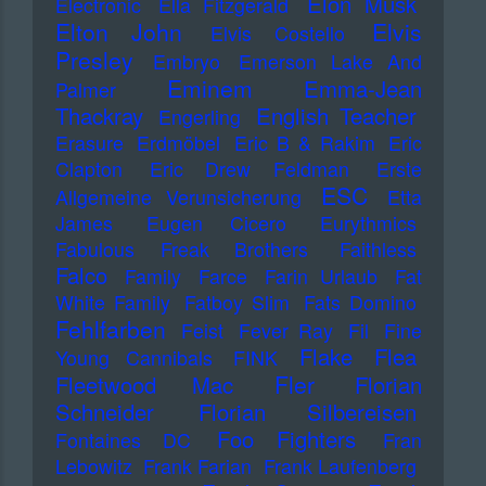
Elon Musk
Electronic
Ella Fitzgerald
Elton John
Elvis
Elvis Costello
Presley
Embryo
Emerson Lake And
Eminem
Emma-Jean
Palmer
Thackray
English Teacher
Engerling
Erasure
Erdmöbel
Eric B & Rakim
Eric
Clapton
Eric Drew Feldman
Erste
ESC
Allgemeine Verunsicherung
Etta
James
Eugen Cicero
Eurythmics
Fabulous Freak Brothers
Faithless
Falco
Family
Farce
Farin Urlaub
Fat
White Family
Fatboy Slim
Fats Domino
Fehlfarben
Feist
Fever Ray
Fil
Fine
Flake
Flea
Young Cannibals
FINK
Fler
Fleetwood Mac
Florian
Schneider
Florian Silbereisen
Foo Fighters
Fontaines DC
Fran
Lebowitz
Frank Farian
Frank Laufenberg