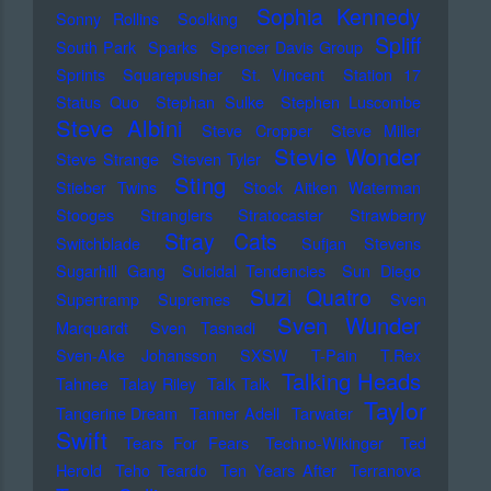
Sophia Kennedy
Sonny Rollins
Soolking
Spliff
South Park
Sparks
Spencer Davis Group
Sprints
Squarepusher
St. Vincent
Station 17
Status Quo
Stephan Sulke
Stephen Luscombe
Steve Albini
Steve Cropper
Steve Miller
Stevie Wonder
Steve Strange
Steven Tyler
Sting
Stieber Twins
Stock Aitken Waterman
Stooges
Stranglers
Stratocaster
Strawberry
Stray Cats
Switchblade
Sufjan Stevens
Sugarhill Gang
Suicidal Tendencies
Sun Diego
Suzi Quatro
Supertramp
Supremes
Sven
Sven Wunder
Marquardt
Sven Tasnadi
Sven-Ake Johansson
SXSW
T-Pain
T.Rex
Talking Heads
Tahnee
Talay Riley
Talk Talk
Taylor
Tangerine Dream
Tanner Adell
Tarwater
Swift
Tears For Fears
Techno-Wikinger
Ted
Herold
Teho Teardo
Ten Years After
Terranova