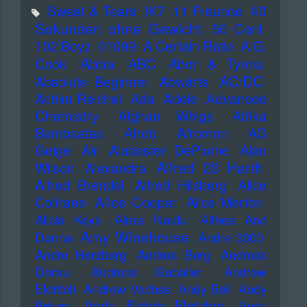
40
Sweat & Tears
!K7
11 Freunde
Sekunden ohne Gewicht
50 Cent
102 Boyz
01099
A Certain Ratio
A.G.
Abba
Cook
ABC
Abor & Tynna
AC/DC
Absolute Beginner
Abwärts
Advanced
Achim Reichel
Ada
Adele
Chemistry
Afghan Whigs
Afrika
Bambaataa
Afrob
Afroman
AG
Geige
Air
Alabaster DePlume
Alan
Alfred 23 Harth
Wilson
Alexandra
Alfred Brendel
Alfred Hilsberg
Alice
Alice Cooper
Coltrane
Alice Merton
Alicia Keys
Alma Naidu
Althea And
Amy Winehouse
Donna
Andre 3000
Andre Herzberg
Andrea Berg
Andreas
Dorau
Andreas Gabalier
Andrew
Eldritch
Andrew Vachss
Andy Bell
Andy
Andy Fletch Fletcher
Brings
Andy