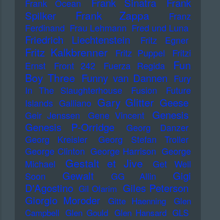
Frank Sinatra
Frank
Frank Ocean
Frank Zappa
Spilker
Franz
Ferdinand
Frau Lehmann
Fred und Luna
Friedrich Liechtenstein
Fritz Egner
Fritz Kalkbrenner
Fritz Puppel
Fritzi
Fun
Ernst
Front 242
Fuerza Regida
Boy Three
Funny van Dannen
Fury
In The Slaughterhouse
Fusion
Future
Gary Glitter
Geese
Islands
Galliano
Genesis
Geir Jenssen
Gene Vincent
Genesis P-Orridge
Georg Danzer
Georg Kreisler
Georg Stefan Troller
George Clinton
George Harrison
George
Gestalt et Jive
Michael
Get Well
Gewalt
Gigi
Soon
GG Allin
D'Agostino
Giles Peterson
Gil Ofarim
Giorgio Moroder
Gitte Haenning
Glen
Campbell
Glen Gould
Glen Hansard
GLS