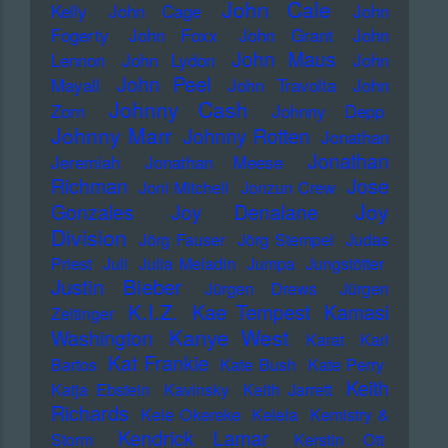
John Cale
Kelly
John Cage
John
Fogerty
John Foxx
John Grant
John
John Maus
Lennon
John Lydon
John
John Peel
Mayall
John Travolta
John
Johnny Cash
Zorn
Johnny Depp
Johnny Marr
Johnny Rotten
Jonathan
Jonathan
Jeremiah
Jonathan Meese
Richman
Jose
Joni Mitchell
Jonzun Crew
Joy
Gonzales
Joy Denalane
Division
Jörg Fauser
Jörg Stempel
Judas
Priest
Juli
Julia Meladin
Jumpa
Jungstötter
Justin Bieber
Jürgen Drews
Jürgen
K.I.Z.
Kae Tempest
Kamasi
Zeltinger
Kanye West
Washington
Karat
Karl
Kat Frankie
Bartos
Kate Bush
Kate Perry
Keith
Katja Ebstein
Kavinsky
Keith Jarrett
Richards
Kele Okereke
Kelela
Kemistry &
Kendrick Lamar
Storm
Kerstin Ott