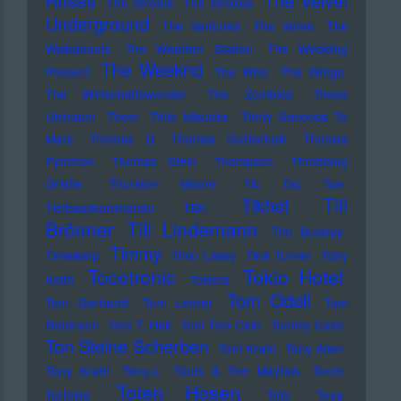
Roses
The Velvet
The Streets
The Strokes
Underground
The Ventures
The Verve
The
Walkabouts
The Weather Station
The Wedding
The Weeknd
Present
The Who
The Wings
The Wirtschaftswunder
The Zombies
Thees
Uhlmann
Them
Thilo Mischke
Thirty Seconds To
Mars
Thomas D
Thomas Gottschalk
Thomas
Pynchon
Thomas Stein
Thompson
Throbbing
Gristle
Thurston Moore
Tic Tac Toe
Till
Tikhet
Tiefbasskommando TBK
Brönner
Till Lindemann
Tim Buckley
Timmy
Timewarp
Timo Lassy
Tina Turner
Toby
Tocotronic
Tokio Hotel
Keith
Tokens
Tom Odell
Tom Gerhardt
Tom Lehrer
Tom
Robinson
Tom T. Hall
Tom Tom Club
Tommy Cash
Ton Steine Scherben
Toni Krahl
Tony Allen
Tony Krahl
Tony-L
Toots & The Maytals
Torch
Toten Hosen
Tortoise
Toto
Toya