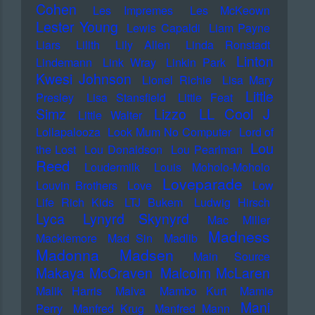
Cohen
Les Impremes
Les McKeown
Lester Young
Lewis Capaldi
Liam Payne
Liars
Lilith
Lily Allen
Linda Ronstadt
Linton
Lindemann
Link Wray
Linkin Park
Kwesi Johnson
Lionel Richie
Lisa Mary
Little
Presley
Lisa Stansfield
Little Feat
LL Cool J
Simz
Lizzo
Little Walter
Lollapalooza
Look Mum No Computer
Lord of
Lou
the Lost
Lou Donaldson
Lou Pearlman
Reed
Loudermilk
Louis Moholo-Moholo
Loveparade
Louvin Brothers
Love
Low
Life Rich Kids
LTJ Bukem
Ludwig Hirsch
Lyca
Lynyrd Skynyrd
Mac Miller
Madness
Macklemore
Mad Sin
Madlib
Madonna
Madsen
Main Source
Makaya McCraven
Malcolm McLaren
Malik Harris
Malva
Mambo Kurt
Mamie
Mani
Perry
Manfred Krug
Manfred Mann