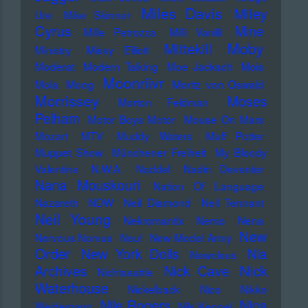
Miles Davis
Miley
Ure
Mike Skinner
Cyrus
Mine
Mille Petrozza
Milli Vanilli
Moby
Mittekill
Ministry
Missy Elliott
Moderat
Modern Talking
Moe Jacksch
Mois
Moonriivr
Mola
Moog
Moritz von Oswald
Morrissey
Moses
Morton Feldman
Pelham
Motor Boys Motor
Mouse On Mars
Mozart
MTV
Muddy Waters
Muff Potter
Muppet Show
Münchener Freiheit
My Bloody
Valentine
N.W.A.
Naddel
Nadin Deventer
Nana Mouskouri
Nation Of Language
Nazareth
NDW
Neil Diamond
Neil Tennant
Neil Young
Nekromantix
Nemo
Nena
New
Nervous Norvus
Neu!
New Model Army
Order
New York Dolls
Nia
Newcleus
Nick
Archives
Nick Cave
Nichtseattle
Waterhouse
Nickelback
Nico
Nikko
Nile Rogers
Nina
Weidemann
Nils Keppel