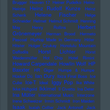
Brugger
Heaven 17
Heiner Pudelko
Heino
Heinz Rudolf Kunze
Heintje
Heinz
Helene Fischer
Schenk
Helge
Schneider
Helmet
Helmut Schmidt
Henning
Herbert
May
Henry Rollins
Grönemeyer
Herman Brood
Hermeto
Pascoal
HipHop Made in Germany
Hitler
Hitster
Holger Czukay
Honolulu Mountain
Horst Lichter
Daffodils
Horst
Weidenmüller
Hot Chip
Hotel Rimini
Howard Carpendale
Howlin Wolf
HP
Baxxter
HR Giger
Humpe & Humpe
Ian Dury
Hüsker Dü
Ibiza Final Boss
Ice
Iggy Pop
Ice-T
Cube
Ideal
Ike White
Ikkimel
Ikke Hüftgold
Il Civetto
Ina Deter
Ina Müller
International Music
Interzone
Irene Schweizer
Irmin Schmidt
Iron Maiden
Isaak
Isaiah Collier
Jack Antonoff
Jack