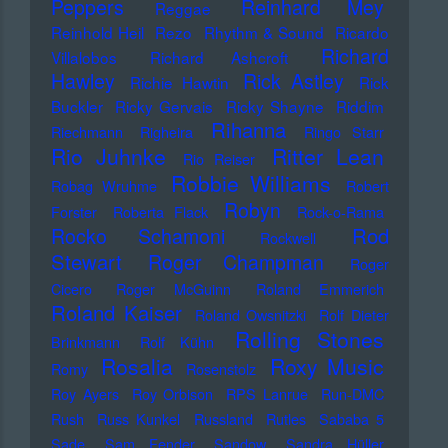
Peppers
Reinhard Mey
Reggae
Reinhold Heil
Rezo
Rhythm & Sound
Ricardo
Richard
Villalobos
Richard Ashcroft
Hawley
Rick Astley
Richie Hawtin
Rick
Buckler
Ricky Gervais
Ricky Shayne
Riddim
Rihanna
Riechmann
Righeira
Ringo Starr
Rio Juhnke
Ritter Lean
Rio Reiser
Robbie Williams
Robag Wruhme
Robert
Robyn
Forster
Roberta Flack
Rock-o-Rama
Rod
Rocko Schamoni
Rockwell
Stewart
Roger Champman
Roger
Cicero
Roger McGuinn
Roland Emmerich
Roland Kaiser
Roland Owsnitzki
Rolf Dieter
Rolling Stones
Brinkmann
Rolf Kühn
Rosalia
Roxy Music
Romy
Rosenstolz
Roy Ayers
Roy Orbison
RPS Lanrue
Run-DMC
Rush
Russ Kunkel
Russland
Rutles
Sababa 5
Sade
Sam Fender
Sandow
Sandra Hüller