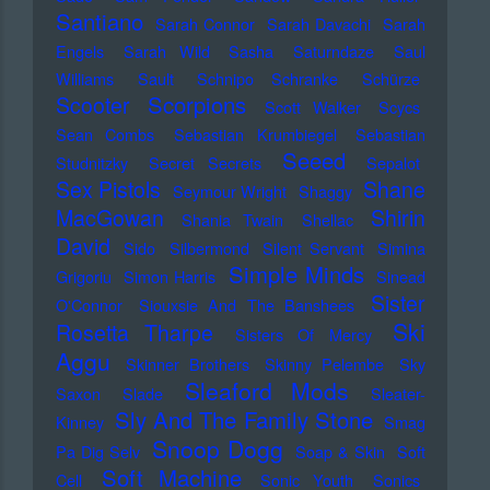
Santiano
Sarah Connor
Sarah Davachi
Sarah
Engels
Sarah Wild
Sasha
Saturndaze
Saul
Williams
Sault
Schnipo Schranke
Schürze
Scorpions
Scooter
Scott Walker
Scycs
Sean Combs
Sebastian Krumbiegel
Sebastian
Seeed
Studnitzky
Secret Secrets
Sepalot
Sex Pistols
Shane
Seymour Wright
Shaggy
MacGowan
Shirin
Shania Twain
Shellac
David
Sido
Silbermond
Silent Servant
Simina
Simple Minds
Grigoriu
Simon Harris
Sinead
Sister
O'Connor
Siouxsie And The Banshees
Ski
Rosetta Tharpe
Sisters Of Mercy
Aggu
Skinner Brothers
Skinny Pelembe
Sky
Sleaford Mods
Saxon
Slade
Sleater-
Sly And The Family Stone
Kinney
Smag
Snoop Dogg
Pa Dig Selv
Soap & Skin
Soft
Soft Machine
Cell
Sonic Youth
Sonics