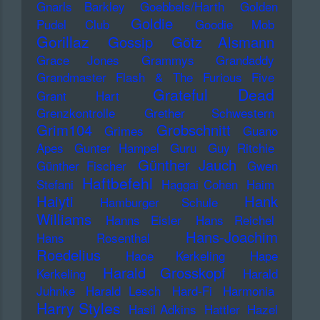
Gnarls Barkley
Goebbels/Harth
Golden
Goldie
Pudel Club
Goodie Mob
Gorillaz
Gossip
Götz Alsmann
Grace Jones
Grammys
Grandaddy
Grandmaster Flash & The Furious Five
Grateful Dead
Grant Hart
Grenzkontrolle
Grether Schwestern
Grim104
Grobschnitt
Grimes
Guano
Apes
Gunter Hampel
Guru
Guy Ritchie
Günther Jauch
Günther Fischer
Gwen
Haftbefehl
Stefani
Haggai Cohen
Haim
Haiyti
Hank
Hamburger Schule
Williams
Hanns Eisler
Hans Reichel
Hans-Joachim
Hans Rosenthal
Roedelius
Haoe Kerkeling
Hape
Harald Grosskopf
Kerkeling
Harald
Juhnke
Harald Lesch
Hard-Fi
Harmonia
Harry Styles
Hasil Adkins
Hattler
Hazel