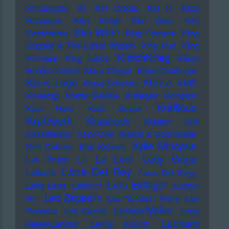
Khruangbin
KI
KId Creole
KId P.
KIda
Ramadan
KIev Stingl
KIm Deal
KIm
KIm Wilde
Kardashian
KIng Crimson
KIng
Gizzard & The Lizard Wizard
KIng Kurt
KIng
KItschKrieg
Princess
KIng Tubby
Klaas
Heufer-Umlauf
Klaus Dinger
Klaus Doldinger
Klez.e
Klaus Lage
Klaus Schulze
KMD
Kneecap
Koefte DeVille
Kollegah
Kompakt
Kraftklub
Kool Herc
Kool Savas
Kraftwerk
Krautrock
Kreator
Kris
Kristofferson
KRS-One
Kruder & Dorfmeister
Kylie Minogue
Kurt Cobain
Kurt Krömer
Lady Gaga
La Lom
L.A. Priest
L7
Lana Del Rey
Laibach
Lana Del Reyy
Lars Eidinger
Lang Lang
Lankum
Lauryn
Led Zeppelin
Hill
Lee "Scratch" Perry
Lee
Lemke/Müller
Ranaldo
Leif Garrett
Lena
Leonard
Meyer-Landrut
Lenny Kravitz