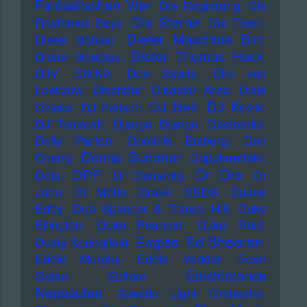
Fantastischen Vier
Die Regierung
Die
Die Sterne
Rhythmus Boys
Die Türen
Dieter Maschine Birr
Dieter Bohlen
Dieter Thomas Heck
Dieter Moebius
DiIV
DIKKA
Dire Straits
Dirk von
Lowtzow
Disarstar
Disaster Area
Dixie
DJ Koze
DJ Hell
Chicks
DJ Fetisch
DJ Tomcraft
Django Django
Doctorella
Dolly Parton
Dominik Eulberg
Don
Donna Summer
Cherry
Dopplereffekt
Dr Dre
DPP
Dota
Dr Demento
Dr
John
Dr Motte
Drake
DSDS
Duane
Eddy
Dub Spencer & Trance Hill
Duke
Ellington
Duke Pearson
Duke Reid
Ed Sheeran
Eagles
Dusty Springfield
Eddie Murphy
Eddie Vedder
Eden
Einstürzende
Golan
Editors
Neubauten
Electric Light Orchestra