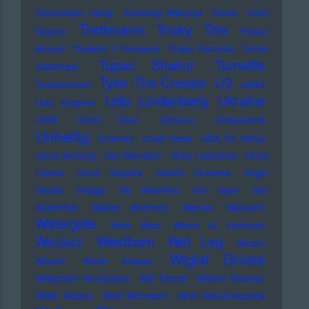
Transvision Vamp
Traveling Wilburys
Travis
Trent
Trettmann
Trio
Tricky
Reznor
Tristan
Brusch
Tristwch Y Fenywod
Trojan Records
Tunde
Tupac Shakur
Turnstile
Adebimpe
U2
Tyler The Creator
Tuxedomoon
UB40
Udo Lindenberg
Ukraine
Udo Jürgens
UKW
Ulrich Tukur
Ultravox
Underworld
Unheilig
Unionen
Uriah Heep
USA for Africa
Uschi Brüning
Van Morrison
Vicky Leandros
Vince
Clarke
Vince Staples
Violent Femmes
Virgin
Steele
Visage
Viv Albertine
Von Spar
Von
Südenfed
Walker Brothers
Wanda
Warpaint
Watergate
Web Web
Weird Al Yankovic
Westbam
WeJazz
Wet Leg
Wham
Wiglaf Droste
Wham!
White Stripes
Wildecker Herzbuben
Will Ferrell
William Shatner
Willie Nelson
Wolf Biermann
Wolf Wondratschek