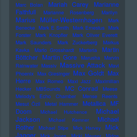
Mariah Carey
Marianne
Marc Bolan
Faithfull
Marianne Rosenberg
Marilyn
Marius Müller-Westernhagen
Mark
Benecke
Mark E Smith
Mark Ernestus
Mark
Forster
Mark Knopfler
Mark Oliver Everett
Mark Saunders
Mark Zuckerberg
Markus
Martin
Kavka
Marlo Grosshardt
Marteria
Martin Gore
Böttcher
Marusha
Marvin
Massive Attack
Rainwater
Massiv
Mavi
Max Goldt
Max
Phoenix
Max Giesinger
Herre
Max Romeo
Maxi Jazz
Maximilian
MC Conrad
Hecker
MBSounds
Meese
Melody's Echo Chamber
Mense Reents
Metallica
MF
Mesut Özil
Metal Hammer
Michael
Doom
Michael Hutchence
Jackson
Michael
Michael Kemner
Mick
Rother
Michael Stipe
Mick Harvey
Jagger
Mick Jones
Micki Meuser
Midge