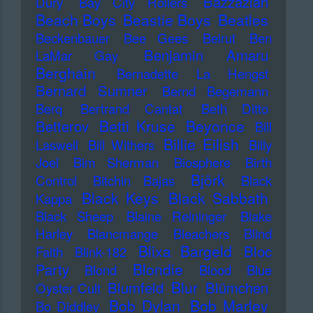
Bazzazian
Dury
Bay City Rollers
Beach Boys
Beastie Boys
Beatles
Beckenbauer
Bee Gees
Beirut
Ben
Benjamin Amaru
LaMar Gay
Berghain
Bernadette La Hengst
Bernard Sumner
Bernd Begemann
Berq
Bertrand Cantat
Beth Ditto
Betti Kruse
Beyonce
Betterov
Bill
Billie Eilish
Laswell
Bill Withers
Billy
Joel
Bim Sherman
Biosphere
Birth
Björk
Control
Bitchin Bajas
Black
Black Keys
Black Sabbath
Kappa
Black Sheep
Blaine Reininger
Blake
Harley
Blancmange
Bleachers
Blind
Blixa Bargeld
Bloc
Faith
Blink-182
Blondie
Party
Blond
Blood
Blue
Blur
Blumfeld
Blümchen
Oyster Cult
Bob Dylan
Bob Marley
Bo Diddley