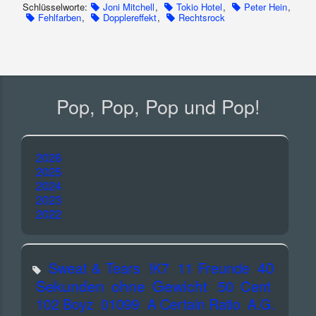
Schlüsselworte:
Joni Mitchell
,
Tokio Hotel
,
Peter Hein
,
Fehlfarben
,
Dopplereffekt
,
Rechtsrock
Pop, Pop, Pop und Pop!
2026
2025
2024
2023
2022
40
Sweat & Tears
!K7
11 Freunde
Sekunden ohne Gewicht
50 Cent
102 Boyz
01099
A Certain Ratio
A.G.