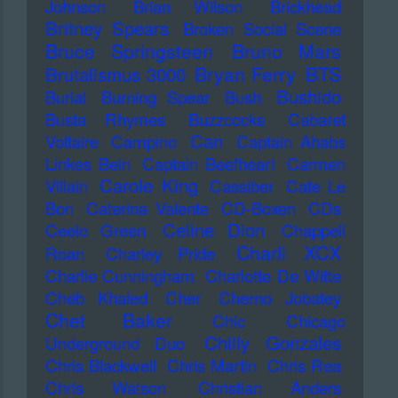
Johnson
Brian Wilson
Brickhead
Britney Spears
Broken Social Scene
Bruce Springsteen
Bruno Mars
Bryan Ferry
BTS
Brutalismus 3000
Bushido
Burial
Burning Spear
Bush
Busta Rhymes
Buzzcocks
Cabaret
Can
Voltaire
Campino
Captain Ahabs
Linkes Bein
Captain Beefheart
Carmen
Carole King
Villain
Cassiber
Cate Le
Bon
Caterina Valente
CD-Boxen
CDs
Celine Dion
Ceelo Green
Chappell
Charli XCX
Roan
Charley Pride
Charlie Cunningham
Charlotte De Witte
Cheb Khaled
Cher
Cherno Jobatey
Chet Baker
Chic
Chicago
Chilly Gonzales
Underground Duo
Chris Blackwell
Chris Martin
Chris Rea
Chris Watson
Christian Anders