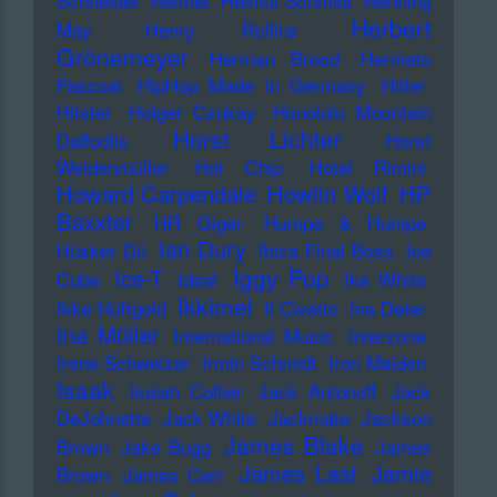
Schneider
Helmet
Helmut Schmidt
Henning
Herbert
May
Henry Rollins
Grönemeyer
Herman Brood
Hermeto
Pascoal
HipHop Made in Germany
Hitler
Hitster
Holger Czukay
Honolulu Mountain
Horst Lichter
Daffodils
Horst
Weidenmüller
Hot Chip
Hotel Rimini
Howard Carpendale
Howlin Wolf
HP
Baxxter
HR Giger
Humpe & Humpe
Ian Dury
Hüsker Dü
Ibiza Final Boss
Ice
Iggy Pop
Ice-T
Cube
Ideal
Ike White
Ikkimel
Ikke Hüftgold
Il Civetto
Ina Deter
Ina Müller
International Music
Interzone
Irene Schweizer
Irmin Schmidt
Iron Maiden
Isaak
Isaiah Collier
Jack Antonoff
Jack
DeJohnette
Jack White
Jackmate
Jackson
James Blake
Brown
Jake Bugg
James
James Last
Jamie
Brown
James Carr