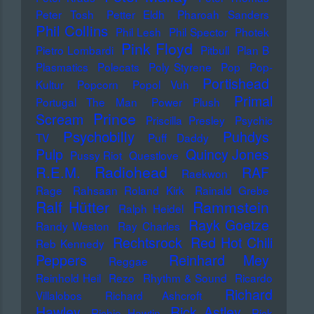
Peter Tosh
Petter Eldh
Pharoah Sanders
Phil Collins
Phil Lesh
Phil Spector
Photek
Pink Floyd
Pietro Lombardi
Pitbull
Plan B
Plasmatics
Polecats
Poly Styrene
Pop
Pop-
Portishead
Kultur
Popcorn
Popol Vuh
Primal
Portugal The Man
Power Plush
Prince
Scream
Priscilla Presley
Psychic
Psychobilly
Puhdys
TV
Puff Daddy
Pulp
Quincy Jones
Pussy Riot
Questlove
Radiohead
R.E.M.
RAF
Raekwon
Rage
Rahsaan Roland Kirk
Rainald Grebe
Ralf Hütter
Rammstein
Ralph Heidel
Rayk Goetze
Randy Weston
Ray Charles
Rechtsrock
Red Hot Chili
Reb Kennedy
Peppers
Reinhard Mey
Reggae
Reinhold Heil
Rezo
Rhythm & Sound
Ricardo
Richard
Villalobos
Richard Ashcroft
Hawley
Rick Astley
Richie Hawtin
Rick