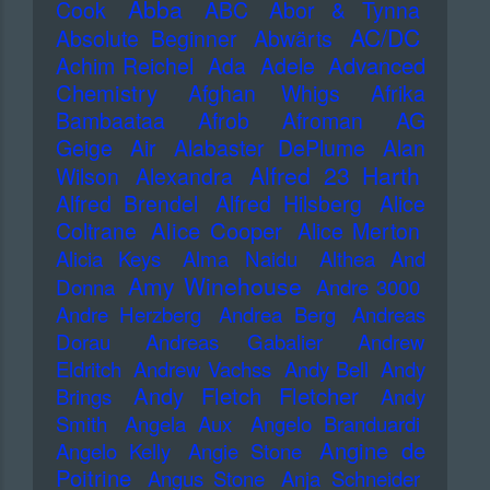
Abba
Cook
ABC
Abor & Tynna
AC/DC
Absolute Beginner
Abwärts
Advanced
Achim Reichel
Ada
Adele
Chemistry
Afghan Whigs
Afrika
Bambaataa
Afrob
Afroman
AG
Geige
Air
Alabaster DePlume
Alan
Alfred 23 Harth
Wilson
Alexandra
Alfred Brendel
Alfred Hilsberg
Alice
Alice Cooper
Coltrane
Alice Merton
Alicia Keys
Alma Naidu
Althea And
Amy Winehouse
Donna
Andre 3000
Andre Herzberg
Andrea Berg
Andreas
Dorau
Andreas Gabalier
Andrew
Eldritch
Andrew Vachss
Andy Bell
Andy
Andy Fletch Fletcher
Brings
Andy
Smith
Angela Aux
Angelo Branduardi
Angine de
Angelo Kelly
Angie Stone
Poitrine
Angus Stone
Anja Schneider