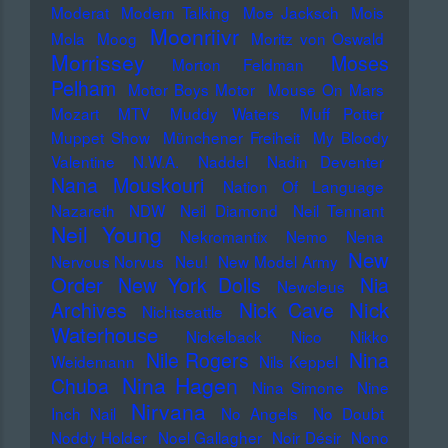
Moderat
Modern Talking
Moe Jacksch
Mois
Moonriivr
Mola
Moog
Moritz von Oswald
Morrissey
Moses
Morton Feldman
Pelham
Motor Boys Motor
Mouse On Mars
Mozart
MTV
Muddy Waters
Muff Potter
Muppet Show
Münchener Freiheit
My Bloody
Valentine
N.W.A.
Naddel
Nadin Deventer
Nana Mouskouri
Nation Of Language
Nazareth
NDW
Neil Diamond
Neil Tennant
Neil Young
Nekromantix
Nemo
Nena
New
Nervous Norvus
Neu!
New Model Army
Order
New York Dolls
Nia
Newcleus
Nick
Archives
Nick Cave
Nichtseattle
Waterhouse
Nickelback
Nico
Nikko
Nile Rogers
Nina
Weidemann
Nils Keppel
Nina Hagen
Chuba
Nina Simone
Nine
Nirvana
Inch Nail
No Angels
No Doubt
Noddy Holder
Noel Gallagher
Noir Désir
Nono