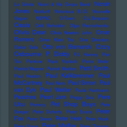
Norah
La Grinta
Noori & His Dorpa Band
Jones
Notdurft
Notorious B.I.G.
Nouvelle
Vague
NSYNC
O-Town
O.J.Simpson
Oasis
Odd Beholder
Olga Reznichenko
Olivia Dean
Omar
Olivia Newton John
Romero
Omer Klein Trio
One Direction
Ozzy
Otto von Bismarck
Oskar Sala
Osbourne
P. Diddy
P.J. Harvey
Pan
Tau
Pankow
Papo Yoplack
Parov Stelar
Patti Smith
Patrick Wagner
Patrick Walden
Paul Kalkbrenner
Paul
Paul Heaton
McCartney
Paul Simon
Paul
Paul Nero
Paul Weller
van Dyk
Paula Hartmann
Pere
Peaches
Pearl Jam
Peggy Gou
Pet Shop Boys
Ubu
Perrecy
Pete
Peter
Seeger
Peter Doherty
Peter Evans
Fox
Peter Hein
Peter Green
Peter Hook
Peter Maffay
Peter Kraus
Peter Thomas