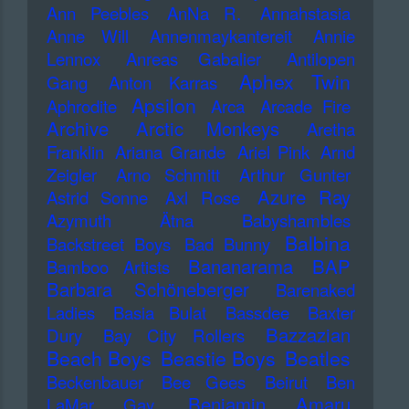
Ann Peebles
AnNa R.
Annahstasia
Anne Will
Annenmaykantereit
Annie
Lennox
Anreas Gabalier
Antilopen
Aphex Twin
Gang
Anton Karras
Apsilon
Aphrodite
Arca
Arcade Fire
Archive
Arctic Monkeys
Aretha
Franklin
Ariana Grande
Ariel Pink
Arnd
Zeigler
Arno Schmitt
Arthur Gunter
Azure Ray
Astrid Sonne
Axl Rose
Azymuth
Ätna
Babyshambles
Balbina
Backstreet Boys
Bad Bunny
Bananarama
BAP
Bamboo Artists
Barbara Schöneberger
Barenaked
Ladies
Basia Bulat
Bassdee
Baxter
Bazzazian
Dury
Bay City Rollers
Beach Boys
Beastie Boys
Beatles
Beckenbauer
Bee Gees
Beirut
Ben
Benjamin Amaru
LaMar Gay