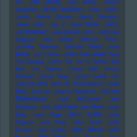
xx
Jan Delay
Jan Müller
Jane's
Janet Jackson
Addiction
Janis Joplin
Jantra
Jarvis Cocker
Jason Donovan
Jazz
Jason Lytle
Jay Z
Jaye Muller
Jazzmatazz
Jean-Michel Jarre
Jefferson
Airplane
Jello Biafra
Jennifer Finch
Jennifer Rostock
Jennifer Weist
Jens
Jerry Lee Lewis
Balzer
Jerry Butler
Jeru
The Damaja
Jethro Tull
Jim E Brown
Jim
Kerr
Jim Rakete
Jimmy Cliff
Jimmy
Kimmel
Jimmy Page
Jimmy Savile
JJ
Joachim Witt
Joan As Policewoman
Joan
Jochen
Baez
JoanJett
Joanna Newsome
Distelmayer
Jock McDonald
Joe
Joe Jackson
Goddard
Joe Meek
Joey
John Cale
Kelly
John Cage
John
Fogerty
John Foxx
John Grant
John
John Maus
Lennon
John Lydon
John