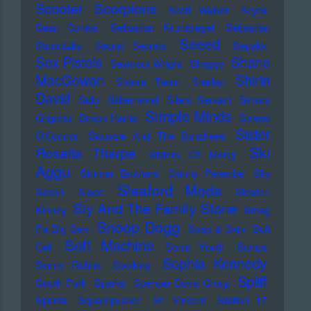
Scorpions
Scooter
Scott Walker
Scycs
Sean Combs
Sebastian Krumbiegel
Sebastian
Seeed
Studnitzky
Secret Secrets
Sepalot
Sex Pistols
Shane
Seymour Wright
Shaggy
MacGowan
Shirin
Shania Twain
Shellac
David
Sido
Silbermond
Silent Servant
Simina
Simple Minds
Grigoriu
Simon Harris
Sinead
Sister
O'Connor
Siouxsie And The Banshees
Ski
Rosetta Tharpe
Sisters Of Mercy
Aggu
Skinner Brothers
Skinny Pelembe
Sky
Sleaford Mods
Saxon
Slade
Sleater-
Sly And The Family Stone
Kinney
Smag
Snoop Dogg
Pa Dig Selv
Soap & Skin
Soft
Soft Machine
Cell
Sonic Youth
Sonics
Sophia Kennedy
Sonny Rollins
Soolking
Spliff
South Park
Sparks
Spencer Davis Group
Sprints
Squarepusher
St. Vincent
Station 17