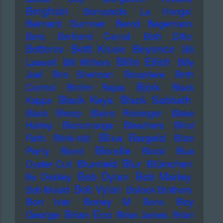
Berghain
Bernadette La Hengst
Bernard Sumner
Bernd Begemann
Berq
Bertrand Cantat
Beth Ditto
Betti Kruse
Beyonce
Betterov
Bill
Billie Eilish
Laswell
Bill Withers
Billy
Joel
Bim Sherman
Biosphere
Birth
Björk
Control
Bitchin Bajas
Black
Black Keys
Black Sabbath
Kappa
Black Sheep
Blaine Reininger
Blake
Harley
Blancmange
Bleachers
Blind
Blixa Bargeld
Bloc
Faith
Blink-182
Blondie
Party
Blond
Blood
Blue
Blur
Blumfeld
Blümchen
Oyster Cult
Bob Dylan
Bob Marley
Bo Diddley
Bob Vylan
Bob Mould
Bollock Brothers
Bon Iver
Boney M
Boy
Bono
Brian Eno
George
Brian James
Brian