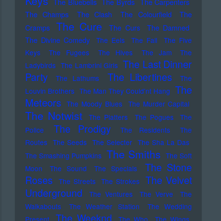
Keys
The Bluebells
The Byrds
The Carpenters
The Champs
The Clash
The Colourfield
The
The Cure
Cramps
The Curs
The Damned
The Divine Comedy
The Eels
The Fall
The Five
Keys
The Fugees
The Hives
The Jam
The
The Last Dinner
Ladybirds
The Lambrini Girls
Party
The Libertines
The Lathums
The
The
Louvin Brothers
The Man They Could'nt Hang
Meteors
The Moody Blues
The Murder Capital
The Notwist
The Platters
The Pogues
The
The Prodigy
Police
The Residents
The
Routes
The Seeds
The Selecter
The Sha La Das
The Smiths
The Smashing Pumpkins
The Soft
The Stone
Moon
The Sound
The Specials
Roses
The Velvet
The Streets
The Strokes
Underground
The Ventures
The Verve
The
Walkabouts
The Weather Station
The Wedding
The Weeknd
Present
The Who
The Wings