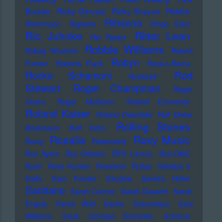
Buckler
Ricky Gervais
Ricky Shayne
Riddim
Rihanna
Riechmann
Righeira
Ringo Starr
Rio Juhnke
Ritter Lean
Rio Reiser
Robbie Williams
Robag Wruhme
Robert
Robyn
Forster
Roberta Flack
Rock-o-Rama
Rod
Rocko Schamoni
Rockwell
Stewart
Roger Champman
Roger
Cicero
Roger McGuinn
Roland Emmerich
Roland Kaiser
Roland Owsnitzki
Rolf Dieter
Rolling Stones
Brinkmann
Rolf Kühn
Rosalia
Roxy Music
Romy
Rosenstolz
Roy Ayers
Roy Orbison
RPS Lanrue
Run-DMC
Rush
Russ Kunkel
Russland
Rutles
Sababa 5
Sade
Sam Fender
Sandow
Sandra Hüller
Santiano
Sarah Connor
Sarah Davachi
Sarah
Engels
Sarah Wild
Sasha
Saturndaze
Saul
Williams
Sault
Schnipo Schranke
Schürze