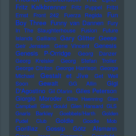
Fritz Kalkbrenner
Fritz Puppel
Fritzi
Fun
Ernst
Front 242
Fuerza Regida
Boy Three
Funny van Dannen
Fury
In The Slaughterhouse
Fusion
Future
Gary Glitter
Geese
Islands
Galliano
Genesis
Geir Jenssen
Gene Vincent
Genesis P-Orridge
Georg Danzer
Georg Kreisler
Georg Stefan Troller
George Clinton
George Harrison
George
Gestalt et Jive
Michael
Get Well
Gewalt
Gigi
Soon
GG Allin
D'Agostino
Giles Peterson
Gil Ofarim
Giorgio Moroder
Gitte Haenning
Glen
Campbell
Glen Gould
Glen Hansard
GLS
Gnarls Barkley
Goebbels/Harth
Golden
Goldie
Pudel Club
Goodie Mob
Gorillaz
Gossip
Götz Alsmann
Grace Jones
Grammys
Grandaddy