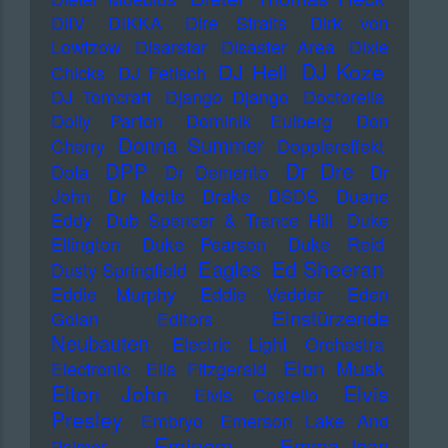
DiIV
DIKKA
Dire Straits
Dirk von
Lowtzow
Disarstar
Disaster Area
Dixie
DJ Koze
DJ Hell
Chicks
DJ Fetisch
DJ Tomcraft
Django Django
Doctorella
Dolly Parton
Dominik Eulberg
Don
Donna Summer
Cherry
Dopplereffekt
Dr Dre
DPP
Dota
Dr Demento
Dr
John
Dr Motte
Drake
DSDS
Duane
Eddy
Dub Spencer & Trance Hill
Duke
Ellington
Duke Pearson
Duke Reid
Ed Sheeran
Eagles
Dusty Springfield
Eddie Murphy
Eddie Vedder
Eden
Einstürzende
Golan
Editors
Neubauten
Electric Light Orchestra
Elon Musk
Electronic
Ella Fitzgerald
Elton John
Elvis
Elvis Costello
Presley
Embryo
Emerson Lake And
Eminem
Emma-Jean
Palmer