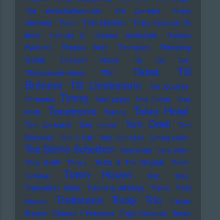
The Wirtschaftswunder
The Zombies
Thees
Uhlmann
Them
Thilo Mischke
Thirty Seconds To
Mars
Thomas D
Thomas Gottschalk
Thomas
Pynchon
Thomas Stein
Thompson
Throbbing
Gristle
Thurston Moore
Tic Tac Toe
Till
Tikhet
Tiefbasskommando TBK
Brönner
Till Lindemann
Tim Buckley
Timmy
Timewarp
Timo Lassy
Tina Turner
Toby
Tocotronic
Tokio Hotel
Keith
Tokens
Tom Odell
Tom Gerhardt
Tom Lehrer
Tom
Robinson
Tom T. Hall
Tom Tom Club
Tommy Cash
Ton Steine Scherben
Toni Krahl
Tony Allen
Tony Krahl
Tony-L
Toots & The Maytals
Torch
Toten Hosen
Tortoise
Toto
Toya
Transvision Vamp
Traveling Wilburys
Travis
Trent
Trettmann
Trio
Tricky
Reznor
Tristan
Brusch
Tristwch Y Fenywod
Trojan Records
Tunde