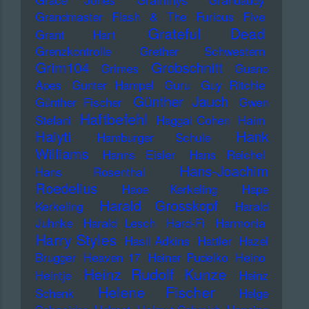
Grandmaster Flash & The Furious Five
Grateful Dead
Grant Hart
Grenzkontrolle
Grether Schwestern
Grim104
Grobschnitt
Grimes
Guano
Apes
Gunter Hampel
Guru
Guy Ritchie
Günther Jauch
Günther Fischer
Gwen
Haftbefehl
Stefani
Haggai Cohen
Haim
Haiyti
Hank
Hamburger Schule
Williams
Hanns Eisler
Hans Reichel
Hans-Joachim
Hans Rosenthal
Roedelius
Haoe Kerkeling
Hape
Harald Grosskopf
Kerkeling
Harald
Juhnke
Harald Lesch
Hard-Fi
Harmonia
Harry Styles
Hasil Adkins
Hattler
Hazel
Brugger
Heaven 17
Heiner Pudelko
Heino
Heinz Rudolf Kunze
Heintje
Heinz
Helene Fischer
Schenk
Helge