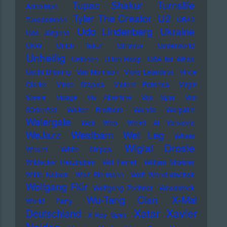
Tupac Shakur
Turnstile
Adebimpe
U2
Tyler The Creator
Tuxedomoon
UB40
Udo Lindenberg
Ukraine
Udo Jürgens
UKW
Ulrich Tukur
Ultravox
Underworld
Unheilig
Unionen
Uriah Heep
USA for Africa
Uschi Brüning
Van Morrison
Vicky Leandros
Vince
Clarke
Vince Staples
Violent Femmes
Virgin
Steele
Visage
Viv Albertine
Von Spar
Von
Südenfed
Walker Brothers
Wanda
Warpaint
Watergate
Web Web
Weird Al Yankovic
Westbam
WeJazz
Wet Leg
Wham
Wiglaf Droste
Wham!
White Stripes
Wildecker Herzbuben
Will Ferrell
William Shatner
Willie Nelson
Wolf Biermann
Wolf Wondratschek
Wolfgang Flür
Wolfgang Zechner
Woodstock
Wu-Tang Clan
X-Mal
World Party
Xatar
Xavier
Deutschland
X-Ray Spex
Naidoo