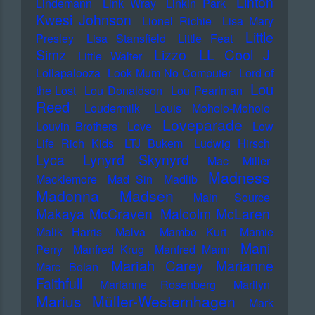
Linton
Lindemann
Link Wray
Linkin Park
Kwesi Johnson
Lionel Richie
Lisa Mary
Little
Presley
Lisa Stansfield
Little Feat
LL Cool J
Simz
Lizzo
Little Walter
Lollapalooza
Look Mum No Computer
Lord of
Lou
the Lost
Lou Donaldson
Lou Pearlman
Reed
Loudermilk
Louis Moholo-Moholo
Loveparade
Louvin Brothers
Love
Low
Life Rich Kids
LTJ Bukem
Ludwig Hirsch
Lyca
Lynyrd Skynyrd
Mac Miller
Madness
Macklemore
Mad Sin
Madlib
Madonna
Madsen
Main Source
Makaya McCraven
Malcolm McLaren
Malik Harris
Malva
Mambo Kurt
Mamie
Mani
Perry
Manfred Krug
Manfred Mann
Mariah Carey
Marianne
Marc Bolan
Faithfull
Marianne Rosenberg
Marilyn
Marius Müller-Westernhagen
Mark