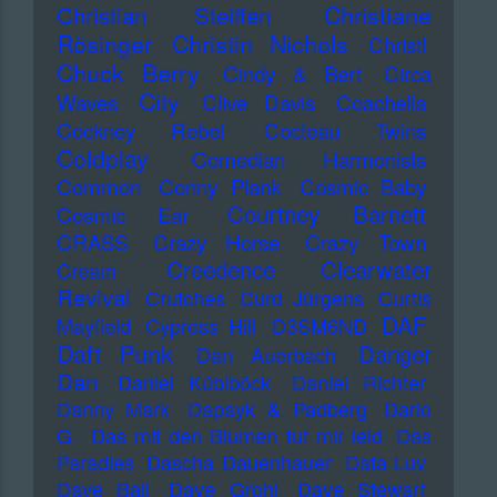
Christiane
Christian Steiffen
Rösinger
Christin Nichols
Christl
Chuck Berry
Cindy & Bert
Circa
City
Waves
Clive Davis
Coachella
Cockney Rebel
Cocteau Twins
Coldplay
Comedian Harmonists
Common
Conny Plank
Cosmic Baby
Courtney Barnett
Cosmic Ear
CRASS
Crazy Horse
Crazy Town
Creedence Clearwater
Cream
Revival
Crutches
Curd Jürgens
Curtis
DAF
Mayfield
Cypress Hill
D3SM6ND
Daft Punk
Danger
Dan Auerbach
Dan
Daniel Küblböck
Daniel Richter
Danny Mark
Dapayk & Padberg
Dario
G.
Das mit den Blumen tut mir leid
Das
Paradies
Dascha Dauenhauer
Data Luv
Dave Ball
Dave Grohl
Dave Stewart