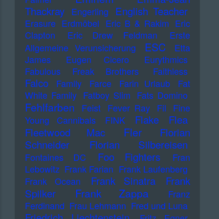
Thackray
English Teacher
Engerling
Erasure
Erdmöbel
Eric B & Rakim
Eric
Clapton
Eric Drew Feldman
Erste
ESC
Allgemeine Verunsicherung
Etta
James
Eugen Cicero
Eurythmics
Fabulous Freak Brothers
Faithless
Falco
Family
Farce
Farin Urlaub
Fat
White Family
Fatboy Slim
Fats Domino
Fehlfarben
Feist
Fever Ray
Fil
Fine
Flake
Flea
Young Cannibals
FINK
Fler
Fleetwood Mac
Florian
Schneider
Florian Silbereisen
Foo Fighters
Fontaines DC
Fran
Lebowitz
Frank Farian
Frank Laufenberg
Frank Sinatra
Frank
Frank Ocean
Frank Zappa
Spilker
Franz
Ferdinand
Frau Lehmann
Fred und Luna
Friedrich Liechtenstein
Fritz Egner