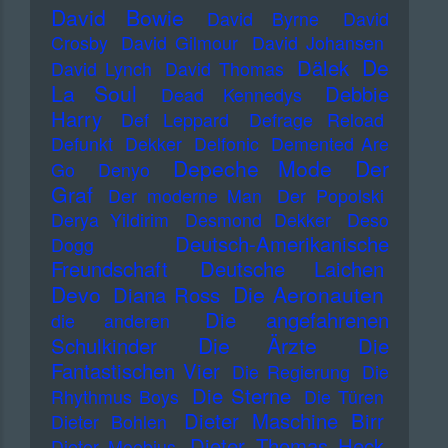
David Bowie
David Byrne
David
Crosby
David Gilmour
David Johansen
De
Dälek
David Lynch
David Thomas
La Soul
Debbie
Dead Kennedys
Harry
Def Leppard
Defrage Reload
Defunkt
Dekker
Delfonic
Demented Are
Depeche Mode
Der
Go
Denyo
Graf
Der moderne Man
Der Popolski
Derya Yildirim
Desmond Dekker
Deso
Deutsch-Amerikanische
Dogg
Freundschaft
Deutsche Laichen
Devo
Die Aeronauten
Diana Ross
Die angefahrenen
die anderen
Die Ärzte
Schulkinder
Die
Fantastischen Vier
Die Regierung
Die
Die Sterne
Rhythmus Boys
Die Türen
Dieter Maschine Birr
Dieter Bohlen
Dieter Thomas Heck
Dieter Moebius