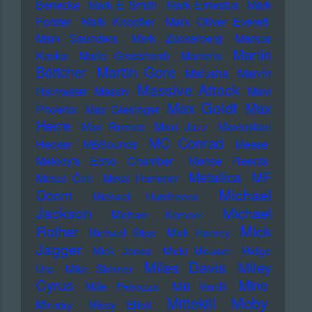
Benecke
Mark E Smith
Mark Ernestus
Mark
Forster
Mark Knopfler
Mark Oliver Everett
Mark Saunders
Mark Zuckerberg
Markus
Martin
Kavka
Marlo Grosshardt
Marteria
Martin Gore
Böttcher
Marusha
Marvin
Massive Attack
Rainwater
Massiv
Mavi
Max Goldt
Max
Phoenix
Max Giesinger
Herre
Max Romeo
Maxi Jazz
Maximilian
MC Conrad
Hecker
MBSounds
Meese
Melody's Echo Chamber
Mense Reents
Metallica
MF
Mesut Özil
Metal Hammer
Michael
Doom
Michael Hutchence
Jackson
Michael
Michael Kemner
Mick
Rother
Michael Stipe
Mick Harvey
Jagger
Mick Jones
Micki Meuser
Midge
Miles Davis
Miley
Ure
Mike Skinner
Cyrus
Mine
Mille Petrozza
Milli Vanilli
Moby
Mittekill
Ministry
Missy Elliott