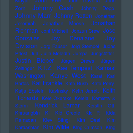
John Peel
Mayall
John Travolta
John
Johnny Cash
Zorn
Johnny Depp
Johnny Marr
Johnny Rotten
Jonathan
Jonathan
Jeremiah
Jonathan Meese
Richman
Jose
Joni Mitchell
Jonzun Crew
Joy
Gonzales
Joy Denalane
Division
Jörg Fauser
Jörg Stempel
Judas
Priest
Juli
Julia Meladin
Jumpa
Jungstötter
Justin Bieber
Jürgen Drews
Jürgen
K.I.Z.
Kae Tempest
Kamasi
Zeltinger
Kanye West
Washington
Karat
Karl
Kat Frankie
Bartos
Kate Bush
Kate Perry
Keith
Katja Ebstein
Kavinsky
Keith Jarrett
Richards
Kele Okereke
Kelela
Kemistry &
Kendrick Lamar
Storm
Kerstin Ott
Khruangbin
KI
KId Creole
KId P.
KIda
Ramadan
KIev Stingl
KIm Deal
KIm
KIm Wilde
Kardashian
KIng Crimson
KIng