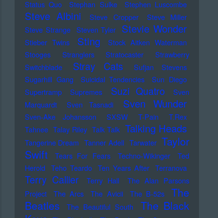
Status Quo
Stephan Sulke
Stephen Luscombe
Steve Albini
Steve Cropper
Steve Miller
Stevie Wonder
Steve Strange
Steven Tyler
Sting
Stieber Twins
Stock Aitken Waterman
Stooges
Stranglers
Stratocaster
Strawberry
Stray Cats
Switchblade
Sufjan Stevens
Sugarhill Gang
Suicidal Tendencies
Sun Diego
Suzi Quatro
Supertramp
Supremes
Sven
Sven Wunder
Marquardt
Sven Tasnadi
Sven-Ake Johansson
SXSW
T-Pain
T.Rex
Talking Heads
Tahnee
Talay Riley
Talk Talk
Taylor
Tangerine Dream
Tanner Adell
Tarwater
Swift
Tears For Fears
Techno-Wikinger
Ted
Herold
Teho Teardo
Ten Years After
Terranova
Terry Callier
Terry Hall
The Alan Parsons
The
Project
The Arcs
The Avicii
The B-52s
Beatles
The Black
The Beautiful South