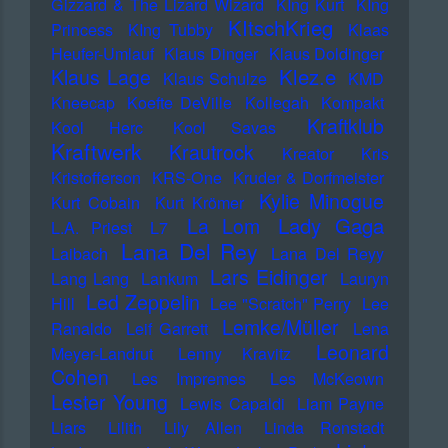
Gizzard & The Lizard Wizard
KIng Kurt
KIng
KItschKrieg
Princess
KIng Tubby
Klaas
Heufer-Umlauf
Klaus Dinger
Klaus Doldinger
Klez.e
Klaus Lage
Klaus Schulze
KMD
Kneecap
Koefte DeVille
Kollegah
Kompakt
Kraftklub
Kool Herc
Kool Savas
Kraftwerk
Krautrock
Kreator
Kris
Kristofferson
KRS-One
Kruder & Dorfmeister
Kylie Minogue
Kurt Cobain
Kurt Krömer
Lady Gaga
La Lom
L.A. Priest
L7
Lana Del Rey
Laibach
Lana Del Reyy
Lars Eidinger
Lang Lang
Lankum
Lauryn
Led Zeppelin
Hill
Lee "Scratch" Perry
Lee
Lemke/Müller
Ranaldo
Leif Garrett
Lena
Leonard
Meyer-Landrut
Lenny Kravitz
Cohen
Les Impremes
Les McKeown
Lester Young
Lewis Capaldi
Liam Payne
Liars
Lilith
Lily Allen
Linda Ronstadt