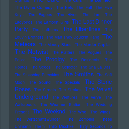
The Divine Comedy
The Eels
The Fall
The Five
Keys
The Fugees
The Hives
The Jam
The
The Last Dinner
Ladybirds
The Lambrini Girls
Party
The Libertines
The Lathums
The
The
Louvin Brothers
The Man They Could'nt Hang
Meteors
The Moody Blues
The Murder Capital
The Notwist
The Platters
The Pogues
The
The Prodigy
Police
The Residents
The
Routes
The Seeds
The Selecter
The Sha La Das
The Smiths
The Smashing Pumpkins
The Soft
The Stone
Moon
The Sound
The Specials
Roses
The Velvet
The Streets
The Strokes
Underground
The Ventures
The Verve
The
Walkabouts
The Weather Station
The Wedding
The Weeknd
Present
The Who
The Wings
The Wirtschaftswunder
The Zombies
Thees
Uhlmann
Them
Thilo Mischke
Thirty Seconds To