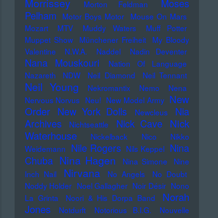
Morrissey
Moses
Morton Feldman
Pelham
Motor Boys Motor
Mouse On Mars
Mozart
MTV
Muddy Waters
Muff Potter
Muppet Show
Münchener Freiheit
My Bloody
Valentine
N.W.A.
Naddel
Nadin Deventer
Nana Mouskouri
Nation Of Language
Nazareth
NDW
Neil Diamond
Neil Tennant
Neil Young
Nekromantix
Nemo
Nena
New
Nervous Norvus
Neu!
New Model Army
Order
New York Dolls
Nia
Newcleus
Nick
Archives
Nick Cave
Nichtseattle
Waterhouse
Nickelback
Nico
Nikko
Nile Rogers
Nina
Weidemann
Nils Keppel
Nina Hagen
Chuba
Nina Simone
Nine
Nirvana
Inch Nail
No Angels
No Doubt
Noddy Holder
Noel Gallagher
Noir Désir
Nono
Norah
La Grinta
Noori & His Dorpa Band
Jones
Notdurft
Notorious B.I.G.
Nouvelle