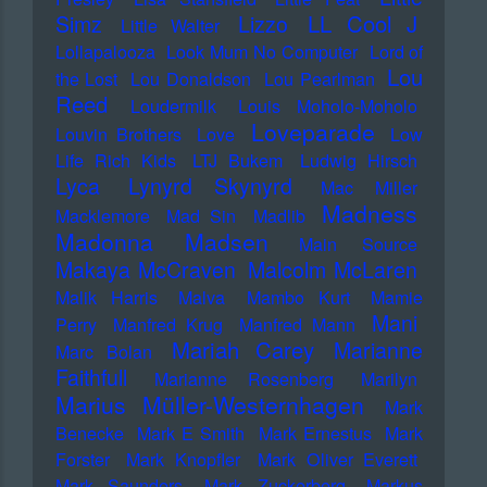
LL Cool J
Simz
Lizzo
Little Walter
Lollapalooza
Look Mum No Computer
Lord of
Lou
the Lost
Lou Donaldson
Lou Pearlman
Reed
Loudermilk
Louis Moholo-Moholo
Loveparade
Louvin Brothers
Love
Low
Life Rich Kids
LTJ Bukem
Ludwig Hirsch
Lyca
Lynyrd Skynyrd
Mac Miller
Madness
Macklemore
Mad Sin
Madlib
Madonna
Madsen
Main Source
Makaya McCraven
Malcolm McLaren
Malik Harris
Malva
Mambo Kurt
Mamie
Mani
Perry
Manfred Krug
Manfred Mann
Mariah Carey
Marianne
Marc Bolan
Faithfull
Marianne Rosenberg
Marilyn
Marius Müller-Westernhagen
Mark
Benecke
Mark E Smith
Mark Ernestus
Mark
Forster
Mark Knopfler
Mark Oliver Everett
Mark Saunders
Mark Zuckerberg
Markus