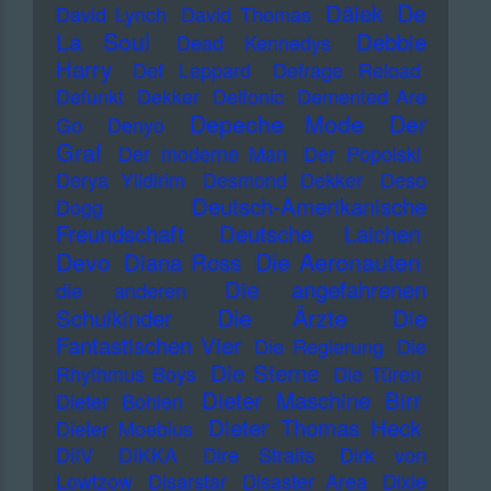
De
Dälek
David Lynch
David Thomas
La Soul
Debbie
Dead Kennedys
Harry
Def Leppard
Defrage Reload
Defunkt
Dekker
Delfonic
Demented Are
Depeche Mode
Der
Go
Denyo
Graf
Der moderne Man
Der Popolski
Derya Yildirim
Desmond Dekker
Deso
Deutsch-Amerikanische
Dogg
Freundschaft
Deutsche Laichen
Devo
Die Aeronauten
Diana Ross
Die angefahrenen
die anderen
Die Ärzte
Schulkinder
Die
Fantastischen Vier
Die Regierung
Die
Die Sterne
Rhythmus Boys
Die Türen
Dieter Maschine Birr
Dieter Bohlen
Dieter Thomas Heck
Dieter Moebius
DiIV
DIKKA
Dire Straits
Dirk von
Lowtzow
Disarstar
Disaster Area
Dixie