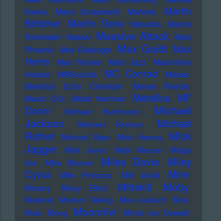
Martin
Kavka
Marlo Grosshardt
Marteria
Martin Gore
Böttcher
Marusha
Marvin
Massive Attack
Rainwater
Massiv
Mavi
Max Goldt
Max
Phoenix
Max Giesinger
Herre
Max Romeo
Maxi Jazz
Maximilian
MC Conrad
Hecker
MBSounds
Meese
Melody's Echo Chamber
Mense Reents
Metallica
MF
Mesut Özil
Metal Hammer
Michael
Doom
Michael Hutchence
Jackson
Michael
Michael Kemner
Mick
Rother
Michael Stipe
Mick Harvey
Jagger
Mick Jones
Micki Meuser
Midge
Miles Davis
Miley
Ure
Mike Skinner
Cyrus
Mine
Mille Petrozza
Milli Vanilli
Moby
Mittekill
Ministry
Missy Elliott
Moderat
Modern Talking
Moe Jacksch
Mois
Moonriivr
Mola
Moog
Moritz von Oswald