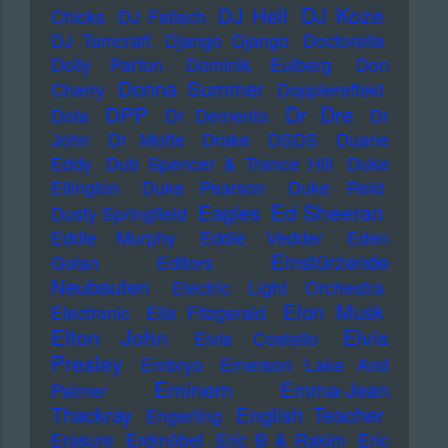
DJ Koze
DJ Hell
Chicks
DJ Fetisch
DJ Tomcraft
Django Django
Doctorella
Dolly Parton
Dominik Eulberg
Don
Donna Summer
Cherry
Dopplereffekt
Dr Dre
DPP
Dota
Dr Demento
Dr
John
Dr Motte
Drake
DSDS
Duane
Eddy
Dub Spencer & Trance Hill
Duke
Ellington
Duke Pearson
Duke Reid
Ed Sheeran
Eagles
Dusty Springfield
Eddie Murphy
Eddie Vedder
Eden
Einstürzende
Golan
Editors
Neubauten
Electric Light Orchestra
Elon Musk
Electronic
Ella Fitzgerald
Elton John
Elvis
Elvis Costello
Presley
Embryo
Emerson Lake And
Eminem
Emma-Jean
Palmer
Thackray
English Teacher
Engerling
Erasure
Erdmöbel
Eric B & Rakim
Eric