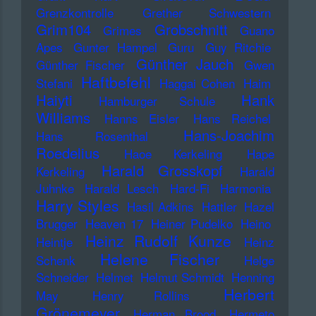
Grenzkontrolle
Grether Schwestern
Grim104
Grobschnitt
Grimes
Guano
Apes
Gunter Hampel
Guru
Guy Ritchie
Günther Jauch
Günther Fischer
Gwen
Haftbefehl
Stefani
Haggai Cohen
Haim
Haiyti
Hank
Hamburger Schule
Williams
Hanns Eisler
Hans Reichel
Hans-Joachim
Hans Rosenthal
Roedelius
Haoe Kerkeling
Hape
Harald Grosskopf
Kerkeling
Harald
Juhnke
Harald Lesch
Hard-Fi
Harmonia
Harry Styles
Hasil Adkins
Hattler
Hazel
Brugger
Heaven 17
Heiner Pudelko
Heino
Heinz Rudolf Kunze
Heintje
Heinz
Helene Fischer
Schenk
Helge
Schneider
Helmet
Helmut Schmidt
Henning
Herbert
May
Henry Rollins
Grönemeyer
Herman Brood
Hermeto