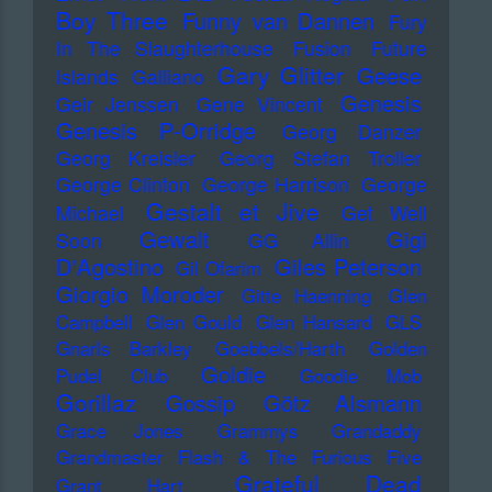
Boy Three
Funny van Dannen
Fury
In The Slaughterhouse
Fusion
Future
Gary Glitter
Geese
Islands
Galliano
Genesis
Geir Jenssen
Gene Vincent
Genesis P-Orridge
Georg Danzer
Georg Kreisler
Georg Stefan Troller
George Clinton
George Harrison
George
Gestalt et Jive
Michael
Get Well
Gewalt
Gigi
Soon
GG Allin
D'Agostino
Giles Peterson
Gil Ofarim
Giorgio Moroder
Gitte Haenning
Glen
Campbell
Glen Gould
Glen Hansard
GLS
Gnarls Barkley
Goebbels/Harth
Golden
Goldie
Pudel Club
Goodie Mob
Gorillaz
Gossip
Götz Alsmann
Grace Jones
Grammys
Grandaddy
Grandmaster Flash & The Furious Five
Grateful Dead
Grant Hart