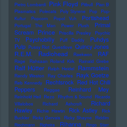
Pink Floyd
Pietro Lombardi
Pitbull
Plan B
Plasmatics
Polecats
Poly Styrene
Pop
Pop-
Portishead
Kultur
Popcorn
Popol Vuh
Primal
Portugal The Man
Power Plush
Prince
Scream
Priscilla Presley
Psychic
Psychobilly
Puhdys
TV
Puff Daddy
Pulp
Quincy Jones
Pussy Riot
Questlove
Radiohead
R.E.M.
RAF
Raekwon
Rage
Rahsaan Roland Kirk
Rainald Grebe
Ralf Hütter
Rammstein
Ralph Heidel
Rayk Goetze
Randy Weston
Ray Charles
Rechtsrock
Red Hot Chili
Reb Kennedy
Peppers
Reinhard Mey
Reggae
Reinhold Heil
Rezo
Rhythm & Sound
Ricardo
Richard
Villalobos
Richard Ashcroft
Hawley
Rick Astley
Richie Hawtin
Rick
Buckler
Ricky Gervais
Ricky Shayne
Riddim
Rihanna
Riechmann
Righeira
Ringo Starr