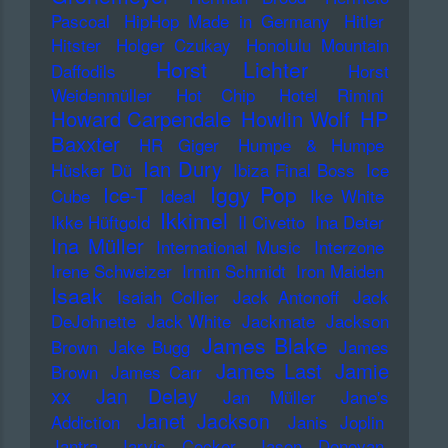
Pascoal
HipHop Made in Germany
Hitler
Hitster
Holger Czukay
Honolulu Mountain
Horst Lichter
Daffodils
Horst
Weidenmüller
Hot Chip
Hotel Rimini
Howard Carpendale
Howlin Wolf
HP
Baxxter
HR Giger
Humpe & Humpe
Ian Dury
Hüsker Dü
Ibiza Final Boss
Ice
Iggy Pop
Ice-T
Cube
Ideal
Ike White
Ikkimel
Ikke Hüftgold
Il Civetto
Ina Deter
Ina Müller
International Music
Interzone
Irene Schweizer
Irmin Schmidt
Iron Maiden
Isaak
Isaiah Collier
Jack Antonoff
Jack
DeJohnette
Jack White
Jackmate
Jackson
James Blake
Brown
Jake Bugg
James
James Last
Jamie
Brown
James Carr
xx
Jan Delay
Jan Müller
Jane's
Janet Jackson
Addiction
Janis Joplin
Jantra
Jarvis Cocker
Jason Donovan