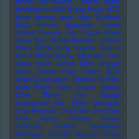
Bruce Springsteen
Bruno Mars
Bryan Ferry
BTS
Brutalismus 3000
Bushido
Burial
Burning Spear
Bush
Busta Rhymes
Buzzcocks
Cabaret
Can
Voltaire
Campino
Captain Ahabs
Linkes Bein
Captain Beefheart
Carmen
Carole King
Villain
Cassiber
Cate Le
Bon
Caterina Valente
CD-Boxen
CDs
Celine Dion
Ceelo Green
Chappell
Charli XCX
Roan
Charley Pride
Charlie Cunningham
Charlotte De Witte
Cheb Khaled
Cher
Cherno Jobatey
Chet Baker
Chic
Chicago
Chilly Gonzales
Underground Duo
Chris Blackwell
Chris Martin
Chris Rea
Chris Watson
Christian Anders
Christiane
Christian Steiffen
Rösinger
Christin Nichols
Christl