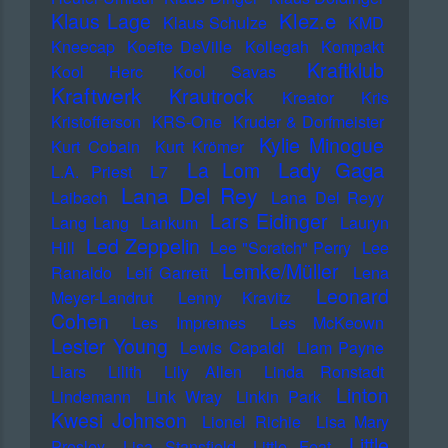
Klez.e
Klaus Lage
Klaus Schulze
KMD
Kneecap
Koefte DeVille
Kollegah
Kompakt
Kraftklub
Kool Herc
Kool Savas
Kraftwerk
Krautrock
Kreator
Kris
Kristofferson
KRS-One
Kruder & Dorfmeister
Kylie Minogue
Kurt Cobain
Kurt Krömer
Lady Gaga
La Lom
L.A. Priest
L7
Lana Del Rey
Laibach
Lana Del Reyy
Lars Eidinger
Lang Lang
Lankum
Lauryn
Led Zeppelin
Hill
Lee "Scratch" Perry
Lee
Lemke/Müller
Ranaldo
Leif Garrett
Lena
Leonard
Meyer-Landrut
Lenny Kravitz
Cohen
Les Impremes
Les McKeown
Lester Young
Lewis Capaldi
Liam Payne
Liars
Lilith
Lily Allen
Linda Ronstadt
Linton
Lindemann
Link Wray
Linkin Park
Kwesi Johnson
Lionel Richie
Lisa Mary
Little
Presley
Lisa Stansfield
Little Feat