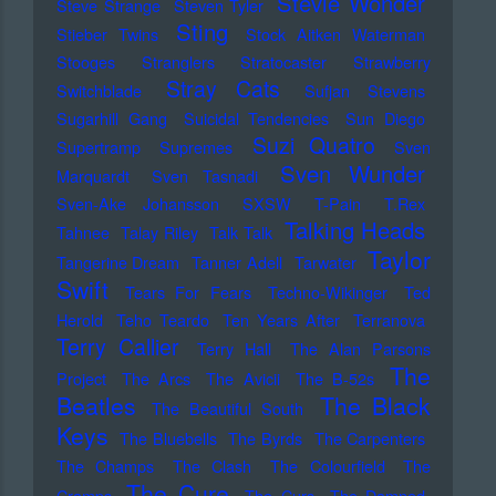
Stevie Wonder
Steve Strange
Steven Tyler
Sting
Stieber Twins
Stock Aitken Waterman
Stooges
Stranglers
Stratocaster
Strawberry
Stray Cats
Switchblade
Sufjan Stevens
Sugarhill Gang
Suicidal Tendencies
Sun Diego
Suzi Quatro
Supertramp
Supremes
Sven
Sven Wunder
Marquardt
Sven Tasnadi
Sven-Ake Johansson
SXSW
T-Pain
T.Rex
Talking Heads
Tahnee
Talay Riley
Talk Talk
Taylor
Tangerine Dream
Tanner Adell
Tarwater
Swift
Tears For Fears
Techno-Wikinger
Ted
Herold
Teho Teardo
Ten Years After
Terranova
Terry Callier
Terry Hall
The Alan Parsons
The
Project
The Arcs
The Avicii
The B-52s
Beatles
The Black
The Beautiful South
Keys
The Bluebells
The Byrds
The Carpenters
The Champs
The Clash
The Colourfield
The
The Cure
Cramps
The Curs
The Damned