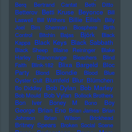
Berq
Bertrand Cantat
Beth Ditto
Betti Kruse
Beyonce
Betterov
Bill
Billie Eilish
Laswell
Bill Withers
Billy
Joel
Bim Sherman
Biosphere
Birth
Björk
Control
Bitchin Bajas
Black
Black Keys
Black Sabbath
Kappa
Black Sheep
Blaine Reininger
Blake
Harley
Blancmange
Bleachers
Blind
Blixa Bargeld
Bloc
Faith
Blink-182
Blondie
Party
Blond
Blood
Blue
Blur
Blumfeld
Blümchen
Oyster Cult
Bob Dylan
Bob Marley
Bo Diddley
Bob Vylan
Bob Mould
Bollock Brothers
Bon Iver
Boney M
Boy
Bono
Brian Eno
George
Brian James
Brian
Johnson
Brian Wilson
Brickhead
Britney Spears
Broken Social Scene