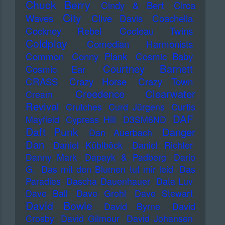
Chuck Berry
Cindy & Bert
Circa
City
Waves
Clive Davis
Coachella
Cockney Rebel
Cocteau Twins
Coldplay
Comedian Harmonists
Common
Conny Plank
Cosmic Baby
Courtney Barnett
Cosmic Ear
CRASS
Crazy Horse
Crazy Town
Creedence Clearwater
Cream
Revival
Crutches
Curd Jürgens
Curtis
DAF
Mayfield
Cypress Hill
D3SM6ND
Daft Punk
Danger
Dan Auerbach
Dan
Daniel Küblböck
Daniel Richter
Danny Mark
Dapayk & Padberg
Dario
G.
Das mit den Blumen tut mir leid
Das
Paradies
Dascha Dauenhauer
Data Luv
Dave Ball
Dave Grohl
Dave Stewart
David Bowie
David Byrne
David
Crosby
David Gilmour
David Johansen