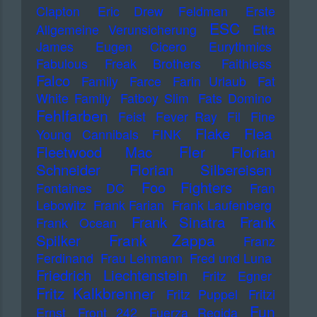
Clapton
Eric Drew Feldman
Erste
ESC
Allgemeine Verunsicherung
Etta
James
Eugen Cicero
Eurythmics
Fabulous Freak Brothers
Faithless
Falco
Family
Farce
Farin Urlaub
Fat
White Family
Fatboy Slim
Fats Domino
Fehlfarben
Feist
Fever Ray
Fil
Fine
Flake
Flea
Young Cannibals
FINK
Fler
Fleetwood Mac
Florian
Schneider
Florian Silbereisen
Foo Fighters
Fontaines DC
Fran
Lebowitz
Frank Farian
Frank Laufenberg
Frank Sinatra
Frank
Frank Ocean
Frank Zappa
Spilker
Franz
Ferdinand
Frau Lehmann
Fred und Luna
Friedrich Liechtenstein
Fritz Egner
Fritz Kalkbrenner
Fritz Puppel
Fritzi
Fun
Ernst
Front 242
Fuerza Regida