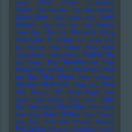
Vague
NSYNC
O-Town
O.J.Simpson
Oasis
Odd Beholder
Olga Reznichenko
Olivia Dean
Omar
Olivia Newton John
Romero
Omer Klein Trio
One Direction
Ozzy
Otto von Bismarck
Oskar Sala
Osbourne
P. Diddy
P.J. Harvey
Pan
Tau
Pankow
Papo Yoplack
Parov Stelar
Patti Smith
Patrick Wagner
Patrick Walden
Paul Kalkbrenner
Paul
Paul Heaton
McCartney
Paul Simon
Paul
Paul Nero
Paul Weller
van Dyk
Paula Hartmann
Pere
Peaches
Pearl Jam
Peggy Gou
Pet Shop Boys
Ubu
Perrecy
Pete
Peter
Seeger
Peter Doherty
Peter Evans
Fox
Peter Hein
Peter Green
Peter Hook
Peter Maffay
Peter Kraus
Peter Thomas
Peter Tosh
Petter Eldh
Pharoah Sanders
Phil Collins
Phil Lesh
Phil Spector
Photek