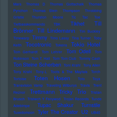
Mars
Thomas D
Thomas Gottschalk
Thomas
Pynchon
Thomas Stein
Thompson
Throbbing
Gristle
Thurston Moore
Tic Tac Toe
Till
Tikhet
Tiefbasskommando TBK
Brönner
Till Lindemann
Tim Buckley
Timmy
Timewarp
Timo Lassy
Tina Turner
Toby
Tocotronic
Tokio Hotel
Keith
Tokens
Tom Odell
Tom Gerhardt
Tom Lehrer
Tom
Robinson
Tom T. Hall
Tom Tom Club
Tommy Cash
Ton Steine Scherben
Toni Krahl
Tony Allen
Tony Krahl
Tony-L
Toots & The Maytals
Torch
Toten Hosen
Tortoise
Toto
Toya
Transvision Vamp
Traveling Wilburys
Travis
Trent
Trettmann
Trio
Tricky
Reznor
Tristan
Brusch
Tristwch Y Fenywod
Trojan Records
Tunde
Tupac Shakur
Turnstile
Adebimpe
U2
Tyler The Creator
Tuxedomoon
UB40