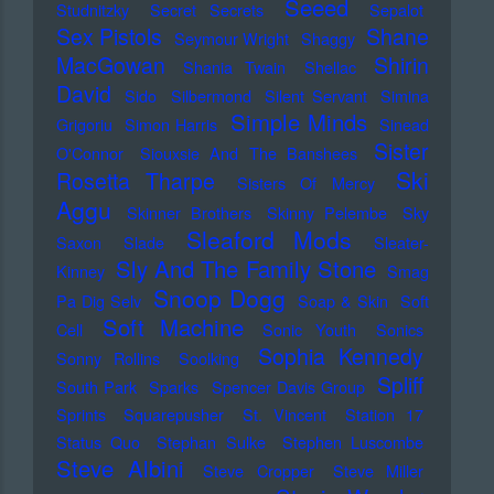
Seeed
Studnitzky
Secret Secrets
Sepalot
Sex Pistols
Shane
Seymour Wright
Shaggy
MacGowan
Shirin
Shania Twain
Shellac
David
Sido
Silbermond
Silent Servant
Simina
Simple Minds
Grigoriu
Simon Harris
Sinead
Sister
O'Connor
Siouxsie And The Banshees
Ski
Rosetta Tharpe
Sisters Of Mercy
Aggu
Skinner Brothers
Skinny Pelembe
Sky
Sleaford Mods
Saxon
Slade
Sleater-
Sly And The Family Stone
Kinney
Smag
Snoop Dogg
Pa Dig Selv
Soap & Skin
Soft
Soft Machine
Cell
Sonic Youth
Sonics
Sophia Kennedy
Sonny Rollins
Soolking
Spliff
South Park
Sparks
Spencer Davis Group
Sprints
Squarepusher
St. Vincent
Station 17
Status Quo
Stephan Sulke
Stephen Luscombe
Steve Albini
Steve Cropper
Steve Miller