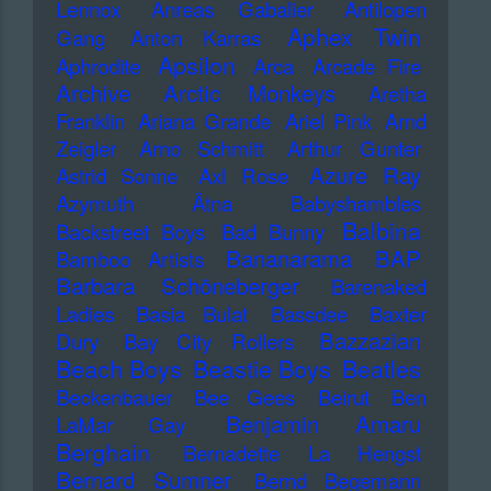
Lennox
Anreas Gabalier
Antilopen
Aphex Twin
Gang
Anton Karras
Apsilon
Aphrodite
Arca
Arcade Fire
Archive
Arctic Monkeys
Aretha
Franklin
Ariana Grande
Ariel Pink
Arnd
Zeigler
Arno Schmitt
Arthur Gunter
Azure Ray
Astrid Sonne
Axl Rose
Azymuth
Ätna
Babyshambles
Balbina
Backstreet Boys
Bad Bunny
Bananarama
BAP
Bamboo Artists
Barbara Schöneberger
Barenaked
Ladies
Basia Bulat
Bassdee
Baxter
Bazzazian
Dury
Bay City Rollers
Beach Boys
Beastie Boys
Beatles
Beckenbauer
Bee Gees
Beirut
Ben
Benjamin Amaru
LaMar Gay
Berghain
Bernadette La Hengst
Bernard Sumner
Bernd Begemann