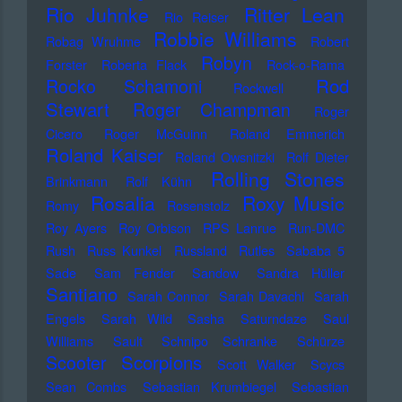
Rio Juhnke
Ritter Lean
Rio Reiser
Robbie Williams
Robag Wruhme
Robert
Robyn
Forster
Roberta Flack
Rock-o-Rama
Rod
Rocko Schamoni
Rockwell
Stewart
Roger Champman
Roger
Cicero
Roger McGuinn
Roland Emmerich
Roland Kaiser
Roland Owsnitzki
Rolf Dieter
Rolling Stones
Brinkmann
Rolf Kühn
Rosalia
Roxy Music
Romy
Rosenstolz
Roy Ayers
Roy Orbison
RPS Lanrue
Run-DMC
Rush
Russ Kunkel
Russland
Rutles
Sababa 5
Sade
Sam Fender
Sandow
Sandra Hüller
Santiano
Sarah Connor
Sarah Davachi
Sarah
Engels
Sarah Wild
Sasha
Saturndaze
Saul
Williams
Sault
Schnipo Schranke
Schürze
Scorpions
Scooter
Scott Walker
Scycs
Sean Combs
Sebastian Krumbiegel
Sebastian