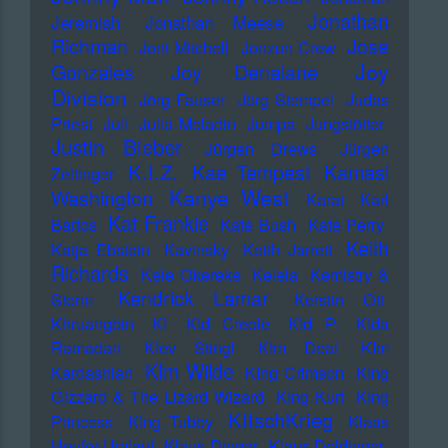
Jonathan
Jeremiah
Jonathan Meese
Richman
Jose
Joni Mitchell
Jonzun Crew
Joy
Gonzales
Joy Denalane
Division
Jörg Fauser
Jörg Stempel
Judas
Priest
Juli
Julia Meladin
Jumpa
Jungstötter
Justin Bieber
Jürgen Drews
Jürgen
K.I.Z.
Kae Tempest
Kamasi
Zeltinger
Kanye West
Washington
Karat
Karl
Kat Frankie
Bartos
Kate Bush
Kate Perry
Keith
Katja Ebstein
Kavinsky
Keith Jarrett
Richards
Kele Okereke
Kelela
Kemistry &
Kendrick Lamar
Storm
Kerstin Ott
Khruangbin
KI
KId Creole
KId P.
KIda
Ramadan
KIev Stingl
KIm Deal
KIm
KIm Wilde
Kardashian
KIng Crimson
KIng
Gizzard & The Lizard Wizard
KIng Kurt
KIng
KItschKrieg
Princess
KIng Tubby
Klaas
Heufer-Umlauf
Klaus Dinger
Klaus Doldinger