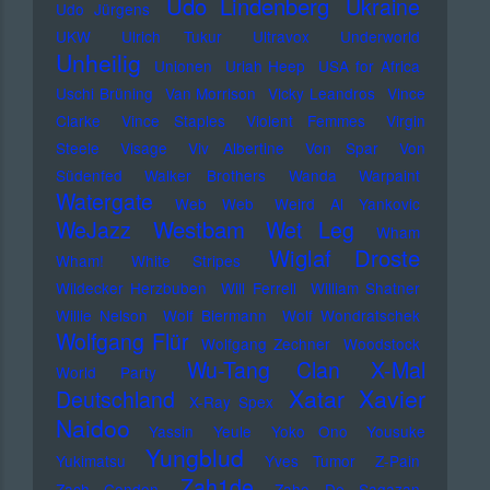
Udo Lindenberg
Ukraine
Udo Jürgens
UKW
Ulrich Tukur
Ultravox
Underworld
Unheilig
Unionen
Uriah Heep
USA for Africa
Uschi Brüning
Van Morrison
Vicky Leandros
Vince
Clarke
Vince Staples
Violent Femmes
Virgin
Steele
Visage
Viv Albertine
Von Spar
Von
Südenfed
Walker Brothers
Wanda
Warpaint
Watergate
Web Web
Weird Al Yankovic
Westbam
WeJazz
Wet Leg
Wham
Wiglaf Droste
Wham!
White Stripes
Wildecker Herzbuben
Will Ferrell
William Shatner
Willie Nelson
Wolf Biermann
Wolf Wondratschek
Wolfgang Flür
Wolfgang Zechner
Woodstock
Wu-Tang Clan
X-Mal
World Party
Xatar
Xavier
Deutschland
X-Ray Spex
Naidoo
Yassin
Yeule
Yoko Ono
Yousuke
Yungblud
Yukimatsu
Yves Tumor
Z-Pain
Zah1de
Zach Condon
Zaho De Sagazan