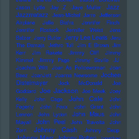
Jazz
Jason Lytle
Jay Z
Jaye Muller
Jazzmatazz
Jean-Michel Jarre
Jefferson
Airplane
Jello Biafra
Jennifer Finch
Jennifer Rostock
Jennifer Weist
Jens
Jerry Lee Lewis
Balzer
Jerry Butler
Jeru
The Damaja
Jethro Tull
Jim E Brown
Jim
Kerr
Jim Rakete
Jimmy Cliff
Jimmy
Kimmel
Jimmy Page
Jimmy Savile
JJ
Joachim Witt
Joan As Policewoman
Joan
Jochen
Baez
JoanJett
Joanna Newsome
Distelmayer
Jock McDonald
Joe
Joe Jackson
Goddard
Joe Meek
Joey
John Cale
Kelly
John Cage
John
Fogerty
John Foxx
John Grant
John
John Maus
Lennon
John Lydon
John
John Peel
Mayall
John Travolta
John
Johnny Cash
Zorn
Johnny Depp
Johnny Marr
Johnny Rotten
Jonathan