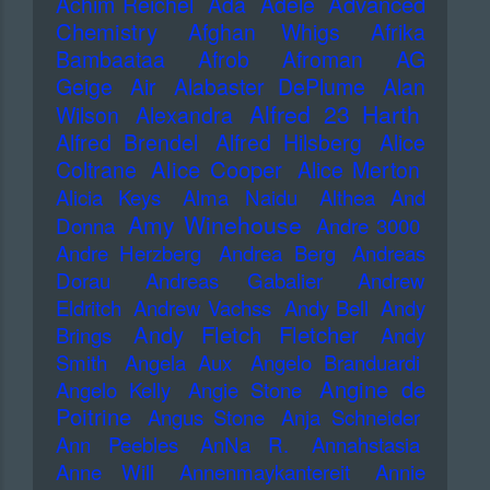
Advanced
Achim Reichel
Ada
Adele
Chemistry
Afghan Whigs
Afrika
Bambaataa
Afrob
Afroman
AG
Geige
Air
Alabaster DePlume
Alan
Alfred 23 Harth
Wilson
Alexandra
Alfred Brendel
Alfred Hilsberg
Alice
Alice Cooper
Coltrane
Alice Merton
Alicia Keys
Alma Naidu
Althea And
Amy Winehouse
Donna
Andre 3000
Andre Herzberg
Andrea Berg
Andreas
Dorau
Andreas Gabalier
Andrew
Eldritch
Andrew Vachss
Andy Bell
Andy
Andy Fletch Fletcher
Brings
Andy
Smith
Angela Aux
Angelo Branduardi
Angine de
Angelo Kelly
Angie Stone
Poitrine
Angus Stone
Anja Schneider
Ann Peebles
AnNa R.
Annahstasia
Anne Will
Annenmaykantereit
Annie