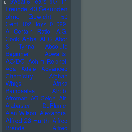
Sweat & Tears
!K7
11
40 Sekunden
Freunde
ohne Gewicht
50
Cent
102 Boyz
01099
A Certain Ratio
A.G.
Abba
Cook
ABC
Abor
& Tynna
Absolute
Beginner
Abwärts
AC/DC
Achim Reichel
Advanced
Ada
Adele
Chemistry
Afghan
Whigs
Afrika
Bambaataa
Afrob
Afroman
AG Geige
Air
Alabaster DePlume
Alan Wilson
Alexandra
Alfred 23 Harth
Alfred
Brendel
Alfred