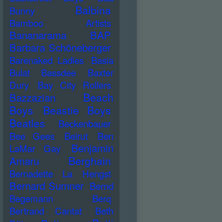
Balbina
Bunny
Bamboo Artists
Bananarama
BAP
Barbara Schöneberger
Barenaked Ladies
Basia
Bulat
Bassdee
Baxter
Dury
Bay City Rollers
Beach
Bazzazian
Boys
Beastie Boys
Beatles
Beckenbauer
Bee Gees
Beirut
Ben
Benjamin
LaMar Gay
Berghain
Amaru
Bernadette La Hengst
Bernard Sumner
Bernd
Begemann
Berq
Bertrand Cantat
Beth