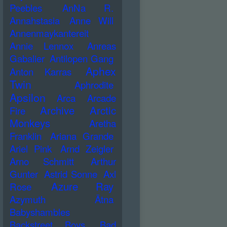
Peebles
AnNa R.
Annahstasia
Anne Will
Annenmaykantereit
Annie Lennox
Anreas
Gabalier
Antilopen Gang
Aphex
Anton Karras
Twin
Aphrodite
Apsilon
Arca
Arcade
Archive
Arctic
Fire
Monkeys
Aretha
Franklin
Ariana Grande
Ariel Pink
Arnd Zeigler
Arno Schmitt
Arthur
Gunter
Astrid Sonne
Axl
Azure Ray
Rose
Azymuth
Ätna
Babyshambles
Backstreet Boys
Bad