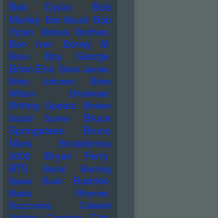
Bob Dylan
Bob
Marley
Bob
Bob Mould
Vylan
Bollock Brothers
Bon Iver
Boney M
Boy George
Bono
Brian Eno
Brian James
Brian Johnson
Brian
Wilson
Brickhead
Britney Spears
Broken
Bruce
Social Scene
Springsteen
Bruno
Mars
Brutalismus
Bryan Ferry
3000
BTS
Burial
Burning
Bushido
Spear
Bush
Busta Rhymes
Buzzcocks
Cabaret
Can
Voltaire
Campino