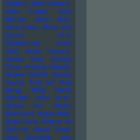
Hilsberg
Alice Coltrane
Alice Cooper
Alice
Merton
Alicia Keys
Alma Naidu
Althea And
Amy
Donna
Winehouse
Andre
3000
Andre Herzberg
Andrea Berg
Andreas
Dorau
Andreas Gabalier
Andrew Eldritch
Andrew
Vachss
Andy Bell
Andy
Andy Fletch
Brings
Fletcher
Andy Smith
Angela Aux
Angelo
Branduardi
Angelo Kelly
Angine de
Angie Stone
Poitrine
Angus Stone
Anja Schneider
Ann