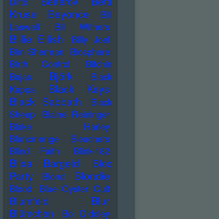
Betti
Betterov
Ditto
Kruse
Beyonce
Bill
Laswell
Bill Withers
Billie Eilish
Billy Joel
Bim Sherman
Biosphere
Birth Control
Bitchin
Björk
Bajas
Black
Black Keys
Kappa
Black Sabbath
Black
Sheep
Blaine Reininger
Blake Harley
Blancmange
Bleachers
Blind Faith
Blink-182
Blixa Bargeld
Bloc
Blondie
Party
Blond
Blood
Blue Oyster Cult
Blur
Blumfeld
Blümchen
Bo Diddley