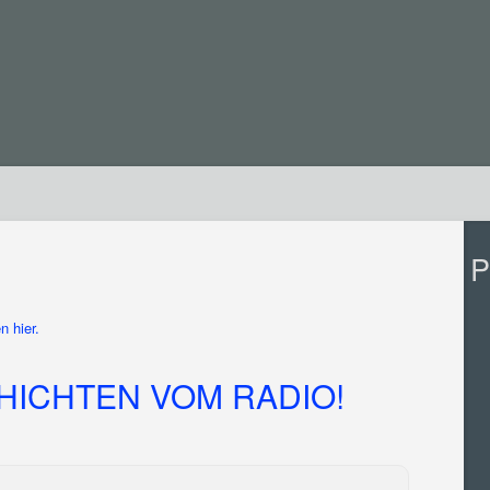
P
n hier.
ICHTEN VOM RADIO!