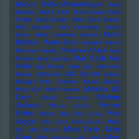
Marius Müller-Westernhagen
Mark
Benecke
Mark E Smith
Mark Ernestus
Mark
Forster
Mark Knopfler
Mark Oliver Everett
Mark Saunders
Mark Zuckerberg
Markus
Martin
Kavka
Marlo Grosshardt
Marteria
Martin Gore
Böttcher
Marusha
Marvin
Massive Attack
Rainwater
Massiv
Mavi
Max Goldt
Max
Phoenix
Max Giesinger
Herre
Max Romeo
Maxi Jazz
Maximilian
MC Conrad
Hecker
MBSounds
Meese
Melody's Echo Chamber
Mense Reents
Metallica
MF
Mesut Özil
Metal Hammer
Michael
Doom
Michael Hutchence
Jackson
Michael
Michael Kemner
Mick
Rother
Michael Stipe
Mick Harvey
Jagger
Mick Jones
Micki Meuser
Midge
Miles Davis
Miley
Ure
Mike Skinner
Cyrus
Mine
Mille Petrozza
Milli Vanilli