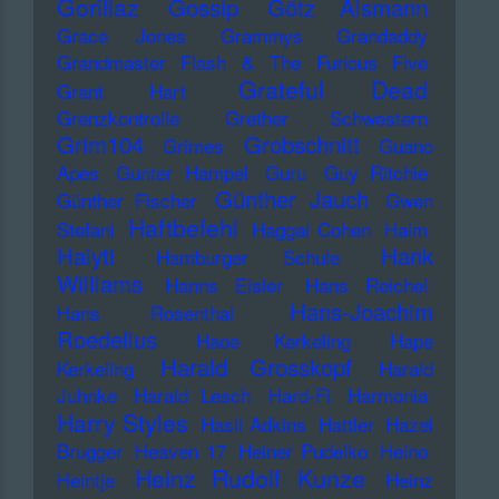
Gorillaz
Gossip
Götz Alsmann
Grace Jones
Grammys
Grandaddy
Grandmaster Flash & The Furious Five
Grateful Dead
Grant Hart
Grenzkontrolle
Grether Schwestern
Grim104
Grobschnitt
Grimes
Guano
Apes
Gunter Hampel
Guru
Guy Ritchie
Günther Jauch
Günther Fischer
Gwen
Haftbefehl
Stefani
Haggai Cohen
Haim
Haiyti
Hank
Hamburger Schule
Williams
Hanns Eisler
Hans Reichel
Hans-Joachim
Hans Rosenthal
Roedelius
Haoe Kerkeling
Hape
Harald Grosskopf
Kerkeling
Harald
Juhnke
Harald Lesch
Hard-Fi
Harmonia
Harry Styles
Hasil Adkins
Hattler
Hazel
Brugger
Heaven 17
Heiner Pudelko
Heino
Heinz Rudolf Kunze
Heintje
Heinz