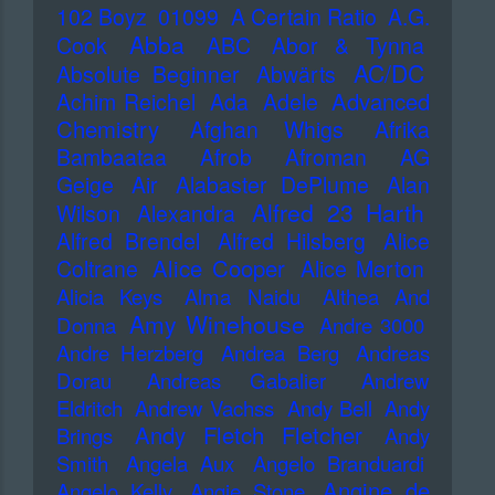
102 Boyz
01099
A Certain Ratio
A.G.
Abba
Cook
ABC
Abor & Tynna
AC/DC
Absolute Beginner
Abwärts
Advanced
Achim Reichel
Ada
Adele
Chemistry
Afghan Whigs
Afrika
Bambaataa
Afrob
Afroman
AG
Geige
Air
Alabaster DePlume
Alan
Alfred 23 Harth
Wilson
Alexandra
Alfred Brendel
Alfred Hilsberg
Alice
Alice Cooper
Coltrane
Alice Merton
Alicia Keys
Alma Naidu
Althea And
Amy Winehouse
Donna
Andre 3000
Andre Herzberg
Andrea Berg
Andreas
Dorau
Andreas Gabalier
Andrew
Eldritch
Andrew Vachss
Andy Bell
Andy
Andy Fletch Fletcher
Brings
Andy
Smith
Angela Aux
Angelo Branduardi
Angine de
Angelo Kelly
Angie Stone