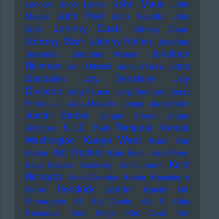
John Maus
Lennon
John Lydon
John
John Peel
Mayall
John Travolta
John
Johnny Cash
Zorn
Johnny Depp
Johnny Marr
Johnny Rotten
Jonathan
Jonathan
Jeremiah
Jonathan Meese
Richman
Jose
Joni Mitchell
Jonzun Crew
Joy
Gonzales
Joy Denalane
Division
Jörg Fauser
Jörg Stempel
Judas
Priest
Juli
Julia Meladin
Jumpa
Jungstötter
Justin Bieber
Jürgen Drews
Jürgen
K.I.Z.
Kae Tempest
Kamasi
Zeltinger
Kanye West
Washington
Karat
Karl
Kat Frankie
Bartos
Kate Bush
Kate Perry
Keith
Katja Ebstein
Kavinsky
Keith Jarrett
Richards
Kele Okereke
Kelela
Kemistry &
Kendrick Lamar
Storm
Kerstin Ott
Khruangbin
KI
KId Creole
KId P.
KIda
Ramadan
KIev Stingl
KIm Deal
KIm