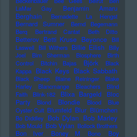
Beckenbauer
Bee Gees
Beirut
Ben
Benjamin Amaru
LaMar Gay
Berghain
Bernadette La Hengst
Bernard Sumner
Bernd Begemann
Berq
Bertrand Cantat
Beth Ditto
Betti Kruse
Beyonce
Betterov
Bill
Billie Eilish
Laswell
Bill Withers
Billy
Joel
Bim Sherman
Biosphere
Birth
Björk
Control
Bitchin Bajas
Black
Black Keys
Black Sabbath
Kappa
Black Sheep
Blaine Reininger
Blake
Harley
Blancmange
Bleachers
Blind
Blixa Bargeld
Bloc
Faith
Blink-182
Blondie
Party
Blond
Blood
Blue
Blur
Blumfeld
Blümchen
Oyster Cult
Bob Dylan
Bob Marley
Bo Diddley
Bob Vylan
Bob Mould
Bollock Brothers
Bon Iver
Boney M
Boy
Bono