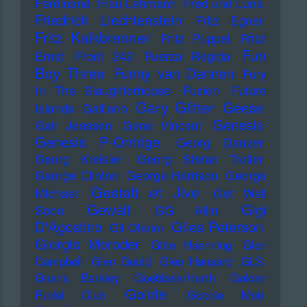
Ferdinand
Frau Lehmann
Fred und Luna
Friedrich Liechtenstein
Fritz Egner
Fritz Kalkbrenner
Fritz Puppel
Fritzi
Fun
Ernst
Front 242
Fuerza Regida
Boy Three
Funny van Dannen
Fury
In The Slaughterhouse
Fusion
Future
Gary Glitter
Geese
Islands
Galliano
Genesis
Geir Jenssen
Gene Vincent
Genesis P-Orridge
Georg Danzer
Georg Kreisler
Georg Stefan Troller
George Clinton
George Harrison
George
Gestalt et Jive
Michael
Get Well
Gewalt
Gigi
Soon
GG Allin
D'Agostino
Giles Peterson
Gil Ofarim
Giorgio Moroder
Gitte Haenning
Glen
Campbell
Glen Gould
Glen Hansard
GLS
Gnarls Barkley
Goebbels/Harth
Golden
Goldie
Pudel Club
Goodie Mob