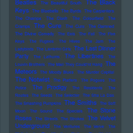
Beatles
The Black
The Beautiful South
Keys
The Bluebells
The Byrds
The Carpenters
The Champs
The Clash
The Colourfield
The
The Cure
Cramps
The Curs
The Damned
The Divine Comedy
The Eels
The Fall
The Five
Keys
The Fugees
The Hives
The Jam
The
The Last Dinner
Ladybirds
The Lambrini Girls
Party
The Libertines
The Lathums
The
The
Louvin Brothers
The Man They Could'nt Hang
Meteors
The Moody Blues
The Murder Capital
The Notwist
The Platters
The Pogues
The
The Prodigy
Police
The Residents
The
Routes
The Seeds
The Selecter
The Sha La Das
The Smiths
The Smashing Pumpkins
The Soft
The Stone
Moon
The Sound
The Specials
Roses
The Velvet
The Streets
The Strokes
Underground
The Ventures
The Verve
The