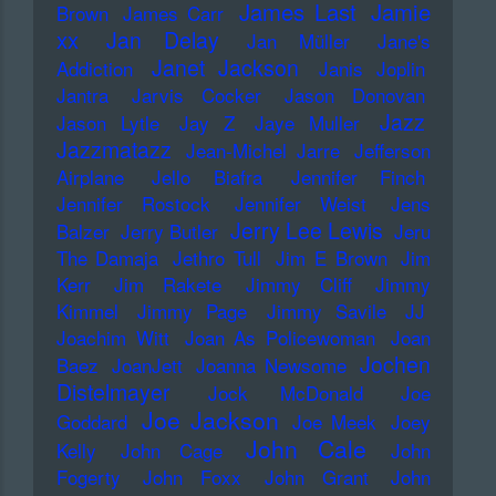
James Last
Jamie
Brown
James Carr
xx
Jan Delay
Jan Müller
Jane's
Janet Jackson
Addiction
Janis Joplin
Jantra
Jarvis Cocker
Jason Donovan
Jazz
Jason Lytle
Jay Z
Jaye Muller
Jazzmatazz
Jean-Michel Jarre
Jefferson
Airplane
Jello Biafra
Jennifer Finch
Jennifer Rostock
Jennifer Weist
Jens
Jerry Lee Lewis
Balzer
Jerry Butler
Jeru
The Damaja
Jethro Tull
Jim E Brown
Jim
Kerr
Jim Rakete
Jimmy Cliff
Jimmy
Kimmel
Jimmy Page
Jimmy Savile
JJ
Joachim Witt
Joan As Policewoman
Joan
Jochen
Baez
JoanJett
Joanna Newsome
Distelmayer
Jock McDonald
Joe
Joe Jackson
Goddard
Joe Meek
Joey
John Cale
Kelly
John Cage
John
Fogerty
John Foxx
John Grant
John