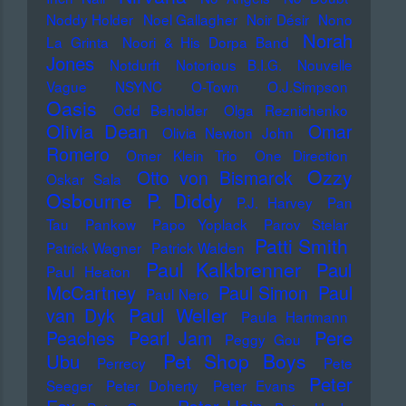
Noddy Holder
Noel Gallagher
Noir Désir
Nono
Norah
La Grinta
Noori & His Dorpa Band
Jones
Notdurft
Notorious B.I.G.
Nouvelle
Vague
NSYNC
O-Town
O.J.Simpson
Oasis
Odd Beholder
Olga Reznichenko
Olivia Dean
Omar
Olivia Newton John
Romero
Omer Klein Trio
One Direction
Ozzy
Otto von Bismarck
Oskar Sala
Osbourne
P. Diddy
P.J. Harvey
Pan
Tau
Pankow
Papo Yoplack
Parov Stelar
Patti Smith
Patrick Wagner
Patrick Walden
Paul Kalkbrenner
Paul
Paul Heaton
McCartney
Paul Simon
Paul
Paul Nero
Paul Weller
van Dyk
Paula Hartmann
Pere
Peaches
Pearl Jam
Peggy Gou
Pet Shop Boys
Ubu
Perrecy
Pete
Peter
Seeger
Peter Doherty
Peter Evans