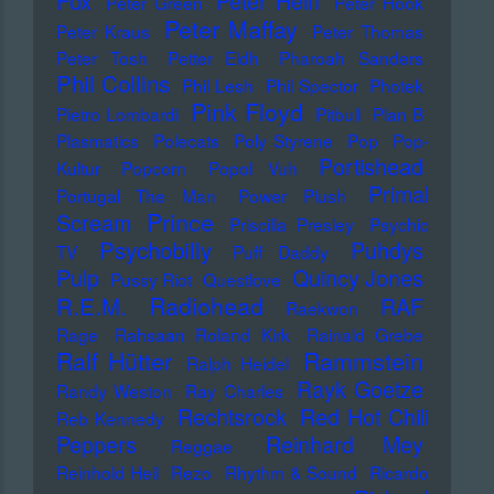
Fox
Peter Hein
Peter Green
Peter Hook
Peter Maffay
Peter Kraus
Peter Thomas
Peter Tosh
Petter Eldh
Pharoah Sanders
Phil Collins
Phil Lesh
Phil Spector
Photek
Pink Floyd
Pietro Lombardi
Pitbull
Plan B
Plasmatics
Polecats
Poly Styrene
Pop
Pop-
Portishead
Kultur
Popcorn
Popol Vuh
Primal
Portugal The Man
Power Plush
Prince
Scream
Priscilla Presley
Psychic
Psychobilly
Puhdys
TV
Puff Daddy
Pulp
Quincy Jones
Pussy Riot
Questlove
Radiohead
R.E.M.
RAF
Raekwon
Rage
Rahsaan Roland Kirk
Rainald Grebe
Ralf Hütter
Rammstein
Ralph Heidel
Rayk Goetze
Randy Weston
Ray Charles
Rechtsrock
Red Hot Chili
Reb Kennedy
Peppers
Reinhard Mey
Reggae
Reinhold Heil
Rezo
Rhythm & Sound
Ricardo