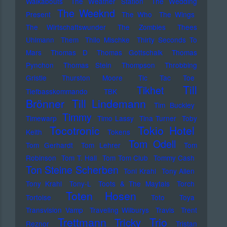
Walkabouts
The Weather Station
The Wedding
The Weeknd
Present
The Who
The Wings
The Wirtschaftswunder
The Zombies
Thees
Uhlmann
Them
Thilo Mischke
Thirty Seconds To
Mars
Thomas D
Thomas Gottschalk
Thomas
Pynchon
Thomas Stein
Thompson
Throbbing
Gristle
Thurston Moore
Tic Tac Toe
Till
Tikhet
Tiefbasskommando TBK
Brönner
Till Lindemann
Tim Buckley
Timmy
Timewarp
Timo Lassy
Tina Turner
Toby
Tocotronic
Tokio Hotel
Keith
Tokens
Tom Odell
Tom Gerhardt
Tom Lehrer
Tom
Robinson
Tom T. Hall
Tom Tom Club
Tommy Cash
Ton Steine Scherben
Toni Krahl
Tony Allen
Tony Krahl
Tony-L
Toots & The Maytals
Torch
Toten Hosen
Tortoise
Toto
Toya
Transvision Vamp
Traveling Wilburys
Travis
Trent
Trettmann
Trio
Tricky
Reznor
Tristan