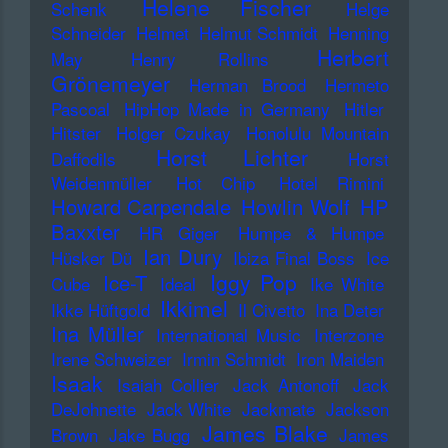
Helene Fischer
Schenk
Helge
Schneider
Helmet
Helmut Schmidt
Henning
Herbert
May
Henry Rollins
Grönemeyer
Herman Brood
Hermeto
Pascoal
HipHop Made in Germany
Hitler
Hitster
Holger Czukay
Honolulu Mountain
Horst Lichter
Daffodils
Horst
Weidenmüller
Hot Chip
Hotel Rimini
Howard Carpendale
Howlin Wolf
HP
Baxxter
HR Giger
Humpe & Humpe
Ian Dury
Hüsker Dü
Ibiza Final Boss
Ice
Iggy Pop
Ice-T
Cube
Ideal
Ike White
Ikkimel
Ikke Hüftgold
Il Civetto
Ina Deter
Ina Müller
International Music
Interzone
Irene Schweizer
Irmin Schmidt
Iron Maiden
Isaak
Isaiah Collier
Jack Antonoff
Jack
DeJohnette
Jack White
Jackmate
Jackson
James Blake
Brown
Jake Bugg
James