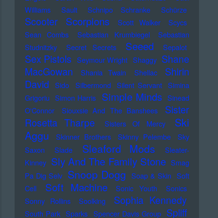
Williams
Sault
Schnipo Schranke
Schürze
Scorpions
Scooter
Scott Walker
Scycs
Sean Combs
Sebastian Krumbiegel
Sebastian
Seeed
Studnitzky
Secret Secrets
Sepalot
Sex Pistols
Shane
Seymour Wright
Shaggy
MacGowan
Shirin
Shania Twain
Shellac
David
Sido
Silbermond
Silent Servant
Simina
Simple Minds
Grigoriu
Simon Harris
Sinead
Sister
O'Connor
Siouxsie And The Banshees
Ski
Rosetta Tharpe
Sisters Of Mercy
Aggu
Skinner Brothers
Skinny Pelembe
Sky
Sleaford Mods
Saxon
Slade
Sleater-
Sly And The Family Stone
Kinney
Smag
Snoop Dogg
Pa Dig Selv
Soap & Skin
Soft
Soft Machine
Cell
Sonic Youth
Sonics
Sophia Kennedy
Sonny Rollins
Soolking
Spliff
South Park
Sparks
Spencer Davis Group