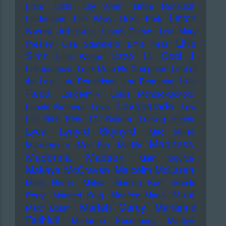
Liars
Lilith
Lily Allen
Linda Ronstadt
Linton
Lindemann
Link Wray
Linkin Park
Kwesi Johnson
Lionel Richie
Lisa Mary
Little
Presley
Lisa Stansfield
Little Feat
LL Cool J
Simz
Lizzo
Little Walter
Lollapalooza
Look Mum No Computer
Lord of
Lou
the Lost
Lou Donaldson
Lou Pearlman
Reed
Loudermilk
Louis Moholo-Moholo
Loveparade
Louvin Brothers
Love
Low
Life Rich Kids
LTJ Bukem
Ludwig Hirsch
Lyca
Lynyrd Skynyrd
Mac Miller
Madness
Macklemore
Mad Sin
Madlib
Madonna
Madsen
Main Source
Makaya McCraven
Malcolm McLaren
Malik Harris
Malva
Mambo Kurt
Mamie
Mani
Perry
Manfred Krug
Manfred Mann
Mariah Carey
Marianne
Marc Bolan
Faithfull
Marianne Rosenberg
Marilyn