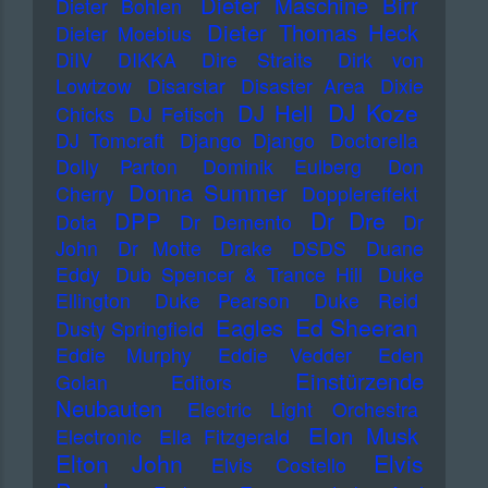
Dieter Maschine Birr
Dieter Bohlen
Dieter Thomas Heck
Dieter Moebius
DiIV
DIKKA
Dire Straits
Dirk von
Lowtzow
Disarstar
Disaster Area
Dixie
DJ Koze
DJ Hell
Chicks
DJ Fetisch
DJ Tomcraft
Django Django
Doctorella
Dolly Parton
Dominik Eulberg
Don
Donna Summer
Cherry
Dopplereffekt
Dr Dre
DPP
Dota
Dr Demento
Dr
John
Dr Motte
Drake
DSDS
Duane
Eddy
Dub Spencer & Trance Hill
Duke
Ellington
Duke Pearson
Duke Reid
Ed Sheeran
Eagles
Dusty Springfield
Eddie Murphy
Eddie Vedder
Eden
Einstürzende
Golan
Editors
Neubauten
Electric Light Orchestra
Elon Musk
Electronic
Ella Fitzgerald
Elton John
Elvis
Elvis Costello