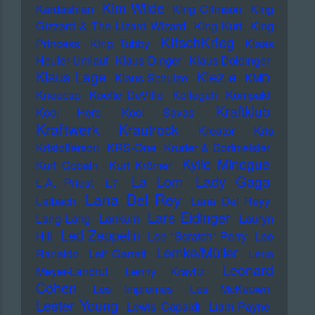
KIm Wilde
Kardashian
KIng Crimson
KIng
Gizzard & The Lizard Wizard
KIng Kurt
KIng
KItschKrieg
Princess
KIng Tubby
Klaas
Heufer-Umlauf
Klaus Dinger
Klaus Doldinger
Klez.e
Klaus Lage
Klaus Schulze
KMD
Kneecap
Koefte DeVille
Kollegah
Kompakt
Kraftklub
Kool Herc
Kool Savas
Kraftwerk
Krautrock
Kreator
Kris
Kristofferson
KRS-One
Kruder & Dorfmeister
Kylie Minogue
Kurt Cobain
Kurt Krömer
Lady Gaga
La Lom
L.A. Priest
L7
Lana Del Rey
Laibach
Lana Del Reyy
Lars Eidinger
Lang Lang
Lankum
Lauryn
Led Zeppelin
Hill
Lee "Scratch" Perry
Lee
Lemke/Müller
Ranaldo
Leif Garrett
Lena
Leonard
Meyer-Landrut
Lenny Kravitz
Cohen
Les Impremes
Les McKeown
Lester Young
Lewis Capaldi
Liam Payne