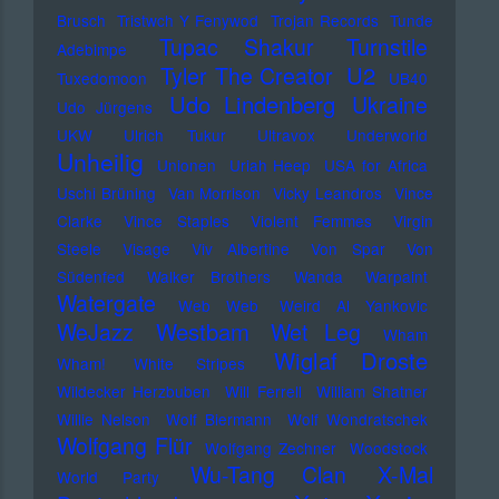
Brusch
Tristwch Y Fenywod
Trojan Records
Tunde
Tupac Shakur
Turnstile
Adebimpe
U2
Tyler The Creator
Tuxedomoon
UB40
Udo Lindenberg
Ukraine
Udo Jürgens
UKW
Ulrich Tukur
Ultravox
Underworld
Unheilig
Unionen
Uriah Heep
USA for Africa
Uschi Brüning
Van Morrison
Vicky Leandros
Vince
Clarke
Vince Staples
Violent Femmes
Virgin
Steele
Visage
Viv Albertine
Von Spar
Von
Südenfed
Walker Brothers
Wanda
Warpaint
Watergate
Web Web
Weird Al Yankovic
Westbam
WeJazz
Wet Leg
Wham
Wiglaf Droste
Wham!
White Stripes
Wildecker Herzbuben
Will Ferrell
William Shatner
Willie Nelson
Wolf Biermann
Wolf Wondratschek
Wolfgang Flür
Wolfgang Zechner
Woodstock
Wu-Tang Clan
X-Mal
World Party