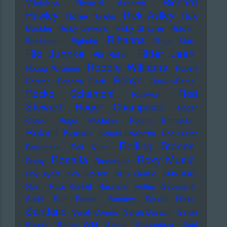
Richard
Villalobos
Richard Ashcroft
Hawley
Rick Astley
Richie Hawtin
Rick
Buckler
Ricky Gervais
Ricky Shayne
Riddim
Rihanna
Riechmann
Righeira
Ringo Starr
Rio Juhnke
Ritter Lean
Rio Reiser
Robbie Williams
Robag Wruhme
Robert
Robyn
Forster
Roberta Flack
Rock-o-Rama
Rod
Rocko Schamoni
Rockwell
Stewart
Roger Champman
Roger
Cicero
Roger McGuinn
Roland Emmerich
Roland Kaiser
Roland Owsnitzki
Rolf Dieter
Rolling Stones
Brinkmann
Rolf Kühn
Rosalia
Roxy Music
Romy
Rosenstolz
Roy Ayers
Roy Orbison
RPS Lanrue
Run-DMC
Rush
Russ Kunkel
Russland
Rutles
Sababa 5
Sade
Sam Fender
Sandow
Sandra Hüller
Santiano
Sarah Connor
Sarah Davachi
Sarah
Engels
Sarah Wild
Sasha
Saturndaze
Saul