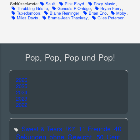
Schlüsselworte:
Sault
,
Pink Floyd
,
Roxy Music
,
Throbbing Gristle
,
Genesis P-Orridge
,
Bryan Ferry
,
Tuxedomoon
,
Blaine Reininger
,
Brian Eno
,
Moby
,
Miles Davis
,
Emma-Jean Thackray
,
Giles Peterson
Pop, Pop, Pop und Pop!
2026
2025
2024
2023
2022
40
Sweat & Tears
!K7
11 Freunde
Sekunden ohne Gewicht
50 Cent