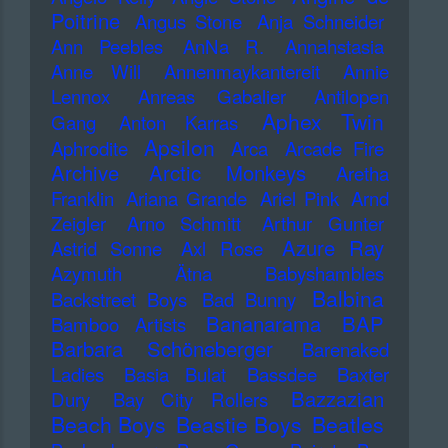
Poitrine
Angus Stone
Anja Schneider
Ann Peebles
AnNa R.
Annahstasia
Anne Will
Annenmaykantereit
Annie
Lennox
Anreas Gabalier
Antilopen
Aphex Twin
Gang
Anton Karras
Apsilon
Aphrodite
Arca
Arcade Fire
Archive
Arctic Monkeys
Aretha
Franklin
Ariana Grande
Ariel Pink
Arnd
Zeigler
Arno Schmitt
Arthur Gunter
Azure Ray
Astrid Sonne
Axl Rose
Azymuth
Ätna
Babyshambles
Balbina
Backstreet Boys
Bad Bunny
Bananarama
BAP
Bamboo Artists
Barbara Schöneberger
Barenaked
Ladies
Basia Bulat
Bassdee
Baxter
Bazzazian
Dury
Bay City Rollers
Beach Boys
Beastie Boys
Beatles