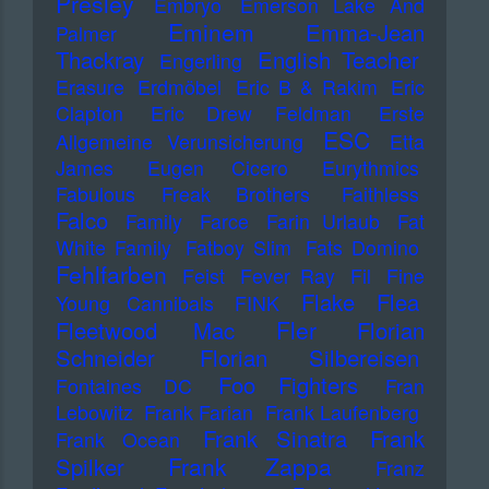
Presley
Embryo
Emerson Lake And
Eminem
Emma-Jean
Palmer
Thackray
English Teacher
Engerling
Erasure
Erdmöbel
Eric B & Rakim
Eric
Clapton
Eric Drew Feldman
Erste
ESC
Allgemeine Verunsicherung
Etta
James
Eugen Cicero
Eurythmics
Fabulous Freak Brothers
Faithless
Falco
Family
Farce
Farin Urlaub
Fat
White Family
Fatboy Slim
Fats Domino
Fehlfarben
Feist
Fever Ray
Fil
Fine
Flake
Flea
Young Cannibals
FINK
Fler
Fleetwood Mac
Florian
Schneider
Florian Silbereisen
Foo Fighters
Fontaines DC
Fran
Lebowitz
Frank Farian
Frank Laufenberg
Frank Sinatra
Frank
Frank Ocean
Frank Zappa
Spilker
Franz