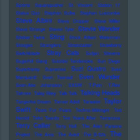
Sprints
Squarepusher
St. Vincent
Station 17
Status Quo
Stephan Sulke
Stephen Luscombe
Steve Albini
Steve Cropper
Steve Miller
Stevie Wonder
Steve Strange
Steven Tyler
Sting
Stieber Twins
Stock Aitken Waterman
Stooges
Stranglers
Stratocaster
Strawberry
Stray Cats
Switchblade
Sufjan Stevens
Sugarhill Gang
Suicidal Tendencies
Sun Diego
Suzi Quatro
Supertramp
Supremes
Sven
Sven Wunder
Marquardt
Sven Tasnadi
Sven-Ake Johansson
SXSW
T-Pain
T.Rex
Talking Heads
Tahnee
Talay Riley
Talk Talk
Taylor
Tangerine Dream
Tanner Adell
Tarwater
Swift
Tears For Fears
Techno-Wikinger
Ted
Herold
Teho Teardo
Ten Years After
Terranova
Terry Callier
Terry Hall
The Alan Parsons
The
Project
The Arcs
The Avicii
The B-52s