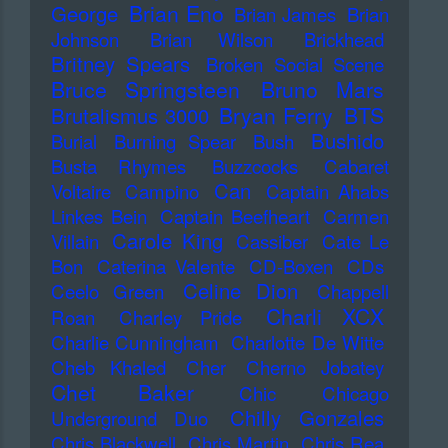
Brian Eno
George
Brian James
Brian
Johnson
Brian Wilson
Brickhead
Britney Spears
Broken Social Scene
Bruce Springsteen
Bruno Mars
Bryan Ferry
BTS
Brutalismus 3000
Bushido
Burial
Burning Spear
Bush
Busta Rhymes
Buzzcocks
Cabaret
Can
Voltaire
Campino
Captain Ahabs
Linkes Bein
Captain Beefheart
Carmen
Carole King
Villain
Cassiber
Cate Le
Bon
Caterina Valente
CD-Boxen
CDs
Celine Dion
Ceelo Green
Chappell
Charli XCX
Roan
Charley Pride
Charlie Cunningham
Charlotte De Witte
Cheb Khaled
Cher
Cherno Jobatey
Chet Baker
Chic
Chicago
Chilly Gonzales
Underground Duo
Chris Blackwell
Chris Martin
Chris Rea