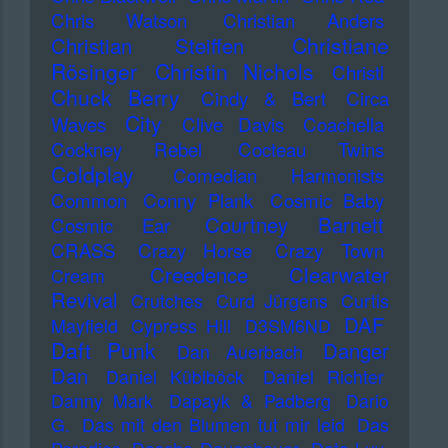
Chris Watson
Christian Anders
Christiane
Christian Steiffen
Rösinger
Christin Nichols
Christl
Chuck Berry
Cindy & Bert
Circa
City
Waves
Clive Davis
Coachella
Cockney Rebel
Cocteau Twins
Coldplay
Comedian Harmonists
Common
Conny Plank
Cosmic Baby
Courtney Barnett
Cosmic Ear
CRASS
Crazy Horse
Crazy Town
Creedence Clearwater
Cream
Revival
Crutches
Curd Jürgens
Curtis
DAF
Mayfield
Cypress Hill
D3SM6ND
Daft Punk
Danger
Dan Auerbach
Dan
Daniel Küblböck
Daniel Richter
Danny Mark
Dapayk & Padberg
Dario
G.
Das mit den Blumen tut mir leid
Das