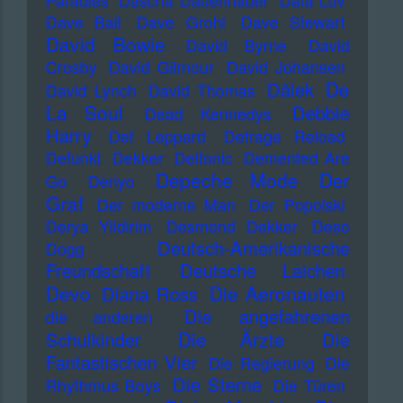
Paradies
Dascha Dauenhauer
Data Luv
Dave Ball
Dave Grohl
Dave Stewart
David Bowie
David Byrne
David
Crosby
David Gilmour
David Johansen
De
Dälek
David Lynch
David Thomas
La Soul
Debbie
Dead Kennedys
Harry
Def Leppard
Defrage Reload
Defunkt
Dekker
Delfonic
Demented Are
Depeche Mode
Der
Go
Denyo
Graf
Der moderne Man
Der Popolski
Derya Yildirim
Desmond Dekker
Deso
Deutsch-Amerikanische
Dogg
Freundschaft
Deutsche Laichen
Devo
Die Aeronauten
Diana Ross
Die angefahrenen
die anderen
Die Ärzte
Schulkinder
Die
Fantastischen Vier
Die Regierung
Die
Die Sterne
Rhythmus Boys
Die Türen