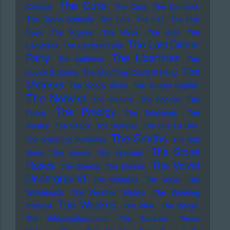
The Cure
Cramps
The Curs
The Damned
The Divine Comedy
The Eels
The Fall
The Five
Keys
The Fugees
The Hives
The Jam
The
The Last Dinner
Ladybirds
The Lambrini Girls
Party
The Libertines
The Lathums
The
The
Louvin Brothers
The Man They Could'nt Hang
Meteors
The Moody Blues
The Murder Capital
The Notwist
The Platters
The Pogues
The
The Prodigy
Police
The Residents
The
Routes
The Seeds
The Selecter
The Sha La Das
The Smiths
The Smashing Pumpkins
The Soft
The Stone
Moon
The Sound
The Specials
Roses
The Velvet
The Streets
The Strokes
Underground
The Ventures
The Verve
The
Walkabouts
The Weather Station
The Wedding
The Weeknd
Present
The Who
The Wings
The Wirtschaftswunder
The Zombies
Thees