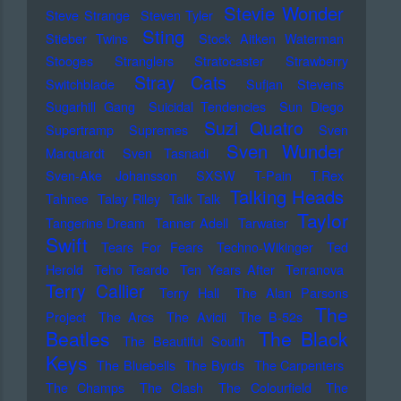
Stevie Wonder
Steve Strange
Steven Tyler
Sting
Stieber Twins
Stock Aitken Waterman
Stooges
Stranglers
Stratocaster
Strawberry
Stray Cats
Switchblade
Sufjan Stevens
Sugarhill Gang
Suicidal Tendencies
Sun Diego
Suzi Quatro
Supertramp
Supremes
Sven
Sven Wunder
Marquardt
Sven Tasnadi
Sven-Ake Johansson
SXSW
T-Pain
T.Rex
Talking Heads
Tahnee
Talay Riley
Talk Talk
Taylor
Tangerine Dream
Tanner Adell
Tarwater
Swift
Tears For Fears
Techno-Wikinger
Ted
Herold
Teho Teardo
Ten Years After
Terranova
Terry Callier
Terry Hall
The Alan Parsons
The
Project
The Arcs
The Avicii
The B-52s
Beatles
The Black
The Beautiful South
Keys
The Bluebells
The Byrds
The Carpenters
The Champs
The Clash
The Colourfield
The