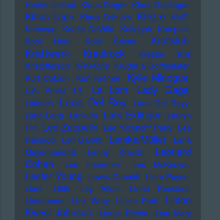
Heufer-Umlauf
Klaus Dinger
Klaus Doldinger
Klez.e
Klaus Lage
Klaus Schulze
KMD
Kneecap
Koefte DeVille
Kollegah
Kompakt
Kraftklub
Kool Herc
Kool Savas
Kraftwerk
Krautrock
Kreator
Kris
Kristofferson
KRS-One
Kruder & Dorfmeister
Kylie Minogue
Kurt Cobain
Kurt Krömer
Lady Gaga
La Lom
L.A. Priest
L7
Lana Del Rey
Laibach
Lana Del Reyy
Lars Eidinger
Lang Lang
Lankum
Lauryn
Led Zeppelin
Hill
Lee "Scratch" Perry
Lee
Lemke/Müller
Ranaldo
Leif Garrett
Lena
Leonard
Meyer-Landrut
Lenny Kravitz
Cohen
Les Impremes
Les McKeown
Lester Young
Lewis Capaldi
Liam Payne
Liars
Lilith
Lily Allen
Linda Ronstadt
Linton
Lindemann
Link Wray
Linkin Park
Kwesi Johnson
Lionel Richie
Lisa Mary