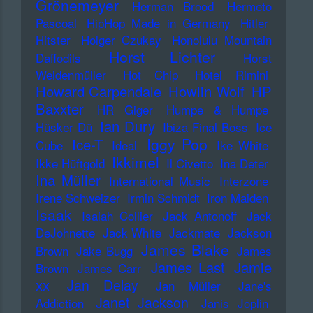
Grönemeyer
Herman Brood
Hermeto
Pascoal
HipHop Made in Germany
Hitler
Hitster
Holger Czukay
Honolulu Mountain
Horst Lichter
Daffodils
Horst
Weidenmüller
Hot Chip
Hotel Rimini
Howard Carpendale
Howlin Wolf
HP
Baxxter
HR Giger
Humpe & Humpe
Ian Dury
Hüsker Dü
Ibiza Final Boss
Ice
Iggy Pop
Ice-T
Cube
Ideal
Ike White
Ikkimel
Ikke Hüftgold
Il Civetto
Ina Deter
Ina Müller
International Music
Interzone
Irene Schweizer
Irmin Schmidt
Iron Maiden
Isaak
Isaiah Collier
Jack Antonoff
Jack
DeJohnette
Jack White
Jackmate
Jackson
James Blake
Brown
Jake Bugg
James
James Last
Jamie
Brown
James Carr
xx
Jan Delay
Jan Müller
Jane's
Janet Jackson
Addiction
Janis Joplin