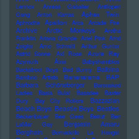
Lennox
Anreas Gabalier
Antilopen
Aphex Twin
Gang
Anton Karras
Apsilon
Aphrodite
Arca
Arcade Fire
Archive
Arctic Monkeys
Aretha
Franklin
Ariana Grande
Ariel Pink
Arnd
Zeigler
Arno Schmitt
Arthur Gunter
Azure Ray
Astrid Sonne
Axl Rose
Azymuth
Ätna
Babyshambles
Balbina
Backstreet Boys
Bad Bunny
Bananarama
BAP
Bamboo Artists
Barbara Schöneberger
Barenaked
Ladies
Basia Bulat
Bassdee
Baxter
Bazzazian
Dury
Bay City Rollers
Beach Boys
Beastie Boys
Beatles
Beckenbauer
Bee Gees
Beirut
Ben
Benjamin Amaru
LaMar Gay
Berghain
Bernadette La Hengst