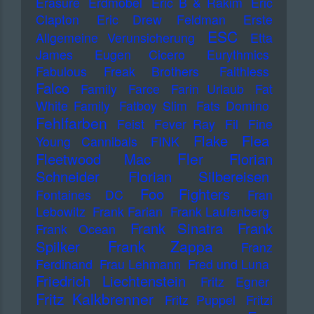
Erasure
Erdmöbel
Eric B & Rakim
Eric
Clapton
Eric Drew Feldman
Erste
ESC
Allgemeine Verunsicherung
Etta
James
Eugen Cicero
Eurythmics
Fabulous Freak Brothers
Faithless
Falco
Family
Farce
Farin Urlaub
Fat
White Family
Fatboy Slim
Fats Domino
Fehlfarben
Feist
Fever Ray
Fil
Fine
Flake
Flea
Young Cannibals
FINK
Fler
Fleetwood Mac
Florian
Schneider
Florian Silbereisen
Foo Fighters
Fontaines DC
Fran
Lebowitz
Frank Farian
Frank Laufenberg
Frank Sinatra
Frank
Frank Ocean
Frank Zappa
Spilker
Franz
Ferdinand
Frau Lehmann
Fred und Luna
Friedrich Liechtenstein
Fritz Egner
Fritz Kalkbrenner
Fritz Puppel
Fritzi