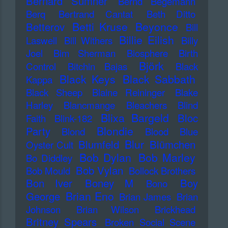
Bernard Sumner
Bernd Begemann
Berq
Bertrand Cantat
Beth Ditto
Betti Kruse
Beyonce
Betterov
Bill
Billie Eilish
Laswell
Bill Withers
Billy
Joel
Bim Sherman
Biosphere
Birth
Björk
Control
Bitchin Bajas
Black
Black Keys
Black Sabbath
Kappa
Black Sheep
Blaine Reininger
Blake
Harley
Blancmange
Bleachers
Blind
Blixa Bargeld
Bloc
Faith
Blink-182
Blondie
Party
Blond
Blood
Blue
Blur
Blumfeld
Blümchen
Oyster Cult
Bob Dylan
Bob Marley
Bo Diddley
Bob Vylan
Bob Mould
Bollock Brothers
Bon Iver
Boney M
Boy
Bono
Brian Eno
George
Brian James
Brian
Johnson
Brian Wilson
Brickhead
Britney Spears
Broken Social Scene