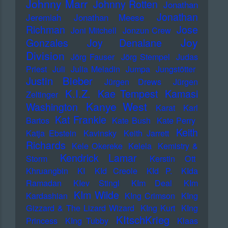
Johnny Marr
Johnny Rotten
Jonathan
Jonathan
Jeremiah
Jonathan Meese
Richman
Jose
Joni Mitchell
Jonzun Crew
Joy
Gonzales
Joy Denalane
Division
Jörg Fauser
Jörg Stempel
Judas
Priest
Juli
Julia Meladin
Jumpa
Jungstötter
Justin Bieber
Jürgen Drews
Jürgen
K.I.Z.
Kae Tempest
Kamasi
Zeltinger
Kanye West
Washington
Karat
Karl
Kat Frankie
Bartos
Kate Bush
Kate Perry
Keith
Katja Ebstein
Kavinsky
Keith Jarrett
Richards
Kele Okereke
Kelela
Kemistry &
Kendrick Lamar
Storm
Kerstin Ott
Khruangbin
KI
KId Creole
KId P.
KIda
Ramadan
KIev Stingl
KIm Deal
KIm
KIm Wilde
Kardashian
KIng Crimson
KIng
Gizzard & The Lizard Wizard
KIng Kurt
KIng
KItschKrieg
Princess
KIng Tubby
Klaas