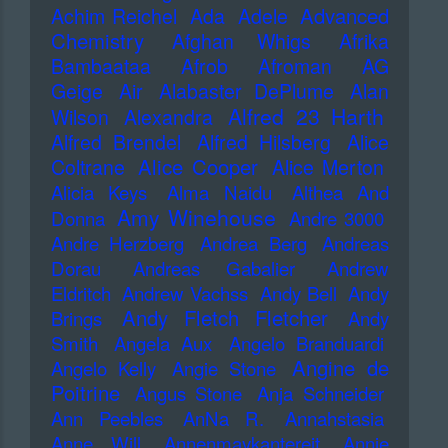
Advanced
Achim Reichel
Ada
Adele
Chemistry
Afghan Whigs
Afrika
Bambaataa
Afrob
Afroman
AG
Geige
Air
Alabaster DePlume
Alan
Alfred 23 Harth
Wilson
Alexandra
Alfred Brendel
Alfred Hilsberg
Alice
Alice Cooper
Coltrane
Alice Merton
Alicia Keys
Alma Naidu
Althea And
Amy Winehouse
Donna
Andre 3000
Andre Herzberg
Andrea Berg
Andreas
Dorau
Andreas Gabalier
Andrew
Eldritch
Andrew Vachss
Andy Bell
Andy
Andy Fletch Fletcher
Brings
Andy
Smith
Angela Aux
Angelo Branduardi
Angine de
Angelo Kelly
Angie Stone
Poitrine
Angus Stone
Anja Schneider
Ann Peebles
AnNa R.
Annahstasia
Anne Will
Annenmaykantereit
Annie