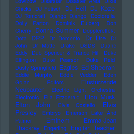
Lowtzow
Disarstar
Disaster Area
Dixie
DJ Koze
DJ Hell
Chicks
DJ Fetisch
DJ Tomcraft
Django Django
Doctorella
Dolly Parton
Dominik Eulberg
Don
Donna Summer
Cherry
Dopplereffekt
Dr Dre
DPP
Dota
Dr Demento
Dr
John
Dr Motte
Drake
DSDS
Duane
Eddy
Dub Spencer & Trance Hill
Duke
Ellington
Duke Pearson
Duke Reid
Ed Sheeran
Eagles
Dusty Springfield
Eddie Murphy
Eddie Vedder
Eden
Einstürzende
Golan
Editors
Neubauten
Electric Light Orchestra
Elon Musk
Electronic
Ella Fitzgerald
Elton John
Elvis
Elvis Costello
Presley
Embryo
Emerson Lake And
Eminem
Emma-Jean
Palmer
Thackray
English Teacher
Engerling