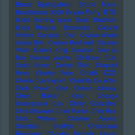
Bruce Springsteen
Bruno Mars
Bryan Ferry
BTS
Brutalismus 3000
Bushido
Burial
Burning Spear
Bush
Busta Rhymes
Buzzcocks
Cabaret
Can
Voltaire
Campino
Captain Ahabs
Linkes Bein
Captain Beefheart
Carmen
Carole King
Villain
Cassiber
Cate Le
Bon
Caterina Valente
CD-Boxen
CDs
Celine Dion
Ceelo Green
Chappell
Charli XCX
Roan
Charley Pride
Charlie Cunningham
Charlotte De Witte
Cheb Khaled
Cher
Cherno Jobatey
Chet Baker
Chic
Chicago
Chilly Gonzales
Underground Duo
Chris Blackwell
Chris Martin
Chris Rea
Chris Watson
Christian Anders
Christiane
Christian Steiffen
Rösinger
Christin Nichols
Christl