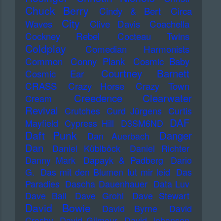
Chuck Berry
Cindy & Bert
Circa
City
Waves
Clive Davis
Coachella
Cockney Rebel
Cocteau Twins
Coldplay
Comedian Harmonists
Common
Conny Plank
Cosmic Baby
Courtney Barnett
Cosmic Ear
CRASS
Crazy Horse
Crazy Town
Creedence Clearwater
Cream
Revival
Crutches
Curd Jürgens
Curtis
DAF
Mayfield
Cypress Hill
D3SM6ND
Daft Punk
Danger
Dan Auerbach
Dan
Daniel Küblböck
Daniel Richter
Danny Mark
Dapayk & Padberg
Dario
G.
Das mit den Blumen tut mir leid
Das
Paradies
Dascha Dauenhauer
Data Luv
Dave Ball
Dave Grohl
Dave Stewart
David Bowie
David Byrne
David
Crosby
David Gilmour
David Johansen