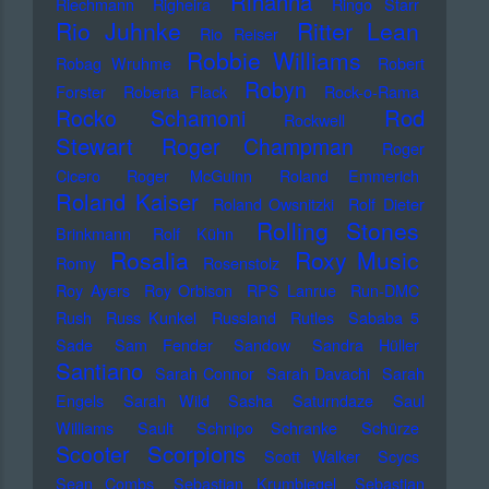
Rihanna
Riechmann
Righeira
Ringo Starr
Rio Juhnke
Ritter Lean
Rio Reiser
Robbie Williams
Robag Wruhme
Robert
Robyn
Forster
Roberta Flack
Rock-o-Rama
Rod
Rocko Schamoni
Rockwell
Stewart
Roger Champman
Roger
Cicero
Roger McGuinn
Roland Emmerich
Roland Kaiser
Roland Owsnitzki
Rolf Dieter
Rolling Stones
Brinkmann
Rolf Kühn
Rosalia
Roxy Music
Romy
Rosenstolz
Roy Ayers
Roy Orbison
RPS Lanrue
Run-DMC
Rush
Russ Kunkel
Russland
Rutles
Sababa 5
Sade
Sam Fender
Sandow
Sandra Hüller
Santiano
Sarah Connor
Sarah Davachi
Sarah
Engels
Sarah Wild
Sasha
Saturndaze
Saul
Williams
Sault
Schnipo Schranke
Schürze
Scorpions
Scooter
Scott Walker
Scycs
Sean Combs
Sebastian Krumbiegel
Sebastian