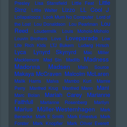
Little
Presley
Lisa Stansfield
Little Feat
LL Cool J
Simz
Lizzo
Little Walter
Lollapalooza
Look Mum No Computer
Lord of
Lou
the Lost
Lou Donaldson
Lou Pearlman
Reed
Loudermilk
Louis Moholo-Moholo
Loveparade
Louvin Brothers
Love
Low
Life Rich Kids
LTJ Bukem
Ludwig Hirsch
Lyca
Lynyrd Skynyrd
Mac Miller
Madness
Macklemore
Mad Sin
Madlib
Madonna
Madsen
Main Source
Makaya McCraven
Malcolm McLaren
Malik Harris
Malva
Mambo Kurt
Mamie
Mani
Perry
Manfred Krug
Manfred Mann
Mariah Carey
Marianne
Marc Bolan
Faithfull
Marianne Rosenberg
Marilyn
Marius Müller-Westernhagen
Mark
Benecke
Mark E Smith
Mark Ernestus
Mark
Forster
Mark Knopfler
Mark Oliver Everett