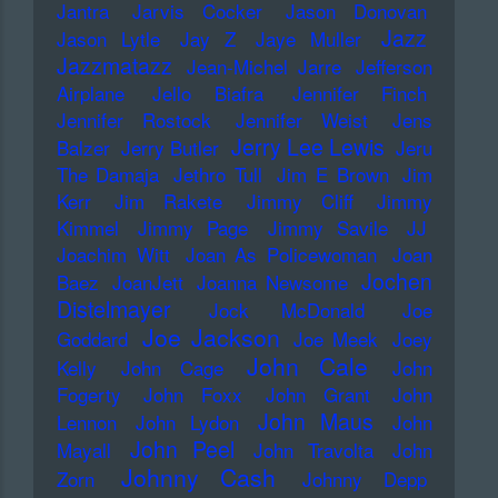
Jantra
Jarvis Cocker
Jason Donovan
Jazz
Jason Lytle
Jay Z
Jaye Muller
Jazzmatazz
Jean-Michel Jarre
Jefferson
Airplane
Jello Biafra
Jennifer Finch
Jennifer Rostock
Jennifer Weist
Jens
Jerry Lee Lewis
Balzer
Jerry Butler
Jeru
The Damaja
Jethro Tull
Jim E Brown
Jim
Kerr
Jim Rakete
Jimmy Cliff
Jimmy
Kimmel
Jimmy Page
Jimmy Savile
JJ
Joachim Witt
Joan As Policewoman
Joan
Jochen
Baez
JoanJett
Joanna Newsome
Distelmayer
Jock McDonald
Joe
Joe Jackson
Goddard
Joe Meek
Joey
John Cale
Kelly
John Cage
John
Fogerty
John Foxx
John Grant
John
John Maus
Lennon
John Lydon
John
John Peel
Mayall
John Travolta
John
Johnny Cash
Zorn
Johnny Depp