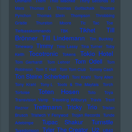
Uhlmann
Them
Thilo Mischke
Thirty Seconds To
Mars
Thomas D
Thomas Gottschalk
Thomas
Pynchon
Thomas Stein
Thompson
Throbbing
Gristle
Thurston Moore
Tic Tac Toe
Till
Tikhet
Tiefbasskommando TBK
Brönner
Till Lindemann
Tim Buckley
Timmy
Timewarp
Timo Lassy
Tina Turner
Toby
Tocotronic
Tokio Hotel
Keith
Tokens
Tom Odell
Tom Gerhardt
Tom Lehrer
Tom
Robinson
Tom T. Hall
Tom Tom Club
Tommy Cash
Ton Steine Scherben
Toni Krahl
Tony Allen
Tony Krahl
Tony-L
Toots & The Maytals
Torch
Toten Hosen
Tortoise
Toto
Toya
Transvision Vamp
Traveling Wilburys
Travis
Trent
Trettmann
Trio
Tricky
Reznor
Tristan
Brusch
Tristwch Y Fenywod
Trojan Records
Tunde
Tupac Shakur
Turnstile
Adebimpe
U2
Tyler The Creator
Tuxedomoon
UB40