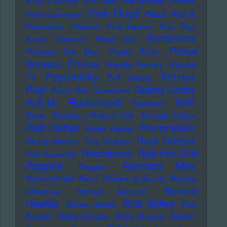
Phil Lesh
Phil Spector
Photek
Pink Floyd
Pietro Lombardi
Pitbull
Plan B
Plasmatics
Polecats
Poly Styrene
Pop
Pop-
Portishead
Kultur
Popcorn
Popol Vuh
Primal
Portugal The Man
Power Plush
Prince
Scream
Priscilla Presley
Psychic
Psychobilly
Puhdys
TV
Puff Daddy
Pulp
Quincy Jones
Pussy Riot
Questlove
Radiohead
R.E.M.
RAF
Raekwon
Rage
Rahsaan Roland Kirk
Rainald Grebe
Ralf Hütter
Rammstein
Ralph Heidel
Rayk Goetze
Randy Weston
Ray Charles
Rechtsrock
Red Hot Chili
Reb Kennedy
Peppers
Reinhard Mey
Reggae
Reinhold Heil
Rezo
Rhythm & Sound
Ricardo
Richard
Villalobos
Richard Ashcroft
Hawley
Rick Astley
Richie Hawtin
Rick
Buckler
Ricky Gervais
Ricky Shayne
Riddim