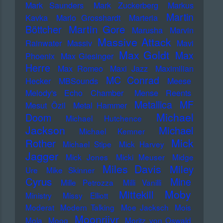
Mark Saunders
Mark Zuckerberg
Markus
Martin
Kavka
Marlo Grosshardt
Marteria
Martin Gore
Böttcher
Marusha
Marvin
Massive Attack
Rainwater
Massiv
Mavi
Max Goldt
Max
Phoenix
Max Giesinger
Herre
Max Romeo
Maxi Jazz
Maximilian
MC Conrad
Hecker
MBSounds
Meese
Melody's Echo Chamber
Mense Reents
Metallica
MF
Mesut Özil
Metal Hammer
Michael
Doom
Michael Hutchence
Jackson
Michael
Michael Kemner
Mick
Rother
Michael Stipe
Mick Harvey
Jagger
Mick Jones
Micki Meuser
Midge
Miles Davis
Miley
Ure
Mike Skinner
Cyrus
Mine
Mille Petrozza
Milli Vanilli
Moby
Mittekill
Ministry
Missy Elliott
Moderat
Modern Talking
Moe Jacksch
Mois
Moonriivr
Mola
Moog
Moritz von Oswald