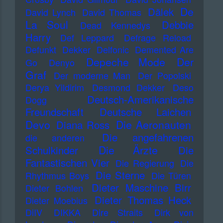
De
Dälek
David Lynch
David Thomas
La Soul
Debbie
Dead Kennedys
Harry
Def Leppard
Defrage Reload
Defunkt
Dekker
Delfonic
Demented Are
Depeche Mode
Der
Go
Denyo
Graf
Der moderne Man
Der Popolski
Derya Yildirim
Desmond Dekker
Deso
Deutsch-Amerikanische
Dogg
Freundschaft
Deutsche Laichen
Devo
Die Aeronauten
Diana Ross
Die angefahrenen
die anderen
Die Ärzte
Schulkinder
Die
Fantastischen Vier
Die Regierung
Die
Die Sterne
Rhythmus Boys
Die Türen
Dieter Maschine Birr
Dieter Bohlen
Dieter Thomas Heck
Dieter Moebius
DiIV
DIKKA
Dire Straits
Dirk von