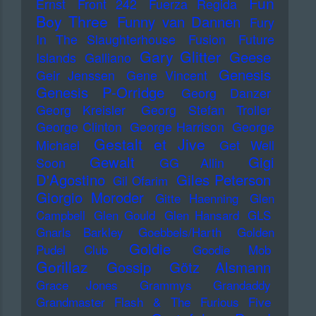
Fun
Ernst
Front 242
Fuerza Regida
Boy Three
Funny van Dannen
Fury
In The Slaughterhouse
Fusion
Future
Gary Glitter
Geese
Islands
Galliano
Genesis
Geir Jenssen
Gene Vincent
Genesis P-Orridge
Georg Danzer
Georg Kreisler
Georg Stefan Troller
George Clinton
George Harrison
George
Gestalt et Jive
Michael
Get Well
Gewalt
Gigi
Soon
GG Allin
D'Agostino
Giles Peterson
Gil Ofarim
Giorgio Moroder
Gitte Haenning
Glen
Campbell
Glen Gould
Glen Hansard
GLS
Gnarls Barkley
Goebbels/Harth
Golden
Goldie
Pudel Club
Goodie Mob
Gorillaz
Gossip
Götz Alsmann
Grace Jones
Grammys
Grandaddy
Grandmaster Flash & The Furious Five