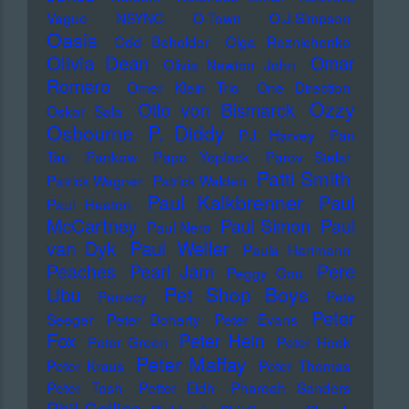
Vague
NSYNC
O-Town
O.J.Simpson
Oasis
Odd Beholder
Olga Reznichenko
Olivia Dean
Omar
Olivia Newton John
Romero
Omer Klein Trio
One Direction
Ozzy
Otto von Bismarck
Oskar Sala
Osbourne
P. Diddy
P.J. Harvey
Pan
Tau
Pankow
Papo Yoplack
Parov Stelar
Patti Smith
Patrick Wagner
Patrick Walden
Paul Kalkbrenner
Paul
Paul Heaton
McCartney
Paul Simon
Paul
Paul Nero
Paul Weller
van Dyk
Paula Hartmann
Pere
Peaches
Pearl Jam
Peggy Gou
Pet Shop Boys
Ubu
Perrecy
Pete
Peter
Seeger
Peter Doherty
Peter Evans
Fox
Peter Hein
Peter Green
Peter Hook
Peter Maffay
Peter Kraus
Peter Thomas
Peter Tosh
Petter Eldh
Pharoah Sanders
Phil Collins