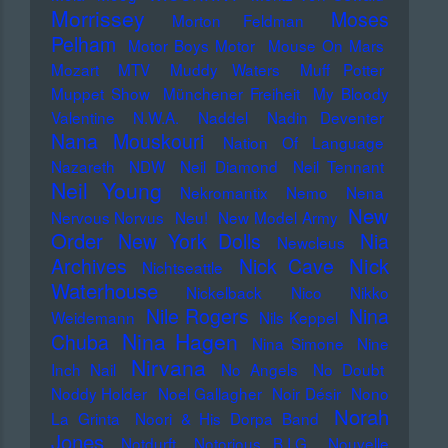
Morrissey
Moses
Morton Feldman
Pelham
Motor Boys Motor
Mouse On Mars
Mozart
MTV
Muddy Waters
Muff Potter
Muppet Show
Münchener Freiheit
My Bloody
Valentine
N.W.A.
Naddel
Nadin Deventer
Nana Mouskouri
Nation Of Language
Nazareth
NDW
Neil Diamond
Neil Tennant
Neil Young
Nekromantix
Nemo
Nena
New
Nervous Norvus
Neu!
New Model Army
Order
New York Dolls
Nia
Newcleus
Nick
Archives
Nick Cave
Nichtseattle
Waterhouse
Nickelback
Nico
Nikko
Nile Rogers
Nina
Weidemann
Nils Keppel
Nina Hagen
Chuba
Nina Simone
Nine
Nirvana
Inch Nail
No Angels
No Doubt
Noddy Holder
Noel Gallagher
Noir Désir
Nono
Norah
La Grinta
Noori & His Dorpa Band
Jones
Notdurft
Notorious B.I.G.
Nouvelle