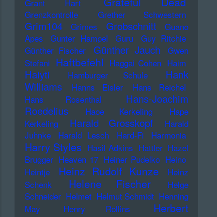
Grateful Dead
Grant Hart
Grenzkontrolle
Grether Schwestern
Grim104
Grobschnitt
Grimes
Guano
Apes
Gunter Hampel
Guru
Guy Ritchie
Günther Jauch
Günther Fischer
Gwen
Haftbefehl
Stefani
Haggai Cohen
Haim
Haiyti
Hank
Hamburger Schule
Williams
Hanns Eisler
Hans Reichel
Hans-Joachim
Hans Rosenthal
Roedelius
Haoe Kerkeling
Hape
Harald Grosskopf
Kerkeling
Harald
Juhnke
Harald Lesch
Hard-Fi
Harmonia
Harry Styles
Hasil Adkins
Hattler
Hazel
Brugger
Heaven 17
Heiner Pudelko
Heino
Heinz Rudolf Kunze
Heintje
Heinz
Helene Fischer
Schenk
Helge
Schneider
Helmet
Helmut Schmidt
Henning
Herbert
May
Henry Rollins