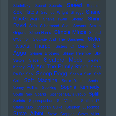
Seeed
Studnitzky
Secret Secrets
Sepalot
Sex Pistols
Shane
Seymour Wright
Shaggy
MacGowan
Shirin
Shania Twain
Shellac
David
Sido
Silbermond
Silent Servant
Simina
Simple Minds
Grigoriu
Simon Harris
Sinead
Sister
O'Connor
Siouxsie And The Banshees
Ski
Rosetta Tharpe
Sisters Of Mercy
Aggu
Skinner Brothers
Skinny Pelembe
Sky
Sleaford Mods
Saxon
Slade
Sleater-
Sly And The Family Stone
Kinney
Smag
Snoop Dogg
Pa Dig Selv
Soap & Skin
Soft
Soft Machine
Cell
Sonic Youth
Sonics
Sophia Kennedy
Sonny Rollins
Soolking
Spliff
South Park
Sparks
Spencer Davis Group
Sprints
Squarepusher
St. Vincent
Station 17
Status Quo
Stephan Sulke
Stephen Luscombe
Steve Albini
Steve Cropper
Steve Miller