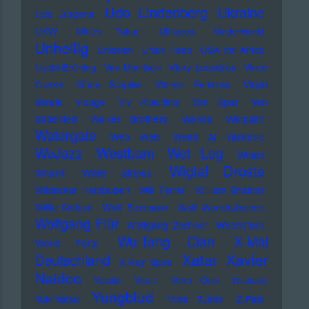
Udo Lindenberg
Ukraine
Udo Jürgens
UKW
Ulrich Tukur
Ultravox
Underworld
Unheilig
Unionen
Uriah Heep
USA for Africa
Uschi Brüning
Van Morrison
Vicky Leandros
Vince
Clarke
Vince Staples
Violent Femmes
Virgin
Steele
Visage
Viv Albertine
Von Spar
Von
Südenfed
Walker Brothers
Wanda
Warpaint
Watergate
Web Web
Weird Al Yankovic
Westbam
WeJazz
Wet Leg
Wham
Wiglaf Droste
Wham!
White Stripes
Wildecker Herzbuben
Will Ferrell
William Shatner
Willie Nelson
Wolf Biermann
Wolf Wondratschek
Wolfgang Flür
Wolfgang Zechner
Woodstock
Wu-Tang Clan
X-Mal
World Party
Xatar
Xavier
Deutschland
X-Ray Spex
Naidoo
Yassin
Yeule
Yoko Ono
Yousuke
Yungblud
Yukimatsu
Yves Tumor
Z-Pain