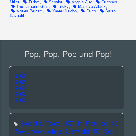
Miller
,
Tikhet
,
Sepalot
,
Angela Aux
,
Crutches
,
The Lambrini Girls
,
Tricky
,
Massive Attack
,
Moses Pelham
,
Xavier Naidoo
,
Falco
,
Sarah
Davachi
Pop, Pop, Pop und Pop!
2026
2025
2024
2023
2022
40
Sweat & Tears
!K7
11 Freunde
Sekunden ohne Gewicht
50 Cent