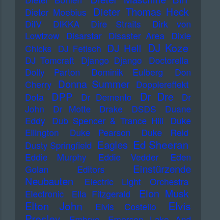
Dieter Thomas Heck
Dieter Moebius
DiIV
DIKKA
Dire Straits
Dirk von
Lowtzow
Disarstar
Disaster Area
Dixie
DJ Koze
DJ Hell
Chicks
DJ Fetisch
DJ Tomcraft
Django Django
Doctorella
Dolly Parton
Dominik Eulberg
Don
Donna Summer
Cherry
Dopplereffekt
Dr Dre
DPP
Dota
Dr Demento
Dr
John
Dr Motte
Drake
DSDS
Duane
Eddy
Dub Spencer & Trance Hill
Duke
Ellington
Duke Pearson
Duke Reid
Ed Sheeran
Eagles
Dusty Springfield
Eddie Murphy
Eddie Vedder
Eden
Einstürzende
Golan
Editors
Neubauten
Electric Light Orchestra
Elon Musk
Electronic
Ella Fitzgerald
Elton John
Elvis
Elvis Costello
Presley
Embryo
Emerson Lake And