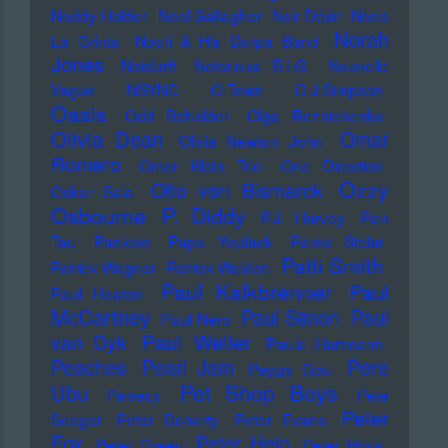
Noddy Holder
Noel Gallagher
Noir Désir
Nono
Norah
La Grinta
Noori & His Dorpa Band
Jones
Notdurft
Notorious B.I.G.
Nouvelle
Vague
NSYNC
O-Town
O.J.Simpson
Oasis
Odd Beholder
Olga Reznichenko
Olivia Dean
Omar
Olivia Newton John
Romero
Omer Klein Trio
One Direction
Ozzy
Otto von Bismarck
Oskar Sala
Osbourne
P. Diddy
P.J. Harvey
Pan
Tau
Pankow
Papo Yoplack
Parov Stelar
Patti Smith
Patrick Wagner
Patrick Walden
Paul Kalkbrenner
Paul
Paul Heaton
McCartney
Paul Simon
Paul
Paul Nero
Paul Weller
van Dyk
Paula Hartmann
Pere
Peaches
Pearl Jam
Peggy Gou
Pet Shop Boys
Ubu
Perrecy
Pete
Peter
Seeger
Peter Doherty
Peter Evans
Fox
Peter Hein
Peter Green
Peter Hook