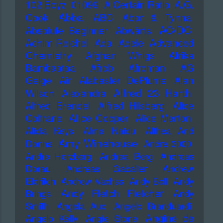
102 Boyz
01099
A Certain Ratio
A.G.
Abba
Cook
ABC
Abor & Tynna
AC/DC
Absolute Beginner
Abwärts
Advanced
Achim Reichel
Ada
Adele
Chemistry
Afghan Whigs
Afrika
Bambaataa
Afrob
Afroman
AG
Geige
Air
Alabaster DePlume
Alan
Alfred 23 Harth
Wilson
Alexandra
Alfred Brendel
Alfred Hilsberg
Alice
Alice Cooper
Coltrane
Alice Merton
Alicia Keys
Alma Naidu
Althea And
Amy Winehouse
Donna
Andre 3000
Andre Herzberg
Andrea Berg
Andreas
Dorau
Andreas Gabalier
Andrew
Eldritch
Andrew Vachss
Andy Bell
Andy
Andy Fletch Fletcher
Brings
Andy
Smith
Angela Aux
Angelo Branduardi
Angine de
Angelo Kelly
Angie Stone