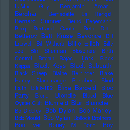
Benjamin Amaru
LaMar Gay
Berghain
Bernadette La Hengst
Bernard Sumner
Bernd Begemann
Berq
Bertrand Cantat
Beth Ditto
Betti Kruse
Beyonce
Betterov
Bill
Billie Eilish
Laswell
Bill Withers
Billy
Joel
Bim Sherman
Biosphere
Birth
Björk
Control
Bitchin Bajas
Black
Black Keys
Black Sabbath
Kappa
Black Sheep
Blaine Reininger
Blake
Harley
Blancmange
Bleachers
Blind
Blixa Bargeld
Bloc
Faith
Blink-182
Blondie
Party
Blond
Blood
Blue
Blur
Blumfeld
Blümchen
Oyster Cult
Bob Dylan
Bob Marley
Bo Diddley
Bob Vylan
Bob Mould
Bollock Brothers
Bon Iver
Boney M
Boy
Bono