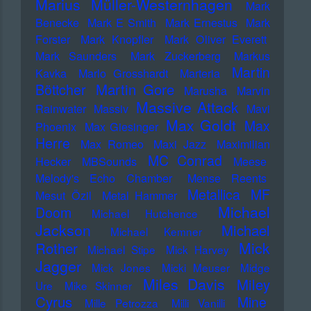
Marius Müller-Westernhagen
Mark
Benecke
Mark E Smith
Mark Ernestus
Mark
Forster
Mark Knopfler
Mark Oliver Everett
Mark Saunders
Mark Zuckerberg
Markus
Martin
Kavka
Marlo Grosshardt
Marteria
Martin Gore
Böttcher
Marusha
Marvin
Massive Attack
Rainwater
Massiv
Mavi
Max Goldt
Max
Phoenix
Max Giesinger
Herre
Max Romeo
Maxi Jazz
Maximilian
MC Conrad
Hecker
MBSounds
Meese
Melody's Echo Chamber
Mense Reents
Metallica
MF
Mesut Özil
Metal Hammer
Michael
Doom
Michael Hutchence
Jackson
Michael
Michael Kemner
Mick
Rother
Michael Stipe
Mick Harvey
Jagger
Mick Jones
Micki Meuser
Midge
Miles Davis
Miley
Ure
Mike Skinner
Cyrus
Mine
Mille Petrozza
Milli Vanilli