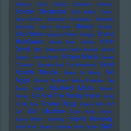
Williams
Sault
Schnipo Schranke
Schürze
Scorpions
Scooter
Scott Walker
Scycs
Sean Combs
Sebastian Krumbiegel
Sebastian
Seeed
Studnitzky
Secret Secrets
Sepalot
Sex Pistols
Shane
Seymour Wright
Shaggy
MacGowan
Shirin
Shania Twain
Shellac
David
Sido
Silbermond
Silent Servant
Simina
Simple Minds
Grigoriu
Simon Harris
Sinead
Sister
O'Connor
Siouxsie And The Banshees
Ski
Rosetta Tharpe
Sisters Of Mercy
Aggu
Skinner Brothers
Skinny Pelembe
Sky
Sleaford Mods
Saxon
Slade
Sleater-
Sly And The Family Stone
Kinney
Smag
Snoop Dogg
Pa Dig Selv
Soap & Skin
Soft
Soft Machine
Cell
Sonic Youth
Sonics
Sophia Kennedy
Sonny Rollins
Soolking
Spliff
South Park
Sparks
Spencer Davis Group