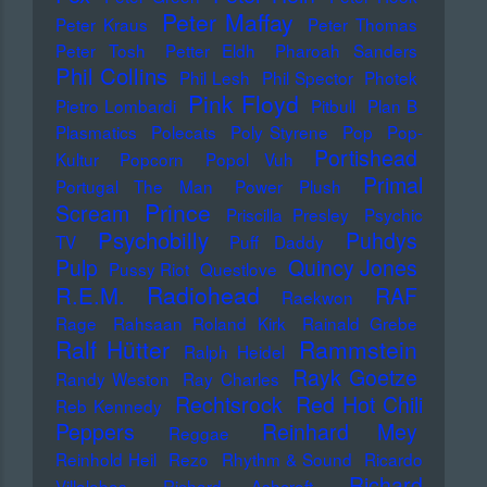
Peter Maffay
Peter Kraus
Peter Thomas
Peter Tosh
Petter Eldh
Pharoah Sanders
Phil Collins
Phil Lesh
Phil Spector
Photek
Pink Floyd
Pietro Lombardi
Pitbull
Plan B
Plasmatics
Polecats
Poly Styrene
Pop
Pop-
Portishead
Kultur
Popcorn
Popol Vuh
Primal
Portugal The Man
Power Plush
Prince
Scream
Priscilla Presley
Psychic
Psychobilly
Puhdys
TV
Puff Daddy
Pulp
Quincy Jones
Pussy Riot
Questlove
Radiohead
R.E.M.
RAF
Raekwon
Rage
Rahsaan Roland Kirk
Rainald Grebe
Ralf Hütter
Rammstein
Ralph Heidel
Rayk Goetze
Randy Weston
Ray Charles
Rechtsrock
Red Hot Chili
Reb Kennedy
Peppers
Reinhard Mey
Reggae
Reinhold Heil
Rezo
Rhythm & Sound
Ricardo
Richard
Villalobos
Richard Ashcroft