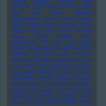
Helene Fischer
Schenk
Helge
Schneider
Helmet
Helmut Schmidt
Henning
Herbert
May
Henry Rollins
Grönemeyer
Herman Brood
Hermeto
Pascoal
HipHop Made in Germany
Hitler
Hitster
Holger Czukay
Honolulu Mountain
Horst Lichter
Daffodils
Horst
Weidenmüller
Hot Chip
Hotel Rimini
Howard Carpendale
Howlin Wolf
HP
Baxxter
HR Giger
Humpe & Humpe
Ian Dury
Hüsker Dü
Ibiza Final Boss
Ice
Iggy Pop
Ice-T
Cube
Ideal
Ike White
Ikkimel
Ikke Hüftgold
Il Civetto
Ina Deter
Ina Müller
International Music
Interzone
Irene Schweizer
Irmin Schmidt
Iron Maiden
Isaak
Isaiah Collier
Jack Antonoff
Jack
DeJohnette
Jack White
Jackmate
Jackson
James Blake
Brown
Jake Bugg
James