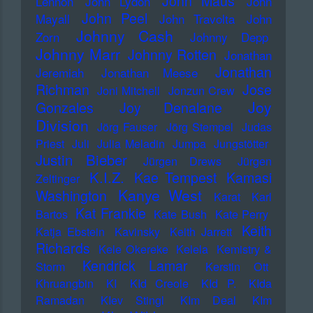
John Maus
Lennon
John Lydon
John
John Peel
Mayall
John Travolta
John
Johnny Cash
Zorn
Johnny Depp
Johnny Marr
Johnny Rotten
Jonathan
Jonathan
Jeremiah
Jonathan Meese
Richman
Jose
Joni Mitchell
Jonzun Crew
Joy
Gonzales
Joy Denalane
Division
Jörg Fauser
Jörg Stempel
Judas
Priest
Juli
Julia Meladin
Jumpa
Jungstötter
Justin Bieber
Jürgen Drews
Jürgen
K.I.Z.
Kae Tempest
Kamasi
Zeltinger
Kanye West
Washington
Karat
Karl
Kat Frankie
Bartos
Kate Bush
Kate Perry
Keith
Katja Ebstein
Kavinsky
Keith Jarrett
Richards
Kele Okereke
Kelela
Kemistry &
Kendrick Lamar
Storm
Kerstin Ott
Khruangbin
KI
KId Creole
KId P.
KIda
Ramadan
KIev Stingl
KIm Deal
KIm