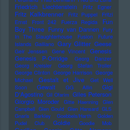
Friedrich Liechtenstein
Fritz Egner
Fritz Kalkbrenner
Fritz Puppel
Fritzi
Fun
Ernst
Front 242
Fuerza Regida
Boy Three
Funny van Dannen
Fury
In The Slaughterhouse
Fusion
Future
Gary Glitter
Geese
Islands
Galliano
Genesis
Geir Jenssen
Gene Vincent
Genesis P-Orridge
Georg Danzer
Georg Kreisler
Georg Stefan Troller
George Clinton
George Harrison
George
Gestalt et Jive
Michael
Get Well
Gewalt
Gigi
Soon
GG Allin
D'Agostino
Giles Peterson
Gil Ofarim
Giorgio Moroder
Gitte Haenning
Glen
Campbell
Glen Gould
Glen Hansard
GLS
Gnarls Barkley
Goebbels/Harth
Golden
Goldie
Pudel Club
Goodie Mob