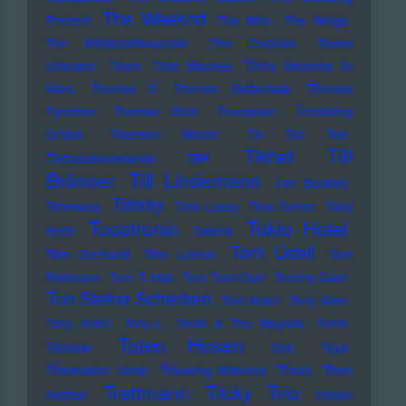
The Weeknd
Present
The Who
The Wings
The Wirtschaftswunder
The Zombies
Thees
Uhlmann
Them
Thilo Mischke
Thirty Seconds To
Mars
Thomas D
Thomas Gottschalk
Thomas
Pynchon
Thomas Stein
Thompson
Throbbing
Gristle
Thurston Moore
Tic Tac Toe
Till
Tikhet
Tiefbasskommando TBK
Brönner
Till Lindemann
Tim Buckley
Timmy
Timewarp
Timo Lassy
Tina Turner
Toby
Tocotronic
Tokio Hotel
Keith
Tokens
Tom Odell
Tom Gerhardt
Tom Lehrer
Tom
Robinson
Tom T. Hall
Tom Tom Club
Tommy Cash
Ton Steine Scherben
Toni Krahl
Tony Allen
Tony Krahl
Tony-L
Toots & The Maytals
Torch
Toten Hosen
Tortoise
Toto
Toya
Transvision Vamp
Traveling Wilburys
Travis
Trent
Trettmann
Trio
Tricky
Reznor
Tristan