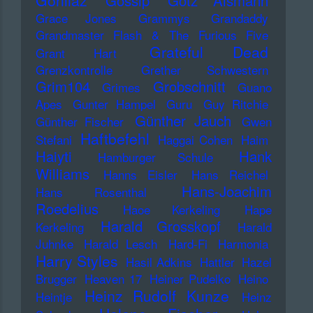
Gorillaz
Gossip
Götz Alsmann
Grace Jones
Grammys
Grandaddy
Grandmaster Flash & The Furious Five
Grateful Dead
Grant Hart
Grenzkontrolle
Grether Schwestern
Grim104
Grobschnitt
Grimes
Guano
Apes
Gunter Hampel
Guru
Guy Ritchie
Günther Jauch
Günther Fischer
Gwen
Haftbefehl
Stefani
Haggai Cohen
Haim
Haiyti
Hank
Hamburger Schule
Williams
Hanns Eisler
Hans Reichel
Hans-Joachim
Hans Rosenthal
Roedelius
Haoe Kerkeling
Hape
Harald Grosskopf
Kerkeling
Harald
Juhnke
Harald Lesch
Hard-Fi
Harmonia
Harry Styles
Hasil Adkins
Hattler
Hazel
Brugger
Heaven 17
Heiner Pudelko
Heino
Heinz Rudolf Kunze
Heintje
Heinz