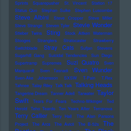
Sprints
Squarepusher
St. Vincent
Station 17
Status Quo
Stephan Sulke
Stephen Luscombe
Steve Albini
Steve Cropper
Steve Miller
Stevie Wonder
Steve Strange
Steven Tyler
Sting
Stieber Twins
Stock Aitken Waterman
Stooges
Stranglers
Stratocaster
Strawberry
Stray Cats
Switchblade
Sufjan Stevens
Sugarhill Gang
Suicidal Tendencies
Sun Diego
Suzi Quatro
Supertramp
Supremes
Sven
Sven Wunder
Marquardt
Sven Tasnadi
Sven-Ake Johansson
SXSW
T-Pain
T.Rex
Talking Heads
Tahnee
Talay Riley
Talk Talk
Taylor
Tangerine Dream
Tanner Adell
Tarwater
Swift
Tears For Fears
Techno-Wikinger
Ted
Herold
Teho Teardo
Ten Years After
Terranova
Terry Callier
Terry Hall
The Alan Parsons
The
Project
The Arcs
The Avicii
The B-52s