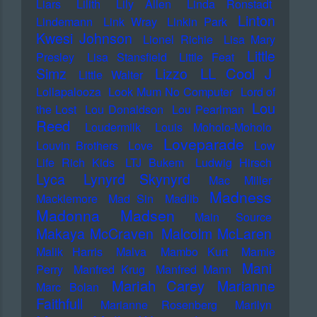
Liars
Lilith
Lily Allen
Linda Ronstadt
Linton
Lindemann
Link Wray
Linkin Park
Kwesi Johnson
Lionel Richie
Lisa Mary
Little
Presley
Lisa Stansfield
Little Feat
LL Cool J
Simz
Lizzo
Little Walter
Lollapalooza
Look Mum No Computer
Lord of
Lou
the Lost
Lou Donaldson
Lou Pearlman
Reed
Loudermilk
Louis Moholo-Moholo
Loveparade
Louvin Brothers
Love
Low
Life Rich Kids
LTJ Bukem
Ludwig Hirsch
Lyca
Lynyrd Skynyrd
Mac Miller
Madness
Macklemore
Mad Sin
Madlib
Madonna
Madsen
Main Source
Makaya McCraven
Malcolm McLaren
Malik Harris
Malva
Mambo Kurt
Mamie
Mani
Perry
Manfred Krug
Manfred Mann
Mariah Carey
Marianne
Marc Bolan
Faithfull
Marianne Rosenberg
Marilyn