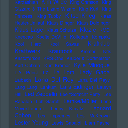
KIm Wilde
Kardashian
KIng Crimson
KIng
Gizzard & The Lizard Wizard
KIng Kurt
KIng
KItschKrieg
Princess
KIng Tubby
Klaas
Heufer-Umlauf
Klaus Dinger
Klaus Doldinger
Klez.e
Klaus Lage
Klaus Schulze
KMD
Kneecap
Koefte DeVille
Kollegah
Kompakt
Kraftklub
Kool Herc
Kool Savas
Kraftwerk
Krautrock
Kreator
Kris
Kristofferson
KRS-One
Kruder & Dorfmeister
Kylie Minogue
Kurt Cobain
Kurt Krömer
Lady Gaga
La Lom
L.A. Priest
L7
Lana Del Rey
Laibach
Lana Del Reyy
Lars Eidinger
Lang Lang
Lankum
Lauryn
Led Zeppelin
Hill
Lee "Scratch" Perry
Lee
Lemke/Müller
Ranaldo
Leif Garrett
Lena
Leonard
Meyer-Landrut
Lenny Kravitz
Cohen
Les Impremes
Les McKeown
Lester Young
Lewis Capaldi
Liam Payne