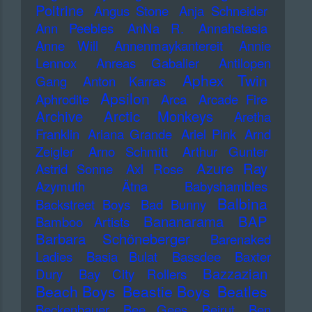
Poitrine
Angus Stone
Anja Schneider
Ann Peebles
AnNa R.
Annahstasia
Anne Will
Annenmaykantereit
Annie
Lennox
Anreas Gabalier
Antilopen
Aphex Twin
Gang
Anton Karras
Apsilon
Aphrodite
Arca
Arcade Fire
Archive
Arctic Monkeys
Aretha
Franklin
Ariana Grande
Ariel Pink
Arnd
Zeigler
Arno Schmitt
Arthur Gunter
Azure Ray
Astrid Sonne
Axl Rose
Azymuth
Ätna
Babyshambles
Balbina
Backstreet Boys
Bad Bunny
Bananarama
BAP
Bamboo Artists
Barbara Schöneberger
Barenaked
Ladies
Basia Bulat
Bassdee
Baxter
Bazzazian
Dury
Bay City Rollers
Beach Boys
Beastie Boys
Beatles
Beckenbauer
Bee Gees
Beirut
Ben