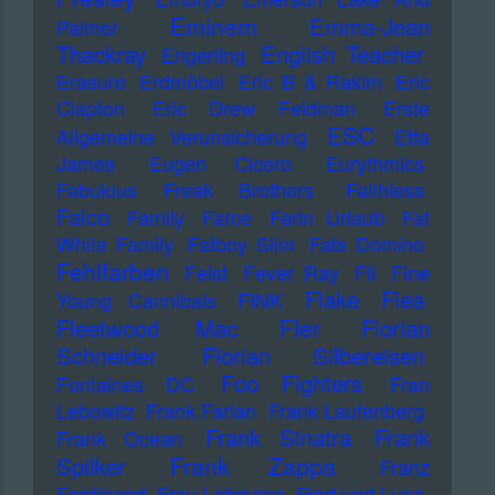
Eminem
Emma-Jean
Palmer
Thackray
English Teacher
Engerling
Erasure
Erdmöbel
Eric B & Rakim
Eric
Clapton
Eric Drew Feldman
Erste
ESC
Allgemeine Verunsicherung
Etta
James
Eugen Cicero
Eurythmics
Fabulous Freak Brothers
Faithless
Falco
Family
Farce
Farin Urlaub
Fat
White Family
Fatboy Slim
Fats Domino
Fehlfarben
Feist
Fever Ray
Fil
Fine
Flake
Flea
Young Cannibals
FINK
Fler
Fleetwood Mac
Florian
Schneider
Florian Silbereisen
Foo Fighters
Fontaines DC
Fran
Lebowitz
Frank Farian
Frank Laufenberg
Frank Sinatra
Frank
Frank Ocean
Frank Zappa
Spilker
Franz
Ferdinand
Frau Lehmann
Fred und Luna