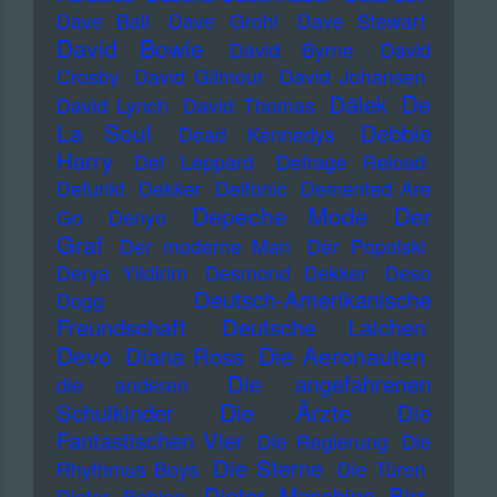
Dave Ball
Dave Grohl
Dave Stewart
David Bowie
David Byrne
David
Crosby
David Gilmour
David Johansen
De
Dälek
David Lynch
David Thomas
La Soul
Debbie
Dead Kennedys
Harry
Def Leppard
Defrage Reload
Defunkt
Dekker
Delfonic
Demented Are
Depeche Mode
Der
Go
Denyo
Graf
Der moderne Man
Der Popolski
Derya Yildirim
Desmond Dekker
Deso
Deutsch-Amerikanische
Dogg
Freundschaft
Deutsche Laichen
Devo
Die Aeronauten
Diana Ross
Die angefahrenen
die anderen
Die Ärzte
Schulkinder
Die
Fantastischen Vier
Die Regierung
Die
Die Sterne
Rhythmus Boys
Die Türen
Dieter Maschine Birr
Dieter Bohlen