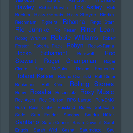
Hawley
Rick Astley
Richie Hawtin
Rick
Buckler
Ricky Gervais
Ricky Shayne
Riddim
Rihanna
Riechmann
Righeira
Ringo Starr
Rio Juhnke
Ritter Lean
Rio Reiser
Robbie Williams
Robag Wruhme
Robert
Robyn
Forster
Roberta Flack
Rock-o-Rama
Rod
Rocko Schamoni
Rockwell
Stewart
Roger Champman
Roger
Cicero
Roger McGuinn
Roland Emmerich
Roland Kaiser
Roland Owsnitzki
Rolf Dieter
Rolling Stones
Brinkmann
Rolf Kühn
Rosalia
Roxy Music
Romy
Rosenstolz
Roy Ayers
Roy Orbison
RPS Lanrue
Run-DMC
Rush
Russ Kunkel
Russland
Rutles
Sababa 5
Sade
Sam Fender
Sandow
Sandra Hüller
Santiano
Sarah Connor
Sarah Davachi
Sarah
Engels
Sarah Wild
Sasha
Saturndaze
Saul