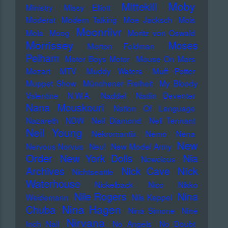
Moby
Mittekill
Ministry
Missy Elliott
Moderat
Modern Talking
Moe Jacksch
Mois
Moonriivr
Mola
Moog
Moritz von Oswald
Morrissey
Moses
Morton Feldman
Pelham
Motor Boys Motor
Mouse On Mars
Mozart
MTV
Muddy Waters
Muff Potter
Muppet Show
Münchener Freiheit
My Bloody
Valentine
N.W.A.
Naddel
Nadin Deventer
Nana Mouskouri
Nation Of Language
Nazareth
NDW
Neil Diamond
Neil Tennant
Neil Young
Nekromantix
Nemo
Nena
New
Nervous Norvus
Neu!
New Model Army
Order
New York Dolls
Nia
Newcleus
Nick
Archives
Nick Cave
Nichtseattle
Waterhouse
Nickelback
Nico
Nikko
Nile Rogers
Nina
Weidemann
Nils Keppel
Nina Hagen
Chuba
Nina Simone
Nine
Nirvana
Inch Nail
No Angels
No Doubt