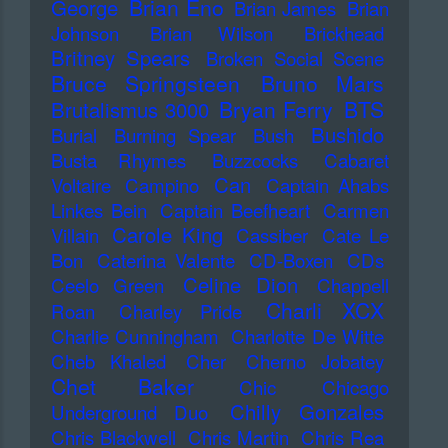
Brian Eno
George
Brian James
Brian
Johnson
Brian Wilson
Brickhead
Britney Spears
Broken Social Scene
Bruce Springsteen
Bruno Mars
Bryan Ferry
BTS
Brutalismus 3000
Bushido
Burial
Burning Spear
Bush
Busta Rhymes
Buzzcocks
Cabaret
Can
Voltaire
Campino
Captain Ahabs
Linkes Bein
Captain Beefheart
Carmen
Carole King
Villain
Cassiber
Cate Le
Bon
Caterina Valente
CD-Boxen
CDs
Celine Dion
Ceelo Green
Chappell
Charli XCX
Roan
Charley Pride
Charlie Cunningham
Charlotte De Witte
Cheb Khaled
Cher
Cherno Jobatey
Chet Baker
Chic
Chicago
Chilly Gonzales
Underground Duo
Chris Blackwell
Chris Martin
Chris Rea