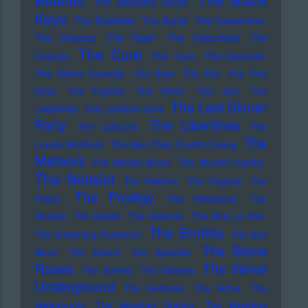
Beatles
The Black
The Beautiful South
Keys
The Bluebells
The Byrds
The Carpenters
The Champs
The Clash
The Colourfield
The
The Cure
Cramps
The Curs
The Damned
The Divine Comedy
The Eels
The Fall
The Five
Keys
The Fugees
The Hives
The Jam
The
The Last Dinner
Ladybirds
The Lambrini Girls
Party
The Libertines
The Lathums
The
The
Louvin Brothers
The Man They Could'nt Hang
Meteors
The Moody Blues
The Murder Capital
The Notwist
The Platters
The Pogues
The
The Prodigy
Police
The Residents
The
Routes
The Seeds
The Selecter
The Sha La Das
The Smiths
The Smashing Pumpkins
The Soft
The Stone
Moon
The Sound
The Specials
Roses
The Velvet
The Streets
The Strokes
Underground
The Ventures
The Verve
The
Walkabouts
The Weather Station
The Wedding