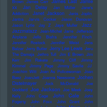
James Last
Jamie
Brown
James Carr
xx
Jan Delay
Jan Müller
Jane's
Janet Jackson
Addiction
Janis Joplin
Jantra
Jarvis Cocker
Jason Donovan
Jazz
Jason Lytle
Jay Z
Jaye Muller
Jazzmatazz
Jean-Michel Jarre
Jefferson
Airplane
Jello Biafra
Jennifer Finch
Jennifer Rostock
Jennifer Weist
Jens
Jerry Lee Lewis
Balzer
Jerry Butler
Jeru
The Damaja
Jethro Tull
Jim E Brown
Jim
Kerr
Jim Rakete
Jimmy Cliff
Jimmy
Kimmel
Jimmy Page
Jimmy Savile
JJ
Joachim Witt
Joan As Policewoman
Joan
Jochen
Baez
JoanJett
Joanna Newsome
Distelmayer
Jock McDonald
Joe
Joe Jackson
Goddard
Joe Meek
Joey
John Cale
Kelly
John Cage
John
Fogerty
John Foxx
John Grant
John