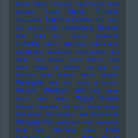
Brusch
Tristwch Y Fenywod
Trojan Records
Tunde
Tupac Shakur
Turnstile
Adebimpe
U2
Tyler The Creator
Tuxedomoon
UB40
Udo Lindenberg
Ukraine
Udo Jürgens
UKW
Ulrich Tukur
Ultravox
Underworld
Unheilig
Unionen
Uriah Heep
USA for Africa
Uschi Brüning
Van Morrison
Vicky Leandros
Vince
Clarke
Vince Staples
Violent Femmes
Virgin
Steele
Visage
Viv Albertine
Von Spar
Von
Südenfed
Walker Brothers
Wanda
Warpaint
Watergate
Web Web
Weird Al Yankovic
Westbam
WeJazz
Wet Leg
Wham
Wiglaf Droste
Wham!
White Stripes
Wildecker Herzbuben
Will Ferrell
William Shatner
Willie Nelson
Wolf Biermann
Wolf Wondratschek
Wolfgang Flür
Wolfgang Zechner
Woodstock
Wu-Tang Clan
X-Mal
World Party
Xatar
Xavier
Deutschland