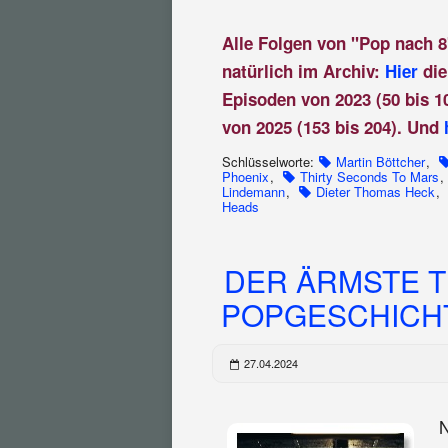
Alle Folgen von "Pop nach 8
natürlich im Archiv:
Hier
die
Episoden von 2023 (50 bis 1
von 2025 (153 bis 204). Und
Schlüsselworte:
Martin Böttcher
,
Phoenix
,
Thirty Seconds To Mars
,
Lindemann
,
Dieter Thomas Heck
,
Heads
DER ÄRMSTE T
POPGESCHICHTE
27.04.2024
N