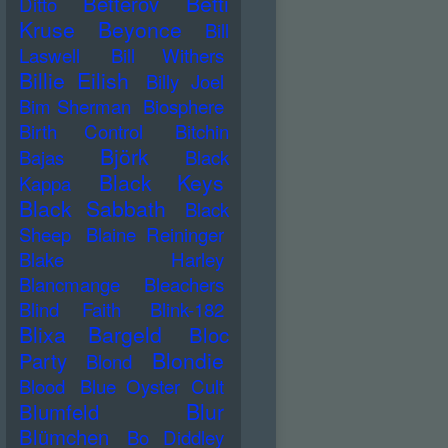
Betti
Betterov
Ditto
Kruse
Beyonce
Bill
Laswell
Bill Withers
Billie Eilish
Billy Joel
Bim Sherman
Biosphere
Birth Control
Bitchin
Björk
Bajas
Black
Black Keys
Kappa
Black Sabbath
Black
Sheep
Blaine Reininger
Blake Harley
Blancmange
Bleachers
Blind Faith
Blink-182
Blixa Bargeld
Bloc
Blondie
Party
Blond
Blood
Blue Oyster Cult
Blur
Blumfeld
Blümchen
Bo Diddley