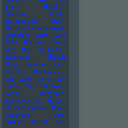
Balbina
Bunny
Bamboo Artists
Bananarama
BAP
Barbara Schöneberger
Barenaked Ladies
Basia
Bulat
Bassdee
Baxter
Dury
Bay City Rollers
Beach
Bazzazian
Boys
Beastie Boys
Beatles
Beckenbauer
Bee Gees
Beirut
Ben
Benjamin
LaMar Gay
Berghain
Amaru
Bernadette La Hengst
Bernard Sumner
Bernd
Begemann
Berq
Bertrand Cantat
Beth