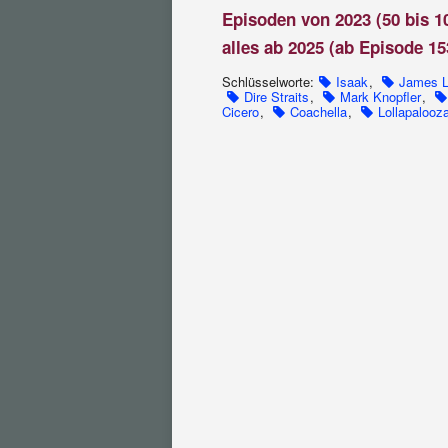
Episoden von 2023 (50 bis 1
alles ab 2025 (ab Episode 15
Schlüsselworte:
Isaak
,
James L
Dire Straits
,
Mark Knopfler
,
Cicero
,
Coachella
,
Lollapalooz