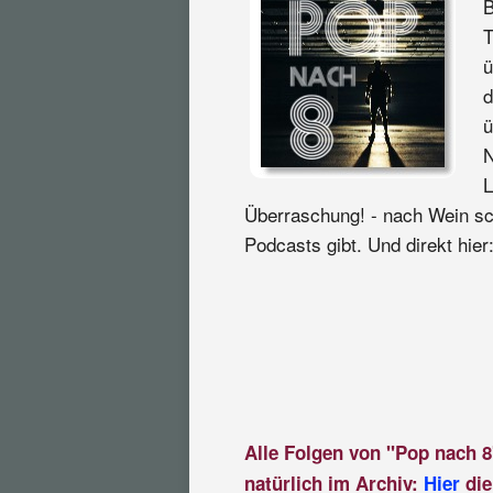
B
T
ü
d
ü
N
L
Überraschung! - nach Wein sch
Podcasts gibt. Und direkt hier
Alle Folgen von "Pop nach 8
natürlich im Archiv:
Hier
die