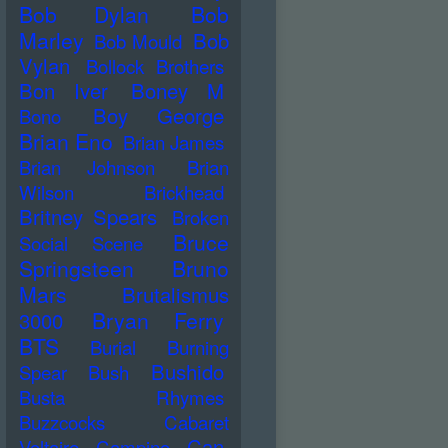
Bob Dylan
Bob
Marley
Bob
Bob Mould
Vylan
Bollock Brothers
Bon Iver
Boney M
Boy George
Bono
Brian Eno
Brian James
Brian Johnson
Brian
Wilson
Brickhead
Britney Spears
Broken
Bruce
Social Scene
Springsteen
Bruno
Mars
Brutalismus
Bryan Ferry
3000
BTS
Burial
Burning
Bushido
Spear
Bush
Busta Rhymes
Buzzcocks
Cabaret
Can
Voltaire
Campino