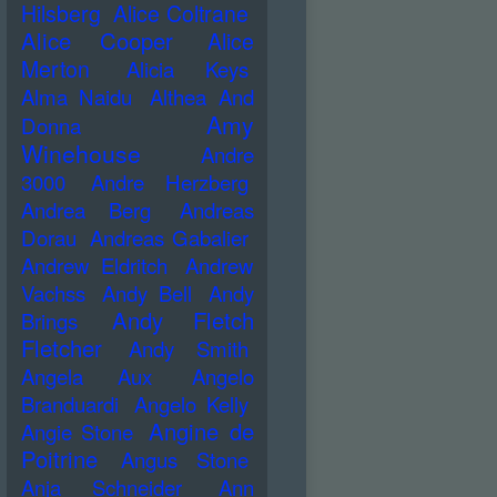
Hilsberg
Alice Coltrane
Alice Cooper
Alice
Merton
Alicia Keys
Alma Naidu
Althea And
Amy
Donna
Winehouse
Andre
3000
Andre Herzberg
Andrea Berg
Andreas
Dorau
Andreas Gabalier
Andrew Eldritch
Andrew
Vachss
Andy Bell
Andy
Andy Fletch
Brings
Fletcher
Andy Smith
Angela Aux
Angelo
Branduardi
Angelo Kelly
Angine de
Angie Stone
Poitrine
Angus Stone
Anja Schneider
Ann