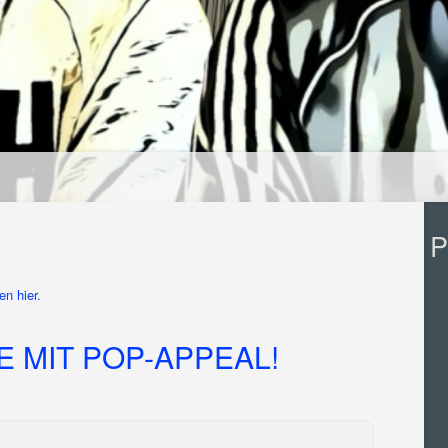
P
n hier.
E MIT POP-APPEAL!