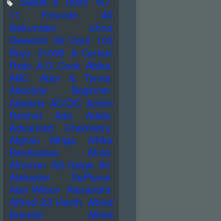
Sweat & Tears
!K7
40
11 Freunde
Sekunden ohne
Gewicht
50 Cent
102
Boyz
01099
A Certain
Abba
Ratio
A.G. Cook
ABC
Abor & Tynna
Absolute Beginner
AC/DC
Abwärts
Achim
Reichel
Ada
Adele
Advanced Chemistry
Afghan Whigs
Afrika
Bambaataa
Afrob
Afroman
AG Geige
Air
Alabaster DePlume
Alan Wilson
Alexandra
Alfred 23 Harth
Alfred
Brendel
Alfred