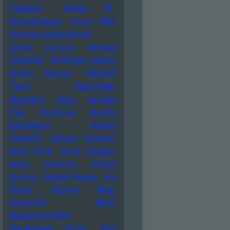
Peebles
AnNa R.
Annahstasia
Anne Will
Annenmaykantereit
Annie Lennox
Anreas
Gabalier
Antilopen Gang
Aphex
Anton Karras
Twin
Aphrodite
Apsilon
Arca
Arcade
Archive
Arctic
Fire
Monkeys
Aretha
Franklin
Ariana Grande
Ariel Pink
Arnd Zeigler
Arno Schmitt
Arthur
Gunter
Astrid Sonne
Axl
Azure Ray
Rose
Azymuth
Ätna
Babyshambles
Backstreet Boys
Bad