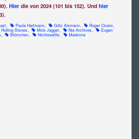
00).
Hier
die von 2024 (101 bis 152). Und
hier
3).
ast
,
Paula Hartmann
,
Götz Alsmann
,
Roger Cicero
,
Rolling Stones
,
Mick Jagger
,
Nia Archives
,
Eugen
a
,
Blümchen
,
Nichtseattle
,
Madonna