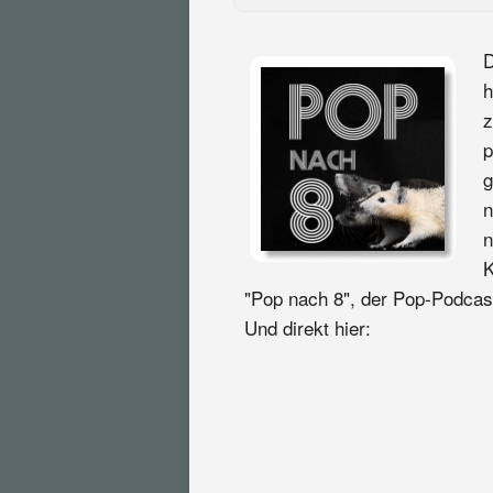
D
h
z
p
g
n
n
K
"Pop nach 8", der Pop-Podcast
Und direkt hier: