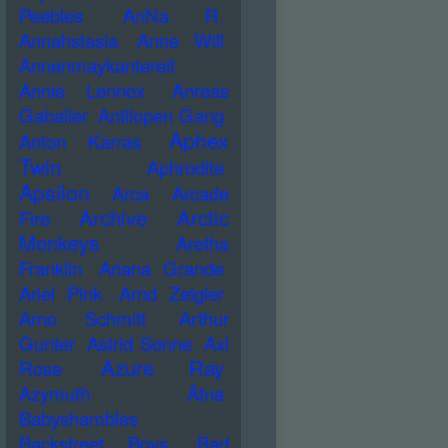
Peebles
AnNa R.
Annahstasia
Anne Will
Annenmaykantereit
Annie Lennox
Anreas
Gabalier
Antilopen Gang
Aphex
Anton Karras
Twin
Aphrodite
Apsilon
Arca
Arcade
Archive
Arctic
Fire
Monkeys
Aretha
Franklin
Ariana Grande
Ariel Pink
Arnd Zeigler
Arno Schmitt
Arthur
Gunter
Astrid Sonne
Axl
Azure Ray
Rose
Azymuth
Ätna
Babyshambles
Backstreet Boys
Bad