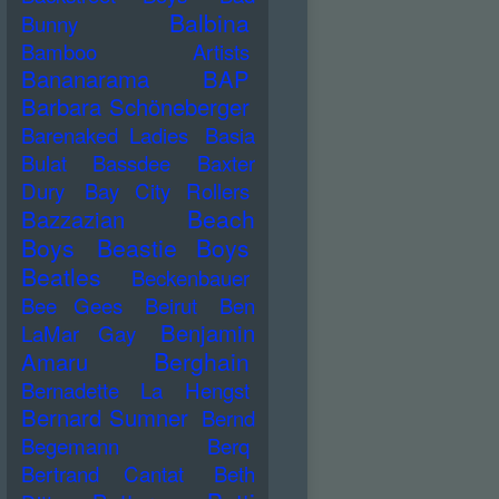
Balbina
Bunny
Bamboo Artists
Bananarama
BAP
Barbara Schöneberger
Barenaked Ladies
Basia
Bulat
Bassdee
Baxter
Dury
Bay City Rollers
Beach
Bazzazian
Boys
Beastie Boys
Beatles
Beckenbauer
Bee Gees
Beirut
Ben
Benjamin
LaMar Gay
Berghain
Amaru
Bernadette La Hengst
Bernard Sumner
Bernd
Begemann
Berq
Bertrand Cantat
Beth