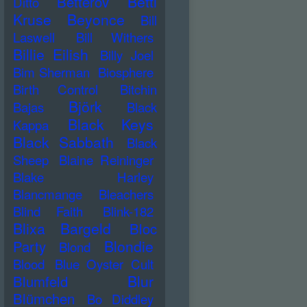
Betti
Betterov
Ditto
Kruse
Beyonce
Bill
Laswell
Bill Withers
Billie Eilish
Billy Joel
Bim Sherman
Biosphere
Birth Control
Bitchin
Björk
Bajas
Black
Black Keys
Kappa
Black Sabbath
Black
Sheep
Blaine Reininger
Blake Harley
Blancmange
Bleachers
Blind Faith
Blink-182
Blixa Bargeld
Bloc
Blondie
Party
Blond
Blood
Blue Oyster Cult
Blur
Blumfeld
Blümchen
Bo Diddley