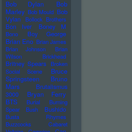
Bob Dylan
Bob
Marley
Bob
Bob Mould
Vylan
Bollock Brothers
Bon Iver
Boney M
Boy George
Bono
Brian Eno
Brian James
Brian Johnson
Brian
Wilson
Brickhead
Britney Spears
Broken
Bruce
Social Scene
Springsteen
Bruno
Mars
Brutalismus
Bryan Ferry
3000
BTS
Burial
Burning
Bushido
Spear
Bush
Busta Rhymes
Buzzcocks
Cabaret
Can
Voltaire
Campino