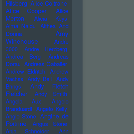
Hilsberg
Alice Coltrane
Alice Cooper
Alice
Merton
Alicia Keys
Alma Naidu
Althea And
Amy
Donna
Winehouse
Andre
3000
Andre Herzberg
Andrea Berg
Andreas
Dorau
Andreas Gabalier
Andrew Eldritch
Andrew
Vachss
Andy Bell
Andy
Andy Fletch
Brings
Fletcher
Andy Smith
Angela Aux
Angelo
Branduardi
Angelo Kelly
Angine de
Angie Stone
Poitrine
Angus Stone
Anja Schneider
Ann