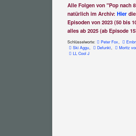
Alle Folgen von "Pop nach 8
natürlich im Archiv:
Hier
die
Episoden von 2023 (50 bis 1
alles ab 2025 (ab Episode 15
Schlüsselworte:
Peter Fox
,
Embr
Ski Aggu
,
Defunkt
,
Moritz v
LL Cool J