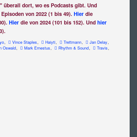
" überall dort, wo es Podcasts gibt. Und
 Episoden von 2022 (1 bis 49).
Hier
die
00).
Hier
die von 2024 (101 bis 152). Und
hier
3).
yo
,
Vince Staples
,
Haiyti
,
Trettmann
,
Jan Delay
,
on Oswald
,
Mark Ernestus
,
Rhythm & Sound
,
Travis
,