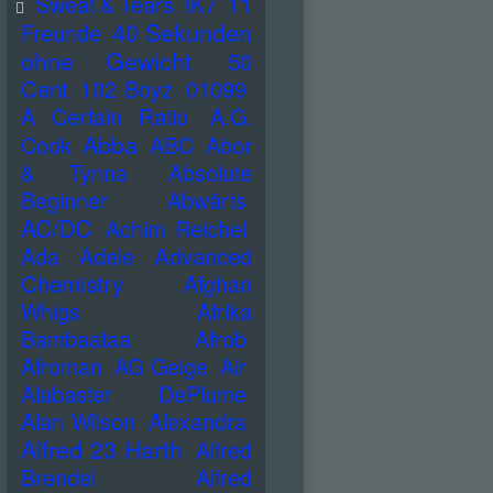
Sweat & Tears
!K7
11
40 Sekunden
Freunde
ohne Gewicht
50
Cent
102 Boyz
01099
A Certain Ratio
A.G.
Abba
Cook
ABC
Abor
& Tynna
Absolute
Beginner
Abwärts
AC/DC
Achim Reichel
Advanced
Ada
Adele
Chemistry
Afghan
Whigs
Afrika
Bambaataa
Afrob
Afroman
AG Geige
Air
Alabaster DePlume
Alan Wilson
Alexandra
Alfred 23 Harth
Alfred
Brendel
Alfred