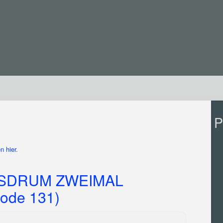
P
n hier.
SSDRUM ZWEIMAL
ode 131)