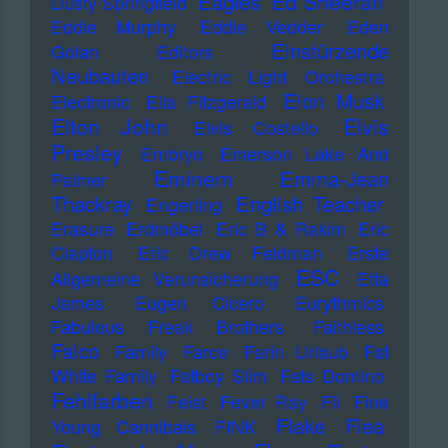
Ed Sheeran
Eagles
Dusty Springfield
Eddie Murphy
Eddie Vedder
Eden
Einstürzende
Golan
Editors
Neubauten
Electric Light Orchestra
Elon Musk
Electronic
Ella Fitzgerald
Elton John
Elvis
Elvis Costello
Presley
Embryo
Emerson Lake And
Eminem
Emma-Jean
Palmer
Thackray
English Teacher
Engerling
Erasure
Erdmöbel
Eric B & Rakim
Eric
Clapton
Eric Drew Feldman
Erste
ESC
Allgemeine Verunsicherung
Etta
James
Eugen Cicero
Eurythmics
Fabulous Freak Brothers
Faithless
Falco
Family
Farce
Farin Urlaub
Fat
White Family
Fatboy Slim
Fats Domino
Fehlfarben
Feist
Fever Ray
Fil
Fine
Flake
Flea
Young Cannibals
FINK