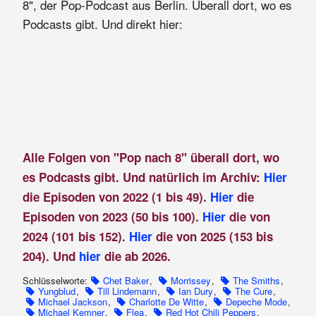
8", der Pop-Podcast aus Berlin. Überall dort, wo es
Podcasts gibt. Und direkt hier:
Alle Folgen von "Pop nach 8" überall dort, wo
es Podcasts gibt. Und natürlich im Archiv:
Hier
die Episoden von 2022 (1 bis 49).
Hier
die
Episoden von 2023 (50 bis 100).
Hier
die von
2024 (101 bis 152).
Hier
die von 2025 (153 bis
204). Und
hier
die ab 2026.
Schlüsselworte:
Chet Baker
,
Morrissey
,
The Smiths
,
Yungblud
,
Till Lindemann
,
Ian Dury
,
The Cure
,
Michael Jackson
,
Charlotte De Witte
,
Depeche Mode
,
Michael Kemner
,
Flea
,
Red Hot Chili Peppers
,