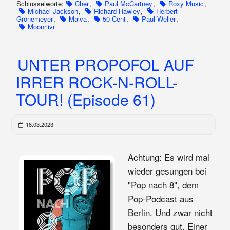
Schlüsselworte:
Cher
,
Paul McCartney
,
Roxy Music
,
Michael Jackson
,
Richard Hawley
,
Herbert
Grönemeyer
,
Malva
,
50 Cent
,
Paul Weller
,
Moonriivr
UNTER PROPOFOL AUF
IRRER ROCK-N-ROLL-
TOUR! (Episode 61)
18.03.2023
Achtung: Es wird mal
wieder gesungen bei
"Pop nach 8", dem
Pop-Podcast aus
Berlin. Und zwar nicht
besonders gut. Einer