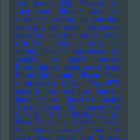
Blixa Bargeld
Bloc
Faith
Blink-182
Blondie
Party
Blond
Blood
Blue
Blur
Blumfeld
Blümchen
Oyster Cult
Bob Dylan
Bob Marley
Bo Diddley
Bob Vylan
Bob Mould
Bollock Brothers
Bon Iver
Boney M
Boy
Bono
Brian Eno
George
Brian James
Brian
Johnson
Brian Wilson
Brickhead
Britney Spears
Broken Social Scene
Bruce Springsteen
Bruno Mars
Bryan Ferry
BTS
Brutalismus 3000
Bushido
Burial
Burning Spear
Bush
Busta Rhymes
Buzzcocks
Cabaret
Can
Voltaire
Campino
Captain Ahabs
Linkes Bein
Captain Beefheart
Carmen
Carole King
Villain
Cassiber
Cate Le
Bon
Caterina Valente
CD-Boxen
CDs
Celine Dion
Ceelo Green
Chappell