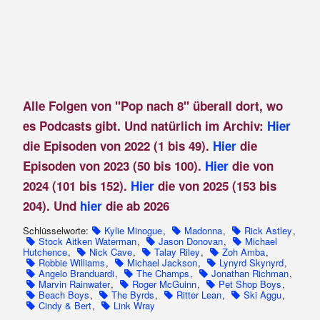
Alle Folgen von "Pop nach 8" überall dort, wo
es Podcasts gibt. Und natürlich im Archiv:
Hier
die Episoden von 2022 (1 bis 49).
Hier
die
Episoden von 2023 (50 bis 100).
Hier
die von
2024 (101 bis 152).
Hier
die von 2025 (153 bis
204). Und
hier
die ab 2026
Schlüsselworte:
Kylie Minogue
,
Madonna
,
Rick Astley
,
Stock Aitken Waterman
,
Jason Donovan
,
Michael
Hutchence
,
Nick Cave
,
Talay Riley
,
Zoh Amba
,
Robbie Williams
,
Michael Jackson
,
Lynyrd Skynyrd
,
Angelo Branduardi
,
The Champs
,
Jonathan Richman
,
Marvin Rainwater
,
Roger McGuinn
,
Pet Shop Boys
,
Beach Boys
,
The Byrds
,
Ritter Lean
,
Ski Aggu
,
Cindy & Bert
,
Link Wray