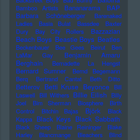
Backstreet Boys
Bad Bunny
Bananarama
BAP
Bamboo Artists
Barbara Schöneberger
Barenaked
Ladies
Basia Bulat
Bassdee
Baxter
Bazzazian
Dury
Bay City Rollers
Beach Boys
Beastie Boys
Beatles
Beckenbauer
Bee Gees
Beirut
Ben
Benjamin Amaru
LaMar Gay
Berghain
Bernadette La Hengst
Bernard Sumner
Bernd Begemann
Berq
Bertrand Cantat
Beth Ditto
Betti Kruse
Beyonce
Betterov
Bill
Billie Eilish
Laswell
Bill Withers
Billy
Joel
Bim Sherman
Biosphere
Birth
Björk
Control
Bitchin Bajas
Black
Black Keys
Black Sabbath
Kappa
Black Sheep
Blaine Reininger
Blake
Harley
Blancmange
Bleachers
Blind