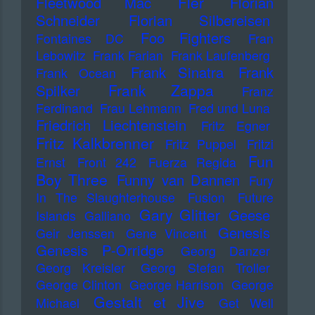
Fler
Fleetwood Mac
Florian
Schneider
Florian Silbereisen
Foo Fighters
Fontaines DC
Fran
Lebowitz
Frank Farian
Frank Laufenberg
Frank Sinatra
Frank
Frank Ocean
Frank Zappa
Spilker
Franz
Ferdinand
Frau Lehmann
Fred und Luna
Friedrich Liechtenstein
Fritz Egner
Fritz Kalkbrenner
Fritz Puppel
Fritzi
Fun
Ernst
Front 242
Fuerza Regida
Boy Three
Funny van Dannen
Fury
In The Slaughterhouse
Fusion
Future
Gary Glitter
Geese
Islands
Galliano
Genesis
Geir Jenssen
Gene Vincent
Genesis P-Orridge
Georg Danzer
Georg Kreisler
Georg Stefan Troller
George Clinton
George Harrison
George
Gestalt et Jive
Michael
Get Well