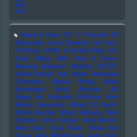
2023
2022
40
Sweat & Tears
!K7
11 Freunde
Sekunden ohne Gewicht
50 Cent
102 Boyz
01099
A Certain Ratio
A.G.
Abba
Cook
ABC
Abor & Tynna
AC/DC
Absolute Beginner
Abwärts
Advanced
Achim Reichel
Ada
Adele
Chemistry
Afghan Whigs
Afrika
Bambaataa
Afrob
Afroman
AG
Geige
Air
Alabaster DePlume
Alan
Alfred 23 Harth
Wilson
Alexandra
Alfred Brendel
Alfred Hilsberg
Alice
Alice Cooper
Coltrane
Alice Merton
Alicia Keys
Alma Naidu
Althea And
Amy Winehouse
Donna
Andre 3000