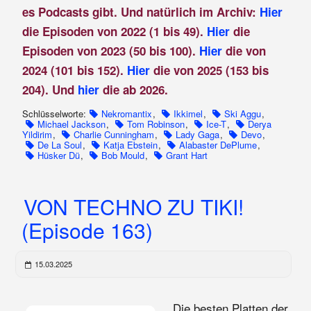
es Podcasts gibt. Und natürlich im Archiv:
Hier
die Episoden von 2022 (1 bis 49).
Hier
die
Episoden von 2023 (50 bis 100).
Hier
die von
2024 (101 bis 152).
Hier
die von 2025 (153 bis
204). Und
hier
die ab 2026.
Schlüsselworte:
Nekromantix
,
Ikkimel
,
Ski Aggu
,
Michael Jackson
,
Tom Robinson
,
Ice-T
,
Derya
Yildirim
,
Charlie Cunningham
,
Lady Gaga
,
Devo
,
De La Soul
,
Katja Ebstein
,
Alabaster DePlume
,
Hüsker Dü
,
Bob Mould
,
Grant Hart
VON TECHNO ZU TIKI!
(Episode 163)
15.03.2025
Die besten Platten der