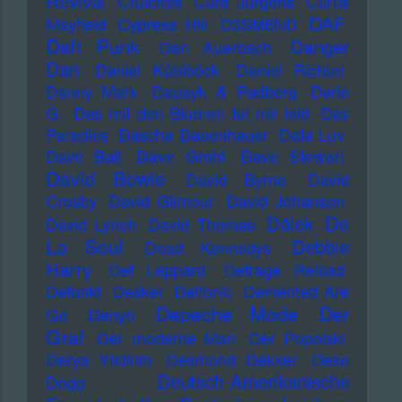
Revival
Crutches
Curd Jürgens
Curtis
DAF
Mayfield
Cypress Hill
D3SM6ND
Daft Punk
Danger
Dan Auerbach
Dan
Daniel Küblböck
Daniel Richter
Danny Mark
Dapayk & Padberg
Dario
G.
Das mit den Blumen tut mir leid
Das
Paradies
Dascha Dauenhauer
Data Luv
Dave Ball
Dave Grohl
Dave Stewart
David Bowie
David Byrne
David
Crosby
David Gilmour
David Johansen
De
Dälek
David Lynch
David Thomas
La Soul
Debbie
Dead Kennedys
Harry
Def Leppard
Defrage Reload
Defunkt
Dekker
Delfonic
Demented Are
Depeche Mode
Der
Go
Denyo
Graf
Der moderne Man
Der Popolski
Derya Yildirim
Desmond Dekker
Deso
Deutsch-Amerikanische
Dogg