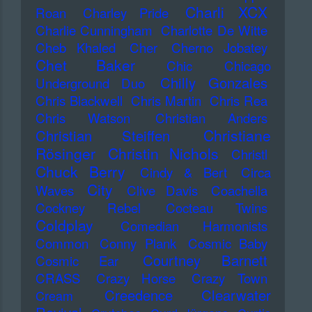
Charli XCX
Roan
Charley Pride
Charlie Cunningham
Charlotte De Witte
Cheb Khaled
Cher
Cherno Jobatey
Chet Baker
Chic
Chicago
Chilly Gonzales
Underground Duo
Chris Blackwell
Chris Martin
Chris Rea
Chris Watson
Christian Anders
Christiane
Christian Steiffen
Rösinger
Christin Nichols
Christl
Chuck Berry
Cindy & Bert
Circa
City
Waves
Clive Davis
Coachella
Cockney Rebel
Cocteau Twins
Coldplay
Comedian Harmonists
Common
Conny Plank
Cosmic Baby
Courtney Barnett
Cosmic Ear
CRASS
Crazy Horse
Crazy Town
Creedence Clearwater
Cream