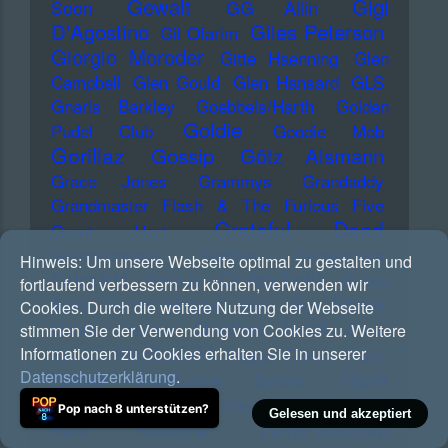
Gewalt
Gigi
Soon
GG Allin
D'Agostino
Giles Peterson
Gil Ofarim
Giorgio Moroder
Gitte Haenning
Glen
Campbell
Glen Gould
Glen Hansard
GLS
Gnarls Barkley
Goebbels/Harth
Golden
Goldie
Pudel Club
Goodie Mob
Gorillaz
Gossip
Götz Alsmann
Grace Jones
Grammys
Grandaddy
Grandmaster Flash & The Furious Five
Grateful Dead
Grant Hart
Grenzkontrolle
Grether Schwestern
Hinweis:
Um unsere Webseite optimal zu gestalten und
Grim104
Grobschnitt
Grimes
Guano
fortlaufend verbessern zu können, verwenden wir
Apes
Gunter Hampel
Guru
Guy Ritchie
Cookies. Durch die weitere Nutzung der Webseite
Günther Jauch
Günther Fischer
Gwen
stimmen Sie der Verwendung von Cookies zu. Weitere
Haftbefehl
Informationen zu Cookies erhalten Sie in unserer
Stefani
Haggai Cohen
Haim
Haiyti
Hank
Datenschutzerklärung
.
Hamburger Schule
Williams
Hanns Eisler
Hans Reichel
Pop nach 8 unterstützen?
Gelesen und akzeptiert
Hans-Joachim
Hans Rosenthal