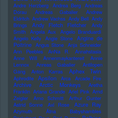
Andre Herzberg
Andrea Berg
Andreas
Dorau
Andreas Gabalier
Andrew
Eldritch
Andrew Vachss
Andy Bell
Andy
Andy Fletch Fletcher
Brings
Andy
Smith
Angela Aux
Angelo Branduardi
Angine de
Angelo Kelly
Angie Stone
Poitrine
Angus Stone
Anja Schneider
Ann Peebles
AnNa R.
Annahstasia
Anne Will
Annenmaykantereit
Annie
Lennox
Anreas Gabalier
Antilopen
Aphex Twin
Gang
Anton Karras
Apsilon
Aphrodite
Arca
Arcade Fire
Archive
Arctic Monkeys
Aretha
Franklin
Ariana Grande
Ariel Pink
Arnd
Zeigler
Arno Schmitt
Arthur Gunter
Azure Ray
Astrid Sonne
Axl Rose
Azymuth
Ätna
Babyshambles
Balbina