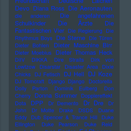
Freundschaft
Deutsche Laichen
Devo
Die Aeronauten
Diana Ross
Die angefahrenen
die anderen
Die Ärzte
Schulkinder
Die
Fantastischen Vier
Die Regierung
Die
Die Sterne
Rhythmus Boys
Die Türen
Dieter Maschine Birr
Dieter Bohlen
Dieter Thomas Heck
Dieter Moebius
DiIV
DIKKA
Dire Straits
Dirk von
Lowtzow
Disarstar
Disaster Area
Dixie
DJ Koze
DJ Hell
Chicks
DJ Fetisch
DJ Tomcraft
Django Django
Doctorella
Dolly Parton
Dominik Eulberg
Don
Donna Summer
Cherry
Dopplereffekt
Dr Dre
DPP
Dota
Dr Demento
Dr
John
Dr Motte
Drake
DSDS
Duane
Eddy
Dub Spencer & Trance Hill
Duke
Ellington
Duke Pearson
Duke Reid