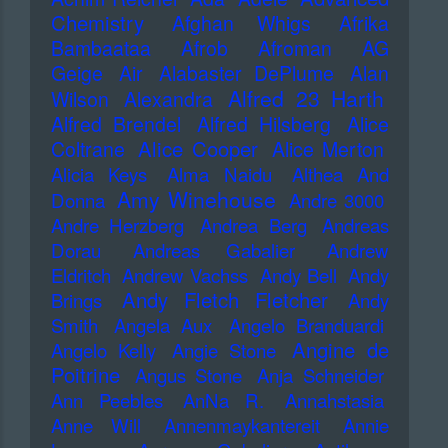
Chemistry
Afghan Whigs
Afrika
Bambaataa
Afrob
Afroman
AG
Geige
Air
Alabaster DePlume
Alan
Alfred 23 Harth
Wilson
Alexandra
Alfred Brendel
Alfred Hilsberg
Alice
Alice Cooper
Coltrane
Alice Merton
Alicia Keys
Alma Naidu
Althea And
Amy Winehouse
Donna
Andre 3000
Andre Herzberg
Andrea Berg
Andreas
Dorau
Andreas Gabalier
Andrew
Eldritch
Andrew Vachss
Andy Bell
Andy
Andy Fletch Fletcher
Brings
Andy
Smith
Angela Aux
Angelo Branduardi
Angine de
Angelo Kelly
Angie Stone
Poitrine
Angus Stone
Anja Schneider
Ann Peebles
AnNa R.
Annahstasia
Anne Will
Annenmaykantereit
Annie