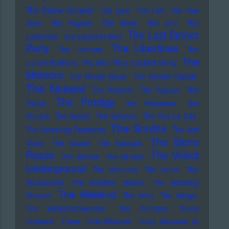
The Divine Comedy
The Eels
The Fall
The Five
Keys
The Fugees
The Hives
The Jam
The
The Last Dinner
Ladybirds
The Lambrini Girls
Party
The Libertines
The Lathums
The
The
Louvin Brothers
The Man They Could'nt Hang
Meteors
The Moody Blues
The Murder Capital
The Notwist
The Platters
The Pogues
The
The Prodigy
Police
The Residents
The
Routes
The Seeds
The Selecter
The Sha La Das
The Smiths
The Smashing Pumpkins
The Soft
The Stone
Moon
The Sound
The Specials
Roses
The Velvet
The Streets
The Strokes
Underground
The Ventures
The Verve
The
Walkabouts
The Weather Station
The Wedding
The Weeknd
Present
The Who
The Wings
The Wirtschaftswunder
The Zombies
Thees
Uhlmann
Them
Thilo Mischke
Thirty Seconds To