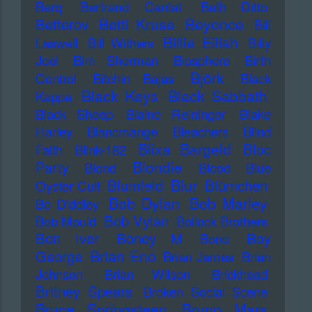
Berq
Bertrand Cantat
Beth Ditto
Betti Kruse
Beyonce
Betterov
Bill
Billie Eilish
Laswell
Bill Withers
Billy
Joel
Bim Sherman
Biosphere
Birth
Björk
Control
Bitchin Bajas
Black
Black Keys
Black Sabbath
Kappa
Black Sheep
Blaine Reininger
Blake
Harley
Blancmange
Bleachers
Blind
Blixa Bargeld
Bloc
Faith
Blink-182
Blondie
Party
Blond
Blood
Blue
Blur
Blumfeld
Blümchen
Oyster Cult
Bob Dylan
Bob Marley
Bo Diddley
Bob Vylan
Bob Mould
Bollock Brothers
Bon Iver
Boney M
Boy
Bono
Brian Eno
George
Brian James
Brian
Johnson
Brian Wilson
Brickhead
Britney Spears
Broken Social Scene
Bruce Springsteen
Bruno Mars