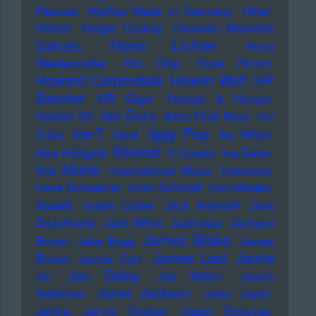
Pascoal
HipHop Made in Germany
Hitler
Hitster
Holger Czukay
Honolulu Mountain
Horst Lichter
Daffodils
Horst
Weidenmüller
Hot Chip
Hotel Rimini
Howard Carpendale
Howlin Wolf
HP
Baxxter
HR Giger
Humpe & Humpe
Ian Dury
Hüsker Dü
Ibiza Final Boss
Ice
Iggy Pop
Ice-T
Cube
Ideal
Ike White
Ikkimel
Ikke Hüftgold
Il Civetto
Ina Deter
Ina Müller
International Music
Interzone
Irene Schweizer
Irmin Schmidt
Iron Maiden
Isaak
Isaiah Collier
Jack Antonoff
Jack
DeJohnette
Jack White
Jackmate
Jackson
James Blake
Brown
Jake Bugg
James
James Last
Jamie
Brown
James Carr
xx
Jan Delay
Jan Müller
Jane's
Janet Jackson
Addiction
Janis Joplin
Jantra
Jarvis Cocker
Jason Donovan