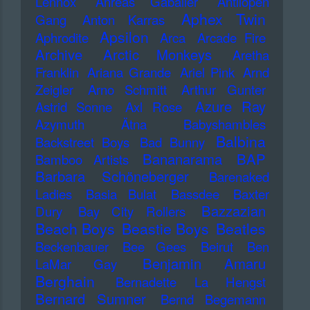
Lennox
Anreas Gabalier
Antilopen
Aphex Twin
Gang
Anton Karras
Apsilon
Aphrodite
Arca
Arcade Fire
Archive
Arctic Monkeys
Aretha
Franklin
Ariana Grande
Ariel Pink
Arnd
Zeigler
Arno Schmitt
Arthur Gunter
Azure Ray
Astrid Sonne
Axl Rose
Azymuth
Ätna
Babyshambles
Balbina
Backstreet Boys
Bad Bunny
Bananarama
BAP
Bamboo Artists
Barbara Schöneberger
Barenaked
Ladies
Basia Bulat
Bassdee
Baxter
Bazzazian
Dury
Bay City Rollers
Beach Boys
Beastie Boys
Beatles
Beckenbauer
Bee Gees
Beirut
Ben
Benjamin Amaru
LaMar Gay
Berghain
Bernadette La Hengst
Bernard Sumner
Bernd Begemann