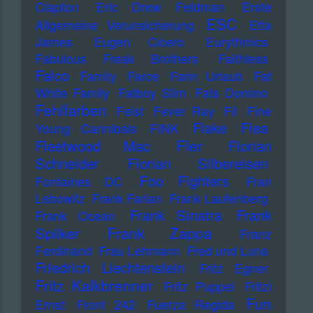
Clapton
Eric Drew Feldman
Erste
ESC
Allgemeine Verunsicherung
Etta
James
Eugen Cicero
Eurythmics
Fabulous Freak Brothers
Faithless
Falco
Family
Farce
Farin Urlaub
Fat
White Family
Fatboy Slim
Fats Domino
Fehlfarben
Feist
Fever Ray
Fil
Fine
Flake
Flea
Young Cannibals
FINK
Fler
Fleetwood Mac
Florian
Schneider
Florian Silbereisen
Foo Fighters
Fontaines DC
Fran
Lebowitz
Frank Farian
Frank Laufenberg
Frank Sinatra
Frank
Frank Ocean
Frank Zappa
Spilker
Franz
Ferdinand
Frau Lehmann
Fred und Luna
Friedrich Liechtenstein
Fritz Egner
Fritz Kalkbrenner
Fritz Puppel
Fritzi
Fun
Ernst
Front 242
Fuerza Regida