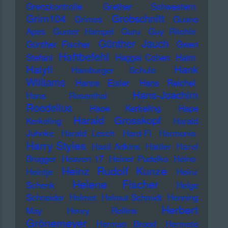
Grenzkontrolle
Grether Schwestern
Grim104
Grobschnitt
Grimes
Guano
Apes
Gunter Hampel
Guru
Guy Ritchie
Günther Jauch
Günther Fischer
Gwen
Haftbefehl
Stefani
Haggai Cohen
Haim
Haiyti
Hank
Hamburger Schule
Williams
Hanns Eisler
Hans Reichel
Hans-Joachim
Hans Rosenthal
Roedelius
Haoe Kerkeling
Hape
Harald Grosskopf
Kerkeling
Harald
Juhnke
Harald Lesch
Hard-Fi
Harmonia
Harry Styles
Hasil Adkins
Hattler
Hazel
Brugger
Heaven 17
Heiner Pudelko
Heino
Heinz Rudolf Kunze
Heintje
Heinz
Helene Fischer
Schenk
Helge
Schneider
Helmet
Helmut Schmidt
Henning
Herbert
May
Henry Rollins
Grönemeyer
Herman Brood
Hermeto