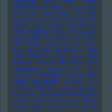
Morrissey
Moses
Morton Feldman
Pelham
Motor Boys Motor
Mouse On Mars
Mozart
MTV
Muddy Waters
Muff Potter
Muppet Show
Münchener Freiheit
My Bloody
Valentine
N.W.A.
Naddel
Nadin Deventer
Nana Mouskouri
Nation Of Language
Nazareth
NDW
Neil Diamond
Neil Tennant
Neil Young
Nekromantix
Nemo
Nena
New
Nervous Norvus
Neu!
New Model Army
Order
New York Dolls
Nia
Newcleus
Nick
Archives
Nick Cave
Nichtseattle
Waterhouse
Nickelback
Nico
Nikko
Nile Rogers
Nina
Weidemann
Nils Keppel
Nina Hagen
Chuba
Nina Simone
Nine
Nirvana
Inch Nail
No Angels
No Doubt
Noddy Holder
Noel Gallagher
Noir Désir
Nono
Norah
La Grinta
Noori & His Dorpa Band
Jones
Notdurft
Notorious B.I.G.
Nouvelle