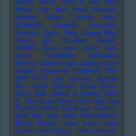
Chuck Berry
Cindy & Bert
Circa
City
Waves
Clive Davis
Coachella
Cockney Rebel
Cocteau Twins
Coldplay
Comedian Harmonists
Common
Conny Plank
Cosmic Baby
Courtney Barnett
Cosmic Ear
CRASS
Crazy Horse
Crazy Town
Creedence Clearwater
Cream
Revival
Crutches
Curd Jürgens
Curtis
DAF
Mayfield
Cypress Hill
D3SM6ND
Daft Punk
Danger
Dan Auerbach
Dan
Daniel Küblböck
Daniel Richter
Danny Mark
Dapayk & Padberg
Dario
G.
Das mit den Blumen tut mir leid
Das
Paradies
Dascha Dauenhauer
Data Luv
Dave Ball
Dave Grohl
Dave Stewart
David Bowie
David Byrne
David
Crosby
David Gilmour
David Johansen