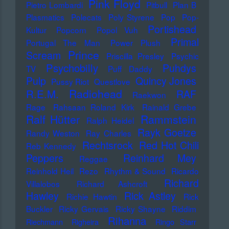
Pink Floyd
Pietro Lombardi
Pitbull
Plan B
Plasmatics
Polecats
Poly Styrene
Pop
Pop-
Portishead
Kultur
Popcorn
Popol Vuh
Primal
Portugal The Man
Power Plush
Prince
Scream
Priscilla Presley
Psychic
Psychobilly
Puhdys
TV
Puff Daddy
Pulp
Quincy Jones
Pussy Riot
Questlove
Radiohead
R.E.M.
RAF
Raekwon
Rage
Rahsaan Roland Kirk
Rainald Grebe
Ralf Hütter
Rammstein
Ralph Heidel
Rayk Goetze
Randy Weston
Ray Charles
Rechtsrock
Red Hot Chili
Reb Kennedy
Peppers
Reinhard Mey
Reggae
Reinhold Heil
Rezo
Rhythm & Sound
Ricardo
Richard
Villalobos
Richard Ashcroft
Hawley
Rick Astley
Richie Hawtin
Rick
Buckler
Ricky Gervais
Ricky Shayne
Riddim
Rihanna
Riechmann
Righeira
Ringo Starr