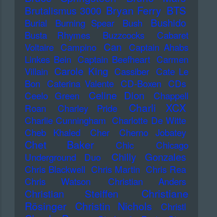
Bryan Ferry
BTS
Brutalismus 3000
Bushido
Burial
Burning Spear
Bush
Busta Rhymes
Buzzcocks
Cabaret
Can
Voltaire
Campino
Captain Ahabs
Linkes Bein
Captain Beefheart
Carmen
Carole King
Villain
Cassiber
Cate Le
Bon
Caterina Valente
CD-Boxen
CDs
Celine Dion
Ceelo Green
Chappell
Charli XCX
Roan
Charley Pride
Charlie Cunningham
Charlotte De Witte
Cheb Khaled
Cher
Cherno Jobatey
Chet Baker
Chic
Chicago
Chilly Gonzales
Underground Duo
Chris Blackwell
Chris Martin
Chris Rea
Chris Watson
Christian Anders
Christiane
Christian Steiffen
Rösinger
Christin Nichols
Christl