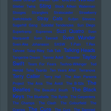
Sting
Stieber Twins
Stock Aitken Waterman
Stooges
Stranglers
Stratocaster
Strawberry
Stray Cats
Switchblade
Sufjan Stevens
Sugarhill Gang
Suicidal Tendencies
Sun Diego
Suzi Quatro
Supertramp
Supremes
Sven
Sven Wunder
Marquardt
Sven Tasnadi
Sven-Ake Johansson
SXSW
T-Pain
T.Rex
Talking Heads
Tahnee
Talay Riley
Talk Talk
Taylor
Tangerine Dream
Tanner Adell
Tarwater
Swift
Tears For Fears
Techno-Wikinger
Ted
Herold
Teho Teardo
Ten Years After
Terranova
Terry Callier
Terry Hall
The Alan Parsons
The
Project
The Arcs
The Avicii
The B-52s
Beatles
The Black
The Beautiful South
Keys
The Bluebells
The Byrds
The Carpenters
The Champs
The Clash
The Colourfield
The
The Cure
Cramps
The Curs
The Damned