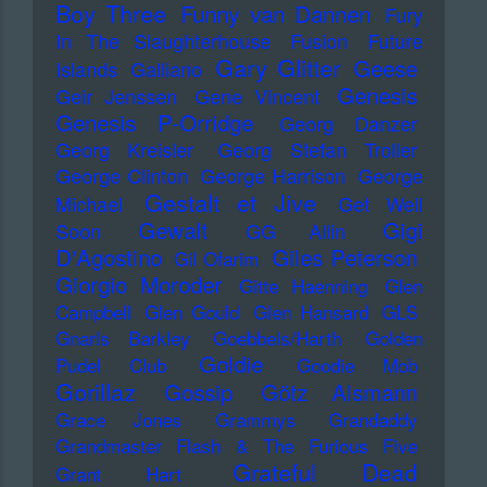
Boy Three
Funny van Dannen
Fury
In The Slaughterhouse
Fusion
Future
Gary Glitter
Geese
Islands
Galliano
Genesis
Geir Jenssen
Gene Vincent
Genesis P-Orridge
Georg Danzer
Georg Kreisler
Georg Stefan Troller
George Clinton
George Harrison
George
Gestalt et Jive
Michael
Get Well
Gewalt
Gigi
Soon
GG Allin
D'Agostino
Giles Peterson
Gil Ofarim
Giorgio Moroder
Gitte Haenning
Glen
Campbell
Glen Gould
Glen Hansard
GLS
Gnarls Barkley
Goebbels/Harth
Golden
Goldie
Pudel Club
Goodie Mob
Gorillaz
Gossip
Götz Alsmann
Grace Jones
Grammys
Grandaddy
Grandmaster Flash & The Furious Five
Grateful Dead
Grant Hart