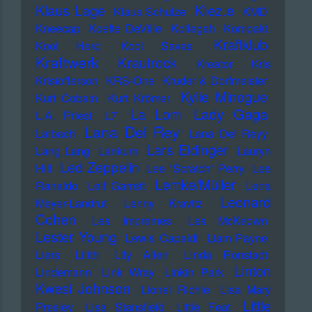
Klez.e
Klaus Lage
Klaus Schulze
KMD
Kneecap
Koefte DeVille
Kollegah
Kompakt
Kraftklub
Kool Herc
Kool Savas
Kraftwerk
Krautrock
Kreator
Kris
Kristofferson
KRS-One
Kruder & Dorfmeister
Kylie Minogue
Kurt Cobain
Kurt Krömer
Lady Gaga
La Lom
L.A. Priest
L7
Lana Del Rey
Laibach
Lana Del Reyy
Lars Eidinger
Lang Lang
Lankum
Lauryn
Led Zeppelin
Hill
Lee "Scratch" Perry
Lee
Lemke/Müller
Ranaldo
Leif Garrett
Lena
Leonard
Meyer-Landrut
Lenny Kravitz
Cohen
Les Impremes
Les McKeown
Lester Young
Lewis Capaldi
Liam Payne
Liars
Lilith
Lily Allen
Linda Ronstadt
Linton
Lindemann
Link Wray
Linkin Park
Kwesi Johnson
Lionel Richie
Lisa Mary
Little
Presley
Lisa Stansfield
Little Feat