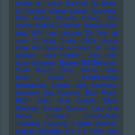
DJ Koze
DJ Hell
Chicks
DJ Fetisch
DJ Tomcraft
Django Django
Doctorella
Dolly Parton
Dominik Eulberg
Don
Donna Summer
Cherry
Dopplereffekt
Dr Dre
DPP
Dota
Dr Demento
Dr
John
Dr Motte
Drake
DSDS
Duane
Eddy
Dub Spencer & Trance Hill
Duke
Ellington
Duke Pearson
Duke Reid
Ed Sheeran
Eagles
Dusty Springfield
Eddie Murphy
Eddie Vedder
Eden
Einstürzende
Golan
Editors
Neubauten
Electric Light Orchestra
Elon Musk
Electronic
Ella Fitzgerald
Elton John
Elvis
Elvis Costello
Presley
Embryo
Emerson Lake And
Eminem
Emma-Jean
Palmer
Thackray
English Teacher
Engerling
Erasure
Erdmöbel
Eric B & Rakim
Eric