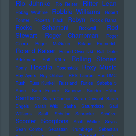
Rio Juhnke
Ritter Lean
Rio Reiser
Robbie Williams
Robag Wruhme
Robert
Robyn
Forster
Roberta Flack
Rock-o-Rama
Rod
Rocko Schamoni
Rockwell
Stewart
Roger Champman
Roger
Cicero
Roger McGuinn
Roland Emmerich
Roland Kaiser
Roland Owsnitzki
Rolf Dieter
Rolling Stones
Brinkmann
Rolf Kühn
Rosalia
Roxy Music
Romy
Rosenstolz
Roy Ayers
Roy Orbison
RPS Lanrue
Run-DMC
Rush
Russ Kunkel
Russland
Rutles
Sababa 5
Sade
Sam Fender
Sandow
Sandra Hüller
Santiano
Sarah Connor
Sarah Davachi
Sarah
Engels
Sarah Wild
Sasha
Saturndaze
Saul
Williams
Sault
Schnipo Schranke
Schürze
Scorpions
Scooter
Scott Walker
Scycs
Sean Combs
Sebastian Krumbiegel
Sebastian