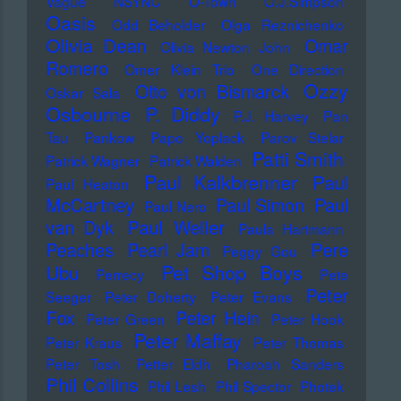
Vague
NSYNC
O-Town
O.J.Simpson
Oasis
Odd Beholder
Olga Reznichenko
Olivia Dean
Omar
Olivia Newton John
Romero
Omer Klein Trio
One Direction
Ozzy
Otto von Bismarck
Oskar Sala
Osbourne
P. Diddy
P.J. Harvey
Pan
Tau
Pankow
Papo Yoplack
Parov Stelar
Patti Smith
Patrick Wagner
Patrick Walden
Paul Kalkbrenner
Paul
Paul Heaton
McCartney
Paul Simon
Paul
Paul Nero
Paul Weller
van Dyk
Paula Hartmann
Pere
Peaches
Pearl Jam
Peggy Gou
Pet Shop Boys
Ubu
Perrecy
Pete
Peter
Seeger
Peter Doherty
Peter Evans
Fox
Peter Hein
Peter Green
Peter Hook
Peter Maffay
Peter Kraus
Peter Thomas
Peter Tosh
Petter Eldh
Pharoah Sanders
Phil Collins
Phil Lesh
Phil Spector
Photek