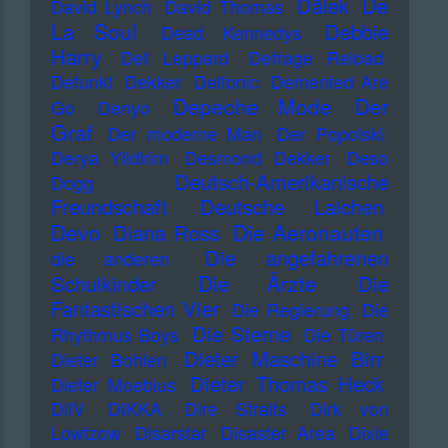
De
Dälek
David Lynch
David Thomas
La Soul
Debbie
Dead Kennedys
Harry
Def Leppard
Defrage Reload
Defunkt
Dekker
Delfonic
Demented Are
Depeche Mode
Der
Go
Denyo
Graf
Der moderne Man
Der Popolski
Derya Yildirim
Desmond Dekker
Deso
Deutsch-Amerikanische
Dogg
Freundschaft
Deutsche Laichen
Devo
Die Aeronauten
Diana Ross
Die angefahrenen
die anderen
Die Ärzte
Schulkinder
Die
Fantastischen Vier
Die Regierung
Die
Die Sterne
Rhythmus Boys
Die Türen
Dieter Maschine Birr
Dieter Bohlen
Dieter Thomas Heck
Dieter Moebius
DiIV
DIKKA
Dire Straits
Dirk von
Lowtzow
Disarstar
Disaster Area
Dixie