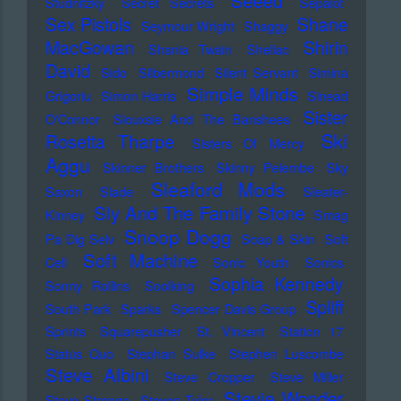
Seeed
Studnitzky
Secret Secrets
Sepalot
Sex Pistols
Shane
Seymour Wright
Shaggy
MacGowan
Shirin
Shania Twain
Shellac
David
Sido
Silbermond
Silent Servant
Simina
Simple Minds
Grigoriu
Simon Harris
Sinead
Sister
O'Connor
Siouxsie And The Banshees
Ski
Rosetta Tharpe
Sisters Of Mercy
Aggu
Skinner Brothers
Skinny Pelembe
Sky
Sleaford Mods
Saxon
Slade
Sleater-
Sly And The Family Stone
Kinney
Smag
Snoop Dogg
Pa Dig Selv
Soap & Skin
Soft
Soft Machine
Cell
Sonic Youth
Sonics
Sophia Kennedy
Sonny Rollins
Soolking
Spliff
South Park
Sparks
Spencer Davis Group
Sprints
Squarepusher
St. Vincent
Station 17
Status Quo
Stephan Sulke
Stephen Luscombe
Steve Albini
Steve Cropper
Steve Miller
Stevie Wonder
Steve Strange
Steven Tyler