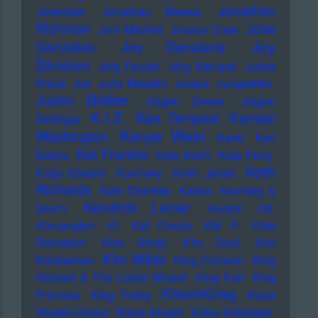
Jonathan
Jeremiah
Jonathan Meese
Richman
Jose
Joni Mitchell
Jonzun Crew
Joy
Gonzales
Joy Denalane
Division
Jörg Fauser
Jörg Stempel
Judas
Priest
Juli
Julia Meladin
Jumpa
Jungstötter
Justin Bieber
Jürgen Drews
Jürgen
K.I.Z.
Kae Tempest
Kamasi
Zeltinger
Kanye West
Washington
Karat
Karl
Kat Frankie
Bartos
Kate Bush
Kate Perry
Keith
Katja Ebstein
Kavinsky
Keith Jarrett
Richards
Kele Okereke
Kelela
Kemistry &
Kendrick Lamar
Storm
Kerstin Ott
Khruangbin
KI
KId Creole
KId P.
KIda
Ramadan
KIev Stingl
KIm Deal
KIm
KIm Wilde
Kardashian
KIng Crimson
KIng
Gizzard & The Lizard Wizard
KIng Kurt
KIng
KItschKrieg
Princess
KIng Tubby
Klaas
Heufer-Umlauf
Klaus Dinger
Klaus Doldinger