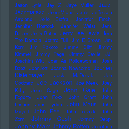
Jazz
Jason Lytle
Jay Z
Jaye Muller
Jazzmatazz
Jean-Michel Jarre
Jefferson
Airplane
Jello Biafra
Jennifer Finch
Jennifer Rostock
Jennifer Weist
Jens
Jerry Lee Lewis
Balzer
Jerry Butler
Jeru
The Damaja
Jethro Tull
Jim E Brown
Jim
Kerr
Jim Rakete
Jimmy Cliff
Jimmy
Kimmel
Jimmy Page
Jimmy Savile
JJ
Joachim Witt
Joan As Policewoman
Joan
Jochen
Baez
JoanJett
Joanna Newsome
Distelmayer
Jock McDonald
Joe
Joe Jackson
Goddard
Joe Meek
Joey
John Cale
Kelly
John Cage
John
Fogerty
John Foxx
John Grant
John
John Maus
Lennon
John Lydon
John
John Peel
Mayall
John Travolta
John
Johnny Cash
Zorn
Johnny Depp
Johnny Marr
Johnny Rotten
Jonathan