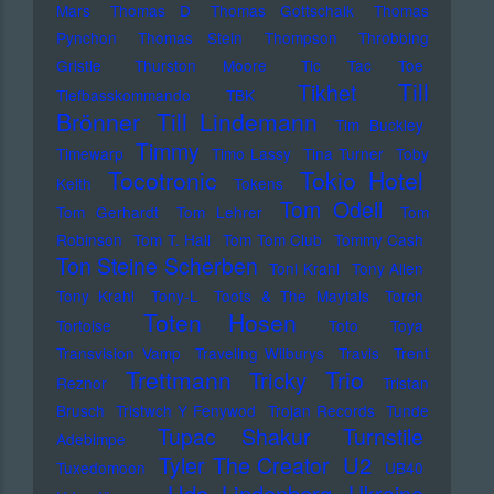
Mars
Thomas D
Thomas Gottschalk
Thomas
Pynchon
Thomas Stein
Thompson
Throbbing
Gristle
Thurston Moore
Tic Tac Toe
Till
Tikhet
Tiefbasskommando TBK
Brönner
Till Lindemann
Tim Buckley
Timmy
Timewarp
Timo Lassy
Tina Turner
Toby
Tocotronic
Tokio Hotel
Keith
Tokens
Tom Odell
Tom Gerhardt
Tom Lehrer
Tom
Robinson
Tom T. Hall
Tom Tom Club
Tommy Cash
Ton Steine Scherben
Toni Krahl
Tony Allen
Tony Krahl
Tony-L
Toots & The Maytals
Torch
Toten Hosen
Tortoise
Toto
Toya
Transvision Vamp
Traveling Wilburys
Travis
Trent
Trettmann
Trio
Tricky
Reznor
Tristan
Brusch
Tristwch Y Fenywod
Trojan Records
Tunde
Tupac Shakur
Turnstile
Adebimpe
U2
Tyler The Creator
Tuxedomoon
UB40
Udo Lindenberg