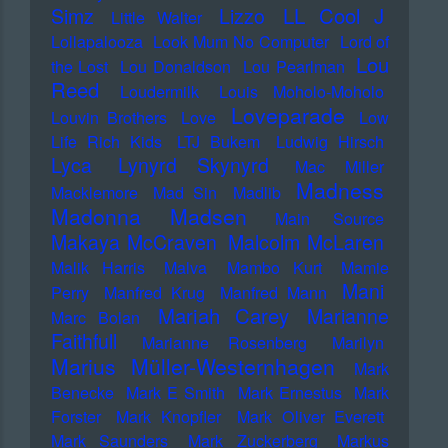
LL Cool J
Simz
Lizzo
Little Walter
Lollapalooza
Look Mum No Computer
Lord of
Lou
the Lost
Lou Donaldson
Lou Pearlman
Reed
Loudermilk
Louis Moholo-Moholo
Loveparade
Louvin Brothers
Love
Low
Life Rich Kids
LTJ Bukem
Ludwig Hirsch
Lyca
Lynyrd Skynyrd
Mac Miller
Madness
Macklemore
Mad Sin
Madlib
Madonna
Madsen
Main Source
Makaya McCraven
Malcolm McLaren
Malik Harris
Malva
Mambo Kurt
Mamie
Mani
Perry
Manfred Krug
Manfred Mann
Mariah Carey
Marianne
Marc Bolan
Faithfull
Marianne Rosenberg
Marilyn
Marius Müller-Westernhagen
Mark
Benecke
Mark E Smith
Mark Ernestus
Mark
Forster
Mark Knopfler
Mark Oliver Everett
Mark Saunders
Mark Zuckerberg
Markus