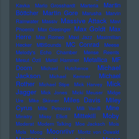
Martin
Kavka
Marlo Grosshardt
Marteria
Martin Gore
Böttcher
Marusha
Marvin
Massive Attack
Rainwater
Massiv
Mavi
Max Goldt
Max
Phoenix
Max Giesinger
Herre
Max Romeo
Maxi Jazz
Maximilian
MC Conrad
Hecker
MBSounds
Meese
Melody's Echo Chamber
Mense Reents
Metallica
MF
Mesut Özil
Metal Hammer
Michael
Doom
Michael Hutchence
Jackson
Michael
Michael Kemner
Mick
Rother
Michael Stipe
Mick Harvey
Jagger
Mick Jones
Micki Meuser
Midge
Miles Davis
Miley
Ure
Mike Skinner
Cyrus
Mine
Mille Petrozza
Milli Vanilli
Moby
Mittekill
Ministry
Missy Elliott
Moderat
Modern Talking
Moe Jacksch
Mois
Moonriivr
Mola
Moog
Moritz von Oswald