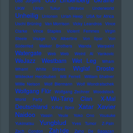
Ukraine
Udo Jürgens
UKW
Ulrich Tukur
Ultravox
Underworld
Unheilig
Unionen
Uriah Heep
USA for Africa
Uschi Brüning
Van Morrison
Vicky Leandros
Vince
Clarke
Vince Staples
Violent Femmes
Virgin
Steele
Visage
Viv Albertine
Von Spar
Von
Südenfed
Walker Brothers
Wanda
Warpaint
Watergate
Web Web
Weird Al Yankovic
Westbam
WeJazz
Wet Leg
Wham
Wiglaf Droste
Wham!
White Stripes
Wildecker Herzbuben
Will Ferrell
William Shatner
Willie Nelson
Wolf Biermann
Wolf Wondratschek
Wolfgang Flür
Wolfgang Zechner
Woodstock
Wu-Tang Clan
X-Mal
World Party
Xatar
Xavier
Deutschland
X-Ray Spex
Naidoo
Yassin
Yeule
Yoko Ono
Yousuke
Yungblud
Yukimatsu
Yves Tumor
Z-Pain
Zah1de
Zach Condon
Zaho De Sagazan