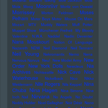
Moderat
Modern Talking
Moe Jacksch
Mois
Moonriivr
Mola
Moog
Moritz von Oswald
Morrissey
Moses
Morton Feldman
Pelham
Motor Boys Motor
Mouse On Mars
Mozart
MTV
Muddy Waters
Muff Potter
Muppet Show
Münchener Freiheit
My Bloody
Valentine
N.W.A.
Naddel
Nadin Deventer
Nana Mouskouri
Nation Of Language
Nazareth
NDW
Neil Diamond
Neil Tennant
Neil Young
Nekromantix
Nemo
Nena
New
Nervous Norvus
Neu!
New Model Army
Order
New York Dolls
Nia
Newcleus
Nick
Archives
Nick Cave
Nichtseattle
Waterhouse
Nickelback
Nico
Nikko
Nile Rogers
Nina
Weidemann
Nils Keppel
Nina Hagen
Chuba
Nina Simone
Nine
Nirvana
Inch Nail
No Angels
No Doubt
Noddy Holder
Noel Gallagher
Noir Désir
Nono