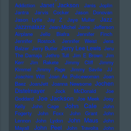
Janet Jackson
Addiction
Janis Joplin
Jantra
Jarvis Cocker
Jason Donovan
Jazz
Jason Lytle
Jay Z
Jaye Muller
Jazzmatazz
Jean-Michel Jarre
Jefferson
Airplane
Jello Biafra
Jennifer Finch
Jennifer Rostock
Jennifer Weist
Jens
Jerry Lee Lewis
Balzer
Jerry Butler
Jeru
The Damaja
Jethro Tull
Jim E Brown
Jim
Kerr
Jim Rakete
Jimmy Cliff
Jimmy
Kimmel
Jimmy Page
Jimmy Savile
JJ
Joachim Witt
Joan As Policewoman
Joan
Jochen
Baez
JoanJett
Joanna Newsome
Distelmayer
Jock McDonald
Joe
Joe Jackson
Goddard
Joe Meek
Joey
John Cale
Kelly
John Cage
John
Fogerty
John Foxx
John Grant
John
John Maus
Lennon
John Lydon
John
John Peel
Mayall
John Travolta
John