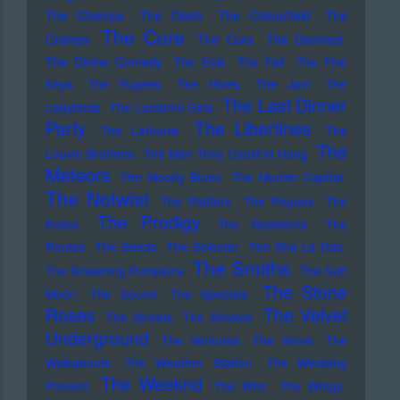
The Champs
The Clash
The Colourfield
The
The Cure
Cramps
The Curs
The Damned
The Divine Comedy
The Eels
The Fall
The Five
Keys
The Fugees
The Hives
The Jam
The
The Last Dinner
Ladybirds
The Lambrini Girls
Party
The Libertines
The Lathums
The
The
Louvin Brothers
The Man They Could'nt Hang
Meteors
The Moody Blues
The Murder Capital
The Notwist
The Platters
The Pogues
The
The Prodigy
Police
The Residents
The
Routes
The Seeds
The Selecter
The Sha La Das
The Smiths
The Smashing Pumpkins
The Soft
The Stone
Moon
The Sound
The Specials
Roses
The Velvet
The Streets
The Strokes
Underground
The Ventures
The Verve
The
Walkabouts
The Weather Station
The Wedding
The Weeknd
Present
The Who
The Wings