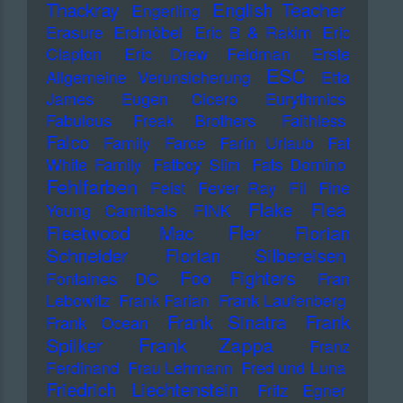
Thackray
English Teacher
Engerling
Erasure
Erdmöbel
Eric B & Rakim
Eric
Clapton
Eric Drew Feldman
Erste
ESC
Allgemeine Verunsicherung
Etta
James
Eugen Cicero
Eurythmics
Fabulous Freak Brothers
Faithless
Falco
Family
Farce
Farin Urlaub
Fat
White Family
Fatboy Slim
Fats Domino
Fehlfarben
Feist
Fever Ray
Fil
Fine
Flake
Flea
Young Cannibals
FINK
Fler
Fleetwood Mac
Florian
Schneider
Florian Silbereisen
Foo Fighters
Fontaines DC
Fran
Lebowitz
Frank Farian
Frank Laufenberg
Frank Sinatra
Frank
Frank Ocean
Frank Zappa
Spilker
Franz
Ferdinand
Frau Lehmann
Fred und Luna
Friedrich Liechtenstein
Fritz Egner