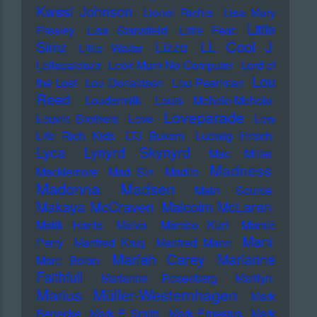
Kwesi Johnson
Lionel Richie
Lisa Mary
Little
Presley
Lisa Stansfield
Little Feat
LL Cool J
Simz
Lizzo
Little Walter
Lollapalooza
Look Mum No Computer
Lord of
Lou
the Lost
Lou Donaldson
Lou Pearlman
Reed
Loudermilk
Louis Moholo-Moholo
Loveparade
Louvin Brothers
Love
Low
Life Rich Kids
LTJ Bukem
Ludwig Hirsch
Lyca
Lynyrd Skynyrd
Mac Miller
Madness
Macklemore
Mad Sin
Madlib
Madonna
Madsen
Main Source
Makaya McCraven
Malcolm McLaren
Malik Harris
Malva
Mambo Kurt
Mamie
Mani
Perry
Manfred Krug
Manfred Mann
Mariah Carey
Marianne
Marc Bolan
Faithfull
Marianne Rosenberg
Marilyn
Marius Müller-Westernhagen
Mark
Benecke
Mark E Smith
Mark Ernestus
Mark