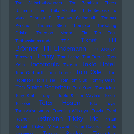
The Wirtschaftswunder
The Zombies
Thees
Uhlmann
Them
Thilo Mischke
Thirty Seconds To
Mars
Thomas D
Thomas Gottschalk
Thomas
Pynchon
Thomas Stein
Thompson
Throbbing
Gristle
Thurston Moore
Tic Tac Toe
Till
Tikhet
Tiefbasskommando TBK
Brönner
Till Lindemann
Tim Buckley
Timmy
Timewarp
Timo Lassy
Tina Turner
Toby
Tocotronic
Tokio Hotel
Keith
Tokens
Tom Odell
Tom Gerhardt
Tom Lehrer
Tom
Robinson
Tom T. Hall
Tom Tom Club
Tommy Cash
Ton Steine Scherben
Toni Krahl
Tony Allen
Tony Krahl
Tony-L
Toots & The Maytals
Torch
Toten Hosen
Tortoise
Toto
Toya
Transvision Vamp
Traveling Wilburys
Travis
Trent
Trettmann
Trio
Tricky
Reznor
Tristan
Brusch
Tristwch Y Fenywod
Trojan Records
Tunde
Tupac Shakur
Turnstile