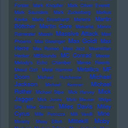
Forster
Mark Knopfler
Mark Oliver Everett
Mark Saunders
Mark Zuckerberg
Markus
Martin
Kavka
Marlo Grosshardt
Marteria
Martin Gore
Böttcher
Marusha
Marvin
Massive Attack
Rainwater
Massiv
Mavi
Max Goldt
Max
Phoenix
Max Giesinger
Herre
Max Romeo
Maxi Jazz
Maximilian
MC Conrad
Hecker
MBSounds
Meese
Melody's Echo Chamber
Mense Reents
Metallica
MF
Mesut Özil
Metal Hammer
Michael
Doom
Michael Hutchence
Jackson
Michael
Michael Kemner
Mick
Rother
Michael Stipe
Mick Harvey
Jagger
Mick Jones
Micki Meuser
Midge
Miles Davis
Miley
Ure
Mike Skinner
Cyrus
Mine
Mille Petrozza
Milli Vanilli
Moby
Mittekill
Ministry
Missy Elliott