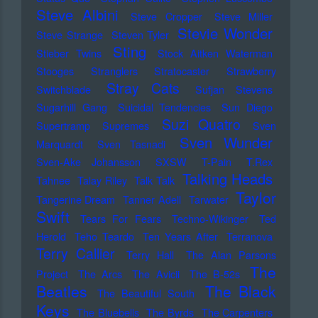
Steve Albini
Steve Cropper
Steve Miller
Stevie Wonder
Steve Strange
Steven Tyler
Sting
Stieber Twins
Stock Aitken Waterman
Stooges
Stranglers
Stratocaster
Strawberry
Stray Cats
Switchblade
Sufjan Stevens
Sugarhill Gang
Suicidal Tendencies
Sun Diego
Suzi Quatro
Supertramp
Supremes
Sven
Sven Wunder
Marquardt
Sven Tasnadi
Sven-Ake Johansson
SXSW
T-Pain
T.Rex
Talking Heads
Tahnee
Talay Riley
Talk Talk
Taylor
Tangerine Dream
Tanner Adell
Tarwater
Swift
Tears For Fears
Techno-Wikinger
Ted
Herold
Teho Teardo
Ten Years After
Terranova
Terry Callier
Terry Hall
The Alan Parsons
The
Project
The Arcs
The Avicii
The B-52s
Beatles
The Black
The Beautiful South
Keys
The Bluebells
The Byrds
The Carpenters