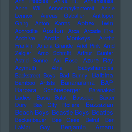
Ann Peebles
AnNa R.
Annahstasia
Anne Will
Annenmaykantereit
Annie
Lennox
Anreas Gabalier
Antilopen
Aphex Twin
Gang
Anton Karras
Apsilon
Aphrodite
Arca
Arcade Fire
Archive
Arctic Monkeys
Aretha
Franklin
Ariana Grande
Ariel Pink
Arnd
Zeigler
Arno Schmitt
Arthur Gunter
Azure Ray
Astrid Sonne
Axl Rose
Azymuth
Ätna
Babyshambles
Balbina
Backstreet Boys
Bad Bunny
Bananarama
BAP
Bamboo Artists
Barbara Schöneberger
Barenaked
Ladies
Basia Bulat
Bassdee
Baxter
Bazzazian
Dury
Bay City Rollers
Beach Boys
Beastie Boys
Beatles
Beckenbauer
Bee Gees
Beirut
Ben
Benjamin Amaru
LaMar Gay