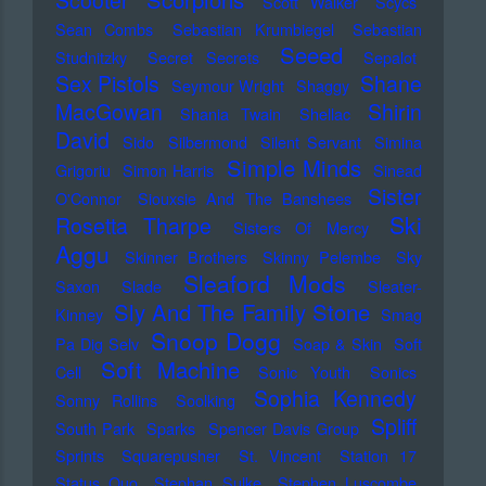
Scooter
Scott Walker
Scycs
Sean Combs
Sebastian Krumbiegel
Sebastian
Seeed
Studnitzky
Secret Secrets
Sepalot
Sex Pistols
Shane
Seymour Wright
Shaggy
MacGowan
Shirin
Shania Twain
Shellac
David
Sido
Silbermond
Silent Servant
Simina
Simple Minds
Grigoriu
Simon Harris
Sinead
Sister
O'Connor
Siouxsie And The Banshees
Ski
Rosetta Tharpe
Sisters Of Mercy
Aggu
Skinner Brothers
Skinny Pelembe
Sky
Sleaford Mods
Saxon
Slade
Sleater-
Sly And The Family Stone
Kinney
Smag
Snoop Dogg
Pa Dig Selv
Soap & Skin
Soft
Soft Machine
Cell
Sonic Youth
Sonics
Sophia Kennedy
Sonny Rollins
Soolking
Spliff
South Park
Sparks
Spencer Davis Group
Sprints
Squarepusher
St. Vincent
Station 17
Status Quo
Stephan Sulke
Stephen Luscombe