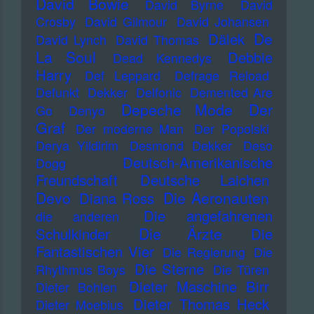
David Bowie
David Byrne
David
Crosby
David Gilmour
David Johansen
De
Dälek
David Lynch
David Thomas
La Soul
Debbie
Dead Kennedys
Harry
Def Leppard
Defrage Reload
Defunkt
Dekker
Delfonic
Demented Are
Depeche Mode
Der
Go
Denyo
Graf
Der moderne Man
Der Popolski
Derya Yildirim
Desmond Dekker
Deso
Deutsch-Amerikanische
Dogg
Freundschaft
Deutsche Laichen
Devo
Die Aeronauten
Diana Ross
Die angefahrenen
die anderen
Die Ärzte
Schulkinder
Die
Fantastischen Vier
Die Regierung
Die
Die Sterne
Rhythmus Boys
Die Türen
Dieter Maschine Birr
Dieter Bohlen
Dieter Thomas Heck
Dieter Moebius