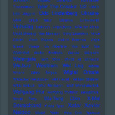
Adebimpe
U2
Tyler The Creator
Tuxedomoon
UB40
Udo Lindenberg
Ukraine
Udo Jürgens
UKW
Ulrich Tukur
Ultravox
Underworld
Unheilig
Unionen
Uriah Heep
USA for Africa
Uschi Brüning
Van Morrison
Vicky Leandros
Vince
Clarke
Vince Staples
Violent Femmes
Virgin
Steele
Visage
Viv Albertine
Von Spar
Von
Südenfed
Walker Brothers
Wanda
Warpaint
Watergate
Web Web
Weird Al Yankovic
Westbam
WeJazz
Wet Leg
Wham
Wiglaf Droste
Wham!
White Stripes
Wildecker Herzbuben
Will Ferrell
William Shatner
Willie Nelson
Wolf Biermann
Wolf Wondratschek
Wolfgang Flür
Wolfgang Zechner
Woodstock
Wu-Tang Clan
X-Mal
World Party
Xatar
Xavier
Deutschland
X-Ray Spex
Naidoo
Yassin
Yeule
Yoko Ono
Yousuke