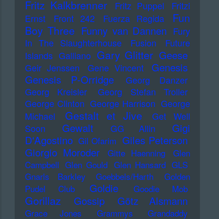
Fritz Kalkbrenner
Fritz Puppel
Fritzi
Fun
Ernst
Front 242
Fuerza Regida
Boy Three
Funny van Dannen
Fury
In The Slaughterhouse
Fusion
Future
Gary Glitter
Geese
Islands
Galliano
Genesis
Geir Jenssen
Gene Vincent
Genesis P-Orridge
Georg Danzer
Georg Kreisler
Georg Stefan Troller
George Clinton
George Harrison
George
Gestalt et Jive
Michael
Get Well
Gewalt
Gigi
Soon
GG Allin
D'Agostino
Giles Peterson
Gil Ofarim
Giorgio Moroder
Gitte Haenning
Glen
Campbell
Glen Gould
Glen Hansard
GLS
Gnarls Barkley
Goebbels/Harth
Golden
Goldie
Pudel Club
Goodie Mob
Gorillaz
Gossip
Götz Alsmann
Grace Jones
Grammys
Grandaddy