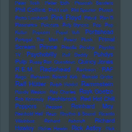
Peter Tosh
Petter Eldh
Pharoah Sanders
Phil Collins
Phil Lesh
Phil Spector
Photek
Pink Floyd
Pietro Lombardi
Pitbull
Plan B
Plasmatics
Polecats
Poly Styrene
Pop
Pop-
Portishead
Kultur
Popcorn
Popol Vuh
Primal
Portugal The Man
Power Plush
Prince
Scream
Priscilla Presley
Psychic
Psychobilly
Puhdys
TV
Puff Daddy
Pulp
Quincy Jones
Pussy Riot
Questlove
Radiohead
R.E.M.
RAF
Raekwon
Rage
Rahsaan Roland Kirk
Rainald Grebe
Ralf Hütter
Rammstein
Ralph Heidel
Rayk Goetze
Randy Weston
Ray Charles
Rechtsrock
Red Hot Chili
Reb Kennedy
Peppers
Reinhard Mey
Reggae
Reinhold Heil
Rezo
Rhythm & Sound
Ricardo
Richard
Villalobos
Richard Ashcroft
Hawley
Rick Astley
Richie Hawtin
Rick