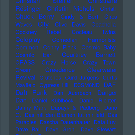
Christiane
Christian Steiffen
Rösinger
Christin Nichols
Christl
Chuck Berry
Cindy & Bert
Circa
City
Waves
Clive Davis
Coachella
Cockney Rebel
Cocteau Twins
Coldplay
Comedian Harmonists
Common
Conny Plank
Cosmic Baby
Courtney Barnett
Cosmic Ear
CRASS
Crazy Horse
Crazy Town
Creedence Clearwater
Cream
Revival
Crutches
Curd Jürgens
Curtis
DAF
Mayfield
Cypress Hill
D3SM6ND
Daft Punk
Danger
Dan Auerbach
Dan
Daniel Küblböck
Daniel Richter
Danny Mark
Dapayk & Padberg
Dario
G.
Das mit den Blumen tut mir leid
Das
Paradies
Dascha Dauenhauer
Data Luv
Dave Ball
Dave Grohl
Dave Stewart