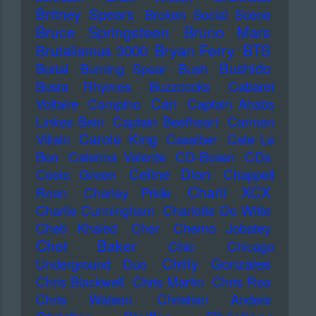
Britney Spears
Broken Social Scene
Bruce Springsteen
Bruno Mars
Bryan Ferry
BTS
Brutalismus 3000
Bushido
Burial
Burning Spear
Bush
Busta Rhymes
Buzzcocks
Cabaret
Can
Voltaire
Campino
Captain Ahabs
Linkes Bein
Captain Beefheart
Carmen
Carole King
Villain
Cassiber
Cate Le
Bon
Caterina Valente
CD-Boxen
CDs
Celine Dion
Ceelo Green
Chappell
Charli XCX
Roan
Charley Pride
Charlie Cunningham
Charlotte De Witte
Cheb Khaled
Cher
Cherno Jobatey
Chet Baker
Chic
Chicago
Chilly Gonzales
Underground Duo
Chris Blackwell
Chris Martin
Chris Rea
Chris Watson
Christian Anders