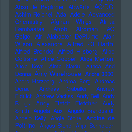
AC/DC
Absolute Beginner
Abwärts
Advanced
Achim Reichel
Ada
Adele
Chemistry
Afghan Whigs
Afrika
Bambaataa
Afrob
Afroman
AG
Geige
Air
Alabaster DePlume
Alan
Alfred 23 Harth
Wilson
Alexandra
Alfred Brendel
Alfred Hilsberg
Alice
Alice Cooper
Coltrane
Alice Merton
Alicia Keys
Alma Naidu
Althea And
Amy Winehouse
Donna
Andre 3000
Andre Herzberg
Andrea Berg
Andreas
Dorau
Andreas Gabalier
Andrew
Eldritch
Andrew Vachss
Andy Bell
Andy
Andy Fletch Fletcher
Brings
Andy
Smith
Angela Aux
Angelo Branduardi
Angine de
Angelo Kelly
Angie Stone
Poitrine
Angus Stone
Anja Schneider