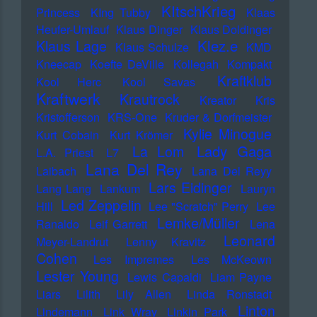
KItschKrieg
Princess
KIng Tubby
Klaas
Heufer-Umlauf
Klaus Dinger
Klaus Doldinger
Klez.e
Klaus Lage
Klaus Schulze
KMD
Kneecap
Koefte DeVille
Kollegah
Kompakt
Kraftklub
Kool Herc
Kool Savas
Kraftwerk
Krautrock
Kreator
Kris
Kristofferson
KRS-One
Kruder & Dorfmeister
Kylie Minogue
Kurt Cobain
Kurt Krömer
Lady Gaga
La Lom
L.A. Priest
L7
Lana Del Rey
Laibach
Lana Del Reyy
Lars Eidinger
Lang Lang
Lankum
Lauryn
Led Zeppelin
Hill
Lee "Scratch" Perry
Lee
Lemke/Müller
Ranaldo
Leif Garrett
Lena
Leonard
Meyer-Landrut
Lenny Kravitz
Cohen
Les Impremes
Les McKeown
Lester Young
Lewis Capaldi
Liam Payne
Liars
Lilith
Lily Allen
Linda Ronstadt
Linton
Lindemann
Link Wray
Linkin Park