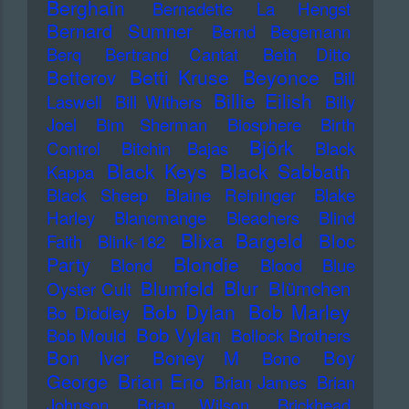
Berghain
Bernadette La Hengst
Bernard Sumner
Bernd Begemann
Berq
Bertrand Cantat
Beth Ditto
Betti Kruse
Beyonce
Betterov
Bill
Billie Eilish
Laswell
Bill Withers
Billy
Joel
Bim Sherman
Biosphere
Birth
Björk
Control
Bitchin Bajas
Black
Black Keys
Black Sabbath
Kappa
Black Sheep
Blaine Reininger
Blake
Harley
Blancmange
Bleachers
Blind
Blixa Bargeld
Bloc
Faith
Blink-182
Blondie
Party
Blond
Blood
Blue
Blur
Blumfeld
Blümchen
Oyster Cult
Bob Dylan
Bob Marley
Bo Diddley
Bob Vylan
Bob Mould
Bollock Brothers
Bon Iver
Boney M
Boy
Bono
Brian Eno
George
Brian James
Brian
Johnson
Brian Wilson
Brickhead