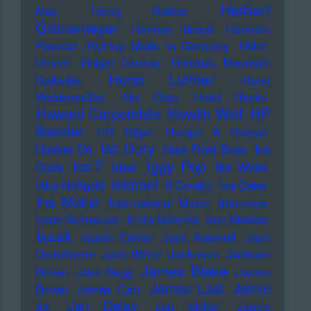
Herbert
May
Henry Rollins
Grönemeyer
Herman Brood
Hermeto
Pascoal
HipHop Made in Germany
Hitler
Hitster
Holger Czukay
Honolulu Mountain
Horst Lichter
Daffodils
Horst
Weidenmüller
Hot Chip
Hotel Rimini
Howard Carpendale
Howlin Wolf
HP
Baxxter
HR Giger
Humpe & Humpe
Ian Dury
Hüsker Dü
Ibiza Final Boss
Ice
Iggy Pop
Ice-T
Cube
Ideal
Ike White
Ikkimel
Ikke Hüftgold
Il Civetto
Ina Deter
Ina Müller
International Music
Interzone
Irene Schweizer
Irmin Schmidt
Iron Maiden
Isaak
Isaiah Collier
Jack Antonoff
Jack
DeJohnette
Jack White
Jackmate
Jackson
James Blake
Brown
Jake Bugg
James
James Last
Jamie
Brown
James Carr
xx
Jan Delay
Jan Müller
Jane's