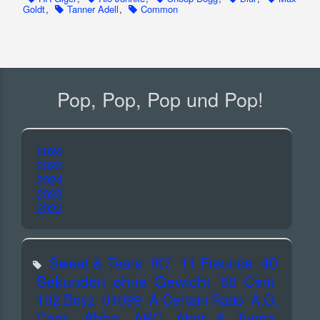
Goldt
,
Tanner Adell
,
Common
Pop, Pop, Pop und Pop!
2026
2025
2024
2023
2022
40
Sweat & Tears
!K7
11 Freunde
Sekunden ohne Gewicht
50 Cent
102 Boyz
01099
A Certain Ratio
A.G.
Abba
Cook
ABC
Abor & Tynna