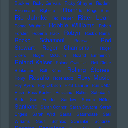
Buckler
Ricky Gervais
Ricky Shayne
Riddim
Rihanna
Riechmann
Righeira
Ringo Starr
Rio Juhnke
Ritter Lean
Rio Reiser
Robbie Williams
Robag Wruhme
Robert
Robyn
Forster
Roberta Flack
Rock-o-Rama
Rod
Rocko Schamoni
Rockwell
Stewart
Roger Champman
Roger
Cicero
Roger McGuinn
Roland Emmerich
Roland Kaiser
Roland Owsnitzki
Rolf Dieter
Rolling Stones
Brinkmann
Rolf Kühn
Rosalia
Roxy Music
Romy
Rosenstolz
Roy Ayers
Roy Orbison
RPS Lanrue
Run-DMC
Rush
Russ Kunkel
Russland
Rutles
Sababa 5
Sade
Sam Fender
Sandow
Sandra Hüller
Santiano
Sarah Connor
Sarah Davachi
Sarah
Engels
Sarah Wild
Sasha
Saturndaze
Saul
Williams
Sault
Schnipo Schranke
Schürze
Scorpions