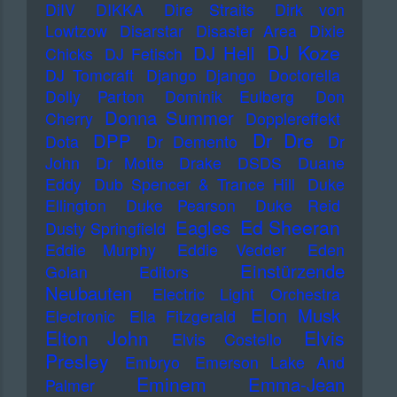
DiIV
DIKKA
Dire Straits
Dirk von
Lowtzow
Disarstar
Disaster Area
Dixie
DJ Koze
DJ Hell
Chicks
DJ Fetisch
DJ Tomcraft
Django Django
Doctorella
Dolly Parton
Dominik Eulberg
Don
Donna Summer
Cherry
Dopplereffekt
Dr Dre
DPP
Dota
Dr Demento
Dr
John
Dr Motte
Drake
DSDS
Duane
Eddy
Dub Spencer & Trance Hill
Duke
Ellington
Duke Pearson
Duke Reid
Ed Sheeran
Eagles
Dusty Springfield
Eddie Murphy
Eddie Vedder
Eden
Einstürzende
Golan
Editors
Neubauten
Electric Light Orchestra
Elon Musk
Electronic
Ella Fitzgerald
Elton John
Elvis
Elvis Costello
Presley
Embryo
Emerson Lake And
Eminem
Emma-Jean
Palmer