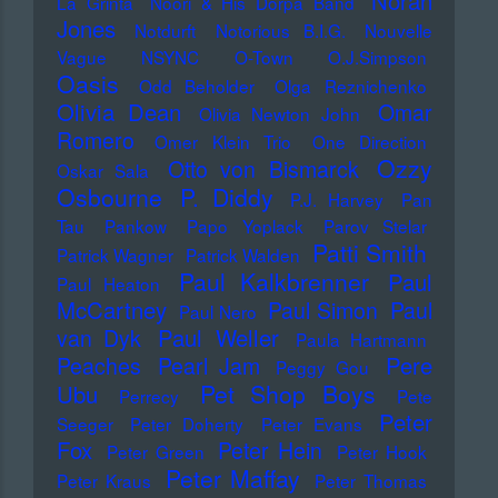
Norah
La Grinta
Noori & His Dorpa Band
Jones
Notdurft
Notorious B.I.G.
Nouvelle
Vague
NSYNC
O-Town
O.J.Simpson
Oasis
Odd Beholder
Olga Reznichenko
Olivia Dean
Omar
Olivia Newton John
Romero
Omer Klein Trio
One Direction
Ozzy
Otto von Bismarck
Oskar Sala
Osbourne
P. Diddy
P.J. Harvey
Pan
Tau
Pankow
Papo Yoplack
Parov Stelar
Patti Smith
Patrick Wagner
Patrick Walden
Paul Kalkbrenner
Paul
Paul Heaton
McCartney
Paul Simon
Paul
Paul Nero
Paul Weller
van Dyk
Paula Hartmann
Pere
Peaches
Pearl Jam
Peggy Gou
Pet Shop Boys
Ubu
Perrecy
Pete
Peter
Seeger
Peter Doherty
Peter Evans
Fox
Peter Hein
Peter Green
Peter Hook
Peter Maffay
Peter Kraus
Peter Thomas