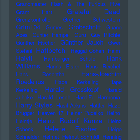
Grandmaster Flash & The Furious Five
Grateful Dead
Grant Hart
Grenzkontrolle
Grether Schwestern
Grim104
Grobschnitt
Grimes
Guano
Apes
Gunter Hampel
Guru
Guy Ritchie
Günther Jauch
Günther Fischer
Gwen
Haftbefehl
Stefani
Haggai Cohen
Haim
Haiyti
Hank
Hamburger Schule
Williams
Hanns Eisler
Hans Reichel
Hans-Joachim
Hans Rosenthal
Roedelius
Haoe Kerkeling
Hape
Harald Grosskopf
Kerkeling
Harald
Juhnke
Harald Lesch
Hard-Fi
Harmonia
Harry Styles
Hasil Adkins
Hattler
Hazel
Brugger
Heaven 17
Heiner Pudelko
Heino
Heinz Rudolf Kunze
Heintje
Heinz
Helene Fischer
Schenk
Helge
Schneider
Helmet
Helmut Schmidt
Henning