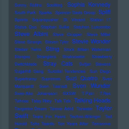
Sophia Kennedy
Sonny Rollins
Soolking
Spliff
South Park
Sparks
Spencer Davis Group
Sprints
Squarepusher
St. Vincent
Station 17
Status Quo
Stephan Sulke
Stephen Luscombe
Steve Albini
Steve Cropper
Steve Miller
Stevie Wonder
Steve Strange
Steven Tyler
Sting
Stieber Twins
Stock Aitken Waterman
Stooges
Stranglers
Stratocaster
Strawberry
Stray Cats
Switchblade
Sufjan Stevens
Sugarhill Gang
Suicidal Tendencies
Sun Diego
Suzi Quatro
Supertramp
Supremes
Sven
Sven Wunder
Marquardt
Sven Tasnadi
Sven-Ake Johansson
SXSW
T-Pain
T.Rex
Talking Heads
Tahnee
Talay Riley
Talk Talk
Taylor
Tangerine Dream
Tanner Adell
Tarwater
Swift
Tears For Fears
Techno-Wikinger
Ted
Herold
Teho Teardo
Ten Years After
Terranova