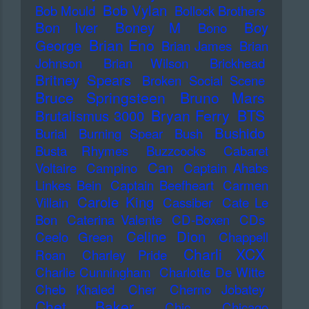
Bob Vylan
Bob Mould
Bollock Brothers
Bon Iver
Boney M
Boy
Bono
Brian Eno
George
Brian James
Brian
Johnson
Brian Wilson
Brickhead
Britney Spears
Broken Social Scene
Bruce Springsteen
Bruno Mars
Bryan Ferry
BTS
Brutalismus 3000
Bushido
Burial
Burning Spear
Bush
Busta Rhymes
Buzzcocks
Cabaret
Can
Voltaire
Campino
Captain Ahabs
Linkes Bein
Captain Beefheart
Carmen
Carole King
Villain
Cassiber
Cate Le
Bon
Caterina Valente
CD-Boxen
CDs
Celine Dion
Ceelo Green
Chappell
Charli XCX
Roan
Charley Pride
Charlie Cunningham
Charlotte De Witte
Cheb Khaled
Cher
Cherno Jobatey
Chet Baker
Chic
Chicago