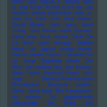
Danny Mark
Dapayk & Padberg
Dario
G.
Das mit den Blumen tut mir leid
Das
Paradies
Dascha Dauenhauer
Data Luv
Dave Ball
Dave Grohl
Dave Stewart
David Bowie
David Byrne
David
Crosby
David Gilmour
David Johansen
De
Dälek
David Lynch
David Thomas
La Soul
Debbie
Dead Kennedys
Harry
Def Leppard
Defrage Reload
Defunkt
Dekker
Delfonic
Demented Are
Depeche Mode
Der
Go
Denyo
Graf
Der moderne Man
Der Popolski
Derya Yildirim
Desmond Dekker
Deso
Deutsch-Amerikanische
Dogg
Freundschaft
Deutsche Laichen
Devo
Die Aeronauten
Diana Ross
Die angefahrenen
die anderen
Die Ärzte
Schulkinder
Die