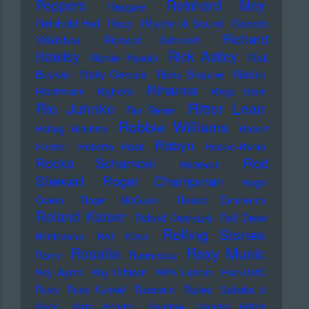
Peppers
Reinhard Mey
Reggae
Reinhold Heil
Rezo
Rhythm & Sound
Ricardo
Richard
Villalobos
Richard Ashcroft
Hawley
Rick Astley
Richie Hawtin
Rick
Buckler
Ricky Gervais
Ricky Shayne
Riddim
Rihanna
Riechmann
Righeira
Ringo Starr
Rio Juhnke
Ritter Lean
Rio Reiser
Robbie Williams
Robag Wruhme
Robert
Robyn
Forster
Roberta Flack
Rock-o-Rama
Rod
Rocko Schamoni
Rockwell
Stewart
Roger Champman
Roger
Cicero
Roger McGuinn
Roland Emmerich
Roland Kaiser
Roland Owsnitzki
Rolf Dieter
Rolling Stones
Brinkmann
Rolf Kühn
Rosalia
Roxy Music
Romy
Rosenstolz
Roy Ayers
Roy Orbison
RPS Lanrue
Run-DMC
Rush
Russ Kunkel
Russland
Rutles
Sababa 5
Sade
Sam Fender
Sandow
Sandra Hüller