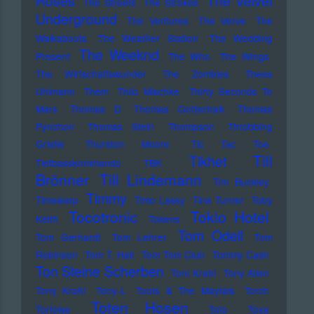
Roses
The Velvet
The Streets
The Strokes
Underground
The Ventures
The Verve
The
Walkabouts
The Weather Station
The Wedding
The Weeknd
Present
The Who
The Wings
The Wirtschaftswunder
The Zombies
Thees
Uhlmann
Them
Thilo Mischke
Thirty Seconds To
Mars
Thomas D
Thomas Gottschalk
Thomas
Pynchon
Thomas Stein
Thompson
Throbbing
Gristle
Thurston Moore
Tic Tac Toe
Till
Tikhet
Tiefbasskommando TBK
Brönner
Till Lindemann
Tim Buckley
Timmy
Timewarp
Timo Lassy
Tina Turner
Toby
Tocotronic
Tokio Hotel
Keith
Tokens
Tom Odell
Tom Gerhardt
Tom Lehrer
Tom
Robinson
Tom T. Hall
Tom Tom Club
Tommy Cash
Ton Steine Scherben
Toni Krahl
Tony Allen
Tony Krahl
Tony-L
Toots & The Maytals
Torch
Toten Hosen
Tortoise
Toto
Toya