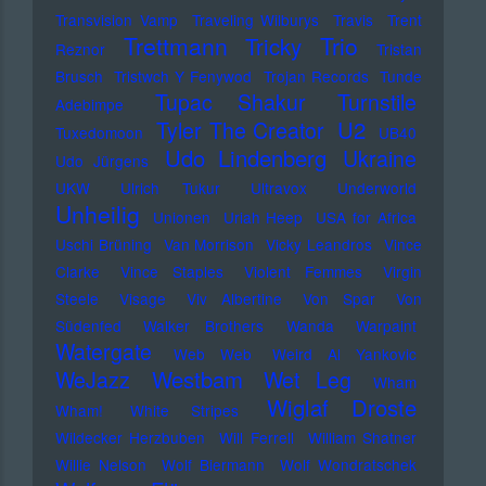
Transvision Vamp
Traveling Wilburys
Travis
Trent
Trettmann
Trio
Tricky
Reznor
Tristan
Brusch
Tristwch Y Fenywod
Trojan Records
Tunde
Tupac Shakur
Turnstile
Adebimpe
U2
Tyler The Creator
Tuxedomoon
UB40
Udo Lindenberg
Ukraine
Udo Jürgens
UKW
Ulrich Tukur
Ultravox
Underworld
Unheilig
Unionen
Uriah Heep
USA for Africa
Uschi Brüning
Van Morrison
Vicky Leandros
Vince
Clarke
Vince Staples
Violent Femmes
Virgin
Steele
Visage
Viv Albertine
Von Spar
Von
Südenfed
Walker Brothers
Wanda
Warpaint
Watergate
Web Web
Weird Al Yankovic
Westbam
WeJazz
Wet Leg
Wham
Wiglaf Droste
Wham!
White Stripes
Wildecker Herzbuben
Will Ferrell
William Shatner
Willie Nelson
Wolf Biermann
Wolf Wondratschek