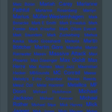
Mariah Carey
Marianne
Marc Bolan
Faithfull
Marianne Rosenberg
Marilyn
Marius Müller-Westernhagen
Mark
Benecke
Mark E Smith
Mark Ernestus
Mark
Forster
Mark Knopfler
Mark Oliver Everett
Mark Saunders
Mark Zuckerberg
Markus
Martin
Kavka
Marlo Grosshardt
Marteria
Martin Gore
Böttcher
Marusha
Marvin
Massive Attack
Rainwater
Massiv
Mavi
Max Goldt
Max
Phoenix
Max Giesinger
Herre
Max Romeo
Maxi Jazz
Maximilian
MC Conrad
Hecker
MBSounds
Meese
Melody's Echo Chamber
Mense Reents
Metallica
MF
Mesut Özil
Metal Hammer
Michael
Doom
Michael Hutchence
Jackson
Michael
Michael Kemner
Mick
Rother
Michael Stipe
Mick Harvey
Jagger
Mick Jones
Micki Meuser
Midge