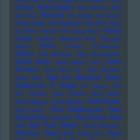
Nina Hagen
Chuba
Nina Simone
Nine
Nirvana
Inch Nail
No Angels
No Doubt
Noddy Holder
Noel Gallagher
Noir Désir
Nono
Norah
La Grinta
Noori & His Dorpa Band
Jones
Notdurft
Notorious B.I.G.
Nouvelle
Vague
NSYNC
O-Town
O.J.Simpson
Oasis
Odd Beholder
Olga Reznichenko
Olivia Dean
Omar
Olivia Newton John
Romero
Omer Klein Trio
One Direction
Ozzy
Otto von Bismarck
Oskar Sala
Osbourne
P. Diddy
P.J. Harvey
Pan
Tau
Pankow
Papo Yoplack
Parov Stelar
Patti Smith
Patrick Wagner
Patrick Walden
Paul Kalkbrenner
Paul
Paul Heaton
McCartney
Paul Simon
Paul
Paul Nero
Paul Weller
van Dyk
Paula Hartmann
Pere
Peaches
Pearl Jam
Peggy Gou