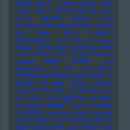
Brugger
Heaven 17
Heiner Pudelko
Heino
Heinz Rudolf Kunze
Heintje
Heinz
Helene Fischer
Schenk
Helge
Schneider
Helmet
Helmut Schmidt
Henning
Herbert
May
Henry Rollins
Grönemeyer
Herman Brood
Hermeto
Pascoal
HipHop Made in Germany
Hitler
Hitster
Holger Czukay
Honolulu Mountain
Horst Lichter
Daffodils
Horst
Weidenmüller
Hot Chip
Hotel Rimini
Howard Carpendale
Howlin Wolf
HP
Baxxter
HR Giger
Humpe & Humpe
Ian Dury
Hüsker Dü
Ibiza Final Boss
Ice
Iggy Pop
Ice-T
Cube
Ideal
Ike White
Ikkimel
Ikke Hüftgold
Il Civetto
Ina Deter
Ina Müller
International Music
Interzone
Irene Schweizer
Irmin Schmidt
Iron Maiden
Isaak
Isaiah Collier
Jack Antonoff
Jack