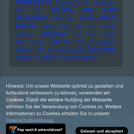
Wolfgang Flür
Wolfgang Zechner
Woodstock
Wu-Tang Clan
X-Mal
World Party
Xatar
Xavier
Deutschland
X-Ray Spex
Naidoo
Yassin
Yeule
Yoko Ono
Yousuke
Yungblud
Yukimatsu
Yves Tumor
Z-Pain
Zah1de
Zach Condon
Zaho De Sagazan
Zoh Amba
Zartmann
Zaz
Zick Zack Records
Zombies
Zoot Money
Zugezogen Maskulin
RSS Feed
Hinweis:
Um unsere Webseite optimal zu gestalten und
fortlaufend verbessern zu können, verwenden wir
Cookies. Durch die weitere Nutzung der Webseite
stimmen Sie der Verwendung von Cookies zu. Weitere
Informationen zu Cookies erhalten Sie in unserer
Datenschutzerklärung
.
Pop nach 8 unterstützen?
Gelesen und akzeptiert