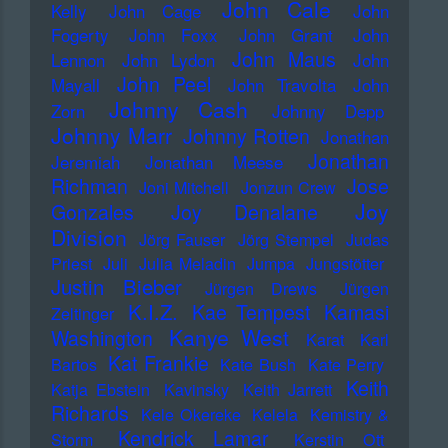
John Cale
Kelly
John Cage
John
Fogerty
John Foxx
John Grant
John
John Maus
Lennon
John Lydon
John
John Peel
Mayall
John Travolta
John
Johnny Cash
Zorn
Johnny Depp
Johnny Marr
Johnny Rotten
Jonathan
Jonathan
Jeremiah
Jonathan Meese
Richman
Jose
Joni Mitchell
Jonzun Crew
Joy
Gonzales
Joy Denalane
Division
Jörg Fauser
Jörg Stempel
Judas
Priest
Juli
Julia Meladin
Jumpa
Jungstötter
Justin Bieber
Jürgen Drews
Jürgen
K.I.Z.
Kae Tempest
Kamasi
Zeltinger
Kanye West
Washington
Karat
Karl
Kat Frankie
Bartos
Kate Bush
Kate Perry
Keith
Katja Ebstein
Kavinsky
Keith Jarrett
Richards
Kele Okereke
Kelela
Kemistry &
Kendrick Lamar
Storm
Kerstin Ott