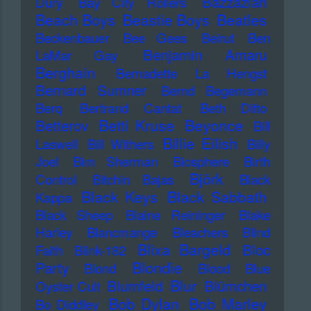
Bazzazian
Dury
Bay City Rollers
Beach Boys
Beastie Boys
Beatles
Beckenbauer
Bee Gees
Beirut
Ben
Benjamin Amaru
LaMar Gay
Berghain
Bernadette La Hengst
Bernard Sumner
Bernd Begemann
Berq
Bertrand Cantat
Beth Ditto
Betti Kruse
Beyonce
Betterov
Bill
Billie Eilish
Laswell
Bill Withers
Billy
Joel
Bim Sherman
Biosphere
Birth
Björk
Control
Bitchin Bajas
Black
Black Keys
Black Sabbath
Kappa
Black Sheep
Blaine Reininger
Blake
Harley
Blancmange
Bleachers
Blind
Blixa Bargeld
Bloc
Faith
Blink-182
Blondie
Party
Blond
Blood
Blue
Blur
Blumfeld
Blümchen
Oyster Cult
Bob Dylan
Bob Marley
Bo Diddley