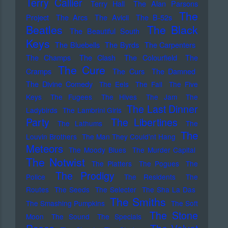
Terry Callier
Terry Hall
The Alan Parsons
The
Project
The Arcs
The Avicii
The B-52s
Beatles
The Black
The Beautiful South
Keys
The Bluebells
The Byrds
The Carpenters
The Champs
The Clash
The Colourfield
The
The Cure
Cramps
The Curs
The Damned
The Divine Comedy
The Eels
The Fall
The Five
Keys
The Fugees
The Hives
The Jam
The
The Last Dinner
Ladybirds
The Lambrini Girls
Party
The Libertines
The Lathums
The
The
Louvin Brothers
The Man They Could'nt Hang
Meteors
The Moody Blues
The Murder Capital
The Notwist
The Platters
The Pogues
The
The Prodigy
Police
The Residents
The
Routes
The Seeds
The Selecter
The Sha La Das
The Smiths
The Smashing Pumpkins
The Soft
The Stone
Moon
The Sound
The Specials