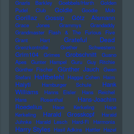
Gnarls Barkley
Goebbels/Harth
Golden
Goldie
Pudel Club
Goodie Mob
Gorillaz
Gossip
Götz Alsmann
Grace Jones
Grammys
Grandaddy
Grandmaster Flash & The Furious Five
Grateful Dead
Grant Hart
Grenzkontrolle
Grether Schwestern
Grim104
Grobschnitt
Grimes
Guano
Apes
Gunter Hampel
Guru
Guy Ritchie
Günther Jauch
Günther Fischer
Gwen
Haftbefehl
Stefani
Haggai Cohen
Haim
Haiyti
Hank
Hamburger Schule
Williams
Hanns Eisler
Hans Reichel
Hans-Joachim
Hans Rosenthal
Roedelius
Haoe Kerkeling
Hape
Harald Grosskopf
Kerkeling
Harald
Juhnke
Harald Lesch
Hard-Fi
Harmonia
Harry Styles
Hasil Adkins
Hattler
Hazel