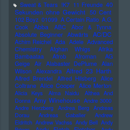
40
Sweat & Tears
!K7
11 Freunde
Sekunden ohne Gewicht
50 Cent
102 Boyz
01099
A Certain Ratio
A.G.
Abba
Cook
ABC
Abor & Tynna
AC/DC
Absolute Beginner
Abwärts
Advanced
Achim Reichel
Ada
Adele
Chemistry
Afghan Whigs
Afrika
Bambaataa
Afrob
Afroman
AG
Geige
Air
Alabaster DePlume
Alan
Alfred 23 Harth
Wilson
Alexandra
Alfred Brendel
Alfred Hilsberg
Alice
Alice Cooper
Coltrane
Alice Merton
Alicia Keys
Alma Naidu
Althea And
Amy Winehouse
Donna
Andre 3000
Andre Herzberg
Andrea Berg
Andreas
Dorau
Andreas Gabalier
Andrew
Eldritch
Andrew Vachss
Andy Bell
Andy
Andy Fletch Fletcher
Brings
Andy