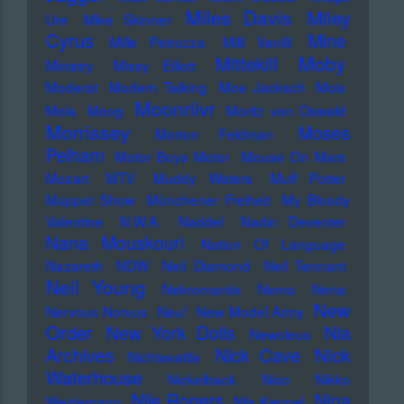
Miles Davis
Miley
Ure
Mike Skinner
Cyrus
Mine
Mille Petrozza
Milli Vanilli
Moby
Mittekill
Ministry
Missy Elliott
Moderat
Modern Talking
Moe Jacksch
Mois
Moonriivr
Mola
Moog
Moritz von Oswald
Morrissey
Moses
Morton Feldman
Pelham
Motor Boys Motor
Mouse On Mars
Mozart
MTV
Muddy Waters
Muff Potter
Muppet Show
Münchener Freiheit
My Bloody
Valentine
N.W.A.
Naddel
Nadin Deventer
Nana Mouskouri
Nation Of Language
Nazareth
NDW
Neil Diamond
Neil Tennant
Neil Young
Nekromantix
Nemo
Nena
New
Nervous Norvus
Neu!
New Model Army
Order
New York Dolls
Nia
Newcleus
Nick
Archives
Nick Cave
Nichtseattle
Waterhouse
Nickelback
Nico
Nikko
Nile Rogers
Nina
Weidemann
Nils Keppel