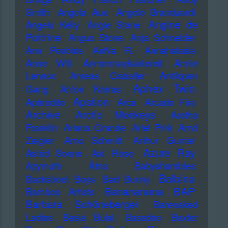
Smith
Angela Aux
Angelo Branduardi
Angine de
Angelo Kelly
Angie Stone
Poitrine
Angus Stone
Anja Schneider
Ann Peebles
AnNa R.
Annahstasia
Anne Will
Annenmaykantereit
Annie
Lennox
Anreas Gabalier
Antilopen
Aphex Twin
Gang
Anton Karras
Apsilon
Aphrodite
Arca
Arcade Fire
Archive
Arctic Monkeys
Aretha
Franklin
Ariana Grande
Ariel Pink
Arnd
Zeigler
Arno Schmitt
Arthur Gunter
Azure Ray
Astrid Sonne
Axl Rose
Azymuth
Ätna
Babyshambles
Balbina
Backstreet Boys
Bad Bunny
Bananarama
BAP
Bamboo Artists
Barbara Schöneberger
Barenaked
Ladies
Basia Bulat
Bassdee
Baxter