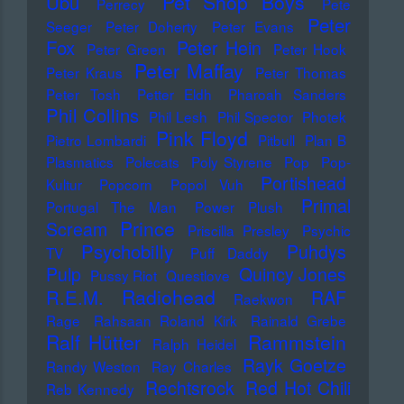
Pet Shop Boys
Ubu
Perrecy
Pete
Peter
Seeger
Peter Doherty
Peter Evans
Fox
Peter Hein
Peter Green
Peter Hook
Peter Maffay
Peter Kraus
Peter Thomas
Peter Tosh
Petter Eldh
Pharoah Sanders
Phil Collins
Phil Lesh
Phil Spector
Photek
Pink Floyd
Pietro Lombardi
Pitbull
Plan B
Plasmatics
Polecats
Poly Styrene
Pop
Pop-
Portishead
Kultur
Popcorn
Popol Vuh
Primal
Portugal The Man
Power Plush
Prince
Scream
Priscilla Presley
Psychic
Psychobilly
Puhdys
TV
Puff Daddy
Pulp
Quincy Jones
Pussy Riot
Questlove
Radiohead
R.E.M.
RAF
Raekwon
Rage
Rahsaan Roland Kirk
Rainald Grebe
Ralf Hütter
Rammstein
Ralph Heidel
Rayk Goetze
Randy Weston
Ray Charles
Rechtsrock
Red Hot Chili
Reb Kennedy