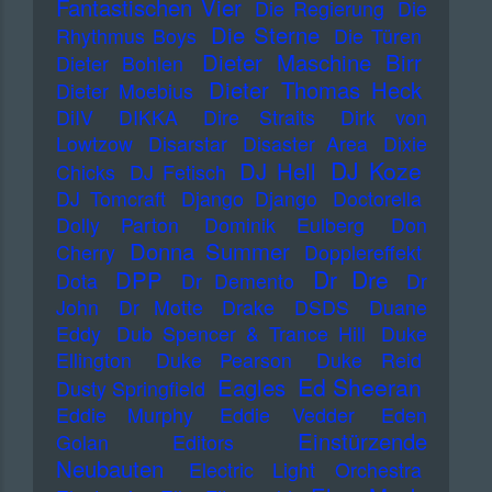
Fantastischen Vier
Die Regierung
Die
Die Sterne
Rhythmus Boys
Die Türen
Dieter Maschine Birr
Dieter Bohlen
Dieter Thomas Heck
Dieter Moebius
DiIV
DIKKA
Dire Straits
Dirk von
Lowtzow
Disarstar
Disaster Area
Dixie
DJ Koze
DJ Hell
Chicks
DJ Fetisch
DJ Tomcraft
Django Django
Doctorella
Dolly Parton
Dominik Eulberg
Don
Donna Summer
Cherry
Dopplereffekt
Dr Dre
DPP
Dota
Dr Demento
Dr
John
Dr Motte
Drake
DSDS
Duane
Eddy
Dub Spencer & Trance Hill
Duke
Ellington
Duke Pearson
Duke Reid
Ed Sheeran
Eagles
Dusty Springfield
Eddie Murphy
Eddie Vedder
Eden
Einstürzende
Golan
Editors
Neubauten
Electric Light Orchestra