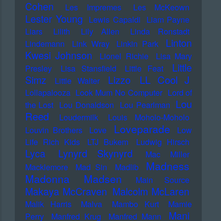
Cohen
Les Impremes
Les McKeown
Lester Young
Lewis Capaldi
Liam Payne
Liars
Lilith
Lily Allen
Linda Ronstadt
Linton
Lindemann
Link Wray
Linkin Park
Kwesi Johnson
Lionel Richie
Lisa Mary
Little
Presley
Lisa Stansfield
Little Feat
LL Cool J
Simz
Lizzo
Little Walter
Lollapalooza
Look Mum No Computer
Lord of
Lou
the Lost
Lou Donaldson
Lou Pearlman
Reed
Loudermilk
Louis Moholo-Moholo
Loveparade
Louvin Brothers
Love
Low
Life Rich Kids
LTJ Bukem
Ludwig Hirsch
Lyca
Lynyrd Skynyrd
Mac Miller
Madness
Macklemore
Mad Sin
Madlib
Madonna
Madsen
Main Source
Makaya McCraven
Malcolm McLaren
Malik Harris
Malva
Mambo Kurt
Mamie
Mani
Perry
Manfred Krug
Manfred Mann