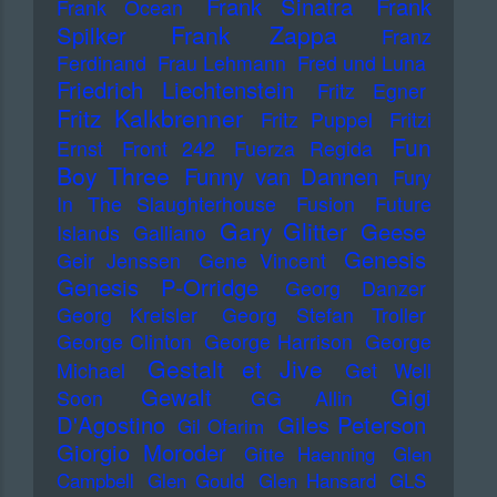
Frank Sinatra
Frank
Frank Ocean
Frank Zappa
Spilker
Franz
Ferdinand
Frau Lehmann
Fred und Luna
Friedrich Liechtenstein
Fritz Egner
Fritz Kalkbrenner
Fritz Puppel
Fritzi
Fun
Ernst
Front 242
Fuerza Regida
Boy Three
Funny van Dannen
Fury
In The Slaughterhouse
Fusion
Future
Gary Glitter
Geese
Islands
Galliano
Genesis
Geir Jenssen
Gene Vincent
Genesis P-Orridge
Georg Danzer
Georg Kreisler
Georg Stefan Troller
George Clinton
George Harrison
George
Gestalt et Jive
Michael
Get Well
Gewalt
Gigi
Soon
GG Allin
D'Agostino
Giles Peterson
Gil Ofarim
Giorgio Moroder
Gitte Haenning
Glen
Campbell
Glen Gould
Glen Hansard
GLS