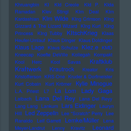
Khruangbin
KI
KId Creole
KId P.
KIda
Ramadan
KIev Stingl
KIm Deal
KIm
KIm Wilde
Kardashian
KIng Crimson
KIng
Gizzard & The Lizard Wizard
KIng Kurt
KIng
KItschKrieg
Princess
KIng Tubby
Klaas
Heufer-Umlauf
Klaus Dinger
Klaus Doldinger
Klez.e
Klaus Lage
Klaus Schulze
KMD
Kneecap
Koefte DeVille
Kollegah
Kompakt
Kraftklub
Kool Herc
Kool Savas
Kraftwerk
Krautrock
Kreator
Kris
Kristofferson
KRS-One
Kruder & Dorfmeister
Kylie Minogue
Kurt Cobain
Kurt Krömer
Lady Gaga
La Lom
L.A. Priest
L7
Lana Del Rey
Laibach
Lana Del Reyy
Lars Eidinger
Lang Lang
Lankum
Lauryn
Led Zeppelin
Hill
Lee "Scratch" Perry
Lee
Lemke/Müller
Ranaldo
Leif Garrett
Lena
Leonard
Meyer-Landrut
Lenny Kravitz