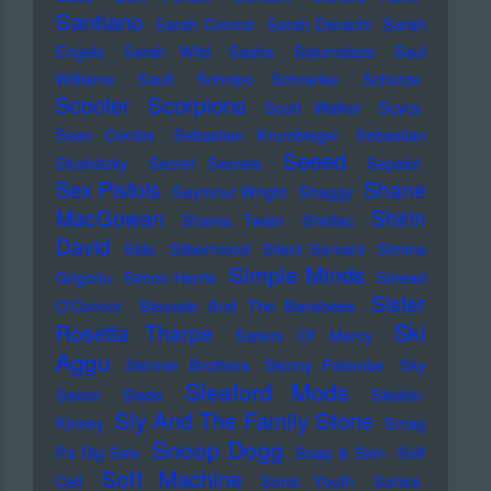
Santiano
Sarah Connor
Sarah Davachi
Sarah
Engels
Sarah Wild
Sasha
Saturndaze
Saul
Williams
Sault
Schnipo Schranke
Schürze
Scorpions
Scooter
Scott Walker
Scycs
Sean Combs
Sebastian Krumbiegel
Sebastian
Seeed
Studnitzky
Secret Secrets
Sepalot
Sex Pistols
Shane
Seymour Wright
Shaggy
MacGowan
Shirin
Shania Twain
Shellac
David
Sido
Silbermond
Silent Servant
Simina
Simple Minds
Grigoriu
Simon Harris
Sinead
Sister
O'Connor
Siouxsie And The Banshees
Ski
Rosetta Tharpe
Sisters Of Mercy
Aggu
Skinner Brothers
Skinny Pelembe
Sky
Sleaford Mods
Saxon
Slade
Sleater-
Sly And The Family Stone
Kinney
Smag
Snoop Dogg
Pa Dig Selv
Soap & Skin
Soft
Soft Machine
Cell
Sonic Youth
Sonics