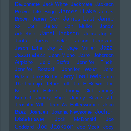
DeJohnette
Jack White
Jackmate
Jackson
James Blake
Brown
Jake Bugg
James
James Last
Jamie
Brown
James Carr
xx
Jan Delay
Jan Müller
Jane's
Janet Jackson
Addiction
Janis Joplin
Jantra
Jarvis Cocker
Jason Donovan
Jazz
Jason Lytle
Jay Z
Jaye Muller
Jazzmatazz
Jean-Michel Jarre
Jefferson
Airplane
Jello Biafra
Jennifer Finch
Jennifer Rostock
Jennifer Weist
Jens
Jerry Lee Lewis
Balzer
Jerry Butler
Jeru
The Damaja
Jethro Tull
Jim E Brown
Jim
Kerr
Jim Rakete
Jimmy Cliff
Jimmy
Kimmel
Jimmy Page
Jimmy Savile
JJ
Joachim Witt
Joan As Policewoman
Joan
Jochen
Baez
JoanJett
Joanna Newsome
Distelmayer
Jock McDonald
Joe
Joe Jackson
Goddard
Joe Meek
Joey