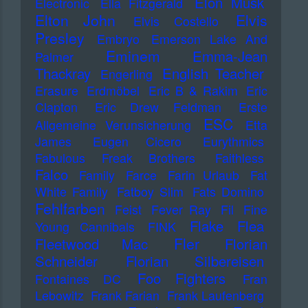
Elon Musk
Electronic
Ella Fitzgerald
Elton John
Elvis
Elvis Costello
Presley
Embryo
Emerson Lake And
Eminem
Emma-Jean
Palmer
Thackray
English Teacher
Engerling
Erasure
Erdmöbel
Eric B & Rakim
Eric
Clapton
Eric Drew Feldman
Erste
ESC
Allgemeine Verunsicherung
Etta
James
Eugen Cicero
Eurythmics
Fabulous Freak Brothers
Faithless
Falco
Family
Farce
Farin Urlaub
Fat
White Family
Fatboy Slim
Fats Domino
Fehlfarben
Feist
Fever Ray
Fil
Fine
Flake
Flea
Young Cannibals
FINK
Fler
Fleetwood Mac
Florian
Schneider
Florian Silbereisen
Foo Fighters
Fontaines DC
Fran
Lebowitz
Frank Farian
Frank Laufenberg