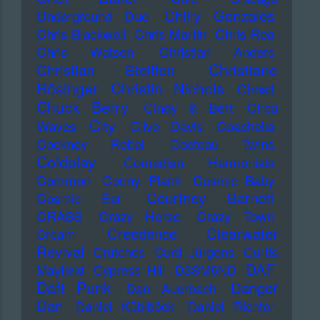
Chilly Gonzales
Underground Duo
Chris Blackwell
Chris Martin
Chris Rea
Chris Watson
Christian Anders
Christiane
Christian Steiffen
Rösinger
Christin Nichols
Christl
Chuck Berry
Cindy & Bert
Circa
City
Waves
Clive Davis
Coachella
Cockney Rebel
Cocteau Twins
Coldplay
Comedian Harmonists
Common
Conny Plank
Cosmic Baby
Courtney Barnett
Cosmic Ear
CRASS
Crazy Horse
Crazy Town
Creedence Clearwater
Cream
Revival
Crutches
Curd Jürgens
Curtis
DAF
Mayfield
Cypress Hill
D3SM6ND
Daft Punk
Danger
Dan Auerbach
Dan
Daniel Küblböck
Daniel Richter