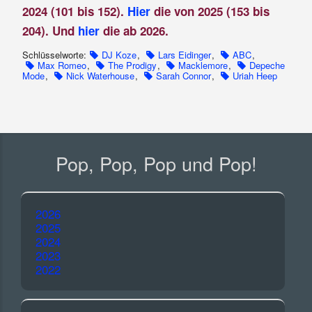
2024 (101 bis 152).
Hier
die von 2025 (153 bis
204). Und
hier
die ab 2026.
Schlüsselworte:
DJ Koze
,
Lars Eidinger
,
ABC
,
Max Romeo
,
The Prodigy
,
Macklemore
,
Depeche
Mode
,
Nick Waterhouse
,
Sarah Connor
,
Uriah Heep
Pop, Pop, Pop und Pop!
2026
2025
2024
2023
2022