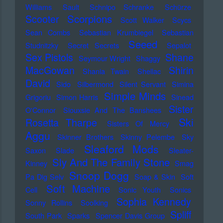
Williams
Sault
Schnipo Schranke
Schürze
Scorpions
Scooter
Scott Walker
Scycs
Sean Combs
Sebastian Krumbiegel
Sebastian
Seeed
Studnitzky
Secret Secrets
Sepalot
Sex Pistols
Shane
Seymour Wright
Shaggy
MacGowan
Shirin
Shania Twain
Shellac
David
Sido
Silbermond
Silent Servant
Simina
Simple Minds
Grigoriu
Simon Harris
Sinead
Sister
O'Connor
Siouxsie And The Banshees
Ski
Rosetta Tharpe
Sisters Of Mercy
Aggu
Skinner Brothers
Skinny Pelembe
Sky
Sleaford Mods
Saxon
Slade
Sleater-
Sly And The Family Stone
Kinney
Smag
Snoop Dogg
Pa Dig Selv
Soap & Skin
Soft
Soft Machine
Cell
Sonic Youth
Sonics
Sophia Kennedy
Sonny Rollins
Soolking
Spliff
South Park
Sparks
Spencer Davis Group