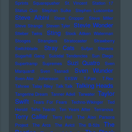
Sprints
Squarepusher
St. Vincent
Station 17
Status Quo
Stephan Sulke
Stephen Luscombe
Steve Albini
Steve Cropper
Steve Miller
Stevie Wonder
Steve Strange
Steven Tyler
Sting
Stieber Twins
Stock Aitken Waterman
Stooges
Stranglers
Stratocaster
Strawberry
Stray Cats
Switchblade
Sufjan Stevens
Sugarhill Gang
Suicidal Tendencies
Sun Diego
Suzi Quatro
Supertramp
Supremes
Sven
Sven Wunder
Marquardt
Sven Tasnadi
Sven-Ake Johansson
SXSW
T-Pain
T.Rex
Talking Heads
Tahnee
Talay Riley
Talk Talk
Taylor
Tangerine Dream
Tanner Adell
Tarwater
Swift
Tears For Fears
Techno-Wikinger
Ted
Herold
Teho Teardo
Ten Years After
Terranova
Terry Callier
Terry Hall
The Alan Parsons
The
Project
The Arcs
The Avicii
The B-52s