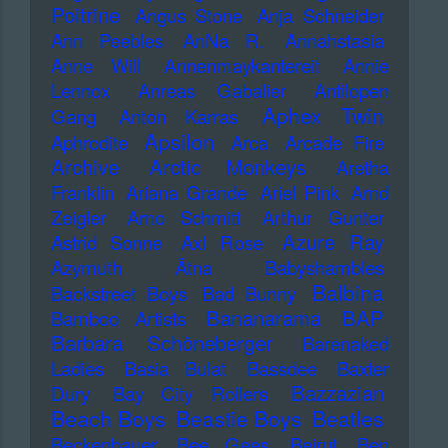
Poitrine
Angus Stone
Anja Schneider
Ann Peebles
AnNa R.
Annahstasia
Anne Will
Annenmaykantereit
Annie
Lennox
Anreas Gabalier
Antilopen
Aphex Twin
Gang
Anton Karras
Apsilon
Aphrodite
Arca
Arcade Fire
Archive
Arctic Monkeys
Aretha
Franklin
Ariana Grande
Ariel Pink
Arnd
Zeigler
Arno Schmitt
Arthur Gunter
Azure Ray
Astrid Sonne
Axl Rose
Azymuth
Ätna
Babyshambles
Balbina
Backstreet Boys
Bad Bunny
Bananarama
BAP
Bamboo Artists
Barbara Schöneberger
Barenaked
Ladies
Basia Bulat
Bassdee
Baxter
Bazzazian
Dury
Bay City Rollers
Beach Boys
Beastie Boys
Beatles
Beckenbauer
Bee Gees
Beirut
Ben