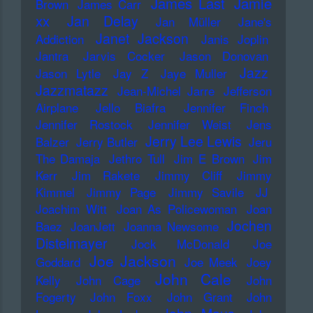
James Last
Jamie
Brown
James Carr
xx
Jan Delay
Jan Müller
Jane's
Janet Jackson
Addiction
Janis Joplin
Jantra
Jarvis Cocker
Jason Donovan
Jazz
Jason Lytle
Jay Z
Jaye Muller
Jazzmatazz
Jean-Michel Jarre
Jefferson
Airplane
Jello Biafra
Jennifer Finch
Jennifer Rostock
Jennifer Weist
Jens
Jerry Lee Lewis
Balzer
Jerry Butler
Jeru
The Damaja
Jethro Tull
Jim E Brown
Jim
Kerr
Jim Rakete
Jimmy Cliff
Jimmy
Kimmel
Jimmy Page
Jimmy Savile
JJ
Joachim Witt
Joan As Policewoman
Joan
Jochen
Baez
JoanJett
Joanna Newsome
Distelmayer
Jock McDonald
Joe
Joe Jackson
Goddard
Joe Meek
Joey
John Cale
Kelly
John Cage
John
Fogerty
John Foxx
John Grant
John