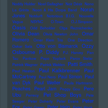
Noddy Holder
Noel Gallagher
Noir Désir
Nono
Norah
La Grinta
Noori & His Dorpa Band
Jones
Notdurft
Notorious B.I.G.
Nouvelle
Vague
NSYNC
O-Town
O.J.Simpson
Oasis
Odd Beholder
Olga Reznichenko
Olivia Dean
Omar
Olivia Newton John
Romero
Omer Klein Trio
One Direction
Ozzy
Otto von Bismarck
Oskar Sala
Osbourne
P. Diddy
P.J. Harvey
Pan
Tau
Pankow
Papo Yoplack
Parov Stelar
Patti Smith
Patrick Wagner
Patrick Walden
Paul Kalkbrenner
Paul
Paul Heaton
McCartney
Paul Simon
Paul
Paul Nero
Paul Weller
van Dyk
Paula Hartmann
Pere
Peaches
Pearl Jam
Peggy Gou
Pet Shop Boys
Ubu
Perrecy
Pete
Peter
Seeger
Peter Doherty
Peter Evans
Fox
Peter Hein
Peter Green
Peter Hook