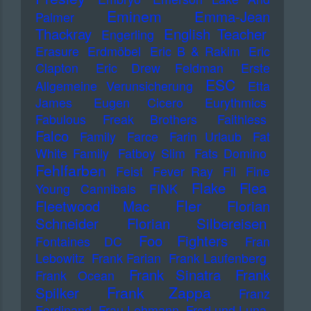
Eminem
Emma-Jean
Palmer
Thackray
English Teacher
Engerling
Erasure
Erdmöbel
Eric B & Rakim
Eric
Clapton
Eric Drew Feldman
Erste
ESC
Allgemeine Verunsicherung
Etta
James
Eugen Cicero
Eurythmics
Fabulous Freak Brothers
Faithless
Falco
Family
Farce
Farin Urlaub
Fat
White Family
Fatboy Slim
Fats Domino
Fehlfarben
Feist
Fever Ray
Fil
Fine
Flake
Flea
Young Cannibals
FINK
Fler
Fleetwood Mac
Florian
Schneider
Florian Silbereisen
Foo Fighters
Fontaines DC
Fran
Lebowitz
Frank Farian
Frank Laufenberg
Frank Sinatra
Frank
Frank Ocean
Frank Zappa
Spilker
Franz
Ferdinand
Frau Lehmann
Fred und Luna