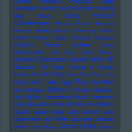
Helene Fischer
Schenk
Helge
Schneider
Helmet
Helmut Schmidt
Henning
Herbert
May
Henry Rollins
Grönemeyer
Herman Brood
Hermeto
Pascoal
HipHop Made in Germany
Hitler
Hitster
Holger Czukay
Honolulu Mountain
Horst Lichter
Daffodils
Horst
Weidenmüller
Hot Chip
Hotel Rimini
Howard Carpendale
Howlin Wolf
HP
Baxxter
HR Giger
Humpe & Humpe
Ian Dury
Hüsker Dü
Ibiza Final Boss
Ice
Iggy Pop
Ice-T
Cube
Ideal
Ike White
Ikkimel
Ikke Hüftgold
Il Civetto
Ina Deter
Ina Müller
International Music
Interzone
Irene Schweizer
Irmin Schmidt
Iron Maiden
Isaak
Isaiah Collier
Jack Antonoff
Jack
DeJohnette
Jack White
Jackmate
Jackson
James Blake
Brown
Jake Bugg
James