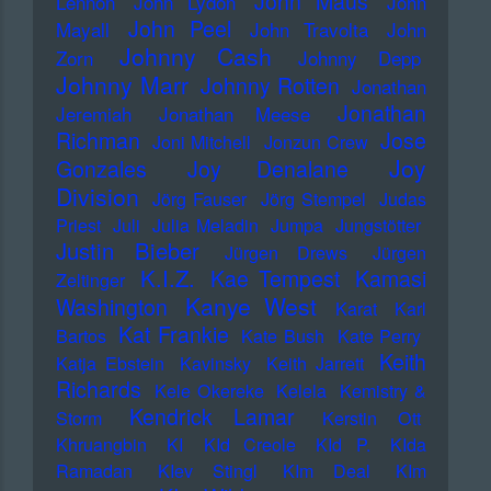
John Maus
Lennon
John Lydon
John
John Peel
Mayall
John Travolta
John
Johnny Cash
Zorn
Johnny Depp
Johnny Marr
Johnny Rotten
Jonathan
Jonathan
Jeremiah
Jonathan Meese
Richman
Jose
Joni Mitchell
Jonzun Crew
Joy
Gonzales
Joy Denalane
Division
Jörg Fauser
Jörg Stempel
Judas
Priest
Juli
Julia Meladin
Jumpa
Jungstötter
Justin Bieber
Jürgen Drews
Jürgen
K.I.Z.
Kae Tempest
Kamasi
Zeltinger
Kanye West
Washington
Karat
Karl
Kat Frankie
Bartos
Kate Bush
Kate Perry
Keith
Katja Ebstein
Kavinsky
Keith Jarrett
Richards
Kele Okereke
Kelela
Kemistry &
Kendrick Lamar
Storm
Kerstin Ott
Khruangbin
KI
KId Creole
KId P.
KIda
Ramadan
KIev Stingl
KIm Deal
KIm