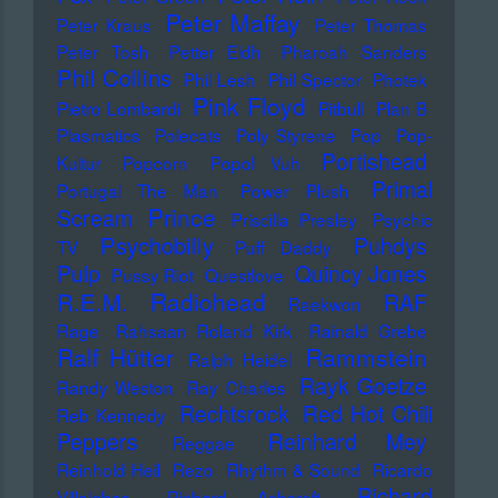
Peter Maffay
Peter Kraus
Peter Thomas
Peter Tosh
Petter Eldh
Pharoah Sanders
Phil Collins
Phil Lesh
Phil Spector
Photek
Pink Floyd
Pietro Lombardi
Pitbull
Plan B
Plasmatics
Polecats
Poly Styrene
Pop
Pop-
Portishead
Kultur
Popcorn
Popol Vuh
Primal
Portugal The Man
Power Plush
Prince
Scream
Priscilla Presley
Psychic
Psychobilly
Puhdys
TV
Puff Daddy
Pulp
Quincy Jones
Pussy Riot
Questlove
Radiohead
R.E.M.
RAF
Raekwon
Rage
Rahsaan Roland Kirk
Rainald Grebe
Ralf Hütter
Rammstein
Ralph Heidel
Rayk Goetze
Randy Weston
Ray Charles
Rechtsrock
Red Hot Chili
Reb Kennedy
Peppers
Reinhard Mey
Reggae
Reinhold Heil
Rezo
Rhythm & Sound
Ricardo
Richard
Villalobos
Richard Ashcroft