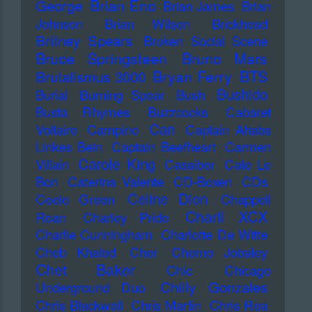
Brian Eno
George
Brian James
Brian
Johnson
Brian Wilson
Brickhead
Britney Spears
Broken Social Scene
Bruce Springsteen
Bruno Mars
Bryan Ferry
BTS
Brutalismus 3000
Bushido
Burial
Burning Spear
Bush
Busta Rhymes
Buzzcocks
Cabaret
Can
Voltaire
Campino
Captain Ahabs
Linkes Bein
Captain Beefheart
Carmen
Carole King
Villain
Cassiber
Cate Le
Bon
Caterina Valente
CD-Boxen
CDs
Celine Dion
Ceelo Green
Chappell
Charli XCX
Roan
Charley Pride
Charlie Cunningham
Charlotte De Witte
Cheb Khaled
Cher
Cherno Jobatey
Chet Baker
Chic
Chicago
Chilly Gonzales
Underground Duo
Chris Blackwell
Chris Martin
Chris Rea