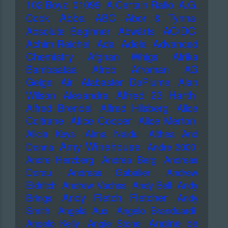
102 Boyz
01099
A Certain Ratio
A.G.
Abba
Cook
ABC
Abor & Tynna
AC/DC
Absolute Beginner
Abwärts
Advanced
Achim Reichel
Ada
Adele
Chemistry
Afghan Whigs
Afrika
Bambaataa
Afrob
Afroman
AG
Geige
Air
Alabaster DePlume
Alan
Alfred 23 Harth
Wilson
Alexandra
Alfred Brendel
Alfred Hilsberg
Alice
Alice Cooper
Coltrane
Alice Merton
Alicia Keys
Alma Naidu
Althea And
Amy Winehouse
Donna
Andre 3000
Andre Herzberg
Andrea Berg
Andreas
Dorau
Andreas Gabalier
Andrew
Eldritch
Andrew Vachss
Andy Bell
Andy
Andy Fletch Fletcher
Brings
Andy
Smith
Angela Aux
Angelo Branduardi
Angine de
Angelo Kelly
Angie Stone