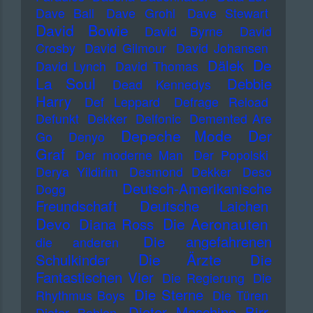
Dave Ball
Dave Grohl
Dave Stewart
David Bowie
David Byrne
David
Crosby
David Gilmour
David Johansen
De
Dälek
David Lynch
David Thomas
La Soul
Debbie
Dead Kennedys
Harry
Def Leppard
Defrage Reload
Defunkt
Dekker
Delfonic
Demented Are
Depeche Mode
Der
Go
Denyo
Graf
Der moderne Man
Der Popolski
Derya Yildirim
Desmond Dekker
Deso
Deutsch-Amerikanische
Dogg
Freundschaft
Deutsche Laichen
Devo
Die Aeronauten
Diana Ross
Die angefahrenen
die anderen
Die Ärzte
Schulkinder
Die
Fantastischen Vier
Die Regierung
Die
Die Sterne
Rhythmus Boys
Die Türen
Dieter Maschine Birr
Dieter Bohlen