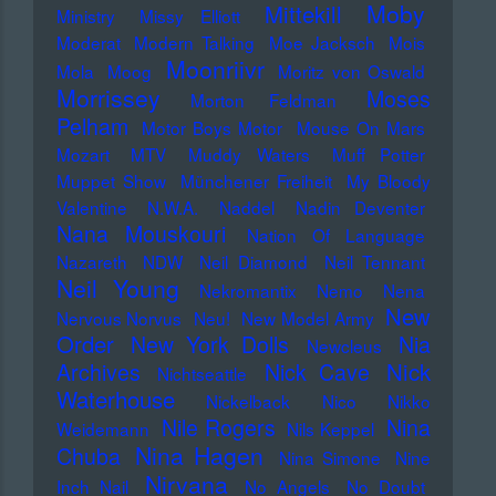
Moby
Mittekill
Ministry
Missy Elliott
Moderat
Modern Talking
Moe Jacksch
Mois
Moonriivr
Mola
Moog
Moritz von Oswald
Morrissey
Moses
Morton Feldman
Pelham
Motor Boys Motor
Mouse On Mars
Mozart
MTV
Muddy Waters
Muff Potter
Muppet Show
Münchener Freiheit
My Bloody
Valentine
N.W.A.
Naddel
Nadin Deventer
Nana Mouskouri
Nation Of Language
Nazareth
NDW
Neil Diamond
Neil Tennant
Neil Young
Nekromantix
Nemo
Nena
New
Nervous Norvus
Neu!
New Model Army
Order
New York Dolls
Nia
Newcleus
Nick
Archives
Nick Cave
Nichtseattle
Waterhouse
Nickelback
Nico
Nikko
Nile Rogers
Nina
Weidemann
Nils Keppel
Nina Hagen
Chuba
Nina Simone
Nine
Nirvana
Inch Nail
No Angels
No Doubt