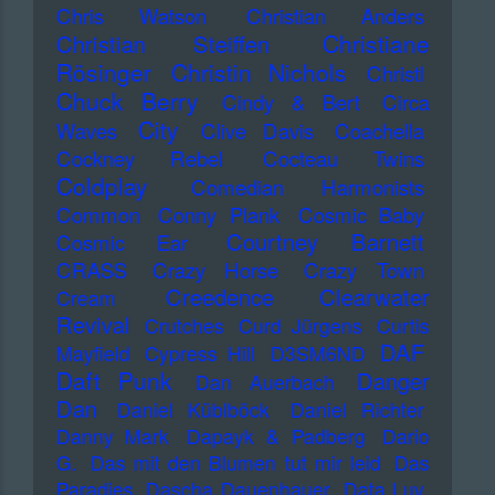
Chris Watson
Christian Anders
Christiane
Christian Steiffen
Rösinger
Christin Nichols
Christl
Chuck Berry
Cindy & Bert
Circa
City
Waves
Clive Davis
Coachella
Cockney Rebel
Cocteau Twins
Coldplay
Comedian Harmonists
Common
Conny Plank
Cosmic Baby
Courtney Barnett
Cosmic Ear
CRASS
Crazy Horse
Crazy Town
Creedence Clearwater
Cream
Revival
Crutches
Curd Jürgens
Curtis
DAF
Mayfield
Cypress Hill
D3SM6ND
Daft Punk
Danger
Dan Auerbach
Dan
Daniel Küblböck
Daniel Richter
Danny Mark
Dapayk & Padberg
Dario
G.
Das mit den Blumen tut mir leid
Das
Paradies
Dascha Dauenhauer
Data Luv