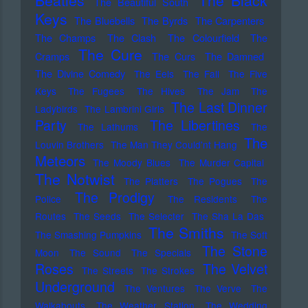
Beatles
The Black
The Beautiful South
Keys
The Bluebells
The Byrds
The Carpenters
The Champs
The Clash
The Colourfield
The
The Cure
Cramps
The Curs
The Damned
The Divine Comedy
The Eels
The Fall
The Five
Keys
The Fugees
The Hives
The Jam
The
The Last Dinner
Ladybirds
The Lambrini Girls
Party
The Libertines
The Lathums
The
The
Louvin Brothers
The Man They Could'nt Hang
Meteors
The Moody Blues
The Murder Capital
The Notwist
The Platters
The Pogues
The
The Prodigy
Police
The Residents
The
Routes
The Seeds
The Selecter
The Sha La Das
The Smiths
The Smashing Pumpkins
The Soft
The Stone
Moon
The Sound
The Specials
Roses
The Velvet
The Streets
The Strokes
Underground
The Ventures
The Verve
The
Walkabouts
The Weather Station
The Wedding