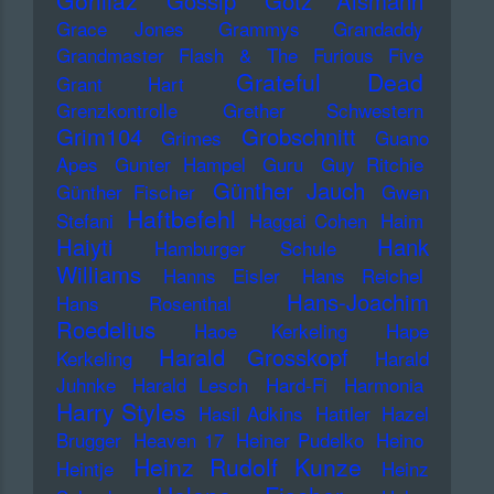
Gorillaz
Gossip
Götz Alsmann
Grace Jones
Grammys
Grandaddy
Grandmaster Flash & The Furious Five
Grateful Dead
Grant Hart
Grenzkontrolle
Grether Schwestern
Grim104
Grobschnitt
Grimes
Guano
Apes
Gunter Hampel
Guru
Guy Ritchie
Günther Jauch
Günther Fischer
Gwen
Haftbefehl
Stefani
Haggai Cohen
Haim
Haiyti
Hank
Hamburger Schule
Williams
Hanns Eisler
Hans Reichel
Hans-Joachim
Hans Rosenthal
Roedelius
Haoe Kerkeling
Hape
Harald Grosskopf
Kerkeling
Harald
Juhnke
Harald Lesch
Hard-Fi
Harmonia
Harry Styles
Hasil Adkins
Hattler
Hazel
Brugger
Heaven 17
Heiner Pudelko
Heino
Heinz Rudolf Kunze
Heintje
Heinz