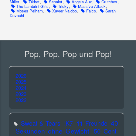
Miller
,
Tikhet
,
Sepalot
,
Angela Aux
,
Crutches
,
The Lambrini Girls
,
Tricky
,
Massive Attack
,
Moses Pelham
,
Xavier Naidoo
,
Falco
,
Sarah
Davachi
Pop, Pop, Pop und Pop!
2026
2025
2024
2023
2022
40
Sweat & Tears
!K7
11 Freunde
Sekunden ohne Gewicht
50 Cent