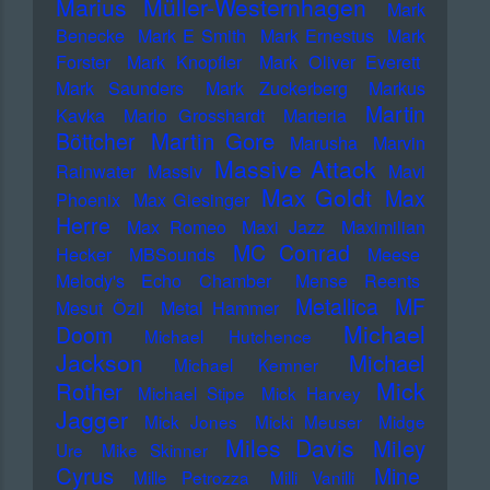
Marius Müller-Westernhagen
Mark
Benecke
Mark E Smith
Mark Ernestus
Mark
Forster
Mark Knopfler
Mark Oliver Everett
Mark Saunders
Mark Zuckerberg
Markus
Martin
Kavka
Marlo Grosshardt
Marteria
Martin Gore
Böttcher
Marusha
Marvin
Massive Attack
Rainwater
Massiv
Mavi
Max Goldt
Max
Phoenix
Max Giesinger
Herre
Max Romeo
Maxi Jazz
Maximilian
MC Conrad
Hecker
MBSounds
Meese
Melody's Echo Chamber
Mense Reents
Metallica
MF
Mesut Özil
Metal Hammer
Michael
Doom
Michael Hutchence
Jackson
Michael
Michael Kemner
Mick
Rother
Michael Stipe
Mick Harvey
Jagger
Mick Jones
Micki Meuser
Midge
Miles Davis
Miley
Ure
Mike Skinner
Cyrus
Mine
Mille Petrozza
Milli Vanilli