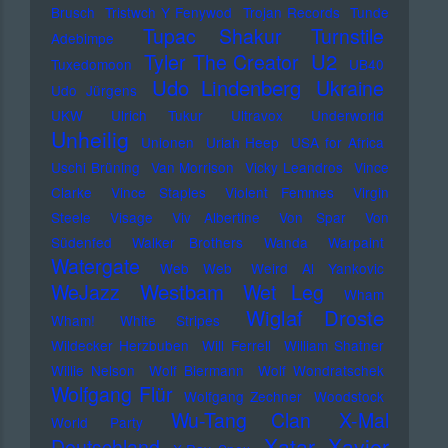
Brusch
Tristwch Y Fenywod
Trojan Records
Tunde
Tupac Shakur
Turnstile
Adebimpe
U2
Tyler The Creator
Tuxedomoon
UB40
Udo Lindenberg
Ukraine
Udo Jürgens
UKW
Ulrich Tukur
Ultravox
Underworld
Unheilig
Unionen
Uriah Heep
USA for Africa
Uschi Brüning
Van Morrison
Vicky Leandros
Vince
Clarke
Vince Staples
Violent Femmes
Virgin
Steele
Visage
Viv Albertine
Von Spar
Von
Südenfed
Walker Brothers
Wanda
Warpaint
Watergate
Web Web
Weird Al Yankovic
Westbam
WeJazz
Wet Leg
Wham
Wiglaf Droste
Wham!
White Stripes
Wildecker Herzbuben
Will Ferrell
William Shatner
Willie Nelson
Wolf Biermann
Wolf Wondratschek
Wolfgang Flür
Wolfgang Zechner
Woodstock
Wu-Tang Clan
X-Mal
World Party
Xatar
Xavier
Deutschland