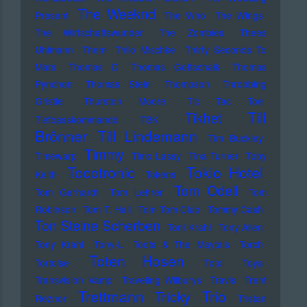
The Weeknd
Present
The Who
The Wings
The Wirtschaftswunder
The Zombies
Thees
Uhlmann
Them
Thilo Mischke
Thirty Seconds To
Mars
Thomas D
Thomas Gottschalk
Thomas
Pynchon
Thomas Stein
Thompson
Throbbing
Gristle
Thurston Moore
Tic Tac Toe
Till
Tikhet
Tiefbasskommando TBK
Brönner
Till Lindemann
Tim Buckley
Timmy
Timewarp
Timo Lassy
Tina Turner
Toby
Tocotronic
Tokio Hotel
Keith
Tokens
Tom Odell
Tom Gerhardt
Tom Lehrer
Tom
Robinson
Tom T. Hall
Tom Tom Club
Tommy Cash
Ton Steine Scherben
Toni Krahl
Tony Allen
Tony Krahl
Tony-L
Toots & The Maytals
Torch
Toten Hosen
Tortoise
Toto
Toya
Transvision Vamp
Traveling Wilburys
Travis
Trent
Trettmann
Trio
Tricky
Reznor
Tristan