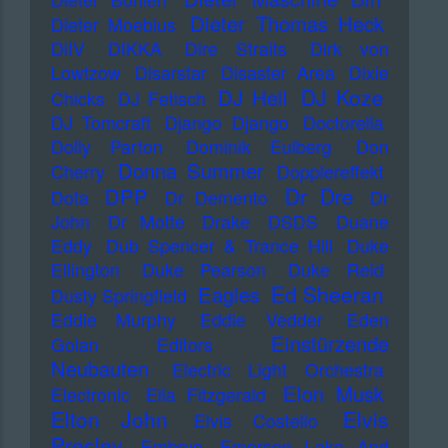
Dieter Thomas Heck
Dieter Moebius
DiIV
DIKKA
Dire Straits
Dirk von
Lowtzow
Disarstar
Disaster Area
Dixie
DJ Koze
DJ Hell
Chicks
DJ Fetisch
DJ Tomcraft
Django Django
Doctorella
Dolly Parton
Dominik Eulberg
Don
Donna Summer
Cherry
Dopplereffekt
Dr Dre
DPP
Dota
Dr Demento
Dr
John
Dr Motte
Drake
DSDS
Duane
Eddy
Dub Spencer & Trance Hill
Duke
Ellington
Duke Pearson
Duke Reid
Ed Sheeran
Eagles
Dusty Springfield
Eddie Murphy
Eddie Vedder
Eden
Einstürzende
Golan
Editors
Neubauten
Electric Light Orchestra
Elon Musk
Electronic
Ella Fitzgerald
Elton John
Elvis
Elvis Costello
Presley
Embryo
Emerson Lake And