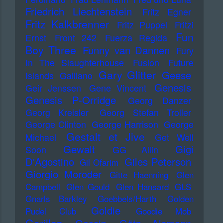
Friedrich Liechtenstein
Fritz Egner
Fritz Kalkbrenner
Fritz Puppel
Fritzi
Fun
Ernst
Front 242
Fuerza Regida
Boy Three
Funny van Dannen
Fury
In The Slaughterhouse
Fusion
Future
Gary Glitter
Geese
Islands
Galliano
Genesis
Geir Jenssen
Gene Vincent
Genesis P-Orridge
Georg Danzer
Georg Kreisler
Georg Stefan Troller
George Clinton
George Harrison
George
Gestalt et Jive
Michael
Get Well
Gewalt
Gigi
Soon
GG Allin
D'Agostino
Giles Peterson
Gil Ofarim
Giorgio Moroder
Gitte Haenning
Glen
Campbell
Glen Gould
Glen Hansard
GLS
Gnarls Barkley
Goebbels/Harth
Golden
Goldie
Pudel Club
Goodie Mob