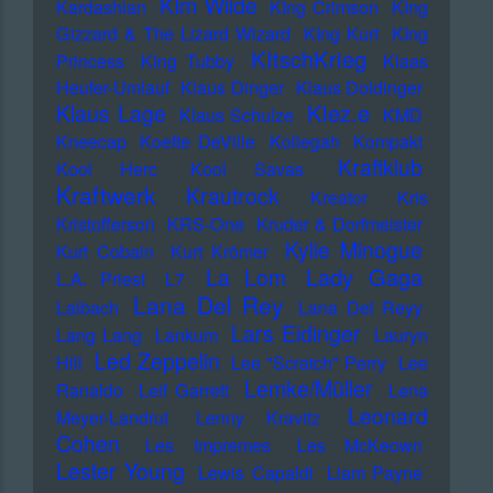
KIm Wilde
Kardashian
KIng Crimson
KIng
Gizzard & The Lizard Wizard
KIng Kurt
KIng
KItschKrieg
Princess
KIng Tubby
Klaas
Heufer-Umlauf
Klaus Dinger
Klaus Doldinger
Klez.e
Klaus Lage
Klaus Schulze
KMD
Kneecap
Koefte DeVille
Kollegah
Kompakt
Kraftklub
Kool Herc
Kool Savas
Kraftwerk
Krautrock
Kreator
Kris
Kristofferson
KRS-One
Kruder & Dorfmeister
Kylie Minogue
Kurt Cobain
Kurt Krömer
Lady Gaga
La Lom
L.A. Priest
L7
Lana Del Rey
Laibach
Lana Del Reyy
Lars Eidinger
Lang Lang
Lankum
Lauryn
Led Zeppelin
Hill
Lee "Scratch" Perry
Lee
Lemke/Müller
Ranaldo
Leif Garrett
Lena
Leonard
Meyer-Landrut
Lenny Kravitz
Cohen
Les Impremes
Les McKeown
Lester Young
Lewis Capaldi
Liam Payne