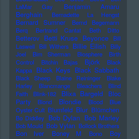
Benjamin Amaru
LaMar Gay
Berghain
Bernadette La Hengst
Bernard Sumner
Bernd Begemann
Berq
Bertrand Cantat
Beth Ditto
Betti Kruse
Beyonce
Betterov
Bill
Billie Eilish
Laswell
Bill Withers
Billy
Joel
Bim Sherman
Biosphere
Birth
Björk
Control
Bitchin Bajas
Black
Black Keys
Black Sabbath
Kappa
Black Sheep
Blaine Reininger
Blake
Harley
Blancmange
Bleachers
Blind
Blixa Bargeld
Bloc
Faith
Blink-182
Blondie
Party
Blond
Blood
Blue
Blur
Blumfeld
Blümchen
Oyster Cult
Bob Dylan
Bob Marley
Bo Diddley
Bob Vylan
Bob Mould
Bollock Brothers
Bon Iver
Boney M
Boy
Bono