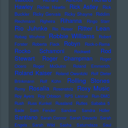
Hawley
Rick Astley
Richie Hawtin
Rick
Buckler
Ricky Gervais
Ricky Shayne
Riddim
Rihanna
Riechmann
Righeira
Ringo Starr
Rio Juhnke
Ritter Lean
Rio Reiser
Robbie Williams
Robag Wruhme
Robert
Robyn
Forster
Roberta Flack
Rock-o-Rama
Rod
Rocko Schamoni
Rockwell
Stewart
Roger Champman
Roger
Cicero
Roger McGuinn
Roland Emmerich
Roland Kaiser
Roland Owsnitzki
Rolf Dieter
Rolling Stones
Brinkmann
Rolf Kühn
Rosalia
Roxy Music
Romy
Rosenstolz
Roy Ayers
Roy Orbison
RPS Lanrue
Run-DMC
Rush
Russ Kunkel
Russland
Rutles
Sababa 5
Sade
Sam Fender
Sandow
Sandra Hüller
Santiano
Sarah Connor
Sarah Davachi
Sarah
Engels
Sarah Wild
Sasha
Saturndaze
Saul