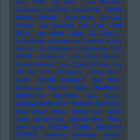
Liars
Lilith
Lily Allen
Linda Ronstadt
Linton
Lindemann
Link Wray
Linkin Park
Kwesi Johnson
Lionel Richie
Lisa Mary
Little
Presley
Lisa Stansfield
Little Feat
LL Cool J
Simz
Lizzo
Little Walter
Lollapalooza
Look Mum No Computer
Lord of
Lou
the Lost
Lou Donaldson
Lou Pearlman
Reed
Loudermilk
Louis Moholo-Moholo
Loveparade
Louvin Brothers
Love
Low
Life Rich Kids
LTJ Bukem
Ludwig Hirsch
Lyca
Lynyrd Skynyrd
Mac Miller
Madness
Macklemore
Mad Sin
Madlib
Madonna
Madsen
Main Source
Makaya McCraven
Malcolm McLaren
Malik Harris
Malva
Mambo Kurt
Mamie
Mani
Perry
Manfred Krug
Manfred Mann
Mariah Carey
Marianne
Marc Bolan
Faithfull
Marianne Rosenberg
Marilyn