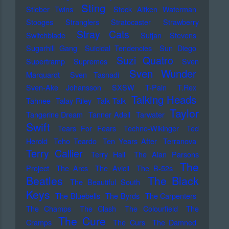
Sting
Stieber Twins
Stock Aitken Waterman
Stooges
Stranglers
Stratocaster
Strawberry
Stray Cats
Switchblade
Sufjan Stevens
Sugarhill Gang
Suicidal Tendencies
Sun Diego
Suzi Quatro
Supertramp
Supremes
Sven
Sven Wunder
Marquardt
Sven Tasnadi
Sven-Ake Johansson
SXSW
T-Pain
T.Rex
Talking Heads
Tahnee
Talay Riley
Talk Talk
Taylor
Tangerine Dream
Tanner Adell
Tarwater
Swift
Tears For Fears
Techno-Wikinger
Ted
Herold
Teho Teardo
Ten Years After
Terranova
Terry Callier
Terry Hall
The Alan Parsons
The
Project
The Arcs
The Avicii
The B-52s
Beatles
The Black
The Beautiful South
Keys
The Bluebells
The Byrds
The Carpenters
The Champs
The Clash
The Colourfield
The
The Cure
Cramps
The Curs
The Damned