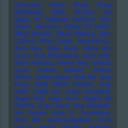
Chemistry
Afghan Whigs
Afrika
Bambaataa
Afrob
Afroman
AG
Geige
Air
Alabaster DePlume
Alan
Alfred 23 Harth
Wilson
Alexandra
Alfred Brendel
Alfred Hilsberg
Alice
Alice Cooper
Coltrane
Alice Merton
Alicia Keys
Alma Naidu
Althea And
Amy Winehouse
Donna
Andre 3000
Andre Herzberg
Andrea Berg
Andreas
Dorau
Andreas Gabalier
Andrew
Eldritch
Andrew Vachss
Andy Bell
Andy
Andy Fletch Fletcher
Brings
Andy
Smith
Angela Aux
Angelo Branduardi
Angine de
Angelo Kelly
Angie Stone
Poitrine
Angus Stone
Anja Schneider
Ann Peebles
AnNa R.
Annahstasia
Anne Will
Annenmaykantereit
Annie
Lennox
Anreas Gabalier
Antilopen