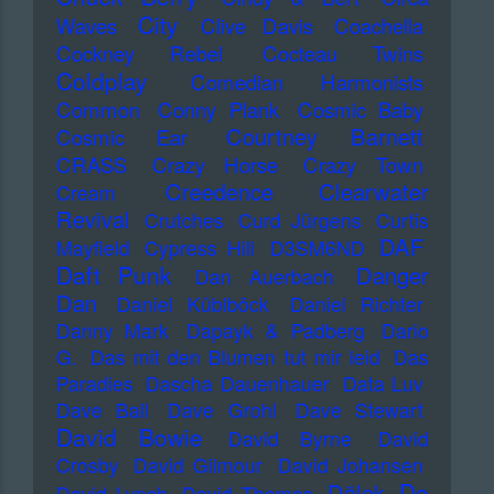
City
Waves
Clive Davis
Coachella
Cockney Rebel
Cocteau Twins
Coldplay
Comedian Harmonists
Common
Conny Plank
Cosmic Baby
Courtney Barnett
Cosmic Ear
CRASS
Crazy Horse
Crazy Town
Creedence Clearwater
Cream
Revival
Crutches
Curd Jürgens
Curtis
DAF
Mayfield
Cypress Hill
D3SM6ND
Daft Punk
Danger
Dan Auerbach
Dan
Daniel Küblböck
Daniel Richter
Danny Mark
Dapayk & Padberg
Dario
G.
Das mit den Blumen tut mir leid
Das
Paradies
Dascha Dauenhauer
Data Luv
Dave Ball
Dave Grohl
Dave Stewart
David Bowie
David Byrne
David
Crosby
David Gilmour
David Johansen
De
Dälek
David Lynch
David Thomas