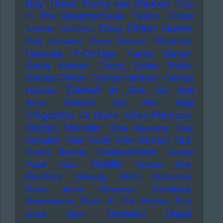
Boy Three
Funny van Dannen
Fury
In The Slaughterhouse
Fusion
Future
Gary Glitter
Geese
Islands
Galliano
Genesis
Geir Jenssen
Gene Vincent
Genesis P-Orridge
Georg Danzer
Georg Kreisler
Georg Stefan Troller
George Clinton
George Harrison
George
Gestalt et Jive
Michael
Get Well
Gewalt
Gigi
Soon
GG Allin
D'Agostino
Giles Peterson
Gil Ofarim
Giorgio Moroder
Gitte Haenning
Glen
Campbell
Glen Gould
Glen Hansard
GLS
Gnarls Barkley
Goebbels/Harth
Golden
Goldie
Pudel Club
Goodie Mob
Gorillaz
Gossip
Götz Alsmann
Grace Jones
Grammys
Grandaddy
Grandmaster Flash & The Furious Five
Grateful Dead
Grant Hart