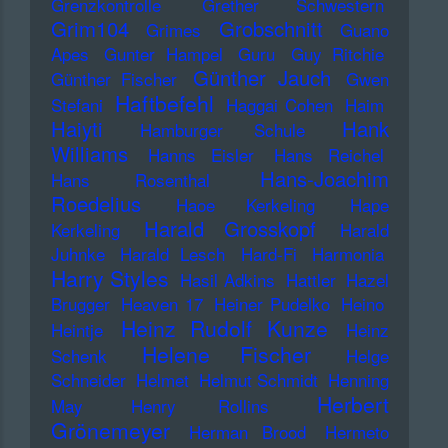
Grenzkontrolle
Grether Schwestern
Grim104
Grobschnitt
Grimes
Guano
Apes
Gunter Hampel
Guru
Guy Ritchie
Günther Jauch
Günther Fischer
Gwen
Haftbefehl
Stefani
Haggai Cohen
Haim
Haiyti
Hank
Hamburger Schule
Williams
Hanns Eisler
Hans Reichel
Hans-Joachim
Hans Rosenthal
Roedelius
Haoe Kerkeling
Hape
Harald Grosskopf
Kerkeling
Harald
Juhnke
Harald Lesch
Hard-Fi
Harmonia
Harry Styles
Hasil Adkins
Hattler
Hazel
Brugger
Heaven 17
Heiner Pudelko
Heino
Heinz Rudolf Kunze
Heintje
Heinz
Helene Fischer
Schenk
Helge
Schneider
Helmet
Helmut Schmidt
Henning
Herbert
May
Henry Rollins
Grönemeyer
Herman Brood
Hermeto