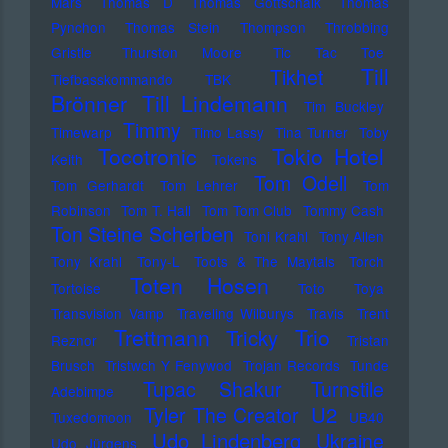
Mars
Thomas D
Thomas Gottschalk
Thomas
Pynchon
Thomas Stein
Thompson
Throbbing
Gristle
Thurston Moore
Tic Tac Toe
Till
Tikhet
Tiefbasskommando TBK
Brönner
Till Lindemann
Tim Buckley
Timmy
Timewarp
Timo Lassy
Tina Turner
Toby
Tocotronic
Tokio Hotel
Keith
Tokens
Tom Odell
Tom Gerhardt
Tom Lehrer
Tom
Robinson
Tom T. Hall
Tom Tom Club
Tommy Cash
Ton Steine Scherben
Toni Krahl
Tony Allen
Tony Krahl
Tony-L
Toots & The Maytals
Torch
Toten Hosen
Tortoise
Toto
Toya
Transvision Vamp
Traveling Wilburys
Travis
Trent
Trettmann
Trio
Tricky
Reznor
Tristan
Brusch
Tristwch Y Fenywod
Trojan Records
Tunde
Tupac Shakur
Turnstile
Adebimpe
U2
Tyler The Creator
Tuxedomoon
UB40
Udo Lindenberg
Ukraine
Udo Jürgens