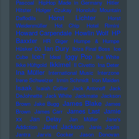
Pascoal
HipHop Made in Germany
Hitler
Hitster
Holger Czukay
Honolulu Mountain
Horst Lichter
Daffodils
Horst
Weidenmüller
Hot Chip
Hotel Rimini
Howard Carpendale
Howlin Wolf
HP
Baxxter
HR Giger
Humpe & Humpe
Ian Dury
Hüsker Dü
Ibiza Final Boss
Ice
Iggy Pop
Ice-T
Cube
Ideal
Ike White
Ikkimel
Ikke Hüftgold
Il Civetto
Ina Deter
Ina Müller
International Music
Interzone
Irene Schweizer
Irmin Schmidt
Iron Maiden
Isaak
Isaiah Collier
Jack Antonoff
Jack
DeJohnette
Jack White
Jackmate
Jackson
James Blake
Brown
Jake Bugg
James
James Last
Jamie
Brown
James Carr
xx
Jan Delay
Jan Müller
Jane's
Janet Jackson
Addiction
Janis Joplin
Jantra
Jarvis Cocker
Jason Donovan