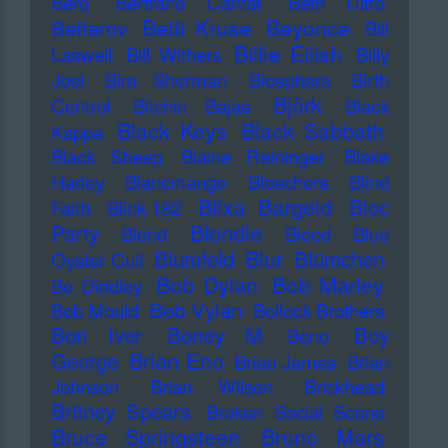
Berq
Bertrand Cantat
Beth Ditto
Betti Kruse
Beyonce
Betterov
Bill
Billie Eilish
Laswell
Bill Withers
Billy
Joel
Bim Sherman
Biosphere
Birth
Björk
Control
Bitchin Bajas
Black
Black Keys
Black Sabbath
Kappa
Black Sheep
Blaine Reininger
Blake
Harley
Blancmange
Bleachers
Blind
Blixa Bargeld
Bloc
Faith
Blink-182
Blondie
Party
Blond
Blood
Blue
Blur
Blumfeld
Blümchen
Oyster Cult
Bob Dylan
Bob Marley
Bo Diddley
Bob Vylan
Bob Mould
Bollock Brothers
Bon Iver
Boney M
Boy
Bono
Brian Eno
George
Brian James
Brian
Johnson
Brian Wilson
Brickhead
Britney Spears
Broken Social Scene
Bruce Springsteen
Bruno Mars