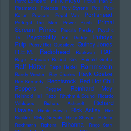
Pink Floyd
Pietro Lombardi
Pitbull
Plan B
Plasmatics
Polecats
Poly Styrene
Pop
Pop-
Portishead
Kultur
Popcorn
Popol Vuh
Primal
Portugal The Man
Power Plush
Prince
Scream
Priscilla Presley
Psychic
Psychobilly
Puhdys
TV
Puff Daddy
Pulp
Quincy Jones
Pussy Riot
Questlove
Radiohead
R.E.M.
RAF
Raekwon
Rage
Rahsaan Roland Kirk
Rainald Grebe
Ralf Hütter
Rammstein
Ralph Heidel
Rayk Goetze
Randy Weston
Ray Charles
Rechtsrock
Red Hot Chili
Reb Kennedy
Peppers
Reinhard Mey
Reggae
Reinhold Heil
Rezo
Rhythm & Sound
Ricardo
Richard
Villalobos
Richard Ashcroft
Hawley
Rick Astley
Richie Hawtin
Rick
Buckler
Ricky Gervais
Ricky Shayne
Riddim
Rihanna
Riechmann
Righeira
Ringo Starr