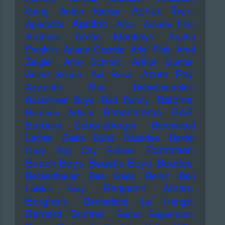
Aphex Twin
Gang
Anton Karras
Apsilon
Aphrodite
Arca
Arcade Fire
Archive
Arctic Monkeys
Aretha
Franklin
Ariana Grande
Ariel Pink
Arnd
Zeigler
Arno Schmitt
Arthur Gunter
Azure Ray
Astrid Sonne
Axl Rose
Azymuth
Ätna
Babyshambles
Balbina
Backstreet Boys
Bad Bunny
Bananarama
BAP
Bamboo Artists
Barbara Schöneberger
Barenaked
Ladies
Basia Bulat
Bassdee
Baxter
Bazzazian
Dury
Bay City Rollers
Beach Boys
Beastie Boys
Beatles
Beckenbauer
Bee Gees
Beirut
Ben
Benjamin Amaru
LaMar Gay
Berghain
Bernadette La Hengst
Bernard Sumner
Bernd Begemann