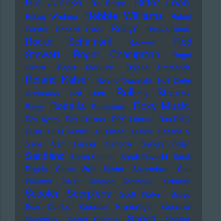
Rio Juhnke
Ritter Lean
Rio Reiser
Robbie Williams
Robag Wruhme
Robert
Robyn
Forster
Roberta Flack
Rock-o-Rama
Rod
Rocko Schamoni
Rockwell
Stewart
Roger Champman
Roger
Cicero
Roger McGuinn
Roland Emmerich
Roland Kaiser
Roland Owsnitzki
Rolf Dieter
Rolling Stones
Brinkmann
Rolf Kühn
Rosalia
Roxy Music
Romy
Rosenstolz
Roy Ayers
Roy Orbison
RPS Lanrue
Run-DMC
Rush
Russ Kunkel
Russland
Rutles
Sababa 5
Sade
Sam Fender
Sandow
Sandra Hüller
Santiano
Sarah Connor
Sarah Davachi
Sarah
Engels
Sarah Wild
Sasha
Saturndaze
Saul
Williams
Sault
Schnipo Schranke
Schürze
Scorpions
Scooter
Scott Walker
Scycs
Sean Combs
Sebastian Krumbiegel
Sebastian
Seeed
Studnitzky
Secret Secrets
Sepalot