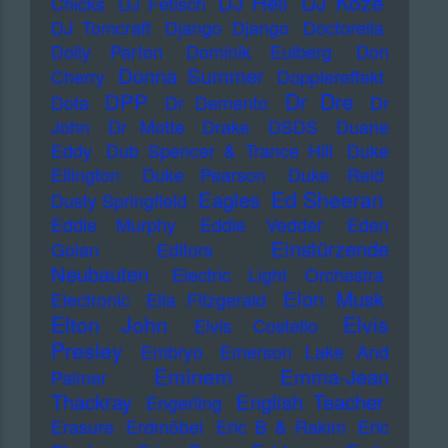
DJ Koze
DJ Hell
Chicks
DJ Fetisch
DJ Tomcraft
Django Django
Doctorella
Dolly Parton
Dominik Eulberg
Don
Donna Summer
Cherry
Dopplereffekt
Dr Dre
DPP
Dota
Dr Demento
Dr
John
Dr Motte
Drake
DSDS
Duane
Eddy
Dub Spencer & Trance Hill
Duke
Ellington
Duke Pearson
Duke Reid
Ed Sheeran
Eagles
Dusty Springfield
Eddie Murphy
Eddie Vedder
Eden
Einstürzende
Golan
Editors
Neubauten
Electric Light Orchestra
Elon Musk
Electronic
Ella Fitzgerald
Elton John
Elvis
Elvis Costello
Presley
Embryo
Emerson Lake And
Eminem
Emma-Jean
Palmer
Thackray
English Teacher
Engerling
Erasure
Erdmöbel
Eric B & Rakim
Eric