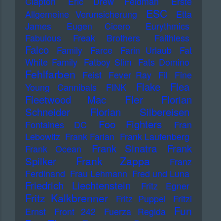
Clapton
Eric Drew Feldman
Erste
ESC
Allgemeine Verunsicherung
Etta
James
Eugen Cicero
Eurythmics
Fabulous Freak Brothers
Faithless
Falco
Family
Farce
Farin Urlaub
Fat
White Family
Fatboy Slim
Fats Domino
Fehlfarben
Feist
Fever Ray
Fil
Fine
Flake
Flea
Young Cannibals
FINK
Fler
Fleetwood Mac
Florian
Schneider
Florian Silbereisen
Foo Fighters
Fontaines DC
Fran
Lebowitz
Frank Farian
Frank Laufenberg
Frank Sinatra
Frank
Frank Ocean
Frank Zappa
Spilker
Franz
Ferdinand
Frau Lehmann
Fred und Luna
Friedrich Liechtenstein
Fritz Egner
Fritz Kalkbrenner
Fritz Puppel
Fritzi
Fun
Ernst
Front 242
Fuerza Regida