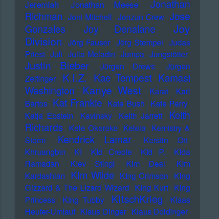
Jonathan
Jeremiah
Jonathan Meese
Richman
Jose
Joni Mitchell
Jonzun Crew
Joy
Gonzales
Joy Denalane
Division
Jörg Fauser
Jörg Stempel
Judas
Priest
Juli
Julia Meladin
Jumpa
Jungstötter
Justin Bieber
Jürgen Drews
Jürgen
K.I.Z.
Kae Tempest
Kamasi
Zeltinger
Kanye West
Washington
Karat
Karl
Kat Frankie
Bartos
Kate Bush
Kate Perry
Keith
Katja Ebstein
Kavinsky
Keith Jarrett
Richards
Kele Okereke
Kelela
Kemistry &
Kendrick Lamar
Storm
Kerstin Ott
Khruangbin
KI
KId Creole
KId P.
KIda
Ramadan
KIev Stingl
KIm Deal
KIm
KIm Wilde
Kardashian
KIng Crimson
KIng
Gizzard & The Lizard Wizard
KIng Kurt
KIng
KItschKrieg
Princess
KIng Tubby
Klaas
Heufer-Umlauf
Klaus Dinger
Klaus Doldinger