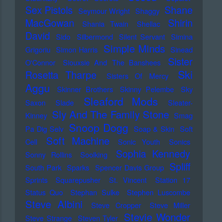
Sex Pistols
Shane
Seymour Wright
Shaggy
MacGowan
Shirin
Shania Twain
Shellac
David
Sido
Silbermond
Silent Servant
Simina
Simple Minds
Grigoriu
Simon Harris
Sinead
Sister
O'Connor
Siouxsie And The Banshees
Ski
Rosetta Tharpe
Sisters Of Mercy
Aggu
Skinner Brothers
Skinny Pelembe
Sky
Sleaford Mods
Saxon
Slade
Sleater-
Sly And The Family Stone
Kinney
Smag
Snoop Dogg
Pa Dig Selv
Soap & Skin
Soft
Soft Machine
Cell
Sonic Youth
Sonics
Sophia Kennedy
Sonny Rollins
Soolking
Spliff
South Park
Sparks
Spencer Davis Group
Sprints
Squarepusher
St. Vincent
Station 17
Status Quo
Stephan Sulke
Stephen Luscombe
Steve Albini
Steve Cropper
Steve Miller
Stevie Wonder
Steve Strange
Steven Tyler