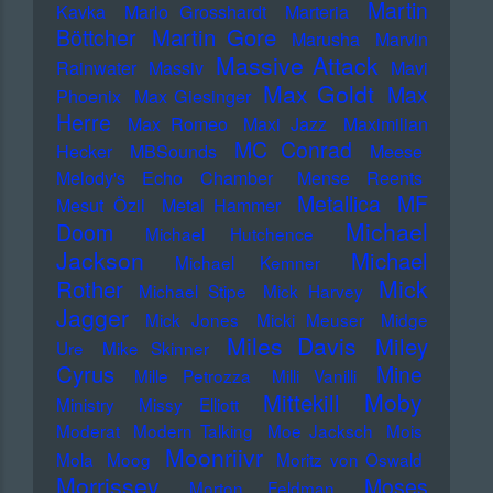
Martin
Kavka
Marlo Grosshardt
Marteria
Martin Gore
Böttcher
Marusha
Marvin
Massive Attack
Rainwater
Massiv
Mavi
Max Goldt
Max
Phoenix
Max Giesinger
Herre
Max Romeo
Maxi Jazz
Maximilian
MC Conrad
Hecker
MBSounds
Meese
Melody's Echo Chamber
Mense Reents
Metallica
MF
Mesut Özil
Metal Hammer
Michael
Doom
Michael Hutchence
Jackson
Michael
Michael Kemner
Mick
Rother
Michael Stipe
Mick Harvey
Jagger
Mick Jones
Micki Meuser
Midge
Miles Davis
Miley
Ure
Mike Skinner
Cyrus
Mine
Mille Petrozza
Milli Vanilli
Moby
Mittekill
Ministry
Missy Elliott
Moderat
Modern Talking
Moe Jacksch
Mois
Moonriivr
Mola
Moog
Moritz von Oswald
Morrissey
Moses
Morton Feldman