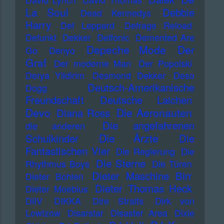
La Soul
Debbie
Dead Kennedys
Harry
Def Leppard
Defrage Reload
Defunkt
Dekker
Delfonic
Demented Are
Depeche Mode
Der
Go
Denyo
Graf
Der moderne Man
Der Popolski
Derya Yildirim
Desmond Dekker
Deso
Deutsch-Amerikanische
Dogg
Freundschaft
Deutsche Laichen
Devo
Die Aeronauten
Diana Ross
Die angefahrenen
die anderen
Die Ärzte
Schulkinder
Die
Fantastischen Vier
Die Regierung
Die
Die Sterne
Rhythmus Boys
Die Türen
Dieter Maschine Birr
Dieter Bohlen
Dieter Thomas Heck
Dieter Moebius
DiIV
DIKKA
Dire Straits
Dirk von
Lowtzow
Disarstar
Disaster Area
Dixie