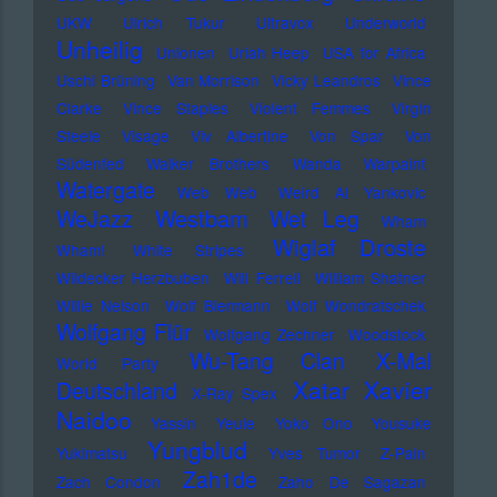
UKW
Ulrich Tukur
Ultravox
Underworld
Unheilig
Unionen
Uriah Heep
USA for Africa
Uschi Brüning
Van Morrison
Vicky Leandros
Vince
Clarke
Vince Staples
Violent Femmes
Virgin
Steele
Visage
Viv Albertine
Von Spar
Von
Südenfed
Walker Brothers
Wanda
Warpaint
Watergate
Web Web
Weird Al Yankovic
Westbam
WeJazz
Wet Leg
Wham
Wiglaf Droste
Wham!
White Stripes
Wildecker Herzbuben
Will Ferrell
William Shatner
Willie Nelson
Wolf Biermann
Wolf Wondratschek
Wolfgang Flür
Wolfgang Zechner
Woodstock
Wu-Tang Clan
X-Mal
World Party
Xatar
Xavier
Deutschland
X-Ray Spex
Naidoo
Yassin
Yeule
Yoko Ono
Yousuke
Yungblud
Yukimatsu
Yves Tumor
Z-Pain
Zah1de
Zach Condon
Zaho De Sagazan