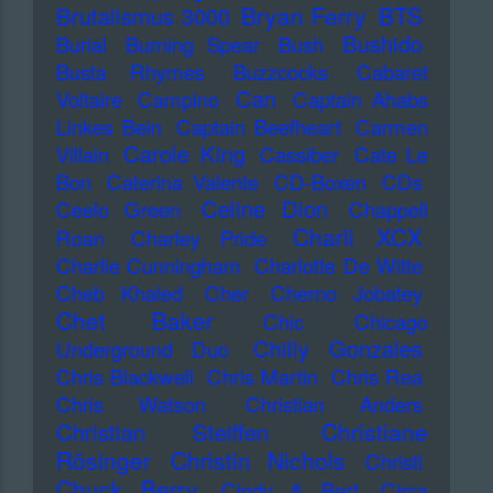
Bryan Ferry
BTS
Brutalismus 3000
Bushido
Burial
Burning Spear
Bush
Busta Rhymes
Buzzcocks
Cabaret
Can
Voltaire
Campino
Captain Ahabs
Linkes Bein
Captain Beefheart
Carmen
Carole King
Villain
Cassiber
Cate Le
Bon
Caterina Valente
CD-Boxen
CDs
Celine Dion
Ceelo Green
Chappell
Charli XCX
Roan
Charley Pride
Charlie Cunningham
Charlotte De Witte
Cheb Khaled
Cher
Cherno Jobatey
Chet Baker
Chic
Chicago
Chilly Gonzales
Underground Duo
Chris Blackwell
Chris Martin
Chris Rea
Chris Watson
Christian Anders
Christiane
Christian Steiffen
Rösinger
Christin Nichols
Christl
Chuck Berry
Cindy & Bert
Circa