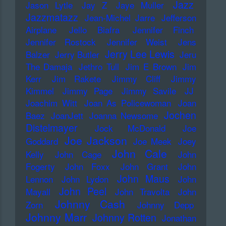
Jazz
Jason Lytle
Jay Z
Jaye Muller
Jazzmatazz
Jean-Michel Jarre
Jefferson
Airplane
Jello Biafra
Jennifer Finch
Jennifer Rostock
Jennifer Weist
Jens
Jerry Lee Lewis
Balzer
Jerry Butler
Jeru
The Damaja
Jethro Tull
Jim E Brown
Jim
Kerr
Jim Rakete
Jimmy Cliff
Jimmy
Kimmel
Jimmy Page
Jimmy Savile
JJ
Joachim Witt
Joan As Policewoman
Joan
Jochen
Baez
JoanJett
Joanna Newsome
Distelmayer
Jock McDonald
Joe
Joe Jackson
Goddard
Joe Meek
Joey
John Cale
Kelly
John Cage
John
Fogerty
John Foxx
John Grant
John
John Maus
Lennon
John Lydon
John
John Peel
Mayall
John Travolta
John
Johnny Cash
Zorn
Johnny Depp
Johnny Marr
Johnny Rotten
Jonathan