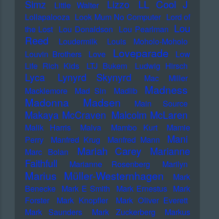
LL Cool J
Simz
Lizzo
Little Walter
Lollapalooza
Look Mum No Computer
Lord of
Lou
the Lost
Lou Donaldson
Lou Pearlman
Reed
Loudermilk
Louis Moholo-Moholo
Loveparade
Louvin Brothers
Love
Low
Life Rich Kids
LTJ Bukem
Ludwig Hirsch
Lyca
Lynyrd Skynyrd
Mac Miller
Madness
Macklemore
Mad Sin
Madlib
Madonna
Madsen
Main Source
Makaya McCraven
Malcolm McLaren
Malik Harris
Malva
Mambo Kurt
Mamie
Mani
Perry
Manfred Krug
Manfred Mann
Mariah Carey
Marianne
Marc Bolan
Faithfull
Marianne Rosenberg
Marilyn
Marius Müller-Westernhagen
Mark
Benecke
Mark E Smith
Mark Ernestus
Mark
Forster
Mark Knopfler
Mark Oliver Everett
Mark Saunders
Mark Zuckerberg
Markus