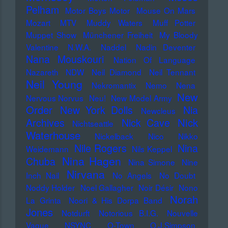
Pelham
Motor Boys Motor
Mouse On Mars
Mozart
MTV
Muddy Waters
Muff Potter
Muppet Show
Münchener Freiheit
My Bloody
Valentine
N.W.A.
Naddel
Nadin Deventer
Nana Mouskouri
Nation Of Language
Nazareth
NDW
Neil Diamond
Neil Tennant
Neil Young
Nekromantix
Nemo
Nena
New
Nervous Norvus
Neu!
New Model Army
Order
New York Dolls
Nia
Newcleus
Nick
Archives
Nick Cave
Nichtseattle
Waterhouse
Nickelback
Nico
Nikko
Nile Rogers
Nina
Weidemann
Nils Keppel
Nina Hagen
Chuba
Nina Simone
Nine
Nirvana
Inch Nail
No Angels
No Doubt
Noddy Holder
Noel Gallagher
Noir Désir
Nono
Norah
La Grinta
Noori & His Dorpa Band
Jones
Notdurft
Notorious B.I.G.
Nouvelle
Vague
NSYNC
O-Town
O.J.Simpson