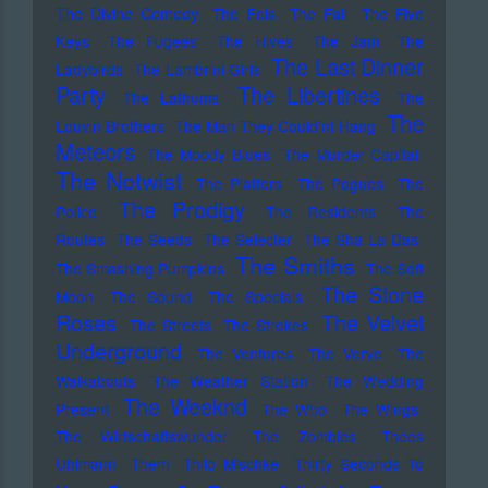
The Divine Comedy
The Eels
The Fall
The Five
Keys
The Fugees
The Hives
The Jam
The
The Last Dinner
Ladybirds
The Lambrini Girls
Party
The Libertines
The Lathums
The
The
Louvin Brothers
The Man They Could'nt Hang
Meteors
The Moody Blues
The Murder Capital
The Notwist
The Platters
The Pogues
The
The Prodigy
Police
The Residents
The
Routes
The Seeds
The Selecter
The Sha La Das
The Smiths
The Smashing Pumpkins
The Soft
The Stone
Moon
The Sound
The Specials
Roses
The Velvet
The Streets
The Strokes
Underground
The Ventures
The Verve
The
Walkabouts
The Weather Station
The Wedding
The Weeknd
Present
The Who
The Wings
The Wirtschaftswunder
The Zombies
Thees
Uhlmann
Them
Thilo Mischke
Thirty Seconds To