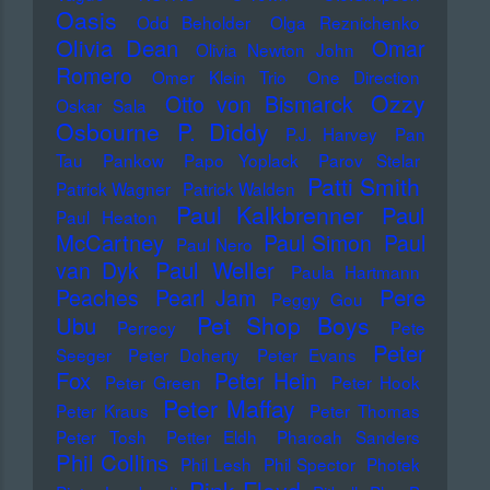
Oasis
Odd Beholder
Olga Reznichenko
Olivia Dean
Omar
Olivia Newton John
Romero
Omer Klein Trio
One Direction
Ozzy
Otto von Bismarck
Oskar Sala
Osbourne
P. Diddy
P.J. Harvey
Pan
Tau
Pankow
Papo Yoplack
Parov Stelar
Patti Smith
Patrick Wagner
Patrick Walden
Paul Kalkbrenner
Paul
Paul Heaton
McCartney
Paul Simon
Paul
Paul Nero
Paul Weller
van Dyk
Paula Hartmann
Pere
Peaches
Pearl Jam
Peggy Gou
Pet Shop Boys
Ubu
Perrecy
Pete
Peter
Seeger
Peter Doherty
Peter Evans
Fox
Peter Hein
Peter Green
Peter Hook
Peter Maffay
Peter Kraus
Peter Thomas
Peter Tosh
Petter Eldh
Pharoah Sanders
Phil Collins
Phil Lesh
Phil Spector
Photek