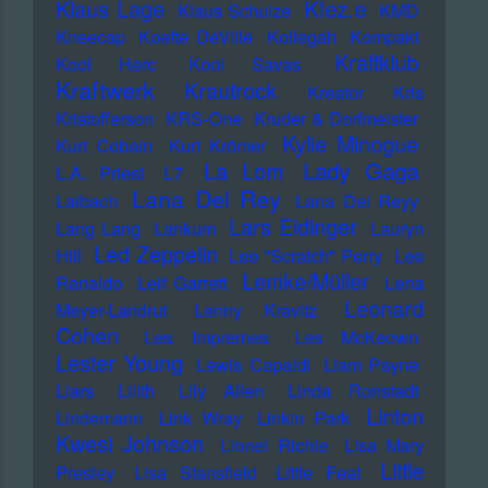
Klez.e
Klaus Lage
Klaus Schulze
KMD
Kneecap
Koefte DeVille
Kollegah
Kompakt
Kraftklub
Kool Herc
Kool Savas
Kraftwerk
Krautrock
Kreator
Kris
Kristofferson
KRS-One
Kruder & Dorfmeister
Kylie Minogue
Kurt Cobain
Kurt Krömer
Lady Gaga
La Lom
L.A. Priest
L7
Lana Del Rey
Laibach
Lana Del Reyy
Lars Eidinger
Lang Lang
Lankum
Lauryn
Led Zeppelin
Hill
Lee "Scratch" Perry
Lee
Lemke/Müller
Ranaldo
Leif Garrett
Lena
Leonard
Meyer-Landrut
Lenny Kravitz
Cohen
Les Impremes
Les McKeown
Lester Young
Lewis Capaldi
Liam Payne
Liars
Lilith
Lily Allen
Linda Ronstadt
Linton
Lindemann
Link Wray
Linkin Park
Kwesi Johnson
Lionel Richie
Lisa Mary
Little
Presley
Lisa Stansfield
Little Feat