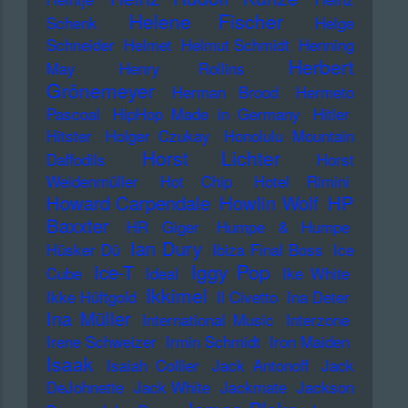
Helene Fischer
Schenk
Helge
Schneider
Helmet
Helmut Schmidt
Henning
Herbert
May
Henry Rollins
Grönemeyer
Herman Brood
Hermeto
Pascoal
HipHop Made in Germany
Hitler
Hitster
Holger Czukay
Honolulu Mountain
Horst Lichter
Daffodils
Horst
Weidenmüller
Hot Chip
Hotel Rimini
Howard Carpendale
Howlin Wolf
HP
Baxxter
HR Giger
Humpe & Humpe
Ian Dury
Hüsker Dü
Ibiza Final Boss
Ice
Iggy Pop
Ice-T
Cube
Ideal
Ike White
Ikkimel
Ikke Hüftgold
Il Civetto
Ina Deter
Ina Müller
International Music
Interzone
Irene Schweizer
Irmin Schmidt
Iron Maiden
Isaak
Isaiah Collier
Jack Antonoff
Jack
DeJohnette
Jack White
Jackmate
Jackson