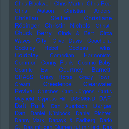
Chris Blackwell
Chris Martin
Chris Rea
Chris Watson
Christian Anders
Christiane
Christian Steiffen
Rösinger
Christin Nichols
Christl
Chuck Berry
Cindy & Bert
Circa
City
Waves
Clive Davis
Coachella
Cockney Rebel
Cocteau Twins
Coldplay
Comedian Harmonists
Common
Conny Plank
Cosmic Baby
Courtney Barnett
Cosmic Ear
CRASS
Crazy Horse
Crazy Town
Creedence Clearwater
Cream
Revival
Crutches
Curd Jürgens
Curtis
DAF
Mayfield
Cypress Hill
D3SM6ND
Daft Punk
Danger
Dan Auerbach
Dan
Daniel Küblböck
Daniel Richter
Danny Mark
Dapayk & Padberg
Dario
G.
Das mit den Blumen tut mir leid
Das