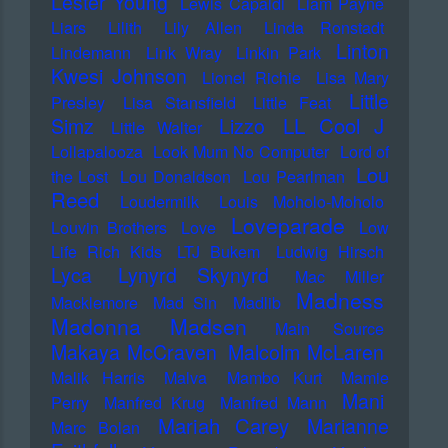
Lester Young
Lewis Capaldi
Liam Payne
Liars
Lilith
Lily Allen
Linda Ronstadt
Linton
Lindemann
Link Wray
Linkin Park
Kwesi Johnson
Lionel Richie
Lisa Mary
Little
Presley
Lisa Stansfield
Little Feat
LL Cool J
Simz
Lizzo
Little Walter
Lollapalooza
Look Mum No Computer
Lord of
Lou
the Lost
Lou Donaldson
Lou Pearlman
Reed
Loudermilk
Louis Moholo-Moholo
Loveparade
Louvin Brothers
Love
Low
Life Rich Kids
LTJ Bukem
Ludwig Hirsch
Lyca
Lynyrd Skynyrd
Mac Miller
Madness
Macklemore
Mad Sin
Madlib
Madonna
Madsen
Main Source
Makaya McCraven
Malcolm McLaren
Malik Harris
Malva
Mambo Kurt
Mamie
Mani
Perry
Manfred Krug
Manfred Mann
Mariah Carey
Marianne
Marc Bolan