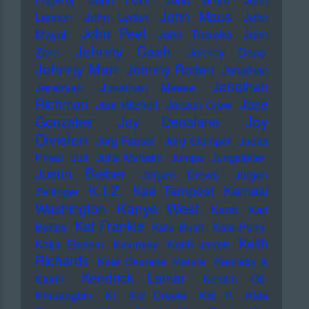
John Maus
Lennon
John Lydon
John
John Peel
Mayall
John Travolta
John
Johnny Cash
Zorn
Johnny Depp
Johnny Marr
Johnny Rotten
Jonathan
Jonathan
Jeremiah
Jonathan Meese
Richman
Jose
Joni Mitchell
Jonzun Crew
Joy
Gonzales
Joy Denalane
Division
Jörg Fauser
Jörg Stempel
Judas
Priest
Juli
Julia Meladin
Jumpa
Jungstötter
Justin Bieber
Jürgen Drews
Jürgen
K.I.Z.
Kae Tempest
Kamasi
Zeltinger
Kanye West
Washington
Karat
Karl
Kat Frankie
Bartos
Kate Bush
Kate Perry
Keith
Katja Ebstein
Kavinsky
Keith Jarrett
Richards
Kele Okereke
Kelela
Kemistry &
Kendrick Lamar
Storm
Kerstin Ott
Khruangbin
KI
KId Creole
KId P.
KIda