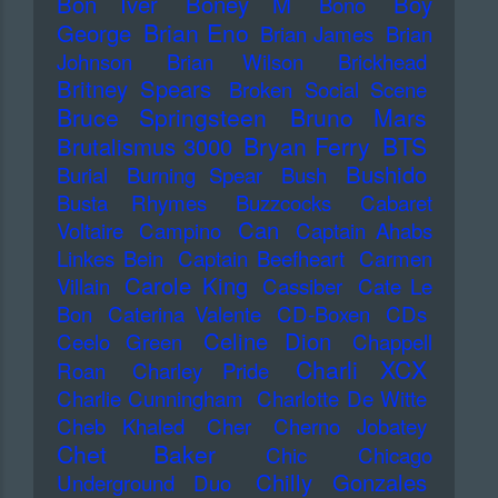
Bon Iver
Boney M
Boy
Bono
Brian Eno
George
Brian James
Brian
Johnson
Brian Wilson
Brickhead
Britney Spears
Broken Social Scene
Bruce Springsteen
Bruno Mars
Bryan Ferry
BTS
Brutalismus 3000
Bushido
Burial
Burning Spear
Bush
Busta Rhymes
Buzzcocks
Cabaret
Can
Voltaire
Campino
Captain Ahabs
Linkes Bein
Captain Beefheart
Carmen
Carole King
Villain
Cassiber
Cate Le
Bon
Caterina Valente
CD-Boxen
CDs
Celine Dion
Ceelo Green
Chappell
Charli XCX
Roan
Charley Pride
Charlie Cunningham
Charlotte De Witte
Cheb Khaled
Cher
Cherno Jobatey
Chet Baker
Chic
Chicago
Chilly Gonzales
Underground Duo