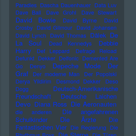
Paradies
Dascha Dauenhauer
Data Luv
Dave Ball
Dave Grohl
Dave Stewart
David Bowie
David Byrne
David
Crosby
David Gilmour
David Johansen
De
Dälek
David Lynch
David Thomas
La Soul
Debbie
Dead Kennedys
Harry
Def Leppard
Defrage Reload
Defunkt
Dekker
Delfonic
Demented Are
Depeche Mode
Der
Go
Denyo
Graf
Der moderne Man
Der Popolski
Derya Yildirim
Desmond Dekker
Deso
Deutsch-Amerikanische
Dogg
Freundschaft
Deutsche Laichen
Devo
Die Aeronauten
Diana Ross
Die angefahrenen
die anderen
Die Ärzte
Schulkinder
Die
Fantastischen Vier
Die Regierung
Die
Die Sterne
Rhythmus Boys
Die Türen