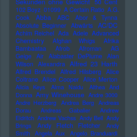
Sekunden ohne Gewicht
50 Cent
102 Boyz
01099
A Certain Ratio
A.G.
Abba
Cook
ABC
Abor & Tynna
AC/DC
Absolute Beginner
Abwärts
Advanced
Achim Reichel
Ada
Adele
Chemistry
Afghan Whigs
Afrika
Bambaataa
Afrob
Afroman
AG
Geige
Air
Alabaster DePlume
Alan
Alfred 23 Harth
Wilson
Alexandra
Alfred Brendel
Alfred Hilsberg
Alice
Alice Cooper
Coltrane
Alice Merton
Alicia Keys
Alma Naidu
Althea And
Amy Winehouse
Donna
Andre 3000
Andre Herzberg
Andrea Berg
Andreas
Dorau
Andreas Gabalier
Andrew
Eldritch
Andrew Vachss
Andy Bell
Andy
Andy Fletch Fletcher
Brings
Andy
Smith
Angela Aux
Angelo Branduardi