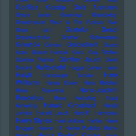
Gorillaz
Gossip
Götz Alsmann
Grace Jones
Grammys
Grandaddy
Grandmaster Flash & The Furious Five
Grateful Dead
Grant Hart
Grenzkontrolle
Grether Schwestern
Grim104
Grobschnitt
Grimes
Guano
Apes
Gunter Hampel
Guru
Guy Ritchie
Günther Jauch
Günther Fischer
Gwen
Haftbefehl
Stefani
Haggai Cohen
Haim
Haiyti
Hank
Hamburger Schule
Williams
Hanns Eisler
Hans Reichel
Hans-Joachim
Hans Rosenthal
Roedelius
Haoe Kerkeling
Hape
Harald Grosskopf
Kerkeling
Harald
Juhnke
Harald Lesch
Hard-Fi
Harmonia
Harry Styles
Hasil Adkins
Hattler
Hazel
Brugger
Heaven 17
Heiner Pudelko
Heino
Heinz Rudolf Kunze
Heintje
Heinz