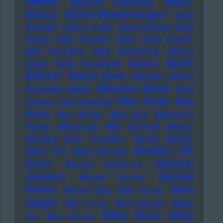
Faithfull
Marianne Rosenberg
Marilyn
Marius Müller-Westernhagen
Mark
Benecke
Mark E Smith
Mark Ernestus
Mark
Forster
Mark Knopfler
Mark Oliver Everett
Mark Saunders
Mark Zuckerberg
Markus
Martin
Kavka
Marlo Grosshardt
Marteria
Martin Gore
Böttcher
Marusha
Marvin
Massive Attack
Rainwater
Massiv
Mavi
Max Goldt
Max
Phoenix
Max Giesinger
Herre
Max Romeo
Maxi Jazz
Maximilian
MC Conrad
Hecker
MBSounds
Meese
Melody's Echo Chamber
Mense Reents
Metallica
MF
Mesut Özil
Metal Hammer
Michael
Doom
Michael Hutchence
Jackson
Michael
Michael Kemner
Mick
Rother
Michael Stipe
Mick Harvey
Jagger
Mick Jones
Micki Meuser
Midge
Miles Davis
Miley
Ure
Mike Skinner