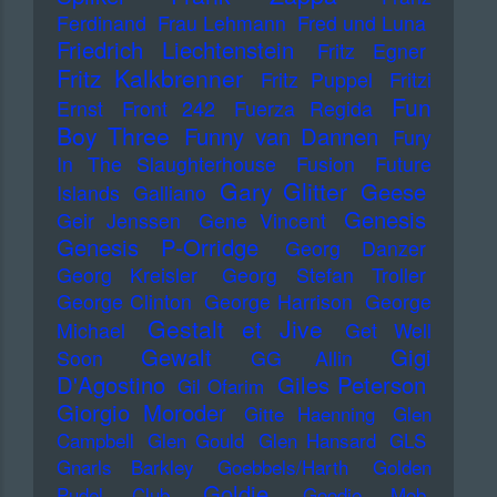
Ferdinand
Frau Lehmann
Fred und Luna
Friedrich Liechtenstein
Fritz Egner
Fritz Kalkbrenner
Fritz Puppel
Fritzi
Fun
Ernst
Front 242
Fuerza Regida
Boy Three
Funny van Dannen
Fury
In The Slaughterhouse
Fusion
Future
Gary Glitter
Geese
Islands
Galliano
Genesis
Geir Jenssen
Gene Vincent
Genesis P-Orridge
Georg Danzer
Georg Kreisler
Georg Stefan Troller
George Clinton
George Harrison
George
Gestalt et Jive
Michael
Get Well
Gewalt
Gigi
Soon
GG Allin
D'Agostino
Giles Peterson
Gil Ofarim
Giorgio Moroder
Gitte Haenning
Glen
Campbell
Glen Gould
Glen Hansard
GLS
Gnarls Barkley
Goebbels/Harth
Golden
Goldie
Pudel Club
Goodie Mob