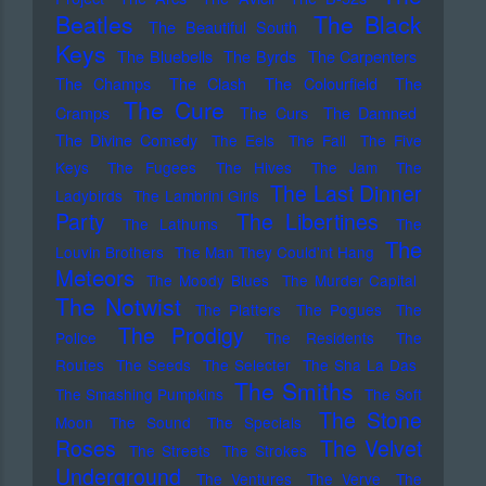
Beatles
The Black
The Beautiful South
Keys
The Bluebells
The Byrds
The Carpenters
The Champs
The Clash
The Colourfield
The
The Cure
Cramps
The Curs
The Damned
The Divine Comedy
The Eels
The Fall
The Five
Keys
The Fugees
The Hives
The Jam
The
The Last Dinner
Ladybirds
The Lambrini Girls
Party
The Libertines
The Lathums
The
The
Louvin Brothers
The Man They Could'nt Hang
Meteors
The Moody Blues
The Murder Capital
The Notwist
The Platters
The Pogues
The
The Prodigy
Police
The Residents
The
Routes
The Seeds
The Selecter
The Sha La Das
The Smiths
The Smashing Pumpkins
The Soft
The Stone
Moon
The Sound
The Specials
Roses
The Velvet
The Streets
The Strokes
Underground
The Ventures
The Verve
The