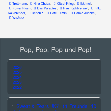
Trettmann
,
Nina Chuba
,
KItschKrieg
,
Ikkimel
,
Power Plush
,
Das Paradies
,
Paul Kalkbrenner
,
Fritz
Kalkbrenner
,
Delfonic
,
Hotel Rimini
,
Harald Juhnke
,
WeJazz
Pop, Pop, Pop und Pop!
2026
2025
2024
2023
2022
40
Sweat & Tears
!K7
11 Freunde