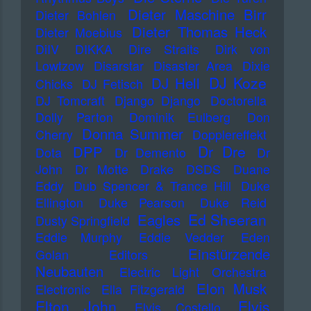
Dieter Maschine Birr
Dieter Bohlen
Dieter Thomas Heck
Dieter Moebius
DiIV
DIKKA
Dire Straits
Dirk von
Lowtzow
Disarstar
Disaster Area
Dixie
DJ Koze
DJ Hell
Chicks
DJ Fetisch
DJ Tomcraft
Django Django
Doctorella
Dolly Parton
Dominik Eulberg
Don
Donna Summer
Cherry
Dopplereffekt
Dr Dre
DPP
Dota
Dr Demento
Dr
John
Dr Motte
Drake
DSDS
Duane
Eddy
Dub Spencer & Trance Hill
Duke
Ellington
Duke Pearson
Duke Reid
Ed Sheeran
Eagles
Dusty Springfield
Eddie Murphy
Eddie Vedder
Eden
Einstürzende
Golan
Editors
Neubauten
Electric Light Orchestra
Elon Musk
Electronic
Ella Fitzgerald
Elton John
Elvis
Elvis Costello