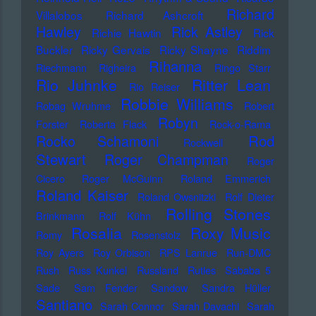
Richard
Villalobos
Richard Ashcroft
Hawley
Rick Astley
Richie Hawtin
Rick
Buckler
Ricky Gervais
Ricky Shayne
Riddim
Rihanna
Riechmann
Righeira
Ringo Starr
Rio Juhnke
Ritter Lean
Rio Reiser
Robbie Williams
Robag Wruhme
Robert
Robyn
Forster
Roberta Flack
Rock-o-Rama
Rod
Rocko Schamoni
Rockwell
Stewart
Roger Champman
Roger
Cicero
Roger McGuinn
Roland Emmerich
Roland Kaiser
Roland Owsnitzki
Rolf Dieter
Rolling Stones
Brinkmann
Rolf Kühn
Rosalia
Roxy Music
Romy
Rosenstolz
Roy Ayers
Roy Orbison
RPS Lanrue
Run-DMC
Rush
Russ Kunkel
Russland
Rutles
Sababa 5
Sade
Sam Fender
Sandow
Sandra Hüller
Santiano
Sarah Connor
Sarah Davachi
Sarah