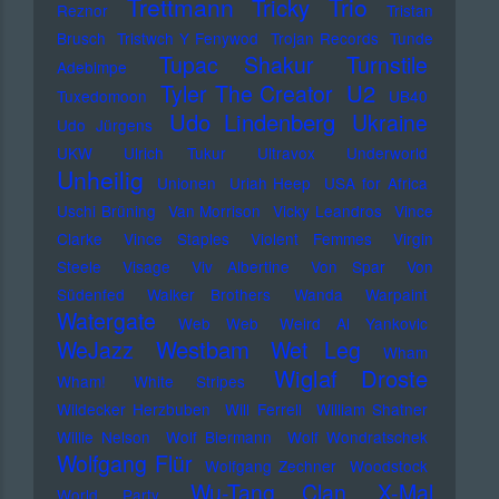
Trettmann
Trio
Tricky
Reznor
Tristan
Brusch
Tristwch Y Fenywod
Trojan Records
Tunde
Tupac Shakur
Turnstile
Adebimpe
U2
Tyler The Creator
Tuxedomoon
UB40
Udo Lindenberg
Ukraine
Udo Jürgens
UKW
Ulrich Tukur
Ultravox
Underworld
Unheilig
Unionen
Uriah Heep
USA for Africa
Uschi Brüning
Van Morrison
Vicky Leandros
Vince
Clarke
Vince Staples
Violent Femmes
Virgin
Steele
Visage
Viv Albertine
Von Spar
Von
Südenfed
Walker Brothers
Wanda
Warpaint
Watergate
Web Web
Weird Al Yankovic
Westbam
WeJazz
Wet Leg
Wham
Wiglaf Droste
Wham!
White Stripes
Wildecker Herzbuben
Will Ferrell
William Shatner
Willie Nelson
Wolf Biermann
Wolf Wondratschek
Wolfgang Flür
Wolfgang Zechner
Woodstock
Wu-Tang Clan
X-Mal
World Party