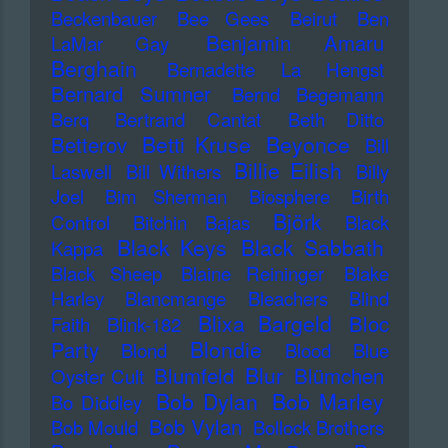
Beckenbauer
Bee Gees
Beirut
Ben
Benjamin Amaru
LaMar Gay
Berghain
Bernadette La Hengst
Bernard Sumner
Bernd Begemann
Berq
Bertrand Cantat
Beth Ditto
Betti Kruse
Beyonce
Betterov
Bill
Billie Eilish
Laswell
Bill Withers
Billy
Joel
Bim Sherman
Biosphere
Birth
Björk
Control
Bitchin Bajas
Black
Black Keys
Black Sabbath
Kappa
Black Sheep
Blaine Reininger
Blake
Harley
Blancmange
Bleachers
Blind
Blixa Bargeld
Bloc
Faith
Blink-182
Blondie
Party
Blond
Blood
Blue
Blur
Blumfeld
Blümchen
Oyster Cult
Bob Dylan
Bob Marley
Bo Diddley
Bob Vylan
Bob Mould
Bollock Brothers