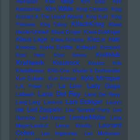
Ramadan
KIev Stingl
KIm Deal
KIm
KIm Wilde
Kardashian
KIng Crimson
KIng
Gizzard & The Lizard Wizard
KIng Kurt
KIng
KItschKrieg
Princess
KIng Tubby
Klaas
Heufer-Umlauf
Klaus Dinger
Klaus Doldinger
Klez.e
Klaus Lage
Klaus Schulze
KMD
Kneecap
Koefte DeVille
Kollegah
Kompakt
Kraftklub
Kool Herc
Kool Savas
Kraftwerk
Krautrock
Kreator
Kris
Kristofferson
KRS-One
Kruder & Dorfmeister
Kylie Minogue
Kurt Cobain
Kurt Krömer
Lady Gaga
La Lom
L.A. Priest
L7
Lana Del Rey
Laibach
Lana Del Reyy
Lars Eidinger
Lang Lang
Lankum
Lauryn
Led Zeppelin
Hill
Lee "Scratch" Perry
Lee
Lemke/Müller
Ranaldo
Leif Garrett
Lena
Leonard
Meyer-Landrut
Lenny Kravitz
Cohen
Les Impremes
Les McKeown