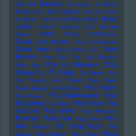
Nirvana
Inch Nail
No Angels
No Doubt
Noddy Holder
Noel Gallagher
Noir Désir
Nono
Norah
La Grinta
Noori & His Dorpa Band
Jones
Notdurft
Notorious B.I.G.
Nouvelle
Vague
NSYNC
O-Town
O.J.Simpson
Oasis
Odd Beholder
Olga Reznichenko
Olivia Dean
Omar
Olivia Newton John
Romero
Omer Klein Trio
One Direction
Ozzy
Otto von Bismarck
Oskar Sala
Osbourne
P. Diddy
P.J. Harvey
Pan
Tau
Pankow
Papo Yoplack
Parov Stelar
Patti Smith
Patrick Wagner
Patrick Walden
Paul Kalkbrenner
Paul
Paul Heaton
McCartney
Paul Simon
Paul
Paul Nero
Paul Weller
van Dyk
Paula Hartmann
Pere
Peaches
Pearl Jam
Peggy Gou
Pet Shop Boys
Ubu
Perrecy
Pete
Peter
Seeger
Peter Doherty
Peter Evans