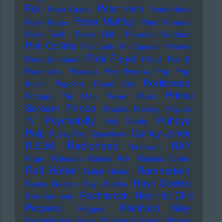
Fox
Peter Hein
Peter Green
Peter Hook
Peter Maffay
Peter Kraus
Peter Thomas
Peter Tosh
Petter Eldh
Pharoah Sanders
Phil Collins
Phil Lesh
Phil Spector
Photek
Pink Floyd
Pietro Lombardi
Pitbull
Plan B
Plasmatics
Polecats
Poly Styrene
Pop
Pop-
Portishead
Kultur
Popcorn
Popol Vuh
Primal
Portugal The Man
Power Plush
Prince
Scream
Priscilla Presley
Psychic
Psychobilly
Puhdys
TV
Puff Daddy
Pulp
Quincy Jones
Pussy Riot
Questlove
Radiohead
R.E.M.
RAF
Raekwon
Rage
Rahsaan Roland Kirk
Rainald Grebe
Ralf Hütter
Rammstein
Ralph Heidel
Rayk Goetze
Randy Weston
Ray Charles
Rechtsrock
Red Hot Chili
Reb Kennedy
Peppers
Reinhard Mey
Reggae
Reinhold Heil
Rezo
Rhythm & Sound
Ricardo