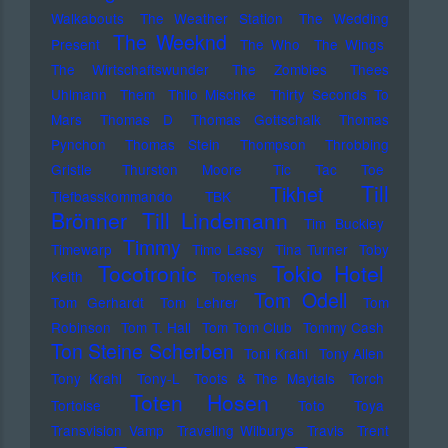
Walkabouts
The Weather Station
The Wedding
The Weeknd
Present
The Who
The Wings
The Wirtschaftswunder
The Zombies
Thees
Uhlmann
Them
Thilo Mischke
Thirty Seconds To
Mars
Thomas D
Thomas Gottschalk
Thomas
Pynchon
Thomas Stein
Thompson
Throbbing
Gristle
Thurston Moore
Tic Tac Toe
Till
Tikhet
Tiefbasskommando TBK
Brönner
Till Lindemann
Tim Buckley
Timmy
Timewarp
Timo Lassy
Tina Turner
Toby
Tocotronic
Tokio Hotel
Keith
Tokens
Tom Odell
Tom Gerhardt
Tom Lehrer
Tom
Robinson
Tom T. Hall
Tom Tom Club
Tommy Cash
Ton Steine Scherben
Toni Krahl
Tony Allen
Tony Krahl
Tony-L
Toots & The Maytals
Torch
Toten Hosen
Tortoise
Toto
Toya
Transvision Vamp
Traveling Wilburys
Travis
Trent