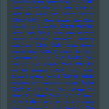
Spliff
South Park
Sparks
Spencer Davis Group
Sprints
Squarepusher
St. Vincent
Station 17
Status Quo
Stephan Sulke
Stephen Luscombe
Steve Albini
Steve Cropper
Steve Miller
Stevie Wonder
Steve Strange
Steven Tyler
Sting
Stieber Twins
Stock Aitken Waterman
Stooges
Stranglers
Stratocaster
Strawberry
Stray Cats
Switchblade
Sufjan Stevens
Sugarhill Gang
Suicidal Tendencies
Sun Diego
Suzi Quatro
Supertramp
Supremes
Sven
Sven Wunder
Marquardt
Sven Tasnadi
Sven-Ake Johansson
SXSW
T-Pain
T.Rex
Talking Heads
Tahnee
Talay Riley
Talk Talk
Taylor
Tangerine Dream
Tanner Adell
Tarwater
Swift
Tears For Fears
Techno-Wikinger
Ted
Herold
Teho Teardo
Ten Years After
Terranova
Terry Callier
Terry Hall
The Alan Parsons
The
Project
The Arcs
The Avicii
The B-52s