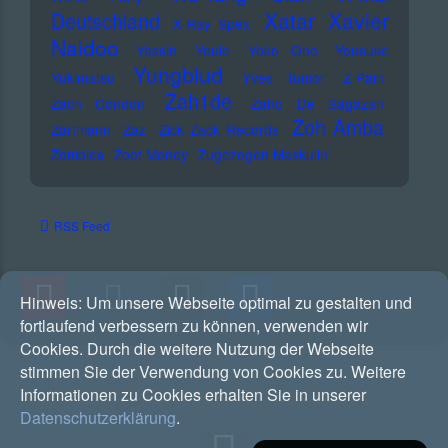
Xatar
Xavier
Deutschland
X-Ray Spex
Naidoo
Yassin
Yeule
Yoko Ono
Yousuke
Yungblud
Yukimatsu
Yves Tumor
Z-Pain
Zah1de
Zach Condon
Zaho De Sagazan
Zoh Amba
Zartmann
Zaz
Zick Zack Records
Zombies
Zoot Money
Zugezogen Maskulin
RSS Feed
Hinweis:
Um unsere Webseite optimal zu gestalten und
fortlaufend verbessern zu können, verwenden wir
Cookies. Durch die weitere Nutzung der Webseite
stimmen Sie der Verwendung von Cookies zu. Weitere
Informationen zu Cookies erhalten Sie in unserer
Datenschutzerklärung
.