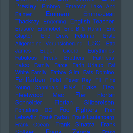
Presley
Embryo
Emerson Lake And
Eminem
Emma-Jean
Palmer
Thackray
English Teacher
Engerling
Erasure
Erdmöbel
Eric B & Rakim
Eric
Clapton
Eric Drew Feldman
Erste
ESC
Allgemeine Verunsicherung
Etta
James
Eugen Cicero
Eurythmics
Fabulous Freak Brothers
Faithless
Falco
Family
Farce
Farin Urlaub
Fat
White Family
Fatboy Slim
Fats Domino
Fehlfarben
Feist
Fever Ray
Fil
Fine
Flake
Flea
Young Cannibals
FINK
Fler
Fleetwood Mac
Florian
Schneider
Florian Silbereisen
Foo Fighters
Fontaines DC
Fran
Lebowitz
Frank Farian
Frank Laufenberg
Frank Sinatra
Frank
Frank Ocean
Frank Zappa
Spilker
Franz