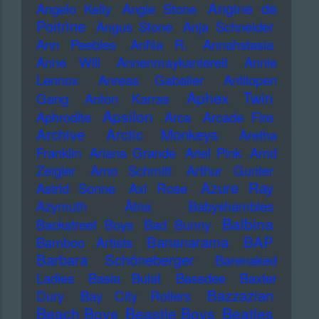
Angine de
Angelo Kelly
Angie Stone
Poitrine
Angus Stone
Anja Schneider
Ann Peebles
AnNa R.
Annahstasia
Anne Will
Annenmaykantereit
Annie
Lennox
Anreas Gabalier
Antilopen
Aphex Twin
Gang
Anton Karras
Apsilon
Aphrodite
Arca
Arcade Fire
Archive
Arctic Monkeys
Aretha
Franklin
Ariana Grande
Ariel Pink
Arnd
Zeigler
Arno Schmitt
Arthur Gunter
Azure Ray
Astrid Sonne
Axl Rose
Azymuth
Ätna
Babyshambles
Balbina
Backstreet Boys
Bad Bunny
Bananarama
BAP
Bamboo Artists
Barbara Schöneberger
Barenaked
Ladies
Basia Bulat
Bassdee
Baxter
Bazzazian
Dury
Bay City Rollers
Beach Boys
Beastie Boys
Beatles