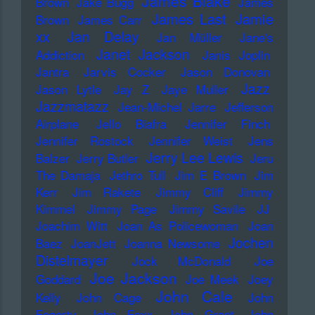
James Blake
Brown
Jake Bugg
James
James Last
Jamie
Brown
James Carr
xx
Jan Delay
Jan Müller
Jane's
Janet Jackson
Addiction
Janis Joplin
Jantra
Jarvis Cocker
Jason Donovan
Jazz
Jason Lytle
Jay Z
Jaye Muller
Jazzmatazz
Jean-Michel Jarre
Jefferson
Airplane
Jello Biafra
Jennifer Finch
Jennifer Rostock
Jennifer Weist
Jens
Jerry Lee Lewis
Balzer
Jerry Butler
Jeru
The Damaja
Jethro Tull
Jim E Brown
Jim
Kerr
Jim Rakete
Jimmy Cliff
Jimmy
Kimmel
Jimmy Page
Jimmy Savile
JJ
Joachim Witt
Joan As Policewoman
Joan
Jochen
Baez
JoanJett
Joanna Newsome
Distelmayer
Jock McDonald
Joe
Joe Jackson
Goddard
Joe Meek
Joey
John Cale
Kelly
John Cage
John
Fogerty
John Foxx
John Grant
John