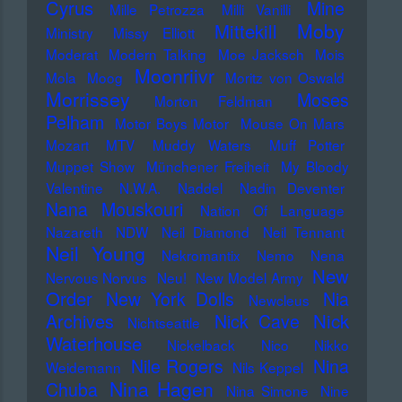
Cyrus
Mine
Mille Petrozza
Milli Vanilli
Moby
Mittekill
Ministry
Missy Elliott
Moderat
Modern Talking
Moe Jacksch
Mois
Moonriivr
Mola
Moog
Moritz von Oswald
Morrissey
Moses
Morton Feldman
Pelham
Motor Boys Motor
Mouse On Mars
Mozart
MTV
Muddy Waters
Muff Potter
Muppet Show
Münchener Freiheit
My Bloody
Valentine
N.W.A.
Naddel
Nadin Deventer
Nana Mouskouri
Nation Of Language
Nazareth
NDW
Neil Diamond
Neil Tennant
Neil Young
Nekromantix
Nemo
Nena
New
Nervous Norvus
Neu!
New Model Army
Order
New York Dolls
Nia
Newcleus
Nick
Archives
Nick Cave
Nichtseattle
Waterhouse
Nickelback
Nico
Nikko
Nile Rogers
Nina
Weidemann
Nils Keppel
Nina Hagen
Chuba
Nina Simone
Nine