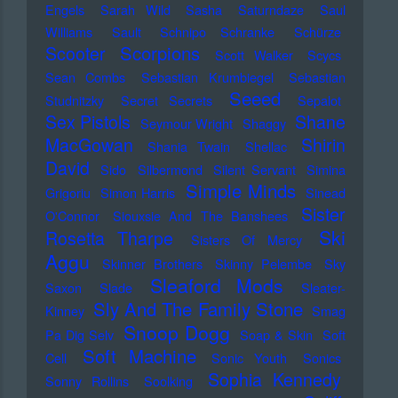
Engels
Sarah Wild
Sasha
Saturndaze
Saul
Williams
Sault
Schnipo Schranke
Schürze
Scorpions
Scooter
Scott Walker
Scycs
Sean Combs
Sebastian Krumbiegel
Sebastian
Seeed
Studnitzky
Secret Secrets
Sepalot
Sex Pistols
Shane
Seymour Wright
Shaggy
MacGowan
Shirin
Shania Twain
Shellac
David
Sido
Silbermond
Silent Servant
Simina
Simple Minds
Grigoriu
Simon Harris
Sinead
Sister
O'Connor
Siouxsie And The Banshees
Ski
Rosetta Tharpe
Sisters Of Mercy
Aggu
Skinner Brothers
Skinny Pelembe
Sky
Sleaford Mods
Saxon
Slade
Sleater-
Sly And The Family Stone
Kinney
Smag
Snoop Dogg
Pa Dig Selv
Soap & Skin
Soft
Soft Machine
Cell
Sonic Youth
Sonics
Sophia Kennedy
Sonny Rollins
Soolking