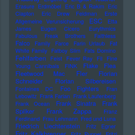
Erasure
Erdmöbel
Eric B & Rakim
Eric
Clapton
Eric Drew Feldman
Erste
ESC
Allgemeine Verunsicherung
Etta
James
Eugen Cicero
Eurythmics
Fabulous Freak Brothers
Faithless
Falco
Family
Farce
Farin Urlaub
Fat
White Family
Fatboy Slim
Fats Domino
Fehlfarben
Feist
Fever Ray
Fil
Fine
Flake
Flea
Young Cannibals
FINK
Fler
Fleetwood Mac
Florian
Schneider
Florian Silbereisen
Foo Fighters
Fontaines DC
Fran
Lebowitz
Frank Farian
Frank Laufenberg
Frank Sinatra
Frank
Frank Ocean
Frank Zappa
Spilker
Franz
Ferdinand
Frau Lehmann
Fred und Luna
Friedrich Liechtenstein
Fritz Egner
Fritz Kalkbrenner
Fritz Puppel
Fritzi