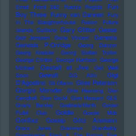
Fun
Ernst
Front 242
Fuerza Regida
Boy Three
Funny van Dannen
Fury
In The Slaughterhouse
Fusion
Future
Gary Glitter
Geese
Islands
Galliano
Genesis
Geir Jenssen
Gene Vincent
Genesis P-Orridge
Georg Danzer
Georg Kreisler
Georg Stefan Troller
George Clinton
George Harrison
George
Gestalt et Jive
Michael
Get Well
Gewalt
Gigi
Soon
GG Allin
D'Agostino
Giles Peterson
Gil Ofarim
Giorgio Moroder
Gitte Haenning
Glen
Campbell
Glen Gould
Glen Hansard
GLS
Gnarls Barkley
Goebbels/Harth
Golden
Goldie
Pudel Club
Goodie Mob
Gorillaz
Gossip
Götz Alsmann
Grace Jones
Grammys
Grandaddy
Grandmaster Flash & The Furious Five