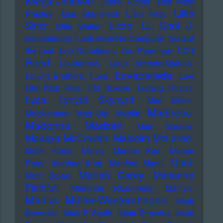
Kwesi Johnson
Lionel Richie
Lisa Mary
Little
Presley
Lisa Stansfield
Little Feat
LL Cool J
Simz
Lizzo
Little Walter
Lollapalooza
Look Mum No Computer
Lord of
Lou
the Lost
Lou Donaldson
Lou Pearlman
Reed
Loudermilk
Louis Moholo-Moholo
Loveparade
Louvin Brothers
Love
Low
Life Rich Kids
LTJ Bukem
Ludwig Hirsch
Lyca
Lynyrd Skynyrd
Mac Miller
Madness
Macklemore
Mad Sin
Madlib
Madonna
Madsen
Main Source
Makaya McCraven
Malcolm McLaren
Malik Harris
Malva
Mambo Kurt
Mamie
Mani
Perry
Manfred Krug
Manfred Mann
Mariah Carey
Marianne
Marc Bolan
Faithfull
Marianne Rosenberg
Marilyn
Marius Müller-Westernhagen
Mark
Benecke
Mark E Smith
Mark Ernestus
Mark