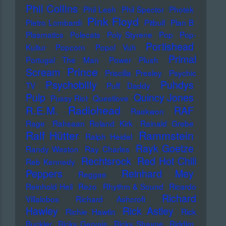
Phil Collins
Phil Lesh
Phil Spector
Photek
Pink Floyd
Pietro Lombardi
Pitbull
Plan B
Plasmatics
Polecats
Poly Styrene
Pop
Pop-
Portishead
Kultur
Popcorn
Popol Vuh
Primal
Portugal The Man
Power Plush
Prince
Scream
Priscilla Presley
Psychic
Psychobilly
Puhdys
TV
Puff Daddy
Pulp
Quincy Jones
Pussy Riot
Questlove
Radiohead
R.E.M.
RAF
Raekwon
Rage
Rahsaan Roland Kirk
Rainald Grebe
Ralf Hütter
Rammstein
Ralph Heidel
Rayk Goetze
Randy Weston
Ray Charles
Rechtsrock
Red Hot Chili
Reb Kennedy
Peppers
Reinhard Mey
Reggae
Reinhold Heil
Rezo
Rhythm & Sound
Ricardo
Richard
Villalobos
Richard Ashcroft
Hawley
Rick Astley
Richie Hawtin
Rick
Buckler
Ricky Gervais
Ricky Shayne
Riddim