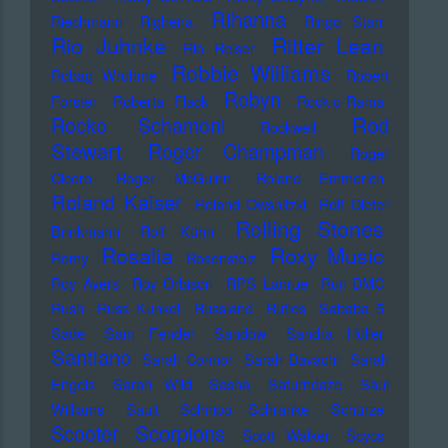
Rihanna
Riechmann
Righeira
Ringo Starr
Rio Juhnke
Ritter Lean
Rio Reiser
Robbie Williams
Robag Wruhme
Robert
Robyn
Forster
Roberta Flack
Rock-o-Rama
Rod
Rocko Schamoni
Rockwell
Stewart
Roger Champman
Roger
Cicero
Roger McGuinn
Roland Emmerich
Roland Kaiser
Roland Owsnitzki
Rolf Dieter
Rolling Stones
Brinkmann
Rolf Kühn
Rosalia
Roxy Music
Romy
Rosenstolz
Roy Ayers
Roy Orbison
RPS Lanrue
Run-DMC
Rush
Russ Kunkel
Russland
Rutles
Sababa 5
Sade
Sam Fender
Sandow
Sandra Hüller
Santiano
Sarah Connor
Sarah Davachi
Sarah
Engels
Sarah Wild
Sasha
Saturndaze
Saul
Williams
Sault
Schnipo Schranke
Schürze
Scorpions
Scooter
Scott Walker
Scycs