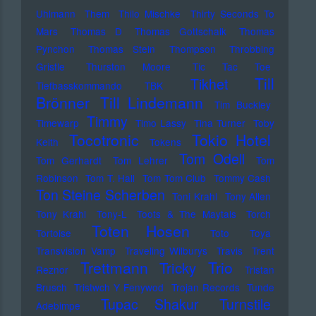
Uhlmann
Them
Thilo Mischke
Thirty Seconds To
Mars
Thomas D
Thomas Gottschalk
Thomas
Pynchon
Thomas Stein
Thompson
Throbbing
Gristle
Thurston Moore
Tic Tac Toe
Till
Tikhet
Tiefbasskommando TBK
Brönner
Till Lindemann
Tim Buckley
Timmy
Timewarp
Timo Lassy
Tina Turner
Toby
Tocotronic
Tokio Hotel
Keith
Tokens
Tom Odell
Tom Gerhardt
Tom Lehrer
Tom
Robinson
Tom T. Hall
Tom Tom Club
Tommy Cash
Ton Steine Scherben
Toni Krahl
Tony Allen
Tony Krahl
Tony-L
Toots & The Maytals
Torch
Toten Hosen
Tortoise
Toto
Toya
Transvision Vamp
Traveling Wilburys
Travis
Trent
Trettmann
Trio
Tricky
Reznor
Tristan
Brusch
Tristwch Y Fenywod
Trojan Records
Tunde
Tupac Shakur
Turnstile
Adebimpe