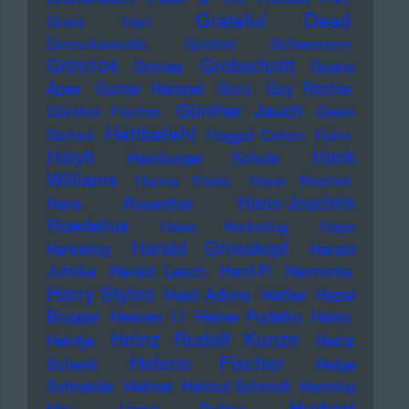
Grateful Dead
Grant Hart
Grenzkontrolle
Grether Schwestern
Grim104
Grobschnitt
Grimes
Guano
Apes
Gunter Hampel
Guru
Guy Ritchie
Günther Jauch
Günther Fischer
Gwen
Haftbefehl
Stefani
Haggai Cohen
Haim
Haiyti
Hank
Hamburger Schule
Williams
Hanns Eisler
Hans Reichel
Hans-Joachim
Hans Rosenthal
Roedelius
Haoe Kerkeling
Hape
Harald Grosskopf
Kerkeling
Harald
Juhnke
Harald Lesch
Hard-Fi
Harmonia
Harry Styles
Hasil Adkins
Hattler
Hazel
Brugger
Heaven 17
Heiner Pudelko
Heino
Heinz Rudolf Kunze
Heintje
Heinz
Helene Fischer
Schenk
Helge
Schneider
Helmet
Helmut Schmidt
Henning
Herbert
May
Henry Rollins