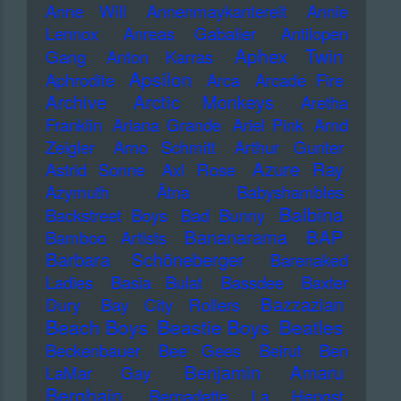
Anne Will
Annenmaykantereit
Annie
Lennox
Anreas Gabalier
Antilopen
Aphex Twin
Gang
Anton Karras
Apsilon
Aphrodite
Arca
Arcade Fire
Archive
Arctic Monkeys
Aretha
Franklin
Ariana Grande
Ariel Pink
Arnd
Zeigler
Arno Schmitt
Arthur Gunter
Azure Ray
Astrid Sonne
Axl Rose
Azymuth
Ätna
Babyshambles
Balbina
Backstreet Boys
Bad Bunny
Bananarama
BAP
Bamboo Artists
Barbara Schöneberger
Barenaked
Ladies
Basia Bulat
Bassdee
Baxter
Bazzazian
Dury
Bay City Rollers
Beach Boys
Beastie Boys
Beatles
Beckenbauer
Bee Gees
Beirut
Ben
Benjamin Amaru
LaMar Gay
Berghain
Bernadette La Hengst