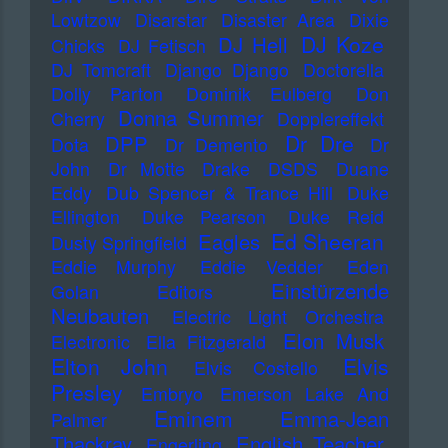
Lowtzow
Disarstar
Disaster Area
Dixie
DJ Koze
DJ Hell
Chicks
DJ Fetisch
DJ Tomcraft
Django Django
Doctorella
Dolly Parton
Dominik Eulberg
Don
Donna Summer
Cherry
Dopplereffekt
Dr Dre
DPP
Dota
Dr Demento
Dr
John
Dr Motte
Drake
DSDS
Duane
Eddy
Dub Spencer & Trance Hill
Duke
Ellington
Duke Pearson
Duke Reid
Ed Sheeran
Eagles
Dusty Springfield
Eddie Murphy
Eddie Vedder
Eden
Einstürzende
Golan
Editors
Neubauten
Electric Light Orchestra
Elon Musk
Electronic
Ella Fitzgerald
Elton John
Elvis
Elvis Costello
Presley
Embryo
Emerson Lake And
Eminem
Emma-Jean
Palmer
Thackray
English Teacher
Engerling