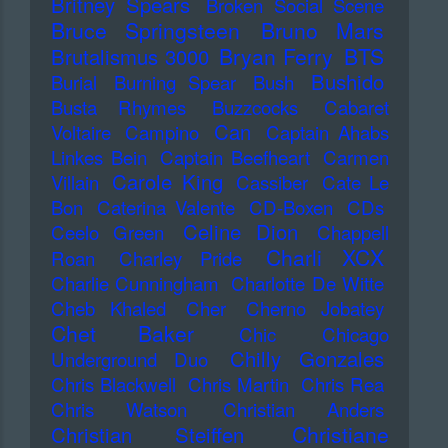
Britney Spears
Broken Social Scene
Bruce Springsteen
Bruno Mars
Bryan Ferry
BTS
Brutalismus 3000
Bushido
Burial
Burning Spear
Bush
Busta Rhymes
Buzzcocks
Cabaret
Can
Voltaire
Campino
Captain Ahabs
Linkes Bein
Captain Beefheart
Carmen
Carole King
Villain
Cassiber
Cate Le
Bon
Caterina Valente
CD-Boxen
CDs
Celine Dion
Ceelo Green
Chappell
Charli XCX
Roan
Charley Pride
Charlie Cunningham
Charlotte De Witte
Cheb Khaled
Cher
Cherno Jobatey
Chet Baker
Chic
Chicago
Chilly Gonzales
Underground Duo
Chris Blackwell
Chris Martin
Chris Rea
Chris Watson
Christian Anders
Christiane
Christian Steiffen