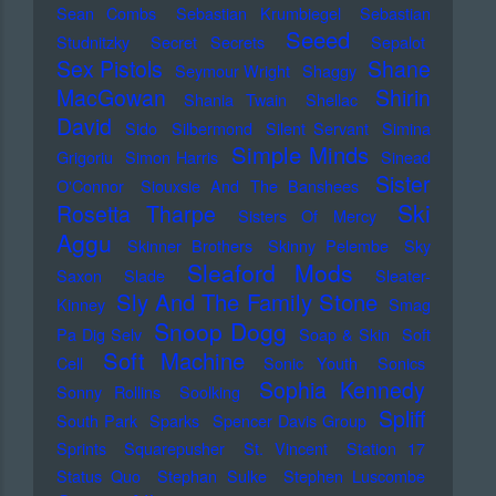
Sean Combs
Sebastian Krumbiegel
Sebastian
Seeed
Studnitzky
Secret Secrets
Sepalot
Sex Pistols
Shane
Seymour Wright
Shaggy
MacGowan
Shirin
Shania Twain
Shellac
David
Sido
Silbermond
Silent Servant
Simina
Simple Minds
Grigoriu
Simon Harris
Sinead
Sister
O'Connor
Siouxsie And The Banshees
Ski
Rosetta Tharpe
Sisters Of Mercy
Aggu
Skinner Brothers
Skinny Pelembe
Sky
Sleaford Mods
Saxon
Slade
Sleater-
Sly And The Family Stone
Kinney
Smag
Snoop Dogg
Pa Dig Selv
Soap & Skin
Soft
Soft Machine
Cell
Sonic Youth
Sonics
Sophia Kennedy
Sonny Rollins
Soolking
Spliff
South Park
Sparks
Spencer Davis Group
Sprints
Squarepusher
St. Vincent
Station 17
Status Quo
Stephan Sulke
Stephen Luscombe