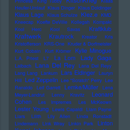
KItschKrieg
Princess
KIng Tubby
Klaas
Heufer-Umlauf
Klaus Dinger
Klaus Doldinger
Klez.e
Klaus Lage
Klaus Schulze
KMD
Kneecap
Koefte DeVille
Kollegah
Kompakt
Kraftklub
Kool Herc
Kool Savas
Kraftwerk
Krautrock
Kreator
Kris
Kristofferson
KRS-One
Kruder & Dorfmeister
Kylie Minogue
Kurt Cobain
Kurt Krömer
Lady Gaga
La Lom
L.A. Priest
L7
Lana Del Rey
Laibach
Lana Del Reyy
Lars Eidinger
Lang Lang
Lankum
Lauryn
Led Zeppelin
Hill
Lee "Scratch" Perry
Lee
Lemke/Müller
Ranaldo
Leif Garrett
Lena
Leonard
Meyer-Landrut
Lenny Kravitz
Cohen
Les Impremes
Les McKeown
Lester Young
Lewis Capaldi
Liam Payne
Liars
Lilith
Lily Allen
Linda Ronstadt
Linton
Lindemann
Link Wray
Linkin Park