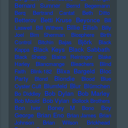
Bernard Sumner
Bernd Begemann
Berq
Bertrand Cantat
Beth Ditto
Betti Kruse
Beyonce
Betterov
Bill
Billie Eilish
Laswell
Bill Withers
Billy
Joel
Bim Sherman
Biosphere
Birth
Björk
Control
Bitchin Bajas
Black
Black Keys
Black Sabbath
Kappa
Black Sheep
Blaine Reininger
Blake
Harley
Blancmange
Bleachers
Blind
Blixa Bargeld
Bloc
Faith
Blink-182
Blondie
Party
Blond
Blood
Blue
Blur
Blumfeld
Blümchen
Oyster Cult
Bob Dylan
Bob Marley
Bo Diddley
Bob Vylan
Bob Mould
Bollock Brothers
Bon Iver
Boney M
Boy
Bono
Brian Eno
George
Brian James
Brian
Johnson
Brian Wilson
Brickhead