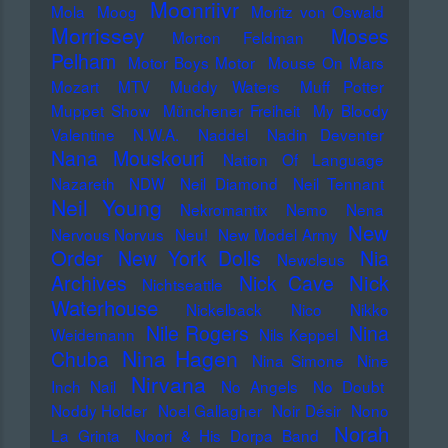
Moonriivr
Mola
Moog
Moritz von Oswald
Morrissey
Moses
Morton Feldman
Pelham
Motor Boys Motor
Mouse On Mars
Mozart
MTV
Muddy Waters
Muff Potter
Muppet Show
Münchener Freiheit
My Bloody
Valentine
N.W.A.
Naddel
Nadin Deventer
Nana Mouskouri
Nation Of Language
Nazareth
NDW
Neil Diamond
Neil Tennant
Neil Young
Nekromantix
Nemo
Nena
New
Nervous Norvus
Neu!
New Model Army
Order
New York Dolls
Nia
Newcleus
Nick
Archives
Nick Cave
Nichtseattle
Waterhouse
Nickelback
Nico
Nikko
Nile Rogers
Nina
Weidemann
Nils Keppel
Nina Hagen
Chuba
Nina Simone
Nine
Nirvana
Inch Nail
No Angels
No Doubt
Noddy Holder
Noel Gallagher
Noir Désir
Nono
Norah
La Grinta
Noori & His Dorpa Band