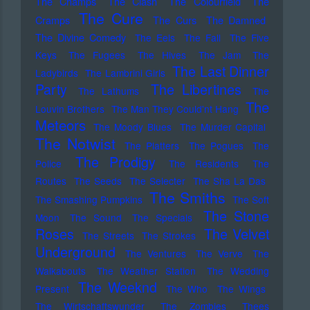
The Champs
The Clash
The Colourfield
The
The Cure
Cramps
The Curs
The Damned
The Divine Comedy
The Eels
The Fall
The Five
Keys
The Fugees
The Hives
The Jam
The
The Last Dinner
Ladybirds
The Lambrini Girls
Party
The Libertines
The Lathums
The
The
Louvin Brothers
The Man They Could'nt Hang
Meteors
The Moody Blues
The Murder Capital
The Notwist
The Platters
The Pogues
The
The Prodigy
Police
The Residents
The
Routes
The Seeds
The Selecter
The Sha La Das
The Smiths
The Smashing Pumpkins
The Soft
The Stone
Moon
The Sound
The Specials
Roses
The Velvet
The Streets
The Strokes
Underground
The Ventures
The Verve
The
Walkabouts
The Weather Station
The Wedding
The Weeknd
Present
The Who
The Wings
The Wirtschaftswunder
The Zombies
Thees