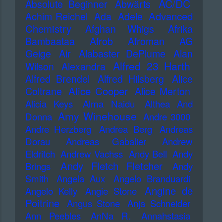
AC/DC
Absolute Beginner
Abwärts
Advanced
Achim Reichel
Ada
Adele
Chemistry
Afghan Whigs
Afrika
Bambaataa
Afrob
Afroman
AG
Geige
Air
Alabaster DePlume
Alan
Alfred 23 Harth
Wilson
Alexandra
Alfred Brendel
Alfred Hilsberg
Alice
Alice Cooper
Coltrane
Alice Merton
Alicia Keys
Alma Naidu
Althea And
Amy Winehouse
Donna
Andre 3000
Andre Herzberg
Andrea Berg
Andreas
Dorau
Andreas Gabalier
Andrew
Eldritch
Andrew Vachss
Andy Bell
Andy
Andy Fletch Fletcher
Brings
Andy
Smith
Angela Aux
Angelo Branduardi
Angine de
Angelo Kelly
Angie Stone
Poitrine
Angus Stone
Anja Schneider
Ann Peebles
AnNa R.
Annahstasia