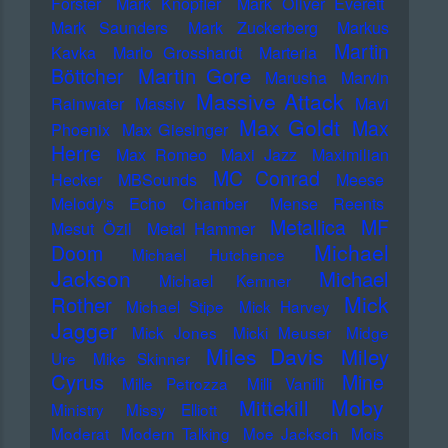
Forster
Mark Knopfler
Mark Oliver Everett
Mark Saunders
Mark Zuckerberg
Markus
Martin
Kavka
Marlo Grosshardt
Marteria
Martin Gore
Böttcher
Marusha
Marvin
Massive Attack
Rainwater
Massiv
Mavi
Max Goldt
Max
Phoenix
Max Giesinger
Herre
Max Romeo
Maxi Jazz
Maximilian
MC Conrad
Hecker
MBSounds
Meese
Melody's Echo Chamber
Mense Reents
Metallica
MF
Mesut Özil
Metal Hammer
Michael
Doom
Michael Hutchence
Jackson
Michael
Michael Kemner
Mick
Rother
Michael Stipe
Mick Harvey
Jagger
Mick Jones
Micki Meuser
Midge
Miles Davis
Miley
Ure
Mike Skinner
Cyrus
Mine
Mille Petrozza
Milli Vanilli
Moby
Mittekill
Ministry
Missy Elliott
Moderat
Modern Talking
Moe Jacksch
Mois