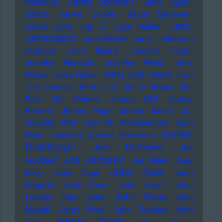
Janet Jackson
Addiction
Janis Joplin
Jantra
Jarvis Cocker
Jason Donovan
Jazz
Jason Lytle
Jay Z
Jaye Muller
Jazzmatazz
Jean-Michel Jarre
Jefferson
Airplane
Jello Biafra
Jennifer Finch
Jennifer Rostock
Jennifer Weist
Jens
Jerry Lee Lewis
Balzer
Jerry Butler
Jeru
The Damaja
Jethro Tull
Jim E Brown
Jim
Kerr
Jim Rakete
Jimmy Cliff
Jimmy
Kimmel
Jimmy Page
Jimmy Savile
JJ
Joachim Witt
Joan As Policewoman
Joan
Jochen
Baez
JoanJett
Joanna Newsome
Distelmayer
Jock McDonald
Joe
Joe Jackson
Goddard
Joe Meek
Joey
John Cale
Kelly
John Cage
John
Fogerty
John Foxx
John Grant
John
John Maus
Lennon
John Lydon
John
John Peel
Mayall
John Travolta
John
Johnny Cash
Zorn
Johnny Depp