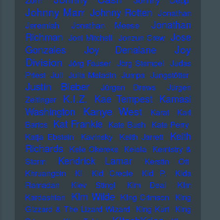
Johnny Marr
Johnny Rotten
Jonathan
Jonathan
Jeremiah
Jonathan Meese
Richman
Jose
Joni Mitchell
Jonzun Crew
Joy
Gonzales
Joy Denalane
Division
Jörg Fauser
Jörg Stempel
Judas
Priest
Juli
Julia Meladin
Jumpa
Jungstötter
Justin Bieber
Jürgen Drews
Jürgen
K.I.Z.
Kae Tempest
Kamasi
Zeltinger
Kanye West
Washington
Karat
Karl
Kat Frankie
Bartos
Kate Bush
Kate Perry
Keith
Katja Ebstein
Kavinsky
Keith Jarrett
Richards
Kele Okereke
Kelela
Kemistry &
Kendrick Lamar
Storm
Kerstin Ott
Khruangbin
KI
KId Creole
KId P.
KIda
Ramadan
KIev Stingl
KIm Deal
KIm
KIm Wilde
Kardashian
KIng Crimson
KIng
Gizzard & The Lizard Wizard
KIng Kurt
KIng