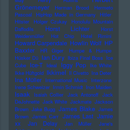
Grönemeyer
Herman Brood
Hermeto
Pascoal
HipHop Made in Germany
Hitler
Hitster
Holger Czukay
Honolulu Mountain
Horst Lichter
Daffodils
Horst
Weidenmüller
Hot Chip
Hotel Rimini
Howard Carpendale
Howlin Wolf
HP
Baxxter
HR Giger
Humpe & Humpe
Ian Dury
Hüsker Dü
Ibiza Final Boss
Ice
Iggy Pop
Ice-T
Cube
Ideal
Ike White
Ikkimel
Ikke Hüftgold
Il Civetto
Ina Deter
Ina Müller
International Music
Interzone
Irene Schweizer
Irmin Schmidt
Iron Maiden
Isaak
Isaiah Collier
Jack Antonoff
Jack
DeJohnette
Jack White
Jackmate
Jackson
James Blake
Brown
Jake Bugg
James
James Last
Jamie
Brown
James Carr
xx
Jan Delay
Jan Müller
Jane's