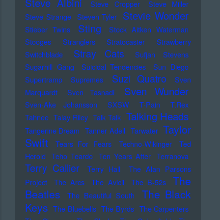
Steve Albini
Steve Cropper
Steve Miller
Stevie Wonder
Steve Strange
Steven Tyler
Sting
Stieber Twins
Stock Aitken Waterman
Stooges
Stranglers
Stratocaster
Strawberry
Stray Cats
Switchblade
Sufjan Stevens
Sugarhill Gang
Suicidal Tendencies
Sun Diego
Suzi Quatro
Supertramp
Supremes
Sven
Sven Wunder
Marquardt
Sven Tasnadi
Sven-Ake Johansson
SXSW
T-Pain
T.Rex
Talking Heads
Tahnee
Talay Riley
Talk Talk
Taylor
Tangerine Dream
Tanner Adell
Tarwater
Swift
Tears For Fears
Techno-Wikinger
Ted
Herold
Teho Teardo
Ten Years After
Terranova
Terry Callier
Terry Hall
The Alan Parsons
The
Project
The Arcs
The Avicii
The B-52s
Beatles
The Black
The Beautiful South
Keys
The Bluebells
The Byrds
The Carpenters