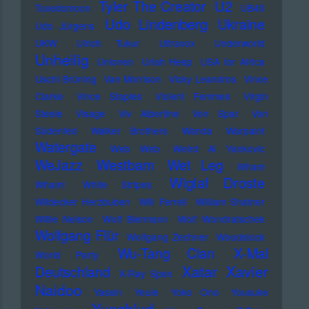
U2
Tyler The Creator
Tuxedomoon
UB40
Udo Lindenberg
Ukraine
Udo Jürgens
UKW
Ulrich Tukur
Ultravox
Underworld
Unheilig
Unionen
Uriah Heep
USA for Africa
Uschi Brüning
Van Morrison
Vicky Leandros
Vince
Clarke
Vince Staples
Violent Femmes
Virgin
Steele
Visage
Viv Albertine
Von Spar
Von
Südenfed
Walker Brothers
Wanda
Warpaint
Watergate
Web Web
Weird Al Yankovic
Westbam
WeJazz
Wet Leg
Wham
Wiglaf Droste
Wham!
White Stripes
Wildecker Herzbuben
Will Ferrell
William Shatner
Willie Nelson
Wolf Biermann
Wolf Wondratschek
Wolfgang Flür
Wolfgang Zechner
Woodstock
Wu-Tang Clan
X-Mal
World Party
Xatar
Xavier
Deutschland
X-Ray Spex
Naidoo
Yassin
Yeule
Yoko Ono
Yousuke
Yungblud