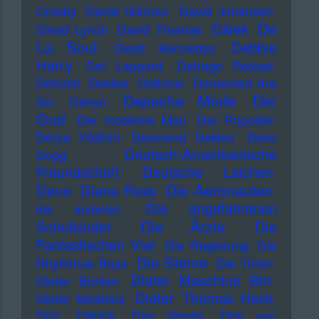
Crosby
David Gilmour
David Johansen
De
Dälek
David Lynch
David Thomas
La Soul
Debbie
Dead Kennedys
Harry
Def Leppard
Defrage Reload
Defunkt
Dekker
Delfonic
Demented Are
Depeche Mode
Der
Go
Denyo
Graf
Der moderne Man
Der Popolski
Derya Yildirim
Desmond Dekker
Deso
Deutsch-Amerikanische
Dogg
Freundschaft
Deutsche Laichen
Devo
Die Aeronauten
Diana Ross
Die angefahrenen
die anderen
Die Ärzte
Schulkinder
Die
Fantastischen Vier
Die Regierung
Die
Die Sterne
Rhythmus Boys
Die Türen
Dieter Maschine Birr
Dieter Bohlen
Dieter Thomas Heck
Dieter Moebius
DiIV
DIKKA
Dire Straits
Dirk von