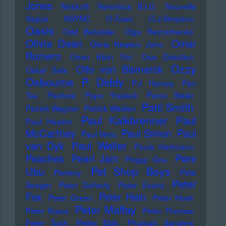
Jones
Notdurft
Notorious B.I.G.
Nouvelle
Vague
NSYNC
O-Town
O.J.Simpson
Oasis
Odd Beholder
Olga Reznichenko
Olivia Dean
Omar
Olivia Newton John
Romero
Omer Klein Trio
One Direction
Ozzy
Otto von Bismarck
Oskar Sala
Osbourne
P. Diddy
P.J. Harvey
Pan
Tau
Pankow
Papo Yoplack
Parov Stelar
Patti Smith
Patrick Wagner
Patrick Walden
Paul Kalkbrenner
Paul
Paul Heaton
McCartney
Paul Simon
Paul
Paul Nero
Paul Weller
van Dyk
Paula Hartmann
Pere
Peaches
Pearl Jam
Peggy Gou
Pet Shop Boys
Ubu
Perrecy
Pete
Peter
Seeger
Peter Doherty
Peter Evans
Fox
Peter Hein
Peter Green
Peter Hook
Peter Maffay
Peter Kraus
Peter Thomas
Peter Tosh
Petter Eldh
Pharoah Sanders