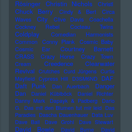
Rösinger
Christin Nichols
Christl
Chuck Berry
Cindy & Bert
Circa
City
Waves
Clive Davis
Coachella
Cockney Rebel
Cocteau Twins
Coldplay
Comedian Harmonists
Common
Conny Plank
Cosmic Baby
Courtney Barnett
Cosmic Ear
CRASS
Crazy Horse
Crazy Town
Creedence Clearwater
Cream
Revival
Crutches
Curd Jürgens
Curtis
DAF
Mayfield
Cypress Hill
D3SM6ND
Daft Punk
Danger
Dan Auerbach
Dan
Daniel Küblböck
Daniel Richter
Danny Mark
Dapayk & Padberg
Dario
G.
Das mit den Blumen tut mir leid
Das
Paradies
Dascha Dauenhauer
Data Luv
Dave Ball
Dave Grohl
Dave Stewart
David Bowie
David Byrne
David