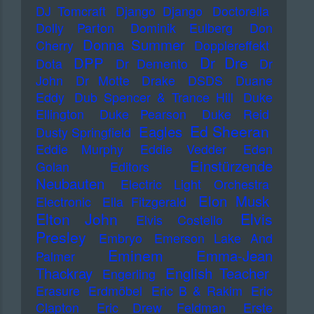
DJ Tomcraft
Django Django
Doctorella
Dolly Parton
Dominik Eulberg
Don
Donna Summer
Cherry
Dopplereffekt
Dr Dre
DPP
Dota
Dr Demento
Dr
John
Dr Motte
Drake
DSDS
Duane
Eddy
Dub Spencer & Trance Hill
Duke
Ellington
Duke Pearson
Duke Reid
Ed Sheeran
Eagles
Dusty Springfield
Eddie Murphy
Eddie Vedder
Eden
Einstürzende
Golan
Editors
Neubauten
Electric Light Orchestra
Elon Musk
Electronic
Ella Fitzgerald
Elton John
Elvis
Elvis Costello
Presley
Embryo
Emerson Lake And
Eminem
Emma-Jean
Palmer
Thackray
English Teacher
Engerling
Erasure
Erdmöbel
Eric B & Rakim
Eric
Clapton
Eric Drew Feldman
Erste