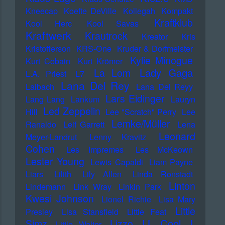
Kneecap
Koefte DeVille
Kollegah
Kompakt
Kraftklub
Kool Herc
Kool Savas
Kraftwerk
Krautrock
Kreator
Kris
Kristofferson
KRS-One
Kruder & Dorfmeister
Kylie Minogue
Kurt Cobain
Kurt Krömer
Lady Gaga
La Lom
L.A. Priest
L7
Lana Del Rey
Laibach
Lana Del Reyy
Lars Eidinger
Lang Lang
Lankum
Lauryn
Led Zeppelin
Hill
Lee "Scratch" Perry
Lee
Lemke/Müller
Ranaldo
Leif Garrett
Lena
Leonard
Meyer-Landrut
Lenny Kravitz
Cohen
Les Impremes
Les McKeown
Lester Young
Lewis Capaldi
Liam Payne
Liars
Lilith
Lily Allen
Linda Ronstadt
Linton
Lindemann
Link Wray
Linkin Park
Kwesi Johnson
Lionel Richie
Lisa Mary
Little
Presley
Lisa Stansfield
Little Feat
LL Cool J
Simz
Lizzo
Little Walter