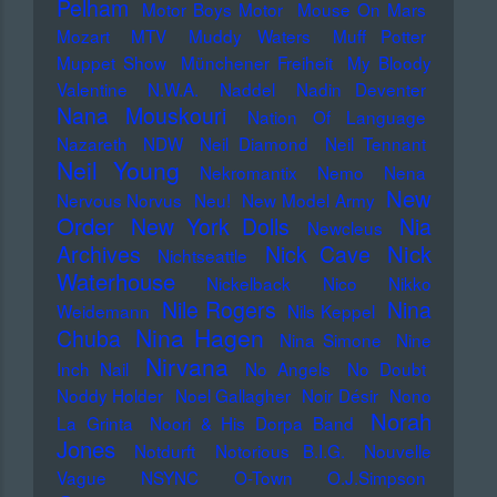
Pelham
Motor Boys Motor
Mouse On Mars
Mozart
MTV
Muddy Waters
Muff Potter
Muppet Show
Münchener Freiheit
My Bloody
Valentine
N.W.A.
Naddel
Nadin Deventer
Nana Mouskouri
Nation Of Language
Nazareth
NDW
Neil Diamond
Neil Tennant
Neil Young
Nekromantix
Nemo
Nena
New
Nervous Norvus
Neu!
New Model Army
Order
New York Dolls
Nia
Newcleus
Nick
Archives
Nick Cave
Nichtseattle
Waterhouse
Nickelback
Nico
Nikko
Nile Rogers
Nina
Weidemann
Nils Keppel
Nina Hagen
Chuba
Nina Simone
Nine
Nirvana
Inch Nail
No Angels
No Doubt
Noddy Holder
Noel Gallagher
Noir Désir
Nono
Norah
La Grinta
Noori & His Dorpa Band
Jones
Notdurft
Notorious B.I.G.
Nouvelle
Vague
NSYNC
O-Town
O.J.Simpson