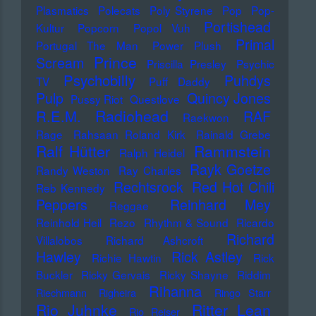
Plasmatics
Polecats
Poly Styrene
Pop
Pop-
Portishead
Kultur
Popcorn
Popol Vuh
Primal
Portugal The Man
Power Plush
Prince
Scream
Priscilla Presley
Psychic
Psychobilly
Puhdys
TV
Puff Daddy
Pulp
Quincy Jones
Pussy Riot
Questlove
Radiohead
R.E.M.
RAF
Raekwon
Rage
Rahsaan Roland Kirk
Rainald Grebe
Ralf Hütter
Rammstein
Ralph Heidel
Rayk Goetze
Randy Weston
Ray Charles
Rechtsrock
Red Hot Chili
Reb Kennedy
Peppers
Reinhard Mey
Reggae
Reinhold Heil
Rezo
Rhythm & Sound
Ricardo
Richard
Villalobos
Richard Ashcroft
Hawley
Rick Astley
Richie Hawtin
Rick
Buckler
Ricky Gervais
Ricky Shayne
Riddim
Rihanna
Riechmann
Righeira
Ringo Starr
Rio Juhnke
Ritter Lean
Rio Reiser