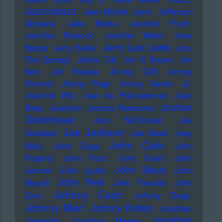
Jazzmatazz
Jean-Michel Jarre
Jefferson
Airplane
Jello Biafra
Jennifer Finch
Jennifer Rostock
Jennifer Weist
Jens
Jerry Lee Lewis
Balzer
Jerry Butler
Jeru
The Damaja
Jethro Tull
Jim E Brown
Jim
Kerr
Jim Rakete
Jimmy Cliff
Jimmy
Kimmel
Jimmy Page
Jimmy Savile
JJ
Joachim Witt
Joan As Policewoman
Joan
Jochen
Baez
JoanJett
Joanna Newsome
Distelmayer
Jock McDonald
Joe
Joe Jackson
Goddard
Joe Meek
Joey
John Cale
Kelly
John Cage
John
Fogerty
John Foxx
John Grant
John
John Maus
Lennon
John Lydon
John
John Peel
Mayall
John Travolta
John
Johnny Cash
Zorn
Johnny Depp
Johnny Marr
Johnny Rotten
Jonathan
Jonathan
Jeremiah
Jonathan Meese