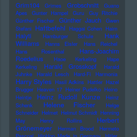
Grim104
Grobschnitt
Grimes
Guano
Apes
Gunter Hampel
Guru
Guy Ritchie
Günther Jauch
Günther Fischer
Gwen
Haftbefehl
Stefani
Haggai Cohen
Haim
Haiyti
Hank
Hamburger Schule
Williams
Hanns Eisler
Hans Reichel
Hans-Joachim
Hans Rosenthal
Roedelius
Haoe Kerkeling
Hape
Harald Grosskopf
Kerkeling
Harald
Juhnke
Harald Lesch
Hard-Fi
Harmonia
Harry Styles
Hasil Adkins
Hattler
Hazel
Brugger
Heaven 17
Heiner Pudelko
Heino
Heinz Rudolf Kunze
Heintje
Heinz
Helene Fischer
Schenk
Helge
Schneider
Helmet
Helmut Schmidt
Henning
Herbert
May
Henry Rollins
Grönemeyer
Herman Brood
Hermeto
Pascoal
HipHop Made in Germany
Hitler