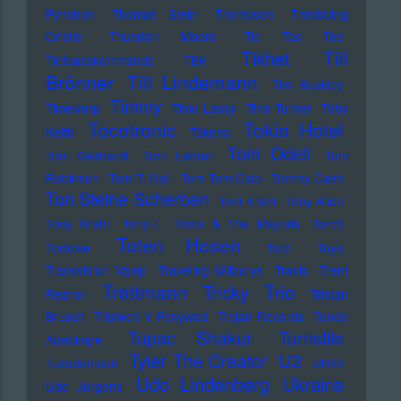
Pynchon
Thomas Stein
Thompson
Throbbing
Gristle
Thurston Moore
Tic Tac Toe
Till
Tikhet
Tiefbasskommando TBK
Brönner
Till Lindemann
Tim Buckley
Timmy
Timewarp
Timo Lassy
Tina Turner
Toby
Tocotronic
Tokio Hotel
Keith
Tokens
Tom Odell
Tom Gerhardt
Tom Lehrer
Tom
Robinson
Tom T. Hall
Tom Tom Club
Tommy Cash
Ton Steine Scherben
Toni Krahl
Tony Allen
Tony Krahl
Tony-L
Toots & The Maytals
Torch
Toten Hosen
Tortoise
Toto
Toya
Transvision Vamp
Traveling Wilburys
Travis
Trent
Trettmann
Trio
Tricky
Reznor
Tristan
Brusch
Tristwch Y Fenywod
Trojan Records
Tunde
Tupac Shakur
Turnstile
Adebimpe
U2
Tyler The Creator
Tuxedomoon
UB40
Udo Lindenberg
Ukraine
Udo Jürgens