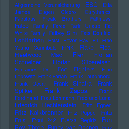
ESC
Allgemeine Verunsicherung
Etta
James
Eugen Cicero
Eurythmics
Fabulous Freak Brothers
Faithless
Falco
Family
Farce
Farin Urlaub
Fat
White Family
Fatboy Slim
Fats Domino
Fehlfarben
Feist
Fever Ray
Fil
Fine
Flake
Flea
Young Cannibals
FINK
Fler
Fleetwood Mac
Florian
Schneider
Florian Silbereisen
Foo Fighters
Fontaines DC
Fran
Lebowitz
Frank Farian
Frank Laufenberg
Frank Sinatra
Frank
Frank Ocean
Frank Zappa
Spilker
Franz
Ferdinand
Frau Lehmann
Fred und Luna
Friedrich Liechtenstein
Fritz Egner
Fritz Kalkbrenner
Fritz Puppel
Fritzi
Fun
Ernst
Front 242
Fuerza Regida
Boy Three
Funny van Dannen
Fury