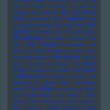
The Eels
The Fall
The Five
Keys
The Fugees
The Hives
The Jam
The
The Last Dinner
Ladybirds
The Lambrini Girls
Party
The Libertines
The Lathums
The
The
Louvin Brothers
The Man They Could'nt Hang
Meteors
The Moody Blues
The Murder Capital
The Notwist
The Platters
The Pogues
The
The Prodigy
Police
The Residents
The
Routes
The Seeds
The Selecter
The Sha La Das
The Smiths
The Smashing Pumpkins
The Soft
The Stone
Moon
The Sound
The Specials
Roses
The Velvet
The Streets
The Strokes
Underground
The Ventures
The Verve
The
Walkabouts
The Weather Station
The Wedding
The Weeknd
Present
The Who
The Wings
The Wirtschaftswunder
The Zombies
Thees
Uhlmann
Them
Thilo Mischke
Thirty Seconds To
Mars
Thomas D
Thomas Gottschalk
Thomas