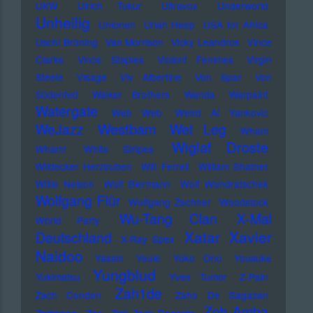
UKW
Ulrich Tukur
Ultravox
Underworld
Unheilig
Unionen
Uriah Heep
USA for Africa
Uschi Brüning
Van Morrison
Vicky Leandros
Vince
Clarke
Vince Staples
Violent Femmes
Virgin
Steele
Visage
Viv Albertine
Von Spar
Von
Südenfed
Walker Brothers
Wanda
Warpaint
Watergate
Web Web
Weird Al Yankovic
Westbam
WeJazz
Wet Leg
Wham
Wiglaf Droste
Wham!
White Stripes
Wildecker Herzbuben
Will Ferrell
William Shatner
Willie Nelson
Wolf Biermann
Wolf Wondratschek
Wolfgang Flür
Wolfgang Zechner
Woodstock
Wu-Tang Clan
X-Mal
World Party
Xatar
Xavier
Deutschland
X-Ray Spex
Naidoo
Yassin
Yeule
Yoko Ono
Yousuke
Yungblud
Yukimatsu
Yves Tumor
Z-Pain
Zah1de
Zach Condon
Zaho De Sagazan
Zoh Amba