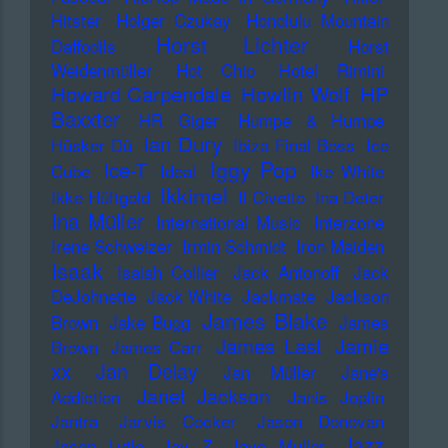
Hitster
Holger Czukay
Honolulu Mountain
Horst Lichter
Daffodils
Horst
Weidenmüller
Hot Chip
Hotel Rimini
Howard Carpendale
Howlin Wolf
HP
Baxxter
HR Giger
Humpe & Humpe
Ian Dury
Hüsker Dü
Ibiza Final Boss
Ice
Iggy Pop
Ice-T
Cube
Ideal
Ike White
Ikkimel
Ikke Hüftgold
Il Civetto
Ina Deter
Ina Müller
International Music
Interzone
Irene Schweizer
Irmin Schmidt
Iron Maiden
Isaak
Isaiah Collier
Jack Antonoff
Jack
DeJohnette
Jack White
Jackmate
Jackson
James Blake
Brown
Jake Bugg
James
James Last
Jamie
Brown
James Carr
xx
Jan Delay
Jan Müller
Jane's
Janet Jackson
Addiction
Janis Joplin
Jantra
Jarvis Cocker
Jason Donovan
Jazz
Jason Lytle
Jay Z
Jaye Muller