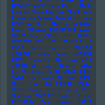
Martin Gore
Böttcher
Marusha
Marvin
Massive Attack
Rainwater
Massiv
Mavi
Max Goldt
Max
Phoenix
Max Giesinger
Herre
Max Romeo
Maxi Jazz
Maximilian
MC Conrad
Hecker
MBSounds
Meese
Melody's Echo Chamber
Mense Reents
Metallica
MF
Mesut Özil
Metal Hammer
Michael
Doom
Michael Hutchence
Jackson
Michael
Michael Kemner
Mick
Rother
Michael Stipe
Mick Harvey
Jagger
Mick Jones
Micki Meuser
Midge
Miles Davis
Miley
Ure
Mike Skinner
Cyrus
Mine
Mille Petrozza
Milli Vanilli
Moby
Mittekill
Ministry
Missy Elliott
Moderat
Modern Talking
Moe Jacksch
Mois
Moonriivr
Mola
Moog
Moritz von Oswald
Morrissey
Moses
Morton Feldman