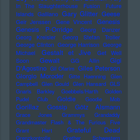
In The Slaughterhouse
Fusion
Future
Gary Glitter
Geese
Islands
Galliano
Genesis
Geir Jenssen
Gene Vincent
Genesis P-Orridge
Georg Danzer
Georg Kreisler
Georg Stefan Troller
George Clinton
George Harrison
George
Gestalt et Jive
Michael
Get Well
Gewalt
Gigi
Soon
GG Allin
D'Agostino
Giles Peterson
Gil Ofarim
Giorgio Moroder
Gitte Haenning
Glen
Campbell
Glen Gould
Glen Hansard
GLS
Gnarls Barkley
Goebbels/Harth
Golden
Goldie
Pudel Club
Goodie Mob
Gorillaz
Gossip
Götz Alsmann
Grace Jones
Grammys
Grandaddy
Grandmaster Flash & The Furious Five
Grateful Dead
Grant Hart
Grenzkontrolle
Grether Schwestern