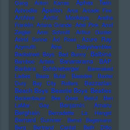
Aphex Twin
Gang
Anton Karras
Apsilon
Aphrodite
Arca
Arcade Fire
Archive
Arctic Monkeys
Aretha
Franklin
Ariana Grande
Ariel Pink
Arnd
Zeigler
Arno Schmitt
Arthur Gunter
Azure Ray
Astrid Sonne
Axl Rose
Azymuth
Ätna
Babyshambles
Balbina
Backstreet Boys
Bad Bunny
Bananarama
BAP
Bamboo Artists
Barbara Schöneberger
Barenaked
Ladies
Basia Bulat
Bassdee
Baxter
Bazzazian
Dury
Bay City Rollers
Beach Boys
Beastie Boys
Beatles
Beckenbauer
Bee Gees
Beirut
Ben
Benjamin Amaru
LaMar Gay
Berghain
Bernadette La Hengst
Bernard Sumner
Bernd Begemann
Berq
Bertrand Cantat
Beth Ditto