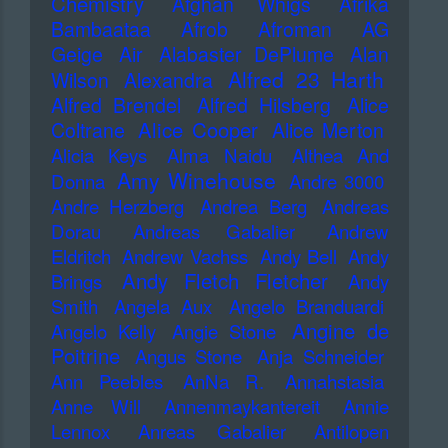
Chemistry
Afghan Whigs
Afrika
Bambaataa
Afrob
Afroman
AG
Geige
Air
Alabaster DePlume
Alan
Alfred 23 Harth
Wilson
Alexandra
Alfred Brendel
Alfred Hilsberg
Alice
Alice Cooper
Coltrane
Alice Merton
Alicia Keys
Alma Naidu
Althea And
Amy Winehouse
Donna
Andre 3000
Andre Herzberg
Andrea Berg
Andreas
Dorau
Andreas Gabalier
Andrew
Eldritch
Andrew Vachss
Andy Bell
Andy
Andy Fletch Fletcher
Brings
Andy
Smith
Angela Aux
Angelo Branduardi
Angine de
Angelo Kelly
Angie Stone
Poitrine
Angus Stone
Anja Schneider
Ann Peebles
AnNa R.
Annahstasia
Anne Will
Annenmaykantereit
Annie
Lennox
Anreas Gabalier
Antilopen