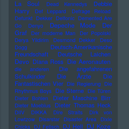
La Soul
Debbie
Dead Kennedys
Harry
Def Leppard
Defrage Reload
Defunkt
Dekker
Delfonic
Demented Are
Depeche Mode
Der
Go
Denyo
Graf
Der moderne Man
Der Popolski
Derya Yildirim
Desmond Dekker
Deso
Deutsch-Amerikanische
Dogg
Freundschaft
Deutsche Laichen
Devo
Die Aeronauten
Diana Ross
Die angefahrenen
die anderen
Die Ärzte
Schulkinder
Die
Fantastischen Vier
Die Regierung
Die
Die Sterne
Rhythmus Boys
Die Türen
Dieter Maschine Birr
Dieter Bohlen
Dieter Thomas Heck
Dieter Moebius
DiIV
DIKKA
Dire Straits
Dirk von
Lowtzow
Disarstar
Disaster Area
Dixie
DJ Koze
DJ Hell
Chicks
DJ Fetisch