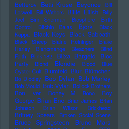
Betti Kruse
Beyonce
Betterov
Bill
Billie Eilish
Laswell
Bill Withers
Billy
Joel
Bim Sherman
Biosphere
Birth
Björk
Control
Bitchin Bajas
Black
Black Keys
Black Sabbath
Kappa
Black Sheep
Blaine Reininger
Blake
Harley
Blancmange
Bleachers
Blind
Blixa Bargeld
Bloc
Faith
Blink-182
Blondie
Party
Blond
Blood
Blue
Blur
Blumfeld
Blümchen
Oyster Cult
Bob Dylan
Bob Marley
Bo Diddley
Bob Vylan
Bob Mould
Bollock Brothers
Bon Iver
Boney M
Boy
Bono
Brian Eno
George
Brian James
Brian
Johnson
Brian Wilson
Brickhead
Britney Spears
Broken Social Scene
Bruce Springsteen
Bruno Mars