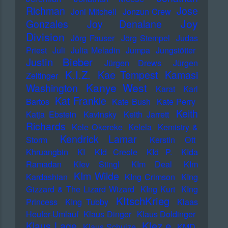
Richman
Jose
Joni Mitchell
Jonzun Crew
Joy
Gonzales
Joy Denalane
Division
Jörg Fauser
Jörg Stempel
Judas
Priest
Juli
Julia Meladin
Jumpa
Jungstötter
Justin Bieber
Jürgen Drews
Jürgen
K.I.Z.
Kae Tempest
Kamasi
Zeltinger
Kanye West
Washington
Karat
Karl
Kat Frankie
Bartos
Kate Bush
Kate Perry
Keith
Katja Ebstein
Kavinsky
Keith Jarrett
Richards
Kele Okereke
Kelela
Kemistry &
Kendrick Lamar
Storm
Kerstin Ott
Khruangbin
KI
KId Creole
KId P.
KIda
Ramadan
KIev Stingl
KIm Deal
KIm
KIm Wilde
Kardashian
KIng Crimson
KIng
Gizzard & The Lizard Wizard
KIng Kurt
KIng
KItschKrieg
Princess
KIng Tubby
Klaas
Heufer-Umlauf
Klaus Dinger
Klaus Doldinger
Klez.e
Klaus Lage
Klaus Schulze
KMD