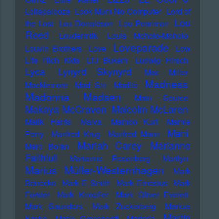
Lollapalooza
Look Mum No Computer
Lord of
Lou
the Lost
Lou Donaldson
Lou Pearlman
Reed
Loudermilk
Louis Moholo-Moholo
Loveparade
Louvin Brothers
Love
Low
Life Rich Kids
LTJ Bukem
Ludwig Hirsch
Lyca
Lynyrd Skynyrd
Mac Miller
Madness
Macklemore
Mad Sin
Madlib
Madonna
Madsen
Main Source
Makaya McCraven
Malcolm McLaren
Malik Harris
Malva
Mambo Kurt
Mamie
Mani
Perry
Manfred Krug
Manfred Mann
Mariah Carey
Marianne
Marc Bolan
Faithfull
Marianne Rosenberg
Marilyn
Marius Müller-Westernhagen
Mark
Benecke
Mark E Smith
Mark Ernestus
Mark
Forster
Mark Knopfler
Mark Oliver Everett
Mark Saunders
Mark Zuckerberg
Markus
Martin
Kavka
Marlo Grosshardt
Marteria