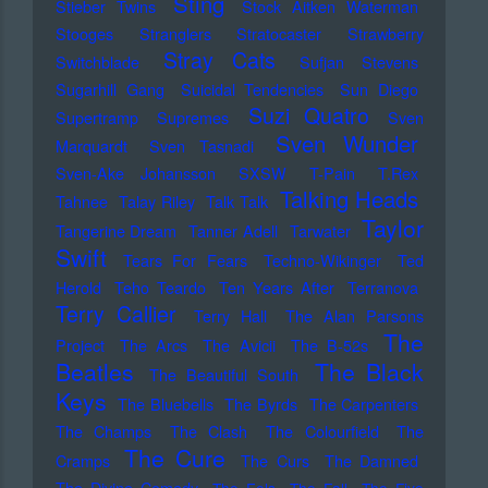
Sting
Stieber Twins
Stock Aitken Waterman
Stooges
Stranglers
Stratocaster
Strawberry
Stray Cats
Switchblade
Sufjan Stevens
Sugarhill Gang
Suicidal Tendencies
Sun Diego
Suzi Quatro
Supertramp
Supremes
Sven
Sven Wunder
Marquardt
Sven Tasnadi
Sven-Ake Johansson
SXSW
T-Pain
T.Rex
Talking Heads
Tahnee
Talay Riley
Talk Talk
Taylor
Tangerine Dream
Tanner Adell
Tarwater
Swift
Tears For Fears
Techno-Wikinger
Ted
Herold
Teho Teardo
Ten Years After
Terranova
Terry Callier
Terry Hall
The Alan Parsons
The
Project
The Arcs
The Avicii
The B-52s
Beatles
The Black
The Beautiful South
Keys
The Bluebells
The Byrds
The Carpenters
The Champs
The Clash
The Colourfield
The
The Cure
Cramps
The Curs
The Damned
The Divine Comedy