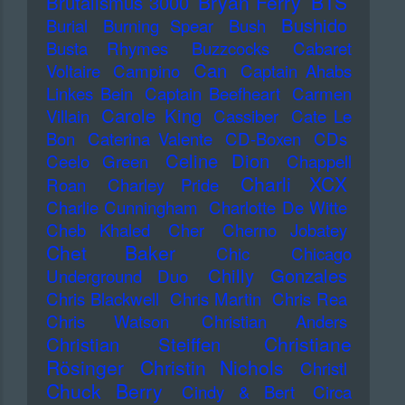
Bryan Ferry
BTS
Brutalismus 3000
Bushido
Burial
Burning Spear
Bush
Busta Rhymes
Buzzcocks
Cabaret
Can
Voltaire
Campino
Captain Ahabs
Linkes Bein
Captain Beefheart
Carmen
Carole King
Villain
Cassiber
Cate Le
Bon
Caterina Valente
CD-Boxen
CDs
Celine Dion
Ceelo Green
Chappell
Charli XCX
Roan
Charley Pride
Charlie Cunningham
Charlotte De Witte
Cheb Khaled
Cher
Cherno Jobatey
Chet Baker
Chic
Chicago
Chilly Gonzales
Underground Duo
Chris Blackwell
Chris Martin
Chris Rea
Chris Watson
Christian Anders
Christiane
Christian Steiffen
Rösinger
Christin Nichols
Christl
Chuck Berry
Cindy & Bert
Circa