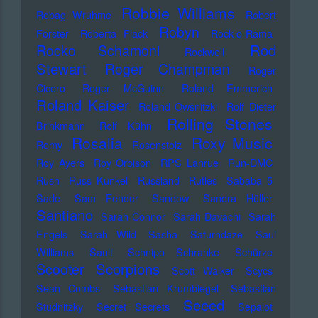
Robbie Williams
Robag Wruhme
Robert
Robyn
Forster
Roberta Flack
Rock-o-Rama
Rod
Rocko Schamoni
Rockwell
Stewart
Roger Champman
Roger
Cicero
Roger McGuinn
Roland Emmerich
Roland Kaiser
Roland Owsnitzki
Rolf Dieter
Rolling Stones
Brinkmann
Rolf Kühn
Rosalia
Roxy Music
Romy
Rosenstolz
Roy Ayers
Roy Orbison
RPS Lanrue
Run-DMC
Rush
Russ Kunkel
Russland
Rutles
Sababa 5
Sade
Sam Fender
Sandow
Sandra Hüller
Santiano
Sarah Connor
Sarah Davachi
Sarah
Engels
Sarah Wild
Sasha
Saturndaze
Saul
Williams
Sault
Schnipo Schranke
Schürze
Scorpions
Scooter
Scott Walker
Scycs
Sean Combs
Sebastian Krumbiegel
Sebastian
Seeed
Studnitzky
Secret Secrets
Sepalot