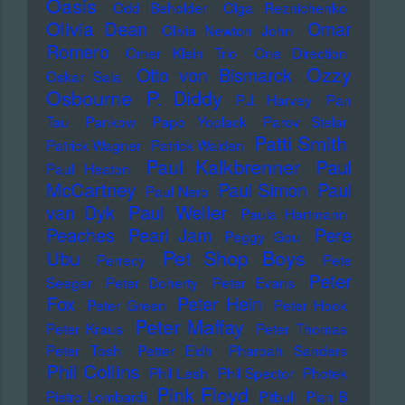
Oasis
Odd Beholder
Olga Reznichenko
Olivia Dean
Omar
Olivia Newton John
Romero
Omer Klein Trio
One Direction
Ozzy
Otto von Bismarck
Oskar Sala
Osbourne
P. Diddy
P.J. Harvey
Pan
Tau
Pankow
Papo Yoplack
Parov Stelar
Patti Smith
Patrick Wagner
Patrick Walden
Paul Kalkbrenner
Paul
Paul Heaton
McCartney
Paul Simon
Paul
Paul Nero
Paul Weller
van Dyk
Paula Hartmann
Pere
Peaches
Pearl Jam
Peggy Gou
Pet Shop Boys
Ubu
Perrecy
Pete
Peter
Seeger
Peter Doherty
Peter Evans
Fox
Peter Hein
Peter Green
Peter Hook
Peter Maffay
Peter Kraus
Peter Thomas
Peter Tosh
Petter Eldh
Pharoah Sanders
Phil Collins
Phil Lesh
Phil Spector
Photek
Pink Floyd
Pietro Lombardi
Pitbull
Plan B