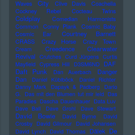
City
Waves
Clive Davis
Coachella
Cockney Rebel
Cocteau Twins
Coldplay
Comedian Harmonists
Common
Conny Plank
Cosmic Baby
Courtney Barnett
Cosmic Ear
CRASS
Crazy Horse
Crazy Town
Creedence Clearwater
Cream
Revival
Crutches
Curd Jürgens
Curtis
DAF
Mayfield
Cypress Hill
D3SM6ND
Daft Punk
Danger
Dan Auerbach
Dan
Daniel Küblböck
Daniel Richter
Danny Mark
Dapayk & Padberg
Dario
G.
Das mit den Blumen tut mir leid
Das
Paradies
Dascha Dauenhauer
Data Luv
Dave Ball
Dave Grohl
Dave Stewart
David Bowie
David Byrne
David
Crosby
David Gilmour
David Johansen
De
Dälek
David Lynch
David Thomas