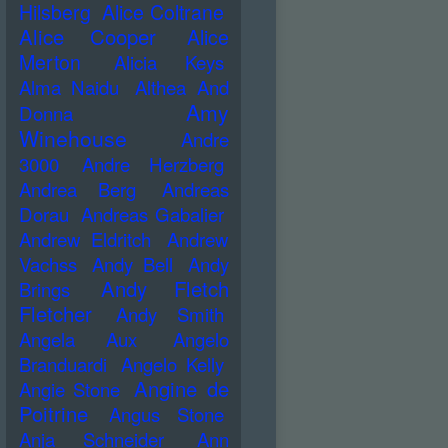
Hilsberg
Alice Coltrane
Alice Cooper
Alice
Merton
Alicia Keys
Alma Naidu
Althea And
Amy
Donna
Winehouse
Andre
3000
Andre Herzberg
Andrea Berg
Andreas
Dorau
Andreas Gabalier
Andrew Eldritch
Andrew
Vachss
Andy Bell
Andy
Andy Fletch
Brings
Fletcher
Andy Smith
Angela Aux
Angelo
Branduardi
Angelo Kelly
Angine de
Angie Stone
Poitrine
Angus Stone
Anja Schneider
Ann