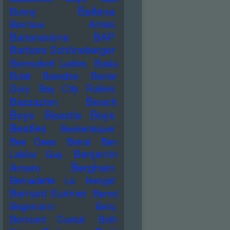
Balbina
Bunny
Bamboo Artists
Bananarama
BAP
Barbara Schöneberger
Barenaked Ladies
Basia
Bulat
Bassdee
Baxter
Dury
Bay City Rollers
Beach
Bazzazian
Boys
Beastie Boys
Beatles
Beckenbauer
Bee Gees
Beirut
Ben
Benjamin
LaMar Gay
Berghain
Amaru
Bernadette La Hengst
Bernard Sumner
Bernd
Begemann
Berq
Bertrand Cantat
Beth