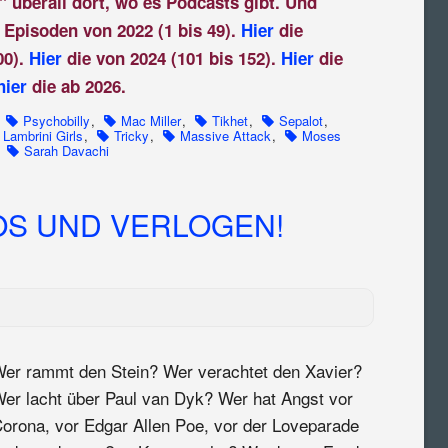
" überall dort, wo es Podcasts gibt. Und
 Episoden von 2022 (1 bis 49).
Hier
die
00).
Hier
die von 2024 (101 bis 152).
Hier
die
hier
die ab 2026.
,
Psychobilly
,
Mac Miller
,
Tikhet
,
Sepalot
,
 Lambrini Girls
,
Tricky
,
Massive Attack
,
Moses
,
Sarah Davachi
S UND VERLOGEN!
er rammt den Stein? Wer verachtet den Xavier?
er lacht über Paul van Dyk? Wer hat Angst vor
orona, vor Edgar Allen Poe, vor der Loveparade