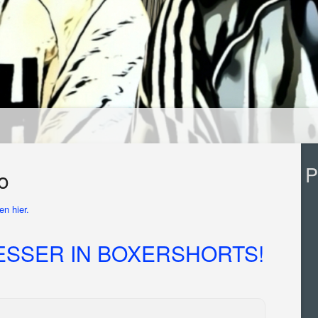
P
o
n hier.
SSER IN BOXERSHORTS!