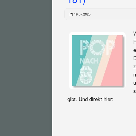
19.07.2025
W
R
e
D
z
n
u
s
gibt. Und direkt hier: