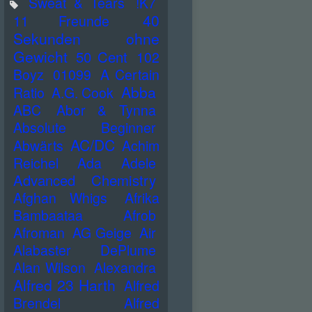
Sweat & Tears
!K7
40
11 Freunde
Sekunden ohne
Gewicht
50 Cent
102
Boyz
01099
A Certain
Abba
Ratio
A.G. Cook
ABC
Abor & Tynna
Absolute Beginner
AC/DC
Abwärts
Achim
Reichel
Ada
Adele
Advanced Chemistry
Afghan Whigs
Afrika
Bambaataa
Afrob
Afroman
AG Geige
Air
Alabaster DePlume
Alan Wilson
Alexandra
Alfred 23 Harth
Alfred
Brendel
Alfred