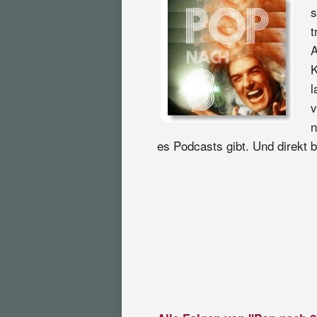
s
t
A
K
l
v
n
es Podcasts gibt. Und direkt be