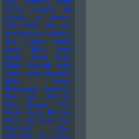
Betti
Betterov
Ditto
Kruse
Beyonce
Bill
Laswell
Bill Withers
Billie Eilish
Billy Joel
Bim Sherman
Biosphere
Birth Control
Bitchin
Björk
Bajas
Black
Black Keys
Kappa
Black Sabbath
Black
Sheep
Blaine Reininger
Blake Harley
Blancmange
Bleachers
Blind Faith
Blink-182
Blixa Bargeld
Bloc
Blondie
Party
Blond
Blood
Blue Oyster Cult
Blur
Blumfeld
Blümchen
Bo Diddley