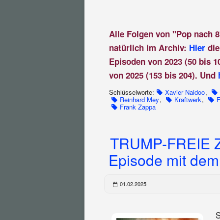
Alle Folgen von "Pop nach 8
natürlich im Archiv:
Hier
die
Episoden von 2023 (50 bis 1
von 2025 (153 bis 204). Und
Schlüsselworte:
Xavier Naidoo
,
Reinhard Mey
,
Kraftwerk
,
F
Frank Zappa
TRUMP-FREIE ZÄ
Episode mit dem
01.02.2025
S