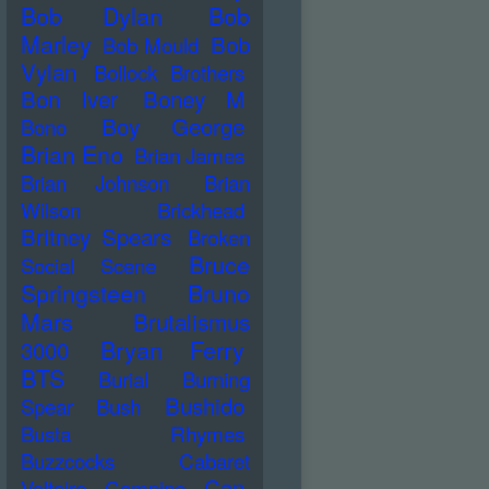
Bob Dylan
Bob
Marley
Bob
Bob Mould
Vylan
Bollock Brothers
Bon Iver
Boney M
Boy George
Bono
Brian Eno
Brian James
Brian Johnson
Brian
Wilson
Brickhead
Britney Spears
Broken
Bruce
Social Scene
Springsteen
Bruno
Mars
Brutalismus
Bryan Ferry
3000
BTS
Burial
Burning
Bushido
Spear
Bush
Busta Rhymes
Buzzcocks
Cabaret
Can
Voltaire
Campino