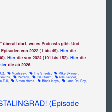
" überall dort, wo es Podcasts gibt. Und
 Episoden von 2022 (1 bis 49).
Hier
die
00).
Hier
die von 2024 (101 bis 152).
Hier
die
hier
die ab 2026.
U2
,
Morrissey
,
The Streets
,
Mike Skinner
,
Smiths
,
Perrecy
,
Gil Ofarim
,
Nils Keppel
,
o Tull
,
Simon Harris
,
Black Keys
,
Lana Del Rey
,
STALINGRAD! (Episode