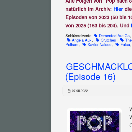
Alle Folgen von "Pop nach 8
natürlich im Archiv:
Hier
die
Episoden von 2023 (50 bis 1
von 2025 (153 bis 204). Und
Schlüsselworte:
Demented Are Go
Angela Aux
,
Crutches
,
The
Pelham
,
Xavier Naidoo
,
Falco
GESCHMACKLO
(Episode 16)
07.05.2022
W
W
C