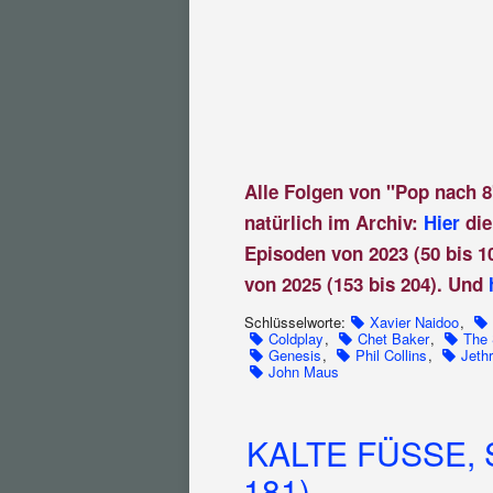
Alle Folgen von "Pop nach 8
natürlich im Archiv:
Hier
die
Episoden von 2023 (50 bis 1
von 2025 (153 bis 204). Und
Schlüsselworte:
Xavier Naidoo
,
Coldplay
,
Chet Baker
,
The 
Genesis
,
Phil Collins
,
Jethr
John Maus
KALTE FÜSSE, 
181)