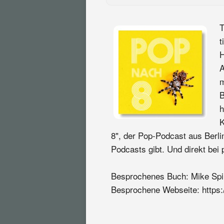
T
t
H
A
m
B
h
K
8", der Pop-Podcast aus Berli
Podcasts gibt. Und direkt bei 
Besprochenes Buch: Mike Spin
Besprochene Webseite: https://d