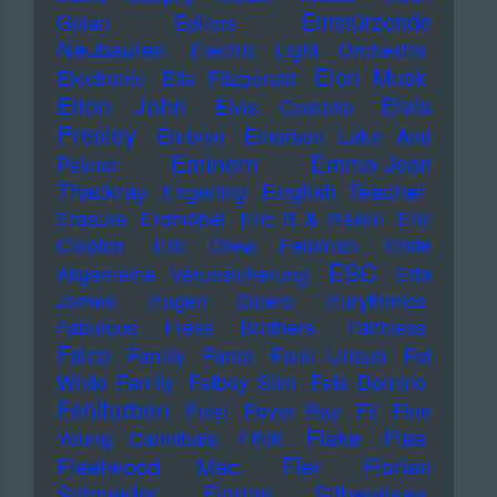
Einstürzende
Golan
Editors
Neubauten
Electric Light Orchestra
Elon Musk
Electronic
Ella Fitzgerald
Elton John
Elvis
Elvis Costello
Presley
Embryo
Emerson Lake And
Eminem
Emma-Jean
Palmer
Thackray
English Teacher
Engerling
Erasure
Erdmöbel
Eric B & Rakim
Eric
Clapton
Eric Drew Feldman
Erste
ESC
Allgemeine Verunsicherung
Etta
James
Eugen Cicero
Eurythmics
Fabulous Freak Brothers
Faithless
Falco
Family
Farce
Farin Urlaub
Fat
White Family
Fatboy Slim
Fats Domino
Fehlfarben
Feist
Fever Ray
Fil
Fine
Flake
Flea
Young Cannibals
FINK
Fler
Fleetwood Mac
Florian
Schneider
Florian Silbereisen