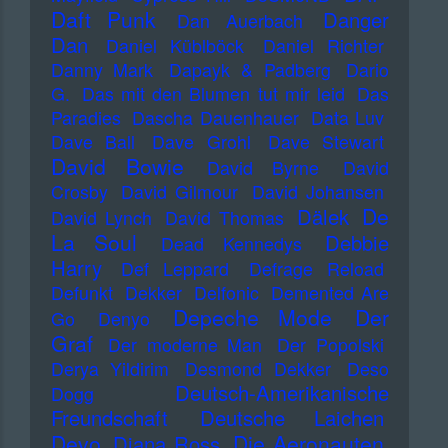
Daft Punk
Danger
Dan Auerbach
Dan
Daniel Küblböck
Daniel Richter
Danny Mark
Dapayk & Padberg
Dario
G.
Das mit den Blumen tut mir leid
Das
Paradies
Dascha Dauenhauer
Data Luv
Dave Ball
Dave Grohl
Dave Stewart
David Bowie
David Byrne
David
Crosby
David Gilmour
David Johansen
De
Dälek
David Lynch
David Thomas
La Soul
Debbie
Dead Kennedys
Harry
Def Leppard
Defrage Reload
Defunkt
Dekker
Delfonic
Demented Are
Depeche Mode
Der
Go
Denyo
Graf
Der moderne Man
Der Popolski
Derya Yildirim
Desmond Dekker
Deso
Deutsch-Amerikanische
Dogg
Freundschaft
Deutsche Laichen
Devo
Die Aeronauten
Diana Ross