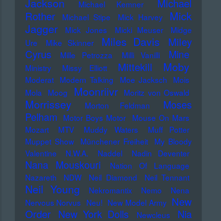
Jackson
Michael
Michael Kemner
Mick
Rother
Michael Stipe
Mick Harvey
Jagger
Mick Jones
Micki Meuser
Midge
Miles Davis
Miley
Ure
Mike Skinner
Cyrus
Mine
Mille Petrozza
Milli Vanilli
Moby
Mittekill
Ministry
Missy Elliott
Moderat
Modern Talking
Moe Jacksch
Mois
Moonriivr
Mola
Moog
Moritz von Oswald
Morrissey
Moses
Morton Feldman
Pelham
Motor Boys Motor
Mouse On Mars
Mozart
MTV
Muddy Waters
Muff Potter
Muppet Show
Münchener Freiheit
My Bloody
Valentine
N.W.A.
Naddel
Nadin Deventer
Nana Mouskouri
Nation Of Language
Nazareth
NDW
Neil Diamond
Neil Tennant
Neil Young
Nekromantix
Nemo
Nena
New
Nervous Norvus
Neu!
New Model Army
Order
New York Dolls
Nia
Newcleus