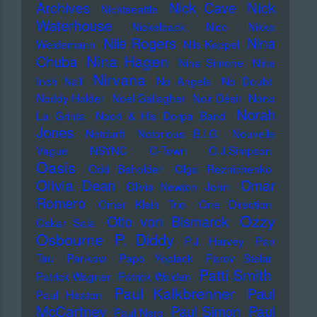
Nick
Archives
Nick Cave
Nichtseattle
Waterhouse
Nickelback
Nico
Nikko
Nile Rogers
Nina
Weidemann
Nils Keppel
Nina Hagen
Chuba
Nina Simone
Nine
Nirvana
Inch Nail
No Angels
No Doubt
Noddy Holder
Noel Gallagher
Noir Désir
Nono
Norah
La Grinta
Noori & His Dorpa Band
Jones
Notdurft
Notorious B.I.G.
Nouvelle
Vague
NSYNC
O-Town
O.J.Simpson
Oasis
Odd Beholder
Olga Reznichenko
Olivia Dean
Omar
Olivia Newton John
Romero
Omer Klein Trio
One Direction
Ozzy
Otto von Bismarck
Oskar Sala
Osbourne
P. Diddy
P.J. Harvey
Pan
Tau
Pankow
Papo Yoplack
Parov Stelar
Patti Smith
Patrick Wagner
Patrick Walden
Paul Kalkbrenner
Paul
Paul Heaton
McCartney
Paul Simon
Paul
Paul Nero