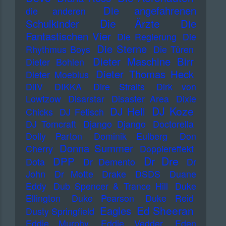
Die angefahrenen
die anderen
Die Ärzte
Schulkinder
Die
Fantastischen Vier
Die Regierung
Die
Die Sterne
Rhythmus Boys
Die Türen
Dieter Maschine Birr
Dieter Bohlen
Dieter Thomas Heck
Dieter Moebius
DiIV
DIKKA
Dire Straits
Dirk von
Lowtzow
Disarstar
Disaster Area
Dixie
DJ Koze
DJ Hell
Chicks
DJ Fetisch
DJ Tomcraft
Django Django
Doctorella
Dolly Parton
Dominik Eulberg
Don
Donna Summer
Cherry
Dopplereffekt
Dr Dre
DPP
Dota
Dr Demento
Dr
John
Dr Motte
Drake
DSDS
Duane
Eddy
Dub Spencer & Trance Hill
Duke
Ellington
Duke Pearson
Duke Reid
Ed Sheeran
Eagles
Dusty Springfield
Eddie Murphy
Eddie Vedder
Eden