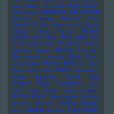
Rayk Goetze
Randy Weston
Ray Charles
Rechtsrock
Red Hot Chili
Reb Kennedy
Peppers
Reinhard Mey
Reggae
Reinhold Heil
Rezo
Rhythm & Sound
Ricardo
Richard
Villalobos
Richard Ashcroft
Hawley
Rick Astley
Richie Hawtin
Rick
Buckler
Ricky Gervais
Ricky Shayne
Riddim
Rihanna
Riechmann
Righeira
Ringo Starr
Rio Juhnke
Ritter Lean
Rio Reiser
Robbie Williams
Robag Wruhme
Robert
Robyn
Forster
Roberta Flack
Rock-o-Rama
Rod
Rocko Schamoni
Rockwell
Stewart
Roger Champman
Roger
Cicero
Roger McGuinn
Roland Emmerich
Roland Kaiser
Roland Owsnitzki
Rolf Dieter
Rolling Stones
Brinkmann
Rolf Kühn
Rosalia
Roxy Music
Romy
Rosenstolz