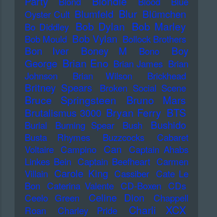
Blondie
Party
Blond
Blood
Blue
Blur
Blumfeld
Blümchen
Oyster Cult
Bob Dylan
Bob Marley
Bo Diddley
Bob Vylan
Bob Mould
Bollock Brothers
Bon Iver
Boney M
Boy
Bono
Brian Eno
George
Brian James
Brian
Johnson
Brian Wilson
Brickhead
Britney Spears
Broken Social Scene
Bruce Springsteen
Bruno Mars
Bryan Ferry
BTS
Brutalismus 3000
Bushido
Burial
Burning Spear
Bush
Busta Rhymes
Buzzcocks
Cabaret
Can
Voltaire
Campino
Captain Ahabs
Linkes Bein
Captain Beefheart
Carmen
Carole King
Villain
Cassiber
Cate Le
Bon
Caterina Valente
CD-Boxen
CDs
Celine Dion
Ceelo Green
Chappell
Charli XCX
Roan
Charley Pride