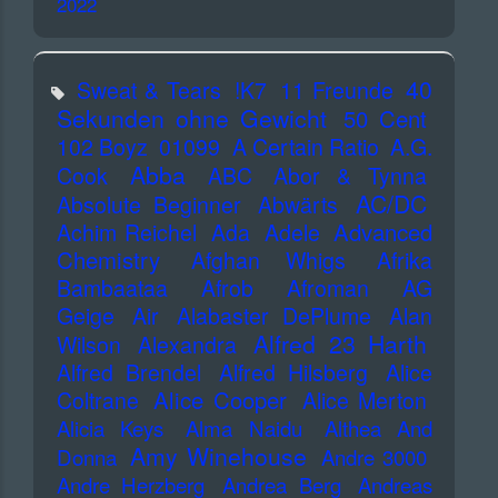
2022
40
Sweat & Tears
!K7
11 Freunde
Sekunden ohne Gewicht
50 Cent
102 Boyz
01099
A Certain Ratio
A.G.
Abba
Cook
ABC
Abor & Tynna
AC/DC
Absolute Beginner
Abwärts
Advanced
Achim Reichel
Ada
Adele
Chemistry
Afghan Whigs
Afrika
Bambaataa
Afrob
Afroman
AG
Geige
Air
Alabaster DePlume
Alan
Alfred 23 Harth
Wilson
Alexandra
Alfred Brendel
Alfred Hilsberg
Alice
Alice Cooper
Coltrane
Alice Merton
Alicia Keys
Alma Naidu
Althea And
Amy Winehouse
Donna
Andre 3000
Andre Herzberg
Andrea Berg
Andreas