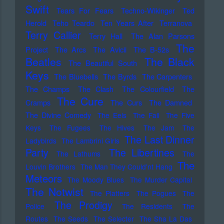
Swift
Tears For Fears
Techno-Wikinger
Ted
Herold
Teho Teardo
Ten Years After
Terranova
Terry Callier
Terry Hall
The Alan Parsons
The
Project
The Arcs
The Avicii
The B-52s
Beatles
The Black
The Beautiful South
Keys
The Bluebells
The Byrds
The Carpenters
The Champs
The Clash
The Colourfield
The
The Cure
Cramps
The Curs
The Damned
The Divine Comedy
The Eels
The Fall
The Five
Keys
The Fugees
The Hives
The Jam
The
The Last Dinner
Ladybirds
The Lambrini Girls
Party
The Libertines
The Lathums
The
The
Louvin Brothers
The Man They Could'nt Hang
Meteors
The Moody Blues
The Murder Capital
The Notwist
The Platters
The Pogues
The
The Prodigy
Police
The Residents
The
Routes
The Seeds
The Selecter
The Sha La Das