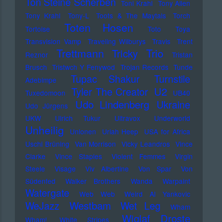
Ton Steine Scherben
Toni Krahl
Tony Allen
Tony Krahl
Tony-L
Toots & The Maytals
Torch
Toten Hosen
Tortoise
Toto
Toya
Transvision Vamp
Traveling Wilburys
Travis
Trent
Trettmann
Trio
Tricky
Reznor
Tristan
Brusch
Tristwch Y Fenywod
Trojan Records
Tunde
Tupac Shakur
Turnstile
Adebimpe
U2
Tyler The Creator
Tuxedomoon
UB40
Udo Lindenberg
Ukraine
Udo Jürgens
UKW
Ulrich Tukur
Ultravox
Underworld
Unheilig
Unionen
Uriah Heep
USA for Africa
Uschi Brüning
Van Morrison
Vicky Leandros
Vince
Clarke
Vince Staples
Violent Femmes
Virgin
Steele
Visage
Viv Albertine
Von Spar
Von
Südenfed
Walker Brothers
Wanda
Warpaint
Watergate
Web Web
Weird Al Yankovic
Westbam
WeJazz
Wet Leg
Wham
Wiglaf Droste
Wham!
White Stripes