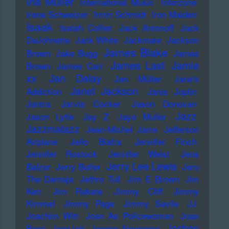
Ina Müller
International Music
Interzone
Irene Schweizer
Irmin Schmidt
Iron Maiden
Isaak
Isaiah Collier
Jack Antonoff
Jack
DeJohnette
Jack White
Jackmate
Jackson
James Blake
Brown
Jake Bugg
James
James Last
Jamie
Brown
James Carr
xx
Jan Delay
Jan Müller
Jane's
Janet Jackson
Addiction
Janis Joplin
Jantra
Jarvis Cocker
Jason Donovan
Jazz
Jason Lytle
Jay Z
Jaye Muller
Jazzmatazz
Jean-Michel Jarre
Jefferson
Airplane
Jello Biafra
Jennifer Finch
Jennifer Rostock
Jennifer Weist
Jens
Jerry Lee Lewis
Balzer
Jerry Butler
Jeru
The Damaja
Jethro Tull
Jim E Brown
Jim
Kerr
Jim Rakete
Jimmy Cliff
Jimmy
Kimmel
Jimmy Page
Jimmy Savile
JJ
Joachim Witt
Joan As Policewoman
Joan
Jochen
Baez
JoanJett
Joanna Newsome