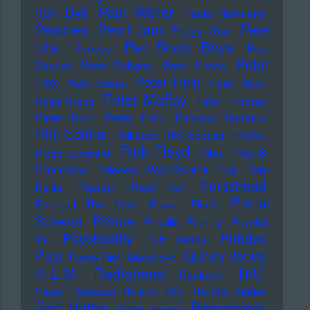
Paul Weller
van Dyk
Paula Hartmann
Pere
Peaches
Pearl Jam
Peggy Gou
Pet Shop Boys
Ubu
Perrecy
Pete
Peter
Seeger
Peter Doherty
Peter Evans
Fox
Peter Hein
Peter Green
Peter Hook
Peter Maffay
Peter Kraus
Peter Thomas
Peter Tosh
Petter Eldh
Pharoah Sanders
Phil Collins
Phil Lesh
Phil Spector
Photek
Pink Floyd
Pietro Lombardi
Pitbull
Plan B
Plasmatics
Polecats
Poly Styrene
Pop
Pop-
Portishead
Kultur
Popcorn
Popol Vuh
Primal
Portugal The Man
Power Plush
Prince
Scream
Priscilla Presley
Psychic
Psychobilly
Puhdys
TV
Puff Daddy
Pulp
Quincy Jones
Pussy Riot
Questlove
Radiohead
R.E.M.
RAF
Raekwon
Rage
Rahsaan Roland Kirk
Rainald Grebe
Ralf Hütter
Rammstein
Ralph Heidel