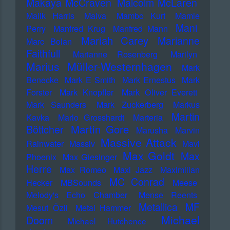
Makaya McCraven
Malcolm McLaren
Malik Harris
Malva
Mambo Kurt
Mamie
Mani
Perry
Manfred Krug
Manfred Mann
Mariah Carey
Marianne
Marc Bolan
Faithfull
Marianne Rosenberg
Marilyn
Marius Müller-Westernhagen
Mark
Benecke
Mark E Smith
Mark Ernestus
Mark
Forster
Mark Knopfler
Mark Oliver Everett
Mark Saunders
Mark Zuckerberg
Markus
Martin
Kavka
Marlo Grosshardt
Marteria
Martin Gore
Böttcher
Marusha
Marvin
Massive Attack
Rainwater
Massiv
Mavi
Max Goldt
Max
Phoenix
Max Giesinger
Herre
Max Romeo
Maxi Jazz
Maximilian
MC Conrad
Hecker
MBSounds
Meese
Melody's Echo Chamber
Mense Reents
Metallica
MF
Mesut Özil
Metal Hammer
Michael
Doom
Michael Hutchence