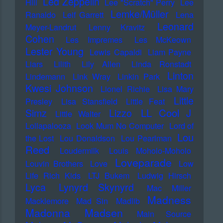
Led Zeppelin
Hill
Lee "Scratch" Perry
Lee
Lemke/Müller
Ranaldo
Leif Garrett
Lena
Leonard
Meyer-Landrut
Lenny Kravitz
Cohen
Les Impremes
Les McKeown
Lester Young
Lewis Capaldi
Liam Payne
Liars
Lilith
Lily Allen
Linda Ronstadt
Linton
Lindemann
Link Wray
Linkin Park
Kwesi Johnson
Lionel Richie
Lisa Mary
Little
Presley
Lisa Stansfield
Little Feat
LL Cool J
Simz
Lizzo
Little Walter
Lollapalooza
Look Mum No Computer
Lord of
Lou
the Lost
Lou Donaldson
Lou Pearlman
Reed
Loudermilk
Louis Moholo-Moholo
Loveparade
Louvin Brothers
Love
Low
Life Rich Kids
LTJ Bukem
Ludwig Hirsch
Lyca
Lynyrd Skynyrd
Mac Miller
Madness
Macklemore
Mad Sin
Madlib
Madonna
Madsen
Main Source