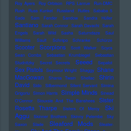
Roy Ayers
Roy Orbison
RPS Lanrue
Run-DMC
Rush
Russ Kunkel
Russland
Rutles
Sababa 5
Sade
Sam Fender
Sandow
Sandra Hüller
Santiano
Sarah Connor
Sarah Davachi
Sarah
Engels
Sarah Wild
Sasha
Saturndaze
Saul
Williams
Sault
Schnipo Schranke
Schürze
Scorpions
Scooter
Scott Walker
Scycs
Sean Combs
Sebastian Krumbiegel
Sebastian
Seeed
Studnitzky
Secret Secrets
Sepalot
Sex Pistols
Shane
Seymour Wright
Shaggy
MacGowan
Shirin
Shania Twain
Shellac
David
Sido
Silbermond
Silent Servant
Simina
Simple Minds
Grigoriu
Simon Harris
Sinead
Sister
O'Connor
Siouxsie And The Banshees
Ski
Rosetta Tharpe
Sisters Of Mercy
Aggu
Skinner Brothers
Skinny Pelembe
Sky
Sleaford Mods
Saxon
Slade
Sleater-