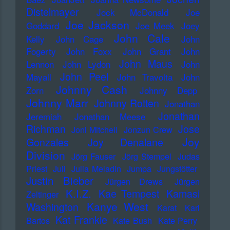
Distelmayer
Jock McDonald
Joe
Joe Jackson
Goddard
Joe Meek
Joey
John Cale
Kelly
John Cage
John
Fogerty
John Foxx
John Grant
John
John Maus
Lennon
John Lydon
John
John Peel
Mayall
John Travolta
John
Johnny Cash
Zorn
Johnny Depp
Johnny Marr
Johnny Rotten
Jonathan
Jonathan
Jeremiah
Jonathan Meese
Richman
Jose
Joni Mitchell
Jonzun Crew
Joy
Gonzales
Joy Denalane
Division
Jörg Fauser
Jörg Stempel
Judas
Priest
Juli
Julia Meladin
Jumpa
Jungstötter
Justin Bieber
Jürgen Drews
Jürgen
K.I.Z.
Kae Tempest
Kamasi
Zeltinger
Kanye West
Washington
Karat
Karl
Kat Frankie
Bartos
Kate Bush
Kate Perry