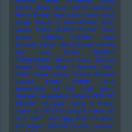
Juhnke
Harald Lesch
Hard-Fi
Harmonia
Harry Styles
Hasil Adkins
Hattler
Hazel
Brugger
Heaven 17
Heiner Pudelko
Heino
Heinz Rudolf Kunze
Heintje
Heinz
Helene Fischer
Schenk
Helge
Schneider
Helmet
Helmut Schmidt
Henning
Herbert
May
Henry Rollins
Grönemeyer
Herman Brood
Hermeto
Pascoal
HipHop Made in Germany
Hitler
Hitster
Holger Czukay
Honolulu Mountain
Horst Lichter
Daffodils
Horst
Weidenmüller
Hot Chip
Hotel Rimini
Howard Carpendale
Howlin Wolf
HP
Baxxter
HR Giger
Humpe & Humpe
Ian Dury
Hüsker Dü
Ibiza Final Boss
Ice
Iggy Pop
Ice-T
Cube
Ideal
Ike White
Ikkimel
Ikke Hüftgold
Il Civetto
Ina Deter