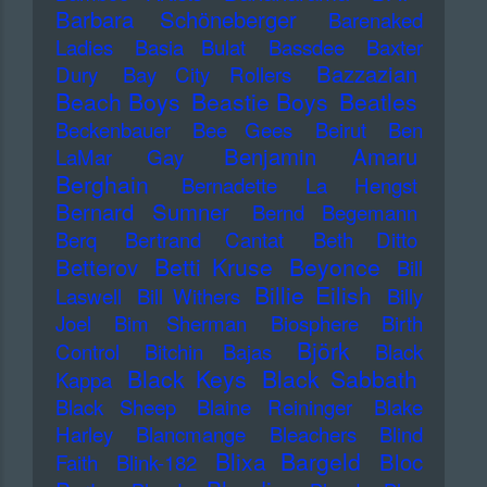
Barbara Schöneberger
Barenaked
Ladies
Basia Bulat
Bassdee
Baxter
Bazzazian
Dury
Bay City Rollers
Beach Boys
Beastie Boys
Beatles
Beckenbauer
Bee Gees
Beirut
Ben
Benjamin Amaru
LaMar Gay
Berghain
Bernadette La Hengst
Bernard Sumner
Bernd Begemann
Berq
Bertrand Cantat
Beth Ditto
Betti Kruse
Beyonce
Betterov
Bill
Billie Eilish
Laswell
Bill Withers
Billy
Joel
Bim Sherman
Biosphere
Birth
Björk
Control
Bitchin Bajas
Black
Black Keys
Black Sabbath
Kappa
Black Sheep
Blaine Reininger
Blake
Harley
Blancmange
Bleachers
Blind
Blixa Bargeld
Bloc
Faith
Blink-182