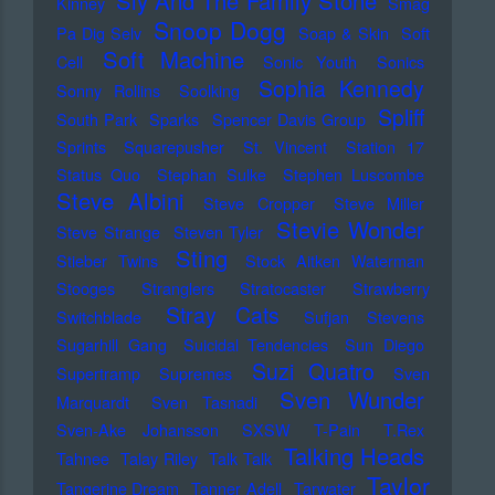
Sly And The Family Stone
Kinney
Smag
Snoop Dogg
Pa Dig Selv
Soap & Skin
Soft
Soft Machine
Cell
Sonic Youth
Sonics
Sophia Kennedy
Sonny Rollins
Soolking
Spliff
South Park
Sparks
Spencer Davis Group
Sprints
Squarepusher
St. Vincent
Station 17
Status Quo
Stephan Sulke
Stephen Luscombe
Steve Albini
Steve Cropper
Steve Miller
Stevie Wonder
Steve Strange
Steven Tyler
Sting
Stieber Twins
Stock Aitken Waterman
Stooges
Stranglers
Stratocaster
Strawberry
Stray Cats
Switchblade
Sufjan Stevens
Sugarhill Gang
Suicidal Tendencies
Sun Diego
Suzi Quatro
Supertramp
Supremes
Sven
Sven Wunder
Marquardt
Sven Tasnadi
Sven-Ake Johansson
SXSW
T-Pain
T.Rex
Talking Heads
Tahnee
Talay Riley
Talk Talk
Taylor
Tangerine Dream
Tanner Adell
Tarwater