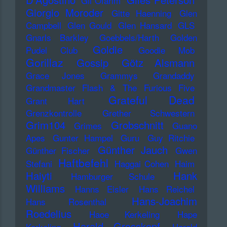
Gil Ofarim
Giorgio Moroder
Gitte Haenning
Glen
Campbell
Glen Gould
Glen Hansard
GLS
Gnarls Barkley
Goebbels/Harth
Golden
Goldie
Pudel Club
Goodie Mob
Gorillaz
Gossip
Götz Alsmann
Grace Jones
Grammys
Grandaddy
Grandmaster Flash & The Furious Five
Grateful Dead
Grant Hart
Grenzkontrolle
Grether Schwestern
Grim104
Grobschnitt
Grimes
Guano
Apes
Gunter Hampel
Guru
Guy Ritchie
Günther Jauch
Günther Fischer
Gwen
Haftbefehl
Stefani
Haggai Cohen
Haim
Haiyti
Hank
Hamburger Schule
Williams
Hanns Eisler
Hans Reichel
Hans-Joachim
Hans Rosenthal
Roedelius
Haoe Kerkeling
Hape
Harald Grosskopf
Kerkeling
Harald