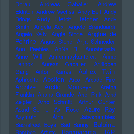
Dorau
Andreas Gabalier
Andrew
Eldritch
Andrew Vachss
Andy Bell
Andy
Andy Fletch Fletcher
Brings
Andy
Smith
Angela Aux
Angelo Branduardi
Angine de
Angelo Kelly
Angie Stone
Poitrine
Angus Stone
Anja Schneider
Ann Peebles
AnNa R.
Annahstasia
Anne Will
Annenmaykantereit
Annie
Lennox
Anreas Gabalier
Antilopen
Aphex Twin
Gang
Anton Karras
Apsilon
Aphrodite
Arca
Arcade Fire
Archive
Arctic Monkeys
Aretha
Franklin
Ariana Grande
Ariel Pink
Arnd
Zeigler
Arno Schmitt
Arthur Gunter
Azure Ray
Astrid Sonne
Axl Rose
Azymuth
Ätna
Babyshambles
Balbina
Backstreet Boys
Bad Bunny
Bananarama
BAP
Bamboo Artists