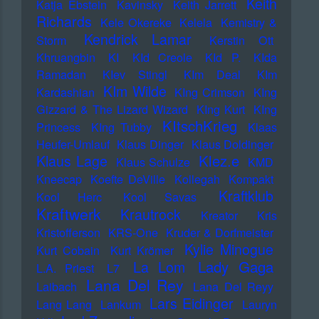
Keith
Katja Ebstein
Kavinsky
Keith Jarrett
Richards
Kele Okereke
Kelela
Kemistry &
Kendrick Lamar
Storm
Kerstin Ott
Khruangbin
KI
KId Creole
KId P.
KIda
Ramadan
KIev Stingl
KIm Deal
KIm
KIm Wilde
Kardashian
KIng Crimson
KIng
Gizzard & The Lizard Wizard
KIng Kurt
KIng
KItschKrieg
Princess
KIng Tubby
Klaas
Heufer-Umlauf
Klaus Dinger
Klaus Doldinger
Klez.e
Klaus Lage
Klaus Schulze
KMD
Kneecap
Koefte DeVille
Kollegah
Kompakt
Kraftklub
Kool Herc
Kool Savas
Kraftwerk
Krautrock
Kreator
Kris
Kristofferson
KRS-One
Kruder & Dorfmeister
Kylie Minogue
Kurt Cobain
Kurt Krömer
Lady Gaga
La Lom
L.A. Priest
L7
Lana Del Rey
Laibach
Lana Del Reyy
Lars Eidinger
Lang Lang
Lankum
Lauryn