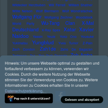
Wildecker Herzbuben
Will Ferrell
William Shatner
Willie Nelson
Wolf Biermann
Wolf Wondratschek
Wolfgang Flür
Wolfgang Zechner
Woodstock
Wu-Tang Clan
X-Mal
World Party
Xatar
Xavier
Deutschland
X-Ray Spex
Naidoo
Yassin
Yeule
Yoko Ono
Yousuke
Yungblud
Yukimatsu
Yves Tumor
Z-Pain
Zah1de
Zach Condon
Zaho De Sagazan
Zoh Amba
Zartmann
Zaz
Zick Zack Records
Zombies
Zoot Money
Zugezogen Maskulin
Hinweis:
Um unsere Webseite optimal zu gestalten und
fortlaufend verbessern zu können, verwenden wir
Cookies. Durch die weitere Nutzung der Webseite
RSS Feed
stimmen Sie der Verwendung von Cookies zu. Weitere
Informationen zu Cookies erhalten Sie in unserer
Datenschutzerklärung
.
Pop nach 8 unterstützen?
Gelesen und akzeptiert