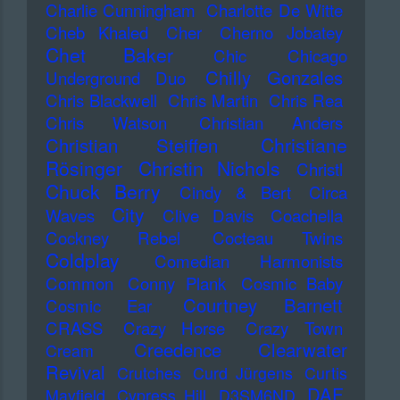
Charlie Cunningham
Charlotte De Witte
Cheb Khaled
Cher
Cherno Jobatey
Chet Baker
Chic
Chicago
Chilly Gonzales
Underground Duo
Chris Blackwell
Chris Martin
Chris Rea
Chris Watson
Christian Anders
Christiane
Christian Steiffen
Rösinger
Christin Nichols
Christl
Chuck Berry
Cindy & Bert
Circa
City
Waves
Clive Davis
Coachella
Cockney Rebel
Cocteau Twins
Coldplay
Comedian Harmonists
Common
Conny Plank
Cosmic Baby
Courtney Barnett
Cosmic Ear
CRASS
Crazy Horse
Crazy Town
Creedence Clearwater
Cream
Revival
Crutches
Curd Jürgens
Curtis
DAF
Mayfield
Cypress Hill
D3SM6ND