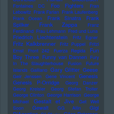
Foo Fighters
Fontaines DC
Fran
Lebowitz
Frank Farian
Frank Laufenberg
Frank Sinatra
Frank
Frank Ocean
Frank Zappa
Spilker
Franz
Ferdinand
Frau Lehmann
Fred und Luna
Friedrich Liechtenstein
Fritz Egner
Fritz Kalkbrenner
Fritz Puppel
Fritzi
Fun
Ernst
Front 242
Fuerza Regida
Boy Three
Funny van Dannen
Fury
In The Slaughterhouse
Fusion
Future
Gary Glitter
Geese
Islands
Galliano
Genesis
Geir Jenssen
Gene Vincent
Genesis P-Orridge
Georg Danzer
Georg Kreisler
Georg Stefan Troller
George Clinton
George Harrison
George
Gestalt et Jive
Michael
Get Well
Gewalt
Gigi
Soon
GG Allin
D'Agostino
Giles Peterson