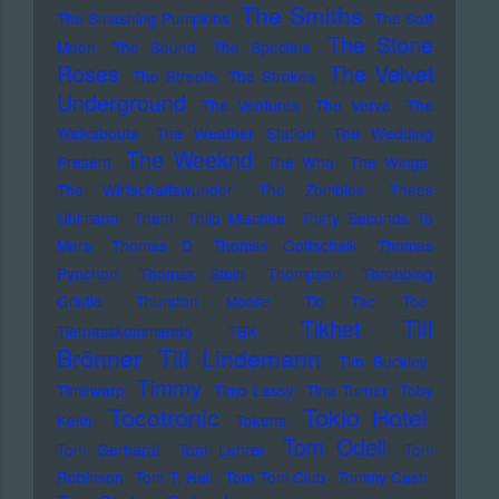
The Smiths
The Smashing Pumpkins
The Soft
The Stone
Moon
The Sound
The Specials
Roses
The Velvet
The Streets
The Strokes
Underground
The Ventures
The Verve
The
Walkabouts
The Weather Station
The Wedding
The Weeknd
Present
The Who
The Wings
The Wirtschaftswunder
The Zombies
Thees
Uhlmann
Them
Thilo Mischke
Thirty Seconds To
Mars
Thomas D
Thomas Gottschalk
Thomas
Pynchon
Thomas Stein
Thompson
Throbbing
Gristle
Thurston Moore
Tic Tac Toe
Till
Tikhet
Tiefbasskommando TBK
Brönner
Till Lindemann
Tim Buckley
Timmy
Timewarp
Timo Lassy
Tina Turner
Toby
Tocotronic
Tokio Hotel
Keith
Tokens
Tom Odell
Tom Gerhardt
Tom Lehrer
Tom
Robinson
Tom T. Hall
Tom Tom Club
Tommy Cash