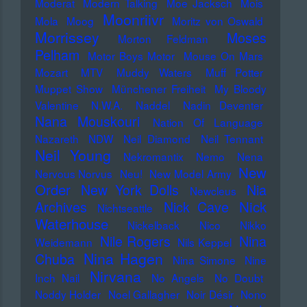
Moderat
Modern Talking
Moe Jacksch
Mois
Moonriivr
Mola
Moog
Moritz von Oswald
Morrissey
Moses
Morton Feldman
Pelham
Motor Boys Motor
Mouse On Mars
Mozart
MTV
Muddy Waters
Muff Potter
Muppet Show
Münchener Freiheit
My Bloody
Valentine
N.W.A.
Naddel
Nadin Deventer
Nana Mouskouri
Nation Of Language
Nazareth
NDW
Neil Diamond
Neil Tennant
Neil Young
Nekromantix
Nemo
Nena
New
Nervous Norvus
Neu!
New Model Army
Order
New York Dolls
Nia
Newcleus
Nick
Archives
Nick Cave
Nichtseattle
Waterhouse
Nickelback
Nico
Nikko
Nile Rogers
Nina
Weidemann
Nils Keppel
Nina Hagen
Chuba
Nina Simone
Nine
Nirvana
Inch Nail
No Angels
No Doubt
Noddy Holder
Noel Gallagher
Noir Désir
Nono