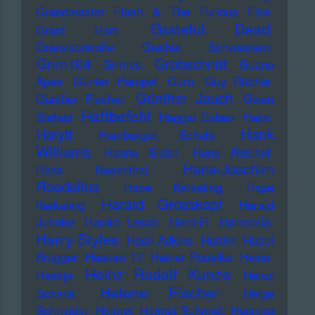
Grandmaster Flash & The Furious Five
Grateful Dead
Grant Hart
Grenzkontrolle
Grether Schwestern
Grim104
Grobschnitt
Grimes
Guano
Apes
Gunter Hampel
Guru
Guy Ritchie
Günther Jauch
Günther Fischer
Gwen
Haftbefehl
Stefani
Haggai Cohen
Haim
Haiyti
Hank
Hamburger Schule
Williams
Hanns Eisler
Hans Reichel
Hans-Joachim
Hans Rosenthal
Roedelius
Haoe Kerkeling
Hape
Harald Grosskopf
Kerkeling
Harald
Juhnke
Harald Lesch
Hard-Fi
Harmonia
Harry Styles
Hasil Adkins
Hattler
Hazel
Brugger
Heaven 17
Heiner Pudelko
Heino
Heinz Rudolf Kunze
Heintje
Heinz
Helene Fischer
Schenk
Helge
Schneider
Helmet
Helmut Schmidt
Henning