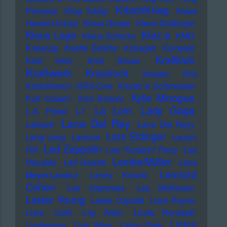
KItschKrieg
Princess
KIng Tubby
Klaas
Heufer-Umlauf
Klaus Dinger
Klaus Doldinger
Klez.e
Klaus Lage
Klaus Schulze
KMD
Kneecap
Koefte DeVille
Kollegah
Kompakt
Kraftklub
Kool Herc
Kool Savas
Kraftwerk
Krautrock
Kreator
Kris
Kristofferson
KRS-One
Kruder & Dorfmeister
Kylie Minogue
Kurt Cobain
Kurt Krömer
Lady Gaga
La Lom
L.A. Priest
L7
Lana Del Rey
Laibach
Lana Del Reyy
Lars Eidinger
Lang Lang
Lankum
Lauryn
Led Zeppelin
Hill
Lee "Scratch" Perry
Lee
Lemke/Müller
Ranaldo
Leif Garrett
Lena
Leonard
Meyer-Landrut
Lenny Kravitz
Cohen
Les Impremes
Les McKeown
Lester Young
Lewis Capaldi
Liam Payne
Liars
Lilith
Lily Allen
Linda Ronstadt
Linton
Lindemann
Link Wray
Linkin Park