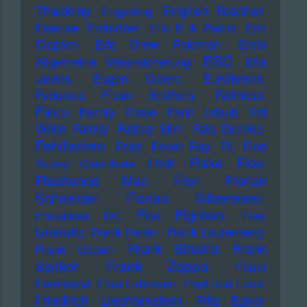
Thackray
English Teacher
Engerling
Erasure
Erdmöbel
Eric B & Rakim
Eric
Clapton
Eric Drew Feldman
Erste
ESC
Allgemeine Verunsicherung
Etta
James
Eugen Cicero
Eurythmics
Fabulous Freak Brothers
Faithless
Falco
Family
Farce
Farin Urlaub
Fat
White Family
Fatboy Slim
Fats Domino
Fehlfarben
Feist
Fever Ray
Fil
Fine
Flake
Flea
Young Cannibals
FINK
Fler
Fleetwood Mac
Florian
Schneider
Florian Silbereisen
Foo Fighters
Fontaines DC
Fran
Lebowitz
Frank Farian
Frank Laufenberg
Frank Sinatra
Frank
Frank Ocean
Frank Zappa
Spilker
Franz
Ferdinand
Frau Lehmann
Fred und Luna
Friedrich Liechtenstein
Fritz Egner