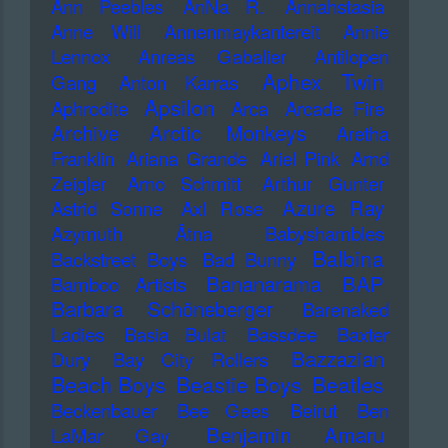
Ann Peebles
AnNa R.
Annahstasia
Anne Will
Annenmaykantereit
Annie
Lennox
Anreas Gabalier
Antilopen
Aphex Twin
Gang
Anton Karras
Apsilon
Aphrodite
Arca
Arcade Fire
Archive
Arctic Monkeys
Aretha
Franklin
Ariana Grande
Ariel Pink
Arnd
Zeigler
Arno Schmitt
Arthur Gunter
Azure Ray
Astrid Sonne
Axl Rose
Azymuth
Ätna
Babyshambles
Balbina
Backstreet Boys
Bad Bunny
Bananarama
BAP
Bamboo Artists
Barbara Schöneberger
Barenaked
Ladies
Basia Bulat
Bassdee
Baxter
Bazzazian
Dury
Bay City Rollers
Beach Boys
Beastie Boys
Beatles
Beckenbauer
Bee Gees
Beirut
Ben
Benjamin Amaru
LaMar Gay