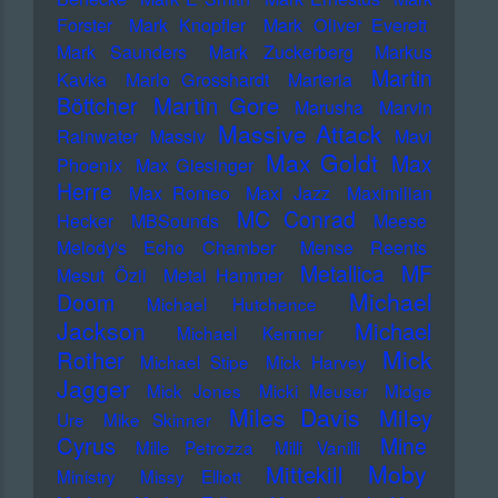
Forster
Mark Knopfler
Mark Oliver Everett
Mark Saunders
Mark Zuckerberg
Markus
Martin
Kavka
Marlo Grosshardt
Marteria
Martin Gore
Böttcher
Marusha
Marvin
Massive Attack
Rainwater
Massiv
Mavi
Max Goldt
Max
Phoenix
Max Giesinger
Herre
Max Romeo
Maxi Jazz
Maximilian
MC Conrad
Hecker
MBSounds
Meese
Melody's Echo Chamber
Mense Reents
Metallica
MF
Mesut Özil
Metal Hammer
Michael
Doom
Michael Hutchence
Jackson
Michael
Michael Kemner
Mick
Rother
Michael Stipe
Mick Harvey
Jagger
Mick Jones
Micki Meuser
Midge
Miles Davis
Miley
Ure
Mike Skinner
Cyrus
Mine
Mille Petrozza
Milli Vanilli
Moby
Mittekill
Ministry
Missy Elliott