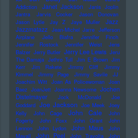
Janet Jackson
Addiction
Janis Joplin
Jantra
Jarvis Cocker
Jason Donovan
Jazz
Jason Lytle
Jay Z
Jaye Muller
Jazzmatazz
Jean-Michel Jarre
Jefferson
Airplane
Jello Biafra
Jennifer Finch
Jennifer Rostock
Jennifer Weist
Jens
Jerry Lee Lewis
Balzer
Jerry Butler
Jeru
The Damaja
Jethro Tull
Jim E Brown
Jim
Kerr
Jim Rakete
Jimmy Cliff
Jimmy
Kimmel
Jimmy Page
Jimmy Savile
JJ
Joachim Witt
Joan As Policewoman
Joan
Jochen
Baez
JoanJett
Joanna Newsome
Distelmayer
Jock McDonald
Joe
Joe Jackson
Goddard
Joe Meek
Joey
John Cale
Kelly
John Cage
John
Fogerty
John Foxx
John Grant
John
John Maus
Lennon
John Lydon
John
John Peel
Mayall
John Travolta
John