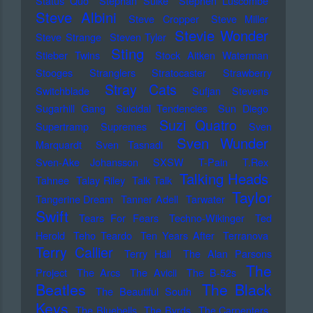
Status Quo
Stephan Sulke
Stephen Luscombe
Steve Albini
Steve Cropper
Steve Miller
Stevie Wonder
Steve Strange
Steven Tyler
Sting
Stieber Twins
Stock Aitken Waterman
Stooges
Stranglers
Stratocaster
Strawberry
Stray Cats
Switchblade
Sufjan Stevens
Sugarhill Gang
Suicidal Tendencies
Sun Diego
Suzi Quatro
Supertramp
Supremes
Sven
Sven Wunder
Marquardt
Sven Tasnadi
Sven-Ake Johansson
SXSW
T-Pain
T.Rex
Talking Heads
Tahnee
Talay Riley
Talk Talk
Taylor
Tangerine Dream
Tanner Adell
Tarwater
Swift
Tears For Fears
Techno-Wikinger
Ted
Herold
Teho Teardo
Ten Years After
Terranova
Terry Callier
Terry Hall
The Alan Parsons
The
Project
The Arcs
The Avicii
The B-52s
Beatles
The Black
The Beautiful South
Keys
The Bluebells
The Byrds
The Carpenters