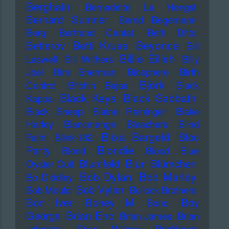
Berghain
Bernadette La Hengst
Bernard Sumner
Bernd Begemann
Berq
Bertrand Cantat
Beth Ditto
Betti Kruse
Beyonce
Betterov
Bill
Billie Eilish
Laswell
Bill Withers
Billy
Joel
Bim Sherman
Biosphere
Birth
Björk
Control
Bitchin Bajas
Black
Black Keys
Black Sabbath
Kappa
Black Sheep
Blaine Reininger
Blake
Harley
Blancmange
Bleachers
Blind
Blixa Bargeld
Bloc
Faith
Blink-182
Blondie
Party
Blond
Blood
Blue
Blur
Blumfeld
Blümchen
Oyster Cult
Bob Dylan
Bob Marley
Bo Diddley
Bob Vylan
Bob Mould
Bollock Brothers
Bon Iver
Boney M
Boy
Bono
Brian Eno
George
Brian James
Brian
Johnson
Brian Wilson
Brickhead