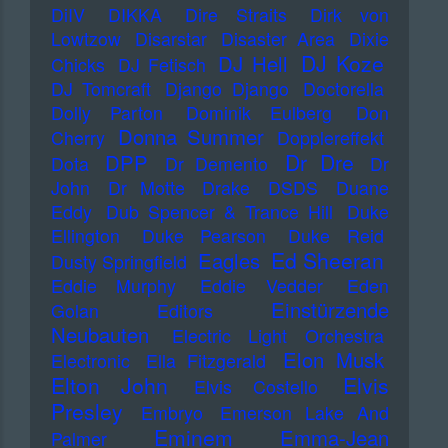
DiIV
DIKKA
Dire Straits
Dirk von
Lowtzow
Disarstar
Disaster Area
Dixie
DJ Koze
DJ Hell
Chicks
DJ Fetisch
DJ Tomcraft
Django Django
Doctorella
Dolly Parton
Dominik Eulberg
Don
Donna Summer
Cherry
Dopplereffekt
Dr Dre
DPP
Dota
Dr Demento
Dr
John
Dr Motte
Drake
DSDS
Duane
Eddy
Dub Spencer & Trance Hill
Duke
Ellington
Duke Pearson
Duke Reid
Ed Sheeran
Eagles
Dusty Springfield
Eddie Murphy
Eddie Vedder
Eden
Einstürzende
Golan
Editors
Neubauten
Electric Light Orchestra
Elon Musk
Electronic
Ella Fitzgerald
Elton John
Elvis
Elvis Costello
Presley
Embryo
Emerson Lake And
Eminem
Emma-Jean
Palmer