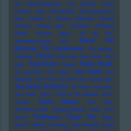
The Wirtschaftswunder
The Zombies
Thees
Uhlmann
Them
Thilo Mischke
Thirty Seconds To
Mars
Thomas D
Thomas Gottschalk
Thomas
Pynchon
Thomas Stein
Thompson
Throbbing
Gristle
Thurston Moore
Tic Tac Toe
Till
Tikhet
Tiefbasskommando TBK
Brönner
Till Lindemann
Tim Buckley
Timmy
Timewarp
Timo Lassy
Tina Turner
Toby
Tocotronic
Tokio Hotel
Keith
Tokens
Tom Odell
Tom Gerhardt
Tom Lehrer
Tom
Robinson
Tom T. Hall
Tom Tom Club
Tommy Cash
Ton Steine Scherben
Toni Krahl
Tony Allen
Tony Krahl
Tony-L
Toots & The Maytals
Torch
Toten Hosen
Tortoise
Toto
Toya
Transvision Vamp
Traveling Wilburys
Travis
Trent
Trettmann
Trio
Tricky
Reznor
Tristan
Brusch
Tristwch Y Fenywod
Trojan Records
Tunde