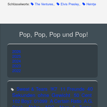
Schlüsselworte:
The Ventures
,
Elvis Presley
,
Heintje
Pop, Pop, Pop und Pop!
2026
2025
2024
2023
2022
40
Sweat & Tears
!K7
11 Freunde
Sekunden ohne Gewicht
50 Cent
102 Boyz
01099
A Certain Ratio
A.G.