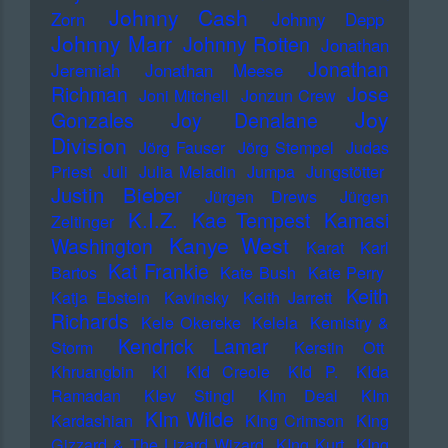
Johnny Cash
Zorn
Johnny Depp
Johnny Marr
Johnny Rotten
Jonathan
Jonathan
Jeremiah
Jonathan Meese
Richman
Jose
Joni Mitchell
Jonzun Crew
Joy
Gonzales
Joy Denalane
Division
Jörg Fauser
Jörg Stempel
Judas
Priest
Juli
Julia Meladin
Jumpa
Jungstötter
Justin Bieber
Jürgen Drews
Jürgen
K.I.Z.
Kae Tempest
Kamasi
Zeltinger
Kanye West
Washington
Karat
Karl
Kat Frankie
Bartos
Kate Bush
Kate Perry
Keith
Katja Ebstein
Kavinsky
Keith Jarrett
Richards
Kele Okereke
Kelela
Kemistry &
Kendrick Lamar
Storm
Kerstin Ott
Khruangbin
KI
KId Creole
KId P.
KIda
Ramadan
KIev Stingl
KIm Deal
KIm
KIm Wilde
Kardashian
KIng Crimson
KIng
Gizzard & The Lizard Wizard
KIng Kurt
KIng