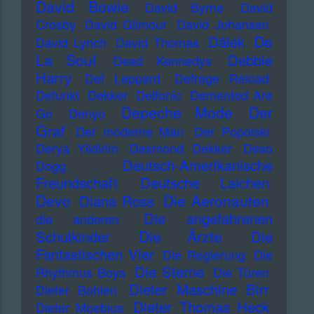
David Bowie
David Byrne
David
Crosby
David Gilmour
David Johansen
De
Dälek
David Lynch
David Thomas
La Soul
Debbie
Dead Kennedys
Harry
Def Leppard
Defrage Reload
Defunkt
Dekker
Delfonic
Demented Are
Depeche Mode
Der
Go
Denyo
Graf
Der moderne Man
Der Popolski
Derya Yildirim
Desmond Dekker
Deso
Deutsch-Amerikanische
Dogg
Freundschaft
Deutsche Laichen
Devo
Die Aeronauten
Diana Ross
Die angefahrenen
die anderen
Die Ärzte
Schulkinder
Die
Fantastischen Vier
Die Regierung
Die
Die Sterne
Rhythmus Boys
Die Türen
Dieter Maschine Birr
Dieter Bohlen
Dieter Thomas Heck
Dieter Moebius