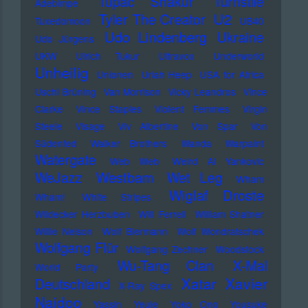
Tupac Shakur
Turnstile
Adebimpe
U2
Tyler The Creator
Tuxedomoon
UB40
Udo Lindenberg
Ukraine
Udo Jürgens
UKW
Ulrich Tukur
Ultravox
Underworld
Unheilig
Unionen
Uriah Heep
USA for Africa
Uschi Brüning
Van Morrison
Vicky Leandros
Vince
Clarke
Vince Staples
Violent Femmes
Virgin
Steele
Visage
Viv Albertine
Von Spar
Von
Südenfed
Walker Brothers
Wanda
Warpaint
Watergate
Web Web
Weird Al Yankovic
Westbam
WeJazz
Wet Leg
Wham
Wiglaf Droste
Wham!
White Stripes
Wildecker Herzbuben
Will Ferrell
William Shatner
Willie Nelson
Wolf Biermann
Wolf Wondratschek
Wolfgang Flür
Wolfgang Zechner
Woodstock
Wu-Tang Clan
X-Mal
World Party
Xatar
Xavier
Deutschland
X-Ray Spex
Naidoo
Yassin
Yeule
Yoko Ono
Yousuke