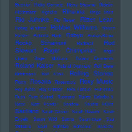
Buckler
Ricky Gervais
Ricky Shayne
Riddim
Rihanna
Riechmann
Righeira
Ringo Starr
Rio Juhnke
Ritter Lean
Rio Reiser
Robbie Williams
Robag Wruhme
Robert
Robyn
Forster
Roberta Flack
Rock-o-Rama
Rod
Rocko Schamoni
Rockwell
Stewart
Roger Champman
Roger
Cicero
Roger McGuinn
Roland Emmerich
Roland Kaiser
Roland Owsnitzki
Rolf Dieter
Rolling Stones
Brinkmann
Rolf Kühn
Rosalia
Roxy Music
Romy
Rosenstolz
Roy Ayers
Roy Orbison
RPS Lanrue
Run-DMC
Rush
Russ Kunkel
Russland
Rutles
Sababa 5
Sade
Sam Fender
Sandow
Sandra Hüller
Santiano
Sarah Connor
Sarah Davachi
Sarah
Engels
Sarah Wild
Sasha
Saturndaze
Saul
Williams
Sault
Schnipo Schranke
Schürze