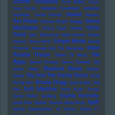
Scorpions
Scooter
Scott Walker
Scycs
Sean Combs
Sebastian Krumbiegel
Sebastian
Seeed
Studnitzky
Secret Secrets
Sepalot
Sex Pistols
Shane
Seymour Wright
Shaggy
MacGowan
Shirin
Shania Twain
Shellac
David
Sido
Silbermond
Silent Servant
Simina
Simple Minds
Grigoriu
Simon Harris
Sinead
Sister
O'Connor
Siouxsie And The Banshees
Ski
Rosetta Tharpe
Sisters Of Mercy
Aggu
Skinner Brothers
Skinny Pelembe
Sky
Sleaford Mods
Saxon
Slade
Sleater-
Sly And The Family Stone
Kinney
Smag
Snoop Dogg
Pa Dig Selv
Soap & Skin
Soft
Soft Machine
Cell
Sonic Youth
Sonics
Sophia Kennedy
Sonny Rollins
Soolking
Spliff
South Park
Sparks
Spencer Davis Group
Sprints
Squarepusher
St. Vincent
Station 17