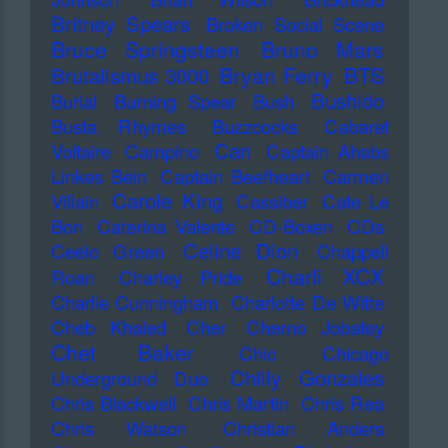
Britney Spears
Broken Social Scene
Bruce Springsteen
Bruno Mars
Bryan Ferry
BTS
Brutalismus 3000
Bushido
Burial
Burning Spear
Bush
Busta Rhymes
Buzzcocks
Cabaret
Can
Voltaire
Campino
Captain Ahabs
Linkes Bein
Captain Beefheart
Carmen
Carole King
Villain
Cassiber
Cate Le
Bon
Caterina Valente
CD-Boxen
CDs
Celine Dion
Ceelo Green
Chappell
Charli XCX
Roan
Charley Pride
Charlie Cunningham
Charlotte De Witte
Cheb Khaled
Cher
Cherno Jobatey
Chet Baker
Chic
Chicago
Chilly Gonzales
Underground Duo
Chris Blackwell
Chris Martin
Chris Rea
Chris Watson
Christian Anders