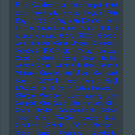
Fritz Kalkbrenner
Fritz Puppel
Fritzi
Fun
Ernst
Front 242
Fuerza Regida
Boy Three
Funny van Dannen
Fury
In The Slaughterhouse
Fusion
Future
Gary Glitter
Geese
Islands
Galliano
Genesis
Geir Jenssen
Gene Vincent
Genesis P-Orridge
Georg Danzer
Georg Kreisler
Georg Stefan Troller
George Clinton
George Harrison
George
Gestalt et Jive
Michael
Get Well
Gewalt
Gigi
Soon
GG Allin
D'Agostino
Giles Peterson
Gil Ofarim
Giorgio Moroder
Gitte Haenning
Glen
Campbell
Glen Gould
Glen Hansard
GLS
Gnarls Barkley
Goebbels/Harth
Golden
Goldie
Pudel Club
Goodie Mob
Gorillaz
Gossip
Götz Alsmann
Grace Jones
Grammys
Grandaddy