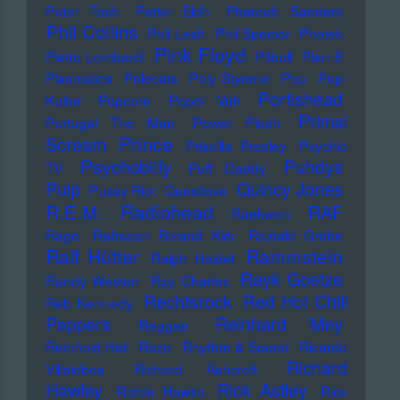
Peter Tosh
Petter Eldh
Pharoah Sanders
Phil Collins
Phil Lesh
Phil Spector
Photek
Pink Floyd
Pietro Lombardi
Pitbull
Plan B
Plasmatics
Polecats
Poly Styrene
Pop
Pop-
Portishead
Kultur
Popcorn
Popol Vuh
Primal
Portugal The Man
Power Plush
Prince
Scream
Priscilla Presley
Psychic
Psychobilly
Puhdys
TV
Puff Daddy
Pulp
Quincy Jones
Pussy Riot
Questlove
Radiohead
R.E.M.
RAF
Raekwon
Rage
Rahsaan Roland Kirk
Rainald Grebe
Ralf Hütter
Rammstein
Ralph Heidel
Rayk Goetze
Randy Weston
Ray Charles
Rechtsrock
Red Hot Chili
Reb Kennedy
Peppers
Reinhard Mey
Reggae
Reinhold Heil
Rezo
Rhythm & Sound
Ricardo
Richard
Villalobos
Richard Ashcroft
Hawley
Rick Astley
Richie Hawtin
Rick