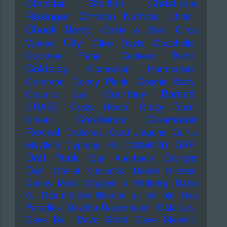
Christiane
Christian Steiffen
Rösinger
Christin Nichols
Christl
Chuck Berry
Cindy & Bert
Circa
City
Waves
Clive Davis
Coachella
Cockney Rebel
Cocteau Twins
Coldplay
Comedian Harmonists
Common
Conny Plank
Cosmic Baby
Courtney Barnett
Cosmic Ear
CRASS
Crazy Horse
Crazy Town
Creedence Clearwater
Cream
Revival
Crutches
Curd Jürgens
Curtis
DAF
Mayfield
Cypress Hill
D3SM6ND
Daft Punk
Danger
Dan Auerbach
Dan
Daniel Küblböck
Daniel Richter
Danny Mark
Dapayk & Padberg
Dario
G.
Das mit den Blumen tut mir leid
Das
Paradies
Dascha Dauenhauer
Data Luv
Dave Ball
Dave Grohl
Dave Stewart