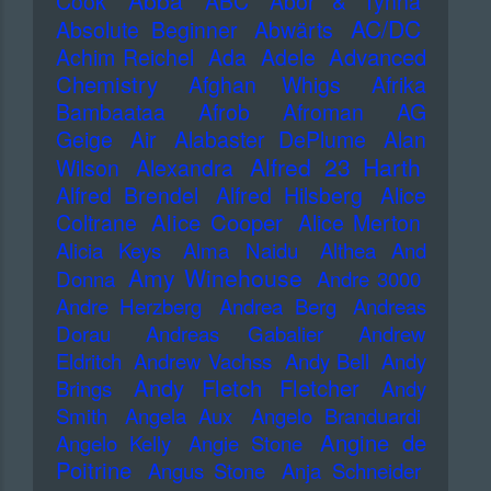
Abba
Cook
ABC
Abor & Tynna
AC/DC
Absolute Beginner
Abwärts
Advanced
Achim Reichel
Ada
Adele
Chemistry
Afghan Whigs
Afrika
Bambaataa
Afrob
Afroman
AG
Geige
Air
Alabaster DePlume
Alan
Alfred 23 Harth
Wilson
Alexandra
Alfred Brendel
Alfred Hilsberg
Alice
Alice Cooper
Coltrane
Alice Merton
Alicia Keys
Alma Naidu
Althea And
Amy Winehouse
Donna
Andre 3000
Andre Herzberg
Andrea Berg
Andreas
Dorau
Andreas Gabalier
Andrew
Eldritch
Andrew Vachss
Andy Bell
Andy
Andy Fletch Fletcher
Brings
Andy
Smith
Angela Aux
Angelo Branduardi
Angine de
Angelo Kelly
Angie Stone
Poitrine
Angus Stone
Anja Schneider