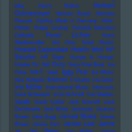
Herbert
May
Henry Rollins
Grönemeyer
Herman Brood
Hermeto
Pascoal
HipHop Made in Germany
Hitler
Hitster
Holger Czukay
Honolulu Mountain
Horst Lichter
Daffodils
Horst
Weidenmüller
Hot Chip
Hotel Rimini
Howard Carpendale
Howlin Wolf
HP
Baxxter
HR Giger
Humpe & Humpe
Ian Dury
Hüsker Dü
Ibiza Final Boss
Ice
Iggy Pop
Ice-T
Cube
Ideal
Ike White
Ikkimel
Ikke Hüftgold
Il Civetto
Ina Deter
Ina Müller
International Music
Interzone
Irene Schweizer
Irmin Schmidt
Iron Maiden
Isaak
Isaiah Collier
Jack Antonoff
Jack
DeJohnette
Jack White
Jackmate
Jackson
James Blake
Brown
Jake Bugg
James
James Last
Jamie
Brown
James Carr
xx
Jan Delay
Jan Müller
Jane's