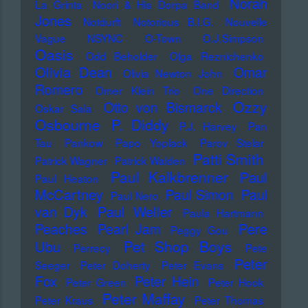
Norah
La Grinta
Noori & His Dorpa Band
Jones
Notdurft
Notorious B.I.G.
Nouvelle
Vague
NSYNC
O-Town
O.J.Simpson
Oasis
Odd Beholder
Olga Reznichenko
Olivia Dean
Omar
Olivia Newton John
Romero
Omer Klein Trio
One Direction
Ozzy
Otto von Bismarck
Oskar Sala
Osbourne
P. Diddy
P.J. Harvey
Pan
Tau
Pankow
Papo Yoplack
Parov Stelar
Patti Smith
Patrick Wagner
Patrick Walden
Paul Kalkbrenner
Paul
Paul Heaton
McCartney
Paul Simon
Paul
Paul Nero
Paul Weller
van Dyk
Paula Hartmann
Pere
Peaches
Pearl Jam
Peggy Gou
Pet Shop Boys
Ubu
Perrecy
Pete
Peter
Seeger
Peter Doherty
Peter Evans
Fox
Peter Hein
Peter Green
Peter Hook
Peter Maffay
Peter Kraus
Peter Thomas