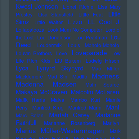
Kwesi Johnson
Lionel Richie
Lisa Mary
Little
Presley
Lisa Stansfield
Little Feat
LL Cool J
Simz
Lizzo
Little Walter
Lollapalooza
Look Mum No Computer
Lord of
Lou
the Lost
Lou Donaldson
Lou Pearlman
Reed
Loudermilk
Louis Moholo-Moholo
Loveparade
Louvin Brothers
Love
Low
Life Rich Kids
LTJ Bukem
Ludwig Hirsch
Lyca
Lynyrd Skynyrd
Mac Miller
Madness
Macklemore
Mad Sin
Madlib
Madonna
Madsen
Main Source
Makaya McCraven
Malcolm McLaren
Malik Harris
Malva
Mambo Kurt
Mamie
Mani
Perry
Manfred Krug
Manfred Mann
Mariah Carey
Marianne
Marc Bolan
Faithfull
Marianne Rosenberg
Marilyn
Marius Müller-Westernhagen
Mark
Benecke
Mark E Smith
Mark Ernestus
Mark