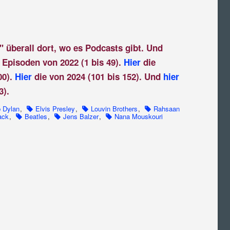
" überall dort, wo es Podcasts gibt. Und
 Episoden von 2022 (1 bis 49).
Hier
die
00).
Hier
die von 2024 (101 bis 152). Und
hier
3).
 Dylan
,
Elvis Presley
,
Louvin Brothers
,
Rahsaan
ack
,
Beatles
,
Jens Balzer
,
Nana Mouskouri