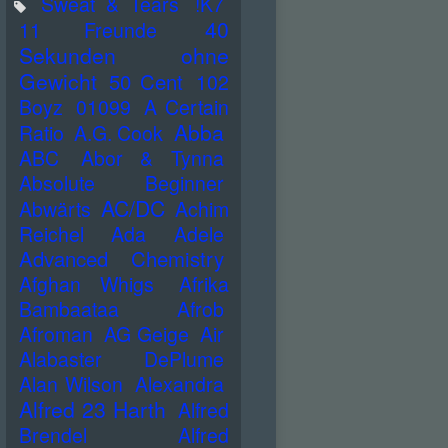
Sweat & Tears
!K7
40
11 Freunde
Sekunden ohne
Gewicht
50 Cent
102
Boyz
01099
A Certain
Abba
Ratio
A.G. Cook
ABC
Abor & Tynna
Absolute Beginner
AC/DC
Abwärts
Achim
Reichel
Ada
Adele
Advanced Chemistry
Afghan Whigs
Afrika
Bambaataa
Afrob
Afroman
AG Geige
Air
Alabaster DePlume
Alan Wilson
Alexandra
Alfred 23 Harth
Alfred
Brendel
Alfred