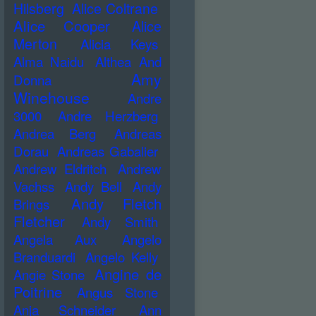
Hilsberg
Alice Coltrane
Alice Cooper
Alice
Merton
Alicia Keys
Alma Naidu
Althea And
Amy
Donna
Winehouse
Andre
3000
Andre Herzberg
Andrea Berg
Andreas
Dorau
Andreas Gabalier
Andrew Eldritch
Andrew
Vachss
Andy Bell
Andy
Andy Fletch
Brings
Fletcher
Andy Smith
Angela Aux
Angelo
Branduardi
Angelo Kelly
Angine de
Angie Stone
Poitrine
Angus Stone
Anja Schneider
Ann