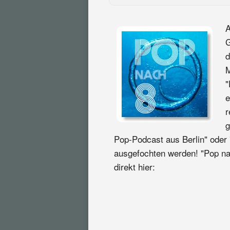
A
G
d
M
"
e
r
g
Pop-Podcast aus Berlin" oder
ausgefochten werden! "Pop nac
direkt hier: