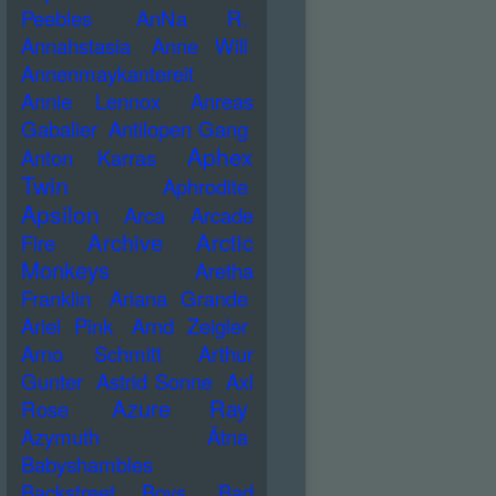
Peebles
AnNa R.
Annahstasia
Anne Will
Annenmaykantereit
Annie Lennox
Anreas
Gabalier
Antilopen Gang
Aphex
Anton Karras
Twin
Aphrodite
Apsilon
Arca
Arcade
Archive
Arctic
Fire
Monkeys
Aretha
Franklin
Ariana Grande
Ariel Pink
Arnd Zeigler
Arno Schmitt
Arthur
Gunter
Astrid Sonne
Axl
Azure Ray
Rose
Azymuth
Ätna
Babyshambles
Backstreet Boys
Bad