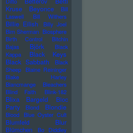
Betti
Betterov
Ditto
Kruse
Beyonce
Bill
Laswell
Bill Withers
Billie Eilish
Billy Joel
Bim Sherman
Biosphere
Birth Control
Bitchin
Björk
Bajas
Black
Black Keys
Kappa
Black Sabbath
Black
Sheep
Blaine Reininger
Blake Harley
Blancmange
Bleachers
Blind Faith
Blink-182
Blixa Bargeld
Bloc
Blondie
Party
Blond
Blood
Blue Oyster Cult
Blur
Blumfeld
Blümchen
Bo Diddley