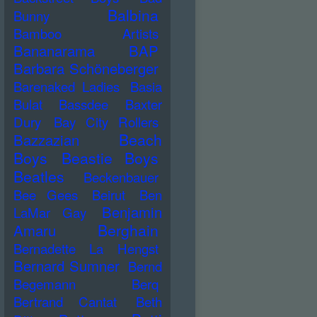
Balbina
Bunny
Bamboo Artists
Bananarama
BAP
Barbara Schöneberger
Barenaked Ladies
Basia
Bulat
Bassdee
Baxter
Dury
Bay City Rollers
Beach
Bazzazian
Boys
Beastie Boys
Beatles
Beckenbauer
Bee Gees
Beirut
Ben
Benjamin
LaMar Gay
Berghain
Amaru
Bernadette La Hengst
Bernard Sumner
Bernd
Begemann
Berq
Bertrand Cantat
Beth