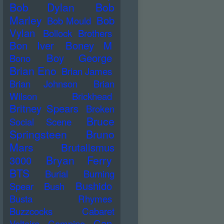
Bob Dylan
Bob
Marley
Bob
Bob Mould
Vylan
Bollock Brothers
Bon Iver
Boney M
Boy George
Bono
Brian Eno
Brian James
Brian Johnson
Brian
Wilson
Brickhead
Britney Spears
Broken
Bruce
Social Scene
Springsteen
Bruno
Mars
Brutalismus
Bryan Ferry
3000
BTS
Burial
Burning
Bushido
Spear
Bush
Busta Rhymes
Buzzcocks
Cabaret
Can
Voltaire
Campino