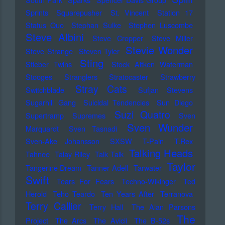
Sprints
Squarepusher
St. Vincent
Station 17
Status Quo
Stephan Sulke
Stephen Luscombe
Steve Albini
Steve Cropper
Steve Miller
Stevie Wonder
Steve Strange
Steven Tyler
Sting
Stieber Twins
Stock Aitken Waterman
Stooges
Stranglers
Stratocaster
Strawberry
Stray Cats
Switchblade
Sufjan Stevens
Sugarhill Gang
Suicidal Tendencies
Sun Diego
Suzi Quatro
Supertramp
Supremes
Sven
Sven Wunder
Marquardt
Sven Tasnadi
Sven-Ake Johansson
SXSW
T-Pain
T.Rex
Talking Heads
Tahnee
Talay Riley
Talk Talk
Taylor
Tangerine Dream
Tanner Adell
Tarwater
Swift
Tears For Fears
Techno-Wikinger
Ted
Herold
Teho Teardo
Ten Years After
Terranova
Terry Callier
Terry Hall
The Alan Parsons
The
Project
The Arcs
The Avicii
The B-52s