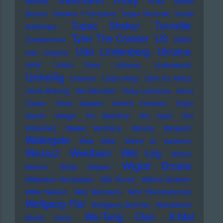
Reznor
Tristan
Brusch
Tristwch Y Fenywod
Trojan Records
Tunde
Tupac Shakur
Turnstile
Adebimpe
U2
Tyler The Creator
Tuxedomoon
UB40
Udo Lindenberg
Ukraine
Udo Jürgens
UKW
Ulrich Tukur
Ultravox
Underworld
Unheilig
Unionen
Uriah Heep
USA for Africa
Uschi Brüning
Van Morrison
Vicky Leandros
Vince
Clarke
Vince Staples
Violent Femmes
Virgin
Steele
Visage
Viv Albertine
Von Spar
Von
Südenfed
Walker Brothers
Wanda
Warpaint
Watergate
Web Web
Weird Al Yankovic
Westbam
WeJazz
Wet Leg
Wham
Wiglaf Droste
Wham!
White Stripes
Wildecker Herzbuben
Will Ferrell
William Shatner
Willie Nelson
Wolf Biermann
Wolf Wondratschek
Wolfgang Flür
Wolfgang Zechner
Woodstock
Wu-Tang Clan
X-Mal
World Party