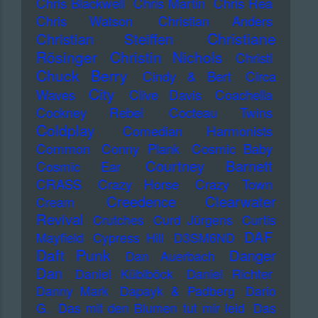
Chris Blackwell
Chris Martin
Chris Rea
Chris Watson
Christian Anders
Christiane
Christian Steiffen
Rösinger
Christin Nichols
Christl
Chuck Berry
Cindy & Bert
Circa
City
Waves
Clive Davis
Coachella
Cockney Rebel
Cocteau Twins
Coldplay
Comedian Harmonists
Common
Conny Plank
Cosmic Baby
Courtney Barnett
Cosmic Ear
CRASS
Crazy Horse
Crazy Town
Creedence Clearwater
Cream
Revival
Crutches
Curd Jürgens
Curtis
DAF
Mayfield
Cypress Hill
D3SM6ND
Daft Punk
Danger
Dan Auerbach
Dan
Daniel Küblböck
Daniel Richter
Danny Mark
Dapayk & Padberg
Dario
G.
Das mit den Blumen tut mir leid
Das