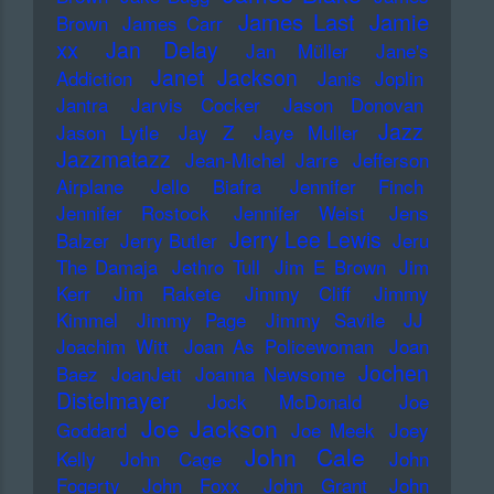
James Last
Jamie
Brown
James Carr
xx
Jan Delay
Jan Müller
Jane's
Janet Jackson
Addiction
Janis Joplin
Jantra
Jarvis Cocker
Jason Donovan
Jazz
Jason Lytle
Jay Z
Jaye Muller
Jazzmatazz
Jean-Michel Jarre
Jefferson
Airplane
Jello Biafra
Jennifer Finch
Jennifer Rostock
Jennifer Weist
Jens
Jerry Lee Lewis
Balzer
Jerry Butler
Jeru
The Damaja
Jethro Tull
Jim E Brown
Jim
Kerr
Jim Rakete
Jimmy Cliff
Jimmy
Kimmel
Jimmy Page
Jimmy Savile
JJ
Joachim Witt
Joan As Policewoman
Joan
Jochen
Baez
JoanJett
Joanna Newsome
Distelmayer
Jock McDonald
Joe
Joe Jackson
Goddard
Joe Meek
Joey
John Cale
Kelly
John Cage
John
Fogerty
John Foxx
John Grant
John