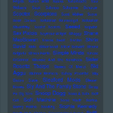
Engels
Sarah Wild
Sasha
Saturndaze
Saul
Williams
Sault
Schnipo Schranke
Schürze
Scorpions
Scooter
Scott Walker
Scycs
Sean Combs
Sebastian Krumbiegel
Sebastian
Seeed
Studnitzky
Secret Secrets
Sepalot
Sex Pistols
Shane
Seymour Wright
Shaggy
MacGowan
Shirin
Shania Twain
Shellac
David
Sido
Silbermond
Silent Servant
Simina
Simple Minds
Grigoriu
Simon Harris
Sinead
Sister
O'Connor
Siouxsie And The Banshees
Ski
Rosetta Tharpe
Sisters Of Mercy
Aggu
Skinner Brothers
Skinny Pelembe
Sky
Sleaford Mods
Saxon
Slade
Sleater-
Sly And The Family Stone
Kinney
Smag
Snoop Dogg
Pa Dig Selv
Soap & Skin
Soft
Soft Machine
Cell
Sonic Youth
Sonics
Sophia Kennedy
Sonny Rollins
Soolking
Spliff
South Park
Sparks
Spencer Davis Group