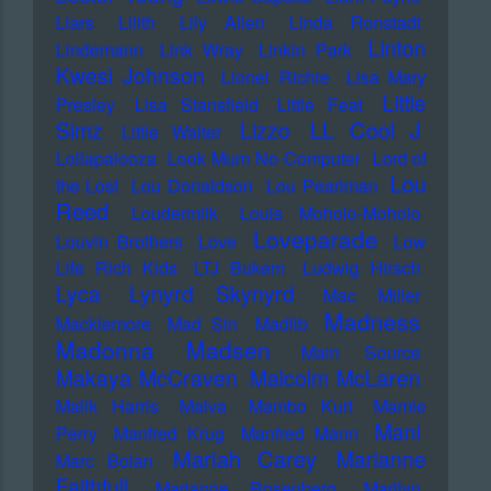
Liars
Lilith
Lily Allen
Linda Ronstadt
Linton
Lindemann
Link Wray
Linkin Park
Kwesi Johnson
Lionel Richie
Lisa Mary
Little
Presley
Lisa Stansfield
Little Feat
LL Cool J
Simz
Lizzo
Little Walter
Lollapalooza
Look Mum No Computer
Lord of
Lou
the Lost
Lou Donaldson
Lou Pearlman
Reed
Loudermilk
Louis Moholo-Moholo
Loveparade
Louvin Brothers
Love
Low
Life Rich Kids
LTJ Bukem
Ludwig Hirsch
Lyca
Lynyrd Skynyrd
Mac Miller
Madness
Macklemore
Mad Sin
Madlib
Madonna
Madsen
Main Source
Makaya McCraven
Malcolm McLaren
Malik Harris
Malva
Mambo Kurt
Mamie
Mani
Perry
Manfred Krug
Manfred Mann
Mariah Carey
Marianne
Marc Bolan
Faithfull
Marianne Rosenberg
Marilyn