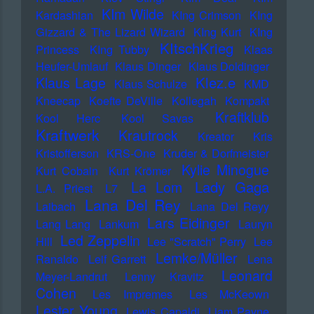
KIm Wilde
Kardashian
KIng Crimson
KIng
Gizzard & The Lizard Wizard
KIng Kurt
KIng
KItschKrieg
Princess
KIng Tubby
Klaas
Heufer-Umlauf
Klaus Dinger
Klaus Doldinger
Klez.e
Klaus Lage
Klaus Schulze
KMD
Kneecap
Koefte DeVille
Kollegah
Kompakt
Kraftklub
Kool Herc
Kool Savas
Kraftwerk
Krautrock
Kreator
Kris
Kristofferson
KRS-One
Kruder & Dorfmeister
Kylie Minogue
Kurt Cobain
Kurt Krömer
Lady Gaga
La Lom
L.A. Priest
L7
Lana Del Rey
Laibach
Lana Del Reyy
Lars Eidinger
Lang Lang
Lankum
Lauryn
Led Zeppelin
Hill
Lee "Scratch" Perry
Lee
Lemke/Müller
Ranaldo
Leif Garrett
Lena
Leonard
Meyer-Landrut
Lenny Kravitz
Cohen
Les Impremes
Les McKeown
Lester Young
Lewis Capaldi
Liam Payne