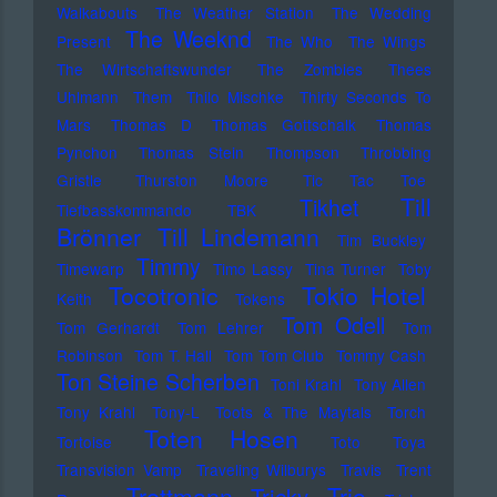
Walkabouts
The Weather Station
The Wedding
The Weeknd
Present
The Who
The Wings
The Wirtschaftswunder
The Zombies
Thees
Uhlmann
Them
Thilo Mischke
Thirty Seconds To
Mars
Thomas D
Thomas Gottschalk
Thomas
Pynchon
Thomas Stein
Thompson
Throbbing
Gristle
Thurston Moore
Tic Tac Toe
Till
Tikhet
Tiefbasskommando TBK
Brönner
Till Lindemann
Tim Buckley
Timmy
Timewarp
Timo Lassy
Tina Turner
Toby
Tocotronic
Tokio Hotel
Keith
Tokens
Tom Odell
Tom Gerhardt
Tom Lehrer
Tom
Robinson
Tom T. Hall
Tom Tom Club
Tommy Cash
Ton Steine Scherben
Toni Krahl
Tony Allen
Tony Krahl
Tony-L
Toots & The Maytals
Torch
Toten Hosen
Tortoise
Toto
Toya
Transvision Vamp
Traveling Wilburys
Travis
Trent
Trettmann
Trio
Tricky