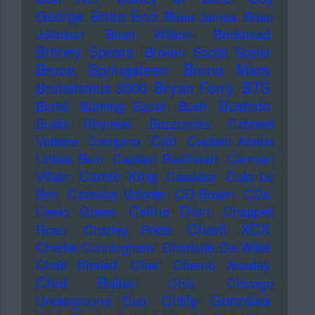
Brian Eno
George
Brian James
Brian
Johnson
Brian Wilson
Brickhead
Britney Spears
Broken Social Scene
Bruce Springsteen
Bruno Mars
Bryan Ferry
BTS
Brutalismus 3000
Bushido
Burial
Burning Spear
Bush
Busta Rhymes
Buzzcocks
Cabaret
Can
Voltaire
Campino
Captain Ahabs
Linkes Bein
Captain Beefheart
Carmen
Carole King
Villain
Cassiber
Cate Le
Bon
Caterina Valente
CD-Boxen
CDs
Celine Dion
Ceelo Green
Chappell
Charli XCX
Roan
Charley Pride
Charlie Cunningham
Charlotte De Witte
Cheb Khaled
Cher
Cherno Jobatey
Chet Baker
Chic
Chicago
Chilly Gonzales
Underground Duo