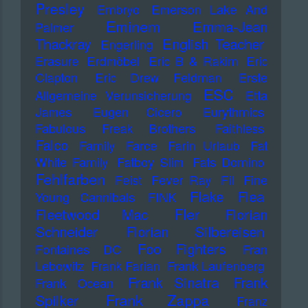
Presley
Embryo
Emerson Lake And
Eminem
Emma-Jean
Palmer
Thackray
English Teacher
Engerling
Erasure
Erdmöbel
Eric B & Rakim
Eric
Clapton
Eric Drew Feldman
Erste
ESC
Allgemeine Verunsicherung
Etta
James
Eugen Cicero
Eurythmics
Fabulous Freak Brothers
Faithless
Falco
Family
Farce
Farin Urlaub
Fat
White Family
Fatboy Slim
Fats Domino
Fehlfarben
Feist
Fever Ray
Fil
Fine
Flake
Flea
Young Cannibals
FINK
Fler
Fleetwood Mac
Florian
Schneider
Florian Silbereisen
Foo Fighters
Fontaines DC
Fran
Lebowitz
Frank Farian
Frank Laufenberg
Frank Sinatra
Frank
Frank Ocean
Frank Zappa
Spilker
Franz