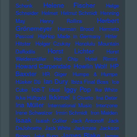
Helene Fischer
Schenk
Helge
Schneider
Helmet
Helmut Schmidt
Henning
Herbert
May
Henry Rollins
Grönemeyer
Herman Brood
Hermeto
Pascoal
HipHop Made in Germany
Hitler
Hitster
Holger Czukay
Honolulu Mountain
Horst Lichter
Daffodils
Horst
Weidenmüller
Hot Chip
Hotel Rimini
Howard Carpendale
Howlin Wolf
HP
Baxxter
HR Giger
Humpe & Humpe
Ian Dury
Hüsker Dü
Ibiza Final Boss
Ice
Iggy Pop
Ice-T
Cube
Ideal
Ike White
Ikkimel
Ikke Hüftgold
Il Civetto
Ina Deter
Ina Müller
International Music
Interzone
Irene Schweizer
Irmin Schmidt
Iron Maiden
Isaak
Isaiah Collier
Jack Antonoff
Jack
DeJohnette
Jack White
Jackmate
Jackson
James Blake
Brown
Jake Bugg
James