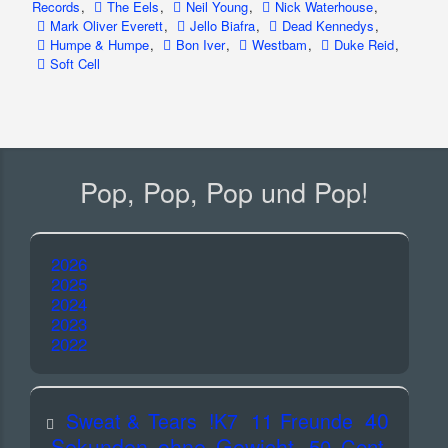
Records
,
The Eels
,
Neil Young
,
Nick Waterhouse
,
Mark Oliver Everett
,
Jello Biafra
,
Dead Kennedys
,
Humpe & Humpe
,
Bon Iver
,
Westbam
,
Duke Reid
,
Soft Cell
Pop, Pop, Pop und Pop!
2026
2025
2024
2023
2022
40
Sweat & Tears
!K7
11 Freunde
Sekunden ohne Gewicht
50 Cent