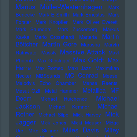
Marius Müller-Westernhagen
Mark
Benecke
Mark E Smith
Mark Ernestus
Mark
Forster
Mark Knopfler
Mark Oliver Everett
Mark Saunders
Mark Zuckerberg
Markus
Martin
Kavka
Marlo Grosshardt
Marteria
Martin Gore
Böttcher
Marusha
Marvin
Massive Attack
Rainwater
Massiv
Mavi
Max Goldt
Max
Phoenix
Max Giesinger
Herre
Max Romeo
Maxi Jazz
Maximilian
MC Conrad
Hecker
MBSounds
Meese
Melody's Echo Chamber
Mense Reents
Metallica
MF
Mesut Özil
Metal Hammer
Michael
Doom
Michael Hutchence
Jackson
Michael
Michael Kemner
Mick
Rother
Michael Stipe
Mick Harvey
Jagger
Mick Jones
Micki Meuser
Midge
Miles Davis
Miley
Ure
Mike Skinner