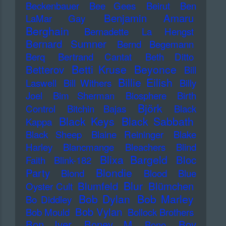
Beckenbauer
Bee Gees
Beirut
Ben
Benjamin Amaru
LaMar Gay
Berghain
Bernadette La Hengst
Bernard Sumner
Bernd Begemann
Berq
Bertrand Cantat
Beth Ditto
Betti Kruse
Beyonce
Betterov
Bill
Billie Eilish
Laswell
Bill Withers
Billy
Joel
Bim Sherman
Biosphere
Birth
Björk
Control
Bitchin Bajas
Black
Black Keys
Black Sabbath
Kappa
Black Sheep
Blaine Reininger
Blake
Harley
Blancmange
Bleachers
Blind
Blixa Bargeld
Bloc
Faith
Blink-182
Blondie
Party
Blond
Blood
Blue
Blur
Blumfeld
Blümchen
Oyster Cult
Bob Dylan
Bob Marley
Bo Diddley
Bob Vylan
Bob Mould
Bollock Brothers
Bon Iver
Boney M
Boy
Bono