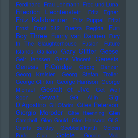
Ferdinand
Frau Lehmann
Fred und Luna
Friedrich Liechtenstein
Fritz Egner
Fritz Kalkbrenner
Fritz Puppel
Fritzi
Fun
Ernst
Front 242
Fuerza Regida
Boy Three
Funny van Dannen
Fury
In The Slaughterhouse
Fusion
Future
Gary Glitter
Geese
Islands
Galliano
Genesis
Geir Jenssen
Gene Vincent
Genesis P-Orridge
Georg Danzer
Georg Kreisler
Georg Stefan Troller
George Clinton
George Harrison
George
Gestalt et Jive
Michael
Get Well
Gewalt
Gigi
Soon
GG Allin
D'Agostino
Giles Peterson
Gil Ofarim
Giorgio Moroder
Gitte Haenning
Glen
Campbell
Glen Gould
Glen Hansard
GLS
Gnarls Barkley
Goebbels/Harth
Golden
Goldie
Pudel Club
Goodie Mob