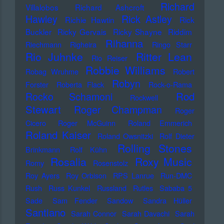
Richard
Villalobos
Richard Ashcroft
Hawley
Rick Astley
Richie Hawtin
Rick
Buckler
Ricky Gervais
Ricky Shayne
Riddim
Rihanna
Riechmann
Righeira
Ringo Starr
Rio Juhnke
Ritter Lean
Rio Reiser
Robbie Williams
Robag Wruhme
Robert
Robyn
Forster
Roberta Flack
Rock-o-Rama
Rod
Rocko Schamoni
Rockwell
Stewart
Roger Champman
Roger
Cicero
Roger McGuinn
Roland Emmerich
Roland Kaiser
Roland Owsnitzki
Rolf Dieter
Rolling Stones
Brinkmann
Rolf Kühn
Rosalia
Roxy Music
Romy
Rosenstolz
Roy Ayers
Roy Orbison
RPS Lanrue
Run-DMC
Rush
Russ Kunkel
Russland
Rutles
Sababa 5
Sade
Sam Fender
Sandow
Sandra Hüller
Santiano
Sarah Connor
Sarah Davachi
Sarah