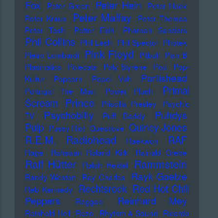
Fox
Peter Hein
Peter Green
Peter Hook
Peter Maffay
Peter Kraus
Peter Thomas
Peter Tosh
Petter Eldh
Pharoah Sanders
Phil Collins
Phil Lesh
Phil Spector
Photek
Pink Floyd
Pietro Lombardi
Pitbull
Plan B
Plasmatics
Polecats
Poly Styrene
Pop
Pop-
Portishead
Kultur
Popcorn
Popol Vuh
Primal
Portugal The Man
Power Plush
Prince
Scream
Priscilla Presley
Psychic
Psychobilly
Puhdys
TV
Puff Daddy
Pulp
Quincy Jones
Pussy Riot
Questlove
Radiohead
R.E.M.
RAF
Raekwon
Rage
Rahsaan Roland Kirk
Rainald Grebe
Ralf Hütter
Rammstein
Ralph Heidel
Rayk Goetze
Randy Weston
Ray Charles
Rechtsrock
Red Hot Chili
Reb Kennedy
Peppers
Reinhard Mey
Reggae
Reinhold Heil
Rezo
Rhythm & Sound
Ricardo