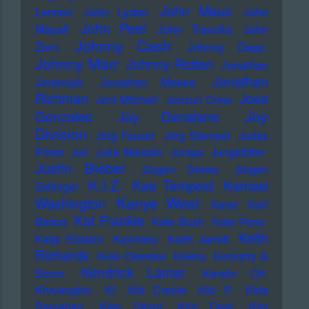
John Maus
Lennon
John Lydon
John
John Peel
Mayall
John Travolta
John
Johnny Cash
Zorn
Johnny Depp
Johnny Marr
Johnny Rotten
Jonathan
Jonathan
Jeremiah
Jonathan Meese
Richman
Jose
Joni Mitchell
Jonzun Crew
Joy
Gonzales
Joy Denalane
Division
Jörg Fauser
Jörg Stempel
Judas
Priest
Juli
Julia Meladin
Jumpa
Jungstötter
Justin Bieber
Jürgen Drews
Jürgen
K.I.Z.
Kae Tempest
Kamasi
Zeltinger
Kanye West
Washington
Karat
Karl
Kat Frankie
Bartos
Kate Bush
Kate Perry
Keith
Katja Ebstein
Kavinsky
Keith Jarrett
Richards
Kele Okereke
Kelela
Kemistry &
Kendrick Lamar
Storm
Kerstin Ott
Khruangbin
KI
KId Creole
KId P.
KIda
Ramadan
KIev Stingl
KIm Deal
KIm