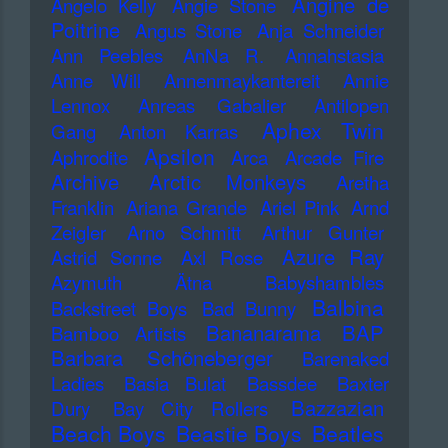
Angine de
Angelo Kelly
Angie Stone
Poitrine
Angus Stone
Anja Schneider
Ann Peebles
AnNa R.
Annahstasia
Anne Will
Annenmaykantereit
Annie
Lennox
Anreas Gabalier
Antilopen
Aphex Twin
Gang
Anton Karras
Apsilon
Aphrodite
Arca
Arcade Fire
Archive
Arctic Monkeys
Aretha
Franklin
Ariana Grande
Ariel Pink
Arnd
Zeigler
Arno Schmitt
Arthur Gunter
Azure Ray
Astrid Sonne
Axl Rose
Azymuth
Ätna
Babyshambles
Balbina
Backstreet Boys
Bad Bunny
Bananarama
BAP
Bamboo Artists
Barbara Schöneberger
Barenaked
Ladies
Basia Bulat
Bassdee
Baxter
Bazzazian
Dury
Bay City Rollers
Beach Boys
Beastie Boys
Beatles