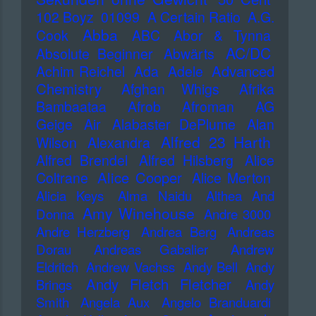
102 Boyz
01099
A Certain Ratio
A.G.
Abba
Cook
ABC
Abor & Tynna
AC/DC
Absolute Beginner
Abwärts
Advanced
Achim Reichel
Ada
Adele
Chemistry
Afghan Whigs
Afrika
Bambaataa
Afrob
Afroman
AG
Geige
Air
Alabaster DePlume
Alan
Alfred 23 Harth
Wilson
Alexandra
Alfred Brendel
Alfred Hilsberg
Alice
Alice Cooper
Coltrane
Alice Merton
Alicia Keys
Alma Naidu
Althea And
Amy Winehouse
Donna
Andre 3000
Andre Herzberg
Andrea Berg
Andreas
Dorau
Andreas Gabalier
Andrew
Eldritch
Andrew Vachss
Andy Bell
Andy
Andy Fletch Fletcher
Brings
Andy
Smith
Angela Aux
Angelo Branduardi