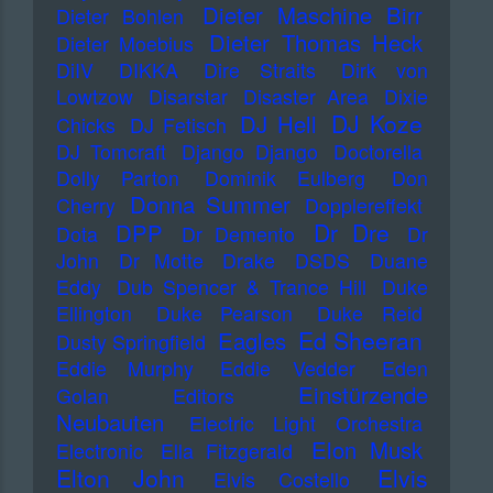
Dieter Maschine Birr
Dieter Bohlen
Dieter Thomas Heck
Dieter Moebius
DiIV
DIKKA
Dire Straits
Dirk von
Lowtzow
Disarstar
Disaster Area
Dixie
DJ Koze
DJ Hell
Chicks
DJ Fetisch
DJ Tomcraft
Django Django
Doctorella
Dolly Parton
Dominik Eulberg
Don
Donna Summer
Cherry
Dopplereffekt
Dr Dre
DPP
Dota
Dr Demento
Dr
John
Dr Motte
Drake
DSDS
Duane
Eddy
Dub Spencer & Trance Hill
Duke
Ellington
Duke Pearson
Duke Reid
Ed Sheeran
Eagles
Dusty Springfield
Eddie Murphy
Eddie Vedder
Eden
Einstürzende
Golan
Editors
Neubauten
Electric Light Orchestra
Elon Musk
Electronic
Ella Fitzgerald
Elton John
Elvis
Elvis Costello