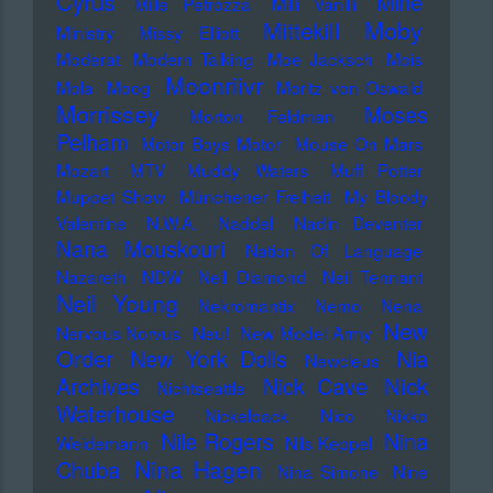
Cyrus
Mine
Mille Petrozza
Milli Vanilli
Moby
Mittekill
Ministry
Missy Elliott
Moderat
Modern Talking
Moe Jacksch
Mois
Moonriivr
Mola
Moog
Moritz von Oswald
Morrissey
Moses
Morton Feldman
Pelham
Motor Boys Motor
Mouse On Mars
Mozart
MTV
Muddy Waters
Muff Potter
Muppet Show
Münchener Freiheit
My Bloody
Valentine
N.W.A.
Naddel
Nadin Deventer
Nana Mouskouri
Nation Of Language
Nazareth
NDW
Neil Diamond
Neil Tennant
Neil Young
Nekromantix
Nemo
Nena
New
Nervous Norvus
Neu!
New Model Army
Order
New York Dolls
Nia
Newcleus
Nick
Archives
Nick Cave
Nichtseattle
Waterhouse
Nickelback
Nico
Nikko
Nile Rogers
Nina
Weidemann
Nils Keppel
Nina Hagen
Chuba
Nina Simone
Nine