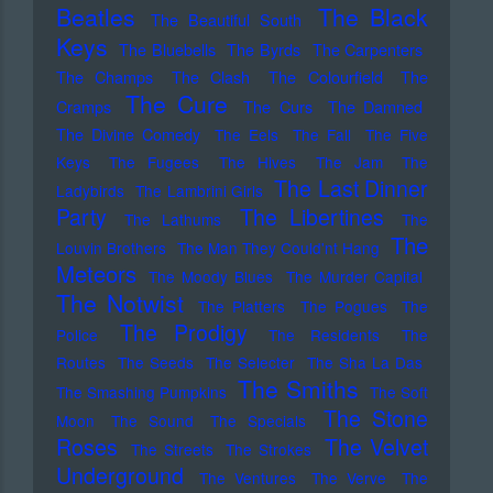
Beatles
The Black
The Beautiful South
Keys
The Bluebells
The Byrds
The Carpenters
The Champs
The Clash
The Colourfield
The
The Cure
Cramps
The Curs
The Damned
The Divine Comedy
The Eels
The Fall
The Five
Keys
The Fugees
The Hives
The Jam
The
The Last Dinner
Ladybirds
The Lambrini Girls
Party
The Libertines
The Lathums
The
The
Louvin Brothers
The Man They Could'nt Hang
Meteors
The Moody Blues
The Murder Capital
The Notwist
The Platters
The Pogues
The
The Prodigy
Police
The Residents
The
Routes
The Seeds
The Selecter
The Sha La Das
The Smiths
The Smashing Pumpkins
The Soft
The Stone
Moon
The Sound
The Specials
Roses
The Velvet
The Streets
The Strokes
Underground
The Ventures
The Verve
The