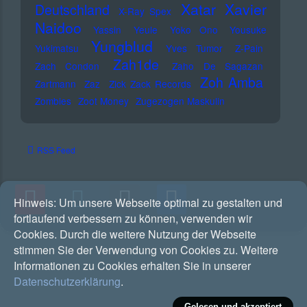
Xatar
Xavier
Deutschland
X-Ray Spex
Naidoo
Yassin
Yeule
Yoko Ono
Yousuke
Yungblud
Yukimatsu
Yves Tumor
Z-Pain
Zah1de
Zach Condon
Zaho De Sagazan
Zoh Amba
Zartmann
Zaz
Zick Zack Records
Zombies
Zoot Money
Zugezogen Maskulin
RSS Feed
Hinweis:
Um unsere Webseite optimal zu gestalten und
fortlaufend verbessern zu können, verwenden wir
Cookies. Durch die weitere Nutzung der Webseite
stimmen Sie der Verwendung von Cookies zu. Weitere
Informationen zu Cookies erhalten Sie in unserer
Datenschutzerklärung
.
Gelesen und akzeptiert