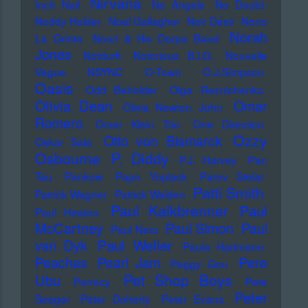
Nirvana
Inch Nail
No Angels
No Doubt
Noddy Holder
Noel Gallagher
Noir Désir
Nono
Norah
La Grinta
Noori & His Dorpa Band
Jones
Notdurft
Notorious B.I.G.
Nouvelle
Vague
NSYNC
O-Town
O.J.Simpson
Oasis
Odd Beholder
Olga Reznichenko
Olivia Dean
Omar
Olivia Newton John
Romero
Omer Klein Trio
One Direction
Ozzy
Otto von Bismarck
Oskar Sala
Osbourne
P. Diddy
P.J. Harvey
Pan
Tau
Pankow
Papo Yoplack
Parov Stelar
Patti Smith
Patrick Wagner
Patrick Walden
Paul Kalkbrenner
Paul
Paul Heaton
McCartney
Paul Simon
Paul
Paul Nero
Paul Weller
van Dyk
Paula Hartmann
Pere
Peaches
Pearl Jam
Peggy Gou
Pet Shop Boys
Ubu
Perrecy
Pete
Peter
Seeger
Peter Doherty
Peter Evans