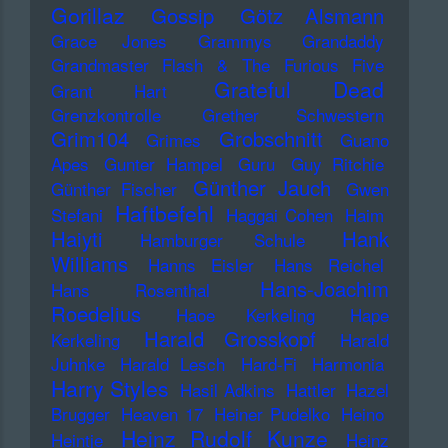
Gorillaz
Gossip
Götz Alsmann
Grace Jones
Grammys
Grandaddy
Grandmaster Flash & The Furious Five
Grateful Dead
Grant Hart
Grenzkontrolle
Grether Schwestern
Grim104
Grobschnitt
Grimes
Guano
Apes
Gunter Hampel
Guru
Guy Ritchie
Günther Jauch
Günther Fischer
Gwen
Haftbefehl
Stefani
Haggai Cohen
Haim
Haiyti
Hank
Hamburger Schule
Williams
Hanns Eisler
Hans Reichel
Hans-Joachim
Hans Rosenthal
Roedelius
Haoe Kerkeling
Hape
Harald Grosskopf
Kerkeling
Harald
Juhnke
Harald Lesch
Hard-Fi
Harmonia
Harry Styles
Hasil Adkins
Hattler
Hazel
Brugger
Heaven 17
Heiner Pudelko
Heino
Heinz Rudolf Kunze
Heintje
Heinz