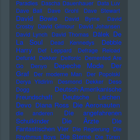
Paradies
Dascha Dauenhauer
Data Luv
Dave Ball
Dave Grohl
Dave Stewart
David Bowie
David Byrne
David
Crosby
David Gilmour
David Johansen
De
Dälek
David Lynch
David Thomas
La Soul
Debbie
Dead Kennedys
Harry
Def Leppard
Defrage Reload
Defunkt
Dekker
Delfonic
Demented Are
Depeche Mode
Der
Go
Denyo
Graf
Der moderne Man
Der Popolski
Derya Yildirim
Desmond Dekker
Deso
Deutsch-Amerikanische
Dogg
Freundschaft
Deutsche Laichen
Devo
Die Aeronauten
Diana Ross
Die angefahrenen
die anderen
Die Ärzte
Schulkinder
Die
Fantastischen Vier
Die Regierung
Die
Die Sterne
Rhythmus Boys
Die Türen