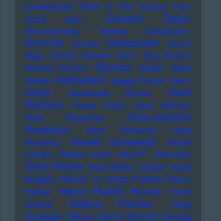
Grandmaster Flash & The Furious Five
Grateful Dead
Grant Hart
Grenzkontrolle
Grether Schwestern
Grim104
Grobschnitt
Grimes
Guano
Apes
Gunter Hampel
Guru
Guy Ritchie
Günther Jauch
Günther Fischer
Gwen
Haftbefehl
Stefani
Haggai Cohen
Haim
Haiyti
Hank
Hamburger Schule
Williams
Hanns Eisler
Hans Reichel
Hans-Joachim
Hans Rosenthal
Roedelius
Haoe Kerkeling
Hape
Harald Grosskopf
Kerkeling
Harald
Juhnke
Harald Lesch
Hard-Fi
Harmonia
Harry Styles
Hasil Adkins
Hattler
Hazel
Brugger
Heaven 17
Heiner Pudelko
Heino
Heinz Rudolf Kunze
Heintje
Heinz
Helene Fischer
Schenk
Helge
Schneider
Helmet
Helmut Schmidt
Henning