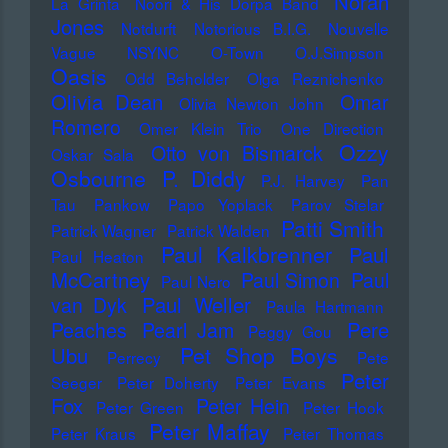
Norah
La Grinta
Noori & His Dorpa Band
Jones
Notdurft
Notorious B.I.G.
Nouvelle
Vague
NSYNC
O-Town
O.J.Simpson
Oasis
Odd Beholder
Olga Reznichenko
Olivia Dean
Omar
Olivia Newton John
Romero
Omer Klein Trio
One Direction
Ozzy
Otto von Bismarck
Oskar Sala
Osbourne
P. Diddy
P.J. Harvey
Pan
Tau
Pankow
Papo Yoplack
Parov Stelar
Patti Smith
Patrick Wagner
Patrick Walden
Paul Kalkbrenner
Paul
Paul Heaton
McCartney
Paul Simon
Paul
Paul Nero
Paul Weller
van Dyk
Paula Hartmann
Pere
Peaches
Pearl Jam
Peggy Gou
Pet Shop Boys
Ubu
Perrecy
Pete
Peter
Seeger
Peter Doherty
Peter Evans
Fox
Peter Hein
Peter Green
Peter Hook
Peter Maffay
Peter Kraus
Peter Thomas