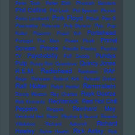
Peter Tosh
Petter Eldh
Pharoah Sanders
Phil Collins
Phil Lesh
Phil Spector
Photek
Pink Floyd
Pietro Lombardi
Pitbull
Plan B
Plasmatics
Polecats
Poly Styrene
Pop
Pop-
Portishead
Kultur
Popcorn
Popol Vuh
Primal
Portugal The Man
Power Plush
Prince
Scream
Priscilla Presley
Psychic
Psychobilly
Puhdys
TV
Puff Daddy
Pulp
Quincy Jones
Pussy Riot
Questlove
Radiohead
R.E.M.
RAF
Raekwon
Rage
Rahsaan Roland Kirk
Rainald Grebe
Ralf Hütter
Rammstein
Ralph Heidel
Rayk Goetze
Randy Weston
Ray Charles
Rechtsrock
Red Hot Chili
Reb Kennedy
Peppers
Reinhard Mey
Reggae
Reinhold Heil
Rezo
Rhythm & Sound
Ricardo
Richard
Villalobos
Richard Ashcroft
Hawley
Rick Astley
Richie Hawtin
Rick