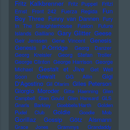
Fritz Kalkbrenner
Fritz Puppel
Fritzi
Fun
Ernst
Front 242
Fuerza Regida
Boy Three
Funny van Dannen
Fury
In The Slaughterhouse
Fusion
Future
Gary Glitter
Geese
Islands
Galliano
Genesis
Geir Jenssen
Gene Vincent
Genesis P-Orridge
Georg Danzer
Georg Kreisler
Georg Stefan Troller
George Clinton
George Harrison
George
Gestalt et Jive
Michael
Get Well
Gewalt
Gigi
Soon
GG Allin
D'Agostino
Giles Peterson
Gil Ofarim
Giorgio Moroder
Gitte Haenning
Glen
Campbell
Glen Gould
Glen Hansard
GLS
Gnarls Barkley
Goebbels/Harth
Golden
Goldie
Pudel Club
Goodie Mob
Gorillaz
Gossip
Götz Alsmann
Grace Jones
Grammys
Grandaddy