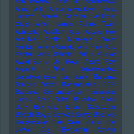
Ann Peebles
AnNa R.
Annahstasia
Anne Will
Annenmaykantereit
Annie
Lennox
Anreas Gabalier
Antilopen
Aphex Twin
Gang
Anton Karras
Apsilon
Aphrodite
Arca
Arcade Fire
Archive
Arctic Monkeys
Aretha
Franklin
Ariana Grande
Ariel Pink
Arnd
Zeigler
Arno Schmitt
Arthur Gunter
Azure Ray
Astrid Sonne
Axl Rose
Azymuth
Ätna
Babyshambles
Balbina
Backstreet Boys
Bad Bunny
Bananarama
BAP
Bamboo Artists
Barbara Schöneberger
Barenaked
Ladies
Basia Bulat
Bassdee
Baxter
Bazzazian
Dury
Bay City Rollers
Beach Boys
Beastie Boys
Beatles
Beckenbauer
Bee Gees
Beirut
Ben
Benjamin Amaru
LaMar Gay