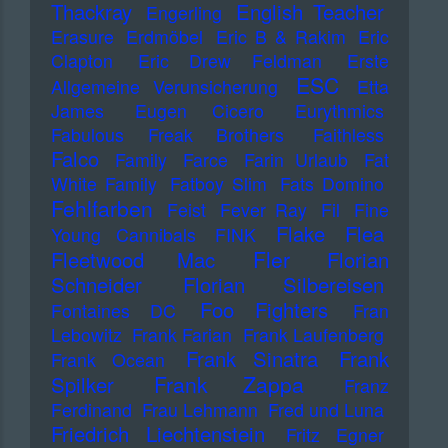
Thackray
English Teacher
Engerling
Erasure
Erdmöbel
Eric B & Rakim
Eric
Clapton
Eric Drew Feldman
Erste
ESC
Allgemeine Verunsicherung
Etta
James
Eugen Cicero
Eurythmics
Fabulous Freak Brothers
Faithless
Falco
Family
Farce
Farin Urlaub
Fat
White Family
Fatboy Slim
Fats Domino
Fehlfarben
Feist
Fever Ray
Fil
Fine
Flake
Flea
Young Cannibals
FINK
Fler
Fleetwood Mac
Florian
Schneider
Florian Silbereisen
Foo Fighters
Fontaines DC
Fran
Lebowitz
Frank Farian
Frank Laufenberg
Frank Sinatra
Frank
Frank Ocean
Frank Zappa
Spilker
Franz
Ferdinand
Frau Lehmann
Fred und Luna
Friedrich Liechtenstein
Fritz Egner