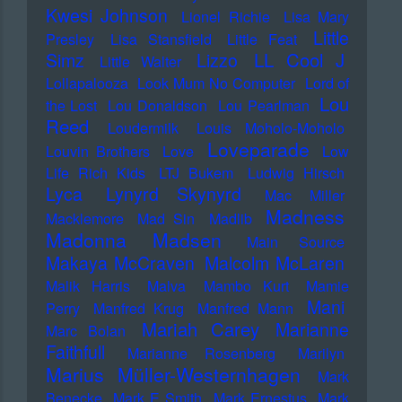
Kwesi Johnson
Lionel Richie
Lisa Mary
Little
Presley
Lisa Stansfield
Little Feat
LL Cool J
Simz
Lizzo
Little Walter
Lollapalooza
Look Mum No Computer
Lord of
Lou
the Lost
Lou Donaldson
Lou Pearlman
Reed
Loudermilk
Louis Moholo-Moholo
Loveparade
Louvin Brothers
Love
Low
Life Rich Kids
LTJ Bukem
Ludwig Hirsch
Lyca
Lynyrd Skynyrd
Mac Miller
Madness
Macklemore
Mad Sin
Madlib
Madonna
Madsen
Main Source
Makaya McCraven
Malcolm McLaren
Malik Harris
Malva
Mambo Kurt
Mamie
Mani
Perry
Manfred Krug
Manfred Mann
Mariah Carey
Marianne
Marc Bolan
Faithfull
Marianne Rosenberg
Marilyn
Marius Müller-Westernhagen
Mark
Benecke
Mark E Smith
Mark Ernestus
Mark