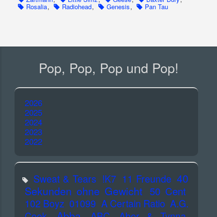
Rosalia
,
Radiohead
,
Genesis
,
Pan Tau
Pop, Pop, Pop und Pop!
2026
2025
2024
2023
2022
40
Sweat & Tears
!K7
11 Freunde
Sekunden ohne Gewicht
50 Cent
102 Boyz
01099
A Certain Ratio
A.G.
Abba
Cook
ABC
Abor & Tynna