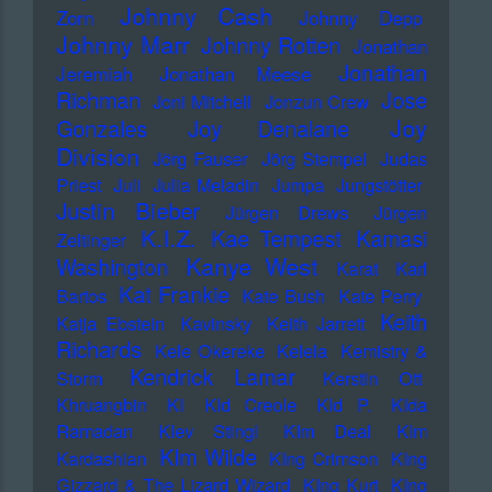
Johnny Cash
Zorn
Johnny Depp
Johnny Marr
Johnny Rotten
Jonathan
Jonathan
Jeremiah
Jonathan Meese
Richman
Jose
Joni Mitchell
Jonzun Crew
Joy
Gonzales
Joy Denalane
Division
Jörg Fauser
Jörg Stempel
Judas
Priest
Juli
Julia Meladin
Jumpa
Jungstötter
Justin Bieber
Jürgen Drews
Jürgen
K.I.Z.
Kae Tempest
Kamasi
Zeltinger
Kanye West
Washington
Karat
Karl
Kat Frankie
Bartos
Kate Bush
Kate Perry
Keith
Katja Ebstein
Kavinsky
Keith Jarrett
Richards
Kele Okereke
Kelela
Kemistry &
Kendrick Lamar
Storm
Kerstin Ott
Khruangbin
KI
KId Creole
KId P.
KIda
Ramadan
KIev Stingl
KIm Deal
KIm
KIm Wilde
Kardashian
KIng Crimson
KIng
Gizzard & The Lizard Wizard
KIng Kurt
KIng