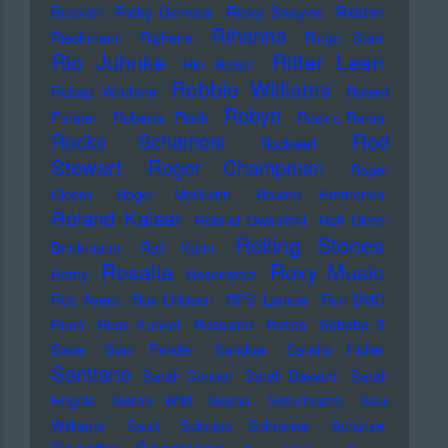
Buckler
Ricky Gervais
Ricky Shayne
Riddim
Rihanna
Riechmann
Righeira
Ringo Starr
Rio Juhnke
Ritter Lean
Rio Reiser
Robbie Williams
Robag Wruhme
Robert
Robyn
Forster
Roberta Flack
Rock-o-Rama
Rod
Rocko Schamoni
Rockwell
Stewart
Roger Champman
Roger
Cicero
Roger McGuinn
Roland Emmerich
Roland Kaiser
Roland Owsnitzki
Rolf Dieter
Rolling Stones
Brinkmann
Rolf Kühn
Rosalia
Roxy Music
Romy
Rosenstolz
Roy Ayers
Roy Orbison
RPS Lanrue
Run-DMC
Rush
Russ Kunkel
Russland
Rutles
Sababa 5
Sade
Sam Fender
Sandow
Sandra Hüller
Santiano
Sarah Connor
Sarah Davachi
Sarah
Engels
Sarah Wild
Sasha
Saturndaze
Saul
Williams
Sault
Schnipo Schranke
Schürze