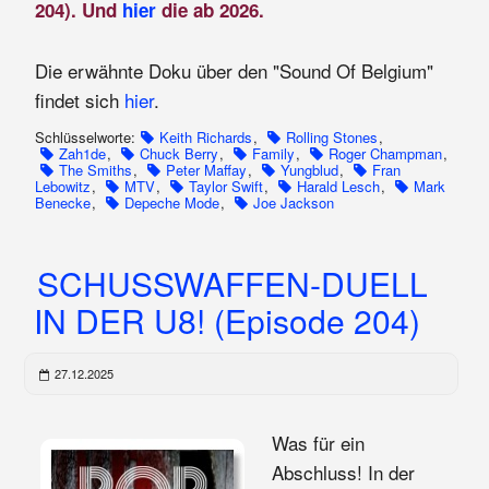
204). Und
hier
die ab 2026.
Die erwähnte Doku über den "Sound Of Belgium"
findet sich
hier
.
Schlüsselworte:
Keith Richards
,
Rolling Stones
,
Zah1de
,
Chuck Berry
,
Family
,
Roger Champman
,
The Smiths
,
Peter Maffay
,
Yungblud
,
Fran
Lebowitz
,
MTV
,
Taylor Swift
,
Harald Lesch
,
Mark
Benecke
,
Depeche Mode
,
Joe Jackson
SCHUSSWAFFEN-DUELL
IN DER U8! (Episode 204)
27.12.2025
Was für ein
Abschluss! In der