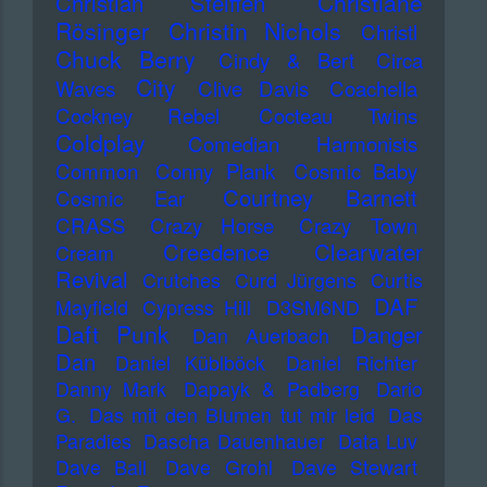
Christiane
Christian Steiffen
Rösinger
Christin Nichols
Christl
Chuck Berry
Cindy & Bert
Circa
City
Waves
Clive Davis
Coachella
Cockney Rebel
Cocteau Twins
Coldplay
Comedian Harmonists
Common
Conny Plank
Cosmic Baby
Courtney Barnett
Cosmic Ear
CRASS
Crazy Horse
Crazy Town
Creedence Clearwater
Cream
Revival
Crutches
Curd Jürgens
Curtis
DAF
Mayfield
Cypress Hill
D3SM6ND
Daft Punk
Danger
Dan Auerbach
Dan
Daniel Küblböck
Daniel Richter
Danny Mark
Dapayk & Padberg
Dario
G.
Das mit den Blumen tut mir leid
Das
Paradies
Dascha Dauenhauer
Data Luv
Dave Ball
Dave Grohl
Dave Stewart