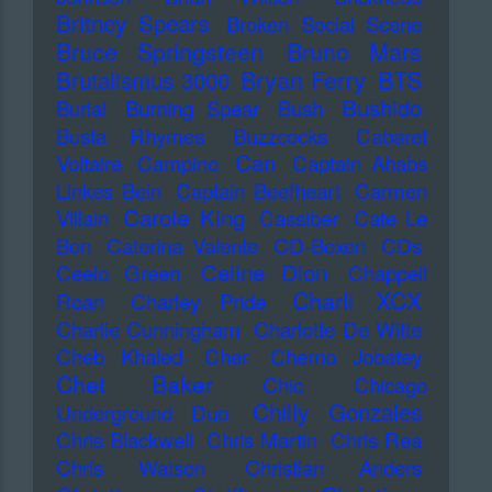
Britney Spears
Broken Social Scene
Bruce Springsteen
Bruno Mars
Bryan Ferry
BTS
Brutalismus 3000
Bushido
Burial
Burning Spear
Bush
Busta Rhymes
Buzzcocks
Cabaret
Can
Voltaire
Campino
Captain Ahabs
Linkes Bein
Captain Beefheart
Carmen
Carole King
Villain
Cassiber
Cate Le
Bon
Caterina Valente
CD-Boxen
CDs
Celine Dion
Ceelo Green
Chappell
Charli XCX
Roan
Charley Pride
Charlie Cunningham
Charlotte De Witte
Cheb Khaled
Cher
Cherno Jobatey
Chet Baker
Chic
Chicago
Chilly Gonzales
Underground Duo
Chris Blackwell
Chris Martin
Chris Rea
Chris Watson
Christian Anders