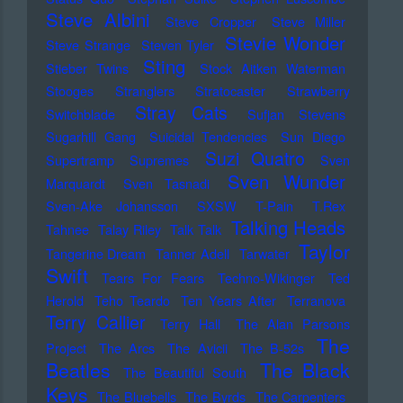
Steve Albini
Steve Cropper
Steve Miller
Stevie Wonder
Steve Strange
Steven Tyler
Sting
Stieber Twins
Stock Aitken Waterman
Stooges
Stranglers
Stratocaster
Strawberry
Stray Cats
Switchblade
Sufjan Stevens
Sugarhill Gang
Suicidal Tendencies
Sun Diego
Suzi Quatro
Supertramp
Supremes
Sven
Sven Wunder
Marquardt
Sven Tasnadi
Sven-Ake Johansson
SXSW
T-Pain
T.Rex
Talking Heads
Tahnee
Talay Riley
Talk Talk
Taylor
Tangerine Dream
Tanner Adell
Tarwater
Swift
Tears For Fears
Techno-Wikinger
Ted
Herold
Teho Teardo
Ten Years After
Terranova
Terry Callier
Terry Hall
The Alan Parsons
The
Project
The Arcs
The Avicii
The B-52s
Beatles
The Black
The Beautiful South
Keys
The Bluebells
The Byrds
The Carpenters