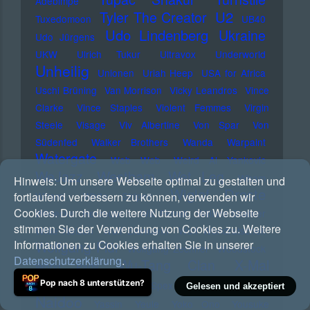
Adebimpe
U2
Tyler The Creator
Tuxedomoon
UB40
Udo Lindenberg
Ukraine
Udo Jürgens
UKW
Ulrich Tukur
Ultravox
Underworld
Unheilig
Unionen
Uriah Heep
USA for Africa
Uschi Brüning
Van Morrison
Vicky Leandros
Vince
Clarke
Vince Staples
Violent Femmes
Virgin
Steele
Visage
Viv Albertine
Von Spar
Von
Südenfed
Walker Brothers
Wanda
Warpaint
Watergate
Web Web
Weird Al Yankovic
Westbam
WeJazz
Wet Leg
Wham
Hinweis:
Um unsere Webseite optimal zu gestalten und
Wiglaf Droste
fortlaufend verbessern zu können, verwenden wir
Wham!
White Stripes
Cookies. Durch die weitere Nutzung der Webseite
Wildecker Herzbuben
Will Ferrell
William Shatner
stimmen Sie der Verwendung von Cookies zu. Weitere
Willie Nelson
Wolf Biermann
Wolf Wondratschek
Informationen zu Cookies erhalten Sie in unserer
Wolfgang Flür
Wolfgang Zechner
Woodstock
Datenschutzerklärung
.
Wu-Tang Clan
X-Mal
World Party
Xatar
Xavier
Deutschland
Pop nach 8 unterstützen?
X-Ray Spex
Gelesen und akzeptiert
Naidoo
Yassin
Yeule
Yoko Ono
Yousuke