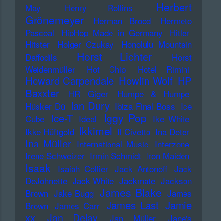
Herbert
May
Henry Rollins
Grönemeyer
Herman Brood
Hermeto
Pascoal
HipHop Made in Germany
Hitler
Hitster
Holger Czukay
Honolulu Mountain
Horst Lichter
Daffodils
Horst
Weidenmüller
Hot Chip
Hotel Rimini
Howard Carpendale
Howlin Wolf
HP
Baxxter
HR Giger
Humpe & Humpe
Ian Dury
Hüsker Dü
Ibiza Final Boss
Ice
Iggy Pop
Ice-T
Cube
Ideal
Ike White
Ikkimel
Ikke Hüftgold
Il Civetto
Ina Deter
Ina Müller
International Music
Interzone
Irene Schweizer
Irmin Schmidt
Iron Maiden
Isaak
Isaiah Collier
Jack Antonoff
Jack
DeJohnette
Jack White
Jackmate
Jackson
James Blake
Brown
Jake Bugg
James
James Last
Jamie
Brown
James Carr
xx
Jan Delay
Jan Müller
Jane's