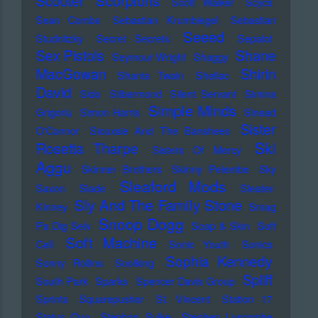
Scorpions
Scooter
Scott Walker
Scycs
Sean Combs
Sebastian Krumbiegel
Sebastian
Seeed
Studnitzky
Secret Secrets
Sepalot
Sex Pistols
Shane
Seymour Wright
Shaggy
MacGowan
Shirin
Shania Twain
Shellac
David
Sido
Silbermond
Silent Servant
Simina
Simple Minds
Grigoriu
Simon Harris
Sinead
Sister
O'Connor
Siouxsie And The Banshees
Ski
Rosetta Tharpe
Sisters Of Mercy
Aggu
Skinner Brothers
Skinny Pelembe
Sky
Sleaford Mods
Saxon
Slade
Sleater-
Sly And The Family Stone
Kinney
Smag
Snoop Dogg
Pa Dig Selv
Soap & Skin
Soft
Soft Machine
Cell
Sonic Youth
Sonics
Sophia Kennedy
Sonny Rollins
Soolking
Spliff
South Park
Sparks
Spencer Davis Group
Sprints
Squarepusher
St. Vincent
Station 17
Status Quo
Stephan Sulke
Stephen Luscombe