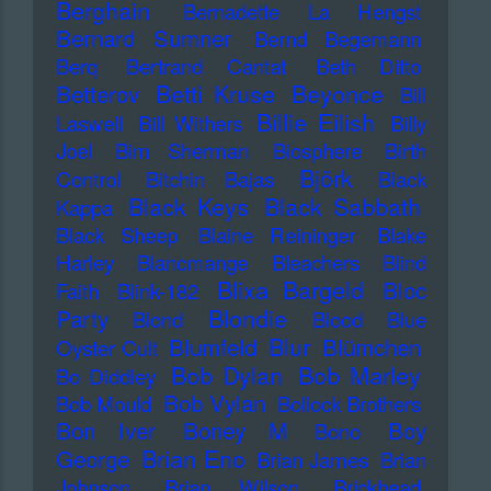
Berghain
Bernadette La Hengst
Bernard Sumner
Bernd Begemann
Berq
Bertrand Cantat
Beth Ditto
Betti Kruse
Beyonce
Betterov
Bill
Billie Eilish
Laswell
Bill Withers
Billy
Joel
Bim Sherman
Biosphere
Birth
Björk
Control
Bitchin Bajas
Black
Black Keys
Black Sabbath
Kappa
Black Sheep
Blaine Reininger
Blake
Harley
Blancmange
Bleachers
Blind
Blixa Bargeld
Bloc
Faith
Blink-182
Blondie
Party
Blond
Blood
Blue
Blur
Blumfeld
Blümchen
Oyster Cult
Bob Dylan
Bob Marley
Bo Diddley
Bob Vylan
Bob Mould
Bollock Brothers
Bon Iver
Boney M
Boy
Bono
Brian Eno
George
Brian James
Brian
Johnson
Brian Wilson
Brickhead