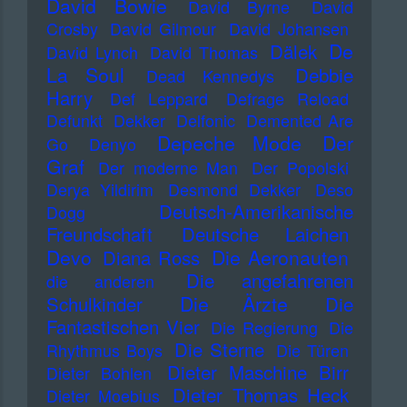
David Bowie
David Byrne
David
Crosby
David Gilmour
David Johansen
De
Dälek
David Lynch
David Thomas
La Soul
Debbie
Dead Kennedys
Harry
Def Leppard
Defrage Reload
Defunkt
Dekker
Delfonic
Demented Are
Depeche Mode
Der
Go
Denyo
Graf
Der moderne Man
Der Popolski
Derya Yildirim
Desmond Dekker
Deso
Deutsch-Amerikanische
Dogg
Freundschaft
Deutsche Laichen
Devo
Die Aeronauten
Diana Ross
Die angefahrenen
die anderen
Die Ärzte
Schulkinder
Die
Fantastischen Vier
Die Regierung
Die
Die Sterne
Rhythmus Boys
Die Türen
Dieter Maschine Birr
Dieter Bohlen
Dieter Thomas Heck
Dieter Moebius