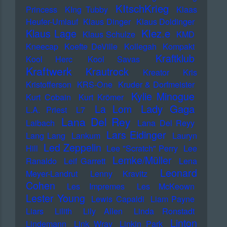
KItschKrieg
Princess
KIng Tubby
Klaas
Heufer-Umlauf
Klaus Dinger
Klaus Doldinger
Klez.e
Klaus Lage
Klaus Schulze
KMD
Kneecap
Koefte DeVille
Kollegah
Kompakt
Kraftklub
Kool Herc
Kool Savas
Kraftwerk
Krautrock
Kreator
Kris
Kristofferson
KRS-One
Kruder & Dorfmeister
Kylie Minogue
Kurt Cobain
Kurt Krömer
Lady Gaga
La Lom
L.A. Priest
L7
Lana Del Rey
Laibach
Lana Del Reyy
Lars Eidinger
Lang Lang
Lankum
Lauryn
Led Zeppelin
Hill
Lee "Scratch" Perry
Lee
Lemke/Müller
Ranaldo
Leif Garrett
Lena
Leonard
Meyer-Landrut
Lenny Kravitz
Cohen
Les Impremes
Les McKeown
Lester Young
Lewis Capaldi
Liam Payne
Liars
Lilith
Lily Allen
Linda Ronstadt
Linton
Lindemann
Link Wray
Linkin Park