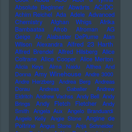
AC/DC
Absolute Beginner
Abwärts
Advanced
Achim Reichel
Ada
Adele
Chemistry
Afghan Whigs
Afrika
Bambaataa
Afrob
Afroman
AG
Geige
Air
Alabaster DePlume
Alan
Alfred 23 Harth
Wilson
Alexandra
Alfred Brendel
Alfred Hilsberg
Alice
Alice Cooper
Coltrane
Alice Merton
Alicia Keys
Alma Naidu
Althea And
Amy Winehouse
Donna
Andre 3000
Andre Herzberg
Andrea Berg
Andreas
Dorau
Andreas Gabalier
Andrew
Eldritch
Andrew Vachss
Andy Bell
Andy
Andy Fletch Fletcher
Brings
Andy
Smith
Angela Aux
Angelo Branduardi
Angine de
Angelo Kelly
Angie Stone
Poitrine
Angus Stone
Anja Schneider