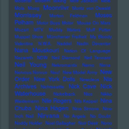
Moderat
Modern Talking
Moe Jacksch
Mois
Moonriivr
Mola
Moog
Moritz von Oswald
Morrissey
Moses
Morton Feldman
Pelham
Motor Boys Motor
Mouse On Mars
Mozart
MTV
Muddy Waters
Muff Potter
Muppet Show
Münchener Freiheit
My Bloody
Valentine
N.W.A.
Naddel
Nadin Deventer
Nana Mouskouri
Nation Of Language
Nazareth
NDW
Neil Diamond
Neil Tennant
Neil Young
Nekromantix
Nemo
Nena
New
Nervous Norvus
Neu!
New Model Army
Order
New York Dolls
Nia
Newcleus
Nick
Archives
Nick Cave
Nichtseattle
Waterhouse
Nickelback
Nico
Nikko
Nile Rogers
Nina
Weidemann
Nils Keppel
Nina Hagen
Chuba
Nina Simone
Nine
Nirvana
Inch Nail
No Angels
No Doubt
Noddy Holder
Noel Gallagher
Noir Désir
Nono