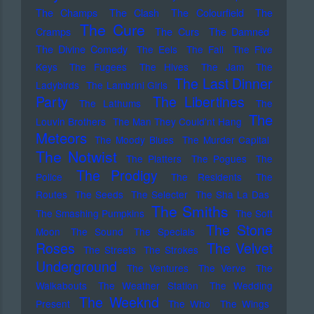
The Champs
The Clash
The Colourfield
The
The Cure
Cramps
The Curs
The Damned
The Divine Comedy
The Eels
The Fall
The Five
Keys
The Fugees
The Hives
The Jam
The
The Last Dinner
Ladybirds
The Lambrini Girls
Party
The Libertines
The Lathums
The
The
Louvin Brothers
The Man They Could'nt Hang
Meteors
The Moody Blues
The Murder Capital
The Notwist
The Platters
The Pogues
The
The Prodigy
Police
The Residents
The
Routes
The Seeds
The Selecter
The Sha La Das
The Smiths
The Smashing Pumpkins
The Soft
The Stone
Moon
The Sound
The Specials
Roses
The Velvet
The Streets
The Strokes
Underground
The Ventures
The Verve
The
Walkabouts
The Weather Station
The Wedding
The Weeknd
Present
The Who
The Wings