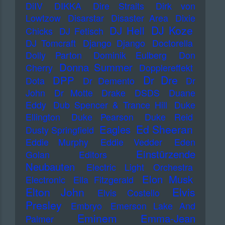
DiIV
DIKKA
Dire Straits
Dirk von
Lowtzow
Disarstar
Disaster Area
Dixie
DJ Koze
DJ Hell
Chicks
DJ Fetisch
DJ Tomcraft
Django Django
Doctorella
Dolly Parton
Dominik Eulberg
Don
Donna Summer
Cherry
Dopplereffekt
Dr Dre
DPP
Dota
Dr Demento
Dr
John
Dr Motte
Drake
DSDS
Duane
Eddy
Dub Spencer & Trance Hill
Duke
Ellington
Duke Pearson
Duke Reid
Ed Sheeran
Eagles
Dusty Springfield
Eddie Murphy
Eddie Vedder
Eden
Einstürzende
Golan
Editors
Neubauten
Electric Light Orchestra
Elon Musk
Electronic
Ella Fitzgerald
Elton John
Elvis
Elvis Costello
Presley
Embryo
Emerson Lake And
Eminem
Emma-Jean
Palmer