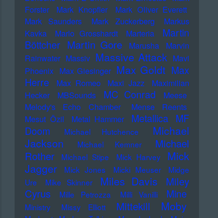
Forster
Mark Knopfler
Mark Oliver Everett
Mark Saunders
Mark Zuckerberg
Markus
Martin
Kavka
Marlo Grosshardt
Marteria
Martin Gore
Böttcher
Marusha
Marvin
Massive Attack
Rainwater
Massiv
Mavi
Max Goldt
Max
Phoenix
Max Giesinger
Herre
Max Romeo
Maxi Jazz
Maximilian
MC Conrad
Hecker
MBSounds
Meese
Melody's Echo Chamber
Mense Reents
Metallica
MF
Mesut Özil
Metal Hammer
Michael
Doom
Michael Hutchence
Jackson
Michael
Michael Kemner
Mick
Rother
Michael Stipe
Mick Harvey
Jagger
Mick Jones
Micki Meuser
Midge
Miles Davis
Miley
Ure
Mike Skinner
Cyrus
Mine
Mille Petrozza
Milli Vanilli
Moby
Mittekill
Ministry
Missy Elliott