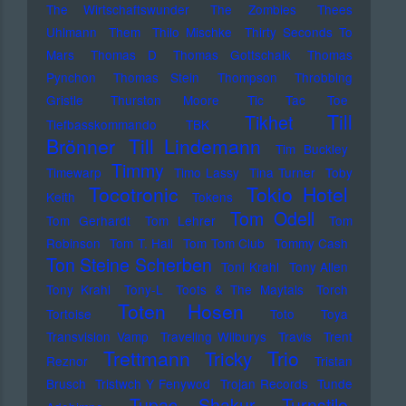
The Wirtschaftswunder
The Zombies
Thees
Uhlmann
Them
Thilo Mischke
Thirty Seconds To
Mars
Thomas D
Thomas Gottschalk
Thomas
Pynchon
Thomas Stein
Thompson
Throbbing
Gristle
Thurston Moore
Tic Tac Toe
Till
Tikhet
Tiefbasskommando TBK
Brönner
Till Lindemann
Tim Buckley
Timmy
Timewarp
Timo Lassy
Tina Turner
Toby
Tocotronic
Tokio Hotel
Keith
Tokens
Tom Odell
Tom Gerhardt
Tom Lehrer
Tom
Robinson
Tom T. Hall
Tom Tom Club
Tommy Cash
Ton Steine Scherben
Toni Krahl
Tony Allen
Tony Krahl
Tony-L
Toots & The Maytals
Torch
Toten Hosen
Tortoise
Toto
Toya
Transvision Vamp
Traveling Wilburys
Travis
Trent
Trettmann
Trio
Tricky
Reznor
Tristan
Brusch
Tristwch Y Fenywod
Trojan Records
Tunde
Tupac Shakur
Turnstile