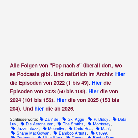
Alle Folgen von "Pop nach 8" überall dort, wo
es Podcasts gibt. Und natürlich im Archiv:
Hier
die Episoden von 2022 (1 bis 49).
Hier
die
Episoden von 2023 (50 bis 100).
Hier
die von
2024 (101 bis 152).
Hier
die von 2025 (153 bis
204). Und
hier
die ab 2026.
Schlüsselworte:
Zah1de
,
Ski Aggu
,
P. Diddy
,
Data
Luv
,
Die Aeronauten
,
The Smiths
,
Morrissey
,
Jazzmatazz
,
Moonriivr
,
Chris Rea
,
Mani
,
Shane MacGowan
,
Bamboo Artists
,
01099
,
Zartmann
,
Little Simz
,
Geese
,
Baxter Dury
,