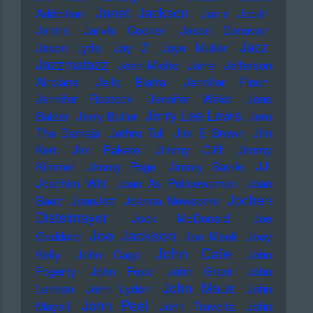
Janet Jackson
Addiction
Janis Joplin
Jantra
Jarvis Cocker
Jason Donovan
Jazz
Jason Lytle
Jay Z
Jaye Muller
Jazzmatazz
Jean-Michel Jarre
Jefferson
Airplane
Jello Biafra
Jennifer Finch
Jennifer Rostock
Jennifer Weist
Jens
Jerry Lee Lewis
Balzer
Jerry Butler
Jeru
The Damaja
Jethro Tull
Jim E Brown
Jim
Kerr
Jim Rakete
Jimmy Cliff
Jimmy
Kimmel
Jimmy Page
Jimmy Savile
JJ
Joachim Witt
Joan As Policewoman
Joan
Jochen
Baez
JoanJett
Joanna Newsome
Distelmayer
Jock McDonald
Joe
Joe Jackson
Goddard
Joe Meek
Joey
John Cale
Kelly
John Cage
John
Fogerty
John Foxx
John Grant
John
John Maus
Lennon
John Lydon
John
John Peel
Mayall
John Travolta
John