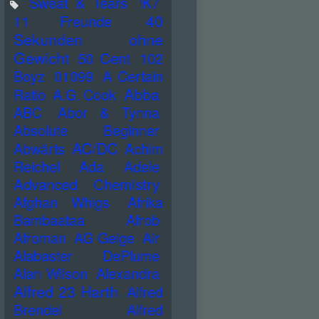
Sweat & Tears
!K7
40
11 Freunde
Sekunden ohne
Gewicht
50 Cent
102
Boyz
01099
A Certain
Abba
Ratio
A.G. Cook
ABC
Abor & Tynna
Absolute Beginner
AC/DC
Abwärts
Achim
Reichel
Ada
Adele
Advanced Chemistry
Afghan Whigs
Afrika
Bambaataa
Afrob
Afroman
AG Geige
Air
Alabaster DePlume
Alan Wilson
Alexandra
Alfred 23 Harth
Alfred
Brendel
Alfred