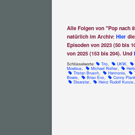
Alle Folgen von "Pop nach 8
natürlich im Archiv:
Hier
die
Episoden von 2023 (50 bis 1
von 2025 (153 bis 204). Und
Schlüsselworte:
Trio
,
UKW
,
Moebius
,
Michael Rother
,
Herb
Tristan Brusch
,
Harmonia
,
Bowie
,
Brian Eno
,
Conny Plan
Disarstar
,
Heinz Rudolf Kunze