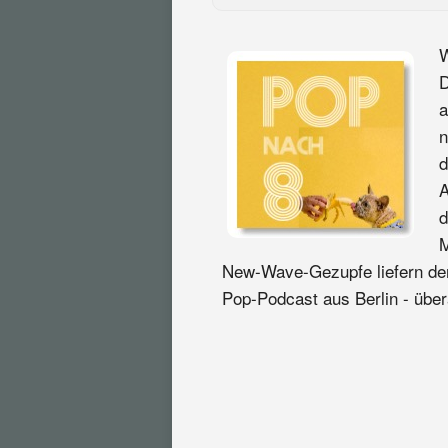
W
D
a
n
d
A
d
M
New-Wave-Gezupfe liefern den
Pop-Podcast aus Berlin - übera