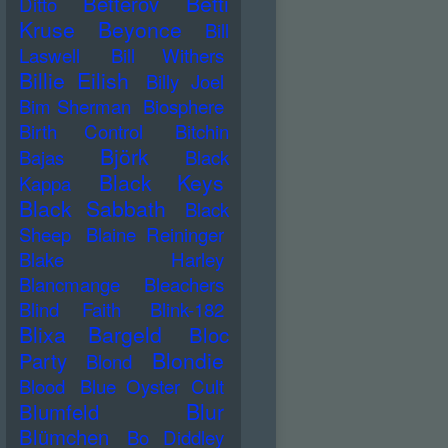
Betti
Betterov
Ditto
Kruse
Beyonce
Bill
Laswell
Bill Withers
Billie Eilish
Billy Joel
Bim Sherman
Biosphere
Birth Control
Bitchin
Björk
Bajas
Black
Black Keys
Kappa
Black Sabbath
Black
Sheep
Blaine Reininger
Blake Harley
Blancmange
Bleachers
Blind Faith
Blink-182
Blixa Bargeld
Bloc
Blondie
Party
Blond
Blood
Blue Oyster Cult
Blur
Blumfeld
Blümchen
Bo Diddley