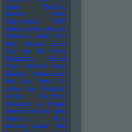
Balbina
Bunny
Bamboo Artists
Bananarama
BAP
Barbara Schöneberger
Barenaked Ladies
Basia
Bulat
Bassdee
Baxter
Dury
Bay City Rollers
Beach
Bazzazian
Boys
Beastie Boys
Beatles
Beckenbauer
Bee Gees
Beirut
Ben
Benjamin
LaMar Gay
Berghain
Amaru
Bernadette La Hengst
Bernard Sumner
Bernd
Begemann
Berq
Bertrand Cantat
Beth