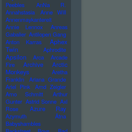
Peebles
AnNa R.
Annahstasia
Anne Will
Annenmaykantereit
Annie Lennox
Anreas
Gabalier
Antilopen Gang
Aphex
Anton Karras
Twin
Aphrodite
Apsilon
Arca
Arcade
Archive
Arctic
Fire
Monkeys
Aretha
Franklin
Ariana Grande
Ariel Pink
Arnd Zeigler
Arno Schmitt
Arthur
Gunter
Astrid Sonne
Axl
Azure Ray
Rose
Azymuth
Ätna
Babyshambles
Backstreet Boys
Bad