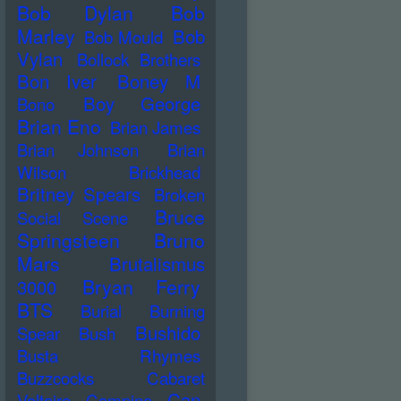
Bob Dylan
Bob
Marley
Bob
Bob Mould
Vylan
Bollock Brothers
Bon Iver
Boney M
Boy George
Bono
Brian Eno
Brian James
Brian Johnson
Brian
Wilson
Brickhead
Britney Spears
Broken
Bruce
Social Scene
Springsteen
Bruno
Mars
Brutalismus
Bryan Ferry
3000
BTS
Burial
Burning
Bushido
Spear
Bush
Busta Rhymes
Buzzcocks
Cabaret
Can
Voltaire
Campino