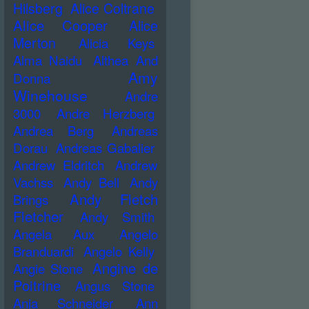
Hilsberg
Alice Coltrane
Alice Cooper
Alice
Merton
Alicia Keys
Alma Naidu
Althea And
Amy
Donna
Winehouse
Andre
3000
Andre Herzberg
Andrea Berg
Andreas
Dorau
Andreas Gabalier
Andrew Eldritch
Andrew
Vachss
Andy Bell
Andy
Andy Fletch
Brings
Fletcher
Andy Smith
Angela Aux
Angelo
Branduardi
Angelo Kelly
Angine de
Angie Stone
Poitrine
Angus Stone
Anja Schneider
Ann