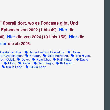
" überall dort, wo es Podcasts gibt. Und
 Episoden von 2022 (1 bis 49).
Hier
die
00).
Hier
die von 2024 (101 bis 152).
Hier
die
hier
die ab 2026.
Gestalt et Jive
,
Hans-Joachim Roedelius
,
Dieter
ert Grönemeyer
,
Kreator
,
Mille Petrozza
,
The Hives
,
Tom Odell
,
Devo
,
Pere Ubu
,
Ralf Hütter
,
David
k
,
Mois
,
Xatar
,
Sun Diego
,
Kollegah
,
,
Klaus Lage
,
Olivia Dean