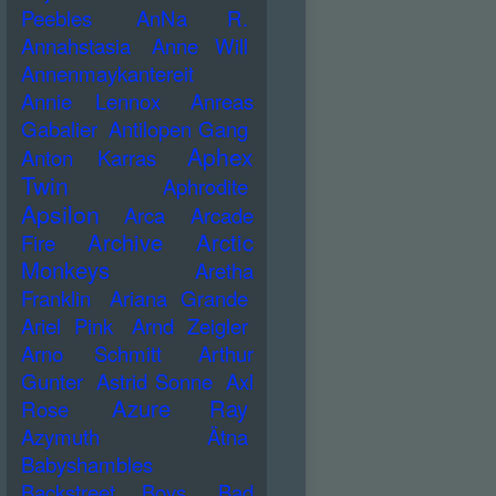
Peebles
AnNa R.
Annahstasia
Anne Will
Annenmaykantereit
Annie Lennox
Anreas
Gabalier
Antilopen Gang
Aphex
Anton Karras
Twin
Aphrodite
Apsilon
Arca
Arcade
Archive
Arctic
Fire
Monkeys
Aretha
Franklin
Ariana Grande
Ariel Pink
Arnd Zeigler
Arno Schmitt
Arthur
Gunter
Astrid Sonne
Axl
Azure Ray
Rose
Azymuth
Ätna
Babyshambles
Backstreet Boys
Bad