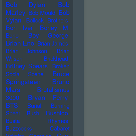
Bob Dylan
Bob
Marley
Bob
Bob Mould
Vylan
Bollock Brothers
Bon Iver
Boney M
Boy George
Bono
Brian Eno
Brian James
Brian Johnson
Brian
Wilson
Brickhead
Britney Spears
Broken
Bruce
Social Scene
Springsteen
Bruno
Mars
Brutalismus
Bryan Ferry
3000
BTS
Burial
Burning
Bushido
Spear
Bush
Busta Rhymes
Buzzcocks
Cabaret
Can
Voltaire
Campino