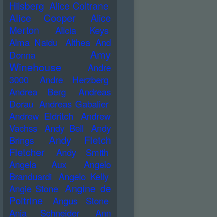
Hilsberg
Alice Coltrane
Alice Cooper
Alice
Merton
Alicia Keys
Alma Naidu
Althea And
Amy
Donna
Winehouse
Andre
3000
Andre Herzberg
Andrea Berg
Andreas
Dorau
Andreas Gabalier
Andrew Eldritch
Andrew
Vachss
Andy Bell
Andy
Andy Fletch
Brings
Fletcher
Andy Smith
Angela Aux
Angelo
Branduardi
Angelo Kelly
Angine de
Angie Stone
Poitrine
Angus Stone
Anja Schneider
Ann