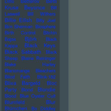
Betti
Betterov
Ditto
Kruse
Beyonce
Bill
Laswell
Bill Withers
Billie Eilish
Billy Joel
Bim Sherman
Biosphere
Birth Control
Bitchin
Björk
Bajas
Black
Black Keys
Kappa
Black Sabbath
Black
Sheep
Blaine Reininger
Blake Harley
Blancmange
Bleachers
Blind Faith
Blink-182
Blixa Bargeld
Bloc
Blondie
Party
Blond
Blood
Blue Oyster Cult
Blur
Blumfeld
Blümchen
Bo Diddley