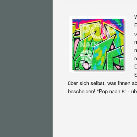
W
E
s
n
n
r
D
S
über sich selbst, was ihnen abe
bescheiden! "Pop nach 8" - übe