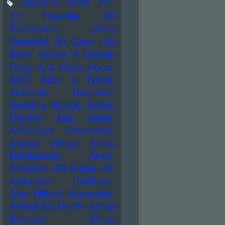
Sweat & Tears
!K7
40
11 Freunde
Sekunden ohne
Gewicht
50 Cent
102
Boyz
01099
A Certain
Abba
Ratio
A.G. Cook
ABC
Abor & Tynna
Absolute Beginner
AC/DC
Abwärts
Achim
Reichel
Ada
Adele
Advanced Chemistry
Afghan Whigs
Afrika
Bambaataa
Afrob
Afroman
AG Geige
Air
Alabaster DePlume
Alan Wilson
Alexandra
Alfred 23 Harth
Alfred
Brendel
Alfred