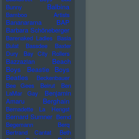
Balbina
Bunny
Bamboo Artists
Bananarama
BAP
Barbara Schöneberger
Barenaked Ladies
Basia
Bulat
Bassdee
Baxter
Dury
Bay City Rollers
Beach
Bazzazian
Boys
Beastie Boys
Beatles
Beckenbauer
Bee Gees
Beirut
Ben
Benjamin
LaMar Gay
Berghain
Amaru
Bernadette La Hengst
Bernard Sumner
Bernd
Begemann
Berq
Bertrand Cantat
Beth