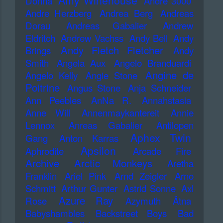
Amy Winehouse
Donna
Andre 3000
Andre Herzberg
Andrea Berg
Andreas
Dorau
Andreas Gabalier
Andrew
Eldritch
Andrew Vachss
Andy Bell
Andy
Andy Fletch Fletcher
Brings
Andy
Smith
Angela Aux
Angelo Branduardi
Angine de
Angelo Kelly
Angie Stone
Poitrine
Angus Stone
Anja Schneider
Ann Peebles
AnNa R.
Annahstasia
Anne Will
Annenmaykantereit
Annie
Lennox
Anreas Gabalier
Antilopen
Aphex Twin
Gang
Anton Karras
Apsilon
Aphrodite
Arcade Fire
Archive
Arctic Monkeys
Aretha
Franklin
Ariel Pink
Arnd Zeigler
Arno
Schmitt
Arthur Gunter
Astrid Sonne
Axl
Azure Ray
Rose
Azymuth
Ätna
Babyshambles
Backstreet Boys
Bad