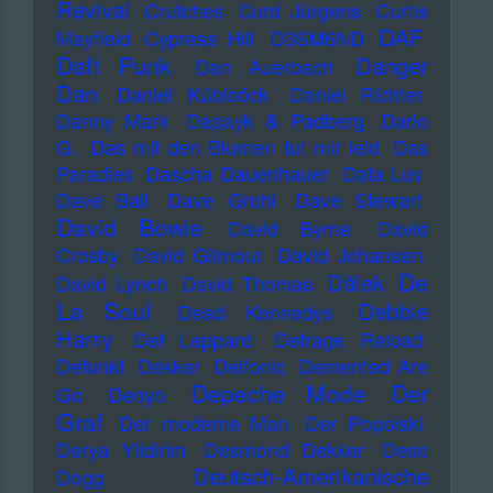
Revival
Crutches
Curd Jürgens
Curtis
DAF
Mayfield
Cypress Hill
D3SM6ND
Daft Punk
Danger
Dan Auerbach
Dan
Daniel Küblböck
Daniel Richter
Danny Mark
Dapayk & Padberg
Dario
G.
Das mit den Blumen tut mir leid
Das
Paradies
Dascha Dauenhauer
Data Luv
Dave Ball
Dave Grohl
Dave Stewart
David Bowie
David Byrne
David
Crosby
David Gilmour
David Johansen
De
Dälek
David Lynch
David Thomas
La Soul
Debbie
Dead Kennedys
Harry
Def Leppard
Defrage Reload
Defunkt
Dekker
Delfonic
Demented Are
Depeche Mode
Der
Go
Denyo
Graf
Der moderne Man
Der Popolski
Derya Yildirim
Desmond Dekker
Deso
Deutsch-Amerikanische
Dogg