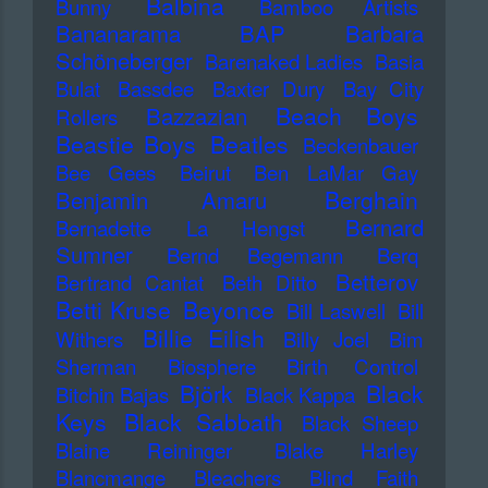
Balbina
Bunny
Bamboo Artists
Bananarama
BAP
Barbara
Schöneberger
Barenaked Ladies
Basia
Bulat
Bassdee
Baxter Dury
Bay City
Beach Boys
Bazzazian
Rollers
Beastie Boys
Beatles
Beckenbauer
Bee Gees
Beirut
Ben LaMar Gay
Berghain
Benjamin Amaru
Bernard
Bernadette La Hengst
Sumner
Bernd Begemann
Berq
Betterov
Bertrand Cantat
Beth Ditto
Betti Kruse
Beyonce
Bill Laswell
Bill
Billie Eilish
Withers
Billy Joel
Bim
Sherman
Biosphere
Birth Control
Björk
Black
Bitchin Bajas
Black Kappa
Keys
Black Sabbath
Black Sheep
Blaine Reininger
Blake Harley
Blancmange
Bleachers
Blind Faith