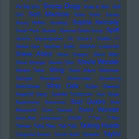
Snoop Dogg
Pa Dig Selv
Soap & Skin
Soft
Soft Machine
Cell
Sonic Youth
Sonics
Sophia Kennedy
Sonny Rollins
Soolking
Spliff
South Park
Sparks
Spencer Davis Group
Sprints
Squarepusher
St. Vincent
Station 17
Status Quo
Stephan Sulke
Stephen Luscombe
Steve Albini
Steve Cropper
Steve Miller
Stevie Wonder
Steve Strange
Steven Tyler
Sting
Stieber Twins
Stock Aitken Waterman
Stooges
Stranglers
Stratocaster
Strawberry
Stray Cats
Switchblade
Sufjan Stevens
Sugarhill Gang
Suicidal Tendencies
Sun Diego
Suzi Quatro
Supertramp
Supremes
Sven
Sven Wunder
Marquardt
Sven Tasnadi
Sven-Ake Johansson
SXSW
T-Pain
T.Rex
Talking Heads
Tahnee
Talay Riley
Talk Talk
Taylor
Tangerine Dream
Tanner Adell
Tarwater