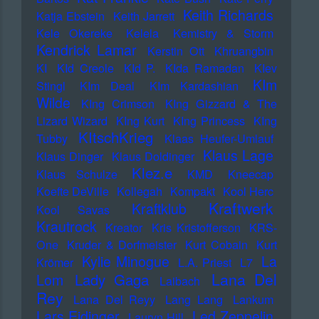
Keith Richards
Katja Ebstein
Keith Jarrett
Kele Okereke
Kelela
Kemistry & Storm
Kendrick Lamar
Kerstin Ott
Khruangbin
KI
KId Creole
KId P.
KIda Ramadan
KIev
KIm
Stingl
KIm Deal
KIm Kardashian
Wilde
KIng Crimson
KIng Gizzard & The
Lizard Wizard
KIng Kurt
KIng Princess
KIng
KItschKrieg
Tubby
Klaas Heufer-Umlauf
Klaus Lage
Klaus Dinger
Klaus Doldinger
Klez.e
Klaus Schulze
KMD
Kneecap
Koefte DeVille
Kollegah
Kompakt
Kool Herc
Kraftwerk
Kraftklub
Kool Savas
Krautrock
Kreator
Kris Kristofferson
KRS-
One
Kruder & Dorfmeister
Kurt Cobain
Kurt
Kylie Minogue
La
Krömer
L.A. Priest
L7
Lana Del
Lady Gaga
Lom
Laibach
Rey
Lana Del Reyy
Lang Lang
Lankum
Lars Eidinger
Led Zeppelin
Lauryn Hill