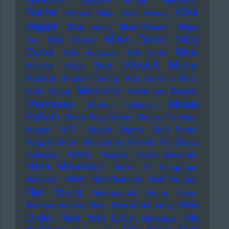
Mick
Rother
Michael Stipe
Mick Harvey
Jagger
Mick Jones
Micki Meuser
Midge
Miles Davis
Miley
Ure
Mike Skinner
Cyrus
Mine
Mille Petrozza
Milli Vanilli
Moby
Mittekill
Ministry
Missy Elliott
Moderat
Modern Talking
Moe Jacksch
Mois
Moonriivr
Mola
Moog
Moritz von Oswald
Morrissey
Moses
Morton Feldman
Pelham
Motor Boys Motor
Mouse On Mars
Mozart
MTV
Muddy Waters
Muff Potter
Muppet Show
Münchener Freiheit
My Bloody
Valentine
N.W.A.
Naddel
Nadin Deventer
Nana Mouskouri
Nation Of Language
Nazareth
NDW
Neil Diamond
Neil Tennant
Neil Young
Nekromantix
Nemo
Nena
New
Nervous Norvus
Neu!
New Model Army
Order
New York Dolls
Nia
Newcleus