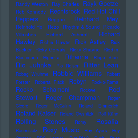
Rayk Goetze
Randy Weston
Ray Charles
Rechtsrock
Red Hot Chili
Reb Kennedy
Peppers
Reinhard Mey
Reggae
Reinhold Heil
Rezo
Rhythm & Sound
Ricardo
Richard
Villalobos
Richard Ashcroft
Hawley
Rick Astley
Richie Hawtin
Rick
Buckler
Ricky Gervais
Ricky Shayne
Riddim
Rihanna
Riechmann
Righeira
Ringo Starr
Rio Juhnke
Ritter Lean
Rio Reiser
Robbie Williams
Robag Wruhme
Robert
Robyn
Forster
Roberta Flack
Rock-o-Rama
Rod
Rocko Schamoni
Rockwell
Stewart
Roger Champman
Roger
Cicero
Roger McGuinn
Roland Emmerich
Roland Kaiser
Roland Owsnitzki
Rolf Kühn
Rolling Stones
Rosalia
Romy
Roxy Music
Rosenstolz
Roy Ayers
Roy
Orbison
RPS Lanrue
Run-DMC
Rush
Russ