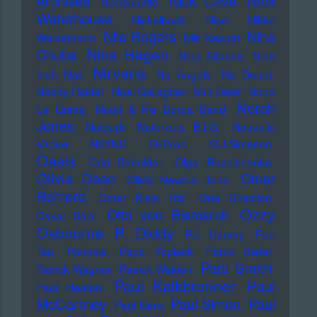
Nick
Archives
Nick Cave
Nichtseattle
Waterhouse
Nickelback
Nico
Nikko
Nile Rogers
Nina
Weidemann
Nils Keppel
Nina Hagen
Chuba
Nina Simone
Nine
Nirvana
Inch Nail
No Angels
No Doubt
Noddy Holder
Noel Gallagher
Noir Désir
Nono
Norah
La Grinta
Noori & His Dorpa Band
Jones
Notdurft
Notorious B.I.G.
Nouvelle
Vague
NSYNC
O-Town
O.J.Simpson
Oasis
Odd Beholder
Olga Reznichenko
Olivia Dean
Omar
Olivia Newton John
Romero
Omer Klein Trio
One Direction
Ozzy
Otto von Bismarck
Oskar Sala
Osbourne
P. Diddy
P.J. Harvey
Pan
Tau
Pankow
Papo Yoplack
Parov Stelar
Patti Smith
Patrick Wagner
Patrick Walden
Paul Kalkbrenner
Paul
Paul Heaton
McCartney
Paul Simon
Paul
Paul Nero