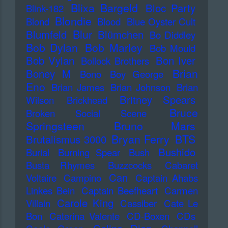
Blixa Bargeld
Bloc Party
Blink-182
Blondie
Blond
Blood
Blue Oyster Cult
Blur
Blumfeld
Blümchen
Bo Diddley
Bob Dylan
Bob Marley
Bob Mould
Bob Vylan
Bon Iver
Bollock Brothers
Brian
Boney M
Bono
Boy George
Eno
Brian James
Brian Johnson
Brian
Britney Spears
Wilson
Brickhead
Bruce
Broken Social Scene
Springsteen
Bruno Mars
Bryan Ferry
BTS
Brutalismus 3000
Bushido
Burial
Burning Spear
Bush
Busta Rhymes
Buzzcocks
Cabaret
Can
Voltaire
Campino
Captain Ahabs
Linkes Bein
Captain Beefheart
Carmen
Carole King
Villain
Cassiber
Cate Le
Bon
Caterina Valente
CD-Boxen
CDs