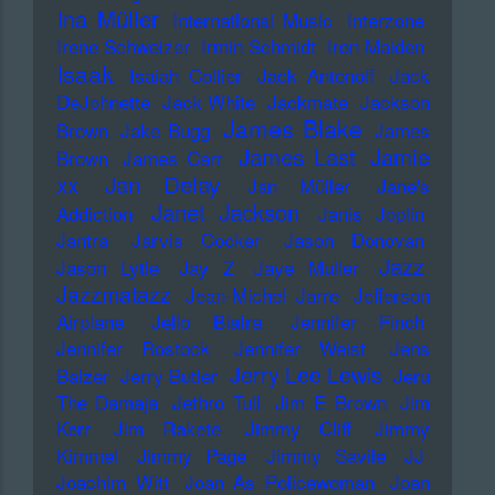
Ina Müller
International Music
Interzone
Irene Schweizer
Irmin Schmidt
Iron Maiden
Isaak
Isaiah Collier
Jack Antonoff
Jack
DeJohnette
Jack White
Jackmate
Jackson
James Blake
Brown
Jake Bugg
James
James Last
Jamie
Brown
James Carr
xx
Jan Delay
Jan Müller
Jane's
Janet Jackson
Addiction
Janis Joplin
Jantra
Jarvis Cocker
Jason Donovan
Jazz
Jason Lytle
Jay Z
Jaye Muller
Jazzmatazz
Jean-Michel Jarre
Jefferson
Airplane
Jello Biafra
Jennifer Finch
Jennifer Rostock
Jennifer Weist
Jens
Jerry Lee Lewis
Balzer
Jerry Butler
Jeru
The Damaja
Jethro Tull
Jim E Brown
Jim
Kerr
Jim Rakete
Jimmy Cliff
Jimmy
Kimmel
Jimmy Page
Jimmy Savile
JJ
Joachim Witt
Joan As Policewoman
Joan