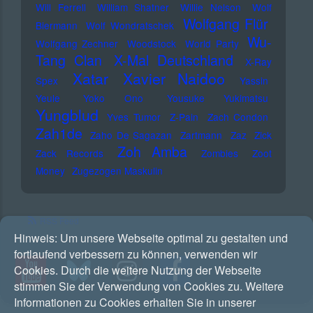
Will Ferrell
William Shatner
Willie Nelson
Wolf
Wolfgang Flür
Biermann
Wolf Wondratschek
Wu-
Wolfgang Zechner
Woodstock
World Party
Tang Clan
X-Mal Deutschland
X-Ray
Xatar
Xavier Naidoo
Spex
Yassin
Yeule
Yoko Ono
Yousuke Yukimatsu
Yungblud
Yves Tumor
Z-Pain
Zach Condon
Zah1de
Zaho De Sagazan
Zartmann
Zaz
Zick
Zoh Amba
Zack Records
Zombies
Zoot
Money
Zugezogen Maskulin
RSS Feed
Hinweis:
Um unsere Webseite optimal zu gestalten und
fortlaufend verbessern zu können, verwenden wir
Cookies. Durch die weitere Nutzung der Webseite
stimmen Sie der Verwendung von Cookies zu. Weitere
Informationen zu Cookies erhalten Sie in unserer