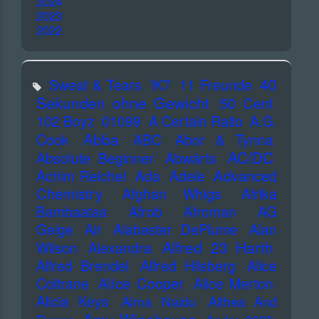
2024
2023
2022
40
Sweat & Tears
!K7
11 Freunde
Sekunden ohne Gewicht
50 Cent
102 Boyz
01099
A Certain Ratio
A.G.
Abba
Cook
ABC
Abor & Tynna
AC/DC
Absolute Beginner
Abwärts
Advanced
Achim Reichel
Ada
Adele
Chemistry
Afghan Whigs
Afrika
Bambaataa
Afrob
Afroman
AG
Geige
Air
Alabaster DePlume
Alan
Alfred 23 Harth
Wilson
Alexandra
Alfred Brendel
Alfred Hilsberg
Alice
Alice Cooper
Coltrane
Alice Merton
Alicia Keys
Alma Naidu
Althea And