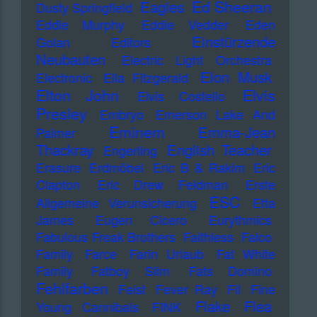
Ed Sheeran
Eagles
Dusty Springfield
Eddie Murphy
Eddie Vedder
Eden
Einstürzende
Golan
Editors
Neubauten
Electric Light Orchestra
Elon Musk
Electronic
Ella Fitzgerald
Elton John
Elvis
Elvis Costello
Presley
Embryo
Emerson Lake And
Eminem
Emma-Jean
Palmer
Thackray
English Teacher
Engerling
Erasure
Erdmöbel
Eric B & Rakim
Eric
Clapton
Eric Drew Feldman
Erste
ESC
Allgemeine Verunsicherung
Etta
James
Eugen Cicero
Eurythmics
Fabulous Freak Brothers
Faithless
Falco
Family
Farce
Farin Urlaub
Fat White
Family
Fatboy Slim
Fats Domino
Fehlfarben
Feist
Fever Ray
Fil
Fine
Flake
Flea
Young Cannibals
FINK