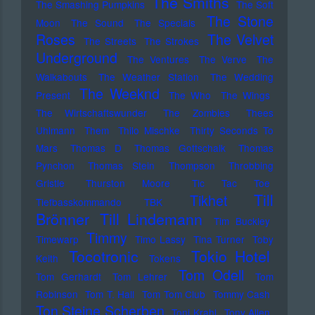
The Smiths
The Smashing Pumpkins
The Soft
The Stone
Moon
The Sound
The Specials
Roses
The Velvet
The Streets
The Strokes
Underground
The Ventures
The Verve
The
Walkabouts
The Weather Station
The Wedding
The Weeknd
Present
The Who
The Wings
The Wirtschaftswunder
The Zombies
Thees
Uhlmann
Them
Thilo Mischke
Thirty Seconds To
Mars
Thomas D
Thomas Gottschalk
Thomas
Pynchon
Thomas Stein
Thompson
Throbbing
Gristle
Thurston Moore
Tic Tac Toe
Till
Tikhet
Tiefbasskommando TBK
Brönner
Till Lindemann
Tim Buckley
Timmy
Timewarp
Timo Lassy
Tina Turner
Toby
Tocotronic
Tokio Hotel
Keith
Tokens
Tom Odell
Tom Gerhardt
Tom Lehrer
Tom
Robinson
Tom T. Hall
Tom Tom Club
Tommy Cash
Ton Steine Scherben
Toni Krahl
Tony Allen