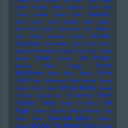
Kunkel
Russland
Rutles
Sababa 5
Sade
Sam
Santiano
Fender
Sandow
Sandra Hüller
Sarah Connor
Sarah Davachi
Sarah Engels
Sarah Wild
Sasha
Saturndaze
Saul Williams
Scooter
Sault
Schnipo Schranke
Schürze
Scorpions
Scott Walker
Scycs
Sean Combs
Sebastian Krumbiegel
Sebastian Studnitzky
Secret
Seeed
Sex Pistols
Secrets
Sepalot
Shane
Seymour Wright
Shaggy
MacGowan
Shirin
Shania Twain
Shellac
David
Sido
Silbermond
Silent Servant
Simina
Simple Minds
Grigoriu
Simon Harris
Sinead
Sister
O'Connor
Siouxsie And The Banshees
Ski
Rosetta Tharpe
Sisters Of Mercy
Aggu
Skinner Brothers
Skinny Pelembe
Sky
Sleaford Mods
Saxon
Slade
Sleater-
Sly And The Family Stone
Kinney
Smag