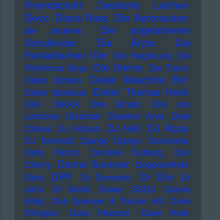
Freundschaft
Deutsche Laichen
Devo
Die Aeronauten
Diana Ross
Die angefahrenen
die anderen
Die Ärzte
Schulkinder
Die
Fantastischen Vier
Die Regierung
Die
Die Sterne
Rhythmus Boys
Die Türen
Dieter Maschine Birr
Dieter Bohlen
Dieter Thomas Heck
Dieter Moebius
DiIV
DIKKA
Dire Straits
Dirk von
Lowtzow
Disarstar
Disaster Area
Dixie
DJ Koze
DJ Hell
Chicks
DJ Fetisch
DJ Tomcraft
Django Django
Doctorella
Dolly Parton
Dominik Eulberg
Don
Donna Summer
Cherry
Dopplereffekt
Dr Dre
DPP
Dota
Dr Demento
Dr
John
Dr Motte
Drake
DSDS
Duane
Eddy
Dub Spencer & Trance Hill
Duke
Ellington
Duke Pearson
Duke Reid