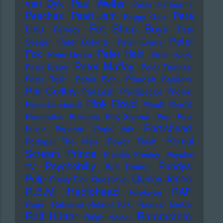
Paul Weller
van Dyk
Paula Hartmann
Pere
Peaches
Pearl Jam
Peggy Gou
Pet Shop Boys
Ubu
Perrecy
Pete
Peter
Seeger
Peter Doherty
Peter Evans
Fox
Peter Hein
Peter Green
Peter Hook
Peter Maffay
Peter Kraus
Peter Thomas
Peter Tosh
Petter Eldh
Pharoah Sanders
Phil Collins
Phil Lesh
Phil Spector
Photek
Pink Floyd
Pietro Lombardi
Pitbull
Plan B
Plasmatics
Polecats
Poly Styrene
Pop
Pop-
Portishead
Kultur
Popcorn
Popol Vuh
Primal
Portugal The Man
Power Plush
Prince
Scream
Priscilla Presley
Psychic
Psychobilly
Puhdys
TV
Puff Daddy
Pulp
Quincy Jones
Pussy Riot
Questlove
Radiohead
R.E.M.
RAF
Raekwon
Rage
Rahsaan Roland Kirk
Rainald Grebe
Ralf Hütter
Rammstein
Ralph Heidel