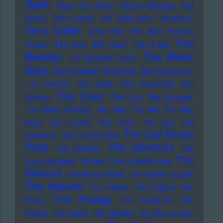
Swift
Tears For Fears
Techno-Wikinger
Ted
Herold
Teho Teardo
Ten Years After
Terranova
Terry Callier
Terry Hall
The Alan Parsons
The
Project
The Arcs
The Avicii
The B-52s
Beatles
The Black
The Beautiful South
Keys
The Bluebells
The Byrds
The Carpenters
The Champs
The Clash
The Colourfield
The
The Cure
Cramps
The Curs
The Damned
The Divine Comedy
The Eels
The Fall
The Five
Keys
The Fugees
The Hives
The Jam
The
The Last Dinner
Ladybirds
The Lambrini Girls
Party
The Libertines
The Lathums
The
The
Louvin Brothers
The Man They Could'nt Hang
Meteors
The Moody Blues
The Murder Capital
The Notwist
The Platters
The Pogues
The
The Prodigy
Police
The Residents
The
Routes
The Seeds
The Selecter
The Sha La Das