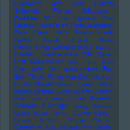
Fler
Fleetwood Mac
Florian
Schneider
Florian Silbereisen
Foo Fighters
Fontaines DC
Fran
Lebowitz
Frank Farian
Frank Laufenberg
Frank Sinatra
Frank
Frank Ocean
Frank Zappa
Spilker
Franz
Ferdinand
Frau Lehmann
Fred und Luna
Friedrich Liechtenstein
Fritz Egner
Fritz Kalkbrenner
Fritz Puppel
Fritzi
Fun
Ernst
Front 242
Fuerza Regida
Boy Three
Funny van Dannen
Fury
In The Slaughterhouse
Fusion
Future
Gary Glitter
Geese
Islands
Galliano
Genesis
Geir Jenssen
Gene Vincent
Genesis P-Orridge
Georg Kreisler
Georg Stefan Troller
George Clinton
George Harrison
George Michael
Gestalt et Jive
Get Well Soon
Gewalt