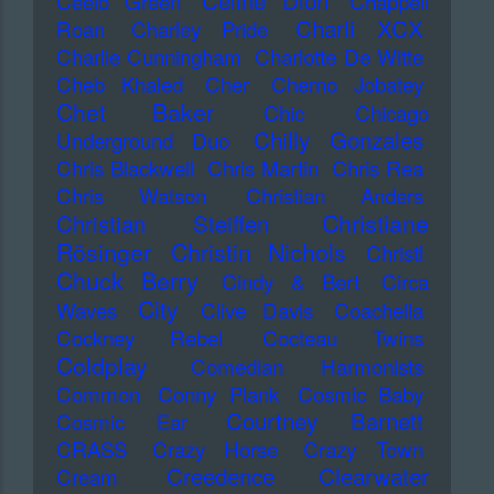
Celine Dion
Ceelo Green
Chappell
Charli XCX
Roan
Charley Pride
Charlie Cunningham
Charlotte De Witte
Cheb Khaled
Cher
Cherno Jobatey
Chet Baker
Chic
Chicago
Chilly Gonzales
Underground Duo
Chris Blackwell
Chris Martin
Chris Rea
Chris Watson
Christian Anders
Christiane
Christian Steiffen
Rösinger
Christin Nichols
Christl
Chuck Berry
Cindy & Bert
Circa
City
Waves
Clive Davis
Coachella
Cockney Rebel
Cocteau Twins
Coldplay
Comedian Harmonists
Common
Conny Plank
Cosmic Baby
Courtney Barnett
Cosmic Ear
CRASS
Crazy Horse
Crazy Town
Creedence Clearwater
Cream