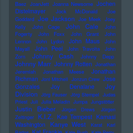
Jochen
Baez
JoanJett
Joanna Newsome
Distelmayer
Jock McDonald
Joe
Joe Jackson
Goddard
Joe Meek
Joey
John Cale
Kelly
John Cage
John
Fogerty
John Foxx
John Grant
John
John Maus
Lennon
John Lydon
John
John Peel
Mayall
John Travolta
John
Johnny Cash
Zorn
Johnny Depp
Johnny Marr
Johnny Rotten
Jonathan
Jonathan
Jeremiah
Jonathan Meese
Richman
Jose
Joni Mitchell
Jonzun Crew
Joy
Gonzales
Joy Denalane
Division
Jörg Fauser
Jörg Stempel
Judas
Priest
Juli
Julia Meladin
Jumpa
Jungstötter
Justin Bieber
Jürgen Drews
Jürgen
K.I.Z.
Kae Tempest
Kamasi
Zeltinger
Kanye West
Washington
Karat
Karl
Kat Frankie
Bartos
Kate Bush
Kate Perry