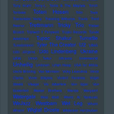
Tony Krahl
Tony-L
Toots & The Maytals
Torch
Toten Hosen
Tortoise
Toto
Toya
Transvision Vamp
Traveling Wilburys
Travis
Trent
Trettmann
Trio
Tricky
Reznor
Tristan
Brusch
Tristwch Y Fenywod
Trojan Records
Tunde
Tupac Shakur
Turnstile
Adebimpe
U2
Tyler The Creator
Tuxedomoon
UB40
Udo Lindenberg
Ukraine
Udo Jürgens
UKW
Ulrich Tukur
Ultravox
Underworld
Unheilig
Unionen
Uriah Heep
USA for Africa
Uschi Brüning
Van Morrison
Vicky Leandros
Vince
Clarke
Vince Staples
Violent Femmes
Virgin
Steele
Visage
Viv Albertine
Von Spar
Von
Südenfed
Walker Brothers
Wanda
Warpaint
Watergate
Web Web
Weird Al Yankovic
Westbam
WeJazz
Wet Leg
Wham
Wiglaf Droste
Wham!
Wildecker Herzbuben