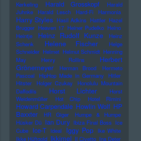
Harald Grosskopf
Kerkeling
Harald
Juhnke
Harald Lesch
Hard-Fi
Harmonia
Harry Styles
Hasil Adkins
Hattler
Hazel
Brugger
Heaven 17
Heiner Pudelko
Heino
Heinz Rudolf Kunze
Heintje
Heinz
Helene Fischer
Schenk
Helge
Schneider
Helmet
Helmut Schmidt
Henning
Herbert
May
Henry Rollins
Grönemeyer
Herman Brood
Hermeto
Pascoal
HipHop Made in Germany
Hitler
Hitster
Holger Czukay
Honolulu Mountain
Horst Lichter
Daffodils
Horst
Weidenmüller
Hot Chip
Hotel Rimini
Howard Carpendale
Howlin Wolf
HP
Baxxter
HR Giger
Humpe & Humpe
Ian Dury
Hüsker Dü
Ibiza Final Boss
Ice
Iggy Pop
Ice-T
Cube
Ideal
Ike White
Ikkimel
Ikke Hüftgold
Il Civetto
Ina Deter