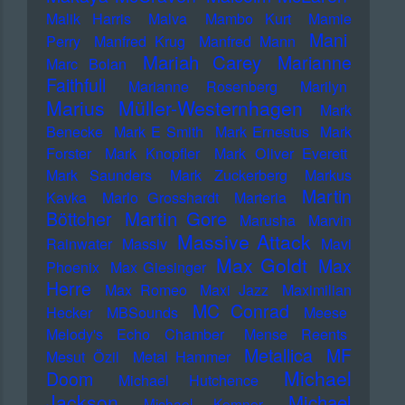
Malik Harris
Malva
Mambo Kurt
Mamie
Mani
Perry
Manfred Krug
Manfred Mann
Mariah Carey
Marianne
Marc Bolan
Faithfull
Marianne Rosenberg
Marilyn
Marius Müller-Westernhagen
Mark
Benecke
Mark E Smith
Mark Ernestus
Mark
Forster
Mark Knopfler
Mark Oliver Everett
Mark Saunders
Mark Zuckerberg
Markus
Martin
Kavka
Marlo Grosshardt
Marteria
Martin Gore
Böttcher
Marusha
Marvin
Massive Attack
Rainwater
Massiv
Mavi
Max Goldt
Max
Phoenix
Max Giesinger
Herre
Max Romeo
Maxi Jazz
Maximilian
MC Conrad
Hecker
MBSounds
Meese
Melody's Echo Chamber
Mense Reents
Metallica
MF
Mesut Özil
Metal Hammer
Michael
Doom
Michael Hutchence
Jackson
Michael
Michael Kemner