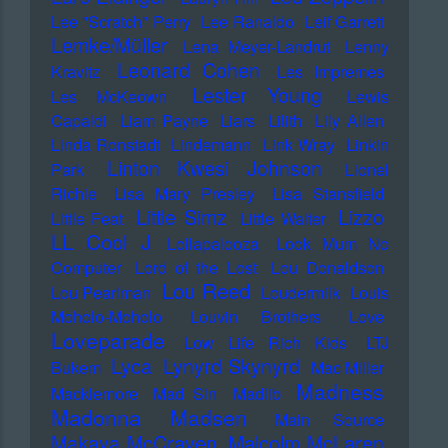
Lee "Scratch" Perry
Lee Ranaldo
Leif Garrett
Lemke/Müller
Lena Meyer-Landrut
Lenny
Leonard Cohen
Kravitz
Les Impremes
Lester Young
Les McKeown
Lewis
Capaldi
Liam Payne
Liars
Lilith
Lily Allen
Linda Ronstadt
Lindemann
Link Wray
Linkin
Linton Kwesi Johnson
Park
Lionel
Richie
Lisa Mary Presley
Lisa Stansfield
Little Simz
Lizzo
Little Feat
Little Walter
LL Cool J
Lollapalooza
Look Mum No
Computer
Lord of the Lost
Lou Donaldson
Lou Reed
Lou Pearlman
Loudermilk
Louis
Moholo-Moholo
Louvin Brothers
Love
Loveparade
Low Life Rich Kids
LTJ
Lyca
Lynyrd Skynyrd
Bukem
Mac Miller
Madness
Macklemore
Mad Sin
Madlib
Madonna
Madsen
Main Source
Makaya McCraven
Malcolm McLaren