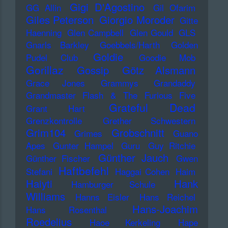
Gigi D'Agostino
GG Allin
Gil Ofarim
Giles Peterson
Giorgio Moroder
Gitte
Haenning
Glen Campbell
Glen Gould
GLS
Gnarls Barkley
Goebbels/Harth
Golden
Goldie
Pudel Club
Goodie Mob
Gorillaz
Gossip
Götz Alsmann
Grace Jones
Grammys
Grandaddy
Grandmaster Flash & The Furious Five
Grateful Dead
Grant Hart
Grenzkontrolle
Grether Schwestern
Grim104
Grobschnitt
Grimes
Guano
Apes
Gunter Hampel
Guru
Guy Ritchie
Günther Jauch
Günther Fischer
Gwen
Haftbefehl
Stefani
Haggai Cohen
Haim
Haiyti
Hank
Hamburger Schule
Williams
Hanns Eisler
Hans Reichel
Hans-Joachim
Hans Rosenthal
Roedelius
Haoe Kerkeling
Hape