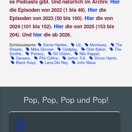
es Podcasts gibt. Und natürlich im Archiv:
Hier
die Episoden von 2022 (1 bis 49).
Hier
die
Episoden von 2023 (50 bis 100).
Hier
die von
2024 (101 bis 152).
Hier
die von 2025 (153 bis
204). Und
hier
die ab 2026.
Schlüsselworte:
Xavier Naidoo
,
U2
,
Morrissey
,
The
Streets
,
Mike Skinner
,
Coldplay
,
Chet Baker
,
The
Smiths
,
Perrecy
,
Gil Ofarim
,
Nils Keppel
,
Genesis
,
Phil Collins
,
Jethro Tull
,
Simon Harris
,
Black Keys
,
Lana Del Rey
,
John Maus
Pop, Pop, Pop und Pop!
2026
2025