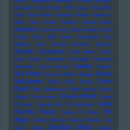
Romy
Rosenstolz
Roy Ayers
Roy Orbison
RPS Lanrue
Run-DMC
Rush
Russ Kunkel
Russland
Rutles
Sababa 5
Sade
Sam Fender
Sandow
Sandra Hüller
Santiano
Sarah Connor
Sarah Davachi
Sarah
Engels
Sarah Wild
Sasha
Saturndaze
Saul
Williams
Sault
Schnipo Schranke
Schürze
Scorpions
Scooter
Scott Walker
Scycs
Sean Combs
Sebastian Krumbiegel
Sebastian
Seeed
Studnitzky
Secret Secrets
Sepalot
Sex Pistols
Shane
Seymour Wright
Shaggy
MacGowan
Shirin
Shania Twain
Shellac
David
Sido
Silbermond
Silent Servant
Simina
Simple Minds
Grigoriu
Simon Harris
Sinead
Sister
O'Connor
Siouxsie And The Banshees
Ski
Rosetta Tharpe
Sisters Of Mercy
Aggu
Skinner Brothers
Skinny Pelembe
Sky
Sleaford Mods
Saxon
Slade
Sleater-