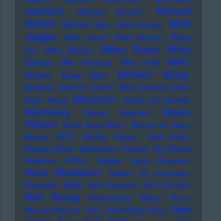
Jackson
Michael
Michael Kemner
Mick
Rother
Michael Stipe
Mick Harvey
Jagger
Mick Jones
Micki Meuser
Midge
Miles Davis
Miley
Ure
Mike Skinner
Cyrus
Mine
Mille Petrozza
Milli Vanilli
Moby
Mittekill
Ministry
Missy Elliott
Moderat
Modern Talking
Moe Jacksch
Mois
Moonriivr
Mola
Moog
Moritz von Oswald
Morrissey
Moses
Morton Feldman
Pelham
Motor Boys Motor
Mouse On Mars
Mozart
MTV
Muddy Waters
Muff Potter
Muppet Show
Münchener Freiheit
My Bloody
Valentine
N.W.A.
Naddel
Nadin Deventer
Nana Mouskouri
Nation Of Language
Nazareth
NDW
Neil Diamond
Neil Tennant
Neil Young
Nekromantix
Nemo
Nena
New
Nervous Norvus
Neu!
New Model Army