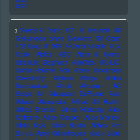
2022
40
Sweat & Tears
!K7
11 Freunde
Sekunden ohne Gewicht
50 Cent
102 Boyz
01099
A Certain Ratio
A.G.
Abba
Cook
ABC
Abor & Tynna
AC/DC
Absolute Beginner
Abwärts
Advanced
Achim Reichel
Ada
Adele
Chemistry
Afghan Whigs
Afrika
Bambaataa
Afrob
Afroman
AG
Geige
Air
Alabaster DePlume
Alan
Alfred 23 Harth
Wilson
Alexandra
Alfred Brendel
Alfred Hilsberg
Alice
Alice Cooper
Coltrane
Alice Merton
Alicia Keys
Alma Naidu
Althea And
Amy Winehouse
Donna
Andre 3000