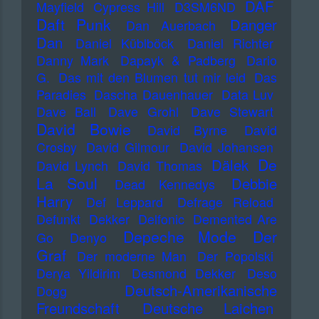
DAF
Mayfield
Cypress Hill
D3SM6ND
Daft Punk
Danger
Dan Auerbach
Dan
Daniel Küblböck
Daniel Richter
Danny Mark
Dapayk & Padberg
Dario
G.
Das mit den Blumen tut mir leid
Das
Paradies
Dascha Dauenhauer
Data Luv
Dave Ball
Dave Grohl
Dave Stewart
David Bowie
David Byrne
David
Crosby
David Gilmour
David Johansen
De
Dälek
David Lynch
David Thomas
La Soul
Debbie
Dead Kennedys
Harry
Def Leppard
Defrage Reload
Defunkt
Dekker
Delfonic
Demented Are
Depeche Mode
Der
Go
Denyo
Graf
Der moderne Man
Der Popolski
Derya Yildirim
Desmond Dekker
Deso
Deutsch-Amerikanische
Dogg
Freundschaft
Deutsche Laichen