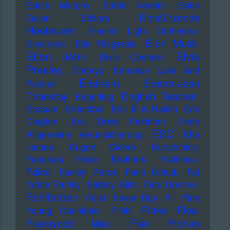
Eddie Murphy
Eddie Vedder
Eden
Einstürzende
Golan
Editors
Neubauten
Electric Light Orchestra
Elon Musk
Electronic
Ella Fitzgerald
Elton John
Elvis
Elvis Costello
Presley
Embryo
Emerson Lake And
Eminem
Emma-Jean
Palmer
Thackray
English Teacher
Engerling
Erasure
Erdmöbel
Eric B & Rakim
Eric
Clapton
Eric Drew Feldman
Erste
ESC
Allgemeine Verunsicherung
Etta
James
Eugen Cicero
Eurythmics
Fabulous Freak Brothers
Faithless
Falco
Family
Farce
Farin Urlaub
Fat
White Family
Fatboy Slim
Fats Domino
Fehlfarben
Feist
Fever Ray
Fil
Fine
Flake
Flea
Young Cannibals
FINK
Fler
Fleetwood Mac
Florian