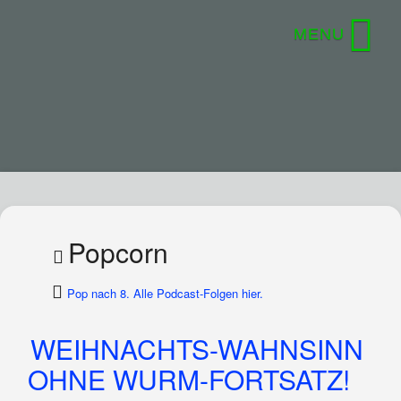
Popcorn
Pop nach 8. Alle Podcast-Folgen hier.
WEIHNACHTS-WAHNSINN
OHNE WURM-FORTSATZ!