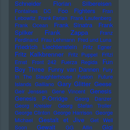
Schneider
Florian Silbereisen
Foo Fighters
Fontaines DC
Fran
Lebowitz
Frank Farian
Frank Laufenberg
Frank Sinatra
Frank
Frank Ocean
Frank Zappa
Spilker
Franz
Ferdinand
Frau Lehmann
Fred und Luna
Friedrich Liechtenstein
Fritz Egner
Fritz Kalkbrenner
Fritz Puppel
Fritzi
Fun
Ernst
Front 242
Fuerza Regida
Boy Three
Funny van Dannen
Fury
In The Slaughterhouse
Fusion
Future
Gary Glitter
Geese
Islands
Galliano
Genesis
Geir Jenssen
Gene Vincent
Genesis P-Orridge
Georg Danzer
Georg Kreisler
Georg Stefan Troller
George Clinton
George Harrison
George
Gestalt et Jive
Michael
Get Well
Gewalt
Gigi
Soon
GG Allin