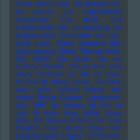
Devo
Die Aeronauten
Diana Ross
Die angefahrenen
die anderen
Die Ärzte
Schulkinder
Die
Fantastischen Vier
Die Regierung
Die
Die Sterne
Rhythmus Boys
Die Türen
Dieter Maschine Birr
Dieter Bohlen
Dieter Thomas Heck
Dieter Moebius
DiIV
DIKKA
Dire Straits
Dirk von
Lowtzow
Disarstar
Disaster Area
Dixie
DJ Koze
DJ Hell
Chicks
DJ Fetisch
DJ Tomcraft
Django Django
Doctorella
Dolly Parton
Dominik Eulberg
Don
Donna Summer
Cherry
Dopplereffekt
Dr Dre
DPP
Dota
Dr Demento
Dr
John
Dr Motte
Drake
DSDS
Duane
Eddy
Dub Spencer & Trance Hill
Duke
Ellington
Duke Pearson
Duke Reid
Ed Sheeran
Eagles
Dusty Springfield