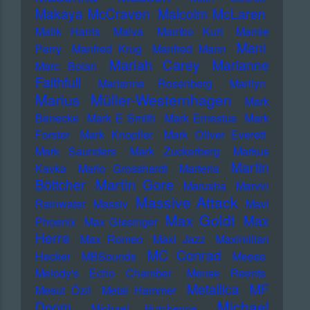
Makaya McCraven
Malcolm McLaren
Malik Harris
Malva
Mambo Kurt
Mamie
Mani
Perry
Manfred Krug
Manfred Mann
Mariah Carey
Marianne
Marc Bolan
Faithfull
Marianne Rosenberg
Marilyn
Marius Müller-Westernhagen
Mark
Benecke
Mark E Smith
Mark Ernestus
Mark
Forster
Mark Knopfler
Mark Oliver Everett
Mark Saunders
Mark Zuckerberg
Markus
Martin
Kavka
Marlo Grosshardt
Marteria
Martin Gore
Böttcher
Marusha
Marvin
Massive Attack
Rainwater
Massiv
Mavi
Max Goldt
Max
Phoenix
Max Giesinger
Herre
Max Romeo
Maxi Jazz
Maximilian
MC Conrad
Hecker
MBSounds
Meese
Melody's Echo Chamber
Mense Reents
Metallica
MF
Mesut Özil
Metal Hammer
Michael
Doom
Michael Hutchence