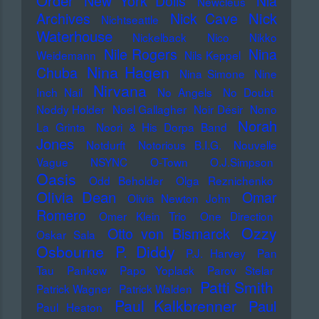
Order
New York Dolls
Nia
Newcleus
Nick
Archives
Nick Cave
Nichtseattle
Waterhouse
Nickelback
Nico
Nikko
Nile Rogers
Nina
Weidemann
Nils Keppel
Nina Hagen
Chuba
Nina Simone
Nine
Nirvana
Inch Nail
No Angels
No Doubt
Noddy Holder
Noel Gallagher
Noir Désir
Nono
Norah
La Grinta
Noori & His Dorpa Band
Jones
Notdurft
Notorious B.I.G.
Nouvelle
Vague
NSYNC
O-Town
O.J.Simpson
Oasis
Odd Beholder
Olga Reznichenko
Olivia Dean
Omar
Olivia Newton John
Romero
Omer Klein Trio
One Direction
Ozzy
Otto von Bismarck
Oskar Sala
Osbourne
P. Diddy
P.J. Harvey
Pan
Tau
Pankow
Papo Yoplack
Parov Stelar
Patti Smith
Patrick Wagner
Patrick Walden
Paul Kalkbrenner
Paul
Paul Heaton