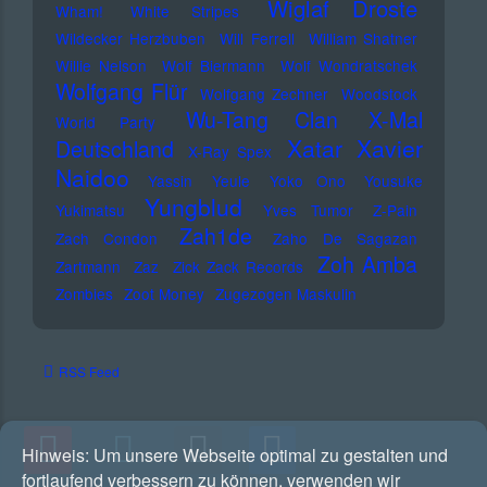
Wiglaf Droste
Wham!
White Stripes
Wildecker Herzbuben
Will Ferrell
William Shatner
Willie Nelson
Wolf Biermann
Wolf Wondratschek
Wolfgang Flür
Wolfgang Zechner
Woodstock
Wu-Tang Clan
X-Mal
World Party
Xatar
Xavier
Deutschland
X-Ray Spex
Naidoo
Yassin
Yeule
Yoko Ono
Yousuke
Yungblud
Yukimatsu
Yves Tumor
Z-Pain
Zah1de
Zach Condon
Zaho De Sagazan
Zoh Amba
Zartmann
Zaz
Zick Zack Records
Zombies
Zoot Money
Zugezogen Maskulin
RSS Feed
Hinweis:
Um unsere Webseite optimal zu gestalten und
fortlaufend verbessern zu können, verwenden wir