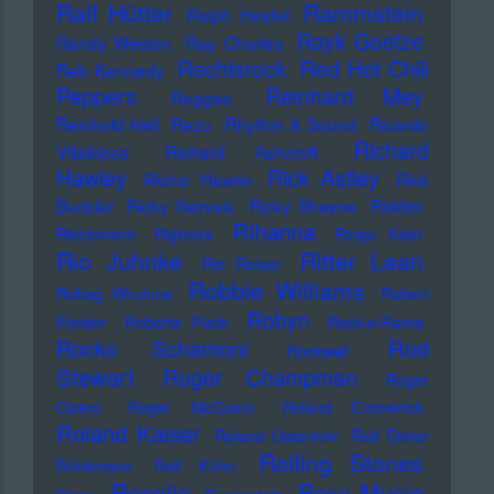
Ralf Hütter
Rammstein
Ralph Heidel
Rayk Goetze
Randy Weston
Ray Charles
Rechtsrock
Red Hot Chili
Reb Kennedy
Peppers
Reinhard Mey
Reggae
Reinhold Heil
Rezo
Rhythm & Sound
Ricardo
Richard
Villalobos
Richard Ashcroft
Hawley
Rick Astley
Richie Hawtin
Rick
Buckler
Ricky Gervais
Ricky Shayne
Riddim
Rihanna
Riechmann
Righeira
Ringo Starr
Rio Juhnke
Ritter Lean
Rio Reiser
Robbie Williams
Robag Wruhme
Robert
Robyn
Forster
Roberta Flack
Rock-o-Rama
Rod
Rocko Schamoni
Rockwell
Stewart
Roger Champman
Roger
Cicero
Roger McGuinn
Roland Emmerich
Roland Kaiser
Roland Owsnitzki
Rolf Dieter
Rolling Stones
Brinkmann
Rolf Kühn
Rosalia
Roxy Music