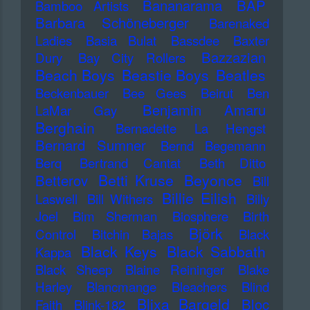
Bananarama
BAP
Bamboo Artists
Barbara Schöneberger
Barenaked
Ladies
Basia Bulat
Bassdee
Baxter
Bazzazian
Dury
Bay City Rollers
Beach Boys
Beastie Boys
Beatles
Beckenbauer
Bee Gees
Beirut
Ben
Benjamin Amaru
LaMar Gay
Berghain
Bernadette La Hengst
Bernard Sumner
Bernd Begemann
Berq
Bertrand Cantat
Beth Ditto
Betti Kruse
Beyonce
Betterov
Bill
Billie Eilish
Laswell
Bill Withers
Billy
Joel
Bim Sherman
Biosphere
Birth
Björk
Control
Bitchin Bajas
Black
Black Keys
Black Sabbath
Kappa
Black Sheep
Blaine Reininger
Blake
Harley
Blancmange
Bleachers
Blind
Blixa Bargeld
Bloc
Faith
Blink-182