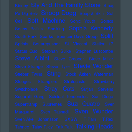
Sly And The Family Stone
Kinney
Smag
Snoop Dogg
Pa Dig Selv
Soap & Skin
Soft
Soft Machine
Cell
Sonic Youth
Sonics
Sophia Kennedy
Sonny Rollins
Soolking
Spliff
South Park
Sparks
Spencer Davis Group
Sprints
Squarepusher
St. Vincent
Station 17
Status Quo
Stephan Sulke
Stephen Luscombe
Steve Albini
Steve Cropper
Steve Miller
Stevie Wonder
Steve Strange
Steven Tyler
Sting
Stieber Twins
Stock Aitken Waterman
Stooges
Stranglers
Stratocaster
Strawberry
Stray Cats
Switchblade
Sufjan Stevens
Sugarhill Gang
Suicidal Tendencies
Sun Diego
Suzi Quatro
Supertramp
Supremes
Sven
Sven Wunder
Marquardt
Sven Tasnadi
Sven-Ake Johansson
SXSW
T-Pain
T.Rex
Talking Heads
Tahnee
Talay Riley
Talk Talk