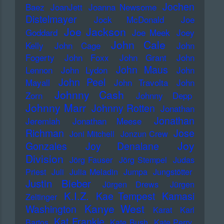
Jochen
Baez
JoanJett
Joanna Newsome
Distelmayer
Jock McDonald
Joe
Joe Jackson
Goddard
Joe Meek
Joey
John Cale
Kelly
John Cage
John
Fogerty
John Foxx
John Grant
John
John Maus
Lennon
John Lydon
John
John Peel
Mayall
John Travolta
John
Johnny Cash
Zorn
Johnny Depp
Johnny Marr
Johnny Rotten
Jonathan
Jonathan
Jeremiah
Jonathan Meese
Richman
Jose
Joni Mitchell
Jonzun Crew
Joy
Gonzales
Joy Denalane
Division
Jörg Fauser
Jörg Stempel
Judas
Priest
Juli
Julia Meladin
Jumpa
Jungstötter
Justin Bieber
Jürgen Drews
Jürgen
K.I.Z.
Kae Tempest
Kamasi
Zeltinger
Kanye West
Washington
Karat
Karl
Kat Frankie
Bartos
Kate Bush
Kate Perry