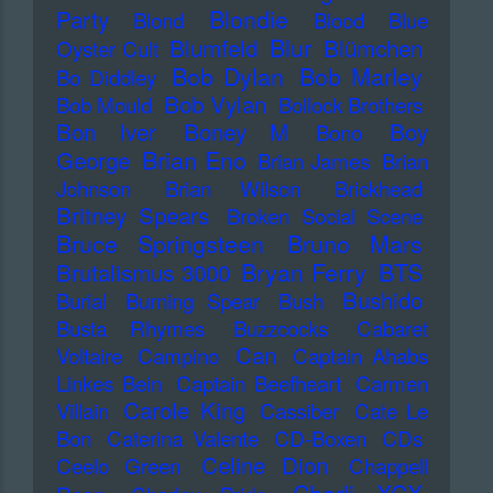
Blondie
Party
Blond
Blood
Blue
Blur
Blumfeld
Blümchen
Oyster Cult
Bob Dylan
Bob Marley
Bo Diddley
Bob Vylan
Bob Mould
Bollock Brothers
Bon Iver
Boney M
Boy
Bono
Brian Eno
George
Brian James
Brian
Johnson
Brian Wilson
Brickhead
Britney Spears
Broken Social Scene
Bruce Springsteen
Bruno Mars
Bryan Ferry
BTS
Brutalismus 3000
Bushido
Burial
Burning Spear
Bush
Busta Rhymes
Buzzcocks
Cabaret
Can
Voltaire
Campino
Captain Ahabs
Linkes Bein
Captain Beefheart
Carmen
Carole King
Villain
Cassiber
Cate Le
Bon
Caterina Valente
CD-Boxen
CDs
Celine Dion
Ceelo Green
Chappell