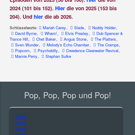
2024 (101 bis 152).
Hier
die von 2025 (153 bis
204). Und
hier
die ab 2026.
Schlüsselworte:
Mariah Carey
,
Slade
,
Noddy Holder
,
David Byrne
,
Wham!
,
Elvis Presley
,
Dub Spencer &
Trance Hill
,
Chet Baker
,
Angus Stone
,
The Platters
,
Sven Wunder
,
Melody's Echo Chamber
,
The Cramps
,
Popcorn
,
Psychobilly
,
Creedence Clearwater Revival
,
Mamie Perry
,
Stephan Sulke
Pop, Pop, Pop und Pop!
2026
2025
2024
2023