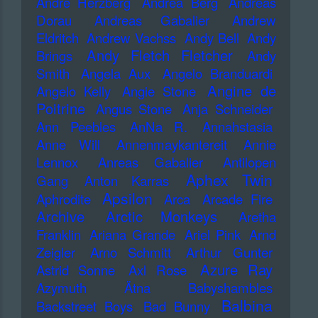
Andre Herzberg
Andrea Berg
Andreas
Dorau
Andreas Gabalier
Andrew
Eldritch
Andrew Vachss
Andy Bell
Andy
Andy Fletch Fletcher
Brings
Andy
Smith
Angela Aux
Angelo Branduardi
Angine de
Angelo Kelly
Angie Stone
Poitrine
Angus Stone
Anja Schneider
Ann Peebles
AnNa R.
Annahstasia
Anne Will
Annenmaykantereit
Annie
Lennox
Anreas Gabalier
Antilopen
Aphex Twin
Gang
Anton Karras
Apsilon
Aphrodite
Arca
Arcade Fire
Archive
Arctic Monkeys
Aretha
Franklin
Ariana Grande
Ariel Pink
Arnd
Zeigler
Arno Schmitt
Arthur Gunter
Azure Ray
Astrid Sonne
Axl Rose
Azymuth
Ätna
Babyshambles
Balbina
Backstreet Boys
Bad Bunny