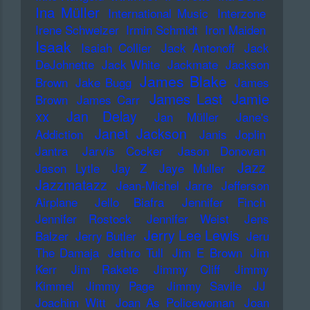
Ina Müller
International Music
Interzone
Irene Schweizer
Irmin Schmidt
Iron Maiden
Isaak
Isaiah Collier
Jack Antonoff
Jack
DeJohnette
Jack White
Jackmate
Jackson
James Blake
Brown
Jake Bugg
James
James Last
Jamie
Brown
James Carr
xx
Jan Delay
Jan Müller
Jane's
Janet Jackson
Addiction
Janis Joplin
Jantra
Jarvis Cocker
Jason Donovan
Jazz
Jason Lytle
Jay Z
Jaye Muller
Jazzmatazz
Jean-Michel Jarre
Jefferson
Airplane
Jello Biafra
Jennifer Finch
Jennifer Rostock
Jennifer Weist
Jens
Jerry Lee Lewis
Balzer
Jerry Butler
Jeru
The Damaja
Jethro Tull
Jim E Brown
Jim
Kerr
Jim Rakete
Jimmy Cliff
Jimmy
Kimmel
Jimmy Page
Jimmy Savile
JJ
Joachim Witt
Joan As Policewoman
Joan