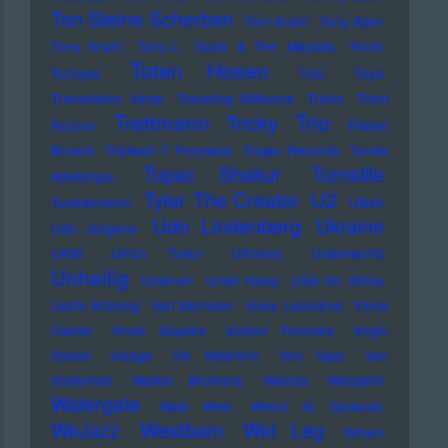
Ton Steine Scherben
Toni Krahl
Tony Allen
Tony Krahl
Tony-L
Toots & The Maytals
Torch
Toten Hosen
Tortoise
Toto
Toya
Transvision Vamp
Traveling Wilburys
Travis
Trent
Trettmann
Trio
Tricky
Reznor
Tristan
Brusch
Tristwch Y Fenywod
Trojan Records
Tunde
Tupac Shakur
Turnstile
Adebimpe
U2
Tyler The Creator
Tuxedomoon
UB40
Udo Lindenberg
Ukraine
Udo Jürgens
UKW
Ulrich Tukur
Ultravox
Underworld
Unheilig
Unionen
Uriah Heep
USA for Africa
Uschi Brüning
Van Morrison
Vicky Leandros
Vince
Clarke
Vince Staples
Violent Femmes
Virgin
Steele
Visage
Viv Albertine
Von Spar
Von
Südenfed
Walker Brothers
Wanda
Warpaint
Watergate
Web Web
Weird Al Yankovic
Westbam
WeJazz
Wet Leg
Wham