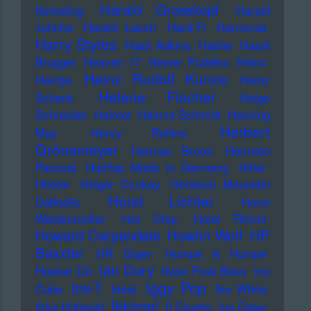
Harald Grosskopf
Kerkeling
Harald
Juhnke
Harald Lesch
Hard-Fi
Harmonia
Harry Styles
Hasil Adkins
Hattler
Hazel
Brugger
Heaven 17
Heiner Pudelko
Heino
Heinz Rudolf Kunze
Heintje
Heinz
Helene Fischer
Schenk
Helge
Schneider
Helmet
Helmut Schmidt
Henning
Herbert
May
Henry Rollins
Grönemeyer
Herman Brood
Hermeto
Pascoal
HipHop Made in Germany
Hitler
Hitster
Holger Czukay
Honolulu Mountain
Horst Lichter
Daffodils
Horst
Weidenmüller
Hot Chip
Hotel Rimini
Howard Carpendale
Howlin Wolf
HP
Baxxter
HR Giger
Humpe & Humpe
Ian Dury
Hüsker Dü
Ibiza Final Boss
Ice
Iggy Pop
Ice-T
Cube
Ideal
Ike White
Ikkimel
Ikke Hüftgold
Il Civetto
Ina Deter