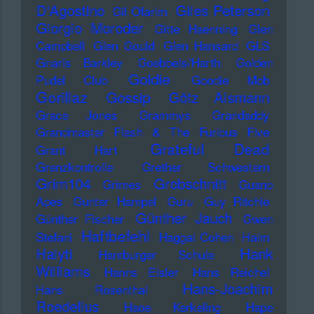
D'Agostino
Giles Peterson
Gil Ofarim
Giorgio Moroder
Gitte Haenning
Glen
Campbell
Glen Gould
Glen Hansard
GLS
Gnarls Barkley
Goebbels/Harth
Golden
Goldie
Pudel Club
Goodie Mob
Gorillaz
Gossip
Götz Alsmann
Grace Jones
Grammys
Grandaddy
Grandmaster Flash & The Furious Five
Grateful Dead
Grant Hart
Grenzkontrolle
Grether Schwestern
Grim104
Grobschnitt
Grimes
Guano
Apes
Gunter Hampel
Guru
Guy Ritchie
Günther Jauch
Günther Fischer
Gwen
Haftbefehl
Stefani
Haggai Cohen
Haim
Haiyti
Hank
Hamburger Schule
Williams
Hanns Eisler
Hans Reichel
Hans-Joachim
Hans Rosenthal
Roedelius
Haoe Kerkeling
Hape