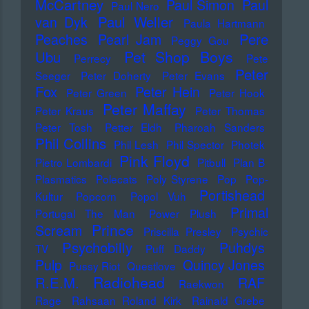
McCartney
Paul Simon
Paul
Paul Nero
Paul Weller
van Dyk
Paula Hartmann
Pere
Peaches
Pearl Jam
Peggy Gou
Pet Shop Boys
Ubu
Perrecy
Pete
Peter
Seeger
Peter Doherty
Peter Evans
Fox
Peter Hein
Peter Green
Peter Hook
Peter Maffay
Peter Kraus
Peter Thomas
Peter Tosh
Petter Eldh
Pharoah Sanders
Phil Collins
Phil Lesh
Phil Spector
Photek
Pink Floyd
Pietro Lombardi
Pitbull
Plan B
Plasmatics
Polecats
Poly Styrene
Pop
Pop-
Portishead
Kultur
Popcorn
Popol Vuh
Primal
Portugal The Man
Power Plush
Prince
Scream
Priscilla Presley
Psychic
Psychobilly
Puhdys
TV
Puff Daddy
Pulp
Quincy Jones
Pussy Riot
Questlove
Radiohead
R.E.M.
RAF
Raekwon
Rage
Rahsaan Roland Kirk
Rainald Grebe