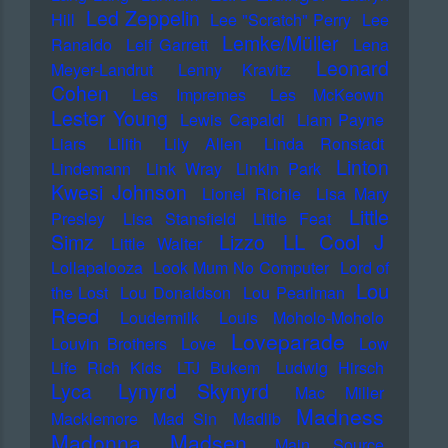
Led Zeppelin
Hill
Lee "Scratch" Perry
Lee
Lemke/Müller
Ranaldo
Leif Garrett
Lena
Leonard
Meyer-Landrut
Lenny Kravitz
Cohen
Les Impremes
Les McKeown
Lester Young
Lewis Capaldi
Liam Payne
Liars
Lilith
Lily Allen
Linda Ronstadt
Linton
Lindemann
Link Wray
Linkin Park
Kwesi Johnson
Lionel Richie
Lisa Mary
Little
Presley
Lisa Stansfield
Little Feat
LL Cool J
Simz
Lizzo
Little Walter
Lollapalooza
Look Mum No Computer
Lord of
Lou
the Lost
Lou Donaldson
Lou Pearlman
Reed
Loudermilk
Louis Moholo-Moholo
Loveparade
Louvin Brothers
Love
Low
Life Rich Kids
LTJ Bukem
Ludwig Hirsch
Lyca
Lynyrd Skynyrd
Mac Miller
Madness
Macklemore
Mad Sin
Madlib
Madonna
Madsen
Main Source