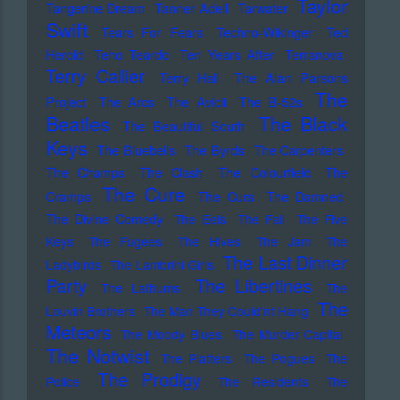
Taylor
Tangerine Dream
Tanner Adell
Tarwater
Swift
Tears For Fears
Techno-Wikinger
Ted
Herold
Teho Teardo
Ten Years After
Terranova
Terry Callier
Terry Hall
The Alan Parsons
The
Project
The Arcs
The Avicii
The B-52s
Beatles
The Black
The Beautiful South
Keys
The Bluebells
The Byrds
The Carpenters
The Champs
The Clash
The Colourfield
The
The Cure
Cramps
The Curs
The Damned
The Divine Comedy
The Eels
The Fall
The Five
Keys
The Fugees
The Hives
The Jam
The
The Last Dinner
Ladybirds
The Lambrini Girls
Party
The Libertines
The Lathums
The
The
Louvin Brothers
The Man They Could'nt Hang
Meteors
The Moody Blues
The Murder Capital
The Notwist
The Platters
The Pogues
The
The Prodigy
Police
The Residents
The