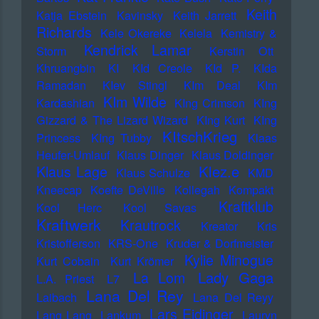
Keith
Katja Ebstein
Kavinsky
Keith Jarrett
Richards
Kele Okereke
Kelela
Kemistry &
Kendrick Lamar
Storm
Kerstin Ott
Khruangbin
KI
KId Creole
KId P.
KIda
Ramadan
KIev Stingl
KIm Deal
KIm
KIm Wilde
Kardashian
KIng Crimson
KIng
Gizzard & The Lizard Wizard
KIng Kurt
KIng
KItschKrieg
Princess
KIng Tubby
Klaas
Heufer-Umlauf
Klaus Dinger
Klaus Doldinger
Klez.e
Klaus Lage
Klaus Schulze
KMD
Kneecap
Koefte DeVille
Kollegah
Kompakt
Kraftklub
Kool Herc
Kool Savas
Kraftwerk
Krautrock
Kreator
Kris
Kristofferson
KRS-One
Kruder & Dorfmeister
Kylie Minogue
Kurt Cobain
Kurt Krömer
Lady Gaga
La Lom
L.A. Priest
L7
Lana Del Rey
Laibach
Lana Del Reyy
Lars Eidinger
Lang Lang
Lankum
Lauryn