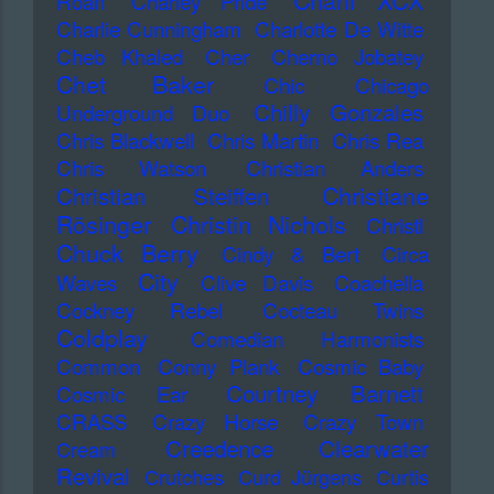
Charli XCX
Roan
Charley Pride
Charlie Cunningham
Charlotte De Witte
Cheb Khaled
Cher
Cherno Jobatey
Chet Baker
Chic
Chicago
Chilly Gonzales
Underground Duo
Chris Blackwell
Chris Martin
Chris Rea
Chris Watson
Christian Anders
Christiane
Christian Steiffen
Rösinger
Christin Nichols
Christl
Chuck Berry
Cindy & Bert
Circa
City
Waves
Clive Davis
Coachella
Cockney Rebel
Cocteau Twins
Coldplay
Comedian Harmonists
Common
Conny Plank
Cosmic Baby
Courtney Barnett
Cosmic Ear
CRASS
Crazy Horse
Crazy Town
Creedence Clearwater
Cream
Revival
Crutches
Curd Jürgens
Curtis