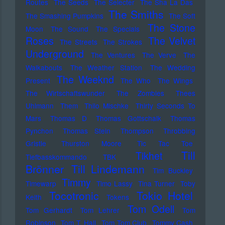
Routes
The Seeds
The Selecter
The Sha La Das
The Smiths
The Smashing Pumpkins
The Soft
The Stone
Moon
The Sound
The Specials
Roses
The Velvet
The Streets
The Strokes
Underground
The Ventures
The Verve
The
Walkabouts
The Weather Station
The Wedding
The Weeknd
Present
The Who
The Wings
The Wirtschaftswunder
The Zombies
Thees
Uhlmann
Them
Thilo Mischke
Thirty Seconds To
Mars
Thomas D
Thomas Gottschalk
Thomas
Pynchon
Thomas Stein
Thompson
Throbbing
Gristle
Thurston Moore
Tic Tac Toe
Till
Tikhet
Tiefbasskommando TBK
Brönner
Till Lindemann
Tim Buckley
Timmy
Timewarp
Timo Lassy
Tina Turner
Toby
Tocotronic
Tokio Hotel
Keith
Tokens
Tom Odell
Tom Gerhardt
Tom Lehrer
Tom
Robinson
Tom T. Hall
Tom Tom Club
Tommy Cash