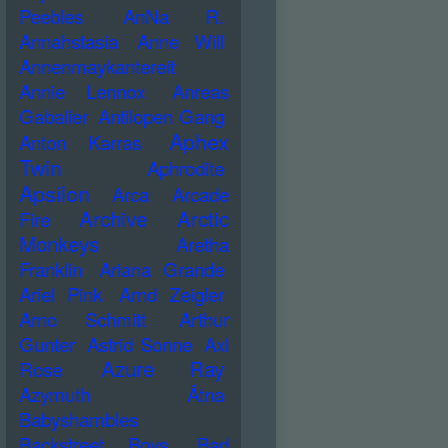
Peebles
AnNa R.
Annahstasia
Anne Will
Annenmaykantereit
Annie Lennox
Anreas
Gabalier
Antilopen Gang
Aphex
Anton Karras
Twin
Aphrodite
Apsilon
Arca
Arcade
Archive
Arctic
Fire
Monkeys
Aretha
Franklin
Ariana Grande
Ariel Pink
Arnd Zeigler
Arno Schmitt
Arthur
Gunter
Astrid Sonne
Axl
Azure Ray
Rose
Azymuth
Ätna
Babyshambles
Backstreet Boys
Bad