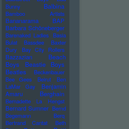
Balbina
Bunny
Bamboo Artists
Bananarama
BAP
Barbara Schöneberger
Barenaked Ladies
Basia
Bulat
Bassdee
Baxter
Dury
Bay City Rollers
Beach
Bazzazian
Boys
Beastie Boys
Beatles
Beckenbauer
Bee Gees
Beirut
Ben
Benjamin
LaMar Gay
Berghain
Amaru
Bernadette La Hengst
Bernard Sumner
Bernd
Begemann
Berq
Bertrand Cantat
Beth