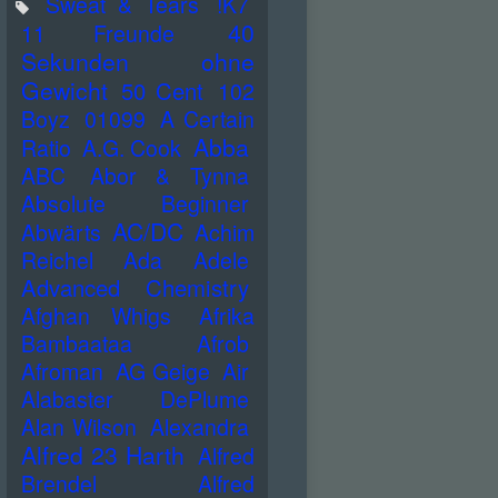
Sweat & Tears
!K7
40
11 Freunde
Sekunden ohne
Gewicht
50 Cent
102
Boyz
01099
A Certain
Abba
Ratio
A.G. Cook
ABC
Abor & Tynna
Absolute Beginner
AC/DC
Abwärts
Achim
Reichel
Ada
Adele
Advanced Chemistry
Afghan Whigs
Afrika
Bambaataa
Afrob
Afroman
AG Geige
Air
Alabaster DePlume
Alan Wilson
Alexandra
Alfred 23 Harth
Alfred
Brendel
Alfred