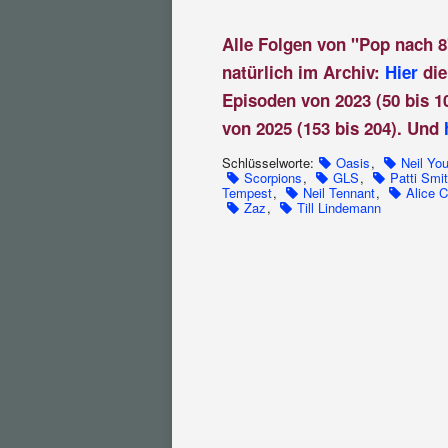
Alle Folgen von "Pop nach 8
natürlich im Archiv:
Hier
die
Episoden von 2023 (50 bis 1
von 2025 (153 bis 204). Und
Schlüsselworte:
Oasis
,
Neil Yo
Scorpions
,
GLS
,
Patti Smi
Tempest
,
Neil Tennant
,
Alice 
Zaz
,
Till Lindemann