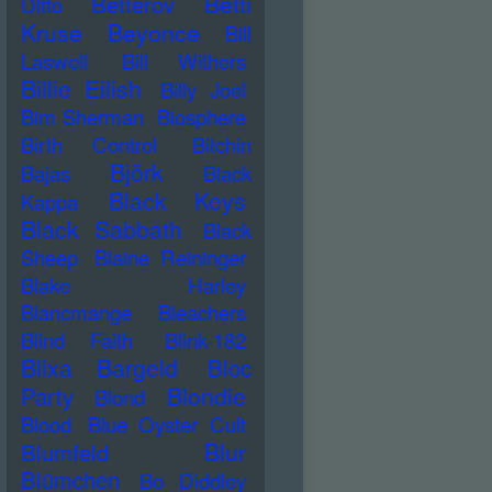
Betti
Betterov
Ditto
Kruse
Beyonce
Bill
Laswell
Bill Withers
Billie Eilish
Billy Joel
Bim Sherman
Biosphere
Birth Control
Bitchin
Björk
Bajas
Black
Black Keys
Kappa
Black Sabbath
Black
Sheep
Blaine Reininger
Blake Harley
Blancmange
Bleachers
Blind Faith
Blink-182
Blixa Bargeld
Bloc
Blondie
Party
Blond
Blood
Blue Oyster Cult
Blur
Blumfeld
Blümchen
Bo Diddley