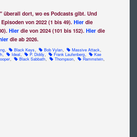
" überall dort, wo es Podcasts gibt. Und
 Episoden von 2022 (1 bis 49).
Hier
die
00).
Hier
die von 2024 (101 bis 152).
Hier
die
hier
die ab 2026.
ung
,
Black Keys
,
Bob Vylan
,
Massive Attack
,
th
,
Ideal
,
P. Diddy
,
Frank Laufenberg
,
Kae
Cooper
,
Black Sabbath
,
Thompson
,
Rammstein
,