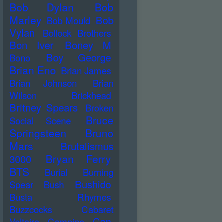
Bob Dylan
Bob
Marley
Bob
Bob Mould
Vylan
Bollock Brothers
Bon Iver
Boney M
Boy George
Bono
Brian Eno
Brian James
Brian Johnson
Brian
Wilson
Brickhead
Britney Spears
Broken
Bruce
Social Scene
Springsteen
Bruno
Mars
Brutalismus
Bryan Ferry
3000
BTS
Burial
Burning
Bushido
Spear
Bush
Busta Rhymes
Buzzcocks
Cabaret
Can
Voltaire
Campino