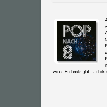
A
v
A
Q
B
u
F
n
wo es Podcasts gibt. Und direk