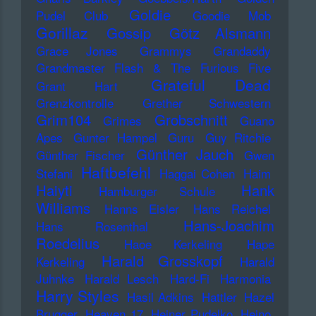
Goldie
Pudel Club
Goodie Mob
Gorillaz
Gossip
Götz Alsmann
Grace Jones
Grammys
Grandaddy
Grandmaster Flash & The Furious Five
Grateful Dead
Grant Hart
Grenzkontrolle
Grether Schwestern
Grim104
Grobschnitt
Grimes
Guano
Apes
Gunter Hampel
Guru
Guy Ritchie
Günther Jauch
Günther Fischer
Gwen
Haftbefehl
Stefani
Haggai Cohen
Haim
Haiyti
Hank
Hamburger Schule
Williams
Hanns Eisler
Hans Reichel
Hans-Joachim
Hans Rosenthal
Roedelius
Haoe Kerkeling
Hape
Harald Grosskopf
Kerkeling
Harald
Juhnke
Harald Lesch
Hard-Fi
Harmonia
Harry Styles
Hasil Adkins
Hattler
Hazel
Brugger
Heaven 17
Heiner Pudelko
Heino