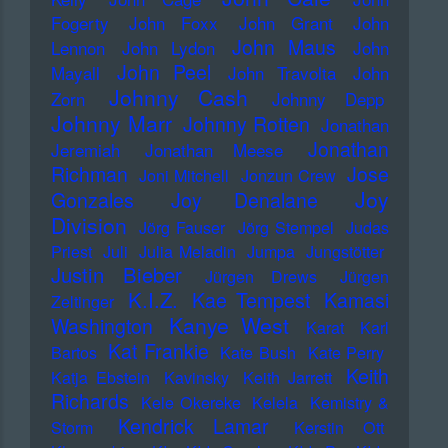
Fogerty
John Foxx
John Grant
John
John Maus
Lennon
John Lydon
John
John Peel
Mayall
John Travolta
John
Johnny Cash
Zorn
Johnny Depp
Johnny Marr
Johnny Rotten
Jonathan
Jonathan
Jeremiah
Jonathan Meese
Richman
Jose
Joni Mitchell
Jonzun Crew
Joy
Gonzales
Joy Denalane
Division
Jörg Fauser
Jörg Stempel
Judas
Priest
Juli
Julia Meladin
Jumpa
Jungstötter
Justin Bieber
Jürgen Drews
Jürgen
K.I.Z.
Kae Tempest
Kamasi
Zeltinger
Kanye West
Washington
Karat
Karl
Kat Frankie
Bartos
Kate Bush
Kate Perry
Keith
Katja Ebstein
Kavinsky
Keith Jarrett
Richards
Kele Okereke
Kelela
Kemistry &
Kendrick Lamar
Storm
Kerstin Ott