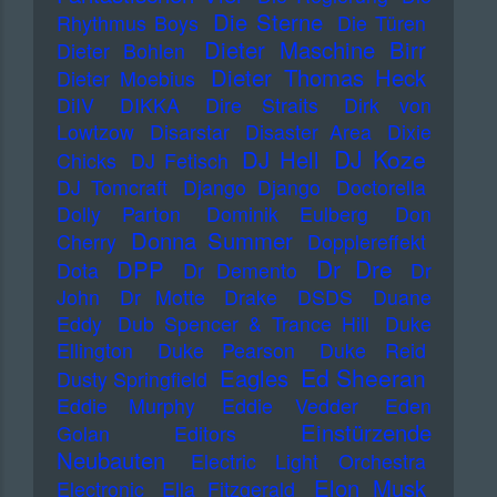
Die Sterne
Rhythmus Boys
Die Türen
Dieter Maschine Birr
Dieter Bohlen
Dieter Thomas Heck
Dieter Moebius
DiIV
DIKKA
Dire Straits
Dirk von
Lowtzow
Disarstar
Disaster Area
Dixie
DJ Koze
DJ Hell
Chicks
DJ Fetisch
DJ Tomcraft
Django Django
Doctorella
Dolly Parton
Dominik Eulberg
Don
Donna Summer
Cherry
Dopplereffekt
Dr Dre
DPP
Dota
Dr Demento
Dr
John
Dr Motte
Drake
DSDS
Duane
Eddy
Dub Spencer & Trance Hill
Duke
Ellington
Duke Pearson
Duke Reid
Ed Sheeran
Eagles
Dusty Springfield
Eddie Murphy
Eddie Vedder
Eden
Einstürzende
Golan
Editors
Neubauten
Electric Light Orchestra
Elon Musk
Electronic
Ella Fitzgerald