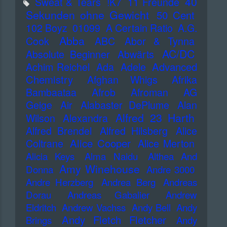
40
Sweat & Tears
!K7
11 Freunde
Sekunden ohne Gewicht
50 Cent
102 Boyz
01099
A Certain Ratio
A.G.
Abba
Cook
ABC
Abor & Tynna
AC/DC
Absolute Beginner
Abwärts
Advanced
Achim Reichel
Ada
Adele
Chemistry
Afghan Whigs
Afrika
Bambaataa
Afrob
Afroman
AG
Geige
Air
Alabaster DePlume
Alan
Alfred 23 Harth
Wilson
Alexandra
Alfred Brendel
Alfred Hilsberg
Alice
Alice Cooper
Coltrane
Alice Merton
Alicia Keys
Alma Naidu
Althea And
Amy Winehouse
Donna
Andre 3000
Andre Herzberg
Andrea Berg
Andreas
Dorau
Andreas Gabalier
Andrew
Eldritch
Andrew Vachss
Andy Bell
Andy
Andy Fletch Fletcher
Brings
Andy