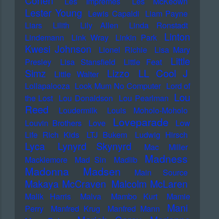
Cohen
Les Impremes
Les McKeown
Lester Young
Lewis Capaldi
Liam Payne
Liars
Lilith
Lily Allen
Linda Ronstadt
Linton
Lindemann
Link Wray
Linkin Park
Kwesi Johnson
Lionel Richie
Lisa Mary
Little
Presley
Lisa Stansfield
Little Feat
LL Cool J
Simz
Lizzo
Little Walter
Lollapalooza
Look Mum No Computer
Lord of
Lou
the Lost
Lou Donaldson
Lou Pearlman
Reed
Loudermilk
Louis Moholo-Moholo
Loveparade
Louvin Brothers
Love
Low
Life Rich Kids
LTJ Bukem
Ludwig Hirsch
Lyca
Lynyrd Skynyrd
Mac Miller
Madness
Macklemore
Mad Sin
Madlib
Madonna
Madsen
Main Source
Makaya McCraven
Malcolm McLaren
Malik Harris
Malva
Mambo Kurt
Mamie
Mani
Perry
Manfred Krug
Manfred Mann