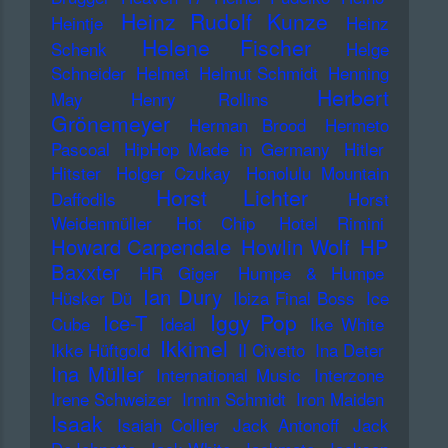
Heinz Rudolf Kunze
Heintje
Heinz
Helene Fischer
Schenk
Helge
Schneider
Helmet
Helmut Schmidt
Henning
Herbert
May
Henry Rollins
Grönemeyer
Herman Brood
Hermeto
Pascoal
HipHop Made in Germany
Hitler
Hitster
Holger Czukay
Honolulu Mountain
Horst Lichter
Daffodils
Horst
Weidenmüller
Hot Chip
Hotel Rimini
Howard Carpendale
Howlin Wolf
HP
Baxxter
HR Giger
Humpe & Humpe
Ian Dury
Hüsker Dü
Ibiza Final Boss
Ice
Iggy Pop
Ice-T
Cube
Ideal
Ike White
Ikkimel
Ikke Hüftgold
Il Civetto
Ina Deter
Ina Müller
International Music
Interzone
Irene Schweizer
Irmin Schmidt
Iron Maiden
Isaak
Isaiah Collier
Jack Antonoff
Jack