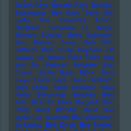
Beach Boys
Beastie Boys
Beatles
Beckenbauer
Bee Gees
Beirut
Ben
Benjamin Amaru
LaMar Gay
Berghain
Bernadette La Hengst
Bernard Sumner
Bernd Begemann
Berq
Bertrand Cantat
Beth Ditto
Betti Kruse
Beyonce
Betterov
Bill
Billie Eilish
Laswell
Bill Withers
Billy
Joel
Bim Sherman
Biosphere
Birth
Björk
Control
Bitchin Bajas
Black
Black Keys
Black Sabbath
Kappa
Black Sheep
Blaine Reininger
Blake
Harley
Blancmange
Bleachers
Blind
Blixa Bargeld
Bloc
Faith
Blink-182
Blondie
Party
Blond
Blood
Blue
Blur
Blumfeld
Blümchen
Oyster Cult
Bob Dylan
Bob Marley
Bo Diddley