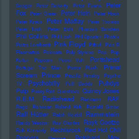
Peter
Seeger
Peter Doherty
Peter Evans
Fox
Peter Hein
Peter Green
Peter Hook
Peter Maffay
Peter Kraus
Peter Thomas
Peter Tosh
Petter Eldh
Pharoah Sanders
Phil Collins
Phil Lesh
Phil Spector
Photek
Pink Floyd
Pietro Lombardi
Pitbull
Plan B
Plasmatics
Polecats
Poly Styrene
Pop
Pop-
Portishead
Kultur
Popcorn
Popol Vuh
Primal
Portugal The Man
Power Plush
Prince
Scream
Priscilla Presley
Psychic
Psychobilly
Puhdys
TV
Puff Daddy
Pulp
Quincy Jones
Pussy Riot
Questlove
Radiohead
R.E.M.
RAF
Raekwon
Rage
Rahsaan Roland Kirk
Rainald Grebe
Ralf Hütter
Rammstein
Ralph Heidel
Rayk Goetze
Randy Weston
Ray Charles
Rechtsrock
Red Hot Chili
Reb Kennedy
Peppers
Reinhard Mey
Reggae