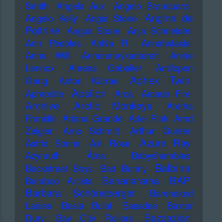
Smith
Angela Aux
Angelo Branduardi
Angine de
Angelo Kelly
Angie Stone
Poitrine
Angus Stone
Anja Schneider
Ann Peebles
AnNa R.
Annahstasia
Anne Will
Annenmaykantereit
Annie
Lennox
Anreas Gabalier
Antilopen
Aphex Twin
Gang
Anton Karras
Apsilon
Aphrodite
Arca
Arcade Fire
Archive
Arctic Monkeys
Aretha
Franklin
Ariana Grande
Ariel Pink
Arnd
Zeigler
Arno Schmitt
Arthur Gunter
Azure Ray
Astrid Sonne
Axl Rose
Azymuth
Ätna
Babyshambles
Balbina
Backstreet Boys
Bad Bunny
Bananarama
BAP
Bamboo Artists
Barbara Schöneberger
Barenaked
Ladies
Basia Bulat
Bassdee
Baxter
Bazzazian
Dury
Bay City Rollers