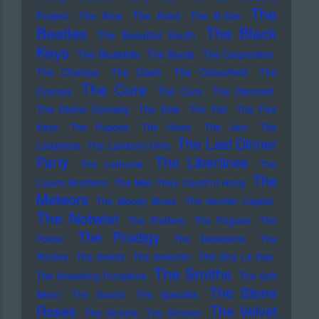
The
Project
The Arcs
The Avicii
The B-52s
Beatles
The Black
The Beautiful South
Keys
The Bluebells
The Byrds
The Carpenters
The Champs
The Clash
The Colourfield
The
The Cure
Cramps
The Curs
The Damned
The Divine Comedy
The Eels
The Fall
The Five
Keys
The Fugees
The Hives
The Jam
The
The Last Dinner
Ladybirds
The Lambrini Girls
Party
The Libertines
The Lathums
The
The
Louvin Brothers
The Man They Could'nt Hang
Meteors
The Moody Blues
The Murder Capital
The Notwist
The Platters
The Pogues
The
The Prodigy
Police
The Residents
The
Routes
The Seeds
The Selecter
The Sha La Das
The Smiths
The Smashing Pumpkins
The Soft
The Stone
Moon
The Sound
The Specials
Roses
The Velvet
The Streets
The Strokes