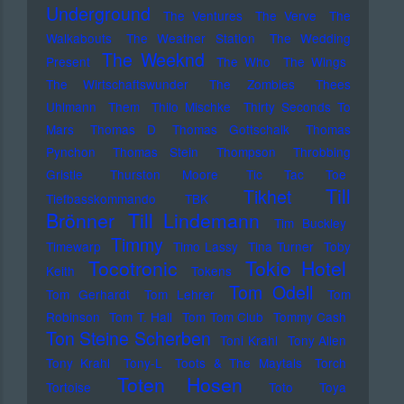
Underground
The Ventures
The Verve
The
Walkabouts
The Weather Station
The Wedding
The Weeknd
Present
The Who
The Wings
The Wirtschaftswunder
The Zombies
Thees
Uhlmann
Them
Thilo Mischke
Thirty Seconds To
Mars
Thomas D
Thomas Gottschalk
Thomas
Pynchon
Thomas Stein
Thompson
Throbbing
Gristle
Thurston Moore
Tic Tac Toe
Till
Tikhet
Tiefbasskommando TBK
Brönner
Till Lindemann
Tim Buckley
Timmy
Timewarp
Timo Lassy
Tina Turner
Toby
Tocotronic
Tokio Hotel
Keith
Tokens
Tom Odell
Tom Gerhardt
Tom Lehrer
Tom
Robinson
Tom T. Hall
Tom Tom Club
Tommy Cash
Ton Steine Scherben
Toni Krahl
Tony Allen
Tony Krahl
Tony-L
Toots & The Maytals
Torch
Toten Hosen
Tortoise
Toto
Toya