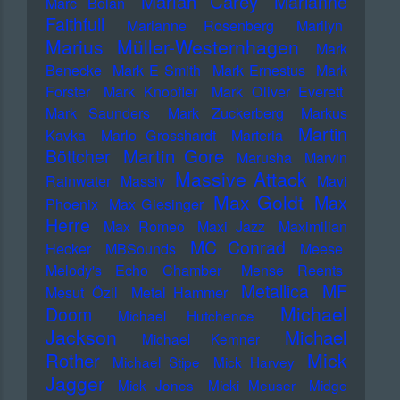
Mariah Carey
Marianne
Marc Bolan
Faithfull
Marianne Rosenberg
Marilyn
Marius Müller-Westernhagen
Mark
Benecke
Mark E Smith
Mark Ernestus
Mark
Forster
Mark Knopfler
Mark Oliver Everett
Mark Saunders
Mark Zuckerberg
Markus
Martin
Kavka
Marlo Grosshardt
Marteria
Martin Gore
Böttcher
Marusha
Marvin
Massive Attack
Rainwater
Massiv
Mavi
Max Goldt
Max
Phoenix
Max Giesinger
Herre
Max Romeo
Maxi Jazz
Maximilian
MC Conrad
Hecker
MBSounds
Meese
Melody's Echo Chamber
Mense Reents
Metallica
MF
Mesut Özil
Metal Hammer
Michael
Doom
Michael Hutchence
Jackson
Michael
Michael Kemner
Mick
Rother
Michael Stipe
Mick Harvey
Jagger
Mick Jones
Micki Meuser
Midge