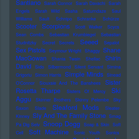
Santiano
Sarah Connor
Sarah Davachi
Sarah
Engels
Sarah Wild
Sasha
Saturndaze
Saul
Williams
Sault
Schnipo Schranke
Schürze
Scorpions
Scooter
Scott Walker
Scycs
Sean Combs
Sebastian Krumbiegel
Sebastian
Seeed
Studnitzky
Secret Secrets
Sepalot
Sex Pistols
Shane
Seymour Wright
Shaggy
MacGowan
Shirin
Shania Twain
Shellac
David
Sido
Silbermond
Silent Servant
Simina
Simple Minds
Grigoriu
Simon Harris
Sinead
Sister
O'Connor
Siouxsie And The Banshees
Ski
Rosetta Tharpe
Sisters Of Mercy
Aggu
Skinner Brothers
Skinny Pelembe
Sky
Sleaford Mods
Saxon
Slade
Sleater-
Sly And The Family Stone
Kinney
Smag
Snoop Dogg
Pa Dig Selv
Soap & Skin
Soft
Soft Machine
Cell
Sonic Youth
Sonics