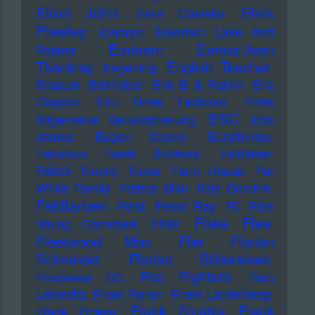
Elton John
Elvis
Elvis Costello
Presley
Embryo
Emerson Lake And
Eminem
Emma-Jean
Palmer
Thackray
English Teacher
Engerling
Erasure
Erdmöbel
Eric B & Rakim
Eric
Clapton
Eric Drew Feldman
Erste
ESC
Allgemeine Verunsicherung
Etta
James
Eugen Cicero
Eurythmics
Fabulous Freak Brothers
Faithless
Falco
Family
Farce
Farin Urlaub
Fat
White Family
Fatboy Slim
Fats Domino
Fehlfarben
Feist
Fever Ray
Fil
Fine
Flake
Flea
Young Cannibals
FINK
Fler
Fleetwood Mac
Florian
Schneider
Florian Silbereisen
Foo Fighters
Fontaines DC
Fran
Lebowitz
Frank Farian
Frank Laufenberg
Frank Sinatra
Frank
Frank Ocean