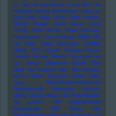
G.
Das mit den Blumen tut mir leid
Das
Paradies
Dascha Dauenhauer
Data Luv
Dave Ball
Dave Grohl
Dave Stewart
David Bowie
David Byrne
David
Crosby
David Gilmour
David Johansen
De
Dälek
David Lynch
David Thomas
La Soul
Debbie
Dead Kennedys
Harry
Def Leppard
Defrage Reload
Defunkt
Dekker
Delfonic
Demented Are
Depeche Mode
Der
Go
Denyo
Graf
Der moderne Man
Der Popolski
Derya Yildirim
Desmond Dekker
Deso
Deutsch-Amerikanische
Dogg
Freundschaft
Deutsche Laichen
Devo
Die Aeronauten
Diana Ross
Die angefahrenen
die anderen
Die Ärzte
Schulkinder
Die
Fantastischen Vier
Die Regierung
Die