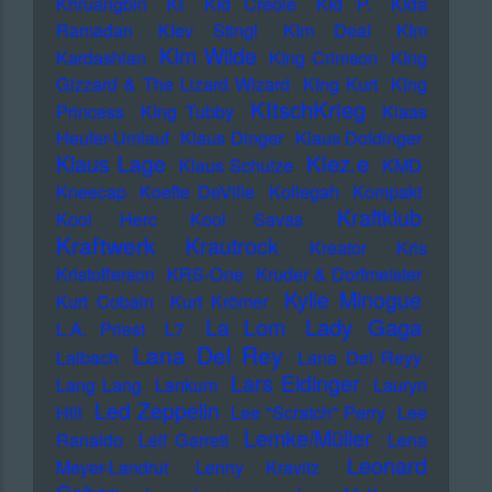
Khruangbin
KI
KId Creole
KId P.
KIda
Ramadan
KIev Stingl
KIm Deal
KIm
KIm Wilde
Kardashian
KIng Crimson
KIng
Gizzard & The Lizard Wizard
KIng Kurt
KIng
KItschKrieg
Princess
KIng Tubby
Klaas
Heufer-Umlauf
Klaus Dinger
Klaus Doldinger
Klez.e
Klaus Lage
Klaus Schulze
KMD
Kneecap
Koefte DeVille
Kollegah
Kompakt
Kraftklub
Kool Herc
Kool Savas
Kraftwerk
Krautrock
Kreator
Kris
Kristofferson
KRS-One
Kruder & Dorfmeister
Kylie Minogue
Kurt Cobain
Kurt Krömer
Lady Gaga
La Lom
L.A. Priest
L7
Lana Del Rey
Laibach
Lana Del Reyy
Lars Eidinger
Lang Lang
Lankum
Lauryn
Led Zeppelin
Hill
Lee "Scratch" Perry
Lee
Lemke/Müller
Ranaldo
Leif Garrett
Lena
Leonard
Meyer-Landrut
Lenny Kravitz