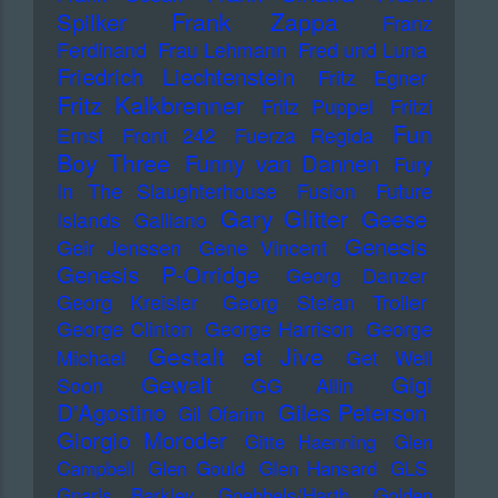
Frank Zappa
Spilker
Franz
Ferdinand
Frau Lehmann
Fred und Luna
Friedrich Liechtenstein
Fritz Egner
Fritz Kalkbrenner
Fritz Puppel
Fritzi
Fun
Ernst
Front 242
Fuerza Regida
Boy Three
Funny van Dannen
Fury
In The Slaughterhouse
Fusion
Future
Gary Glitter
Geese
Islands
Galliano
Genesis
Geir Jenssen
Gene Vincent
Genesis P-Orridge
Georg Danzer
Georg Kreisler
Georg Stefan Troller
George Clinton
George Harrison
George
Gestalt et Jive
Michael
Get Well
Gewalt
Gigi
Soon
GG Allin
D'Agostino
Giles Peterson
Gil Ofarim
Giorgio Moroder
Gitte Haenning
Glen
Campbell
Glen Gould
Glen Hansard
GLS
Gnarls Barkley
Goebbels/Harth
Golden