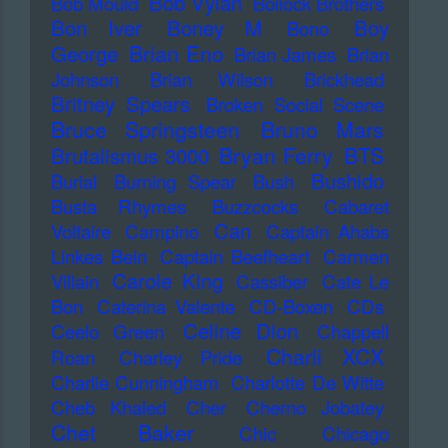
Bob Vylan
Bob Mould
Bollock Brothers
Bon Iver
Boney M
Boy
Bono
Brian Eno
George
Brian James
Brian
Johnson
Brian Wilson
Brickhead
Britney Spears
Broken Social Scene
Bruce Springsteen
Bruno Mars
Bryan Ferry
BTS
Brutalismus 3000
Bushido
Burial
Burning Spear
Bush
Busta Rhymes
Buzzcocks
Cabaret
Can
Voltaire
Campino
Captain Ahabs
Linkes Bein
Captain Beefheart
Carmen
Carole King
Villain
Cassiber
Cate Le
Bon
Caterina Valente
CD-Boxen
CDs
Celine Dion
Ceelo Green
Chappell
Charli XCX
Roan
Charley Pride
Charlie Cunningham
Charlotte De Witte
Cheb Khaled
Cher
Cherno Jobatey
Chet Baker
Chic
Chicago