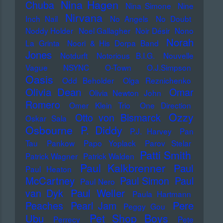
Nina Hagen
Chuba
Nina Simone
Nine
Nirvana
Inch Nail
No Angels
No Doubt
Noddy Holder
Noel Gallagher
Noir Désir
Nono
Norah
La Grinta
Noori & His Dorpa Band
Jones
Notdurft
Notorious B.I.G.
Nouvelle
Vague
NSYNC
O-Town
O.J.Simpson
Oasis
Odd Beholder
Olga Reznichenko
Olivia Dean
Omar
Olivia Newton John
Romero
Omer Klein Trio
One Direction
Ozzy
Otto von Bismarck
Oskar Sala
Osbourne
P. Diddy
P.J. Harvey
Pan
Tau
Pankow
Papo Yoplack
Parov Stelar
Patti Smith
Patrick Wagner
Patrick Walden
Paul Kalkbrenner
Paul
Paul Heaton
McCartney
Paul Simon
Paul
Paul Nero
Paul Weller
van Dyk
Paula Hartmann
Pere
Peaches
Pearl Jam
Peggy Gou
Pet Shop Boys
Ubu
Perrecy
Pete