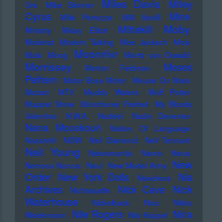
Miles Davis
Miley
Ure
Mike Skinner
Cyrus
Mine
Mille Petrozza
Milli Vanilli
Moby
Mittekill
Ministry
Missy Elliott
Moderat
Modern Talking
Moe Jacksch
Mois
Moonriivr
Mola
Moog
Moritz von Oswald
Morrissey
Moses
Morton Feldman
Pelham
Motor Boys Motor
Mouse On Mars
Mozart
MTV
Muddy Waters
Muff Potter
Muppet Show
Münchener Freiheit
My Bloody
Valentine
N.W.A.
Naddel
Nadin Deventer
Nana Mouskouri
Nation Of Language
Nazareth
NDW
Neil Diamond
Neil Tennant
Neil Young
Nekromantix
Nemo
Nena
New
Nervous Norvus
Neu!
New Model Army
Order
New York Dolls
Nia
Newcleus
Nick
Archives
Nick Cave
Nichtseattle
Waterhouse
Nickelback
Nico
Nikko
Nile Rogers
Nina
Weidemann
Nils Keppel