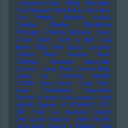
Chilly Gonzales
Underground Duo
Chris Blackwell
Chris Martin
Chris Rea
Chris Watson
Christian Anders
Christiane
Christian Steiffen
Rösinger
Christin Nichols
Christl
Chuck Berry
Cindy & Bert
Circa
City
Waves
Clive Davis
Coachella
Cockney Rebel
Cocteau Twins
Coldplay
Comedian Harmonists
Common
Conny Plank
Cosmic Baby
Courtney Barnett
Cosmic Ear
CRASS
Crazy Horse
Crazy Town
Creedence Clearwater
Cream
Revival
Crutches
Curd Jürgens
Curtis
DAF
Mayfield
Cypress Hill
D3SM6ND
Daft Punk
Danger
Dan Auerbach
Dan
Daniel Küblböck
Daniel Richter
Danny Mark
Dapayk & Padberg
Dario