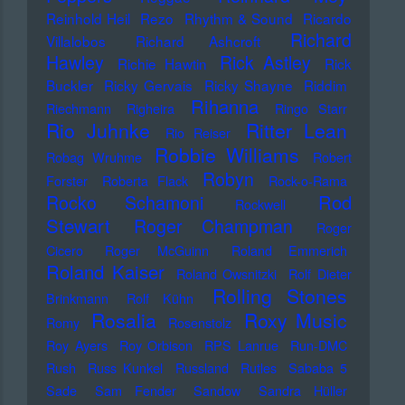
Reinhold Heil
Rezo
Rhythm & Sound
Ricardo
Richard
Villalobos
Richard Ashcroft
Hawley
Rick Astley
Richie Hawtin
Rick
Buckler
Ricky Gervais
Ricky Shayne
Riddim
Rihanna
Riechmann
Righeira
Ringo Starr
Rio Juhnke
Ritter Lean
Rio Reiser
Robbie Williams
Robag Wruhme
Robert
Robyn
Forster
Roberta Flack
Rock-o-Rama
Rod
Rocko Schamoni
Rockwell
Stewart
Roger Champman
Roger
Cicero
Roger McGuinn
Roland Emmerich
Roland Kaiser
Roland Owsnitzki
Rolf Dieter
Rolling Stones
Brinkmann
Rolf Kühn
Rosalia
Roxy Music
Romy
Rosenstolz
Roy Ayers
Roy Orbison
RPS Lanrue
Run-DMC
Rush
Russ Kunkel
Russland
Rutles
Sababa 5
Sade
Sam Fender
Sandow
Sandra Hüller