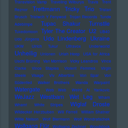
Transvision Vamp
Traveling Wilburys
Travis
Trent
Trettmann
Trio
Tricky
Reznor
Tristan
Brusch
Tristwch Y Fenywod
Trojan Records
Tunde
Tupac Shakur
Turnstile
Adebimpe
U2
Tyler The Creator
Tuxedomoon
UB40
Udo Lindenberg
Ukraine
Udo Jürgens
UKW
Ulrich Tukur
Ultravox
Underworld
Unheilig
Unionen
Uriah Heep
USA for Africa
Uschi Brüning
Van Morrison
Vicky Leandros
Vince
Clarke
Vince Staples
Violent Femmes
Virgin
Steele
Visage
Viv Albertine
Von Spar
Von
Südenfed
Walker Brothers
Wanda
Warpaint
Watergate
Web Web
Weird Al Yankovic
Westbam
WeJazz
Wet Leg
Wham
Wiglaf Droste
Wham!
White Stripes
Wildecker Herzbuben
Will Ferrell
William Shatner
Willie Nelson
Wolf Biermann
Wolf Wondratschek
Wolfgang Flür
Wolfgang Zechner
Woodstock