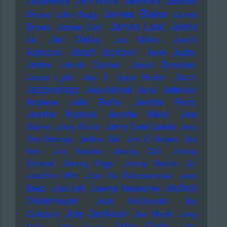
DeJohnette
Jack White
Jackmate
Jackson
James Blake
Brown
Jake Bugg
James
James Last
Jamie
Brown
James Carr
xx
Jan Delay
Jan Müller
Jane's
Janet Jackson
Addiction
Janis Joplin
Jantra
Jarvis Cocker
Jason Donovan
Jazz
Jason Lytle
Jay Z
Jaye Muller
Jazzmatazz
Jean-Michel Jarre
Jefferson
Airplane
Jello Biafra
Jennifer Finch
Jennifer Rostock
Jennifer Weist
Jens
Jerry Lee Lewis
Balzer
Jerry Butler
Jeru
The Damaja
Jethro Tull
Jim E Brown
Jim
Kerr
Jim Rakete
Jimmy Cliff
Jimmy
Kimmel
Jimmy Page
Jimmy Savile
JJ
Joachim Witt
Joan As Policewoman
Joan
Jochen
Baez
JoanJett
Joanna Newsome
Distelmayer
Jock McDonald
Joe
Joe Jackson
Goddard
Joe Meek
Joey
John Cale
Kelly
John Cage
John