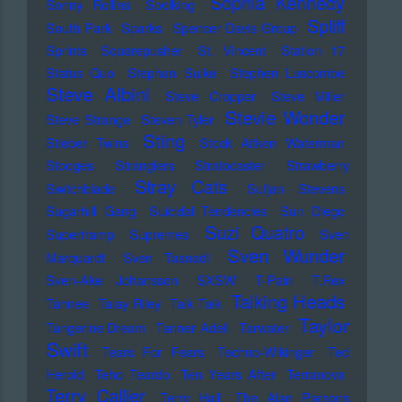
Sophia Kennedy
Sonny Rollins
Soolking
Spliff
South Park
Sparks
Spencer Davis Group
Sprints
Squarepusher
St. Vincent
Station 17
Status Quo
Stephan Sulke
Stephen Luscombe
Steve Albini
Steve Cropper
Steve Miller
Stevie Wonder
Steve Strange
Steven Tyler
Sting
Stieber Twins
Stock Aitken Waterman
Stooges
Stranglers
Stratocaster
Strawberry
Stray Cats
Switchblade
Sufjan Stevens
Sugarhill Gang
Suicidal Tendencies
Sun Diego
Suzi Quatro
Supertramp
Supremes
Sven
Sven Wunder
Marquardt
Sven Tasnadi
Sven-Ake Johansson
SXSW
T-Pain
T.Rex
Talking Heads
Tahnee
Talay Riley
Talk Talk
Taylor
Tangerine Dream
Tanner Adell
Tarwater
Swift
Tears For Fears
Techno-Wikinger
Ted
Herold
Teho Teardo
Ten Years After
Terranova
Terry Callier
Terry Hall
The Alan Parsons