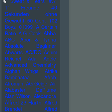
Sweat & Tears
!K7
40
11 Freunde
Sekunden ohne
Gewicht
50 Cent
102
Boyz
01099
A Certain
Abba
Ratio
A.G. Cook
ABC
Abor & Tynna
Absolute Beginner
AC/DC
Abwärts
Achim
Reichel
Ada
Adele
Advanced Chemistry
Afghan Whigs
Afrika
Bambaataa
Afrob
Afroman
AG Geige
Air
Alabaster DePlume
Alan Wilson
Alexandra
Alfred 23 Harth
Alfred
Brendel
Alfred