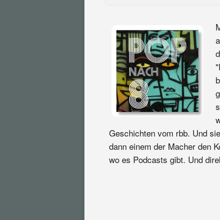
M
a
d
"
b
g
s
w
Geschichten vom rbb. Und sie
dann einem der Macher den Kop
wo es Podcasts gibt. Und direk