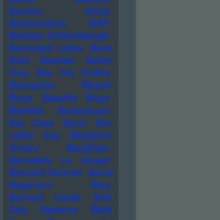
Bamboo Artists
Bananarama
BAP
Barbara Schöneberger
Barenaked Ladies
Basia
Bulat
Bassdee
Baxter
Dury
Bay City Rollers
Beach
Bazzazian
Boys
Beastie Boys
Beatles
Beckenbauer
Bee Gees
Beirut
Ben
Benjamin
LaMar Gay
Berghain
Amaru
Bernadette La Hengst
Bernard Sumner
Bernd
Begemann
Berq
Bertrand Cantat
Beth
Betti
Betterov
Ditto