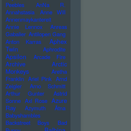
Peebles
AnNa R.
Annahstasia
Anne Will
Annenmaykantereit
Annie Lennox
Anreas
Gabalier
Antilopen Gang
Aphex
Anton Karras
Twin
Aphrodite
Apsilon
Arcade Fire
Archive
Arctic
Monkeys
Aretha
Franklin
Ariel Pink
Arnd
Zeigler
Arno Schmitt
Arthur Gunter
Astrid
Azure
Sonne
Axl Rose
Ray
Azymuth
Ätna
Babyshambles
Backstreet Boys
Bad
Balbina
Bunny