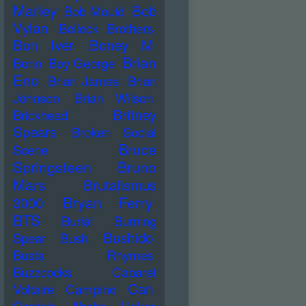
Marley
Bob
Bob Mould
Vylan
Bollock Brothers
Bon Iver
Boney M
Brian
Bono
Boy George
Eno
Brian James
Brian
Johnson
Brian Wilson
Britney
Brickhead
Spears
Broken Social
Bruce
Scene
Springsteen
Bruno
Mars
Brutalismus
Bryan Ferry
3000
BTS
Burial
Burning
Bushido
Spear
Bush
Busta Rhymes
Buzzcocks
Cabaret
Can
Voltaire
Campino
Captain Ahabs Linkes