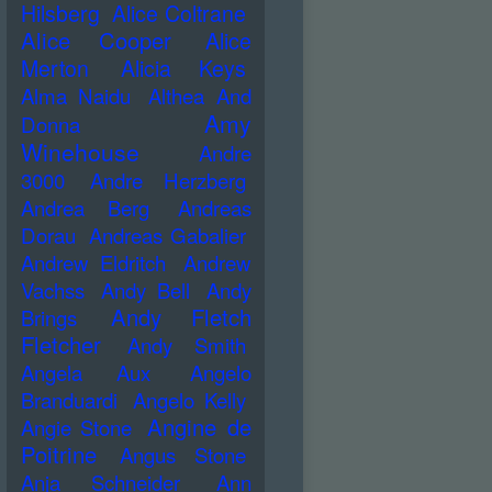
Hilsberg
Alice Coltrane
Alice Cooper
Alice
Merton
Alicia Keys
Alma Naidu
Althea And
Amy
Donna
Winehouse
Andre
3000
Andre Herzberg
Andrea Berg
Andreas
Dorau
Andreas Gabalier
Andrew Eldritch
Andrew
Vachss
Andy Bell
Andy
Andy Fletch
Brings
Fletcher
Andy Smith
Angela Aux
Angelo
Branduardi
Angelo Kelly
Angine de
Angie Stone
Poitrine
Angus Stone
Anja Schneider
Ann