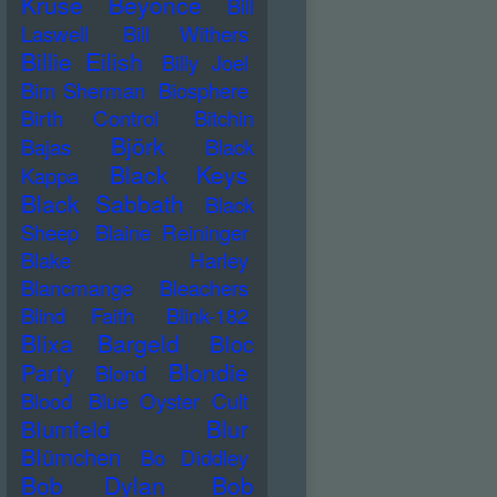
Kruse
Beyonce
Bill
Laswell
Bill Withers
Billie Eilish
Billy Joel
Bim Sherman
Biosphere
Birth Control
Bitchin
Björk
Bajas
Black
Black Keys
Kappa
Black Sabbath
Black
Sheep
Blaine Reininger
Blake Harley
Blancmange
Bleachers
Blind Faith
Blink-182
Blixa Bargeld
Bloc
Blondie
Party
Blond
Blood
Blue Oyster Cult
Blur
Blumfeld
Blümchen
Bo Diddley
Bob Dylan
Bob