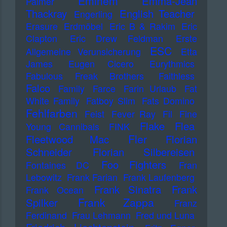
Eminem
Emma-Jean
Palmer
Thackray
English Teacher
Engerling
Erasure
Erdmöbel
Eric B & Rakim
Eric
Clapton
Eric Drew Feldman
Erste
ESC
Allgemeine Verunsicherung
Etta
James
Eugen Cicero
Eurythmics
Fabulous Freak Brothers
Faithless
Falco
Family
Farce
Farin Urlaub
Fat
White Family
Fatboy Slim
Fats Domino
Fehlfarben
Feist
Fever Ray
Fil
Fine
Flake
Flea
Young Cannibals
FINK
Fler
Fleetwood Mac
Florian
Schneider
Florian Silbereisen
Foo Fighters
Fontaines DC
Fran
Lebowitz
Frank Farian
Frank Laufenberg
Frank Sinatra
Frank
Frank Ocean
Frank Zappa
Spilker
Franz
Ferdinand
Frau Lehmann
Fred und Luna