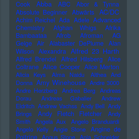
Abba
Cook
ABC
Abor & Tynna
AC/DC
Absolute Beginner
Abwärts
Advanced
Achim Reichel
Ada
Adele
Chemistry
Afghan Whigs
Afrika
Bambaataa
Afrob
Afroman
AG
Geige
Air
Alabaster DePlume
Alan
Alfred 23 Harth
Wilson
Alexandra
Alfred Brendel
Alfred Hilsberg
Alice
Alice Cooper
Coltrane
Alice Merton
Alicia Keys
Alma Naidu
Althea And
Amy Winehouse
Donna
Andre 3000
Andre Herzberg
Andrea Berg
Andreas
Dorau
Andreas Gabalier
Andrew
Eldritch
Andrew Vachss
Andy Bell
Andy
Andy Fletch Fletcher
Brings
Andy
Smith
Angela Aux
Angelo Branduardi
Angine de
Angelo Kelly
Angie Stone
Poitrine
Angus Stone
Anja Schneider