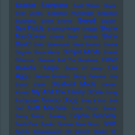
Scorpions
Scooter
Scott Walker
Scycs
Sean Combs
Sebastian Krumbiegel
Sebastian
Seeed
Studnitzky
Secret Secrets
Sepalot
Sex Pistols
Shane
Seymour Wright
Shaggy
MacGowan
Shirin
Shania Twain
Shellac
David
Sido
Silbermond
Silent Servant
Simina
Simple Minds
Grigoriu
Simon Harris
Sinead
Sister
O'Connor
Siouxsie And The Banshees
Ski
Rosetta Tharpe
Sisters Of Mercy
Aggu
Skinner Brothers
Skinny Pelembe
Sky
Sleaford Mods
Saxon
Slade
Sleater-
Sly And The Family Stone
Kinney
Smag
Snoop Dogg
Pa Dig Selv
Soap & Skin
Soft
Soft Machine
Cell
Sonic Youth
Sonics
Sophia Kennedy
Sonny Rollins
Soolking
Spliff
South Park
Sparks
Spencer Davis Group
Sprints
Squarepusher
St. Vincent
Station 17