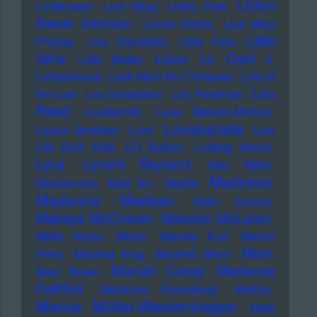
Linton
Lindemann
Link Wray
Linkin Park
Kwesi Johnson
Lionel Richie
Lisa Mary
Little
Presley
Lisa Stansfield
Little Feat
LL Cool J
Simz
Lizzo
Little Walter
Lollapalooza
Look Mum No Computer
Lord of
Lou
the Lost
Lou Donaldson
Lou Pearlman
Reed
Loudermilk
Louis Moholo-Moholo
Loveparade
Louvin Brothers
Love
Low
Life Rich Kids
LTJ Bukem
Ludwig Hirsch
Lyca
Lynyrd Skynyrd
Mac Miller
Madness
Macklemore
Mad Sin
Madlib
Madonna
Madsen
Main Source
Makaya McCraven
Malcolm McLaren
Malik Harris
Malva
Mambo Kurt
Mamie
Mani
Perry
Manfred Krug
Manfred Mann
Mariah Carey
Marianne
Marc Bolan
Faithfull
Marianne Rosenberg
Marilyn
Marius Müller-Westernhagen
Mark