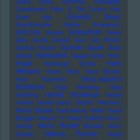
Grace Jones
Grammys
Grandaddy
Grandmaster Flash & The Furious Five
Grateful Dead
Grant Hart
Grenzkontrolle
Grether Schwestern
Grim104
Grobschnitt
Grimes
Guano
Apes
Gunter Hampel
Guru
Guy Ritchie
Günther Jauch
Günther Fischer
Gwen
Haftbefehl
Stefani
Haggai Cohen
Haim
Haiyti
Hank
Hamburger Schule
Williams
Hanns Eisler
Hans Reichel
Hans-Joachim
Hans Rosenthal
Roedelius
Haoe Kerkeling
Hape
Harald Grosskopf
Kerkeling
Harald
Juhnke
Harald Lesch
Hard-Fi
Harmonia
Harry Styles
Hasil Adkins
Hattler
Hazel
Brugger
Heaven 17
Heiner Pudelko
Heino
Heinz Rudolf Kunze
Heintje
Heinz
Helene Fischer
Schenk
Helge