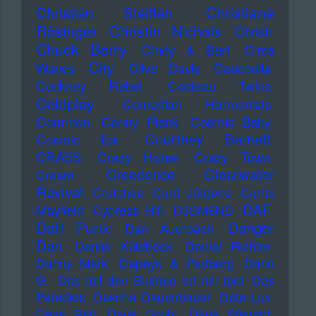
Christiane
Christian Steiffen
Rösinger
Christin Nichols
Christl
Chuck Berry
Cindy & Bert
Circa
City
Waves
Clive Davis
Coachella
Cockney Rebel
Cocteau Twins
Coldplay
Comedian Harmonists
Common
Conny Plank
Cosmic Baby
Courtney Barnett
Cosmic Ear
CRASS
Crazy Horse
Crazy Town
Creedence Clearwater
Cream
Revival
Crutches
Curd Jürgens
Curtis
DAF
Mayfield
Cypress Hill
D3SM6ND
Daft Punk
Danger
Dan Auerbach
Dan
Daniel Küblböck
Daniel Richter
Danny Mark
Dapayk & Padberg
Dario
G.
Das mit den Blumen tut mir leid
Das
Paradies
Dascha Dauenhauer
Data Luv
Dave Ball
Dave Grohl
Dave Stewart