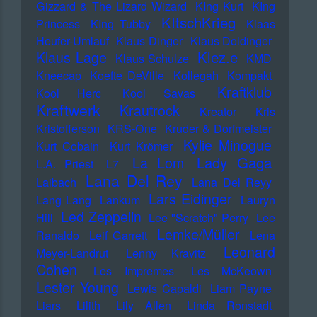
Gizzard & The Lizard Wizard
KIng Kurt
KIng
KItschKrieg
Princess
KIng Tubby
Klaas
Heufer-Umlauf
Klaus Dinger
Klaus Doldinger
Klez.e
Klaus Lage
Klaus Schulze
KMD
Kneecap
Koefte DeVille
Kollegah
Kompakt
Kraftklub
Kool Herc
Kool Savas
Kraftwerk
Krautrock
Kreator
Kris
Kristofferson
KRS-One
Kruder & Dorfmeister
Kylie Minogue
Kurt Cobain
Kurt Krömer
Lady Gaga
La Lom
L.A. Priest
L7
Lana Del Rey
Laibach
Lana Del Reyy
Lars Eidinger
Lang Lang
Lankum
Lauryn
Led Zeppelin
Hill
Lee "Scratch" Perry
Lee
Lemke/Müller
Ranaldo
Leif Garrett
Lena
Leonard
Meyer-Landrut
Lenny Kravitz
Cohen
Les Impremes
Les McKeown
Lester Young
Lewis Capaldi
Liam Payne
Liars
Lilith
Lily Allen
Linda Ronstadt