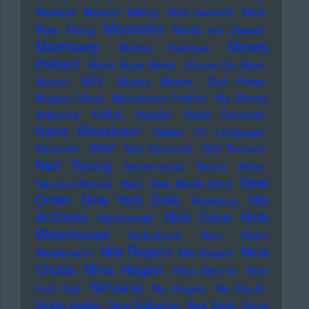
Moderat
Modern Talking
Moe Jacksch
Mois
Moonriivr
Mola
Moog
Moritz von Oswald
Morrissey
Moses
Morton Feldman
Pelham
Motor Boys Motor
Mouse On Mars
Mozart
MTV
Muddy Waters
Muff Potter
Muppet Show
Münchener Freiheit
My Bloody
Valentine
N.W.A.
Naddel
Nadin Deventer
Nana Mouskouri
Nation Of Language
Nazareth
NDW
Neil Diamond
Neil Tennant
Neil Young
Nekromantix
Nemo
Nena
New
Nervous Norvus
Neu!
New Model Army
Order
New York Dolls
Nia
Newcleus
Nick
Archives
Nick Cave
Nichtseattle
Waterhouse
Nickelback
Nico
Nikko
Nile Rogers
Nina
Weidemann
Nils Keppel
Nina Hagen
Chuba
Nina Simone
Nine
Nirvana
Inch Nail
No Angels
No Doubt
Noddy Holder
Noel Gallagher
Noir Désir
Nono