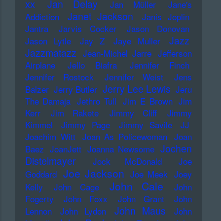
xx
Jan Delay
Jan Müller
Jane's
Janet Jackson
Addiction
Janis Joplin
Jantra
Jarvis Cocker
Jason Donovan
Jazz
Jason Lytle
Jay Z
Jaye Muller
Jazzmatazz
Jean-Michel Jarre
Jefferson
Airplane
Jello Biafra
Jennifer Finch
Jennifer Rostock
Jennifer Weist
Jens
Jerry Lee Lewis
Balzer
Jerry Butler
Jeru
The Damaja
Jethro Tull
Jim E Brown
Jim
Kerr
Jim Rakete
Jimmy Cliff
Jimmy
Kimmel
Jimmy Page
Jimmy Savile
JJ
Joachim Witt
Joan As Policewoman
Joan
Jochen
Baez
JoanJett
Joanna Newsome
Distelmayer
Jock McDonald
Joe
Joe Jackson
Goddard
Joe Meek
Joey
John Cale
Kelly
John Cage
John
Fogerty
John Foxx
John Grant
John
John Maus
Lennon
John Lydon
John