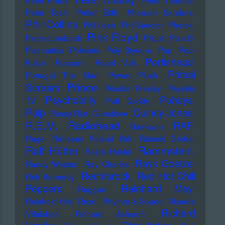
Peter Kraus
Peter Thomas
Peter Tosh
Petter Eldh
Pharoah Sanders
Phil Collins
Phil Lesh
Phil Spector
Photek
Pink Floyd
Pietro Lombardi
Pitbull
Plan B
Plasmatics
Polecats
Poly Styrene
Pop
Pop-
Portishead
Kultur
Popcorn
Popol Vuh
Primal
Portugal The Man
Power Plush
Prince
Scream
Priscilla Presley
Psychic
Psychobilly
Puhdys
TV
Puff Daddy
Pulp
Quincy Jones
Pussy Riot
Questlove
Radiohead
R.E.M.
RAF
Raekwon
Rage
Rahsaan Roland Kirk
Rainald Grebe
Ralf Hütter
Rammstein
Ralph Heidel
Rayk Goetze
Randy Weston
Ray Charles
Rechtsrock
Red Hot Chili
Reb Kennedy
Peppers
Reinhard Mey
Reggae
Reinhold Heil
Rezo
Rhythm & Sound
Ricardo
Richard
Villalobos
Richard Ashcroft