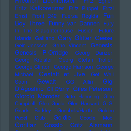
Friedrich Liechtenstein
Fritz Egner
Fritz Kalkbrenner
Fritz Puppel
Fritzi
Fun
Ernst
Front 242
Fuerza Regida
Boy Three
Funny van Dannen
Fury
In The Slaughterhouse
Fusion
Future
Gary Glitter
Geese
Islands
Galliano
Genesis
Geir Jenssen
Gene Vincent
Genesis P-Orridge
Georg Danzer
Georg Kreisler
Georg Stefan Troller
George Clinton
George Harrison
George
Gestalt et Jive
Michael
Get Well
Gewalt
Gigi
Soon
GG Allin
D'Agostino
Giles Peterson
Gil Ofarim
Giorgio Moroder
Gitte Haenning
Glen
Campbell
Glen Gould
Glen Hansard
GLS
Gnarls Barkley
Goebbels/Harth
Golden
Goldie
Pudel Club
Goodie Mob
Gorillaz
Gossip
Götz Alsmann