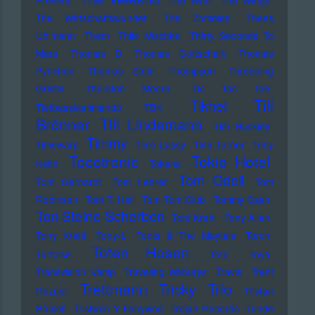
Present
The Who
The Wings
The Wirtschaftswunder
The Zombies
Thees
Uhlmann
Them
Thilo Mischke
Thirty Seconds To
Mars
Thomas D
Thomas Gottschalk
Thomas
Pynchon
Thomas Stein
Thompson
Throbbing
Gristle
Thurston Moore
Tic Tac Toe
Till
Tikhet
Tiefbasskommando TBK
Brönner
Till Lindemann
Tim Buckley
Timmy
Timewarp
Timo Lassy
Tina Turner
Toby
Tocotronic
Tokio Hotel
Keith
Tokens
Tom Odell
Tom Gerhardt
Tom Lehrer
Tom
Robinson
Tom T. Hall
Tom Tom Club
Tommy Cash
Ton Steine Scherben
Toni Krahl
Tony Allen
Tony Krahl
Tony-L
Toots & The Maytals
Torch
Toten Hosen
Tortoise
Toto
Toya
Transvision Vamp
Traveling Wilburys
Travis
Trent
Trettmann
Trio
Tricky
Reznor
Tristan
Brusch
Tristwch Y Fenywod
Trojan Records
Tunde