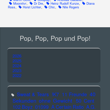
Moonriivr
,
Dr Dre
,
Heinz Rudolf Kunze
,
Diana
Ross
,
Horst Lichter
,
Chic
,
Nile Rogers
Pop, Pop, Pop und Pop!
2026
2025
2024
2023
2022
40
Sweat & Tears
!K7
11 Freunde
Sekunden ohne Gewicht
50 Cent
102 Boyz
01099
A Certain Ratio
A.G.