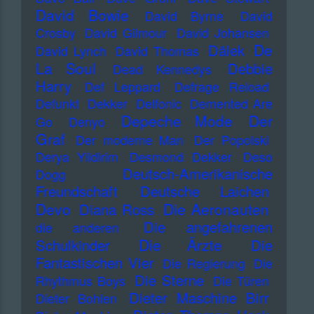
David Bowie
David Byrne
David
Crosby
David Gilmour
David Johansen
De
Dälek
David Lynch
David Thomas
La Soul
Debbie
Dead Kennedys
Harry
Def Leppard
Defrage Reload
Defunkt
Dekker
Delfonic
Demented Are
Depeche Mode
Der
Go
Denyo
Graf
Der moderne Man
Der Popolski
Derya Yildirim
Desmond Dekker
Deso
Deutsch-Amerikanische
Dogg
Freundschaft
Deutsche Laichen
Devo
Die Aeronauten
Diana Ross
Die angefahrenen
die anderen
Die Ärzte
Schulkinder
Die
Fantastischen Vier
Die Regierung
Die
Die Sterne
Rhythmus Boys
Die Türen
Dieter Maschine Birr
Dieter Bohlen