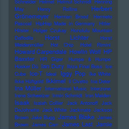
Schneider
Helmet
Helmut Schmidt
Henning
Herbert
May
Henry Rollins
Grönemeyer
Herman Brood
Hermeto
Pascoal
HipHop Made in Germany
Hitler
Hitster
Holger Czukay
Honolulu Mountain
Horst Lichter
Daffodils
Horst
Weidenmüller
Hot Chip
Hotel Rimini
Howard Carpendale
Howlin Wolf
HP
Baxxter
HR Giger
Humpe & Humpe
Ian Dury
Hüsker Dü
Ibiza Final Boss
Ice
Iggy Pop
Ice-T
Cube
Ideal
Ike White
Ikkimel
Ikke Hüftgold
Il Civetto
Ina Deter
Ina Müller
International Music
Interzone
Irene Schweizer
Irmin Schmidt
Iron Maiden
Isaak
Isaiah Collier
Jack Antonoff
Jack
DeJohnette
Jack White
Jackmate
Jackson
James Blake
Brown
Jake Bugg
James
James Last
Jamie
Brown
James Carr