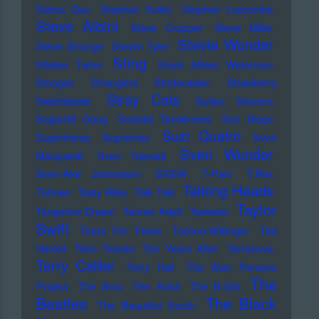
Status Quo
Stephan Sulke
Stephen Luscombe
Steve Albini
Steve Cropper
Steve Miller
Stevie Wonder
Steve Strange
Steven Tyler
Sting
Stieber Twins
Stock Aitken Waterman
Stooges
Stranglers
Stratocaster
Strawberry
Stray Cats
Switchblade
Sufjan Stevens
Sugarhill Gang
Suicidal Tendencies
Sun Diego
Suzi Quatro
Supertramp
Supremes
Sven
Sven Wunder
Marquardt
Sven Tasnadi
Sven-Ake Johansson
SXSW
T-Pain
T.Rex
Talking Heads
Tahnee
Talay Riley
Talk Talk
Taylor
Tangerine Dream
Tanner Adell
Tarwater
Swift
Tears For Fears
Techno-Wikinger
Ted
Herold
Teho Teardo
Ten Years After
Terranova
Terry Callier
Terry Hall
The Alan Parsons
The
Project
The Arcs
The Avicii
The B-52s
Beatles
The Black
The Beautiful South