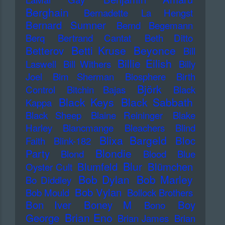
Berghain
Bernadette La Hengst
Bernard Sumner
Bernd Begemann
Berq
Bertrand Cantat
Beth Ditto
Betti Kruse
Beyonce
Betterov
Bill
Billie Eilish
Laswell
Bill Withers
Billy
Joel
Bim Sherman
Biosphere
Birth
Björk
Control
Bitchin Bajas
Black
Black Keys
Black Sabbath
Kappa
Black Sheep
Blaine Reininger
Blake
Harley
Blancmange
Bleachers
Blind
Blixa Bargeld
Bloc
Faith
Blink-182
Blondie
Party
Blond
Blood
Blue
Blur
Blumfeld
Blümchen
Oyster Cult
Bob Dylan
Bob Marley
Bo Diddley
Bob Vylan
Bob Mould
Bollock Brothers
Bon Iver
Boney M
Boy
Bono
Brian Eno
George
Brian James
Brian