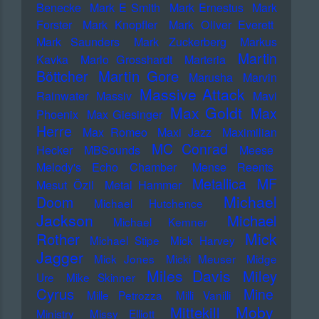
Benecke
Mark E Smith
Mark Ernestus
Mark
Forster
Mark Knopfler
Mark Oliver Everett
Mark Saunders
Mark Zuckerberg
Markus
Martin
Kavka
Marlo Grosshardt
Marteria
Martin Gore
Böttcher
Marusha
Marvin
Massive Attack
Rainwater
Massiv
Mavi
Max Goldt
Max
Phoenix
Max Giesinger
Herre
Max Romeo
Maxi Jazz
Maximilian
MC Conrad
Hecker
MBSounds
Meese
Melody's Echo Chamber
Mense Reents
Metallica
MF
Mesut Özil
Metal Hammer
Michael
Doom
Michael Hutchence
Jackson
Michael
Michael Kemner
Mick
Rother
Michael Stipe
Mick Harvey
Jagger
Mick Jones
Micki Meuser
Midge
Miles Davis
Miley
Ure
Mike Skinner
Cyrus
Mine
Mille Petrozza
Milli Vanilli
Moby
Mittekill
Ministry
Missy Elliott