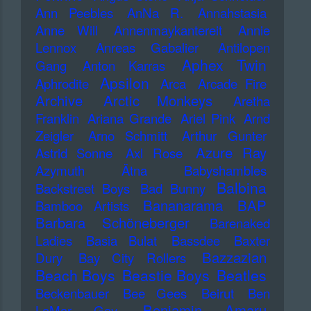
Ann Peebles
AnNa R.
Annahstasia
Anne Will
Annenmaykantereit
Annie
Lennox
Anreas Gabalier
Antilopen
Aphex Twin
Gang
Anton Karras
Apsilon
Aphrodite
Arca
Arcade Fire
Archive
Arctic Monkeys
Aretha
Franklin
Ariana Grande
Ariel Pink
Arnd
Zeigler
Arno Schmitt
Arthur Gunter
Azure Ray
Astrid Sonne
Axl Rose
Azymuth
Ätna
Babyshambles
Balbina
Backstreet Boys
Bad Bunny
Bananarama
BAP
Bamboo Artists
Barbara Schöneberger
Barenaked
Ladies
Basia Bulat
Bassdee
Baxter
Bazzazian
Dury
Bay City Rollers
Beach Boys
Beastie Boys
Beatles
Beckenbauer
Bee Gees
Beirut
Ben
Benjamin Amaru
LaMar Gay