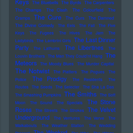
Keys
The Bluebells
The Byrds
The Carpenters
The Champs
The Clash
The Colourfield
The
The Cure
Cramps
The Curs
The Damned
The Divine Comedy
The Eels
The Fall
The Five
Keys
The Fugees
The Hives
The Jam
The
The Last Dinner
Ladybirds
The Lambrini Girls
Party
The Libertines
The Lathums
The
The
Louvin Brothers
The Man They Could'nt Hang
Meteors
The Moody Blues
The Murder Capital
The Notwist
The Platters
The Pogues
The
The Prodigy
Police
The Residents
The
Routes
The Seeds
The Selecter
The Sha La Das
The Smiths
The Smashing Pumpkins
The Soft
The Stone
Moon
The Sound
The Specials
Roses
The Velvet
The Streets
The Strokes
Underground
The Ventures
The Verve
The
Walkabouts
The Weather Station
The Wedding
The Weeknd