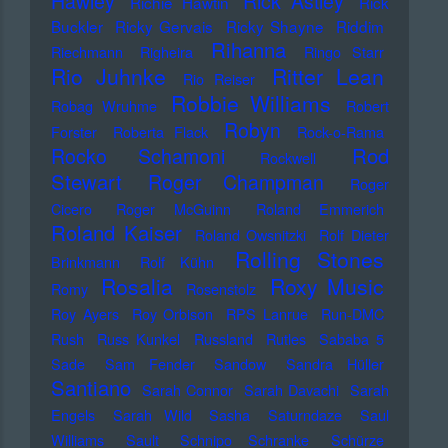
Hawley
Rick Astley
Richie Hawtin
Rick
Buckler
Ricky Gervais
Ricky Shayne
Riddim
Rihanna
Riechmann
Righeira
Ringo Starr
Rio Juhnke
Ritter Lean
Rio Reiser
Robbie Williams
Robag Wruhme
Robert
Robyn
Forster
Roberta Flack
Rock-o-Rama
Rod
Rocko Schamoni
Rockwell
Stewart
Roger Champman
Roger
Cicero
Roger McGuinn
Roland Emmerich
Roland Kaiser
Roland Owsnitzki
Rolf Dieter
Rolling Stones
Brinkmann
Rolf Kühn
Rosalia
Roxy Music
Romy
Rosenstolz
Roy Ayers
Roy Orbison
RPS Lanrue
Run-DMC
Rush
Russ Kunkel
Russland
Rutles
Sababa 5
Sade
Sam Fender
Sandow
Sandra Hüller
Santiano
Sarah Connor
Sarah Davachi
Sarah
Engels
Sarah Wild
Sasha
Saturndaze
Saul
Williams
Sault
Schnipo Schranke
Schürze