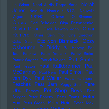
Norah
La Grinta
Noori & His Dorpa Band
Jones
Notdurft
Notorious B.I.G.
Nouvelle
Vague
NSYNC
O-Town
O.J.Simpson
Oasis
Odd Beholder
Olga Reznichenko
Olivia Dean
Omar
Olivia Newton John
Romero
Omer Klein Trio
One Direction
Ozzy
Otto von Bismarck
Oskar Sala
Osbourne
P. Diddy
P.J. Harvey
Pan
Tau
Pankow
Papo Yoplack
Parov Stelar
Patti Smith
Patrick Wagner
Patrick Walden
Paul Kalkbrenner
Paul
Paul Heaton
McCartney
Paul Simon
Paul
Paul Nero
Paul Weller
van Dyk
Paula Hartmann
Pere
Peaches
Pearl Jam
Peggy Gou
Pet Shop Boys
Ubu
Perrecy
Pete
Peter
Seeger
Peter Doherty
Peter Evans
Fox
Peter Hein
Peter Green
Peter Hook
Peter Maffay