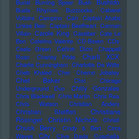
Bushido
Burial
Burning Spear
Bush
Busta Rhymes
Buzzcocks
Cabaret
Can
Voltaire
Campino
Captain Ahabs
Linkes Bein
Captain Beefheart
Carmen
Carole King
Villain
Cassiber
Cate Le
Bon
Caterina Valente
CD-Boxen
CDs
Celine Dion
Ceelo Green
Chappell
Charli XCX
Roan
Charley Pride
Charlie Cunningham
Charlotte De Witte
Cheb Khaled
Cher
Cherno Jobatey
Chet Baker
Chic
Chicago
Chilly Gonzales
Underground Duo
Chris Blackwell
Chris Martin
Chris Rea
Chris Watson
Christian Anders
Christiane
Christian Steiffen
Rösinger
Christin Nichols
Christl
Chuck Berry
Cindy & Bert
Circa
City
Waves
Clive Davis
Coachella