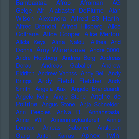
Bambaataa
Afrob
Afroman
AG
Geige
Air
Alabaster DePlume
Alan
Alfred 23 Harth
Wilson
Alexandra
Alfred Brendel
Alfred Hilsberg
Alice
Alice Cooper
Coltrane
Alice Merton
Alicia Keys
Alma Naidu
Althea And
Amy Winehouse
Donna
Andre 3000
Andre Herzberg
Andrea Berg
Andreas
Dorau
Andreas Gabalier
Andrew
Eldritch
Andrew Vachss
Andy Bell
Andy
Andy Fletch Fletcher
Brings
Andy
Smith
Angela Aux
Angelo Branduardi
Angine de
Angelo Kelly
Angie Stone
Poitrine
Angus Stone
Anja Schneider
Ann Peebles
AnNa R.
Annahstasia
Anne Will
Annenmaykantereit
Annie
Lennox
Anreas Gabalier
Antilopen
Aphex Twin
Gang
Anton Karras