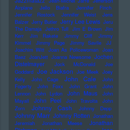
Jazzmatazz
Jean-Michel Jarre
Jefferson
Airplane
Jello Biafra
Jennifer Finch
Jennifer Rostock
Jennifer Weist
Jens
Jerry Lee Lewis
Balzer
Jerry Butler
Jeru
The Damaja
Jethro Tull
Jim E Brown
Jim
Kerr
Jim Rakete
Jimmy Cliff
Jimmy
Kimmel
Jimmy Page
Jimmy Savile
JJ
Joachim Witt
Joan As Policewoman
Joan
Jochen
Baez
JoanJett
Joanna Newsome
Distelmayer
Jock McDonald
Joe
Joe Jackson
Goddard
Joe Meek
Joey
John Cale
Kelly
John Cage
John
Fogerty
John Foxx
John Grant
John
John Maus
Lennon
John Lydon
John
John Peel
Mayall
John Travolta
John
Johnny Cash
Zorn
Johnny Depp
Johnny Marr
Johnny Rotten
Jonathan
Jonathan
Jeremiah
Jonathan Meese