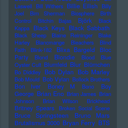
Billie Eilish
Laswell
Bill Withers
Billy
Joel
Bim Sherman
Biosphere
Birth
Björk
Control
Bitchin Bajas
Black
Black Keys
Black Sabbath
Kappa
Black Sheep
Blaine Reininger
Blake
Harley
Blancmange
Bleachers
Blind
Blixa Bargeld
Bloc
Faith
Blink-182
Blondie
Party
Blond
Blood
Blue
Blur
Blumfeld
Blümchen
Oyster Cult
Bob Dylan
Bob Marley
Bo Diddley
Bob Vylan
Bob Mould
Bollock Brothers
Bon Iver
Boney M
Boy
Bono
Brian Eno
George
Brian James
Brian
Johnson
Brian Wilson
Brickhead
Britney Spears
Broken Social Scene
Bruce Springsteen
Bruno Mars
Bryan Ferry
BTS
Brutalismus 3000