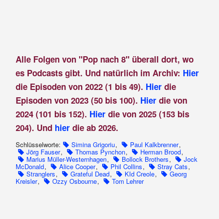
Alle Folgen von "Pop nach 8" überall dort, wo
es Podcasts gibt. Und natürlich im Archiv:
Hier
die Episoden von 2022 (1 bis 49).
Hier
die
Episoden von 2023 (50 bis 100).
Hier
die von
2024 (101 bis 152).
Hier
die von 2025 (153 bis
204). Und
hier
die ab 2026.
Schlüsselworte:
Simina Grigoriu
,
Paul Kalkbrenner
,
Jörg Fauser
,
Thomas Pynchon
,
Herman Brood
,
Marius Müller-Westernhagen
,
Bollock Brothers
,
Jock
McDonald
,
Alice Cooper
,
Phil Collins
,
Stray Cats
,
Stranglers
,
Grateful Dead
,
KId Creole
,
Georg
Kreisler
,
Ozzy Osbourne
,
Tom Lehrer