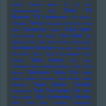
Gristle
Thurston Moore
Tic Tac Toe
Till
Tikhet
Tiefbasskommando TBK
Brönner
Till Lindemann
Tim Buckley
Timmy
Timewarp
Timo Lassy
Tina Turner
Toby
Tocotronic
Tokio Hotel
Keith
Tokens
Tom Odell
Tom Gerhardt
Tom Lehrer
Tom
Robinson
Tom T. Hall
Tom Tom Club
Tommy Cash
Ton Steine Scherben
Toni Krahl
Tony Allen
Tony Krahl
Tony-L
Toots & The Maytals
Torch
Toten Hosen
Tortoise
Toto
Toya
Transvision Vamp
Traveling Wilburys
Travis
Trent
Trettmann
Trio
Tricky
Reznor
Tristan
Brusch
Tristwch Y Fenywod
Trojan Records
Tunde
Tupac Shakur
Turnstile
Adebimpe
U2
Tyler The Creator
Tuxedomoon
UB40
Udo Lindenberg
Ukraine
Udo Jürgens
UKW
Ulrich Tukur
Ultravox
Underworld