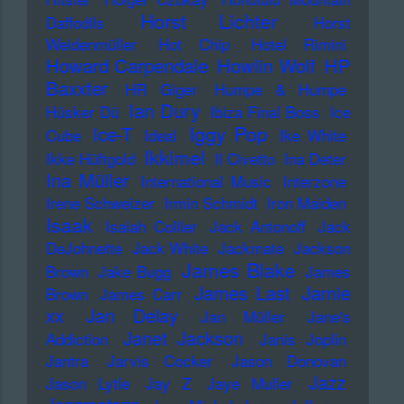
Horst Lichter
Daffodils
Horst
Weidenmüller
Hot Chip
Hotel Rimini
Howard Carpendale
Howlin Wolf
HP
Baxxter
HR Giger
Humpe & Humpe
Ian Dury
Hüsker Dü
Ibiza Final Boss
Ice
Iggy Pop
Ice-T
Cube
Ideal
Ike White
Ikkimel
Ikke Hüftgold
Il Civetto
Ina Deter
Ina Müller
International Music
Interzone
Irene Schweizer
Irmin Schmidt
Iron Maiden
Isaak
Isaiah Collier
Jack Antonoff
Jack
DeJohnette
Jack White
Jackmate
Jackson
James Blake
Brown
Jake Bugg
James
James Last
Jamie
Brown
James Carr
xx
Jan Delay
Jan Müller
Jane's
Janet Jackson
Addiction
Janis Joplin
Jantra
Jarvis Cocker
Jason Donovan
Jazz
Jason Lytle
Jay Z
Jaye Muller