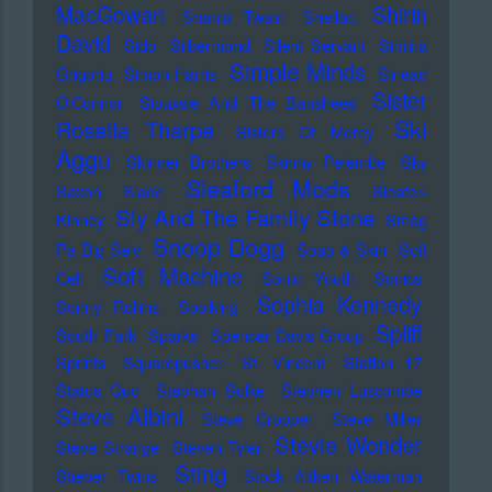
MacGowan
Shirin
Shania Twain
Shellac
David
Sido
Silbermond
Silent Servant
Simina
Simple Minds
Grigoriu
Simon Harris
Sinead
Sister
O'Connor
Siouxsie And The Banshees
Ski
Rosetta Tharpe
Sisters Of Mercy
Aggu
Skinner Brothers
Skinny Pelembe
Sky
Sleaford Mods
Saxon
Slade
Sleater-
Sly And The Family Stone
Kinney
Smag
Snoop Dogg
Pa Dig Selv
Soap & Skin
Soft
Soft Machine
Cell
Sonic Youth
Sonics
Sophia Kennedy
Sonny Rollins
Soolking
Spliff
South Park
Sparks
Spencer Davis Group
Sprints
Squarepusher
St. Vincent
Station 17
Status Quo
Stephan Sulke
Stephen Luscombe
Steve Albini
Steve Cropper
Steve Miller
Stevie Wonder
Steve Strange
Steven Tyler
Sting
Stieber Twins
Stock Aitken Waterman