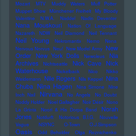
Mozart
MTV
Muddy Waters
Muff Potter
Muppet Show
Münchener Freiheit
My Bloody
Valentine
N.W.A.
Naddel
Nadin Deventer
Nana Mouskouri
Nation Of Language
Nazareth
NDW
Neil Diamond
Neil Tennant
Neil Young
Nekromantix
Nemo
Nena
New
Nervous Norvus
Neu!
New Model Army
Order
New York Dolls
Nia
Newcleus
Nick
Archives
Nick Cave
Nichtseattle
Waterhouse
Nickelback
Nico
Nikko
Nile Rogers
Nina
Weidemann
Nils Keppel
Nina Hagen
Chuba
Nina Simone
Nine
Nirvana
Inch Nail
No Angels
No Doubt
Noddy Holder
Noel Gallagher
Noir Désir
Nono
Norah
La Grinta
Noori & His Dorpa Band
Jones
Notdurft
Notorious B.I.G.
Nouvelle
Vague
NSYNC
O-Town
O.J.Simpson
Oasis
Odd Beholder
Olga Reznichenko