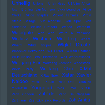
Unheilig
Unionen
Uriah Heep
USA for Africa
Uschi Brüning
Van Morrison
Vicky Leandros
Vince
Clarke
Vince Staples
Violent Femmes
Virgin
Steele
Visage
Viv Albertine
Von Spar
Von
Südenfed
Walker Brothers
Wanda
Warpaint
Watergate
Web Web
Weird Al Yankovic
Westbam
WeJazz
Wet Leg
Wham
Wiglaf Droste
Wham!
White Stripes
Wildecker Herzbuben
Will Ferrell
William Shatner
Willie Nelson
Wolf Biermann
Wolf Wondratschek
Wolfgang Flür
Wolfgang Zechner
Woodstock
Wu-Tang Clan
X-Mal
World Party
Xatar
Xavier
Deutschland
X-Ray Spex
Naidoo
Yassin
Yeule
Yoko Ono
Yousuke
Yungblud
Yukimatsu
Yves Tumor
Z-Pain
Zah1de
Zach Condon
Zaho De Sagazan
Zoh Amba
Zartmann
Zaz
Zick Zack Records