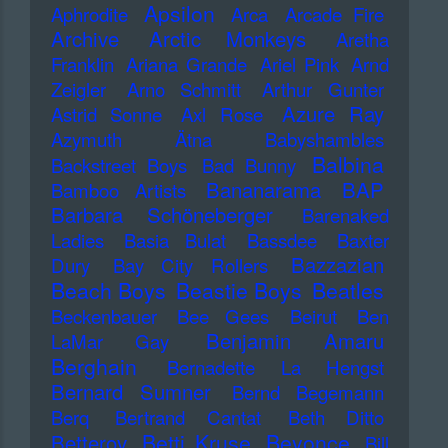
Apsilon
Aphrodite
Arca
Arcade Fire
Archive
Arctic Monkeys
Aretha
Franklin
Ariana Grande
Ariel Pink
Arnd
Zeigler
Arno Schmitt
Arthur Gunter
Azure Ray
Astrid Sonne
Axl Rose
Azymuth
Ätna
Babyshambles
Balbina
Backstreet Boys
Bad Bunny
Bananarama
BAP
Bamboo Artists
Barbara Schöneberger
Barenaked
Ladies
Basia Bulat
Bassdee
Baxter
Bazzazian
Dury
Bay City Rollers
Beach Boys
Beastie Boys
Beatles
Beckenbauer
Bee Gees
Beirut
Ben
Benjamin Amaru
LaMar Gay
Berghain
Bernadette La Hengst
Bernard Sumner
Bernd Begemann
Berq
Bertrand Cantat
Beth Ditto
Betti Kruse
Beyonce
Betterov
Bill