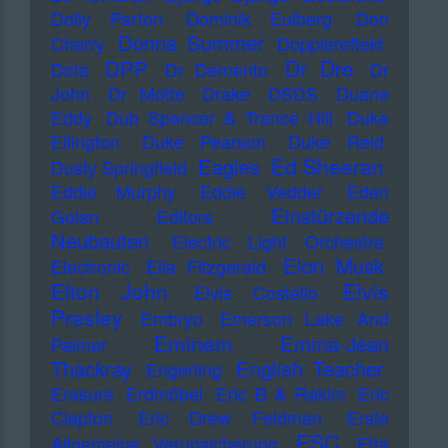
Dolly Parton
Dominik Eulberg
Don
Donna Summer
Cherry
Dopplereffekt
Dr Dre
DPP
Dota
Dr Demento
Dr
John
Dr Motte
Drake
DSDS
Duane
Eddy
Dub Spencer & Trance Hill
Duke
Ellington
Duke Pearson
Duke Reid
Ed Sheeran
Eagles
Dusty Springfield
Eddie Murphy
Eddie Vedder
Eden
Einstürzende
Golan
Editors
Neubauten
Electric Light Orchestra
Elon Musk
Electronic
Ella Fitzgerald
Elton John
Elvis
Elvis Costello
Presley
Embryo
Emerson Lake And
Eminem
Emma-Jean
Palmer
Thackray
English Teacher
Engerling
Erasure
Erdmöbel
Eric B & Rakim
Eric
Clapton
Eric Drew Feldman
Erste
ESC
Allgemeine Verunsicherung
Etta