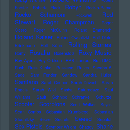
Robyn
Forster
Roberta Flack
Rock-o-Rama
Rod
Rocko Schamoni
Rockwell
Stewart
Roger Champman
Roger
Cicero
Roger McGuinn
Roland Emmerich
Roland Kaiser
Roland Owsnitzki
Rolf Dieter
Rolling Stones
Brinkmann
Rolf Kühn
Rosalia
Roxy Music
Romy
Rosenstolz
Roy Ayers
Roy Orbison
RPS Lanrue
Run-DMC
Rush
Russ Kunkel
Russland
Rutles
Sababa 5
Sade
Sam Fender
Sandow
Sandra Hüller
Santiano
Sarah Connor
Sarah Davachi
Sarah
Engels
Sarah Wild
Sasha
Saturndaze
Saul
Williams
Sault
Schnipo Schranke
Schürze
Scorpions
Scooter
Scott Walker
Scycs
Sean Combs
Sebastian Krumbiegel
Sebastian
Seeed
Studnitzky
Secret Secrets
Sepalot
Sex Pistols
Shane
Seymour Wright
Shaggy