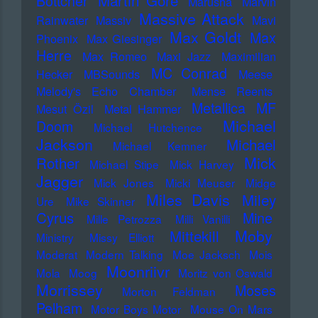
Martin Gore
Böttcher
Marusha
Marvin
Massive Attack
Rainwater
Massiv
Mavi
Max Goldt
Max
Phoenix
Max Giesinger
Herre
Max Romeo
Maxi Jazz
Maximilian
MC Conrad
Hecker
MBSounds
Meese
Melody's Echo Chamber
Mense Reents
Metallica
MF
Mesut Özil
Metal Hammer
Michael
Doom
Michael Hutchence
Jackson
Michael
Michael Kemner
Mick
Rother
Michael Stipe
Mick Harvey
Jagger
Mick Jones
Micki Meuser
Midge
Miles Davis
Miley
Ure
Mike Skinner
Cyrus
Mine
Mille Petrozza
Milli Vanilli
Moby
Mittekill
Ministry
Missy Elliott
Moderat
Modern Talking
Moe Jacksch
Mois
Moonriivr
Mola
Moog
Moritz von Oswald
Morrissey
Moses
Morton Feldman
Pelham
Motor Boys Motor
Mouse On Mars