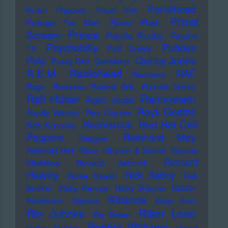
Portishead
Kultur
Popcorn
Popol Vuh
Primal
Portugal The Man
Power Plush
Prince
Scream
Priscilla Presley
Psychic
Psychobilly
Puhdys
TV
Puff Daddy
Pulp
Quincy Jones
Pussy Riot
Questlove
Radiohead
R.E.M.
RAF
Raekwon
Rage
Rahsaan Roland Kirk
Rainald Grebe
Ralf Hütter
Rammstein
Ralph Heidel
Rayk Goetze
Randy Weston
Ray Charles
Rechtsrock
Red Hot Chili
Reb Kennedy
Peppers
Reinhard Mey
Reggae
Reinhold Heil
Rezo
Rhythm & Sound
Ricardo
Richard
Villalobos
Richard Ashcroft
Hawley
Rick Astley
Richie Hawtin
Rick
Buckler
Ricky Gervais
Ricky Shayne
Riddim
Rihanna
Riechmann
Righeira
Ringo Starr
Rio Juhnke
Ritter Lean
Rio Reiser
Robbie Williams
Robag Wruhme
Robert