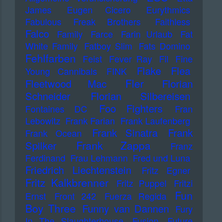
James
Eugen Cicero
Eurythmics
Fabulous Freak Brothers
Faithless
Falco
Family
Farce
Farin Urlaub
Fat
White Family
Fatboy Slim
Fats Domino
Fehlfarben
Feist
Fever Ray
Fil
Fine
Flake
Flea
Young Cannibals
FINK
Fler
Fleetwood Mac
Florian
Schneider
Florian Silbereisen
Foo Fighters
Fontaines DC
Fran
Lebowitz
Frank Farian
Frank Laufenberg
Frank Sinatra
Frank
Frank Ocean
Frank Zappa
Spilker
Franz
Ferdinand
Frau Lehmann
Fred und Luna
Friedrich Liechtenstein
Fritz Egner
Fritz Kalkbrenner
Fritz Puppel
Fritzi
Fun
Ernst
Front 242
Fuerza Regida
Boy Three
Funny van Dannen
Fury
In The Slaughterhouse
Fusion
Future