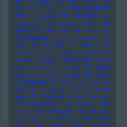
Keys
The Fugees
The Hives
The Jam
The
The Last Dinner
Ladybirds
The Lambrini Girls
Party
The Libertines
The Lathums
The
The
Louvin Brothers
The Man They Could'nt Hang
Meteors
The Moody Blues
The Murder Capital
The Notwist
The Platters
The Pogues
The
The Prodigy
Police
The Residents
The
Routes
The Seeds
The Selecter
The Sha La Das
The Smiths
The Smashing Pumpkins
The Soft
The Stone
Moon
The Sound
The Specials
Roses
The Velvet
The Streets
The Strokes
Underground
The Ventures
The Verve
The
Walkabouts
The Weather Station
The Wedding
The Weeknd
Present
The Who
The Wings
The Wirtschaftswunder
The Zombies
Thees
Uhlmann
Them
Thilo Mischke
Thirty Seconds To
Mars
Thomas D
Thomas Gottschalk
Thomas
Pynchon
Thomas Stein
Thompson
Throbbing