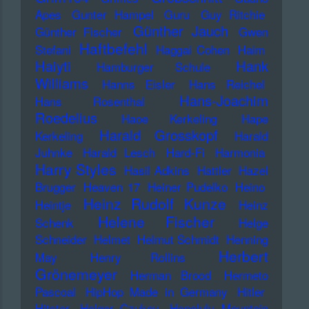
Apes
Gunter Hampel
Guru
Guy Ritchie
Günther Jauch
Günther Fischer
Gwen
Haftbefehl
Stefani
Haggai Cohen
Haim
Haiyti
Hank
Hamburger Schule
Williams
Hanns Eisler
Hans Reichel
Hans-Joachim
Hans Rosenthal
Roedelius
Haoe Kerkeling
Hape
Harald Grosskopf
Kerkeling
Harald
Juhnke
Harald Lesch
Hard-Fi
Harmonia
Harry Styles
Hasil Adkins
Hattler
Hazel
Brugger
Heaven 17
Heiner Pudelko
Heino
Heinz Rudolf Kunze
Heintje
Heinz
Helene Fischer
Schenk
Helge
Schneider
Helmet
Helmut Schmidt
Henning
Herbert
May
Henry Rollins
Grönemeyer
Herman Brood
Hermeto
Pascoal
HipHop Made in Germany
Hitler
Hitster
Holger Czukay
Honolulu Mountain