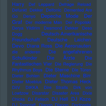
Harry
Def Leppard
Defrage Reload
Defunkt
Dekker
Delfonic
Demented Are
Depeche Mode
Der
Go
Denyo
Graf
Der moderne Man
Der Popolski
Derya Yildirim
Desmond Dekker
Deso
Deutsch-Amerikanische
Dogg
Freundschaft
Deutsche Laichen
Devo
Die Aeronauten
Diana Ross
Die angefahrenen
die anderen
Die Ärzte
Schulkinder
Die
Fantastischen Vier
Die Regierung
Die
Die Sterne
Rhythmus Boys
Die Türen
Dieter Maschine Birr
Dieter Bohlen
Dieter Thomas Heck
Dieter Moebius
DiIV
DIKKA
Dire Straits
Dirk von
Lowtzow
Disarstar
Disaster Area
Dixie
DJ Koze
DJ Hell
Chicks
DJ Fetisch
DJ Tomcraft
Django Django
Doctorella