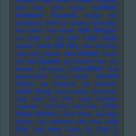
Kneecap
Koefte DeVille
Kollegah
Kompakt
Kraftklub
Kool Herc
Kool Savas
Kraftwerk
Krautrock
Kreator
Kris
Kristofferson
KRS-One
Kruder & Dorfmeister
Kylie Minogue
Kurt Cobain
Kurt Krömer
Lady Gaga
La Lom
L.A. Priest
L7
Lana Del Rey
Laibach
Lana Del Reyy
Lars Eidinger
Lang Lang
Lankum
Lauryn
Led Zeppelin
Hill
Lee "Scratch" Perry
Lee
Lemke/Müller
Ranaldo
Leif Garrett
Lena
Leonard
Meyer-Landrut
Lenny Kravitz
Cohen
Les Impremes
Les McKeown
Lester Young
Lewis Capaldi
Liam Payne
Liars
Lilith
Lily Allen
Linda Ronstadt
Linton
Lindemann
Link Wray
Linkin Park
Kwesi Johnson
Lionel Richie
Lisa Mary
Little
Presley
Lisa Stansfield
Little Feat
LL Cool J
Simz
Lizzo
Little Walter