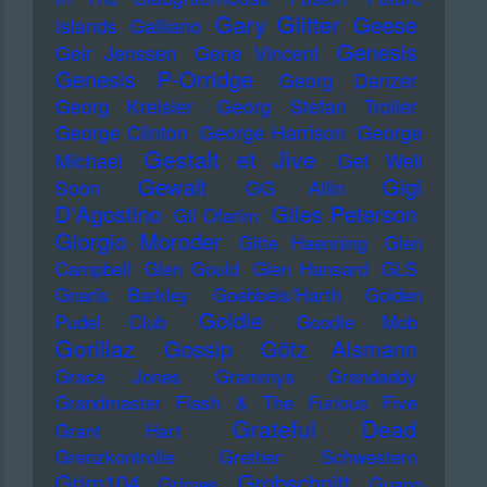
Gary Glitter
Geese
Islands
Galliano
Genesis
Geir Jenssen
Gene Vincent
Genesis P-Orridge
Georg Danzer
Georg Kreisler
Georg Stefan Troller
George Clinton
George Harrison
George
Gestalt et Jive
Michael
Get Well
Gewalt
Gigi
Soon
GG Allin
D'Agostino
Giles Peterson
Gil Ofarim
Giorgio Moroder
Gitte Haenning
Glen
Campbell
Glen Gould
Glen Hansard
GLS
Gnarls Barkley
Goebbels/Harth
Golden
Goldie
Pudel Club
Goodie Mob
Gorillaz
Gossip
Götz Alsmann
Grace Jones
Grammys
Grandaddy
Grandmaster Flash & The Furious Five
Grateful Dead
Grant Hart
Grenzkontrolle
Grether Schwestern
Grim104
Grobschnitt
Grimes
Guano