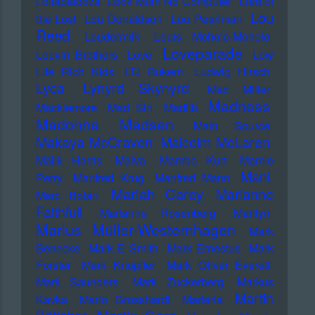
Lollapalooza
Look Mum No Computer
Lord of
Lou
the Lost
Lou Donaldson
Lou Pearlman
Reed
Loudermilk
Louis Moholo-Moholo
Loveparade
Louvin Brothers
Love
Low
Life Rich Kids
LTJ Bukem
Ludwig Hirsch
Lyca
Lynyrd Skynyrd
Mac Miller
Madness
Macklemore
Mad Sin
Madlib
Madonna
Madsen
Main Source
Makaya McCraven
Malcolm McLaren
Malik Harris
Malva
Mambo Kurt
Mamie
Mani
Perry
Manfred Krug
Manfred Mann
Mariah Carey
Marianne
Marc Bolan
Faithfull
Marianne Rosenberg
Marilyn
Marius Müller-Westernhagen
Mark
Benecke
Mark E Smith
Mark Ernestus
Mark
Forster
Mark Knopfler
Mark Oliver Everett
Mark Saunders
Mark Zuckerberg
Markus
Martin
Kavka
Marlo Grosshardt
Marteria