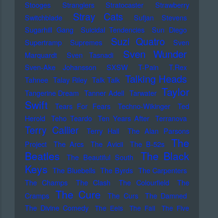
Stooges
Stranglers
Stratocaster
Strawberry
Stray Cats
Switchblade
Sufjan Stevens
Sugarhill Gang
Suicidal Tendencies
Sun Diego
Suzi Quatro
Supertramp
Supremes
Sven
Sven Wunder
Marquardt
Sven Tasnadi
Sven-Ake Johansson
SXSW
T-Pain
T.Rex
Talking Heads
Tahnee
Talay Riley
Talk Talk
Taylor
Tangerine Dream
Tanner Adell
Tarwater
Swift
Tears For Fears
Techno-Wikinger
Ted
Herold
Teho Teardo
Ten Years After
Terranova
Terry Callier
Terry Hall
The Alan Parsons
The
Project
The Arcs
The Avicii
The B-52s
Beatles
The Black
The Beautiful South
Keys
The Bluebells
The Byrds
The Carpenters
The Champs
The Clash
The Colourfield
The
The Cure
Cramps
The Curs
The Damned
The Divine Comedy
The Eels
The Fall
The Five