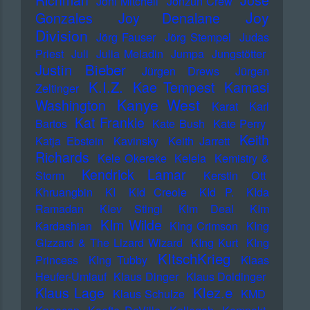
Richman
Jose
Joni Mitchell
Jonzun Crew
Joy
Gonzales
Joy Denalane
Division
Jörg Fauser
Jörg Stempel
Judas
Priest
Juli
Julia Meladin
Jumpa
Jungstötter
Justin Bieber
Jürgen Drews
Jürgen
K.I.Z.
Kae Tempest
Kamasi
Zeltinger
Kanye West
Washington
Karat
Karl
Kat Frankie
Bartos
Kate Bush
Kate Perry
Keith
Katja Ebstein
Kavinsky
Keith Jarrett
Richards
Kele Okereke
Kelela
Kemistry &
Kendrick Lamar
Storm
Kerstin Ott
Khruangbin
KI
KId Creole
KId P.
KIda
Ramadan
KIev Stingl
KIm Deal
KIm
KIm Wilde
Kardashian
KIng Crimson
KIng
Gizzard & The Lizard Wizard
KIng Kurt
KIng
KItschKrieg
Princess
KIng Tubby
Klaas
Heufer-Umlauf
Klaus Dinger
Klaus Doldinger
Klez.e
Klaus Lage
Klaus Schulze
KMD