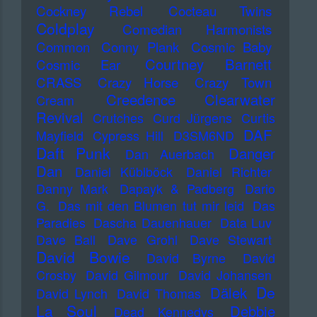
Cockney Rebel
Cocteau Twins
Coldplay
Comedian Harmonists
Common
Conny Plank
Cosmic Baby
Courtney Barnett
Cosmic Ear
CRASS
Crazy Horse
Crazy Town
Creedence Clearwater
Cream
Revival
Crutches
Curd Jürgens
Curtis
DAF
Mayfield
Cypress Hill
D3SM6ND
Daft Punk
Danger
Dan Auerbach
Dan
Daniel Küblböck
Daniel Richter
Danny Mark
Dapayk & Padberg
Dario
G.
Das mit den Blumen tut mir leid
Das
Paradies
Dascha Dauenhauer
Data Luv
Dave Ball
Dave Grohl
Dave Stewart
David Bowie
David Byrne
David
Crosby
David Gilmour
David Johansen
De
Dälek
David Lynch
David Thomas
La Soul
Debbie
Dead Kennedys