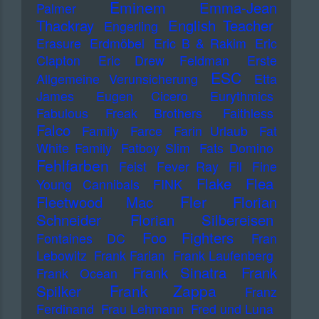
Eminem
Emma-Jean
Palmer
Thackray
English Teacher
Engerling
Erasure
Erdmöbel
Eric B & Rakim
Eric
Clapton
Eric Drew Feldman
Erste
ESC
Allgemeine Verunsicherung
Etta
James
Eugen Cicero
Eurythmics
Fabulous Freak Brothers
Faithless
Falco
Family
Farce
Farin Urlaub
Fat
White Family
Fatboy Slim
Fats Domino
Fehlfarben
Feist
Fever Ray
Fil
Fine
Flake
Flea
Young Cannibals
FINK
Fler
Fleetwood Mac
Florian
Schneider
Florian Silbereisen
Foo Fighters
Fontaines DC
Fran
Lebowitz
Frank Farian
Frank Laufenberg
Frank Sinatra
Frank
Frank Ocean
Frank Zappa
Spilker
Franz
Ferdinand
Frau Lehmann
Fred und Luna