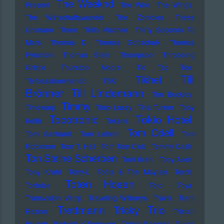
The Weeknd
Present
The Who
The Wings
The Wirtschaftswunder
The Zombies
Thees
Uhlmann
Them
Thilo Mischke
Thirty Seconds To
Mars
Thomas D
Thomas Gottschalk
Thomas
Pynchon
Thomas Stein
Thompson
Throbbing
Gristle
Thurston Moore
Tic Tac Toe
Till
Tikhet
Tiefbasskommando TBK
Brönner
Till Lindemann
Tim Buckley
Timmy
Timewarp
Timo Lassy
Tina Turner
Toby
Tocotronic
Tokio Hotel
Keith
Tokens
Tom Odell
Tom Gerhardt
Tom Lehrer
Tom
Robinson
Tom T. Hall
Tom Tom Club
Tommy Cash
Ton Steine Scherben
Toni Krahl
Tony Allen
Tony Krahl
Tony-L
Toots & The Maytals
Torch
Toten Hosen
Tortoise
Toto
Toya
Transvision Vamp
Traveling Wilburys
Travis
Trent
Trettmann
Trio
Tricky
Reznor
Tristan
Brusch
Tristwch Y Fenywod
Trojan Records
Tunde