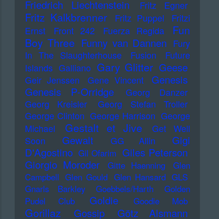
Friedrich Liechtenstein
Fritz Egner
Fritz Kalkbrenner
Fritz Puppel
Fritzi
Fun
Ernst
Front 242
Fuerza Regida
Boy Three
Funny van Dannen
Fury
In The Slaughterhouse
Fusion
Future
Gary Glitter
Geese
Islands
Galliano
Genesis
Geir Jenssen
Gene Vincent
Genesis P-Orridge
Georg Danzer
Georg Kreisler
Georg Stefan Troller
George Clinton
George Harrison
George
Gestalt et Jive
Michael
Get Well
Gewalt
Gigi
Soon
GG Allin
D'Agostino
Giles Peterson
Gil Ofarim
Giorgio Moroder
Gitte Haenning
Glen
Campbell
Glen Gould
Glen Hansard
GLS
Gnarls Barkley
Goebbels/Harth
Golden
Goldie
Pudel Club
Goodie Mob
Gorillaz
Gossip
Götz Alsmann