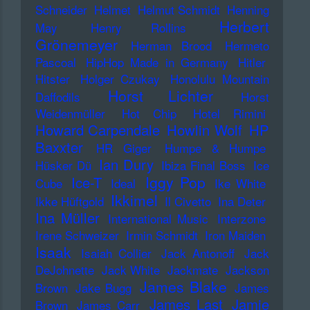
Schneider
Helmet
Helmut Schmidt
Henning
Herbert
May
Henry Rollins
Grönemeyer
Herman Brood
Hermeto
Pascoal
HipHop Made in Germany
Hitler
Hitster
Holger Czukay
Honolulu Mountain
Horst Lichter
Daffodils
Horst
Weidenmüller
Hot Chip
Hotel Rimini
Howard Carpendale
Howlin Wolf
HP
Baxxter
HR Giger
Humpe & Humpe
Ian Dury
Hüsker Dü
Ibiza Final Boss
Ice
Iggy Pop
Ice-T
Cube
Ideal
Ike White
Ikkimel
Ikke Hüftgold
Il Civetto
Ina Deter
Ina Müller
International Music
Interzone
Irene Schweizer
Irmin Schmidt
Iron Maiden
Isaak
Isaiah Collier
Jack Antonoff
Jack
DeJohnette
Jack White
Jackmate
Jackson
James Blake
Brown
Jake Bugg
James
James Last
Jamie
Brown
James Carr