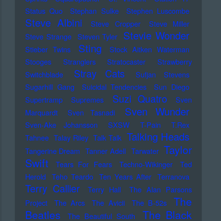
Status Quo
Stephan Sulke
Stephen Luscombe
Steve Albini
Steve Cropper
Steve Miller
Stevie Wonder
Steve Strange
Steven Tyler
Sting
Stieber Twins
Stock Aitken Waterman
Stooges
Stranglers
Stratocaster
Strawberry
Stray Cats
Switchblade
Sufjan Stevens
Sugarhill Gang
Suicidal Tendencies
Sun Diego
Suzi Quatro
Supertramp
Supremes
Sven
Sven Wunder
Marquardt
Sven Tasnadi
Sven-Ake Johansson
SXSW
T-Pain
T.Rex
Talking Heads
Tahnee
Talay Riley
Talk Talk
Taylor
Tangerine Dream
Tanner Adell
Tarwater
Swift
Tears For Fears
Techno-Wikinger
Ted
Herold
Teho Teardo
Ten Years After
Terranova
Terry Callier
Terry Hall
The Alan Parsons
The
Project
The Arcs
The Avicii
The B-52s
Beatles
The Black
The Beautiful South