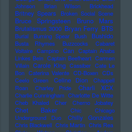
Johnson
Brian Wilson
Brickhead
Britney Spears
Broken Social Scene
Bruce Springsteen
Bruno Mars
Bryan Ferry
BTS
Brutalismus 3000
Bushido
Burial
Burning Spear
Bush
Busta Rhymes
Buzzcocks
Cabaret
Can
Voltaire
Campino
Captain Ahabs
Linkes Bein
Captain Beefheart
Carmen
Carole King
Villain
Cassiber
Cate Le
Bon
Caterina Valente
CD-Boxen
CDs
Celine Dion
Ceelo Green
Chappell
Charli XCX
Roan
Charley Pride
Charlie Cunningham
Charlotte De Witte
Cheb Khaled
Cher
Cherno Jobatey
Chet Baker
Chic
Chicago
Chilly Gonzales
Underground Duo
Chris Blackwell
Chris Martin
Chris Rea