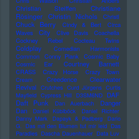
Chris Watson
Christian Anders
Christiane
Christian Steiffen
Rösinger
Christin Nichols
Christl
Chuck Berry
Cindy & Bert
Circa
City
Waves
Clive Davis
Coachella
Cockney Rebel
Cocteau Twins
Coldplay
Comedian Harmonists
Common
Conny Plank
Cosmic Baby
Courtney Barnett
Cosmic Ear
CRASS
Crazy Horse
Crazy Town
Creedence Clearwater
Cream
Revival
Crutches
Curd Jürgens
Curtis
DAF
Mayfield
Cypress Hill
D3SM6ND
Daft Punk
Danger
Dan Auerbach
Dan
Daniel Küblböck
Daniel Richter
Danny Mark
Dapayk & Padberg
Dario
G.
Das mit den Blumen tut mir leid
Das
Paradies
Dascha Dauenhauer
Data Luv