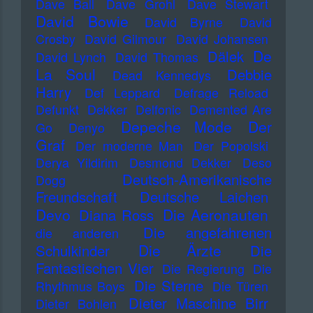
Dave Ball
Dave Grohl
Dave Stewart
David Bowie
David Byrne
David
Crosby
David Gilmour
David Johansen
De
Dälek
David Lynch
David Thomas
La Soul
Debbie
Dead Kennedys
Harry
Def Leppard
Defrage Reload
Defunkt
Dekker
Delfonic
Demented Are
Depeche Mode
Der
Go
Denyo
Graf
Der moderne Man
Der Popolski
Derya Yildirim
Desmond Dekker
Deso
Deutsch-Amerikanische
Dogg
Freundschaft
Deutsche Laichen
Devo
Die Aeronauten
Diana Ross
Die angefahrenen
die anderen
Die Ärzte
Schulkinder
Die
Fantastischen Vier
Die Regierung
Die
Die Sterne
Rhythmus Boys
Die Türen
Dieter Maschine Birr
Dieter Bohlen