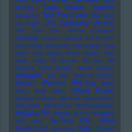
Tupac Shakur
Turnstile
Adebimpe
U2
Tyler The Creator
Tuxedomoon
UB40
Udo Lindenberg
Ukraine
Udo Jürgens
UKW
Ulrich Tukur
Ultravox
Underworld
Unheilig
Unionen
Uriah Heep
USA for Africa
Uschi Brüning
Van Morrison
Vicky Leandros
Vince
Clarke
Vince Staples
Violent Femmes
Virgin
Steele
Visage
Viv Albertine
Von Spar
Von
Südenfed
Walker Brothers
Wanda
Warpaint
Watergate
Web Web
Weird Al Yankovic
Westbam
WeJazz
Wet Leg
Wham
Wiglaf Droste
Wham!
White Stripes
Wildecker Herzbuben
Will Ferrell
William Shatner
Willie Nelson
Wolf Biermann
Wolf Wondratschek
Wolfgang Flür
Wolfgang Zechner
Woodstock
Wu-Tang Clan
X-Mal
World Party
Xatar
Xavier
Deutschland
X-Ray Spex