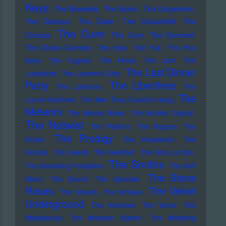
Keys
The Bluebells
The Byrds
The Carpenters
The Champs
The Clash
The Colourfield
The
The Cure
Cramps
The Curs
The Damned
The Divine Comedy
The Eels
The Fall
The Five
Keys
The Fugees
The Hives
The Jam
The
The Last Dinner
Ladybirds
The Lambrini Girls
Party
The Libertines
The Lathums
The
The
Louvin Brothers
The Man They Could'nt Hang
Meteors
The Moody Blues
The Murder Capital
The Notwist
The Platters
The Pogues
The
The Prodigy
Police
The Residents
The
Routes
The Seeds
The Selecter
The Sha La Das
The Smiths
The Smashing Pumpkins
The Soft
The Stone
Moon
The Sound
The Specials
Roses
The Velvet
The Streets
The Strokes
Underground
The Ventures
The Verve
The
Walkabouts
The Weather Station
The Wedding