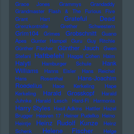
Grace Jones
Grammys
Grandaddy
Grandmaster Flash & The Furious Five
Grateful Dead
Grant Hart
Grenzkontrolle
Grether Schwestern
Grim104
Grobschnitt
Grimes
Guano
Apes
Gunter Hampel
Guru
Guy Ritchie
Günther Jauch
Günther Fischer
Gwen
Haftbefehl
Stefani
Haggai Cohen
Haim
Haiyti
Hank
Hamburger Schule
Williams
Hanns Eisler
Hans Reichel
Hans-Joachim
Hans Rosenthal
Roedelius
Haoe Kerkeling
Hape
Harald Grosskopf
Kerkeling
Harald
Juhnke
Harald Lesch
Hard-Fi
Harmonia
Harry Styles
Hasil Adkins
Hattler
Hazel
Brugger
Heaven 17
Heiner Pudelko
Heino
Heinz Rudolf Kunze
Heintje
Heinz
Helene Fischer
Schenk
Helge