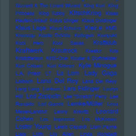
Gizzard & The Lizard Wizard
KIng Kurt
KIng
KItschKrieg
Princess
KIng Tubby
Klaas
Heufer-Umlauf
Klaus Dinger
Klaus Doldinger
Klez.e
Klaus Lage
Klaus Schulze
KMD
Kneecap
Koefte DeVille
Kollegah
Kompakt
Kraftklub
Kool Herc
Kool Savas
Kraftwerk
Krautrock
Kreator
Kris
Kristofferson
KRS-One
Kruder & Dorfmeister
Kylie Minogue
Kurt Cobain
Kurt Krömer
Lady Gaga
La Lom
L.A. Priest
L7
Lana Del Rey
Laibach
Lana Del Reyy
Lars Eidinger
Lang Lang
Lankum
Lauryn
Led Zeppelin
Hill
Lee "Scratch" Perry
Lee
Lemke/Müller
Ranaldo
Leif Garrett
Lena
Leonard
Meyer-Landrut
Lenny Kravitz
Cohen
Les Impremes
Les McKeown
Lester Young
Lewis Capaldi
Liam Payne
Liars
Lilith
Lily Allen
Linda Ronstadt