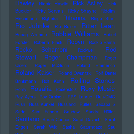
Hawley
Rick Astley
Richie Hawtin
Rick
Buckler
Ricky Gervais
Ricky Shayne
Riddim
Rihanna
Riechmann
Righeira
Ringo Starr
Rio Juhnke
Ritter Lean
Rio Reiser
Robbie Williams
Robag Wruhme
Robert
Robyn
Forster
Roberta Flack
Rock-o-Rama
Rod
Rocko Schamoni
Rockwell
Stewart
Roger Champman
Roger
Cicero
Roger McGuinn
Roland Emmerich
Roland Kaiser
Roland Owsnitzki
Rolf Dieter
Rolling Stones
Brinkmann
Rolf Kühn
Rosalia
Roxy Music
Romy
Rosenstolz
Roy Ayers
Roy Orbison
RPS Lanrue
Run-DMC
Rush
Russ Kunkel
Russland
Rutles
Sababa 5
Sade
Sam Fender
Sandow
Sandra Hüller
Santiano
Sarah Connor
Sarah Davachi
Sarah
Engels
Sarah Wild
Sasha
Saturndaze
Saul