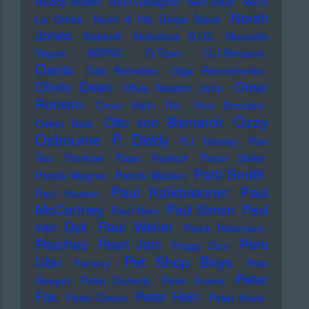
Noddy Holder
Noel Gallagher
Noir Désir
Nono
Norah
La Grinta
Noori & His Dorpa Band
Jones
Notdurft
Notorious B.I.G.
Nouvelle
Vague
NSYNC
O-Town
O.J.Simpson
Oasis
Odd Beholder
Olga Reznichenko
Olivia Dean
Omar
Olivia Newton John
Romero
Omer Klein Trio
One Direction
Ozzy
Otto von Bismarck
Oskar Sala
Osbourne
P. Diddy
P.J. Harvey
Pan
Tau
Pankow
Papo Yoplack
Parov Stelar
Patti Smith
Patrick Wagner
Patrick Walden
Paul Kalkbrenner
Paul
Paul Heaton
McCartney
Paul Simon
Paul
Paul Nero
Paul Weller
van Dyk
Paula Hartmann
Pere
Peaches
Pearl Jam
Peggy Gou
Pet Shop Boys
Ubu
Perrecy
Pete
Peter
Seeger
Peter Doherty
Peter Evans
Fox
Peter Hein
Peter Green
Peter Hook