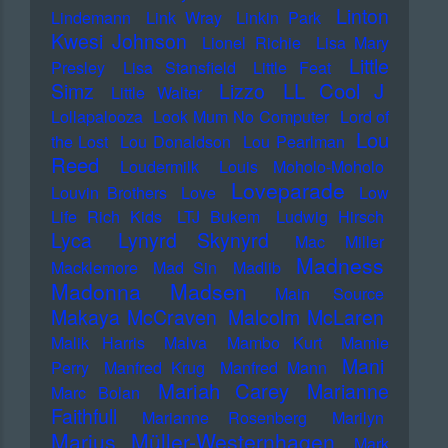
Linton
Lindemann
Link Wray
Linkin Park
Kwesi Johnson
Lionel Richie
Lisa Mary
Little
Presley
Lisa Stansfield
Little Feat
LL Cool J
Simz
Lizzo
Little Walter
Lollapalooza
Look Mum No Computer
Lord of
Lou
the Lost
Lou Donaldson
Lou Pearlman
Reed
Loudermilk
Louis Moholo-Moholo
Loveparade
Louvin Brothers
Love
Low
Life Rich Kids
LTJ Bukem
Ludwig Hirsch
Lyca
Lynyrd Skynyrd
Mac Miller
Madness
Macklemore
Mad Sin
Madlib
Madonna
Madsen
Main Source
Makaya McCraven
Malcolm McLaren
Malik Harris
Malva
Mambo Kurt
Mamie
Mani
Perry
Manfred Krug
Manfred Mann
Mariah Carey
Marianne
Marc Bolan
Faithfull
Marianne Rosenberg
Marilyn
Marius Müller-Westernhagen
Mark