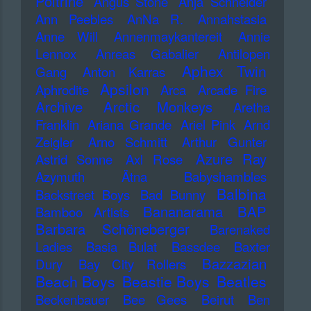
Poitrine
Angus Stone
Anja Schneider
Ann Peebles
AnNa R.
Annahstasia
Anne Will
Annenmaykantereit
Annie
Lennox
Anreas Gabalier
Antilopen
Aphex Twin
Gang
Anton Karras
Apsilon
Aphrodite
Arca
Arcade Fire
Archive
Arctic Monkeys
Aretha
Franklin
Ariana Grande
Ariel Pink
Arnd
Zeigler
Arno Schmitt
Arthur Gunter
Azure Ray
Astrid Sonne
Axl Rose
Azymuth
Ätna
Babyshambles
Balbina
Backstreet Boys
Bad Bunny
Bananarama
BAP
Bamboo Artists
Barbara Schöneberger
Barenaked
Ladies
Basia Bulat
Bassdee
Baxter
Bazzazian
Dury
Bay City Rollers
Beach Boys
Beastie Boys
Beatles
Beckenbauer
Bee Gees
Beirut
Ben