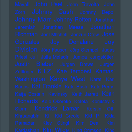
John Peel
Mayall
John Travolta
John
Johnny Cash
Zorn
Johnny Depp
Johnny Marr
Johnny Rotten
Jonathan
Jonathan
Jeremiah
Jonathan Meese
Richman
Jose
Joni Mitchell
Jonzun Crew
Joy
Gonzales
Joy Denalane
Division
Jörg Fauser
Jörg Stempel
Judas
Priest
Juli
Julia Meladin
Jumpa
Jungstötter
Justin Bieber
Jürgen Drews
Jürgen
K.I.Z.
Kae Tempest
Kamasi
Zeltinger
Kanye West
Washington
Karat
Karl
Kat Frankie
Bartos
Kate Bush
Kate Perry
Keith
Katja Ebstein
Kavinsky
Keith Jarrett
Richards
Kele Okereke
Kelela
Kemistry &
Kendrick Lamar
Storm
Kerstin Ott
Khruangbin
KI
KId Creole
KId P.
KIda
Ramadan
KIev Stingl
KIm Deal
KIm
KIm Wilde
Kardashian
KIng Crimson
KIng