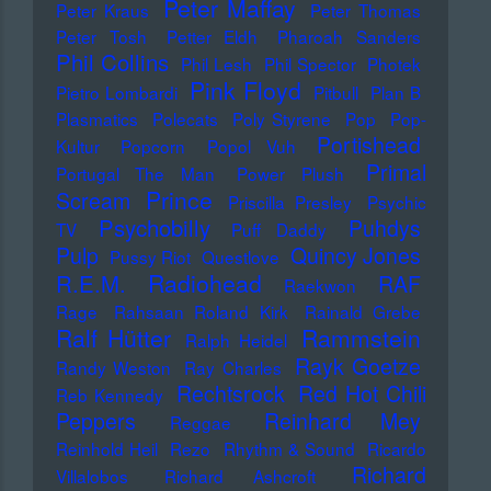
Peter Maffay
Peter Kraus
Peter Thomas
Peter Tosh
Petter Eldh
Pharoah Sanders
Phil Collins
Phil Lesh
Phil Spector
Photek
Pink Floyd
Pietro Lombardi
Pitbull
Plan B
Plasmatics
Polecats
Poly Styrene
Pop
Pop-
Portishead
Kultur
Popcorn
Popol Vuh
Primal
Portugal The Man
Power Plush
Prince
Scream
Priscilla Presley
Psychic
Psychobilly
Puhdys
TV
Puff Daddy
Pulp
Quincy Jones
Pussy Riot
Questlove
Radiohead
R.E.M.
RAF
Raekwon
Rage
Rahsaan Roland Kirk
Rainald Grebe
Ralf Hütter
Rammstein
Ralph Heidel
Rayk Goetze
Randy Weston
Ray Charles
Rechtsrock
Red Hot Chili
Reb Kennedy
Peppers
Reinhard Mey
Reggae
Reinhold Heil
Rezo
Rhythm & Sound
Ricardo
Richard
Villalobos
Richard Ashcroft