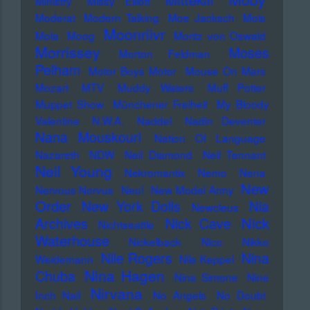
Ministry
Missy Elliott
Moderat
Modern Talking
Moe Jacksch
Mois
Moonriivr
Mola
Moog
Moritz von Oswald
Morrissey
Moses
Morton Feldman
Pelham
Motor Boys Motor
Mouse On Mars
Mozart
MTV
Muddy Waters
Muff Potter
Muppet Show
Münchener Freiheit
My Bloody
Valentine
N.W.A.
Naddel
Nadin Deventer
Nana Mouskouri
Nation Of Language
Nazareth
NDW
Neil Diamond
Neil Tennant
Neil Young
Nekromantix
Nemo
Nena
New
Nervous Norvus
Neu!
New Model Army
Order
New York Dolls
Nia
Newcleus
Nick
Archives
Nick Cave
Nichtseattle
Waterhouse
Nickelback
Nico
Nikko
Nile Rogers
Nina
Weidemann
Nils Keppel
Nina Hagen
Chuba
Nina Simone
Nine
Nirvana
Inch Nail
No Angels
No Doubt