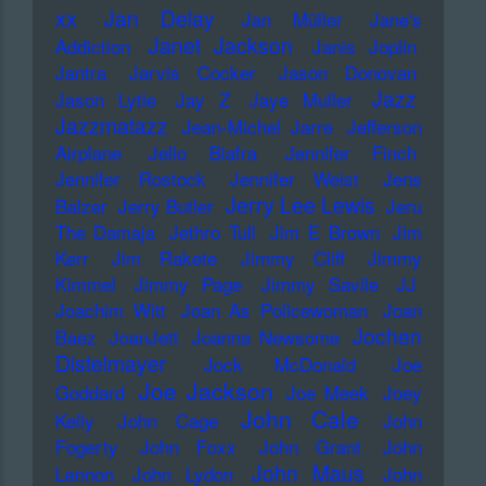
xx
Jan Delay
Jan Müller
Jane's
Janet Jackson
Addiction
Janis Joplin
Jantra
Jarvis Cocker
Jason Donovan
Jazz
Jason Lytle
Jay Z
Jaye Muller
Jazzmatazz
Jean-Michel Jarre
Jefferson
Airplane
Jello Biafra
Jennifer Finch
Jennifer Rostock
Jennifer Weist
Jens
Jerry Lee Lewis
Balzer
Jerry Butler
Jeru
The Damaja
Jethro Tull
Jim E Brown
Jim
Kerr
Jim Rakete
Jimmy Cliff
Jimmy
Kimmel
Jimmy Page
Jimmy Savile
JJ
Joachim Witt
Joan As Policewoman
Joan
Jochen
Baez
JoanJett
Joanna Newsome
Distelmayer
Jock McDonald
Joe
Joe Jackson
Goddard
Joe Meek
Joey
John Cale
Kelly
John Cage
John
Fogerty
John Foxx
John Grant
John
John Maus
Lennon
John Lydon
John