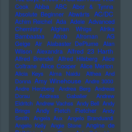
Abba
Cook
ABC
Abor & Tynna
AC/DC
Absolute Beginner
Abwärts
Advanced
Achim Reichel
Ada
Adele
Chemistry
Afghan Whigs
Afrika
Bambaataa
Afrob
Afroman
AG
Geige
Air
Alabaster DePlume
Alan
Alfred 23 Harth
Wilson
Alexandra
Alfred Brendel
Alfred Hilsberg
Alice
Alice Cooper
Coltrane
Alice Merton
Alicia Keys
Alma Naidu
Althea And
Amy Winehouse
Donna
Andre 3000
Andre Herzberg
Andrea Berg
Andreas
Dorau
Andreas Gabalier
Andrew
Eldritch
Andrew Vachss
Andy Bell
Andy
Andy Fletch Fletcher
Brings
Andy
Smith
Angela Aux
Angelo Branduardi
Angine de
Angelo Kelly
Angie Stone