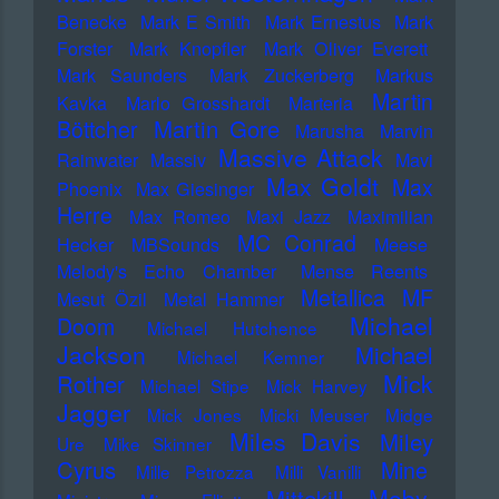
Benecke
Mark E Smith
Mark Ernestus
Mark
Forster
Mark Knopfler
Mark Oliver Everett
Mark Saunders
Mark Zuckerberg
Markus
Martin
Kavka
Marlo Grosshardt
Marteria
Martin Gore
Böttcher
Marusha
Marvin
Massive Attack
Rainwater
Massiv
Mavi
Max Goldt
Max
Phoenix
Max Giesinger
Herre
Max Romeo
Maxi Jazz
Maximilian
MC Conrad
Hecker
MBSounds
Meese
Melody's Echo Chamber
Mense Reents
Metallica
MF
Mesut Özil
Metal Hammer
Michael
Doom
Michael Hutchence
Jackson
Michael
Michael Kemner
Mick
Rother
Michael Stipe
Mick Harvey
Jagger
Mick Jones
Micki Meuser
Midge
Miles Davis
Miley
Ure
Mike Skinner
Cyrus
Mine
Mille Petrozza
Milli Vanilli
Moby
Mittekill