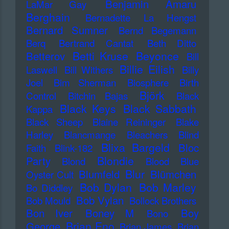
Benjamin Amaru
LaMar Gay
Berghain
Bernadette La Hengst
Bernard Sumner
Bernd Begemann
Berq
Bertrand Cantat
Beth Ditto
Betti Kruse
Beyonce
Betterov
Bill
Billie Eilish
Laswell
Bill Withers
Billy
Joel
Bim Sherman
Biosphere
Birth
Björk
Control
Bitchin Bajas
Black
Black Keys
Black Sabbath
Kappa
Black Sheep
Blaine Reininger
Blake
Harley
Blancmange
Bleachers
Blind
Blixa Bargeld
Bloc
Faith
Blink-182
Blondie
Party
Blond
Blood
Blue
Blur
Blumfeld
Blümchen
Oyster Cult
Bob Dylan
Bob Marley
Bo Diddley
Bob Vylan
Bob Mould
Bollock Brothers
Bon Iver
Boney M
Boy
Bono
Brian Eno
George
Brian James
Brian