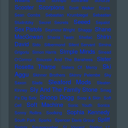
Williams
Sault
Schnipo Schranke
Schürze
Scorpions
Scooter
Scott Walker
Scycs
Sean Combs
Sebastian Krumbiegel
Sebastian
Seeed
Studnitzky
Secret Secrets
Sepalot
Sex Pistols
Shane
Seymour Wright
Shaggy
MacGowan
Shirin
Shania Twain
Shellac
David
Sido
Silbermond
Silent Servant
Simina
Simple Minds
Grigoriu
Simon Harris
Sinead
Sister
O'Connor
Siouxsie And The Banshees
Ski
Rosetta Tharpe
Sisters Of Mercy
Aggu
Skinner Brothers
Skinny Pelembe
Sky
Sleaford Mods
Saxon
Slade
Sleater-
Sly And The Family Stone
Kinney
Smag
Snoop Dogg
Pa Dig Selv
Soap & Skin
Soft
Soft Machine
Cell
Sonic Youth
Sonics
Sophia Kennedy
Sonny Rollins
Soolking
Spliff
South Park
Sparks
Spencer Davis Group
Sprints
Squarepusher
St. Vincent
Station 17