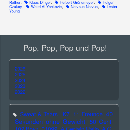
Rother
,
Klaus Dinger
,
Herbert Grönemeyer
,
Holger
Czukay
,
Weird Al Yankovic
,
Nervous Norvus
,
Lester
Young
Pop, Pop, Pop und Pop!
2026
2025
2024
2023
2022
40
Sweat & Tears
!K7
11 Freunde
Sekunden ohne Gewicht
50 Cent
102 Boyz
01099
A Certain Ratio
A.G.