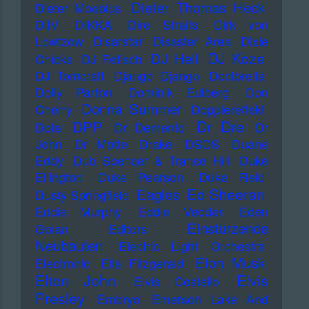
Dieter Thomas Heck
Dieter Moebius
DiIV
DIKKA
Dire Straits
Dirk von
Lowtzow
Disarstar
Disaster Area
Dixie
DJ Koze
DJ Hell
Chicks
DJ Fetisch
DJ Tomcraft
Django Django
Doctorella
Dolly Parton
Dominik Eulberg
Don
Donna Summer
Cherry
Dopplereffekt
Dr Dre
DPP
Dota
Dr Demento
Dr
John
Dr Motte
Drake
DSDS
Duane
Eddy
Dub Spencer & Trance Hill
Duke
Ellington
Duke Pearson
Duke Reid
Ed Sheeran
Eagles
Dusty Springfield
Eddie Murphy
Eddie Vedder
Eden
Einstürzende
Golan
Editors
Neubauten
Electric Light Orchestra
Elon Musk
Electronic
Ella Fitzgerald
Elton John
Elvis
Elvis Costello
Presley
Embryo
Emerson Lake And