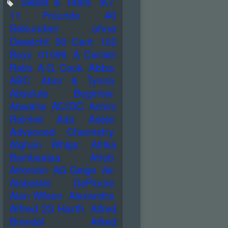
Sweat & Tears
!K7
40
11 Freunde
Sekunden ohne
Gewicht
50 Cent
102
Boyz
01099
A Certain
Abba
Ratio
A.G. Cook
ABC
Abor & Tynna
Absolute Beginner
AC/DC
Abwärts
Achim
Reichel
Ada
Adele
Advanced Chemistry
Afghan Whigs
Afrika
Bambaataa
Afrob
Afroman
AG Geige
Air
Alabaster DePlume
Alan Wilson
Alexandra
Alfred 23 Harth
Alfred
Brendel
Alfred