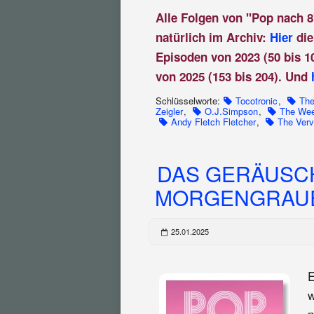
Alle Folgen von "Pop nach 8
natürlich im Archiv:
Hier
die
Episoden von 2023 (50 bis 1
von 2025 (153 bis 204). Und
Schlüsselworte:
Tocotronic
,
The
Zeigler
,
O.J.Simpson
,
The We
Andy Fletch Fletcher
,
The Ver
DAS GERÄUSC
MORGENGRAUEN!
25.01.2025
E
w
n