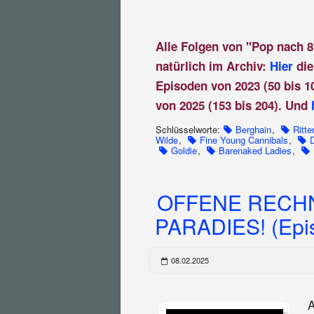
Alle Folgen von "Pop nach 8
natürlich im Archiv:
Hier
die
Episoden von 2023 (50 bis 1
von 2025 (153 bis 204). Und
Schlüsselworte:
Berghain
,
Ritte
Wilde
,
Fine Young Cannibals
,
Goldie
,
Barenaked Ladies
,
OFFENE RECH
PARADIES! (Epi
08.02.2025
A