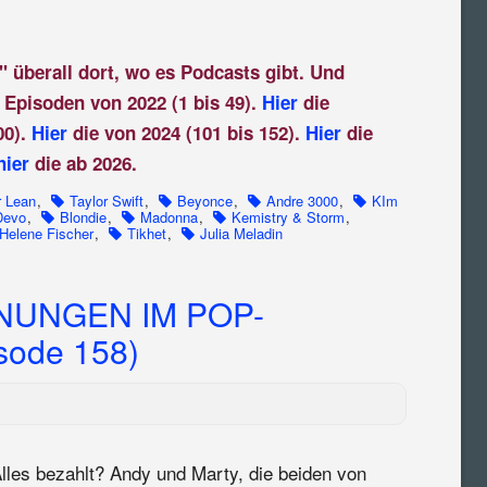
" überall dort, wo es Podcasts gibt. Und
 Episoden von 2022 (1 bis 49).
Hier
die
00).
Hier
die von 2024 (101 bis 152).
Hier
die
hier
die ab 2026.
r Lean
,
Taylor Swift
,
Beyonce
,
Andre 3000
,
KIm
Devo
,
Blondie
,
Madonna
,
Kemistry & Storm
,
Helene Fischer
,
Tikhet
,
Julia Meladin
NUNGEN IM POP-
sode 158)
lles bezahlt? Andy und Marty, die beiden von