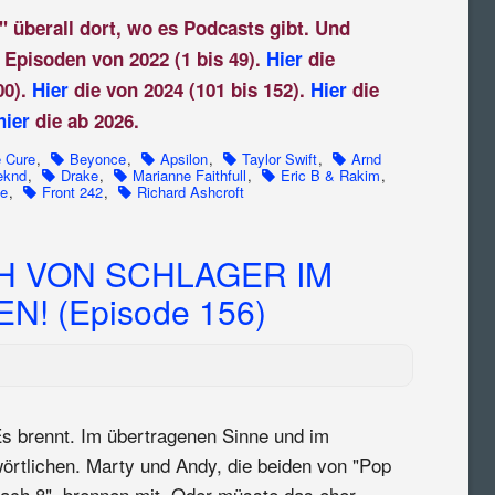
" überall dort, wo es Podcasts gibt. Und
 Episoden von 2022 (1 bis 49).
Hier
die
00).
Hier
die von 2024 (101 bis 152).
Hier
die
hier
die ab 2026.
 Cure
,
Beyonce
,
Apsilon
,
Taylor Swift
,
Arnd
eknd
,
Drake
,
Marianne Faithfull
,
Eric B & Rakim
,
ve
,
Front 242
,
Richard Ashcroft
H VON SCHLAGER IM
 (Episode 156)
s brennt. Im übertragenen Sinne und im
örtlichen. Marty und Andy, die beiden von "Pop
ach 8", brennen mit. Oder müsste das eher