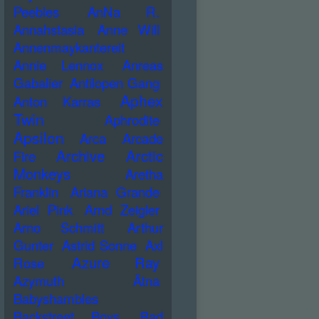
Peebles
AnNa R.
Annahstasia
Anne Will
Annenmaykantereit
Annie Lennox
Anreas
Gabalier
Antilopen Gang
Aphex
Anton Karras
Twin
Aphrodite
Apsilon
Arca
Arcade
Archive
Arctic
Fire
Monkeys
Aretha
Franklin
Ariana Grande
Ariel Pink
Arnd Zeigler
Arno Schmitt
Arthur
Gunter
Astrid Sonne
Axl
Azure Ray
Rose
Azymuth
Ätna
Babyshambles
Backstreet Boys
Bad