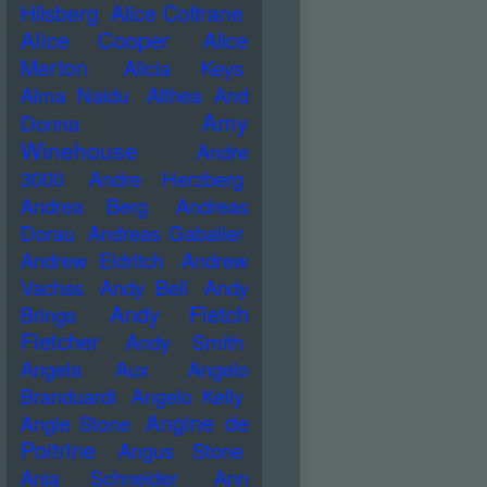
Hilsberg
Alice Coltrane
Alice Cooper
Alice
Merton
Alicia Keys
Alma Naidu
Althea And
Amy
Donna
Winehouse
Andre
3000
Andre Herzberg
Andrea Berg
Andreas
Dorau
Andreas Gabalier
Andrew Eldritch
Andrew
Vachss
Andy Bell
Andy
Andy Fletch
Brings
Fletcher
Andy Smith
Angela Aux
Angelo
Branduardi
Angelo Kelly
Angine de
Angie Stone
Poitrine
Angus Stone
Anja Schneider
Ann