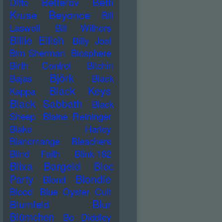
Betti
Betterov
Ditto
Kruse
Beyonce
Bill
Laswell
Bill Withers
Billie Eilish
Billy Joel
Bim Sherman
Biosphere
Birth Control
Bitchin
Björk
Bajas
Black
Black Keys
Kappa
Black Sabbath
Black
Sheep
Blaine Reininger
Blake Harley
Blancmange
Bleachers
Blind Faith
Blink-182
Blixa Bargeld
Bloc
Blondie
Party
Blond
Blood
Blue Oyster Cult
Blur
Blumfeld
Blümchen
Bo Diddley