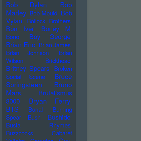
Bob Dylan
Bob
Marley
Bob
Bob Mould
Vylan
Bollock Brothers
Bon Iver
Boney M
Boy George
Bono
Brian Eno
Brian James
Brian Johnson
Brian
Wilson
Brickhead
Britney Spears
Broken
Bruce
Social Scene
Springsteen
Bruno
Mars
Brutalismus
Bryan Ferry
3000
BTS
Burial
Burning
Bushido
Spear
Bush
Busta Rhymes
Buzzcocks
Cabaret
Can
Voltaire
Campino