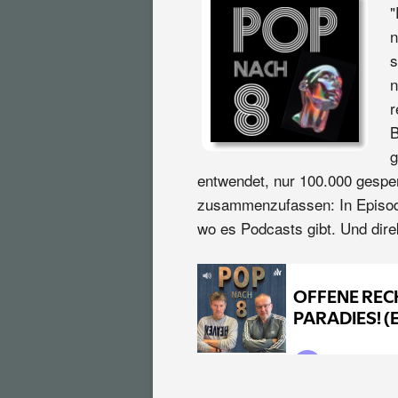
"
n
s
n
r
B
g
entwendet, nur 100.000 gespe
zusammenzufassen: In Episode 
wo es Podcasts gibt. Und direk