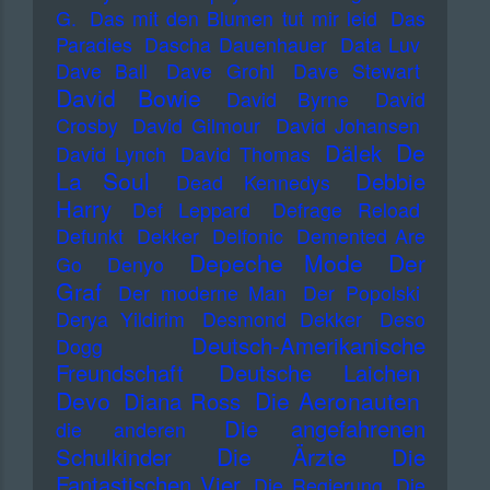
G.
Das mit den Blumen tut mir leid
Das
Paradies
Dascha Dauenhauer
Data Luv
Dave Ball
Dave Grohl
Dave Stewart
David Bowie
David Byrne
David
Crosby
David Gilmour
David Johansen
De
Dälek
David Lynch
David Thomas
La Soul
Debbie
Dead Kennedys
Harry
Def Leppard
Defrage Reload
Defunkt
Dekker
Delfonic
Demented Are
Depeche Mode
Der
Go
Denyo
Graf
Der moderne Man
Der Popolski
Derya Yildirim
Desmond Dekker
Deso
Deutsch-Amerikanische
Dogg
Freundschaft
Deutsche Laichen
Devo
Die Aeronauten
Diana Ross
Die angefahrenen
die anderen
Die Ärzte
Schulkinder
Die
Fantastischen Vier
Die Regierung
Die