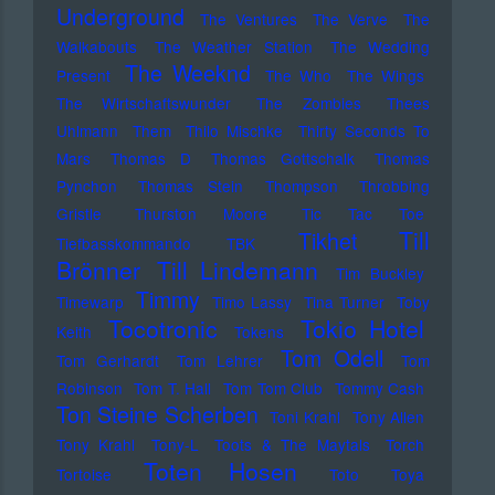
Underground
The Ventures
The Verve
The
Walkabouts
The Weather Station
The Wedding
The Weeknd
Present
The Who
The Wings
The Wirtschaftswunder
The Zombies
Thees
Uhlmann
Them
Thilo Mischke
Thirty Seconds To
Mars
Thomas D
Thomas Gottschalk
Thomas
Pynchon
Thomas Stein
Thompson
Throbbing
Gristle
Thurston Moore
Tic Tac Toe
Till
Tikhet
Tiefbasskommando TBK
Brönner
Till Lindemann
Tim Buckley
Timmy
Timewarp
Timo Lassy
Tina Turner
Toby
Tocotronic
Tokio Hotel
Keith
Tokens
Tom Odell
Tom Gerhardt
Tom Lehrer
Tom
Robinson
Tom T. Hall
Tom Tom Club
Tommy Cash
Ton Steine Scherben
Toni Krahl
Tony Allen
Tony Krahl
Tony-L
Toots & The Maytals
Torch
Toten Hosen
Tortoise
Toto
Toya