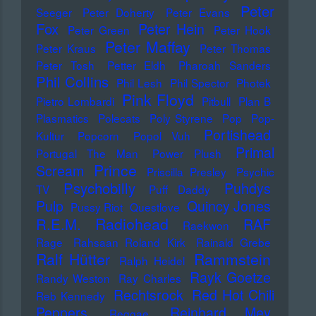
Peter
Seeger
Peter Doherty
Peter Evans
Fox
Peter Hein
Peter Green
Peter Hook
Peter Maffay
Peter Kraus
Peter Thomas
Peter Tosh
Petter Eldh
Pharoah Sanders
Phil Collins
Phil Lesh
Phil Spector
Photek
Pink Floyd
Pietro Lombardi
Pitbull
Plan B
Plasmatics
Polecats
Poly Styrene
Pop
Pop-
Portishead
Kultur
Popcorn
Popol Vuh
Primal
Portugal The Man
Power Plush
Prince
Scream
Priscilla Presley
Psychic
Psychobilly
Puhdys
TV
Puff Daddy
Pulp
Quincy Jones
Pussy Riot
Questlove
Radiohead
R.E.M.
RAF
Raekwon
Rage
Rahsaan Roland Kirk
Rainald Grebe
Ralf Hütter
Rammstein
Ralph Heidel
Rayk Goetze
Randy Weston
Ray Charles
Rechtsrock
Red Hot Chili
Reb Kennedy
Peppers
Reinhard Mey
Reggae