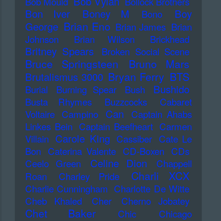
Bob Vylan
Bob Mould
Bollock Brothers
Bon Iver
Boney M
Boy
Bono
Brian Eno
George
Brian James
Brian
Johnson
Brian Wilson
Brickhead
Britney Spears
Broken Social Scene
Bruce Springsteen
Bruno Mars
Bryan Ferry
BTS
Brutalismus 3000
Bushido
Burial
Burning Spear
Bush
Busta Rhymes
Buzzcocks
Cabaret
Can
Voltaire
Campino
Captain Ahabs
Linkes Bein
Captain Beefheart
Carmen
Carole King
Villain
Cassiber
Cate Le
Bon
Caterina Valente
CD-Boxen
CDs
Celine Dion
Ceelo Green
Chappell
Charli XCX
Roan
Charley Pride
Charlie Cunningham
Charlotte De Witte
Cheb Khaled
Cher
Cherno Jobatey
Chet Baker
Chic
Chicago