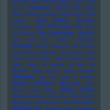
Transvision Vamp
Traveling Wilburys
Travis
Trent
Trettmann
Trio
Tricky
Reznor
Tristan
Brusch
Tristwch Y Fenywod
Trojan Records
Tunde
Tupac Shakur
Turnstile
Adebimpe
U2
Tyler The Creator
Tuxedomoon
UB40
Udo Lindenberg
Ukraine
Udo Jürgens
UKW
Ulrich Tukur
Ultravox
Underworld
Unheilig
Unionen
Uriah Heep
USA for Africa
Uschi Brüning
Van Morrison
Vicky Leandros
Vince
Clarke
Vince Staples
Violent Femmes
Virgin
Steele
Visage
Viv Albertine
Von Spar
Von
Südenfed
Walker Brothers
Wanda
Warpaint
Watergate
Web Web
Weird Al Yankovic
Westbam
WeJazz
Wet Leg
Wham
Wiglaf Droste
Wham!
White Stripes
Wildecker Herzbuben
Will Ferrell
William Shatner
Willie Nelson
Wolf Biermann
Wolf Wondratschek
Wolfgang Flür
Wolfgang Zechner
Woodstock