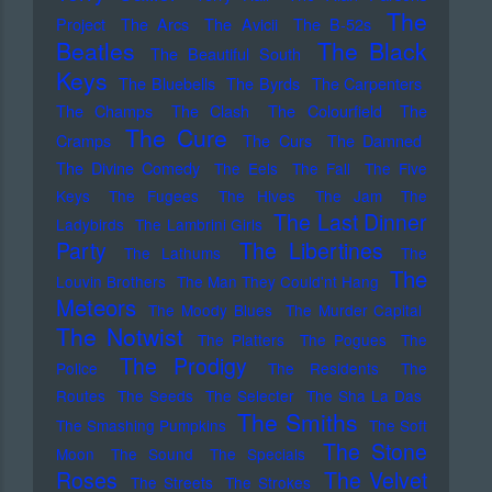
The
Project
The Arcs
The Avicii
The B-52s
Beatles
The Black
The Beautiful South
Keys
The Bluebells
The Byrds
The Carpenters
The Champs
The Clash
The Colourfield
The
The Cure
Cramps
The Curs
The Damned
The Divine Comedy
The Eels
The Fall
The Five
Keys
The Fugees
The Hives
The Jam
The
The Last Dinner
Ladybirds
The Lambrini Girls
Party
The Libertines
The Lathums
The
The
Louvin Brothers
The Man They Could'nt Hang
Meteors
The Moody Blues
The Murder Capital
The Notwist
The Platters
The Pogues
The
The Prodigy
Police
The Residents
The
Routes
The Seeds
The Selecter
The Sha La Das
The Smiths
The Smashing Pumpkins
The Soft
The Stone
Moon
The Sound
The Specials
Roses
The Velvet
The Streets
The Strokes