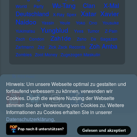
Wu-Tang Clan
X-Mal
World Party
Xatar
Xavier
Deutschland
X-Ray Spex
Naidoo
Yassin
Yeule
Yoko Ono
Yousuke
Yungblud
Yukimatsu
Yves Tumor
Z-Pain
Zah1de
Zach Condon
Zaho De Sagazan
Zoh Amba
Zartmann
Zaz
Zick Zack Records
Zombies
Zoot Money
Zugezogen Maskulin
RSS Feed
Hinweis:
Um unsere Webseite optimal zu gestalten und
fortlaufend verbessern zu können, verwenden wir
Cookies. Durch die weitere Nutzung der Webseite
stimmen Sie der Verwendung von Cookies zu. Weitere
Informationen zu Cookies erhalten Sie in unserer
Datenschutzerklärung
.
Pop nach 8 unterstützen?
Gelesen und akzeptiert