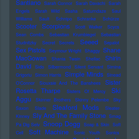
Santiano
Sarah Connor
Sarah Davachi
Sarah
Engels
Sarah Wild
Sasha
Saturndaze
Saul
Williams
Sault
Schnipo Schranke
Schürze
Scorpions
Scooter
Scott Walker
Scycs
Sean Combs
Sebastian Krumbiegel
Sebastian
Seeed
Studnitzky
Secret Secrets
Sepalot
Sex Pistols
Shane
Seymour Wright
Shaggy
MacGowan
Shirin
Shania Twain
Shellac
David
Sido
Silbermond
Silent Servant
Simina
Simple Minds
Grigoriu
Simon Harris
Sinead
Sister
O'Connor
Siouxsie And The Banshees
Ski
Rosetta Tharpe
Sisters Of Mercy
Aggu
Skinner Brothers
Skinny Pelembe
Sky
Sleaford Mods
Saxon
Slade
Sleater-
Sly And The Family Stone
Kinney
Smag
Snoop Dogg
Pa Dig Selv
Soap & Skin
Soft
Soft Machine
Cell
Sonic Youth
Sonics