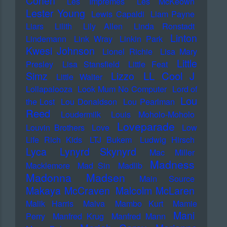
Cohen
Les Impremes
Les McKeown
Lester Young
Lewis Capaldi
Liam Payne
Liars
Lilith
Lily Allen
Linda Ronstadt
Linton
Lindemann
Link Wray
Linkin Park
Kwesi Johnson
Lionel Richie
Lisa Mary
Little
Presley
Lisa Stansfield
Little Feat
LL Cool J
Simz
Lizzo
Little Walter
Lollapalooza
Look Mum No Computer
Lord of
Lou
the Lost
Lou Donaldson
Lou Pearlman
Reed
Loudermilk
Louis Moholo-Moholo
Loveparade
Louvin Brothers
Love
Low
Life Rich Kids
LTJ Bukem
Ludwig Hirsch
Lyca
Lynyrd Skynyrd
Mac Miller
Madness
Macklemore
Mad Sin
Madlib
Madonna
Madsen
Main Source
Makaya McCraven
Malcolm McLaren
Malik Harris
Malva
Mambo Kurt
Mamie
Mani
Perry
Manfred Krug
Manfred Mann