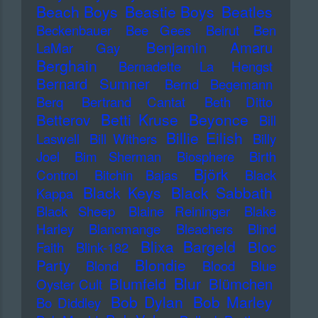
Beach Boys
Beastie Boys
Beatles
Beckenbauer
Bee Gees
Beirut
Ben
Benjamin Amaru
LaMar Gay
Berghain
Bernadette La Hengst
Bernard Sumner
Bernd Begemann
Berq
Bertrand Cantat
Beth Ditto
Betti Kruse
Beyonce
Betterov
Bill
Billie Eilish
Laswell
Bill Withers
Billy
Joel
Bim Sherman
Biosphere
Birth
Björk
Control
Bitchin Bajas
Black
Black Keys
Black Sabbath
Kappa
Black Sheep
Blaine Reininger
Blake
Harley
Blancmange
Bleachers
Blind
Blixa Bargeld
Bloc
Faith
Blink-182
Blondie
Party
Blond
Blood
Blue
Blur
Blumfeld
Blümchen
Oyster Cult
Bob Dylan
Bob Marley
Bo Diddley