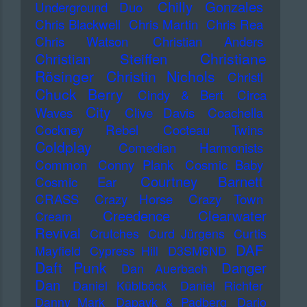
Chilly Gonzales
Underground Duo
Chris Blackwell
Chris Martin
Chris Rea
Chris Watson
Christian Anders
Christiane
Christian Steiffen
Rösinger
Christin Nichols
Christl
Chuck Berry
Cindy & Bert
Circa
City
Waves
Clive Davis
Coachella
Cockney Rebel
Cocteau Twins
Coldplay
Comedian Harmonists
Common
Conny Plank
Cosmic Baby
Courtney Barnett
Cosmic Ear
CRASS
Crazy Horse
Crazy Town
Creedence Clearwater
Cream
Revival
Crutches
Curd Jürgens
Curtis
DAF
Mayfield
Cypress Hill
D3SM6ND
Daft Punk
Danger
Dan Auerbach
Dan
Daniel Küblböck
Daniel Richter
Danny Mark
Dapayk & Padberg
Dario