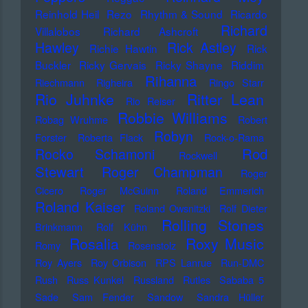
Reinhold Heil
Rezo
Rhythm & Sound
Ricardo
Richard
Villalobos
Richard Ashcroft
Hawley
Rick Astley
Richie Hawtin
Rick
Buckler
Ricky Gervais
Ricky Shayne
Riddim
Rihanna
Riechmann
Righeira
Ringo Starr
Rio Juhnke
Ritter Lean
Rio Reiser
Robbie Williams
Robag Wruhme
Robert
Robyn
Forster
Roberta Flack
Rock-o-Rama
Rod
Rocko Schamoni
Rockwell
Stewart
Roger Champman
Roger
Cicero
Roger McGuinn
Roland Emmerich
Roland Kaiser
Roland Owsnitzki
Rolf Dieter
Rolling Stones
Brinkmann
Rolf Kühn
Rosalia
Roxy Music
Romy
Rosenstolz
Roy Ayers
Roy Orbison
RPS Lanrue
Run-DMC
Rush
Russ Kunkel
Russland
Rutles
Sababa 5
Sade
Sam Fender
Sandow
Sandra Hüller