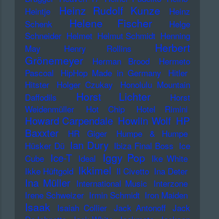
Heinz Rudolf Kunze
Heintje
Heinz
Helene Fischer
Schenk
Helge
Schneider
Helmet
Helmut Schmidt
Henning
Herbert
May
Henry Rollins
Grönemeyer
Herman Brood
Hermeto
Pascoal
HipHop Made in Germany
Hitler
Hitster
Holger Czukay
Honolulu Mountain
Horst Lichter
Daffodils
Horst
Weidenmüller
Hot Chip
Hotel Rimini
Howard Carpendale
Howlin Wolf
HP
Baxxter
HR Giger
Humpe & Humpe
Ian Dury
Hüsker Dü
Ibiza Final Boss
Ice
Iggy Pop
Ice-T
Cube
Ideal
Ike White
Ikkimel
Ikke Hüftgold
Il Civetto
Ina Deter
Ina Müller
International Music
Interzone
Irene Schweizer
Irmin Schmidt
Iron Maiden
Isaak
Isaiah Collier
Jack Antonoff
Jack