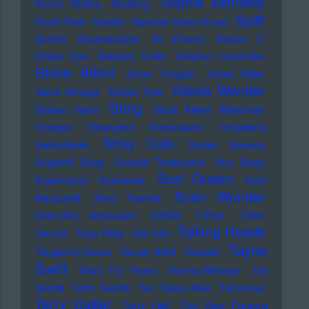
Sophia Kennedy
Sonny Rollins
Soolking
Spliff
South Park
Sparks
Spencer Davis Group
Sprints
Squarepusher
St. Vincent
Station 17
Status Quo
Stephan Sulke
Stephen Luscombe
Steve Albini
Steve Cropper
Steve Miller
Stevie Wonder
Steve Strange
Steven Tyler
Sting
Stieber Twins
Stock Aitken Waterman
Stooges
Stranglers
Stratocaster
Strawberry
Stray Cats
Switchblade
Sufjan Stevens
Sugarhill Gang
Suicidal Tendencies
Sun Diego
Suzi Quatro
Supertramp
Supremes
Sven
Sven Wunder
Marquardt
Sven Tasnadi
Sven-Ake Johansson
SXSW
T-Pain
T.Rex
Talking Heads
Tahnee
Talay Riley
Talk Talk
Taylor
Tangerine Dream
Tanner Adell
Tarwater
Swift
Tears For Fears
Techno-Wikinger
Ted
Herold
Teho Teardo
Ten Years After
Terranova
Terry Callier
Terry Hall
The Alan Parsons