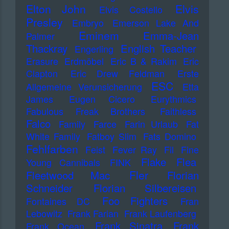
Elton John
Elvis
Elvis Costello
Presley
Embryo
Emerson Lake And
Eminem
Emma-Jean
Palmer
Thackray
English Teacher
Engerling
Erasure
Erdmöbel
Eric B & Rakim
Eric
Clapton
Eric Drew Feldman
Erste
ESC
Allgemeine Verunsicherung
Etta
James
Eugen Cicero
Eurythmics
Fabulous Freak Brothers
Faithless
Falco
Family
Farce
Farin Urlaub
Fat
White Family
Fatboy Slim
Fats Domino
Fehlfarben
Feist
Fever Ray
Fil
Fine
Flake
Flea
Young Cannibals
FINK
Fler
Fleetwood Mac
Florian
Schneider
Florian Silbereisen
Foo Fighters
Fontaines DC
Fran
Lebowitz
Frank Farian
Frank Laufenberg
Frank Sinatra
Frank
Frank Ocean