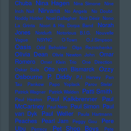
Nina Hagen
Chuba
Nina Simone
Nine
Nirvana
Inch Nail
No Angels
No Doubt
Noddy Holder
Noel Gallagher
Noir Désir
Nono
Norah
La Grinta
Noori & His Dorpa Band
Jones
Notdurft
Notorious B.I.G.
Nouvelle
Vague
NSYNC
O-Town
O.J.Simpson
Oasis
Odd Beholder
Olga Reznichenko
Olivia Dean
Omar
Olivia Newton John
Romero
Omer Klein Trio
One Direction
Ozzy
Otto von Bismarck
Oskar Sala
Osbourne
P. Diddy
P.J. Harvey
Pan
Tau
Pankow
Papo Yoplack
Parov Stelar
Patti Smith
Patrick Wagner
Patrick Walden
Paul Kalkbrenner
Paul
Paul Heaton
McCartney
Paul Simon
Paul
Paul Nero
Paul Weller
van Dyk
Paula Hartmann
Pere
Peaches
Pearl Jam
Peggy Gou
Pet Shop Boys
Ubu
Perrecy
Pete