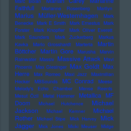
Mariah Carey
Marianne
Marc Bolan
Faithfull
Marianne Rosenberg
Marilyn
Marius Müller-Westernhagen
Mark
Benecke
Mark E Smith
Mark Ernestus
Mark
Forster
Mark Knopfler
Mark Oliver Everett
Mark Saunders
Mark Zuckerberg
Markus
Martin
Kavka
Marlo Grosshardt
Marteria
Martin Gore
Böttcher
Marusha
Marvin
Massive Attack
Rainwater
Massiv
Mavi
Max Goldt
Max
Phoenix
Max Giesinger
Herre
Max Romeo
Maxi Jazz
Maximilian
MC Conrad
Hecker
MBSounds
Meese
Melody's Echo Chamber
Mense Reents
Metallica
MF
Mesut Özil
Metal Hammer
Michael
Doom
Michael Hutchence
Jackson
Michael
Michael Kemner
Mick
Rother
Michael Stipe
Mick Harvey
Jagger
Mick Jones
Micki Meuser
Midge