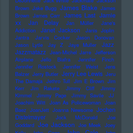
DeJohnette
Jack White
Jackmate
Jackson
James Blake
Brown
Jake Bugg
James
James Last
Jamie
Brown
James Carr
xx
Jan Delay
Jan Müller
Jane's
Janet Jackson
Addiction
Janis Joplin
Jantra
Jarvis Cocker
Jason Donovan
Jazz
Jason Lytle
Jay Z
Jaye Muller
Jazzmatazz
Jean-Michel Jarre
Jefferson
Airplane
Jello Biafra
Jennifer Finch
Jennifer Rostock
Jennifer Weist
Jens
Jerry Lee Lewis
Balzer
Jerry Butler
Jeru
The Damaja
Jethro Tull
Jim E Brown
Jim
Kerr
Jim Rakete
Jimmy Cliff
Jimmy
Kimmel
Jimmy Page
Jimmy Savile
JJ
Joachim Witt
Joan As Policewoman
Joan
Jochen
Baez
JoanJett
Joanna Newsome
Distelmayer
Jock McDonald
Joe
Joe Jackson
Goddard
Joe Meek
Joey
John Cale
Kelly
John Cage
John