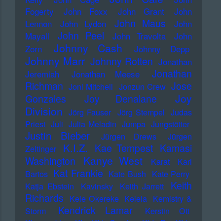
Fogerty
John Foxx
John Grant
John
John Maus
Lennon
John Lydon
John
John Peel
Mayall
John Travolta
John
Johnny Cash
Zorn
Johnny Depp
Johnny Marr
Johnny Rotten
Jonathan
Jonathan
Jeremiah
Jonathan Meese
Richman
Jose
Joni Mitchell
Jonzun Crew
Joy
Gonzales
Joy Denalane
Division
Jörg Fauser
Jörg Stempel
Judas
Priest
Juli
Julia Meladin
Jumpa
Jungstötter
Justin Bieber
Jürgen Drews
Jürgen
K.I.Z.
Kae Tempest
Kamasi
Zeltinger
Kanye West
Washington
Karat
Karl
Kat Frankie
Bartos
Kate Bush
Kate Perry
Keith
Katja Ebstein
Kavinsky
Keith Jarrett
Richards
Kele Okereke
Kelela
Kemistry &
Kendrick Lamar
Storm
Kerstin Ott