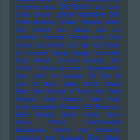
Die Sterne
Rhythmus Boys
Die Türen
Dieter Maschine Birr
Dieter Bohlen
Dieter Thomas Heck
Dieter Moebius
DiIV
DIKKA
Dire Straits
Dirk von
Lowtzow
Disarstar
Disaster Area
Dixie
DJ Koze
DJ Hell
Chicks
DJ Fetisch
DJ Tomcraft
Django Django
Doctorella
Dolly Parton
Dominik Eulberg
Don
Donna Summer
Cherry
Dopplereffekt
Dr Dre
DPP
Dota
Dr Demento
Dr
John
Dr Motte
Drake
DSDS
Duane
Eddy
Dub Spencer & Trance Hill
Duke
Ellington
Duke Pearson
Duke Reid
Ed Sheeran
Eagles
Dusty Springfield
Eddie Murphy
Eddie Vedder
Eden
Einstürzende
Golan
Editors
Neubauten
Electric Light Orchestra
Elon Musk
Electronic
Ella Fitzgerald