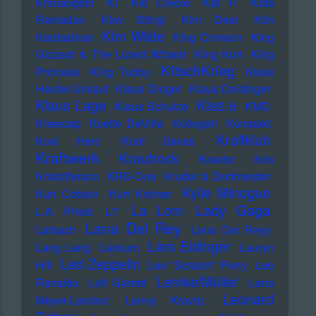
Khruangbin
KI
KId Creole
KId P.
KIda
Ramadan
KIev Stingl
KIm Deal
KIm
KIm Wilde
Kardashian
KIng Crimson
KIng
Gizzard & The Lizard Wizard
KIng Kurt
KIng
KItschKrieg
Princess
KIng Tubby
Klaas
Heufer-Umlauf
Klaus Dinger
Klaus Doldinger
Klez.e
Klaus Lage
Klaus Schulze
KMD
Kneecap
Koefte DeVille
Kollegah
Kompakt
Kraftklub
Kool Herc
Kool Savas
Kraftwerk
Krautrock
Kreator
Kris
Kristofferson
KRS-One
Kruder & Dorfmeister
Kylie Minogue
Kurt Cobain
Kurt Krömer
Lady Gaga
La Lom
L.A. Priest
L7
Lana Del Rey
Laibach
Lana Del Reyy
Lars Eidinger
Lang Lang
Lankum
Lauryn
Led Zeppelin
Hill
Lee "Scratch" Perry
Lee
Lemke/Müller
Ranaldo
Leif Garrett
Lena
Leonard
Meyer-Landrut
Lenny Kravitz