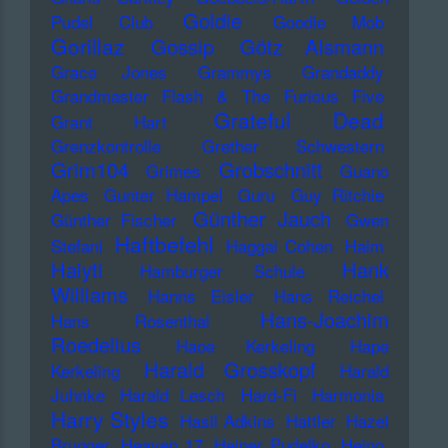
Goldie
Pudel Club
Goodie Mob
Gorillaz
Gossip
Götz Alsmann
Grace Jones
Grammys
Grandaddy
Grandmaster Flash & The Furious Five
Grateful Dead
Grant Hart
Grenzkontrolle
Grether Schwestern
Grim104
Grobschnitt
Grimes
Guano
Apes
Gunter Hampel
Guru
Guy Ritchie
Günther Jauch
Günther Fischer
Gwen
Haftbefehl
Stefani
Haggai Cohen
Haim
Haiyti
Hank
Hamburger Schule
Williams
Hanns Eisler
Hans Reichel
Hans-Joachim
Hans Rosenthal
Roedelius
Haoe Kerkeling
Hape
Harald Grosskopf
Kerkeling
Harald
Juhnke
Harald Lesch
Hard-Fi
Harmonia
Harry Styles
Hasil Adkins
Hattler
Hazel
Brugger
Heaven 17
Heiner Pudelko
Heino