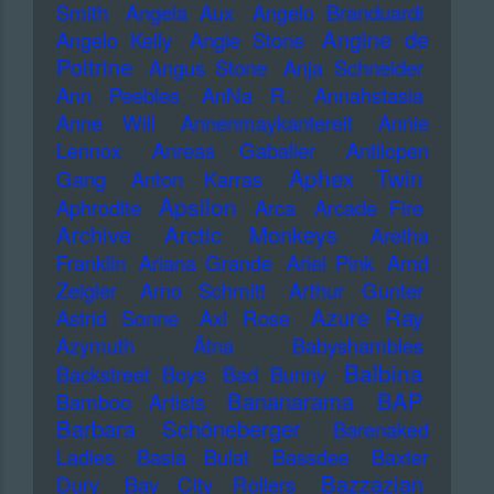
Smith
Angela Aux
Angelo Branduardi
Angine de
Angelo Kelly
Angie Stone
Poitrine
Angus Stone
Anja Schneider
Ann Peebles
AnNa R.
Annahstasia
Anne Will
Annenmaykantereit
Annie
Lennox
Anreas Gabalier
Antilopen
Aphex Twin
Gang
Anton Karras
Apsilon
Aphrodite
Arca
Arcade Fire
Archive
Arctic Monkeys
Aretha
Franklin
Ariana Grande
Ariel Pink
Arnd
Zeigler
Arno Schmitt
Arthur Gunter
Azure Ray
Astrid Sonne
Axl Rose
Azymuth
Ätna
Babyshambles
Balbina
Backstreet Boys
Bad Bunny
Bananarama
BAP
Bamboo Artists
Barbara Schöneberger
Barenaked
Ladies
Basia Bulat
Bassdee
Baxter
Bazzazian
Dury
Bay City Rollers