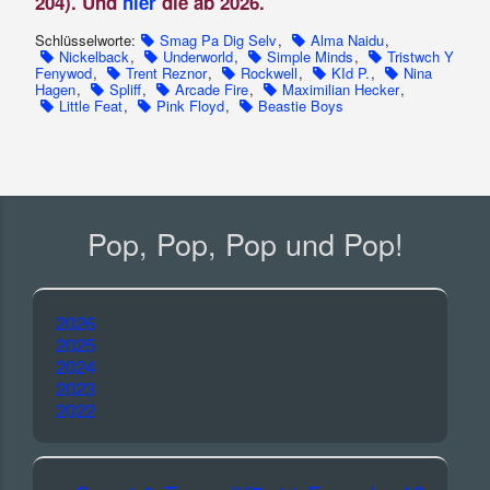
204). Und
hier
die ab 2026.
Schlüsselworte:
Smag Pa Dig Selv
,
Alma Naidu
,
Nickelback
,
Underworld
,
Simple Minds
,
Tristwch Y
Fenywod
,
Trent Reznor
,
Rockwell
,
KId P.
,
Nina
Hagen
,
Spliff
,
Arcade Fire
,
Maximilian Hecker
,
Little Feat
,
Pink Floyd
,
Beastie Boys
Pop, Pop, Pop und Pop!
2026
2025
2024
2023
2022