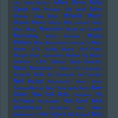
Miles Davis
Miley
Ure
Mike Skinner
Cyrus
Mine
Mille Petrozza
Milli Vanilli
Moby
Mittekill
Ministry
Missy Elliott
Moderat
Modern Talking
Moe Jacksch
Mois
Moonriivr
Mola
Moog
Moritz von Oswald
Morrissey
Moses
Morton Feldman
Pelham
Motor Boys Motor
Mouse On Mars
Mozart
MTV
Muddy Waters
Muff Potter
Muppet Show
Münchener Freiheit
My Bloody
Valentine
N.W.A.
Naddel
Nadin Deventer
Nana Mouskouri
Nation Of Language
Nazareth
NDW
Neil Diamond
Neil Tennant
Neil Young
Nekromantix
Nemo
Nena
New
Nervous Norvus
Neu!
New Model Army
Order
New York Dolls
Nia
Newcleus
Nick
Archives
Nick Cave
Nichtseattle
Waterhouse
Nickelback
Nico
Nikko
Nile Rogers
Nina
Weidemann
Nils Keppel