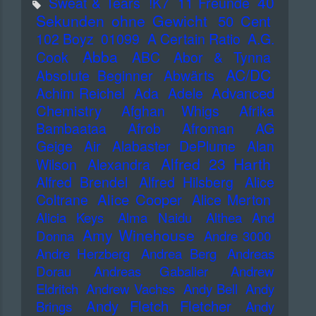
40
Sweat & Tears
!K7
11 Freunde
Sekunden ohne Gewicht
50 Cent
102 Boyz
01099
A Certain Ratio
A.G.
Abba
Cook
ABC
Abor & Tynna
AC/DC
Absolute Beginner
Abwärts
Advanced
Achim Reichel
Ada
Adele
Chemistry
Afghan Whigs
Afrika
Bambaataa
Afrob
Afroman
AG
Geige
Air
Alabaster DePlume
Alan
Alfred 23 Harth
Wilson
Alexandra
Alfred Brendel
Alfred Hilsberg
Alice
Alice Cooper
Coltrane
Alice Merton
Alicia Keys
Alma Naidu
Althea And
Amy Winehouse
Donna
Andre 3000
Andre Herzberg
Andrea Berg
Andreas
Dorau
Andreas Gabalier
Andrew
Eldritch
Andrew Vachss
Andy Bell
Andy
Andy Fletch Fletcher
Brings
Andy