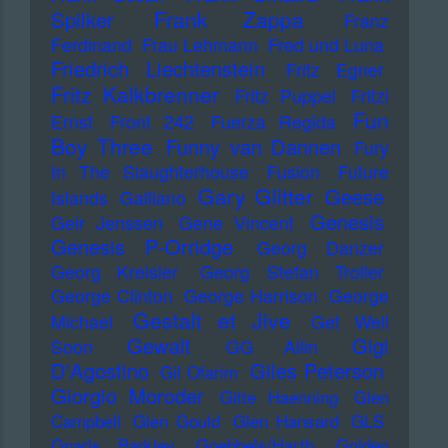
Frank Zappa
Spilker
Franz
Ferdinand
Frau Lehmann
Fred und Luna
Friedrich Liechtenstein
Fritz Egner
Fritz Kalkbrenner
Fritz Puppel
Fritzi
Fun
Ernst
Front 242
Fuerza Regida
Boy Three
Funny van Dannen
Fury
In The Slaughterhouse
Fusion
Future
Gary Glitter
Geese
Islands
Galliano
Genesis
Geir Jenssen
Gene Vincent
Genesis P-Orridge
Georg Danzer
Georg Kreisler
Georg Stefan Troller
George Clinton
George Harrison
George
Gestalt et Jive
Michael
Get Well
Gewalt
Gigi
Soon
GG Allin
D'Agostino
Giles Peterson
Gil Ofarim
Giorgio Moroder
Gitte Haenning
Glen
Campbell
Glen Gould
Glen Hansard
GLS
Gnarls Barkley
Goebbels/Harth
Golden