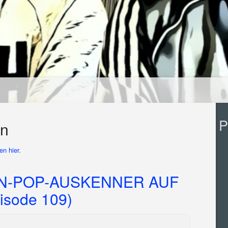
P
on
n hier.
-POP-AUSKENNER AUF
sode 109)