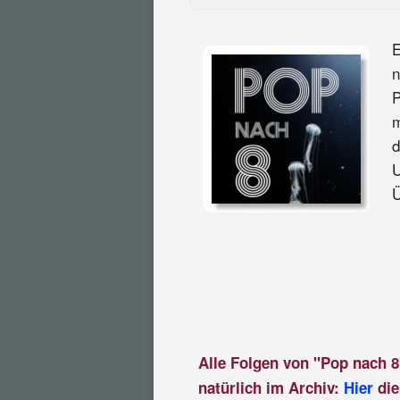
E
n
P
m
d
U
Ü
Alle Folgen von "Pop nach 8
natürlich im Archiv:
Hier
die