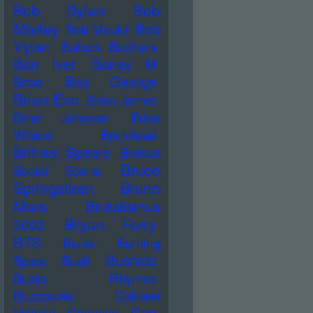
Bob Dylan
Bob
Marley
Bob
Bob Mould
Vylan
Bollock Brothers
Bon Iver
Boney M
Boy George
Bono
Brian Eno
Brian James
Brian Johnson
Brian
Wilson
Brickhead
Britney Spears
Broken
Bruce
Social Scene
Springsteen
Bruno
Mars
Brutalismus
Bryan Ferry
3000
BTS
Burial
Burning
Bushido
Spear
Bush
Busta Rhymes
Buzzcocks
Cabaret
Can
Voltaire
Campino