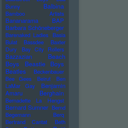
Balbina
Bunny
Bamboo Artists
Bananarama
BAP
Barbara Schöneberger
Barenaked Ladies
Basia
Bulat
Bassdee
Baxter
Dury
Bay City Rollers
Beach
Bazzazian
Boys
Beastie Boys
Beatles
Beckenbauer
Bee Gees
Beirut
Ben
Benjamin
LaMar Gay
Berghain
Amaru
Bernadette La Hengst
Bernard Sumner
Bernd
Begemann
Berq
Bertrand Cantat
Beth