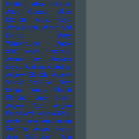
Hilsberg
Alice Coltrane
Alice Cooper
Alice
Merton
Alicia Keys
Alma Naidu
Althea And
Amy
Donna
Winehouse
Andre
3000
Andre Herzberg
Andrea Berg
Andreas
Dorau
Andreas Gabalier
Andrew Eldritch
Andrew
Vachss
Andy Bell
Andy
Andy Fletch
Brings
Fletcher
Andy Smith
Angela Aux
Angelo
Branduardi
Angelo Kelly
Angine de
Angie Stone
Poitrine
Angus Stone
Anja Schneider
Ann