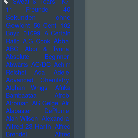
Sweat & Tears
!K7
40
11 Freunde
Sekunden ohne
Gewicht
50 Cent
102
Boyz
01099
A Certain
Abba
Ratio
A.G. Cook
ABC
Abor & Tynna
Absolute Beginner
AC/DC
Abwärts
Achim
Reichel
Ada
Adele
Advanced Chemistry
Afghan Whigs
Afrika
Bambaataa
Afrob
Afroman
AG Geige
Air
Alabaster DePlume
Alan Wilson
Alexandra
Alfred 23 Harth
Alfred
Brendel
Alfred