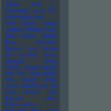
Peebles
AnNa R.
Annahstasia
Anne Will
Annenmaykantereit
Annie Lennox
Anreas
Gabalier
Antilopen Gang
Aphex
Anton Karras
Twin
Aphrodite
Apsilon
Arca
Arcade
Archive
Arctic
Fire
Monkeys
Aretha
Franklin
Ariana Grande
Ariel Pink
Arnd Zeigler
Arno Schmitt
Arthur
Gunter
Astrid Sonne
Axl
Azure Ray
Rose
Azymuth
Ätna
Babyshambles
Backstreet Boys
Bad