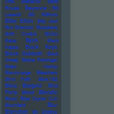
Betti
Betterov
Ditto
Kruse
Beyonce
Bill
Laswell
Bill Withers
Billie Eilish
Billy Joel
Bim Sherman
Biosphere
Birth Control
Bitchin
Björk
Bajas
Black
Black Keys
Kappa
Black Sabbath
Black
Sheep
Blaine Reininger
Blake Harley
Blancmange
Bleachers
Blind Faith
Blink-182
Blixa Bargeld
Bloc
Blondie
Party
Blond
Blood
Blue Oyster Cult
Blur
Blumfeld
Blümchen
Bo Diddley