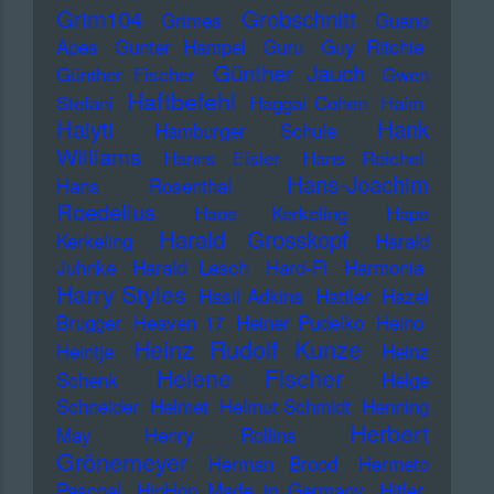
Grim104
Grobschnitt
Grimes
Guano
Apes
Gunter Hampel
Guru
Guy Ritchie
Günther Jauch
Günther Fischer
Gwen
Haftbefehl
Stefani
Haggai Cohen
Haim
Haiyti
Hank
Hamburger Schule
Williams
Hanns Eisler
Hans Reichel
Hans-Joachim
Hans Rosenthal
Roedelius
Haoe Kerkeling
Hape
Harald Grosskopf
Kerkeling
Harald
Juhnke
Harald Lesch
Hard-Fi
Harmonia
Harry Styles
Hasil Adkins
Hattler
Hazel
Brugger
Heaven 17
Heiner Pudelko
Heino
Heinz Rudolf Kunze
Heintje
Heinz
Helene Fischer
Schenk
Helge
Schneider
Helmet
Helmut Schmidt
Henning
Herbert
May
Henry Rollins
Grönemeyer
Herman Brood
Hermeto
Pascoal
HipHop Made in Germany
Hitler