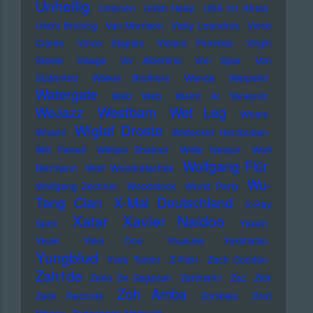
Unheilig
Unionen
Uriah Heep
USA for Africa
Uschi Brüning
Van Morrison
Vicky Leandros
Vince
Clarke
Vince Staples
Violent Femmes
Virgin
Steele
Visage
Viv Albertine
Von Spar
Von
Südenfed
Walker Brothers
Wanda
Warpaint
Watergate
Web Web
Weird Al Yankovic
Westbam
WeJazz
Wet Leg
Wham
Wiglaf Droste
Wham!
Wildecker Herzbuben
Will Ferrell
William Shatner
Willie Nelson
Wolf
Wolfgang Flür
Biermann
Wolf Wondratschek
Wu-
Wolfgang Zechner
Woodstock
World Party
Tang Clan
X-Mal Deutschland
X-Ray
Xatar
Xavier Naidoo
Spex
Yassin
Yeule
Yoko Ono
Yousuke Yukimatsu
Yungblud
Yves Tumor
Z-Pain
Zach Condon
Zah1de
Zaho De Sagazan
Zartmann
Zaz
Zick
Zoh Amba
Zack Records
Zombies
Zoot