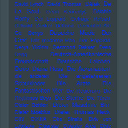
De
Dälek
David Lynch
David Thomas
La Soul
Debbie
Dead Kennedys
Harry
Def Leppard
Defrage Reload
Defunkt
Dekker
Delfonic
Demented Are
Depeche Mode
Der
Go
Denyo
Graf
Der moderne Man
Der Popolski
Derya Yildirim
Desmond Dekker
Deso
Deutsch-Amerikanische
Dogg
Freundschaft
Deutsche Laichen
Devo
Die Aeronauten
Diana Ross
Die angefahrenen
die anderen
Die Ärzte
Schulkinder
Die
Fantastischen Vier
Die Regierung
Die
Die Sterne
Rhythmus Boys
Die Türen
Dieter Maschine Birr
Dieter Bohlen
Dieter Thomas Heck
Dieter Moebius
DiIV
DIKKA
Dire Straits
Dirk von
Lowtzow
Disarstar
Disaster Area
Dixie