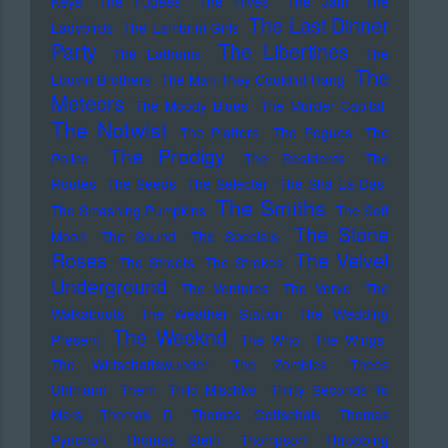
Keys
The Fugees
The Hives
The Jam
The
The Last Dinner
Ladybirds
The Lambrini Girls
Party
The Libertines
The Lathums
The
The
Louvin Brothers
The Man They Could'nt Hang
Meteors
The Moody Blues
The Murder Capital
The Notwist
The Platters
The Pogues
The
The Prodigy
Police
The Residents
The
Routes
The Seeds
The Selecter
The Sha La Das
The Smiths
The Smashing Pumpkins
The Soft
The Stone
Moon
The Sound
The Specials
Roses
The Velvet
The Streets
The Strokes
Underground
The Ventures
The Verve
The
Walkabouts
The Weather Station
The Wedding
The Weeknd
Present
The Who
The Wings
The Wirtschaftswunder
The Zombies
Thees
Uhlmann
Them
Thilo Mischke
Thirty Seconds To
Mars
Thomas D
Thomas Gottschalk
Thomas
Pynchon
Thomas Stein
Thompson
Throbbing