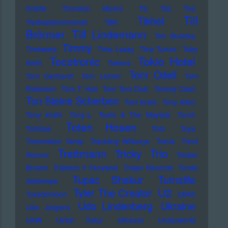
Gristle
Thurston Moore
Tic Tac Toe
Till
Tikhet
Tiefbasskommando TBK
Brönner
Till Lindemann
Tim Buckley
Timmy
Timewarp
Timo Lassy
Tina Turner
Toby
Tocotronic
Tokio Hotel
Keith
Tokens
Tom Odell
Tom Gerhardt
Tom Lehrer
Tom
Robinson
Tom T. Hall
Tom Tom Club
Tommy Cash
Ton Steine Scherben
Toni Krahl
Tony Allen
Tony Krahl
Tony-L
Toots & The Maytals
Torch
Toten Hosen
Tortoise
Toto
Toya
Transvision Vamp
Traveling Wilburys
Travis
Trent
Trettmann
Trio
Tricky
Reznor
Tristan
Brusch
Tristwch Y Fenywod
Trojan Records
Tunde
Tupac Shakur
Turnstile
Adebimpe
U2
Tyler The Creator
Tuxedomoon
UB40
Udo Lindenberg
Ukraine
Udo Jürgens
UKW
Ulrich Tukur
Ultravox
Underworld