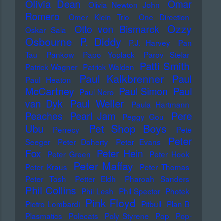
Olivia Dean
Omar
Olivia Newton John
Romero
Omer Klein Trio
One Direction
Ozzy
Otto von Bismarck
Oskar Sala
Osbourne
P. Diddy
P.J. Harvey
Pan
Tau
Pankow
Papo Yoplack
Parov Stelar
Patti Smith
Patrick Wagner
Patrick Walden
Paul Kalkbrenner
Paul
Paul Heaton
McCartney
Paul Simon
Paul
Paul Nero
Paul Weller
van Dyk
Paula Hartmann
Pere
Peaches
Pearl Jam
Peggy Gou
Pet Shop Boys
Ubu
Perrecy
Pete
Peter
Seeger
Peter Doherty
Peter Evans
Fox
Peter Hein
Peter Green
Peter Hook
Peter Maffay
Peter Kraus
Peter Thomas
Peter Tosh
Petter Eldh
Pharoah Sanders
Phil Collins
Phil Lesh
Phil Spector
Photek
Pink Floyd
Pietro Lombardi
Pitbull
Plan B
Plasmatics
Polecats
Poly Styrene
Pop
Pop-