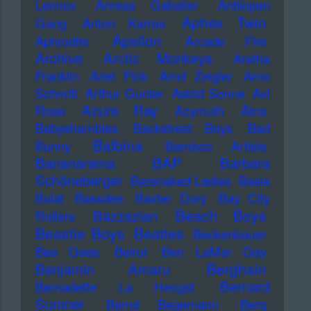
Lennox
Anreas Gabalier
Antilopen
Aphex Twin
Gang
Anton Karras
Apsilon
Aphrodite
Arcade Fire
Archive
Arctic Monkeys
Aretha
Franklin
Ariel Pink
Arnd Zeigler
Arno
Schmitt
Arthur Gunter
Astrid Sonne
Axl
Azure Ray
Rose
Azymuth
Ätna
Babyshambles
Backstreet Boys
Bad
Balbina
Bunny
Bamboo Artists
Bananarama
BAP
Barbara
Schöneberger
Barenaked Ladies
Basia
Bulat
Bassdee
Baxter Dury
Bay City
Beach Boys
Bazzazian
Rollers
Beastie Boys
Beatles
Beckenbauer
Bee Gees
Beirut
Ben LaMar Gay
Berghain
Benjamin Amaru
Bernard
Bernadette La Hengst
Sumner
Bernd Begemann
Berq