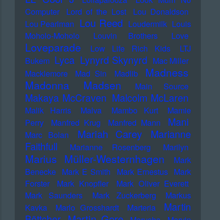
Computer
Lord of the Lost
Lou Donaldson
Lou Reed
Lou Pearlman
Loudermilk
Louis
Moholo-Moholo
Louvin Brothers
Love
Loveparade
Low Life Rich Kids
LTJ
Lyca
Lynyrd Skynyrd
Bukem
Mac Miller
Madness
Macklemore
Mad Sin
Madlib
Madonna
Madsen
Main Source
Makaya McCraven
Malcolm McLaren
Malik Harris
Malva
Mambo Kurt
Mamie
Mani
Perry
Manfred Krug
Manfred Mann
Mariah Carey
Marianne
Marc Bolan
Faithfull
Marianne Rosenberg
Marilyn
Marius Müller-Westernhagen
Mark
Benecke
Mark E Smith
Mark Ernestus
Mark
Forster
Mark Knopfler
Mark Oliver Everett
Mark Saunders
Mark Zuckerberg
Markus
Martin
Kavka
Marlo Grosshardt
Marteria
Martin Gore
Böttcher
Marusha
Marvin