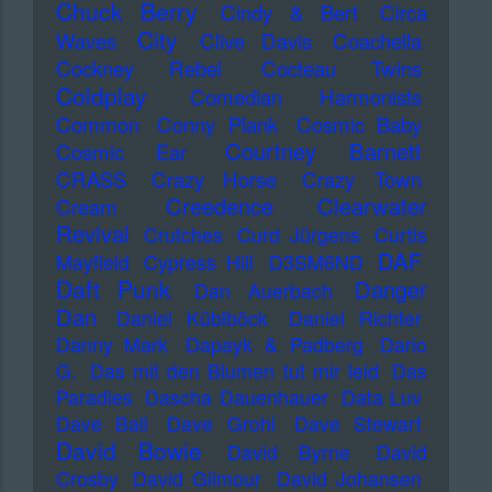
Chuck Berry
Cindy & Bert
Circa
City
Waves
Clive Davis
Coachella
Cockney Rebel
Cocteau Twins
Coldplay
Comedian Harmonists
Common
Conny Plank
Cosmic Baby
Courtney Barnett
Cosmic Ear
CRASS
Crazy Horse
Crazy Town
Creedence Clearwater
Cream
Revival
Crutches
Curd Jürgens
Curtis
DAF
Mayfield
Cypress Hill
D3SM6ND
Daft Punk
Danger
Dan Auerbach
Dan
Daniel Küblböck
Daniel Richter
Danny Mark
Dapayk & Padberg
Dario
G.
Das mit den Blumen tut mir leid
Das
Paradies
Dascha Dauenhauer
Data Luv
Dave Ball
Dave Grohl
Dave Stewart
David Bowie
David Byrne
David
Crosby
David Gilmour
David Johansen