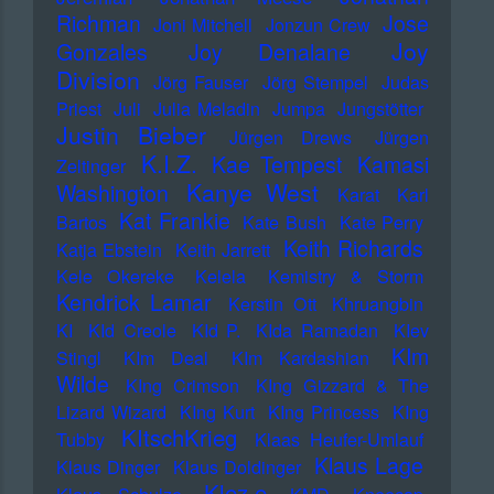
Richman
Jose
Joni Mitchell
Jonzun Crew
Joy
Gonzales
Joy Denalane
Division
Jörg Fauser
Jörg Stempel
Judas
Priest
Juli
Julia Meladin
Jumpa
Jungstötter
Justin Bieber
Jürgen Drews
Jürgen
K.I.Z.
Kae Tempest
Kamasi
Zeltinger
Kanye West
Washington
Karat
Karl
Kat Frankie
Bartos
Kate Bush
Kate Perry
Keith Richards
Katja Ebstein
Keith Jarrett
Kele Okereke
Kelela
Kemistry & Storm
Kendrick Lamar
Kerstin Ott
Khruangbin
KI
KId Creole
KId P.
KIda Ramadan
KIev
KIm
Stingl
KIm Deal
KIm Kardashian
Wilde
KIng Crimson
KIng Gizzard & The
Lizard Wizard
KIng Kurt
KIng Princess
KIng
KItschKrieg
Tubby
Klaas Heufer-Umlauf
Klaus Lage
Klaus Dinger
Klaus Doldinger
Klez.e