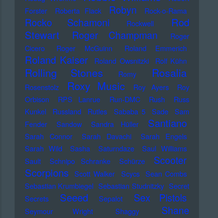
Robyn
Forster
Roberta Flack
Rock-o-Rama
Rod
Rocko Schamoni
Rockwell
Stewart
Roger Champman
Roger
Cicero
Roger McGuinn
Roland Emmerich
Roland Kaiser
Roland Owsnitzki
Rolf Kühn
Rolling Stones
Rosalia
Romy
Roxy Music
Rosenstolz
Roy Ayers
Roy
Orbison
RPS Lanrue
Run-DMC
Rush
Russ
Kunkel
Russland
Rutles
Sababa 5
Sade
Sam
Santiano
Fender
Sandow
Sandra Hüller
Sarah Connor
Sarah Davachi
Sarah Engels
Sarah Wild
Sasha
Saturndaze
Saul Williams
Scooter
Sault
Schnipo Schranke
Schürze
Scorpions
Scott Walker
Scycs
Sean Combs
Sebastian Krumbiegel
Sebastian Studnitzky
Secret
Seeed
Sex Pistols
Secrets
Sepalot
Shane
Seymour Wright
Shaggy