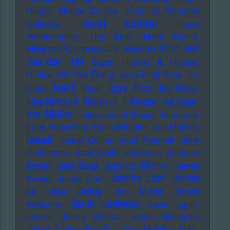
Hitster
Holger Czukay
Honolulu Mountain
Horst Lichter
Daffodils
Horst
Weidenmüller
Hot Chip
Hotel Rimini
Howard Carpendale
Howlin Wolf
HP
Baxxter
HR Giger
Humpe & Humpe
Ian Dury
Hüsker Dü
Ibiza Final Boss
Ice
Iggy Pop
Ice-T
Cube
Ideal
Ike White
Ikkimel
Ikke Hüftgold
Il Civetto
Ina Deter
Ina Müller
International Music
Interzone
Irene Schweizer
Irmin Schmidt
Iron Maiden
Isaak
Isaiah Collier
Jack Antonoff
Jack
DeJohnette
Jack White
Jackmate
Jackson
James Blake
Brown
Jake Bugg
James
James Last
Jamie
Brown
James Carr
xx
Jan Delay
Jan Müller
Jane's
Janet Jackson
Addiction
Janis Joplin
Jantra
Jarvis Cocker
Jason Donovan
Jazz
Jason Lytle
Jay Z
Jaye Muller