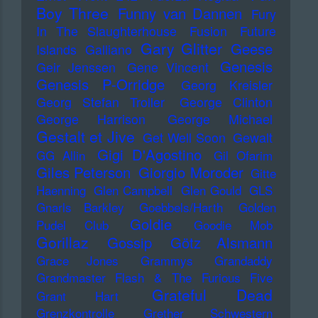
Boy Three
Funny van Dannen
Fury
In The Slaughterhouse
Fusion
Future
Gary Glitter
Geese
Islands
Galliano
Genesis
Geir Jenssen
Gene Vincent
Genesis P-Orridge
Georg Kreisler
Georg Stefan Troller
George Clinton
George Harrison
George Michael
Gestalt et Jive
Get Well Soon
Gewalt
Gigi D'Agostino
GG Allin
Gil Ofarim
Giles Peterson
Giorgio Moroder
Gitte
Haenning
Glen Campbell
Glen Gould
GLS
Gnarls Barkley
Goebbels/Harth
Golden
Goldie
Pudel Club
Goodie Mob
Gorillaz
Gossip
Götz Alsmann
Grace Jones
Grammys
Grandaddy
Grandmaster Flash & The Furious Five
Grateful Dead
Grant Hart
Grenzkontrolle
Grether Schwestern