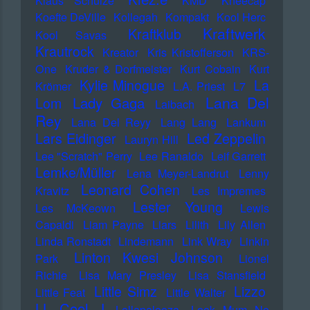
Klaus Schulze
KMD
Kneecap
Koefte DeVille
Kollegah
Kompakt
Kool Herc
Kraftwerk
Kraftklub
Kool Savas
Krautrock
Kreator
Kris Kristofferson
KRS-
One
Kruder & Dorfmeister
Kurt Cobain
Kurt
Kylie Minogue
La
Krömer
L.A. Priest
L7
Lana Del
Lady Gaga
Lom
Laibach
Rey
Lana Del Reyy
Lang Lang
Lankum
Lars Eidinger
Led Zeppelin
Lauryn Hill
Lee "Scratch" Perry
Lee Ranaldo
Leif Garrett
Lemke/Müller
Lena Meyer-Landrut
Lenny
Leonard Cohen
Kravitz
Les Impremes
Lester Young
Les McKeown
Lewis
Capaldi
Liam Payne
Liars
Lilith
Lily Allen
Linda Ronstadt
Lindemann
Link Wray
Linkin
Linton Kwesi Johnson
Park
Lionel
Richie
Lisa Mary Presley
Lisa Stansfield
Little Simz
Lizzo
Little Feat
Little Walter
LL Cool J
Lollapalooza
Look Mum No