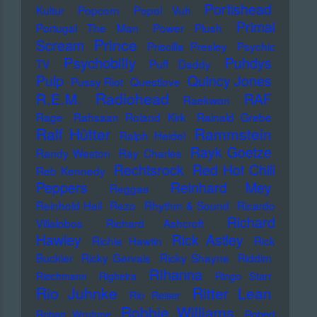
Portishead
Kultur
Popcorn
Popol Vuh
Primal
Portugal The Man
Power Plush
Prince
Scream
Priscilla Presley
Psychic
Psychobilly
Puhdys
TV
Puff Daddy
Pulp
Quincy Jones
Pussy Riot
Questlove
Radiohead
R.E.M.
RAF
Raekwon
Rage
Rahsaan Roland Kirk
Rainald Grebe
Ralf Hütter
Rammstein
Ralph Heidel
Rayk Goetze
Randy Weston
Ray Charles
Rechtsrock
Red Hot Chili
Reb Kennedy
Peppers
Reinhard Mey
Reggae
Reinhold Heil
Rezo
Rhythm & Sound
Ricardo
Richard
Villalobos
Richard Ashcroft
Hawley
Rick Astley
Richie Hawtin
Rick
Buckler
Ricky Gervais
Ricky Shayne
Riddim
Rihanna
Riechmann
Righeira
Ringo Starr
Rio Juhnke
Ritter Lean
Rio Reiser
Robbie Williams
Robag Wruhme
Robert