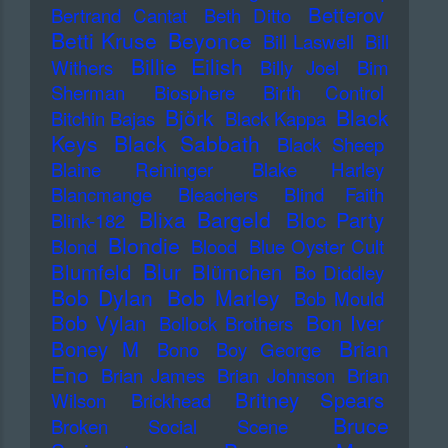
Betterov
Bertrand Cantat
Beth Ditto
Betti Kruse
Beyonce
Bill Laswell
Bill
Billie Eilish
Withers
Billy Joel
Bim
Sherman
Biosphere
Birth Control
Björk
Black
Bitchin Bajas
Black Kappa
Keys
Black Sabbath
Black Sheep
Blaine Reininger
Blake Harley
Blancmange
Bleachers
Blind Faith
Blixa Bargeld
Bloc Party
Blink-182
Blondie
Blond
Blood
Blue Oyster Cult
Blur
Blumfeld
Blümchen
Bo Diddley
Bob Dylan
Bob Marley
Bob Mould
Bob Vylan
Bon Iver
Bollock Brothers
Brian
Boney M
Bono
Boy George
Eno
Brian James
Brian Johnson
Brian
Britney Spears
Wilson
Brickhead
Bruce
Broken Social Scene