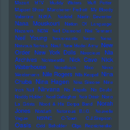
Mozart
MTV
Muddy Waters
Muff Potter
Muppet Show
Münchener Freiheit
My Bloody
Valentine
N.W.A.
Naddel
Nadin Deventer
Nana Mouskouri
Nation Of Language
Nazareth
NDW
Neil Diamond
Neil Tennant
Neil Young
Nekromantix
Nemo
Nena
New
Nervous Norvus
Neu!
New Model Army
Order
New York Dolls
Nia
Newcleus
Nick
Archives
Nick Cave
Nichtseattle
Waterhouse
Nickelback
Nico
Nikko
Nile Rogers
Nina
Weidemann
Nils Keppel
Nina Hagen
Chuba
Nina Simone
Nine
Nirvana
Inch Nail
No Angels
No Doubt
Noddy Holder
Noel Gallagher
Noir Désir
Nono
Norah
La Grinta
Noori & His Dorpa Band
Jones
Notdurft
Notorious B.I.G.
Nouvelle
Vague
NSYNC
O-Town
O.J.Simpson
Oasis
Odd Beholder
Olga Reznichenko