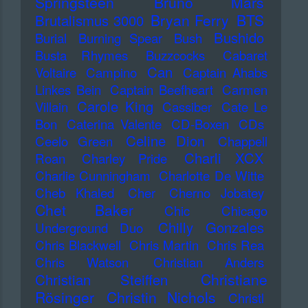
Springsteen
Bruno Mars
Bryan Ferry
BTS
Brutalismus 3000
Bushido
Burial
Burning Spear
Bush
Busta Rhymes
Buzzcocks
Cabaret
Can
Voltaire
Campino
Captain Ahabs
Linkes Bein
Captain Beefheart
Carmen
Carole King
Villain
Cassiber
Cate Le
Bon
Caterina Valente
CD-Boxen
CDs
Celine Dion
Ceelo Green
Chappell
Charli XCX
Roan
Charley Pride
Charlie Cunningham
Charlotte De Witte
Cheb Khaled
Cher
Cherno Jobatey
Chet Baker
Chic
Chicago
Chilly Gonzales
Underground Duo
Chris Blackwell
Chris Martin
Chris Rea
Chris Watson
Christian Anders
Christiane
Christian Steiffen
Rösinger
Christin Nichols
Christl