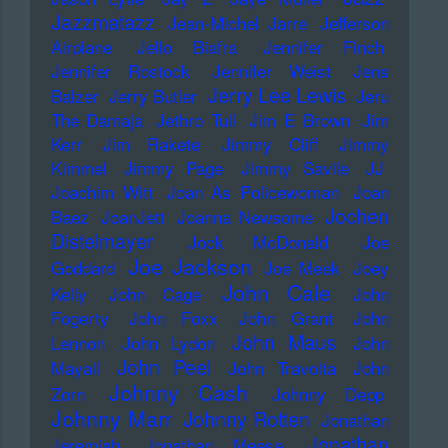
Jazzmatazz
Jean-Michel Jarre
Jefferson
Airplane
Jello Biafra
Jennifer Finch
Jennifer Rostock
Jennifer Weist
Jens
Jerry Lee Lewis
Balzer
Jerry Butler
Jeru
The Damaja
Jethro Tull
Jim E Brown
Jim
Kerr
Jim Rakete
Jimmy Cliff
Jimmy
Kimmel
Jimmy Page
Jimmy Savile
JJ
Joachim Witt
Joan As Policewoman
Joan
Jochen
Baez
JoanJett
Joanna Newsome
Distelmayer
Jock McDonald
Joe
Joe Jackson
Goddard
Joe Meek
Joey
John Cale
Kelly
John Cage
John
Fogerty
John Foxx
John Grant
John
John Maus
Lennon
John Lydon
John
John Peel
Mayall
John Travolta
John
Johnny Cash
Zorn
Johnny Depp
Johnny Marr
Johnny Rotten
Jonathan
Jonathan
Jeremiah
Jonathan Meese