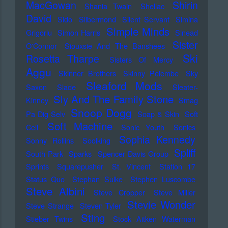
MacGowan
Shirin
Shania Twain
Shellac
David
Sido
Silbermond
Silent Servant
Simina
Simple Minds
Grigoriu
Simon Harris
Sinead
Sister
O'Connor
Siouxsie And The Banshees
Ski
Rosetta Tharpe
Sisters Of Mercy
Aggu
Skinner Brothers
Skinny Pelembe
Sky
Sleaford Mods
Saxon
Slade
Sleater-
Sly And The Family Stone
Kinney
Smag
Snoop Dogg
Pa Dig Selv
Soap & Skin
Soft
Soft Machine
Cell
Sonic Youth
Sonics
Sophia Kennedy
Sonny Rollins
Soolking
Spliff
South Park
Sparks
Spencer Davis Group
Sprints
Squarepusher
St. Vincent
Station 17
Status Quo
Stephan Sulke
Stephen Luscombe
Steve Albini
Steve Cropper
Steve Miller
Stevie Wonder
Steve Strange
Steven Tyler
Sting
Stieber Twins
Stock Aitken Waterman