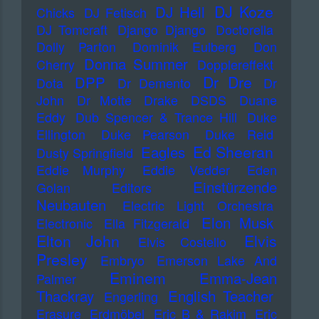
DJ Koze
DJ Hell
Chicks
DJ Fetisch
DJ Tomcraft
Django Django
Doctorella
Dolly Parton
Dominik Eulberg
Don
Donna Summer
Cherry
Dopplereffekt
Dr Dre
DPP
Dota
Dr Demento
Dr
John
Dr Motte
Drake
DSDS
Duane
Eddy
Dub Spencer & Trance Hill
Duke
Ellington
Duke Pearson
Duke Reid
Ed Sheeran
Eagles
Dusty Springfield
Eddie Murphy
Eddie Vedder
Eden
Einstürzende
Golan
Editors
Neubauten
Electric Light Orchestra
Elon Musk
Electronic
Ella Fitzgerald
Elton John
Elvis
Elvis Costello
Presley
Embryo
Emerson Lake And
Eminem
Emma-Jean
Palmer
Thackray
English Teacher
Engerling
Erasure
Erdmöbel
Eric B & Rakim
Eric