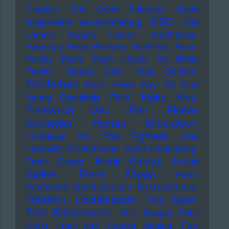
Clapton
Eric Drew Feldman
Erste
ESC
Allgemeine Verunsicherung
Etta
James
Eugen Cicero
Eurythmics
Fabulous Freak Brothers
Faithless
Falco
Family
Farce
Farin Urlaub
Fat White
Family
Fatboy Slim
Fats Domino
Fehlfarben
Feist
Fever Ray
Fil
Fine
Flake
Flea
Young Cannibals
FINK
Fler
Fleetwood Mac
Florian
Schneider
Florian Silbereisen
Foo Fighters
Fontaines DC
Fran
Lebowitz
Frank Farian
Frank Laufenberg
Frank Sinatra
Frank
Frank Ocean
Frank Zappa
Spilker
Franz
Ferdinand
Frau Lehmann
Fred und Luna
Friedrich Liechtenstein
Fritz Egner
Fritz Kalkbrenner
Fritz Puppel
Fritzi
Fun
Ernst
Front 242
Fuerza Regida