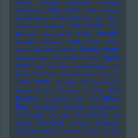
Stooges
Stranglers
Stratocaster
Strawberry
Stray Cats
Switchblade
Sufjan Stevens
Sugarhill Gang
Suicidal Tendencies
Sun Diego
Suzi Quatro
Supertramp
Supremes
Sven
Sven Wunder
Marquardt
Sven Tasnadi
Sven-Ake Johansson
SXSW
T-Pain
T.Rex
Talking Heads
Tahnee
Talay Riley
Talk Talk
Taylor
Tangerine Dream
Tanner Adell
Tarwater
Swift
Tears For Fears
Techno-Wikinger
Ted
Herold
Teho Teardo
Ten Years After
Terranova
Terry Callier
Terry Hall
The Alan Parsons
The
Project
The Arcs
The Avicii
The B-52s
Beatles
The Black
The Beautiful South
Keys
The Bluebells
The Byrds
The Carpenters
The Champs
The Clash
The Colourfield
The
The Cure
Cramps
The Curs
The Damned
The Divine Comedy
The Eels
The Fall
The Five