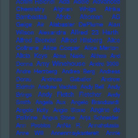
Advanced
Achim Reichel
Ada
Adele
Chemistry
Afghan Whigs
Afrika
Bambaataa
Afrob
Afroman
AG
Geige
Air
Alabaster DePlume
Alan
Alfred 23 Harth
Wilson
Alexandra
Alfred Brendel
Alfred Hilsberg
Alice
Alice Cooper
Coltrane
Alice Merton
Alicia Keys
Alma Naidu
Althea And
Amy Winehouse
Donna
Andre 3000
Andre Herzberg
Andrea Berg
Andreas
Dorau
Andreas Gabalier
Andrew
Eldritch
Andrew Vachss
Andy Bell
Andy
Andy Fletch Fletcher
Brings
Andy
Smith
Angela Aux
Angelo Branduardi
Angine de
Angelo Kelly
Angie Stone
Poitrine
Angus Stone
Anja Schneider
Ann Peebles
AnNa R.
Annahstasia
Anne Will
Annenmaykantereit
Annie