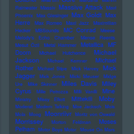
Massive Attack
Rainwater
Massiv
Mavi
Max Goldt
Max
Phoenix
Max Giesinger
Herre
Max Romeo
Maxi Jazz
Maximilian
MC Conrad
Hecker
MBSounds
Meese
Melody's Echo Chamber
Mense Reents
Metallica
MF
Mesut Özil
Metal Hammer
Michael
Doom
Michael Hutchence
Jackson
Michael
Michael Kemner
Mick
Rother
Michael Stipe
Mick Harvey
Jagger
Mick Jones
Micki Meuser
Midge
Miles Davis
Miley
Ure
Mike Skinner
Cyrus
Mine
Mille Petrozza
Milli Vanilli
Moby
Mittekill
Ministry
Missy Elliott
Moderat
Modern Talking
Moe Jacksch
Mois
Moonriivr
Mola
Moog
Moritz von Oswald
Morrissey
Moses
Morton Feldman
Pelham
Motor Boys Motor
Mouse On Mars