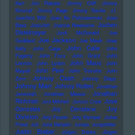
Kerr
Jim Rakete
Jimmy Cliff
Jimmy
Kimmel
Jimmy Page
Jimmy Savile
JJ
Joachim Witt
Joan As Policewoman
Joan
Jochen
Baez
JoanJett
Joanna Newsome
Distelmayer
Jock McDonald
Joe
Joe Jackson
Goddard
Joe Meek
Joey
John Cale
Kelly
John Cage
John
Fogerty
John Foxx
John Grant
John
John Maus
Lennon
John Lydon
John
John Peel
Mayall
John Travolta
John
Johnny Cash
Zorn
Johnny Depp
Johnny Marr
Johnny Rotten
Jonathan
Jonathan
Jeremiah
Jonathan Meese
Richman
Jose
Joni Mitchell
Jonzun Crew
Joy
Gonzales
Joy Denalane
Division
Jörg Fauser
Jörg Stempel
Judas
Priest
Juli
Julia Meladin
Jumpa
Jungstötter
Justin Bieber
Jürgen Drews
Jürgen