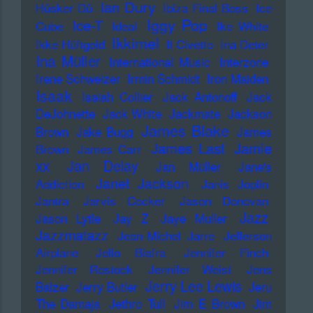
Ian Dury
Hüsker Dü
Ibiza Final Boss
Ice
Iggy Pop
Ice-T
Cube
Ideal
Ike White
Ikkimel
Ikke Hüftgold
Il Civetto
Ina Deter
Ina Müller
International Music
Interzone
Irene Schweizer
Irmin Schmidt
Iron Maiden
Isaak
Isaiah Collier
Jack Antonoff
Jack
DeJohnette
Jack White
Jackmate
Jackson
James Blake
Brown
Jake Bugg
James
James Last
Jamie
Brown
James Carr
xx
Jan Delay
Jan Müller
Jane's
Janet Jackson
Addiction
Janis Joplin
Jantra
Jarvis Cocker
Jason Donovan
Jazz
Jason Lytle
Jay Z
Jaye Muller
Jazzmatazz
Jean-Michel Jarre
Jefferson
Airplane
Jello Biafra
Jennifer Finch
Jennifer Rostock
Jennifer Weist
Jens
Jerry Lee Lewis
Balzer
Jerry Butler
Jeru
The Damaja
Jethro Tull
Jim E Brown
Jim