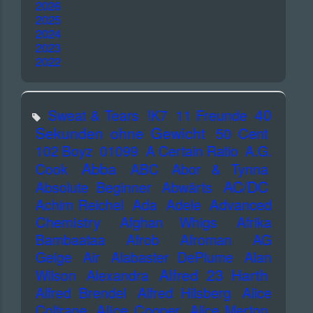
2026
2025
2024
2023
2022
40
Sweat & Tears
!K7
11 Freunde
Sekunden ohne Gewicht
50 Cent
102 Boyz
01099
A Certain Ratio
A.G.
Abba
Cook
ABC
Abor & Tynna
AC/DC
Absolute Beginner
Abwärts
Advanced
Achim Reichel
Ada
Adele
Chemistry
Afghan Whigs
Afrika
Bambaataa
Afrob
Afroman
AG
Geige
Air
Alabaster DePlume
Alan
Alfred 23 Harth
Wilson
Alexandra
Alfred Brendel
Alfred Hilsberg
Alice
Alice Cooper
Coltrane
Alice Merton