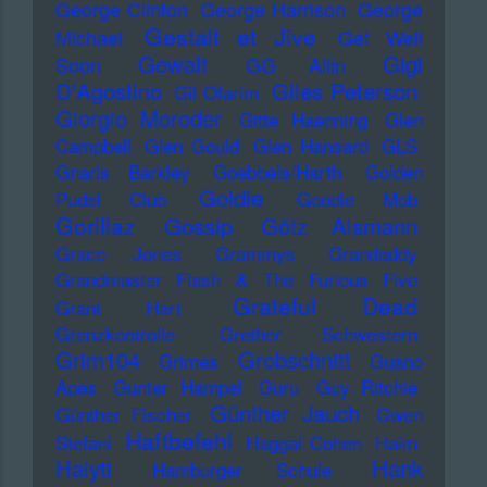
George Clinton
George Harrison
George
Gestalt et Jive
Michael
Get Well
Gewalt
Gigi
Soon
GG Allin
D'Agostino
Giles Peterson
Gil Ofarim
Giorgio Moroder
Gitte Haenning
Glen
Campbell
Glen Gould
Glen Hansard
GLS
Gnarls Barkley
Goebbels/Harth
Golden
Goldie
Pudel Club
Goodie Mob
Gorillaz
Gossip
Götz Alsmann
Grace Jones
Grammys
Grandaddy
Grandmaster Flash & The Furious Five
Grateful Dead
Grant Hart
Grenzkontrolle
Grether Schwestern
Grim104
Grobschnitt
Grimes
Guano
Apes
Gunter Hampel
Guru
Guy Ritchie
Günther Jauch
Günther Fischer
Gwen
Haftbefehl
Stefani
Haggai Cohen
Haim
Haiyti
Hank
Hamburger Schule