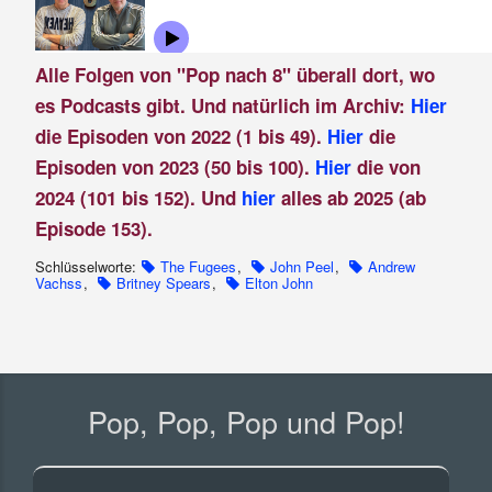
Alle Folgen von "Pop nach 8" überall dort, wo
es Podcasts gibt. Und natürlich im Archiv:
Hier
die Episoden von 2022 (1 bis 49).
Hier
die
Episoden von 2023 (50 bis 100).
Hier
die von
2024 (101 bis 152). Und
hier
alles ab 2025 (ab
Episode 153).
Schlüsselworte:
The Fugees
,
John Peel
,
Andrew
Vachss
,
Britney Spears
,
Elton John
Pop, Pop, Pop und Pop!