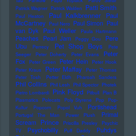
Tau
Pankow
Papo Yoplack
Parov Stelar
Patti Smith
Patrick Wagner
Patrick Walden
Paul Kalkbrenner
Paul
Paul Heaton
McCartney
Paul Simon
Paul
Paul Nero
Paul Weller
van Dyk
Paula Hartmann
Pere
Peaches
Pearl Jam
Peggy Gou
Pet Shop Boys
Ubu
Perrecy
Pete
Peter
Seeger
Peter Doherty
Peter Evans
Fox
Peter Hein
Peter Green
Peter Hook
Peter Maffay
Peter Kraus
Peter Thomas
Peter Tosh
Petter Eldh
Pharoah Sanders
Phil Collins
Phil Lesh
Phil Spector
Photek
Pink Floyd
Pietro Lombardi
Pitbull
Plan B
Plasmatics
Polecats
Poly Styrene
Pop
Pop-
Portishead
Kultur
Popcorn
Popol Vuh
Primal
Portugal The Man
Power Plush
Prince
Scream
Priscilla Presley
Psychic
Psychobilly
Puhdys
TV
Puff Daddy