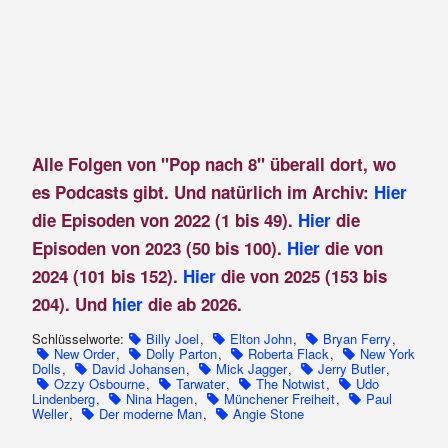
Alle Folgen von "Pop nach 8" überall dort, wo
es Podcasts gibt. Und natürlich im Archiv:
Hier
die Episoden von 2022 (1 bis 49).
Hier
die
Episoden von 2023 (50 bis 100).
Hier
die von
2024 (101 bis 152).
Hier
die von 2025 (153 bis
204). Und
hier
die ab 2026.
Schlüsselworte:
Billy Joel
,
Elton John
,
Bryan Ferry
,
New Order
,
Dolly Parton
,
Roberta Flack
,
New York
Dolls
,
David Johansen
,
Mick Jagger
,
Jerry Butler
,
Ozzy Osbourne
,
Tarwater
,
The Notwist
,
Udo
Lindenberg
,
Nina Hagen
,
Münchener Freiheit
,
Paul
Weller
,
Der moderne Man
,
Angie Stone