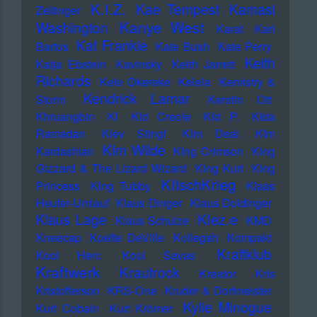
K.I.Z.
Kae Tempest
Kamasi
Zeltinger
Kanye West
Washington
Karat
Karl
Kat Frankie
Bartos
Kate Bush
Kate Perry
Keith
Katja Ebstein
Kavinsky
Keith Jarrett
Richards
Kele Okereke
Kelela
Kemistry &
Kendrick Lamar
Storm
Kerstin Ott
Khruangbin
KI
KId Creole
KId P.
KIda
Ramadan
KIev Stingl
KIm Deal
KIm
KIm Wilde
Kardashian
KIng Crimson
KIng
Gizzard & The Lizard Wizard
KIng Kurt
KIng
KItschKrieg
Princess
KIng Tubby
Klaas
Heufer-Umlauf
Klaus Dinger
Klaus Doldinger
Klez.e
Klaus Lage
Klaus Schulze
KMD
Kneecap
Koefte DeVille
Kollegah
Kompakt
Kraftklub
Kool Herc
Kool Savas
Kraftwerk
Krautrock
Kreator
Kris
Kristofferson
KRS-One
Kruder & Dorfmeister
Kylie Minogue
Kurt Cobain
Kurt Krömer