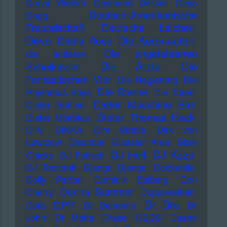
Derya Yildirim
Desmond Dekker
Deso
Deutsch-Amerikanische
Dogg
Freundschaft
Deutsche Laichen
Devo
Die Aeronauten
Diana Ross
Die angefahrenen
die anderen
Die Ärzte
Schulkinder
Die
Fantastischen Vier
Die Regierung
Die
Die Sterne
Rhythmus Boys
Die Türen
Dieter Maschine Birr
Dieter Bohlen
Dieter Thomas Heck
Dieter Moebius
DiIV
DIKKA
Dire Straits
Dirk von
Lowtzow
Disarstar
Disaster Area
Dixie
DJ Koze
DJ Hell
Chicks
DJ Fetisch
DJ Tomcraft
Django Django
Doctorella
Dolly Parton
Dominik Eulberg
Don
Donna Summer
Cherry
Dopplereffekt
Dr Dre
DPP
Dota
Dr Demento
Dr
John
Dr Motte
Drake
DSDS
Duane