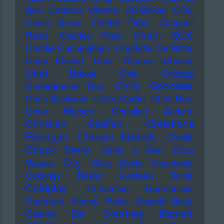
Bon
Caterina Valente
CD-Boxen
CDs
Celine Dion
Ceelo Green
Chappell
Charli XCX
Roan
Charley Pride
Charlie Cunningham
Charlotte De Witte
Cheb Khaled
Cher
Cherno Jobatey
Chet Baker
Chic
Chicago
Chilly Gonzales
Underground Duo
Chris Blackwell
Chris Martin
Chris Rea
Chris Watson
Christian Anders
Christiane
Christian Steiffen
Rösinger
Christin Nichols
Christl
Chuck Berry
Cindy & Bert
Circa
City
Waves
Clive Davis
Coachella
Cockney Rebel
Cocteau Twins
Coldplay
Comedian Harmonists
Common
Conny Plank
Cosmic Baby
Courtney Barnett
Cosmic Ear