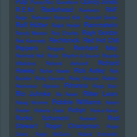
Pulp
Quincy Jones
Pussy Riot
Questlove
Radiohead
R.E.M.
RAF
Raekwon
Rage
Rahsaan Roland Kirk
Rainald Grebe
Ralf Hütter
Rammstein
Ralph Heidel
Rayk Goetze
Randy Weston
Ray Charles
Rechtsrock
Red Hot Chili
Reb Kennedy
Peppers
Reinhard Mey
Reggae
Reinhold Heil
Rezo
Rhythm & Sound
Ricardo
Richard
Villalobos
Richard Ashcroft
Hawley
Rick Astley
Richie Hawtin
Rick
Buckler
Ricky Gervais
Ricky Shayne
Riddim
Rihanna
Riechmann
Righeira
Ringo Starr
Rio Juhnke
Ritter Lean
Rio Reiser
Robbie Williams
Robag Wruhme
Robert
Robyn
Forster
Roberta Flack
Rock-o-Rama
Rod
Rocko Schamoni
Rockwell
Stewart
Roger Champman
Roger
Cicero
Roger McGuinn
Roland Emmerich