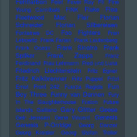
Fehlfarben
Feist
Fever Ray
Fil
Fine
Flake
Flea
Young Cannibals
FINK
Fler
Fleetwood Mac
Florian
Schneider
Florian Silbereisen
Foo Fighters
Fontaines DC
Fran
Lebowitz
Frank Farian
Frank Laufenberg
Frank Sinatra
Frank
Frank Ocean
Frank Zappa
Spilker
Franz
Ferdinand
Frau Lehmann
Fred und Luna
Friedrich Liechtenstein
Fritz Egner
Fritz Kalkbrenner
Fritz Puppel
Fritzi
Fun
Ernst
Front 242
Fuerza Regida
Boy Three
Funny van Dannen
Fury
In The Slaughterhouse
Fusion
Future
Gary Glitter
Geese
Islands
Galliano
Genesis
Geir Jenssen
Gene Vincent
Genesis P-Orridge
Georg Danzer
Georg Kreisler
Georg Stefan Troller