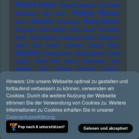
Roland Kaiser
Roland Owsnitzki
Rolf Dieter
Rolling Stones
Brinkmann
Rolf Kühn
Rosalia
Roxy Music
Romy
Rosenstolz
Roy Ayers
Roy Orbison
RPS Lanrue
Run-DMC
Rush
Russ Kunkel
Russland
Rutles
Sababa 5
Sade
Sam Fender
Sandow
Sandra Hüller
Santiano
Sarah Connor
Sarah Davachi
Sarah
Engels
Sarah Wild
Sasha
Saturndaze
Saul
Williams
Sault
Schnipo Schranke
Schürze
Scorpions
Scooter
Scott Walker
Scycs
Hinweis:
Um unsere Webseite optimal zu gestalten und
Sean Combs
Sebastian Krumbiegel
Sebastian
fortlaufend verbessern zu können, verwenden wir
Seeed
Studnitzky
Secret Secrets
Sepalot
Cookies. Durch die weitere Nutzung der Webseite
Sex Pistols
Shane
Seymour Wright
Shaggy
stimmen Sie der Verwendung von Cookies zu. Weitere
MacGowan
Shirin
Shania Twain
Shellac
Informationen zu Cookies erhalten Sie in unserer
David
Datenschutzerklärung
.
Sido
Silbermond
Silent Servant
Simina
Simple Minds
Grigoriu
Simon Harris
Sinead
Pop nach 8 unterstützen?
Gelesen und akzeptiert
Sister
O'Connor
Siouxsie And The Banshees