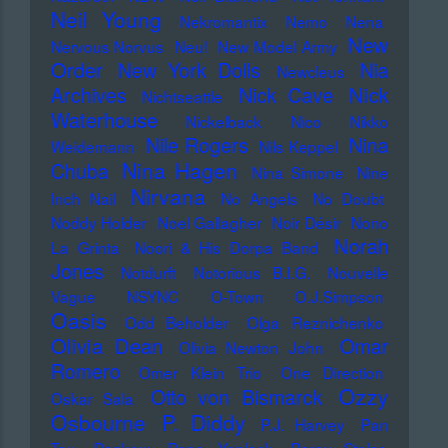
Neil Young
Nekromantix
Nemo
Nena
New
Nervous Norvus
Neu!
New Model Army
Order
New York Dolls
Nia
Newcleus
Nick
Archives
Nick Cave
Nichtseattle
Waterhouse
Nickelback
Nico
Nikko
Nile Rogers
Nina
Weidemann
Nils Keppel
Nina Hagen
Chuba
Nina Simone
Nine
Nirvana
Inch Nail
No Angels
No Doubt
Noddy Holder
Noel Gallagher
Noir Désir
Nono
Norah
La Grinta
Noori & His Dorpa Band
Jones
Notdurft
Notorious B.I.G.
Nouvelle
Vague
NSYNC
O-Town
O.J.Simpson
Oasis
Odd Beholder
Olga Reznichenko
Olivia Dean
Omar
Olivia Newton John
Romero
Omer Klein Trio
One Direction
Ozzy
Otto von Bismarck
Oskar Sala
Osbourne
P. Diddy
P.J. Harvey
Pan