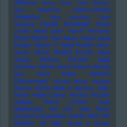
Williams
Hanns Eisler
Hans Reichel
Hans-Joachim
Hans Rosenthal
Roedelius
Haoe Kerkeling
Hape
Harald Grosskopf
Kerkeling
Harald
Juhnke
Harald Lesch
Hard-Fi
Harmonia
Harry Styles
Hasil Adkins
Hattler
Hazel
Brugger
Heaven 17
Heiner Pudelko
Heino
Heinz Rudolf Kunze
Heintje
Heinz
Helene Fischer
Schenk
Helge
Schneider
Helmet
Helmut Schmidt
Henning
Herbert
May
Henry Rollins
Grönemeyer
Herman Brood
Hermeto
Pascoal
HipHop Made in Germany
Hitler
Hitster
Holger Czukay
Honolulu Mountain
Horst Lichter
Daffodils
Horst
Weidenmüller
Hot Chip
Hotel Rimini
Howard Carpendale
Howlin Wolf
HP
Baxxter
HR Giger
Humpe & Humpe