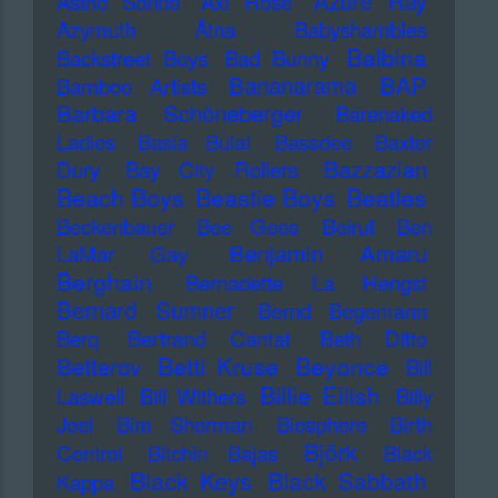
Azure Ray
Astrid Sonne
Axl Rose
Azymuth
Ätna
Babyshambles
Balbina
Backstreet Boys
Bad Bunny
Bananarama
BAP
Bamboo Artists
Barbara Schöneberger
Barenaked
Ladies
Basia Bulat
Bassdee
Baxter
Bazzazian
Dury
Bay City Rollers
Beach Boys
Beastie Boys
Beatles
Beckenbauer
Bee Gees
Beirut
Ben
Benjamin Amaru
LaMar Gay
Berghain
Bernadette La Hengst
Bernard Sumner
Bernd Begemann
Berq
Bertrand Cantat
Beth Ditto
Betti Kruse
Beyonce
Betterov
Bill
Billie Eilish
Laswell
Bill Withers
Billy
Joel
Bim Sherman
Biosphere
Birth
Björk
Control
Bitchin Bajas
Black
Black Keys
Black Sabbath
Kappa