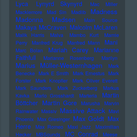
Lyca
Lynyrd Skynyrd
Mac Miller
Madness
Macklemore
Mad Sin
Madlib
Madonna
Madsen
Main Source
Makaya McCraven
Malcolm McLaren
Malik Harris
Malva
Mambo Kurt
Mamie
Mani
Perry
Manfred Krug
Manfred Mann
Mariah Carey
Marianne
Marc Bolan
Faithfull
Marianne Rosenberg
Marilyn
Marius Müller-Westernhagen
Mark
Benecke
Mark E Smith
Mark Ernestus
Mark
Forster
Mark Knopfler
Mark Oliver Everett
Mark Saunders
Mark Zuckerberg
Markus
Martin
Kavka
Marlo Grosshardt
Marteria
Martin Gore
Böttcher
Marusha
Marvin
Massive Attack
Rainwater
Massiv
Mavi
Max Goldt
Max
Phoenix
Max Giesinger
Herre
Max Romeo
Maxi Jazz
Maximilian
MC Conrad
Hecker
MBSounds
Meese