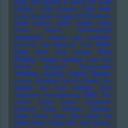
Eddy
Dub Spencer & Trance Hill
Duke
Ellington
Duke Pearson
Duke Reid
Ed Sheeran
Eagles
Dusty Springfield
Eddie Murphy
Eddie Vedder
Eden
Einstürzende
Golan
Editors
Neubauten
Electric Light Orchestra
Elon Musk
Electronic
Ella Fitzgerald
Elton John
Elvis
Elvis Costello
Presley
Embryo
Emerson Lake And
Eminem
Emma-Jean
Palmer
Thackray
English Teacher
Engerling
Erasure
Erdmöbel
Eric B & Rakim
Eric
Clapton
Eric Drew Feldman
Erste
ESC
Allgemeine Verunsicherung
Etta
James
Eugen Cicero
Eurythmics
Fabulous Freak Brothers
Faithless
Falco
Family
Farce
Farin Urlaub
Fat
White Family
Fatboy Slim
Fats Domino