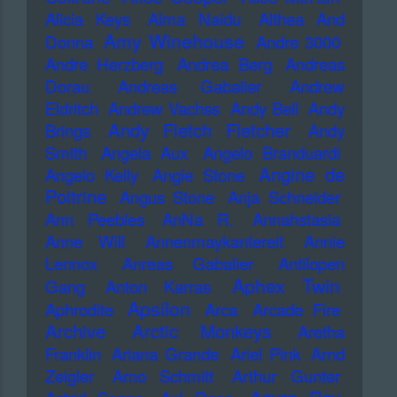
Alicia Keys
Alma Naidu
Althea And
Amy Winehouse
Donna
Andre 3000
Andre Herzberg
Andrea Berg
Andreas
Dorau
Andreas Gabalier
Andrew
Eldritch
Andrew Vachss
Andy Bell
Andy
Andy Fletch Fletcher
Brings
Andy
Smith
Angela Aux
Angelo Branduardi
Angine de
Angelo Kelly
Angie Stone
Poitrine
Angus Stone
Anja Schneider
Ann Peebles
AnNa R.
Annahstasia
Anne Will
Annenmaykantereit
Annie
Lennox
Anreas Gabalier
Antilopen
Aphex Twin
Gang
Anton Karras
Apsilon
Aphrodite
Arca
Arcade Fire
Archive
Arctic Monkeys
Aretha
Franklin
Ariana Grande
Ariel Pink
Arnd
Zeigler
Arno Schmitt
Arthur Gunter