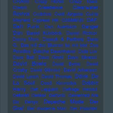
CRASS
Crazy Horse
Crazy Town
Creedence Clearwater
Cream
Revival
Crutches
Curd Jürgens
Curtis
DAF
Mayfield
Cypress Hill
D3SM6ND
Daft Punk
Danger
Dan Auerbach
Dan
Daniel Küblböck
Daniel Richter
Danny Mark
Dapayk & Padberg
Dario
G.
Das mit den Blumen tut mir leid
Das
Paradies
Dascha Dauenhauer
Data Luv
Dave Ball
Dave Grohl
Dave Stewart
David Bowie
David Byrne
David
Crosby
David Gilmour
David Johansen
De
Dälek
David Lynch
David Thomas
La Soul
Debbie
Dead Kennedys
Harry
Def Leppard
Defrage Reload
Defunkt
Dekker
Delfonic
Demented Are
Depeche Mode
Der
Go
Denyo
Graf
Der moderne Man
Der Popolski