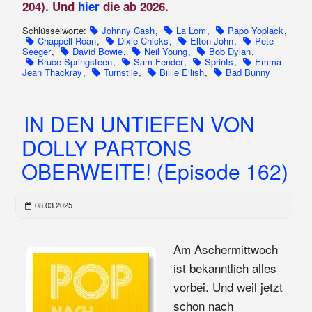
204). Und
hier
die ab 2026.
Schlüsselworte:
Johnny Cash
,
La Lom
,
Papo Yoplack
,
Chappell Roan
,
Dixie Chicks
,
Elton John
,
Pete
Seeger
,
David Bowie
,
Neil Young
,
Bob Dylan
,
Bruce Springsteen
,
Sam Fender
,
Sprints
,
Emma-
Jean Thackray
,
Turnstile
,
Billie Eilish
,
Bad Bunny
IN DEN UNTIEFEN VON
DOLLY PARTONS
OBERWEITE! (Episode 162)
08.03.2025
Am Aschermittwoch
ist bekanntlich alles
vorbei. Und weil jetzt
schon nach