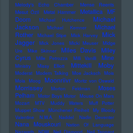
Melody's Echo Chamber
Mense Reents
Metallica
MF
Mesut Özil
Metal Hammer
Michael
Doom
Michael Hutchence
Jackson
Michael
Michael Kemner
Mick
Rother
Michael Stipe
Mick Harvey
Jagger
Mick Jones
Micki Meuser
Midge
Miles Davis
Miley
Ure
Mike Skinner
Cyrus
Mine
Mille Petrozza
Milli Vanilli
Moby
Mittekill
Ministry
Missy Elliott
Moderat
Modern Talking
Moe Jacksch
Mois
Moonriivr
Mola
Moog
Moritz von Oswald
Morrissey
Moses
Morton Feldman
Pelham
Motor Boys Motor
Mouse On Mars
Mozart
MTV
Muddy Waters
Muff Potter
Muppet Show
Münchener Freiheit
My Bloody
Valentine
N.W.A.
Naddel
Nadin Deventer
Nana Mouskouri
Nation Of Language
Nazareth
NDW
Neil Diamond
Neil Tennant