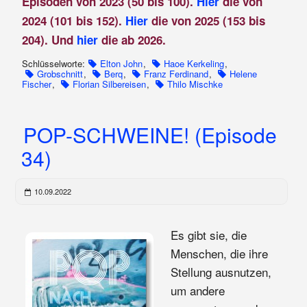
Episoden von 2023 (50 bis 100).
Hier
die von
2024 (101 bis 152).
Hier
die von 2025 (153 bis
204). Und
hier
die ab 2026.
Schlüsselworte:
Elton John
,
Haoe Kerkeling
,
Grobschnitt
,
Berq
,
Franz Ferdinand
,
Helene
Fischer
,
Florian Silbereisen
,
Thilo Mischke
POP-SCHWEINE! (Episode
34)
10.09.2022
Es gibt sie, die
Menschen, die ihre
Stellung ausnutzen,
um andere