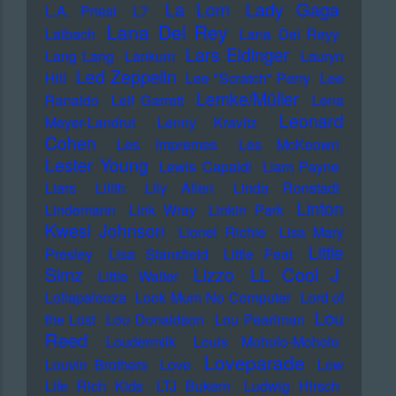
Lady Gaga
La Lom
L.A. Priest
L7
Lana Del Rey
Laibach
Lana Del Reyy
Lars Eidinger
Lang Lang
Lankum
Lauryn
Led Zeppelin
Hill
Lee "Scratch" Perry
Lee
Lemke/Müller
Ranaldo
Leif Garrett
Lena
Leonard
Meyer-Landrut
Lenny Kravitz
Cohen
Les Impremes
Les McKeown
Lester Young
Lewis Capaldi
Liam Payne
Liars
Lilith
Lily Allen
Linda Ronstadt
Linton
Lindemann
Link Wray
Linkin Park
Kwesi Johnson
Lionel Richie
Lisa Mary
Little
Presley
Lisa Stansfield
Little Feat
LL Cool J
Simz
Lizzo
Little Walter
Lollapalooza
Look Mum No Computer
Lord of
Lou
the Lost
Lou Donaldson
Lou Pearlman
Reed
Loudermilk
Louis Moholo-Moholo
Loveparade
Louvin Brothers
Love
Low
Life Rich Kids
LTJ Bukem
Ludwig Hirsch