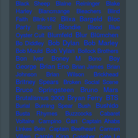
Black Sheep
Blaine Reininger
Blake
Harley
Blancmange
Bleachers
Blind
Blixa Bargeld
Bloc
Faith
Blink-182
Blondie
Party
Blond
Blood
Blue
Blur
Blumfeld
Blümchen
Oyster Cult
Bob Dylan
Bob Marley
Bo Diddley
Bob Vylan
Bob Mould
Bollock Brothers
Bon Iver
Boney M
Boy
Bono
Brian Eno
George
Brian James
Brian
Johnson
Brian Wilson
Brickhead
Britney Spears
Broken Social Scene
Bruce Springsteen
Bruno Mars
Bryan Ferry
BTS
Brutalismus 3000
Bushido
Burial
Burning Spear
Bush
Busta Rhymes
Buzzcocks
Cabaret
Can
Voltaire
Campino
Captain Ahabs
Linkes Bein
Captain Beefheart
Carmen
Carole King
Villain
Cassiber
Cate Le